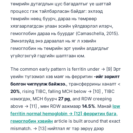
төмрийн дутагдлын цус багадалтыг үе шаттай
Frysk
процесс гэж тайлбарласан байдаг: эхлээд
Esperanto
төмрийн нөөц буурч, дараа нь төмрөөр
Беларуская мова
хязгаарлагдсан улаан эсийн үйлдвэрлэл илэрч,
гемоглобин дараа нь буурдаг (Camaschella, 2015).
Татар теле
Эмнэлзүйд энэ дараалал нь яг л хэвийн
Кыргызча
гемоглобин нь төмрийн эрт үеийн алдагдлыг
ئۇيغۇرچە
үгүйсгэхгүй гэдгийн шалтгаан юм.
Cebuano
The common early pattern is ferritin under → [9] Эрт
Basa Jawa
үеийн түгээмэл хэв маяг нь ферритин
-ийг зорилт
болгон чиглүүлж байжээ.
, трансферрины ханалт <
ພາສາລາວ
20%
, rising TIBC, falling MCH below → [10] , TIBC
Afrikaans
нэмэгдэх, MCH буурч
27 pg
, and RDW creeping
العربية المغربية
above → [11] , мөн RDW аажмаар
14.5%
. Манай
low
ferritin normal hemoglobin → [12] ферритин бага,
Occitan
гемоглобин хэвийн
article is built around that exact
Gàidhlig
mismatch. → [13] нийтлэл яг тэр зөрүү дээр