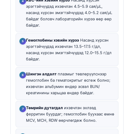
эрэгтэйчүүдэд ихэвчлэн 4.5–5.9 сая/µL,
насанд хүрсэн эмэгтэйчүүдэд 4.0–5.2 сая/µL
байдаг боловч лабораторийн хүрээ өөр өөр
байдаг.
Гемоглобины хэвийн хүрээ
Насанд хүрсэн
эрэгтэйчүүдэд ихэвчлэн 13.5–17.5 г/дл,
насанд хүрсэн эмэгтэйчүүдэд 12.0–15.5 г/дл
байдаг.
Шингэн алдалт
плазмыг төвлөрүүлснээр
гемоглобин ба гематокритыг өсгөж болно;
ихэвчлэн альбумин өндөр эсвэл BUN/
креатинины харьцаа өндөр байдаг.
Төмрийн дутагдал
ихэвчлэн эхлээд
ферритин буурдаг; гемоглобин буухаас өмнө
MCV, MCH, RDW өөрчлөгдөж болно.