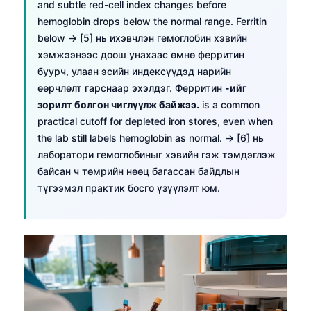
and subtle red-cell index changes before
hemoglobin drops below the normal range. Ferritin
below → [5] нь ихэвчлэн гемоглобин хэвийн
хэмжээнээс доош унахаас өмнө ферритин
буурч, улаан эсийн индексүүдэд нарийн
өөрчлөлт гарснаар эхэлдэг. Ферритин
-ийг
зорилт болгон чиглүүлж байжээ.
is a common
practical cutoff for depleted iron stores, even when
the lab still labels hemoglobin as normal. → [6] нь
лаборатори гемоглобиныг хэвийн гэж тэмдэглэж
байсан ч төмрийн нөөц багассан байдлын
түгээмэл практик босго үзүүлэлт юм.