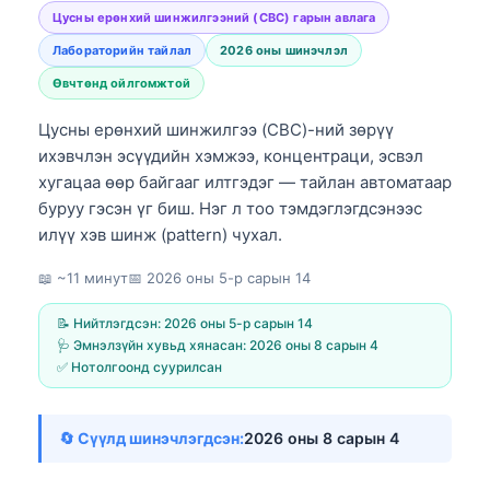
Цусны ерөнхий шинжилгээний (CBC) гарын авлага
Лабораторийн тайлал
2026 оны шинэчлэл
Өвчтөнд ойлгомжтой
Цусны ерөнхий шинжилгээ (CBC)-ний зөрүү
ихэвчлэн эсүүдийн хэмжээ, концентраци, эсвэл
хугацаа өөр байгааг илтгэдэг — тайлан автоматаар
буруу гэсэн үг биш. Нэг л тоо тэмдэглэгдсэнээс
илүү хэв шинж (pattern) чухал.
📖 ~11 минут
📅
2026 оны 5-р сарын 14
📝 Нийтлэгдсэн:
2026 оны 5-р сарын 14
🩺 Эмнэлзүйн хувьд хянасан:
2026 оны 8 сарын 4
✅ Нотолгоонд суурилсан
🔄 Сүүлд шинэчлэгдсэн:
2026 оны 8 сарын 4