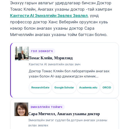
Энэхүү гарын авлагыг удирдлагаар бичсэн
Доктор
Томас Клейн, Анагаах ухааны доктор
-тай хамтран
Кантести AI Эмнэлгийн Зөвлөх Зөвлөл
, үүнд
профессор доктор Ханс Веберийн оруулсан хувь
нэмэр болон анагаах ухааны доктор Сара
Митчеллийн анагаах ухааны тойм багтсан болно.
ГОЛ ЗОХИОГЧ
Томас Клейн, Мэрилэнд
Кантести AI эмнэлгийн ахлах эмч
Доктор Томас Кляйн бол лабораторийн анагаах
ухаан болон AI-аар дэмжигдсэн клиник
шинжилгээнд 15 гаруй жилийн туршлагатай,
зөвшөөрөгдсөн (board-certified) клиник
ResearchGate
Google Scholar
Academia.edu
ORCID
гематологич, дотрын эмч юм. Kantesti AI
компанийн Анагаах ухааны ерөнхий захирлын
хувьд тэрээр өмчийн мэдрэлийн сүлжээний
эмнэлзүйн үнэн зөв байдлын талаар эмнэлзүйн
ЭМНЭЛГИЙН ТОЙМЧ
хяналтыг хэрэгжүүлдэг. Доктор Кляйн нь
Сара Митчелл, Анагаах ухааны доктор
биомаркерын тайлбар болон лабораторийн
Эмнэлзүйн эмгэг судлал ба дотрын анагаах ухааны
оношилгооны чиглэлээр лабораторийн анагаах
ахлах зөвлөх
ухааны сэдвүүд дээр өргөн хүрээнд хэвлүүлсэн.