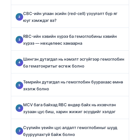
CBC-ийн улаан эсийн (red-cell) үзүүлэлт бүр яг
юуг хэмждэг вэ?
RBC-ийн хэвийн хүрээ ба гемоглобины хэвийн
хүрээ — нөхцөлөөс хамаарна
Шингэн дутагдал нь нэмэлт эсгүйгээр гемоглобин
ба гематокритыг өсгөж болно
Төмрийн дутагдал нь гемоглобин буурахаас өмнө
эхэлж болно
MCV бага байхад RBC өндөр байх нь ихэвчлэн
зузаан цус биш, харин жижиг эсүүдийг хэлдэг
Сүүлийн үеийн цус алдалт гемоглобиныг шууд
бууруулахгүй байж болно