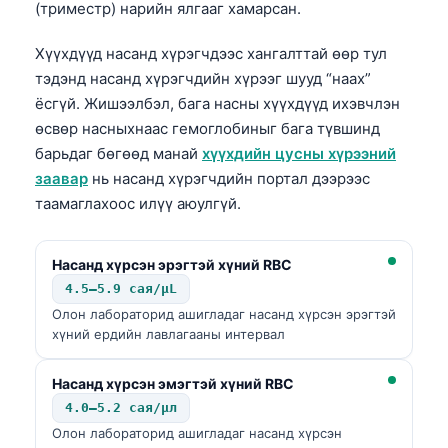
(триместр) нарийн ялгааг хамарсан.
Хүүхдүүд насанд хүрэгчдээс хангалттай өөр тул
тэдэнд насанд хүрэгчдийн хүрээг шууд “наах”
ёсгүй. Жишээлбэл, бага насны хүүхдүүд ихэвчлэн
өсвөр насныхнаас гемоглобиныг бага түвшинд
барьдаг бөгөөд манай
хүүхдийн цусны хүрээний
заавар
нь насанд хүрэгчдийн портал дээрээс
таамаглахоос илүү аюулгүй.
Насанд хүрсэн эрэгтэй хүний RBC
4.5–5.9 сая/µL
Олон лабораторид ашигладаг насанд хүрсэн эрэгтэй
хүний ердийн лавлагааны интервал
Насанд хүрсэн эмэгтэй хүний RBC
4.0–5.2 сая/µл
Олон лабораторид ашигладаг насанд хүрсэн