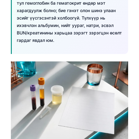
тул гемоглобин ба гематокрит өндөр мэт
харагдуулж болно; бие гэнэт олон шинэ улаан
эсийг үүсгэсэнтэй холбоогүй. Түлхүүр нь
ихэвчлэн альбумин, нийт уураг, натри, эсвэл
BUN/креатинины харьцаа зэрэгт зэрэгцэн өсөлт
гардаг явдал юм.