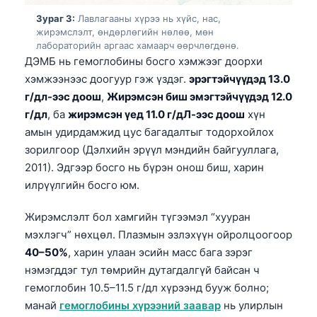
Зураг 3:
Лавлагааны хүрээ нь хүйс, нас,
жирэмслэлт, өндөрлөгийн нөлөө, мөн
лабораторийн аргаас хамаарч өөрчлөгдөнө.
ДЭМБ нь гемоглобины босго хэмжээг доорхи
хэмжээнээс доогуур гэж үздэг.
эрэгтэйчүүдэд 13.0
г/дл-ээс доош
,
Жирэмсэн биш эмэгтэйчүүдэд 12.0
г/дл
, ба
жирэмсэн үед 11.0 г/дЛ-ээс доош
хүн
амын удирдамжид цус багадалтыг тодорхойлох
зорилгоор (Дэлхийн эрүүл мэндийн байгууллага,
2011). Эдгээр босго нь бүрэн онош биш, харин
илрүүлгийн босго юм.
Жирэмслэлт бол хамгийн түгээмэл “хууран
мэхлэгч” нөхцөл. Плазмын эзлэхүүн ойролцоогоор
40–50%
, харин улаан эсийн масс бага зэрэг
нэмэгддэг тул төмрийн дутагдалгүй байсан ч
гемоглобин 10.5–11.5 г/дл хүрээнд бууж болно;
манай
гемоглобины хүрээний заавар
нь улирлын