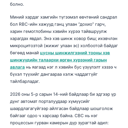
болно.
Миний хардаг хамгийн түгээмэл өвчтөний сандрал
бол RBC-ийн хажууд ганц улаан “дохио” гарч,
харин гемоглобины хэвийн хүрээ тайвшруулж
харагдах явдал. Энэ хэв шинж ховор биш; ихэвчлэн
микроцитозтой (жижиг улаан эс) холбоотой байдаг
бөгөөд манай
цусны шинжилгээний тооны хэв
шинжүүдийн талаархи өргөн хүрээний гарын
авлага
нь яагаад нэг л хэвийн бус үзүүлэлт хэзээ ч
бүхэл түүхийг дангаараа хэлж чаддаггүйг
тайлбарладаг.
2026 оны 5-р сарын 14-ний байдлаар би эдгээр үр
дүнг автомат порталуудаар хүмүүсийг
шаардлагагүйгээр айлгасан байдлаар шошголож
байгааг одоо ч харсаар байна. CBC нь нэг
процессын гурван камерын дүр зурагтай адил: