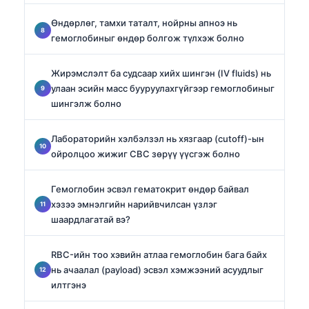
Өндөрлөг, тамхи таталт, нойрны апноэ нь
гемоглобиныг өндөр болгож түлхэж болно
Жирэмслэлт ба судсаар хийх шингэн (IV fluids) нь
улаан эсийн масс бууруулахгүйгээр гемоглобиныг
шингэлж болно
Лабораторийн хэлбэлзэл нь хязгаар (cutoff)-ын
ойролцоо жижиг CBC зөрүү үүсгэж болно
Гемоглобин эсвэл гематокрит өндөр байвал
хэзээ эмнэлгийн нарийвчилсан үзлэг
шаардлагатай вэ?
RBC-ийн тоо хэвийн атлаа гемоглобин бага байх
нь ачаалал (payload) эсвэл хэмжээний асуудлыг
илтгэнэ