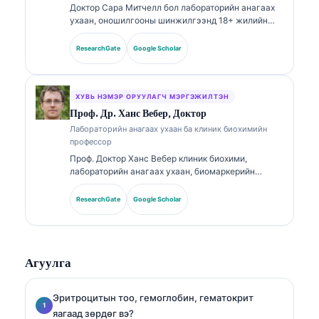
Доктор Сара Митчелл бол лабораторийн анагаах
ухаан, оношилгооны шинжилгээнд 18+ жилийн
туршлагатай, зөвлөлөөр баталгаажсан клиник
эмгэг судлаач (клиник патологоанатом) юм.
ResearchGate
Google Scholar
Тэрээр клиник химийн чиглэлээр мэргэшлийн
гэрчилгээтэй бөгөөд эмнэлзүйн практикт
биомаркерийн багц болон лабораторийн
шинжилгээний талаар өргөнөөр нийтэлсэн.
ХУВЬ НЭМЭР ОРУУЛАГЧ МЭРГЭЖИЛТЭН
Проф. Др. Ханс Вебер, Доктор
Лабораторийн анагаах ухаан ба клиник биохимийн
профессор
Проф. Доктор Ханс Вебер клиник биохими,
лабораторийн анагаах ухаан, биомаркерийн
судалгаанд 30+ жилийн туршлагатай. Германы
Клиник химийн нийгэмлэгийн (German Society for
ResearchGate
Google Scholar
Clinical Chemistry) Ерөнхийлөгчөөр ажиллаж
байсан тэрээр оношилгооны багцын шинжилгээ,
биомаркерийн стандартчилал, AI-д тулгуурласан
лабораторийн анагаах ухааны чиглэлээр
Агуулга
мэргэшсэн.
Эритроцитын тоо, гемоглобин, гематокрит
яагаад зөрдөг вэ?