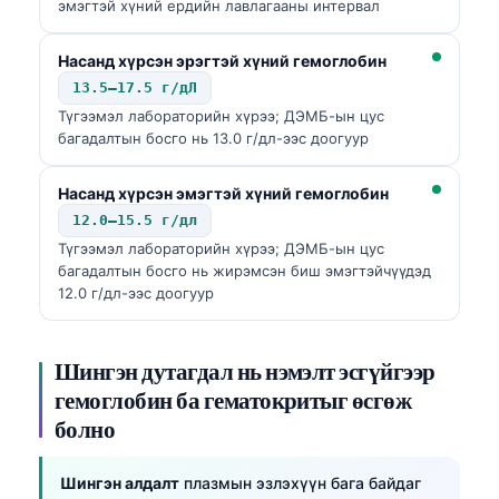
эмэгтэй хүний ердийн лавлагааны интервал
Насанд хүрсэн эрэгтэй хүний гемоглобин
13.5–17.5 г/дЛ
Түгээмэл лабораторийн хүрээ; ДЭМБ-ын цус
багадалтын босго нь 13.0 г/дл-ээс доогуур
Насанд хүрсэн эмэгтэй хүний гемоглобин
12.0–15.5 г/дл
Түгээмэл лабораторийн хүрээ; ДЭМБ-ын цус
багадалтын босго нь жирэмсэн биш эмэгтэйчүүдэд
12.0 г/дл-ээс доогуур
Шингэн дутагдал нь нэмэлт эсгүйгээр
гемоглобин ба гематокритыг өсгөж
болно
Шингэн алдалт
плазмын эзлэхүүн бага байдаг