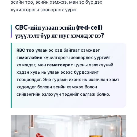
эсийн тоо, эсийн хэмжээ, мөн эс бүр дэх
хүчилтөрөгч зөөвөрлөх уураг.
CBC-ийн улаан эсийн (red-cell)
үзүүлэлт бүр яг юуг хэмждэг вэ?
RBC тоо
улаан эс хэд байгааг хэмждэг,
гемоглобин
хүчилтөрөгч зөөвөрлөх уургийг
хэмждэг, мөн
гематокрит
цусны эзлэхүүний
хэдэн хувь нь улаан эсээс бүрдсэнийг
тооцоолдог. Энэ гурвын ихэнх нь ихэвчлэн хамт
хөдөлдөг боловч эсийн хэмжээ болон
сийвэнгийн эзлэхүүн тэднийг салгаж болно.