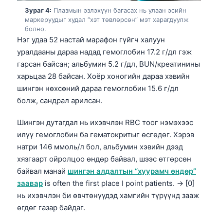
Зураг 4:
Плазмын эзлэхүүн багасах нь улаан эсийн
маркеруудыг худал “хэт төвлөрсөн” мэт харагдуулж
болно.
Нэг удаа 52 настай марафон гүйгч халуун
уралдааны дараа надад гемоглобин 17.2 г/дл гэж
гарсан байсан; альбумин 5.2 г/дл, BUN/креатинины
харьцаа 28 байсан. Хоёр хоногийн дараа хэвийн
шингэн нөхсөний дараа гемоглобин 15.6 г/дл
болж, сандрал арилсан.
Шингэн дутагдал нь ихэвчлэн RBC тоог нэмэхээс
илүү гемоглобин ба гематокритыг өсгөдөг. Хэрэв
натри 146 ммоль/л бол, альбумин хэвийн дээд
хязгаарт ойролцоо өндөр байвал, шээс өтгөрсөн
байвал манай
шингэн алдалтын “хуурамч өндөр”
заавар
is often the first place I point patients. → [0]
нь ихэвчлэн би өвчтөнүүдэд хамгийн түрүүнд зааж
өгдөг газар байдаг.