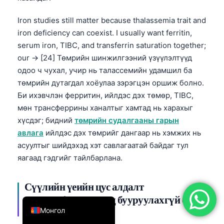
简体中文
Iron studies still matter because thalassemia trait and
Română
iron deficiency can coexist. I usually want ferritin,
serum iron, TIBC, and transferrin saturation together;
Türkçe
our → [24] Төмрийн шинжилгээний үзүүлэлтүүд
Ελληνικά
одоо ч чухал, учир нь талассемийн удамшил ба
Português
төмрийн дутагдал хоёулаа зэрэгцэн оршиж болно.
Español
Би ихэвчлэн ферритин, ийлдэс дэх төмөр, TIBC,
мөн трансферрины ханалтыг хамтад нь харахыг
Italiano
хүсдэг; бидний
төмрийн судалгааны гарын
עִבְרִית
авлага
ийлдэс дэх төмрийг дангаар нь хэмжих нь
Français
асуултыг шийдэхэд хэт савлагаатай байдаг тул
яагаад гэдгийг тайлбарлана.
العربية
Deutsch
Сүүлийн үеийн цус алдалт
English
гемоглобиныг шууд бууруулахгүй байж
Монгол
болно