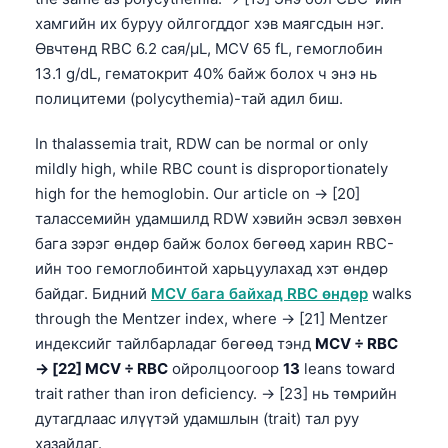
日本語
хамгийн их буруу ойлгогддог хэв маягсдын нэг.
Eesti
Өвчтөнд RBC 6.2 сая/µL, MCV 65 fL, гемоглобин
13.1 g/dL, гематокрит 40% байж болох ч энэ нь
Azərbaycan dili
полицитеми (polycythemia)-тай адил биш.
Bosanski
Svenska
In thalassemia trait, RDW can be normal or only
mildly high, while RBC count is disproportionately
Српски језик
high for the hemoglobin. Our article on → [20]
Íslenska
талассемийн удамшилд RDW хэвийн эсвэл зөвхөн
Հայերեն
бага зэрэг өндөр байж болох бөгөөд харин RBC-
ийн тоо гемоглобинтой харьцуулахад хэт өндөр
Bahasa Indonesia
байдаг. Бидний
MCV бага байхад RBC өндөр
walks
हिन्दी
through the Mentzer index, where → [21] Mentzer
Nederlands
индексийг тайлбарладаг бөгөөд тэнд
MCV ÷ RBC
→ [22] MCV ÷ RBC
ойролцоогоор
13
leans toward
Dansk
trait rather than iron deficiency. → [23] нь төмрийн
Български
дутагдлаас илүүтэй удамшлын (trait) тал руу
فارسی
хазайдаг.