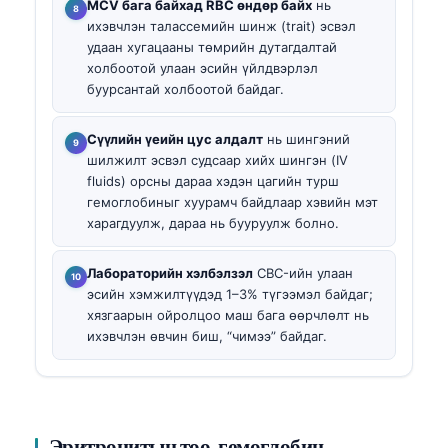
MCV бага байхад RBC өндөр байх
нь
ихэвчлэн талассемийн шинж (trait) эсвэл
удаан хугацааны төмрийн дутагдалтай
холбоотой улаан эсийн үйлдвэрлэл
буурсантай холбоотой байдаг.
Сүүлийн үеийн цус алдалт
нь шингэний
шилжилт эсвэл судсаар хийх шингэн (IV
fluids) орсны дараа хэдэн цагийн турш
гемоглобиныг хуурамч байдлаар хэвийн мэт
харагдуулж, дараа нь бууруулж болно.
Лабораторийн хэлбэлзэл
CBC-ийн улаан
эсийн хэмжилтүүдэд 1–3% түгээмэл байдаг;
хязгаарын ойролцоо маш бага өөрчлөлт нь
ихэвчлэн өвчин биш, “чимээ” байдаг.
Эритроцитын тоо, гемоглобин,