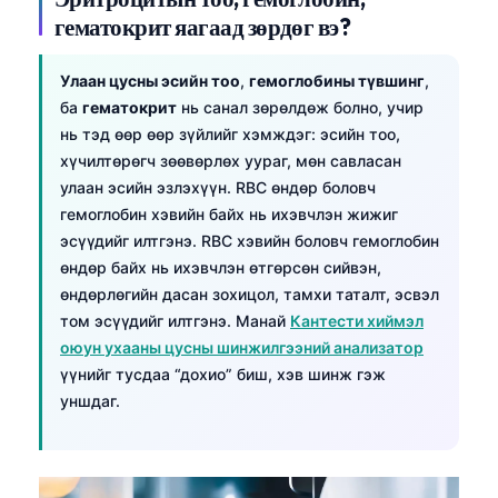
гематокрит яагаад зөрдөг вэ?
Улаан цусны эсийн тоо
,
гемоглобины түвшинг
,
ба
гематокрит
нь санал зөрөлдөж болно, учир
нь тэд өөр өөр зүйлийг хэмждэг: эсийн тоо,
хүчилтөрөгч зөөвөрлөх уураг, мөн савласан
улаан эсийн эзлэхүүн. RBC өндөр боловч
гемоглобин хэвийн байх нь ихэвчлэн жижиг
эсүүдийг илтгэнэ. RBC хэвийн боловч гемоглобин
өндөр байх нь ихэвчлэн өтгөрсөн сийвэн,
өндөрлөгийн дасан зохицол, тамхи таталт, эсвэл
том эсүүдийг илтгэнэ. Манай
Кантести хиймэл
оюун ухааны цусны шинжилгээний анализатор
үүнийг тусдаа “дохио” биш, хэв шинж гэж
уншдаг.