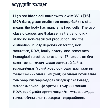
эсүүдийг хэлдэг
O‘zbekcha
Українська
High red blood cell count with low MCV → [16]
አማርኛ
MCV бага, улаан эсийн тоо өндөр байх нь
often
means the body has many small red cells. The two
Kiswahili
classic causes are thalassemia trait and long-
ភាសាខ្មែរ
standing iron-restricted production, and the
ဗမာစာ
distinction usually depends on ferritin, iron
saturation, RDW, family history, and sometimes
ไทย
hemoglobin electrophoresis. → [17] ихэвчлэн бие
Tagalog
олон тооны жижиг улаан эсүүдтэй байгааг
Tiếng Việt
илэрхийлдэг. Үүний хоёр сонгодог шалтгаан нь
талассемийн удамшил (trait) ба удаан хугацааны
Bahasa Melayu
төмрөөр хязгаарлагдсан үйлдвэрлэл бөгөөд
മലയാളം
ялгааг ихэвчлэн ферритин, төмрийн ханалт,
RDW, гэр бүлийн эрүүл мэндийн түүх, заримдаа
ಕನ್ನಡ
гемоглобины электрофорез тодорхойлдог.
ગુજરાતી
தமிழ்