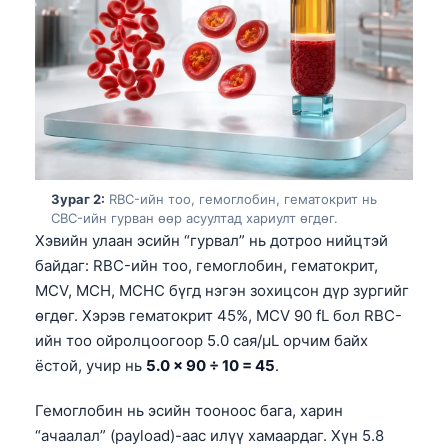
Зураг 2:
RBC-ийн тоо, гемоглобин, гематокрит нь
CBC-ийн гурван өөр асуултад хариулт өгдөг.
Хэвийн улаан эсийн “гурвал” нь дотроо нийцтэй
байдаг: RBC-ийн тоо, гемоглобин, гематокрит,
MCV, MCH, MCHC бүгд нэгэн зохицсон дүр зургийг
өгдөг. Хэрэв гематокрит 45%, MCV 90 fL бол RBC-
ийн тоо ойролцоогоор 5.0 сая/µL орчим байх
ёстой, учир нь
5.0 × 90 ÷ 10 = 45
.
Гемоглобин нь эсийн тооноос бага, харин
“ачаалал” (payload)-аас илүү хамаардаг. Хүн 5.8