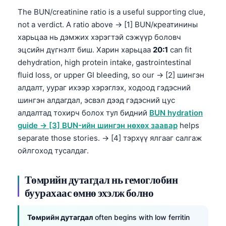
The BUN/creatinine ratio is a useful supporting clue,
not a verdict. A ratio above → [1] BUN/креатинины
харьцаа нь дэмжих хэрэгтэй сэжүүр боловч
эцсийн дүгнэлт биш. Харин харьцаа
20:1
can fit
dehydration, high protein intake, gastrointestinal
fluid loss, or upper GI bleeding, so our → [2] шингэн
алдалт, уураг ихээр хэрэглэх, ходоод гэдэсний
шингэн алдагдал, эсвэл дээд гэдэсний цус
алдалтад тохирч болох тул бидний
BUN hydration
guide → [3] BUN-ийн шингэн нөхөх заавар
helps
separate those stories. → [4] тэрхүү ялгааг салгаж
ойлгоход тусалдаг.
Төмрийн дутагдал нь гемоглобин
буурахаас өмнө эхэлж болно
Төмрийн дутагдал
often begins with low ferritin