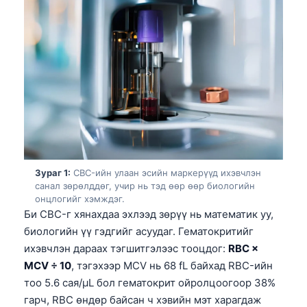
Зураг 1:
CBC-ийн улаан эсийн маркерүүд ихэвчлэн
санал зөрөлддөг, учир нь тэд өөр өөр биологийн
онцлогийг хэмждэг.
Би CBC-г хянахдаа эхлээд зөрүү нь математик уу,
биологийн үү гэдгийг асуудаг. Гематокритийг
ихэвчлэн дараах тэгшитгэлээс тооцдог:
RBC ×
MCV ÷ 10
, тэгэхээр MCV нь 68 fL байхад RBC-ийн
тоо 5.6 сая/µL бол гематокрит ойролцоогоор 38%
гарч, RBC өндөр байсан ч хэвийн мэт харагдаж