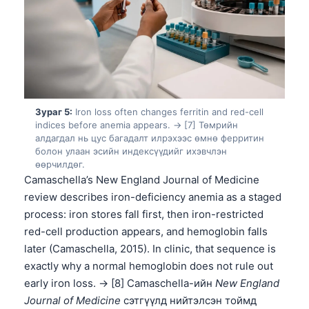
Зураг 5:
Iron loss often changes ferritin and red-cell
indices before anemia appears. → [7] Төмрийн
алдагдал нь цус багадалт илрэхээс өмнө ферритин
болон улаан эсийн индексүүдийг ихэвчлэн
өөрчилдөг.
Camaschella’s New England Journal of Medicine
review describes iron-deficiency anemia as a staged
process: iron stores fall first, then iron-restricted
red-cell production appears, and hemoglobin falls
later (Camaschella, 2015). In clinic, that sequence is
exactly why a normal hemoglobin does not rule out
Norsk bokmål
early iron loss. → [8] Camaschella-ийн
New England
Journal of Medicine
сэтгүүлд нийтэлсэн тоймд
Ślōnskŏ gŏdka