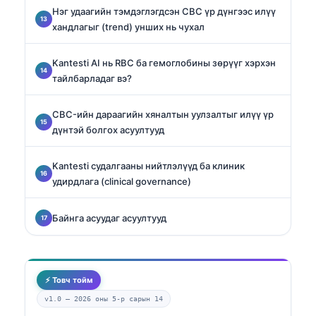
Нэг удаагийн тэмдэглэгдсэн CBC үр дүнгээс илүү
хандлагыг (trend) унших нь чухал
Kantesti AI нь RBC ба гемоглобины зөрүүг хэрхэн
тайлбарладаг вэ?
CBC-ийн дараагийн хяналтын уулзалтыг илүү үр
дүнтэй болгох асуултууд
Kantesti судалгааны нийтлэлүүд ба клиник
удирдлага (clinical governance)
Байнга асуудаг асуултууд
⚡ Товч тойм
v1.0 —
2026 оны 5-р сарын 14