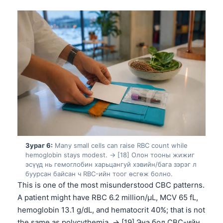
తెలుగు
मराठी
اردو
বাংলা
Shqip
Magyar
Slovenščina
한국어
Зураг 6:
Many small cells can raise RBC count while
Polski
hemoglobin stays modest. → [18] Олон тооны жижиг
Lietuvių kalba
эсүүд нь гемоглобин харьцангуй хэвийн/бага зэрэг л
буурсан байсан ч RBC-ийн тоог өсгөж болно.
Русский
This is one of the most misunderstood CBC patterns.
ქართული
A patient might have RBC 6.2 million/µL, MCV 65 fL,
hemoglobin 13.1 g/dL, and hematocrit 40%; that is not
Čeština
the same as polycythemia. → [19] Энэ бол CBC-ийн