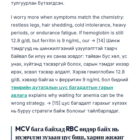
Euskara
тулгуурлан бүтээгдсэн.
Македонски јазик
I worry more when symptoms match the chemistry:
Latviešu valoda
restless legs, hair shedding, cold intolerance, heavy
Galego
periods, or endurance fatigue. If hemoglobin is still
12.8 g/dL but ferritin is 9 ng/mL, our → [14] Шинж
অসমীয়া
тэмдгүүд нь шинжилгээний үзүүлэлттэй таарч
සිංහල
байвал би илүү их санаа зовдог: тайван бус хөл, үс
سنڌي
унах, хүйтэнд тэсвэргүй болох, сарын тэмдэг ихээр
ирэх, эсвэл тэсвэр алдалт. Хэрэв гемоглобин 12.8
پښتو
g/dL хэвээр байгаа ч ферритин 9 ng/mL бол бидний
төмрийн дутагдлын цус багадалтын гарын
Slovenčina
авлага
explains why waiting for anemia can be the
wrong strategy. → [15] цус багадалт гарахыг хүлээх
Hrvatski
нь буруу стратеги байж болохыг тайлбарладаг.
Suomi
Қазақ тілі
MCV бага байхад RBC өндөр байх нь
Català
ихэвчлэн зузаан цус биш, харин жижиг