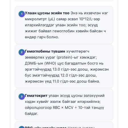
Улаан цусны эсийн тоо
Энэ нь ихэвчлэн нэг
микролитрт (µL) саяар эсвэл 10^12/L-ээр
илэрхийлэгддэг улаан эсийн тоо; эсүүд
жижиг байвал гемоглобин хэвийн байсан ч
өндөр гарч болно.
Гемоглобины түвшин
хүчилтөрөгч
зөөвөрлөх уураг (protein)-ыг хэмждэг;
ДЭМБ-ын (WHO) цус багадалтын босго нь
эрэгтэйчүүдэд 13.0 г/дл-ээс доош, жирэмсэн
бус эмэгтэйчүүдэд 12.0 г/дл-ээс доош,
жирэмсэн үед 11.0 г/дл-ээс доош байна.
Гематокрит
улаан эсүүд цусны эзлэхүүний
хэдэн хувийг эзэлж байгааг илэрхийлнэ;
ойролцоогоор RBC × MCV ÷ 10-тэй тэнцүү
байдаг.
RBC-ийн хэвийн хүрээ
Насанд хүрсэн