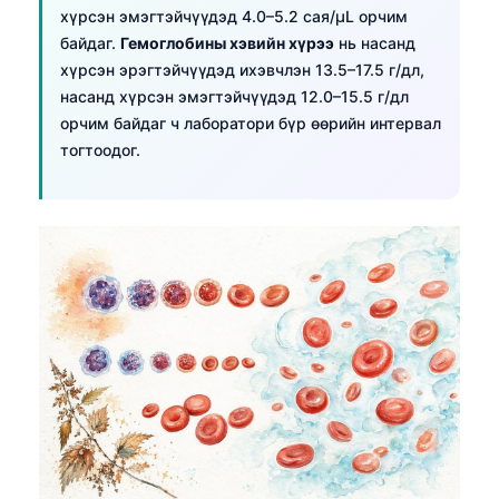
хүрсэн эмэгтэйчүүдэд 4.0–5.2 сая/µL орчим
байдаг.
Гемоглобины хэвийн хүрээ
нь насанд
хүрсэн эрэгтэйчүүдэд ихэвчлэн 13.5–17.5 г/дл,
насанд хүрсэн эмэгтэйчүүдэд 12.0–15.5 г/дл
орчим байдаг ч лаборатори бүр өөрийн интервал
тогтоодог.