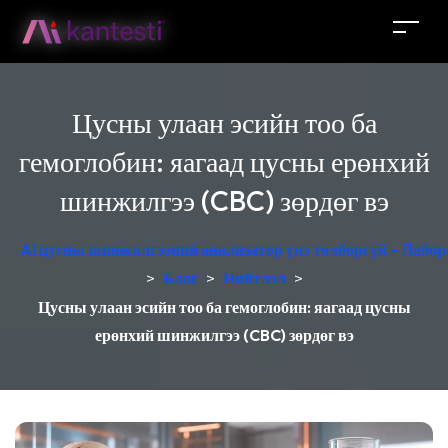
Цусны улаан эсийн тоо ба
гемоглобин: яагаад цусны ерөнхий
шинжилгээ (CBC) зөрдөг вэ
AI цусны шинжилгээний анализатор үнэ төлбөргүй - Лабор
>
Блог
>
Нийтлэл
>
Цусны улаан эсийн тоо ба гемоглобин: яагаад цусны
ерөнхий шинжилгээ (CBC) зөрдөг вэ