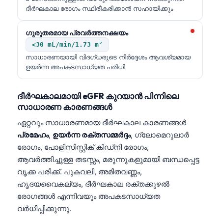
日本語
ദീർഘകാല രോഗം സ്ഥിരീകരിക്കാൻ സഹായിക്കും
Eesti
ഗുരുതരമായ പ്രവർത്തനക്ഷയം
Azərbaycan dili
<30 mL/min/1.73 m²
Bosanski
സാധാരണയായി വിദഗ്ധരുടെ നിർദ്ദേശം ആവശ്യമായ
ഉയർന്ന അപകടസാധ്യത പരിധി
Svenska
Српски језик
ദീർഘകാലമായി eGFR കുറയാൻ പിന്നിലെ
Íslenska
സാധാരണ കാരണങ്ങൾ
Հայերեն
ഏറ്റവും സാധാരണമായ ദീർഘകാല കാരണങ്ങൾ
പ്രമേഹം
,
ഉയർന്ന രക്തസമ്മർദ്ദം
, ഗ്ലോമെറുലാർ
Bahasa Indonesia
രോഗം, പോളിസിസ്റ്റിക് കിഡ്നി രോഗം,
हिन्दी
ആവർത്തിച്ചുള്ള തടസ്സം, മരുന്നുകളുമായി ബന്ധപ്പെട്ട
Nederlands
വൃക്ക പരിക്ക്. പുകവലി, അമിതവണ്ണം,
Dansk
ഹൃദയവൈകല്യം, ദീർഘകാല രക്തക്കുഴൽ
രോഗങ്ങൾ എന്നിവയും അപകടസാധ്യത
Български
വർധിപ്പിക്കുന്നു.
فارسی