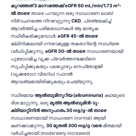
Gàidhlig
കുറഞ്ഞത് 3 മാസത്തേക്ക് eGFR 60 mL/min/1.73 m²-
Euskara
ൽ താഴെ
താഴെ പറയുന്ന ഒരു സാധാരണ ലാബ്
Македонски јазик
നിർവചനത്തെ നിറവേറ്റുന്നു
CKD
, പ്രത്യേകിച്ച്
ആവർത്തിച്ച പരിശോധനകൾ ആ മാതൃക
Latviešu valoda
സ്ഥിരീകരിക്കുമ്പോൾ.
eGFR 45-ൽ താഴെ
Galego
ക്ലിനിക്കലായി ഗൗരവമുള്ള തകരാറിന്റെ സാധ്യത
অসমীয়া
വർധിപ്പിക്കുന്നു.
eGFR 30-ൽ താഴെ
സാധാരണയായി
പുരോഗമിച്ച വൃക്ക പ്രവർത്തനക്കേടിനെ
සිංහල
സൂചിപ്പിക്കുകയും പലപ്പോഴും നെഫ്രോളജി
سنڌي
(വൃക്കരോഗ വിദഗ്ധ) റഫറൽ
پښتو
ആവശ്യമായിരിക്കുകയും ചെയ്യുന്നു.
സ്ഥിരമായ
ആൽബുമിനൂറിയ (albuminuria)
കഥയുടെ
Slovenčina
ദിശ മാറ്റുന്നു. ഒരു
മൂത്ര ആൽബുമിൻ-ടു-
ക്രിയാറ്റിനിൻ അനുപാതം 30 mg/g-ൽ താഴെ
Hrvatski
സാധാരണയായി സാധാരണ (normal) ആയി
Suomi
കണക്കാക്കുന്നു,
30 മുതൽ 300 mg/g വരെ
മിതമായി
Қазақ тілі
വർധിച്ചതായി (moderately increased)