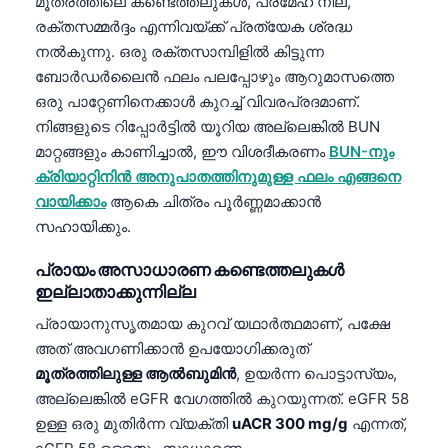
മൂത്രത്തിലെ കണ്ടെത്തലുകൾ, പ്രമേഹ നില,
രക്തസമ്മർദ്ദം എന്നിവയ്ക്ക് പ്രത്യേക ശ്രദ്ധ
നൽകുന്നു. ഒരു രക്തസാമ്പിളിൽ കിട്ടുന്ന
ബോർഡർലൈൻ ഫലം പലപ്പോഴും ആറുമാസത്തെ
ഒരു പാറ്റേണിനെക്കാൾ കുറച്ച് വിവരപ്രദമാണ്.
നിങ്ങളുടെ റിപ്പോർട്ടിൽ യൂറിയ അല്ലെങ്കിൽ BUN
മാറ്റങ്ങളും കാണിച്ചാൽ, ഈ വിശദീകരണം
BUN-നും
ക്രിയാറ്റിനിൻ അനുപാതത്തിനുമുള്ള ഫലം എങ്ങനെ
വായിക്കാം
ആകെ ചിത്രം പൂർണ്ണമാക്കാൻ
സഹായിക്കും.
പ്രായം അസാധാരണ കണ്ടെത്തലുകൾ
ഇല്ലാതാക്കുന്നില്ല
പ്രായാനുസൃതമായ കുറവ് യഥാർത്ഥമാണ്, പക്ഷേ
അത് അവഗണിക്കാൻ ഉപയോഗിക്കരുത്
മൂത്രത്തിലുള്ള ആൽബുമിൻ
, ഉയർന്ന പൊട്ടാസ്യം,
അല്ലെങ്കിൽ eGFR വേഗത്തിൽ കുറയുന്നത്. eGFR 58
ഉള്ള ഒരു മുതിർന്ന വ്യക്തി
uACR 300 mg/g
എന്നത്,