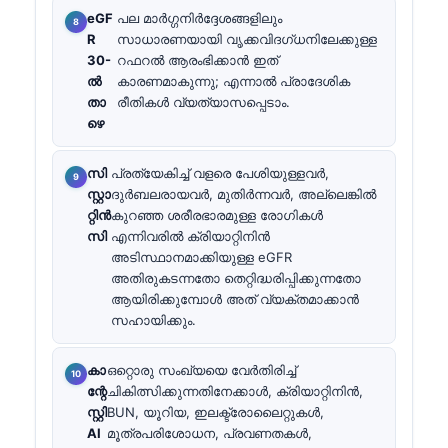
eGF
പല മാർഗ്ഗനിർദ്ദേശങ്ങളിലും
R
സാധാരണയായി വൃക്കവിദഗ്ധനിലേക്കുള്ള
30-
റഫറൽ ആരംഭിക്കാൻ ഇത്
ൽ
കാരണമാകുന്നു; എന്നാൽ പ്രാദേശിക
താ
രീതികൾ വ്യത്യാസപ്പെടാം.
ഴെ
സി
പ്രത്യേകിച്ച് വളരെ പേശിയുള്ളവർ,
സ്റ്റാ
ദുർബലരായവർ, മുതിർന്നവർ, അല്ലെങ്കിൽ
റ്റിൻ
കുറഞ്ഞ ശരീരഭാരമുള്ള രോഗികൾ
സി
എന്നിവരിൽ ക്രിയാറ്റിനിൻ
അടിസ്ഥാനമാക്കിയുള്ള eGFR
അതിരുകടന്നതോ തെറ്റിദ്ധരിപ്പിക്കുന്നതോ
ആയിരിക്കുമ്പോൾ അത് വ്യക്തമാക്കാൻ
സഹായിക്കും.
കാ
ഒറ്റൊരു സംഖ്യയെ വേർതിരിച്ച്
ന്റേ
ചികിത്സിക്കുന്നതിനേക്കാൾ, ക്രിയാറ്റിനിൻ,
സ്റ്റി
BUN, യൂറിയ, ഇലക്ട്രോലൈറ്റുകൾ,
AI
മൂത്രപരിശോധന, പ്രവണതകൾ,