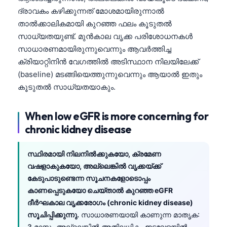
ദ്രാവകം കഴിക്കുന്നത് മോശമായിരുന്നാൽ
താൽക്കാലികമായി കുറഞ്ഞ ഫലം കൂടുതൽ
സാധ്യതയുണ്ട്. മുൻകാല വൃക്ക പരിശോധനകൾ
സാധാരണമായിരുന്നുവെന്നും ആവർത്തിച്ച
ക്രിയാറ്റിനിൻ വേഗത്തിൽ അടിസ്ഥാന നിലയിലേക്ക്
(baseline) മടങ്ങിയെത്തുന്നുവെന്നും ആയാൽ ഇതും
കൂടുതൽ സാധ്യതയാകും.
When low eGFR is more concerning for
chronic kidney disease
സ്ഥിരമായി നിലനിൽക്കുകയോ, ക്രമേണ
വഷളാകുകയോ, അല്ലെങ്കിൽ വൃക്കയ്ക്ക്
കേടുപാടുണ്ടെന്ന സൂചനകളോടൊപ്പം
കാണപ്പെടുകയോ ചെയ്താൽ കുറഞ്ഞ eGFR
ദീർഘകാല വൃക്കരോഗം (chronic kidney disease)
Norsk bokmål
സൂചിപ്പിക്കുന്നു.
സാധാരണയായി കാണുന്ന മാതൃക:
Ślōnskŏ gŏdka
3 മാസം അല്ലെങ്കിൽ അതിലധികം ഇടവേളയിൽ