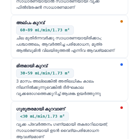
സാധാരണയായാൽ സാധാരണയായി വൃക്ക
ഫിൽട്രേഷൻ സാധാരണമാണ്
അല്പം കുറവ്
60-89 mL/min/1.73 m²
ചില മുതിർന്നവർക്കു സാധാരണയായിരിക്കാം;
പശ്ചാത്തലം, ആവർത്തിച്ച പരിശോധന, മൂത്ര
ആൽബുമിൻ വിലയിരുത്തൽ എന്നിവ ആവശ്യമാണ്
മിതമായി കുറവ്
30-59 mL/min/1.73 m²
3 മാസം അല്ലെങ്കിൽ അതിലധികം കാലം
നിലനിൽക്കുന്നുവെങ്കിൽ ദീർഘകാല
വൃക്കരോഗത്തെക്കുറിച്ച് ആശങ്ക ഉയർത്തുന്നു
ഗുരുതരമായി കുറവാണ്
<30 mL/min/1.73 m²
വൃക്ക പ്രവർത്തനം ഗണ്യമായി തകരാറിലായത്;
സാധാരണയായി ഉടൻ വൈദ്യപരിശോധന
ആവശ്യമാണ്