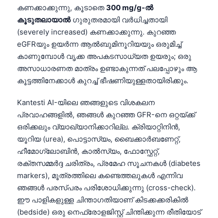
കണക്കാക്കുന്നു, കൂടാതെ
300 mg/g-ൽ
Català
കൂടുതലായാൽ
ഗുരുതരമായി വർധിച്ചതായി
O‘zbekcha
(severely increased) കണക്കാക്കുന്നു. കുറഞ്ഞ
Українська
eGFRയും ഉയർന്ന ആൽബുമിനൂറിയയും ഒരുമിച്ച്
አማርኛ
കാണുമ്പോൾ വൃക്ക അപകടസാധ്യത ഉയരും; ഒരു
അസാധാരണത മാത്രം ഉണ്ടാകുന്നത് പലപ്പോഴും ആ
Kiswahili
കൂട്ടത്തിനേക്കാൾ കുറച്ച് ഭീഷണിയുള്ളതായിരിക്കും.
ភាសាខ្មែរ
Kantesti AI-യിലെ ഞങ്ങളുടെ വിശകലന
ဗမာစာ
പ്രവാഹങ്ങളിൽ, ഞങ്ങൾ കുറഞ്ഞ GFR-നെ ഒറ്റയ്ക്ക്
ไทย
ഒരിക്കലും വ്യാഖ്യാനിക്കാറില്ല. ക്രിയാറ്റിനിൻ,
Tagalog
യൂറിയ (urea), പൊട്ടാസ്യം, ബൈക്കാർബണേറ്റ്,
ഹീമോഗ്ലോബിൻ, കാൽസ്യം, ഫോസ്ഫേറ്റ്,
Tiếng Việt
രക്തസമ്മർദ്ദ ചരിത്രം, പ്രമേഹ സൂചനകൾ (diabetes
Bahasa Melayu
markers), മൂത്രത്തിലെ കണ്ടെത്തലുകൾ എന്നിവ
ಕನ್ನಡ
ഞങ്ങൾ പരസ്പരം പരിശോധിക്കുന്നു (cross-check).
ഈ പാളികളുള്ള ചിന്താഗതിയാണ് കിടക്കക്കരികിൽ
ગુજરાતી
(bedside) ഒരു നെഫ്രോളജിസ്റ്റ് ചിന്തിക്കുന്ന രീതിയോട്
தமிழ்