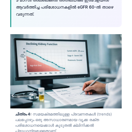
Frysk
ആവർത്തിച്ച പരിശോധനകളിൽ eGFR 60-ൽ താഴെ
വരുന്നത്.
Esperanto
Беларуская мова
Татар теле
Кыргызча
ئۇيغۇرچە
Cebuano
Basa Jawa
ພາສາລາວ
Монгол
Afrikaans
العربية المغربية
ചിത്രം 4:
സമയക്രമത്തിലുള്ള പ്രവണതകൾ (trends)
പലപ്പോഴും ഒരു അസാധാരണമായ വൃക്ക രക്ത
Occitan
പരിശോധനയെക്കാൾ കൂടുതൽ ക്ലിനിക്കൽ
പ്രാധാന്യമുള്ളതാണ്.