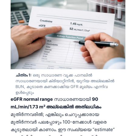
ചിത്രം 1:
ഒരു സാധാരണ വൃക്ക പാനലിൽ
സാധാരണയായി ക്രിയാറ്റിനിൻ, യൂറിയ അല്ലെങ്കിൽ
BUN, കൂടാതെ കണക്കാക്കിയ GFR മൂല്യം എന്നിവ
ഉൾപ്പെടും
eGFR normal range
സാധാരണയായി
90
mL/min/1.73 m² അല്ലെങ്കിൽ അതിലധികം
മുതിർന്നവരിൽ; എങ്കിലും ചെറുപ്പക്കാരായ
മുതിർന്നവർ പലപ്പോഴും 100-നേക്കാൾ വളരെ
കൂടുതലായി കാണാം. ഈ സംഖ്യയെ “estimate”