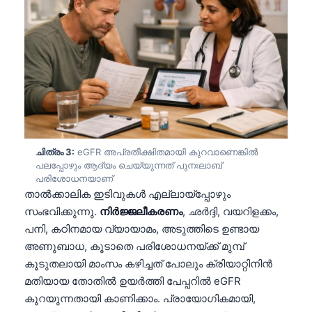
ചിത്രം 3:
eGFR അപ്രതീക്ഷിതമായി കുറവാണെങ്കിൽ
പലപ്പോഴും ആദ്യം ചെയ്യുന്നത് പുനഃലാബ്
പരിശോധനയാണ്
താൽക്കാലിക ഇടിവുകൾ എല്ലായ്പ്പോഴും
സംഭവിക്കുന്നു.
നിർജ്ജലീകരണം
, ഛർദ്ദി, വയറിളക്കം,
പനി, കഠിനമായ വ്യായാമം, അടുത്തിടെ ഉണ്ടായ
അണുബാധ, കൂടാതെ പരിശോധനയ്ക്ക് മുമ്പ്
കൂടുതലായി മാംസം കഴിച്ചത് പോലും ക്രിയാറ്റിനിൻ
മതിയായ തോതിൽ ഉയർത്തി പേപ്പറിൽ eGFR
കുറയുന്നതായി കാണിക്കാം. പ്രായോഗികമായി,