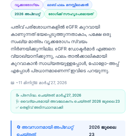
വൃക്കാരോഗ്യം
ലാബ് ഫലം മനസ്സിലാക്കൽ
2026 അപ്‌ഡേറ്റ്
രോഗിക്ക് സൗഹൃദപരമായത്
പതിവ് പരിശോധനകളിൽ eGFR കുറവായി
കാണുന്നത് ഭയപ്പെടുത്തുന്നതാകാം, പക്ഷേ ഒരു
സംഖ്യ മാത്രം വൃക്കരോഗം സ്വയം
നിർണയിക്കുന്നില്ല. eGFR ഡോക്ടർമാർ എങ്ങനെ
വ്യാഖ്യാനിക്കുന്നു, ഫലം താൽക്കാലികമായി
കുറവാകാൻ സാധ്യതയുള്ളപ്പോൾ, ഫോളോ-അപ്പ്
എപ്പോൾ പ്രധാനമാണെന്ന് ഇവിടെ പറയുന്നു.
📖 ~11 മിനിറ്റ്
📅
മാർച്ച് 27, 2026
📝 പ്രസിദ്ധ. ചെയ്തത്:
മാർച്ച് 27, 2026
🩺 വൈദ്യപരമായി അവലോകനം ചെയ്തത്:
2026 ജൂലൈ 23
✅ തെളിവ് അടിസ്ഥാനമാക്കി
🔄 അവസാനമായി അപ്ഡേറ്റ്
2026 ജൂലൈ
ചെയ്തത്:
23