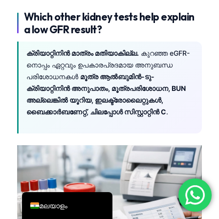
简体中文
Which other kidney tests help explain
a low GFR result?
Română
Türkçe
ക്രിയാറ്റിനിൻ മാത്രം മതിയാകില്ല.
കുറഞ്ഞ eGFR-
Ελληνικά
നൊപ്പം ഏറ്റവും ഉപകാരപ്രദമായ അനുബന്ധ
Português
പരിശോധനകൾ
മൂത്ര ആൽബുമിൻ-ടു-
ക്രിയാറ്റിനിൻ അനുപാതം, മൂത്രപരിശോധന, BUN
Español
അല്ലെങ്കിൽ യൂറിയ, ഇലക്ട്രോലൈറ്റുകൾ,
Italiano
ബൈക്കാർബണേറ്റ്, ചിലപ്പോൾ സിസ്റ്റാറ്റിൻ C
.
עִבְרִית
Français
العربية
Deutsch
English
മലയാളം