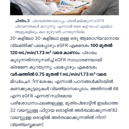
ചിത്രം 2:
പ്രായത്തോടൊപ്പം പ്രതീക്ഷിക്കുന്ന eGFR
പ്രവണതകൾ മാറുന്നു; എന്നാൽ ഒരേ കട്ട്-ഓഫ് എല്ലാ
ആളുകളിലും കഥ മുഴുവൻ പറയുന്നില്ല
20-കളിലോ 30-കളിലോ ഉള്ള ഒരു ആരോഗ്യവാനായ
വ്യക്തിക്ക് പലപ്പോഴും eGFR ഏകദേശം
100 മുതൽ
120 mL/min/1.73 m² വരെ കാണാം
. പ്രായം
കൂടുന്നതിനനുസരിച്ച് eGFR സാധാരണയായി
ക്രമേണ കുറയുന്നു; പലപ്പോഴും ഏകദേശം
വർഷത്തിൽ 0.75 മുതൽ 1 mL/min/1.73 m² വരെ
മിഡ്‌ലائفിന് ശേഷം; എന്നാൽ പഠനങ്ങൾക്കിടയിൽ
കണക്കുകൂട്ടലുകൾ വ്യത്യാസപ്പെടാം. അതിനാൽ 68
എന്ന eGFR എന്നത് സ്ഥിരമായ
പരിശോധനാഫലങ്ങളുള്ള, മൂത്രപ്രോട്ടീൻ ഇല്ലാത്ത
32 വയസ്സുള്ള ഫിറ്റായ ഒരാളിൽ അർത്ഥമാക്കുന്നത് 82
വയസ്സുള്ള ഒരാളിൽ അർത്ഥമാക്കുന്നതിൽ നിന്ന്
വ്യത്യസ്തമാണ്.