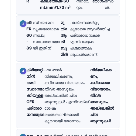
R
കാലത്തേക്ക് 60
നിറവേ
രോഗം
മ്പോ
mL/min/1.73 m²
റ്റാം
ൾ.
eG
സ്വയമേവ
മൂ
, രക്തസമ്മർദ്ദം,
FR
വൃക്കരോഗമെ
ത്ര
കൂടാതെ ആവർത്തിച്ച
60
ന്നല്ല;
ആ
പരിശോധനകൾ
-
സാധാരണയാ
ൽ
എന്നിവയുടെ
89
യി ഇതിന്
ബു
പശ്ചാത്തലം
മിൻ
ആവശ്യമാണ്.
ക്രിയാറ്റി
ഫലങ്ങൾ
നിർജലീകര
.
നിൻ
നിർജലീകരണം,
ണം,
അടി
കഠിനമായ വ്യായാമം,
കഠിനമായ
സ്ഥാനമാ
തീവ്ര അസുഖം,
വ്യായാമം,
ക്കിയുള്ള
അല്ലെങ്കിൽ ചില
തീവ്ര
GFR
മരുന്നുകൾ എന്നിവയ്ക്ക്
അസുഖം,
പരിശോ
ശേഷം
അല്ലെങ്കിൽ
ധനയുടെ
താൽക്കാലികമായി
ചില
കുറവായി തോന്നാം.
മരുന്നുകൾ
ഒരു ഏക
ആവർത്തിച്ച ലാബുകൾ ഇല്ലാതെ