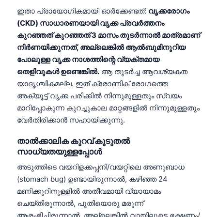
ഇതാ പ്രായോഗികമായി ഓർക്കേണ്ടത്:
വൃക്കരോഗം
(CKD) സാധാരണയായി വൃക്ക പ്രവർത്തനം
കുറഞ്ഞത് കുറഞ്ഞത് 3 മാസം തുടർന്നാൽ മാത്രമാണ്
നിർണയിക്കുന്നത്, അല്ലെങ്കിൽ ആൽബുമിനൂറിയ
പോലുള്ള വൃക്ക നാശത്തിന്റെ വ്യക്തമായ
തെളിവുകൾ ഉണ്ടെങ്കിൽ.
ആ തുടർച്ച ആവശ്യകത
യാദൃശ്ചികമല്ല. ഇത് ക്രോണിക് രോഗത്തെ
അക്യൂട്ട് വൃക്ക പരിക്കിൽ നിന്നുമുള്ളതും സ്വയം
മാറിപ്പോകുന്ന കുറച്ചുകാല മാറ്റങ്ങളിൽ നിന്നുമുള്ളതും
വേർതിരിക്കാൻ സഹായിക്കുന്നു.
താൽക്കാലിക കുറവ് കൂടുതൽ
സാധ്യതയുള്ളപ്പോൾ
അടുത്തിടെ വയറിളക്കപ്പനി/വയറ്റിലെ അണുബാധ
(stomach bug) ഉണ്ടായിരുന്നാൽ, കഴിഞ്ഞ 24
മണിക്കൂറിനുള്ളിൽ അതീവമായി വ്യായാമം
ചെയ്തിരുന്നാൽ, പുതിയൊരു മരുന്ന്
ആരംഭിച്ചിരുന്നാൽ, അല്ലെങ്കിൽ വായിലൂടെ ഭക്ഷണം/