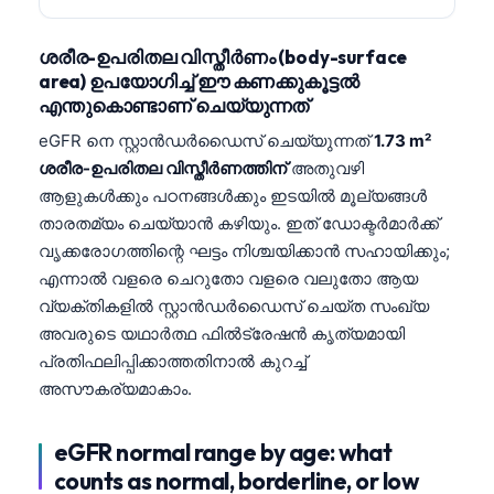
ശരീര-ഉപരിതല വിസ്തീർണം (body-surface
area) ഉപയോഗിച്ച് ഈ കണക്കുകൂട്ടൽ
എന്തുകൊണ്ടാണ് ചെയ്യുന്നത്
eGFR നെ സ്റ്റാൻഡർഡൈസ് ചെയ്യുന്നത്
1.73 m²
ശരീര-ഉപരിതല വിസ്തീർണത്തിന്
അതുവഴി
ആളുകൾക്കും പഠനങ്ങൾക്കും ഇടയിൽ മൂല്യങ്ങൾ
താരതമ്യം ചെയ്യാൻ കഴിയും. ഇത് ഡോക്ടർമാർക്ക്
വൃക്കരോഗത്തിന്റെ ഘട്ടം നിശ്ചയിക്കാൻ സഹായിക്കും;
എന്നാൽ വളരെ ചെറുതോ വളരെ വലുതോ ആയ
വ്യക്തികളിൽ സ്റ്റാൻഡർഡൈസ് ചെയ്ത സംഖ്യ
അവരുടെ യഥാർത്ഥ ഫിൽട്രേഷൻ കൃത്യമായി
പ്രതിഫലിപ്പിക്കാത്തതിനാൽ കുറച്ച്
അസൗകര്യമാകാം.
eGFR normal range by age: what
counts as normal, borderline, or low