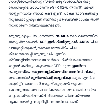
ഗാസ്ട്രോഎന്ററൈറ്റിസിന്റെ ഒരു വാരാന്ത്യം ഒരു
രോഗിയുടെ സാധാരണ eGFR 92ൽ നിന്ന് 61 ആയി
താഴ്ത്തുന്നതായി ഞാൻ കണ്ടിട്ടുണ്ട്; പക്ഷേ ദ്രാവകങ്ങളും
സുഖപ്രാപ്തിയും കഴിഞ്ഞ് ഒരു ആഴ്ചയ്ക്ക് ശേഷം അത്
സാധാരണ നിലയിലേക്ക് മടങ്ങി.
മരുന്നുകളും പ്രധാനമാണ്.
NSAIDs
ഉദാഹരണത്തിന്
ഇബുപ്രോഫെൻ,
ACE ഇൻഹിബിറ്ററുകൾ
,
ARBs
, ചില
ഡയുററ്റിക്കുകൾ, ട്രൈമെതോപ്രിം, ചില
കീമോതെറാപ്പി മരുന്നുകൾ എന്നിവ
ക്രിയാറ്റിനിനെയോ യഥാർത്ഥ ഫിൽട്രേഷനെയോ
മാറ്റാൻ കഴിയും. കുറഞ്ഞ eGFR കൂടെ
ഉയർന്ന
പൊട്ടാസ്യം
,
മെറ്റബോളിക് അസിഡോസിസ്
,
വീക്കം
,
അല്ലെങ്കിൽ
മൂത്രത്തിന്റെ അളവ് കുറയുക
എന്നിവ
ഒരുമിച്ച് വരുമ്പോൾ നമുക്ക് കൂടുതൽ ആശങ്ക
തോന്നുന്നത്, അവ ഹാനികരമല്ലാത്ത ലാബ് ചെറിയ
മാറ്റം മാത്രമല്ല—ക്ലിനിക്കലായി പ്രസക്തമായ
വൃക്ക സമ്മർദ്ദം സൂചിപ്പിക്കുന്നതിനാലാണ്.