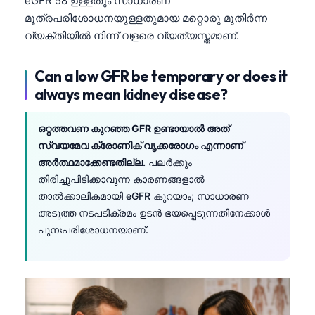
eGFR 58 ഉള്ളതും സാധാരണ
മൂത്രപരിശോധനയുള്ളതുമായ മറ്റൊരു മുതിർന്ന
വ്യക്തിയിൽ നിന്ന് വളരെ വ്യത്യസ്തമാണ്.
Can a low GFR be temporary or does it
always mean kidney disease?
ഒറ്റത്തവണ കുറഞ്ഞ GFR ഉണ്ടായാൽ അത്
സ്വയമേവ ക്രോണിക് വൃക്കരോഗം എന്നാണ്
അർത്ഥമാക്കേണ്ടതില്ല.
പലർക്കും
തിരിച്ചുപിടിക്കാവുന്ന കാരണങ്ങളാൽ
താൽക്കാലികമായി eGFR കുറയാം; സാധാരണ
അടുത്ത നടപടിക്രമം ഉടൻ ഭയപ്പെടുന്നതിനേക്കാൾ
പുനഃപരിശോധനയാണ്.