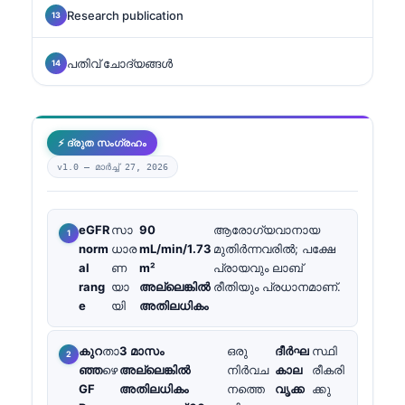
Research publication
പതിവ് ചോദ്യങ്ങൾ
⚡ ദ്രുത സംഗ്രഹം
v1.0 —
മാർച്ച് 27, 2026
eGFR
സാ
90
ആരോഗ്യവാനായ
norm
ധാര
mL/min/1.73
മുതിർന്നവരിൽ; പക്ഷേ
al
ണ
m²
പ്രായവും ലാബ്
rang
യാ
അല്ലെങ്കിൽ
രീതിയും പ്രധാനമാണ്.
e
യി
അതിലധികം
കുറ
താ
3 മാസം
ഒരു
ദീർഘ
സ്ഥി
ഞ്ഞ
ഴെ
അല്ലെങ്കിൽ
നിർവച
കാല
രീകരി
GF
അതിലധികം
നത്തെ
വൃക്ക
ക്കു