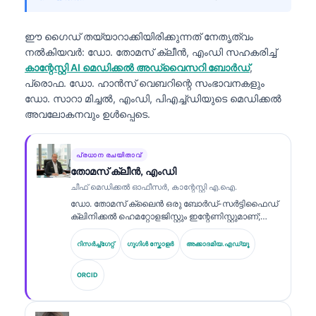
ഈ ഗൈഡ് തയ്യാറാക്കിയിരിക്കുന്നത് നേതൃത്വം
നൽകിയവർ:
ഡോ. തോമസ് ക്ലീൻ, എംഡി
സഹകരിച്ച്
കാന്റേസ്റ്റി AI മെഡിക്കൽ അഡ്വൈസറി ബോർഡ്
,
പ്രൊഫ. ഡോ. ഹാൻസ് വെബറിന്റെ സംഭാവനകളും
ഡോ. സാറാ മിച്ചൽ, എംഡി, പിഎച്ച്ഡിയുടെ മെഡിക്കൽ
അവലോകനവും ഉൾപ്പെടെ.
പ്രധാന രചയിതാവ്
തോമസ് ക്ലീൻ, എംഡി
ചീഫ് മെഡിക്കൽ ഓഫീസർ, കാന്റേസ്റ്റി എ.ഐ.
ഡോ. തോമസ് ക്ലൈൻ ഒരു ബോർഡ്-സർട്ടിഫൈഡ്
ക്ലിനിക്കൽ ഹെമറ്റോളജിസ്റ്റും ഇന്റേണിസ്റ്റുമാണ്;
ലബോറട്ടറി മെഡിസിനിൽ 15 വർഷത്തിലധികം
അനുഭവവും AI സഹായത്തോടെ ക്ലിനിക്കൽ
റിസർച്ച്ഗേറ്റ്
ഗൂഗിൾ സ്കോളർ
അക്കാദമിയ.എഡ്യൂ
വിശകലനത്തിൽ വിദഗ്ധതയും അദ്ദേഹത്തിനുണ്ട്.
Kantesti AI-യിലെ ചീഫ് മെഡിക്കൽ ഓഫീസറായി,
ORCID
സ്വകാര്യ ന്യുറൽ നെറ്റ്‌വർക്കിന്റെ വൈദ്യശാസ്ത്ര
കൃത്യത സംബന്ധിച്ച മെഡിക്കൽ മേൽനോട്ടം
അദ്ദേഹം നൽകുന്നു. ബയോമാർക്കർ വ്യാഖ്യാനംയും