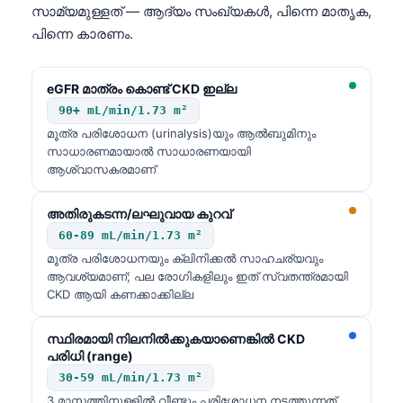
സാമ്യമുള്ളത് — ആദ്യം സംഖ്യകൾ, പിന്നെ മാതൃക,
తెలుగు
പിന്നെ കാരണം.
मराठी
اردو
eGFR മാത്രം കൊണ്ട് CKD ഇല്ല
90+ mL/min/1.73 m²
বাংলা
മൂത്ര പരിശോധന (urinalysis)യും ആൽബുമിനും
Shqip
സാധാരണമായാൽ സാധാരണയായി
ആശ്വാസകരമാണ്
Magyar
Slovenščina
അതിരുകടന്ന/ലഘുവായ കുറവ്
한국어
60-89 mL/min/1.73 m²
മൂത്ര പരിശോധനയും ക്ലിനിക്കൽ സാഹചര്യവും
Polski
ആവശ്യമാണ്; പല രോഗികളിലും ഇത് സ്വതന്ത്രമായി
Lietuvių kalba
CKD ആയി കണക്കാക്കില്ല
Русский
സ്ഥിരമായി നിലനിൽക്കുകയാണെങ്കിൽ CKD
ქართული
പരിധി (range)
30-59 mL/min/1.73 m²
Čeština
3 മാസത്തിനുള്ളിൽ വീണ്ടും പരിശോധന നടത്തുന്നത്