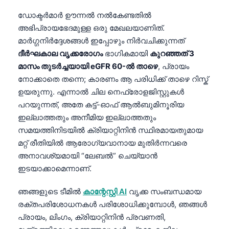
ഡോക്ടർമാർ ഊന്നൽ നൽകേണ്ടതിൽ
അഭിപ്രായഭേദമുള്ള ഒരു മേഖലയാണിത്.
മാർഗ്ഗനിർദ്ദേശങ്ങൾ ഇപ്പോഴും നിർവചിക്കുന്നത്
ദീർഘകാല വൃക്കരോഗം
ഭാഗികമായി
കുറഞ്ഞത് 3
മാസം തുടർച്ചയായി eGFR 60-ൽ താഴെ
, പ്രായം
നോക്കാതെ തന്നെ; കാരണം ആ പരിധിക്ക് താഴെ റിസ്ക്
ഉയരുന്നു. എന്നാൽ ചില നെഫ്രോളജിസ്റ്റുകൾ
പറയുന്നത്, അതേ കട്ട്-ഓഫ് ആൽബുമിനൂരിയ
ഇല്ലാത്തതും അനീമിയ ഇല്ലാത്തതും
സമയത്തിനിടയിൽ ക്രിയാറ്റിനിൻ സ്ഥിരമായതുമായ
മറ്റ് രീതിയിൽ ആരോഗ്യവാനായ മുതിർന്നവരെ
അനാവശ്യമായി “ലേബൽ” ചെയ്യാൻ
ഇടയാക്കാമെന്നാണ്.
ഞങ്ങളുടെ ടീമിൽ
കാന്റേസ്റ്റി AI
വൃക്ക സംബന്ധമായ
രക്തപരിശോധനകൾ പരിശോധിക്കുമ്പോൾ, ഞങ്ങൾ
പ്രായം, ലിംഗം, ക്രിയാറ്റിനിൻ പ്രവണതി,