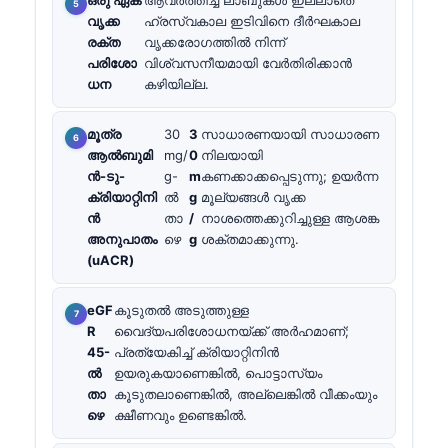
വൃക്ക
ഹ്രസ്വകാല ഇടിവിനെ ദീർഘകാല
രക്ത
വൃക്കരോഗത്തിൽ നിന്ന്
പരിശോ
വിശ്വസനീയമായി വേർതിരിക്കാൻ
ധന
കഴിയില്ല.
മൂത്ര
30
3
സാധാരണയായി സാധാരണ
ആൽബുമി
mg/
0
നിലയായി
ൻ-ടു-
g-
m
കണക്കാക്കപ്പെടുന്നു; ഉയർന്ന
ക്രിയാറ്റിനി
ൽ
g
മൂല്യങ്ങൾ വൃക്ക
ൻ
താ
/
നാശത്തെക്കുറിച്ചുള്ള ആശങ്ക
അനുപാതം
ഴെ
g
ശക്തമാക്കുന്നു.
(uACR)
eGF
കൂടുതൽ അടുത്തുള്ള
R
വൈദ്യപരിശോധനയ്ക്ക് അർഹമാണ്;
45-
പ്രത്യേകിച്ച് ക്രിയാറ്റിനിൻ
ൽ
ഉയരുകയാണെങ്കിൽ, പൊട്ടാസ്യം
താ
കൂടുതലാണെങ്കിൽ, അല്ലെങ്കിൽ വീക്കംയും
ഴെ
ക്ഷീണവും ഉണ്ടെങ്കിൽ.