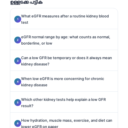
ഉള്ളടക്ക പട്ടിക
## (continued).
What eGFR measures after a routine kidney blood
test
eGFR normal range by age: what counts as normal,
borderline, or low
Can a low GFR be temporary or does it always mean
kidney disease?
When low eGFR is more concerning for chronic
kidney disease
Which other kidney tests help explain a low GFR
result?
How hydration, muscle mass, exercise, and diet can
lower eGFR on paper