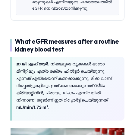
മരുന്നുകൾ എന്നിവയുടെ പശ്ചാത്തലത്തിൽ
eGFR നെ വ്യാഖ്യാനിക്കുന്നു.
What eGFR measures after a routine
kidney blood test
ഇ.ജി.എഫ്.ആർ.
നിങ്ങളുടെ വൃക്കകൾ ഓരോ
മിനിറ്റിലും എത്ര രക്തം ഫിൽട്ടർ ചെയ്യുന്നു
എന്നത് എത്രയെന്ന് കണക്കാക്കുന്നു. മിക്ക ലാബ്
റിപ്പോർട്ടുകളിലും ഇത് കണക്കാക്കുന്നത്
സീറം
ക്രിയാറ്റിനിൻ
, പ്രായം, ലിംഗം എന്നിവയിൽ
നിന്നാണ്; തുടർന്ന് ഇത് റിപ്പോർട്ട് ചെയ്യുന്നത്
mL/min/1.73 m²
.