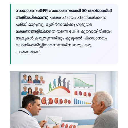
സാധാരണ eGFR സാധാരണയായി 90 അല്ലെങ്കിൽ
അതിലധികമാണ്
, പക്ഷേ പ്രായം പ്രതീക്ഷിക്കുന്ന
പരിധി മാറ്റുന്നു. മുതിർന്നവർക്കു ഗുരുതര
ലക്ഷണങ്ങളില്ലാതെ തന്നെ eGFR കുറവായിരിക്കാം;
ആളുകൾ കരുതുന്നതിലും കൂടുതൽ പ്രാധാന്യം
കോൺടെക്സ്റ്റിനാണെന്നതിന് ഇതും ഒരു
കാരണമാണ്.