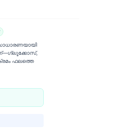
ല. സാധാരണയായി
ണ്—ഗ്ലൂക്കോസ്,
രമം ഫലത്തെ