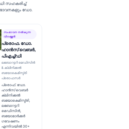
ഡി
സഹകരിച്ച്
ംഭാവനകളും ഡോ.
സംഭാവന നൽകുന്ന
വിദഗ്ദ്ധൻ
പ്രൊഫ. ഡോ.
ഹാൻസ് വെബർ,
പിഎച്ച്ഡി
ലബോറട്ടറി മെഡിസിൻ
& ക്ലിനിക്കൽ
ബയോകെമിസ്ട്രി
പ്രൊഫസർ
പ്രൊഫ്. ഡോ.
ഹാൻസ് വെബർ
ക്ലിനിക്കൽ
ബയോകെമിസ്ട്രി,
ലബോറട്ടറി
മെഡിസിൻ,
ബയോമാർക്കർ
ഗവേഷണം
എന്നിവയിൽ 30+