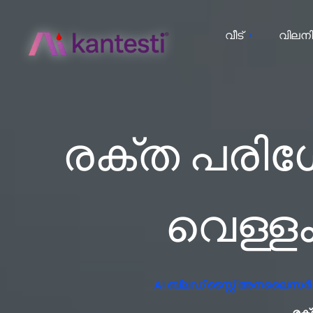
വീട്
വിലനി
രക്ത പരിശോ
വെള്ളം
AI ബ്ലഡ് ടെസ്റ്റ് അനലൈസർ സ
രക്