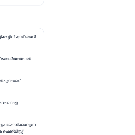
ന്റിന് മുമ്പ് ഞാൻ
 യഥാർത്ഥത്തിൽ
ൽ എന്താണ്
 ഫലങ്ങളെ
 ഉപയോഗിക്കാവുന്ന
െക്ക്ലിസ്റ്റ്