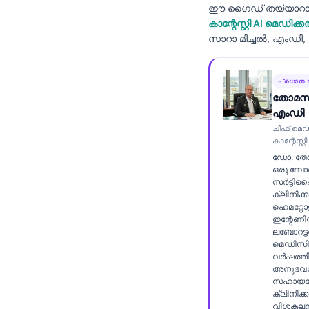
ഈ ഗൈഡ് തയ്യാറാക്ക
Frysk
കാന്റേസ്റ്റി AI മ
Esperanto
സാറാ മിച്ചൽ, എംഡി
Беларуская мова
Татар теле
പ്രധാന 
തോമസ്
Кыргызча
എംഡി
ئۇيغۇرچە
ചീഫ് മെ
കാന്റേസ്റ
Cebuano
ഡോ. തോ
ഒരു ബോ
Basa Jawa
സർട്ടി
ക്ലിനിക്
ພາສາລາວ
ഹെമറ്റോളജ
Монгол
ഇന്റേണിസ്
ലബോറട്ട
Afrikaans
മെഡിസി
വർഷത്ത
العربية المغربية
അനുഭവവ
സഹായത
Occitan
ക്ലിനിക്
വിശകലന