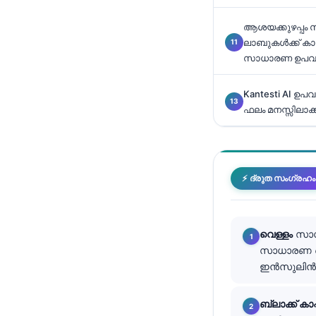
తెలుగు
ആശയക്കുഴപ്പം സ
ലാബുകൾക്ക് ക
मराठी
സാധാരണ ഉപവ
اردو
বাংলা
Kantesti AI ഉപ
ഫലം മനസ്സിലാക്
Shqip
Magyar
Slovenščina
⚡ ദ്രുത സംഗ്രഹം
한국어
Polski
Lietuvių kalba
വെള്ളം
സാധാ
സാധാരണ വെ
Русский
ഇൻസുലിൻ എ
ქართული
Čeština
ബ്ലാക്ക് കാപ്