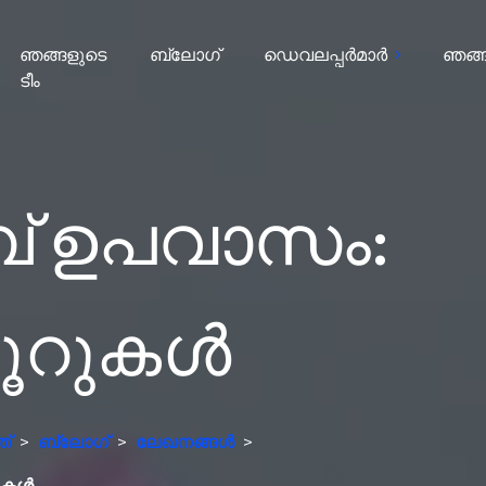
ഞങ്ങളുടെ
ബ്ലോഗ്
ഡെവലപ്പർമാർ
ഞങ്ങള
ടീം
്പ് ഉപവാസം:
്കൂറുകൾ
ത്
>
ബ്ലോഗ്
>
ലേഖനങ്ങൾ
>
റുകൾ