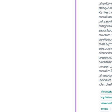
Gàidhlig
വിദഗ്ധത
അദ്ദേഹത്ത
Euskara
Kantesti
Македонски јазик
മെഡിക്
സ്വകാര
Latviešu valoda
നെറ്റ്‌വർക
വൈദ്യശാ
Galego
സംബന്ധി
മേൽനോട്
অসমীয়া
നൽകുന്ന
ബയോമാർ
සිංහල
വ്യാഖ്യ
ലബോറട്ട
سنڌي
ഡയഗ്നോസ്
پښتو
സംബന്ധിച
മെഡിസ
വിഷയങ്
ക്ലൈൻ 
Slovenčina
പ്രസിദ്ധീക
Hrvatski
റിസർച്ച്ഗേറ
ഗൂഗിൾ സ്
Suomi
അക്കാദമ
Қазақ тілі
ORCID