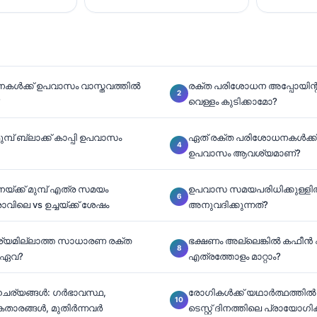
കൾക്ക് ഉപവാസം വാസ്തവത്തിൽ
രക്ത പരിശോധന അപ്പോയിന്റ്മെ
?
വെള്ളം കുടിക്കാമോ?
മ്പ് ബ്ലാക്ക് കാപ്പി ഉപവാസം
ഏത് രക്ത പരിശോധനകൾക്ക്
ഉപവാസം ആവശ്യമാണ്?
ക്ക് മുമ്പ് എത്ര സമയം
ഉപവാസ സമയപരിധിക്കുള്ളി
വിലെ vs ഉച്ചയ്ക്ക് ശേഷം
അനുവദിക്കുന്നത്?
യമില്ലാത്ത സാധാരണ രക്ത
ഭക്ഷണം അല്ലെങ്കിൽ കഫീൻ
 ഏവ?
എത്രത്തോളം മാറ്റാം?
ചര്യങ്ങൾ: ഗർഭാവസ്ഥ,
രോഗികൾക്ക് യഥാർത്ഥത്തിൽ
കതാരങ്ങൾ, മുതിർന്നവർ
ടെസ്റ്റ് ദിനത്തിലെ പ്രായോഗിക ച