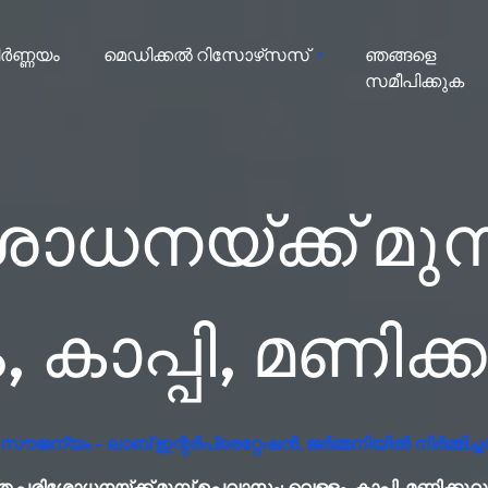
ർണ്ണയം
മെഡിക്കൽ റിസോഴ്‌സസ്
ഞങ്ങളെ
സമീപിക്കുക
ധനയ്ക്ക് മുമ
, കാപ്പി, മണിക
ൗജന്യം - ലാബ് ഇന്റർപ്രെറ്റേഷൻ, ജർമ്മനിയിൽ നിർമ്മിച്ച
ത പരിശോധനയ്ക്ക് മുമ്പ് ഉപവാസം: വെള്ളം, കാപ്പി, മണിക്കൂ