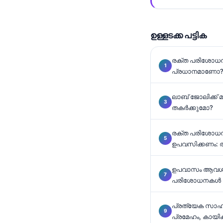
Català
O‘zbekcha
ഉള്ളടക്ക പട്ടിക
Українська
አማርኛ
രക്ത പരിശോധന
പ്രധാനമാണോ
Kiswahili
ភាសាខ្មែរ
ലാബ് ജോലിക്ക് മു
ဗမာစာ
തകർക്കുമോ?
ไทย
രക്ത പരിശോധനയ്
Tagalog
ഉപവസിക്കണം: രാ
Tiếng Việt
ഉപവാസം ആവശ്
Bahasa Melayu
പരിശോധനകൾ
ಕನ್ನಡ
ગુજરાતી
പ്രത്യേക സാഹ
പ്രമേഹം, കായി
தமிழ்