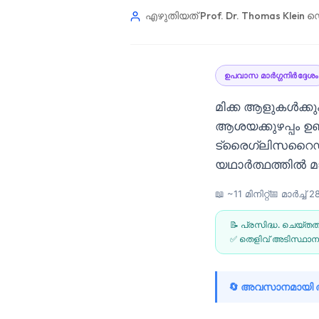
എഴുതിയത് Prof. Dr. Thomas Klein
ഡെ
ഉപവാസ മാർഗ്ഗനിർദ്ദേശം
മിക്ക ആളുകൾക്ക
ആശയക്കുഴപ്പം ഉണ
ട്രൈഗ്ലിസറൈഡ
യഥാർത്ഥത്തിൽ മാ
📖 ~11 മിനിറ്റ്
📅
മാർച്ച്‌ 
📝 പ്രസിദ്ധ. ചെയ്തത
✅ തെളിവ് അടിസ്ഥാനമ
Norsk bokmål
🔄 അവസാനമായി അപ
Ślōnskŏ gŏdka