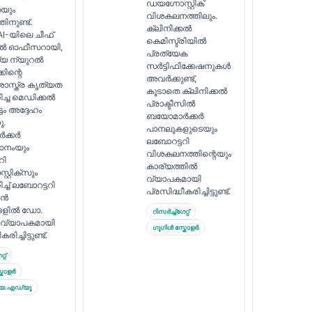
ഡയഗ്നോസ്റ്റിക്
യും
വിശകലനത്തിലും.
ിനുണ്ട്.
ക്ലിനിക്കൽ
 AI-യിലെ ചീഫ്
കെമിസ്ട്രിയിൽ
കൽ ഓഫീസറായി,
പ്രത്യേക
്യ ന്യുറൽ
സർട്ടിഫിക്കേഷനുകൾ
്കിന്റെ
അവർക്കുണ്ട്,
സ്ത്ര കൃത്യത
കൂടാതെ ക്ലിനിക്കൽ
ച്ച മെഡിക്കൽ
പ്രാക്ടീസിൽ
ടം അദ്ദേഹം
ബയോമാർക്കർ
ു.
പാനലുകളുടെയും
ക്കർ
ലബോറട്ടറി
ാനംയും
വിശകലനത്തിന്റെയും
റി
കാര്യത്തിൽ
റ്റിക്സും
വ്യാപകമായി
്ച് ലബോറട്ടറി
പ്രസിദ്ധീകരിച്ചിട്ടുണ്ട്.
ിൻ
ങളിൽ ഡോ.
റിസർച്ച്ഗേറ്റ്
വ്യാപകമായി
ഗൂഗിൾ സ്കോളർ
രിച്ചിട്ടുണ്ട്.
്റ്
കോളർ
ിയ.എഡ്യൂ