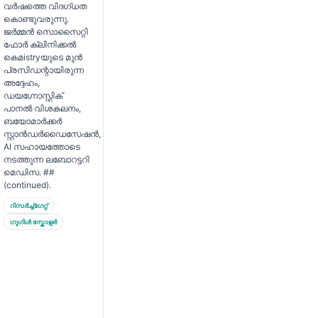
വർഷത്തെ വിദഗ്ധത
കൊണ്ടുവരുന്നു.
ജർമ്മൻ സൊസൈറ്റി
ഫോർ ക്ലിനിക്കൽ
കെമistryയുടെ മുൻ
പ്രസിഡന്റായിരുന്ന
അദ്ദേഹം,
ഡയഗ്നോസ്റ്റിക്
പാനൽ വിശകലനം,
ബയോമാർക്കർ
സ്റ്റാൻഡർഡൈസേഷൻ,
AI സഹായത്തോടെ
നടത്തുന്ന ലബോറട്ടറി
മെഡിസ. ##
(continued).
റിസർച്ച്ഗേറ്റ്
ഗൂഗിൾ സ്കോളർ