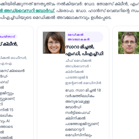
ിയിരിക്കുന്നത് നേതൃത്വം നൽകിയവർ:
ഡോ. തോമസ് ക്ലീൻ, എം
െഡിക്കൽ അഡ്വൈസറി ബോർഡ്
, പ്രൊഫ. ഡോ. ഹാൻസ് വെബറിന്റെ സ
, പിഎച്ച്ഡിയുടെ മെഡിക്കൽ അവലോകനവും ഉൾപ്പെടെ.
മെഡിക്കൽ
രചയിതാവ്
അവലോകകൻ
 ക്ലീൻ,
സാറാ മിച്ചൽ,
എംഡി, പിഎച്ച്ഡി
ഡിക്കൽ ഓഫീസർ,
ചീഫ് മെഡിക്കൽ
്റി എ.ഐ.
അഡ്വൈസർ -
മസ് ക്ലൈൻ
ക്ലിനിക്കൽ
ർഡ്-
പാത്തോളജി &
ഫൈഡ്
ഇന്റേണൽ മെഡിസിൻ
കൽ
ഡോ. സാറ മിച്ചൽ 18
ിസ്റ്റും
വർഷത്തിലധികം
റ്റുമാണ്;
അനുഭവമുള്ള
റി
ബോർഡ്-
നിൽ 15
സർട്ടിഫൈഡ്
ിലധികം
ക്ലിനിക്കൽ
ും AI
പാത്തോളജിസ്റ്റാണ്;
്തോടെ
ലബോറട്ടറി
കൽ
മെഡിസിനിലും
ത്തിൽ