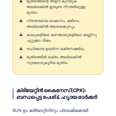
മൂത്രത്തിന്റെ അളവ് കുറയുക
അല്ലെങ്കിൽ ഇരുണ്ട നിറത്തിലുള്ള
తెలుగు
മൂത്രം
मराठी
നിരന്തരമായ ഓക്കാനം, ക്ഷീണം
اردو
അല്ലെങ്കിൽ ആശയക്കുഴപ്പം
বাংলা
കാലുകളിലോ കണങ്കാലുകളിലോ കണ്ണിനു
ചുറ്റുമോ വീക്കം
Shqip
സ്ഥിരമായ ഉയർന്ന രക്തസമ്മർദ്ദം
Magyar
മൂത്രത്തിൽ രക്തം അല്ലെങ്കിൽ
Slovenščina
നുരയോടുകൂടിയ മൂത്രം
한국어
Polski
Lietuvių kalba
ക്രിയേറ്റിൻ കൈനേസ് (CPK):
Русский
ബന്ധപ്പെട്ട പേശി & ഹൃദയ മാർക്കർ
ქართული
BUN ഉം ക്രിയാറ്റിനിനും പ്രാഥമികമായി
Čeština