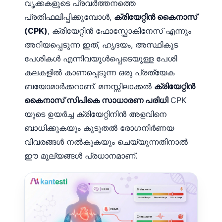
വൃക്കകളുടെ പ്രവർത്തനത്തെ
日本語
പ്രതിഫലിപ്പിക്കുമ്പോൾ,
ക്രിയേറ്റിൻ കൈനാസ്
Eesti
(CPK)
, ക്രിയേറ്റിൻ ഫോസ്ഫോകിനേസ് എന്നും
Azərbaycan dili
അറിയപ്പെടുന്ന ഇത്, ഹൃദയം, അസ്ഥികൂട
Bosanski
പേശികൾ എന്നിവയുൾപ്പെടെയുള്ള പേശി
Svenska
കലകളിൽ കാണപ്പെടുന്ന ഒരു പ്രത്യേക
ബയോമാർക്കറാണ്. മനസ്സിലാക്കൽ
ക്രിയേറ്റിൻ
Српски језик
കൈനാസ് സിപികെ സാധാരണ പരിധി
CPK
Íslenska
യുടെ ഉയർച്ച ക്രിയേറ്റിനിൻ അളവിനെ
Հայերեն
ബാധിക്കുകയും കൂടുതൽ രോഗനിർണയ
Bahasa Indonesia
വിവരങ്ങൾ നൽകുകയും ചെയ്യുന്നതിനാൽ
हिन्दी
ഈ മൂല്യങ്ങൾ പ്രധാനമാണ്.
Nederlands
Dansk
Български
فارسی