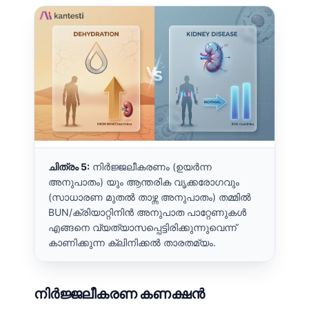
Frysk
Esperanto
Беларуская мова
Татар теле
Кыргызча
ئۇيغۇرچە
Cebuano
ചിത്രം 5:
നിർജ്ജലീകരണം (ഉയർന്ന
Basa Jawa
അനുപാതം) യും ആന്തരിക വൃക്കരോഗവും
ພາສາລາວ
(സാധാരണ മുതൽ താഴ്ന്ന അനുപാതം) തമ്മിൽ
BUN/ക്രിയാറ്റിനിൻ അനുപാത പാറ്റേണുകൾ
Монгол
എങ്ങനെ വ്യത്യാസപ്പെട്ടിരിക്കുന്നുവെന്ന്
Afrikaans
കാണിക്കുന്ന ക്ലിനിക്കൽ താരതമ്യം.
العربية المغربية
Occitan
നിർജ്ജലീകരണ കണക്ഷൻ