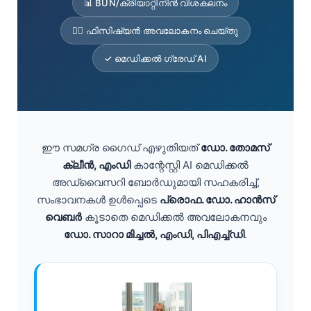
📊 BUN/ക്രിയാറ്റിനിൻ വിശകലനം
👨‍⚕️ ഫിസിഷ്യൻ അവലോകനം ചെയ്തു
✓ മെഡിക്കൽ ഗ്രേഡ് AI
ഈ സമഗ്ര ഗൈഡ് എഴുതിയത്
ഡോ. തോമസ്
ക്ലീൻ, എംഡി
കാന്റേസ്റ്റി AI മെഡിക്കൽ
അഡ്വൈസറി ബോർഡുമായി സഹകരിച്ച്,
സംഭാവനകൾ ഉൾപ്പെടെ
പ്രൊഫ. ഡോ. ഹാൻസ്
വെബർ
കൂടാതെ മെഡിക്കൽ അവലോകനവും
ഡോ. സാറാ മിച്ചൽ, എംഡി, പിഎച്ച്ഡി
.