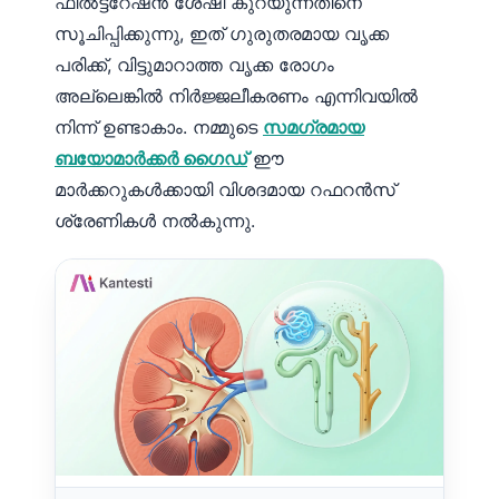
ഫിൽട്ടറേഷൻ ശേഷി കുറയുന്നതിനെ
സൂചിപ്പിക്കുന്നു, ഇത് ഗുരുതരമായ വൃക്ക
പരിക്ക്, വിട്ടുമാറാത്ത വൃക്ക രോഗം
അല്ലെങ്കിൽ നിർജ്ജലീകരണം എന്നിവയിൽ
നിന്ന് ഉണ്ടാകാം. നമ്മുടെ
സമഗ്രമായ
ബയോമാർക്കർ ഗൈഡ്
ഈ
മാർക്കറുകൾക്കായി വിശദമായ റഫറൻസ്
ശ്രേണികൾ നൽകുന്നു.