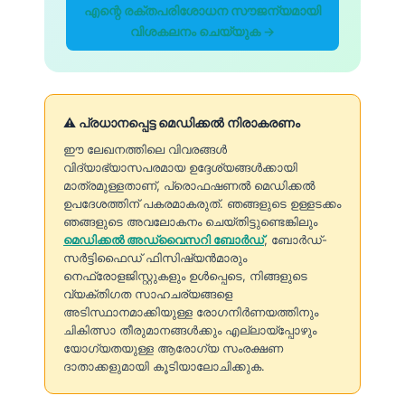
എന്റെ രക്തപരിശോധന സൗജന്യമായി
വിശകലനം ചെയ്യുക →
⚠️ പ്രധാനപ്പെട്ട മെഡിക്കൽ നിരാകരണം
ഈ ലേഖനത്തിലെ വിവരങ്ങൾ
വിദ്യാഭ്യാസപരമായ ഉദ്ദേശ്യങ്ങൾക്കായി
മാത്രമുള്ളതാണ്, പ്രൊഫഷണൽ മെഡിക്കൽ
ഉപദേശത്തിന് പകരമാകരുത്. ഞങ്ങളുടെ ഉള്ളടക്കം
ഞങ്ങളുടെ അവലോകനം ചെയ്തിട്ടുണ്ടെങ്കിലും
മെഡിക്കൽ അഡ്വൈസറി ബോർഡ്
, ബോർഡ്-
സർട്ടിഫൈഡ് ഫിസിഷ്യൻമാരും
നെഫ്രോളജിസ്റ്റുകളും ഉൾപ്പെടെ, നിങ്ങളുടെ
വ്യക്തിഗത സാഹചര്യങ്ങളെ
അടിസ്ഥാനമാക്കിയുള്ള രോഗനിർണയത്തിനും
ചികിത്സാ തീരുമാനങ്ങൾക്കും എല്ലായ്പ്പോഴും
യോഗ്യതയുള്ള ആരോഗ്യ സംരക്ഷണ
ദാതാക്കളുമായി കൂടിയാലോചിക്കുക.