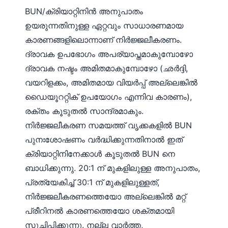
Gàidhlig
BUN/ക്രിയാറ്റിനിൻ അനുപാതം
Euskara
ഉയരുന്നതിനുള്ള ഏറ്റവും സാധാരണമായ
Македонски јазик
കാരണങ്ങളിലൊന്നാണ് നിർജ്ജലീകരണം.
Latviešu valoda
ദ്രാവക ഉപഭോഗം അപര്യാപ്തമാകുമ്പോഴോ
ദ്രാവക നഷ്ടം അമിതമാകുമ്പോഴോ (ഛർദ്ദി,
Galego
വയറിളക്കം, അമിതമായ വിയർപ്പ് അല്ലെങ്കിൽ
অসমীয়া
ഡൈയൂററ്റിക് ഉപയോഗം എന്നിവ കാരണം),
සිංහල
രക്തം കൂടുതൽ സാന്ദ്രമാകും.
سنڌي
നിർജ്ജലീകരണ സമയത്ത് വൃക്കകളിൽ BUN
پښتو
പുനഃശോഷണം വർദ്ധിക്കുന്നതിനാൽ ഇത്
ക്രിയാറ്റിനിനേക്കാൾ കൂടുതൽ BUN നെ
ബാധിക്കുന്നു. 20:1 ന് മുകളിലുള്ള അനുപാതം,
Slovenčina
പ്രത്യേകിച്ച് 30:1 ന് മുകളിലുള്ളത്,
Hrvatski
നിർജ്ജലീകരണത്തെയോ അല്ലെങ്കിൽ മറ്റ്
Suomi
പ്രീറിനൽ കാരണത്തെയോ ശക്തമായി
Қазақ тілі
സൂചിപ്പിക്കുന്നു. നല്ല വാർത്ത,