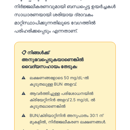
Català
നിർജ്ജലീകരണവുമായി ബന്ധപ്പെട്ട ഉയർച്ചകൾ
O‘zbekcha
സാധാരണയായി ശരിയായ ദ്രാവകം
മാറ്റിസ്ഥാപിക്കുന്നതിലൂടെ വേഗത്തിൽ
Українська
പരിഹരിക്കപ്പെടും എന്നതാണ്.
አማርኛ
Kiswahili
📋 നിങ്ങൾക്ക്
ភាសាខ្មែរ
അനുഭവപ്പെടുകയാണെങ്കിൽ
ဗမာစာ
വൈദ്യസഹായം തേടുക:
ไทย
ലക്ഷണങ്ങളോടെ 50 mg/dL-ൽ
Tagalog
കൂടുതലുള്ള BUN അളവ്.
Tiếng Việt
ആവർത്തിച്ചുള്ള പരിശോധനയിൽ
ക്രിയേറ്റിനിൻ അളവ് 2.5 mg/dL ൽ
Bahasa Melayu
കൂടുതലാണെങ്കിൽ
ಕನ್ನಡ
BUN/ക്രിയാറ്റിനിൻ അനുപാതം 30:1 ന്
ગુજરાતી
മുകളിൽ, നിർജ്ജലീകരണ ലക്ഷണങ്ങൾ.
தமிழ்