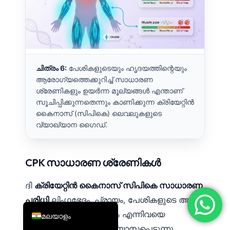
简体中文
Română
Türkçe
Ελληνικά
ചിത്രം 6:
പേശികളുടെയും ഹൃദയത്തിന്റെയും
ആരോഗ്യത്തെക്കുറിച്ച് സാധാരണ
Português
ശ്രേണികളും ഉയർന്ന മൂല്യങ്ങൾ എന്താണ്
Español
സൂചിപ്പിക്കുന്നതെന്നും കാണിക്കുന്ന ക്രിയേറ്റിൻ
കൈനാസ് (സിപികെ) ലെവലുകളുടെ
Italiano
വ്യാഖ്യാന ഗൈഡ്.
עִבְרִית
Français
CPK സാധാരണ ശ്രേണികൾ
العربية
Deutsch
ദി
ക്രിയേറ്റിൻ കൈനാസ് സിപികെ സാധാരണ
English
പരിധി
ലിംഗഭേദം, പ്രായം, പേശികളുടെ അളവ്,
ലബോറട്ടറി രീതിശാസ്ത്രം എന്നിവയെ
മലയാളം
അടിസ്ഥാനമാക്കി വ്യത്യാസപ്പെടുന്നു.