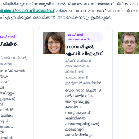
ിയിരിക്കുന്നത് നേതൃത്വം നൽകിയവർ:
ഡോ. തോമസ് ക്ലീൻ, എം
െഡിക്കൽ അഡ്വൈസറി ബോർഡ്
, പ്രൊഫ. ഡോ. ഹാൻസ് വെബറിന്റെ സ
, പിഎച്ച്ഡിയുടെ മെഡിക്കൽ അവലോകനവും ഉൾപ്പെടെ.
മെഡിക്കൽ
രചയിതാവ്
അവലോകകൻ
 ക്ലീൻ,
സാറാ മിച്ചൽ,
എംഡി, പിഎച്ച്ഡി
ഡിക്കൽ ഓഫീസർ,
ചീഫ് മെഡിക്കൽ
്റി എ.ഐ.
അഡ്വൈസർ -
മസ് ക്ലൈൻ
ക്ലിനിക്കൽ
ർഡ്-
പാത്തോളജി &
ഫൈഡ്
ഇന്റേണൽ മെഡിസിൻ
കൽ
ഡോ. സാറ മിച്ചൽ 18
ിസ്റ്റും
വർഷത്തിലധികം
റ്റുമാണ്;
അനുഭവമുള്ള
റി
ബോർഡ്-
നിൽ 15
സർട്ടിഫൈഡ്
ിലധികം
ക്ലിനിക്കൽ
ും AI
പാത്തോളജിസ്റ്റാണ്;
്തോടെ
ലബോറട്ടറി
കൽ
മെഡിസിനിലും
ത്തിൽ