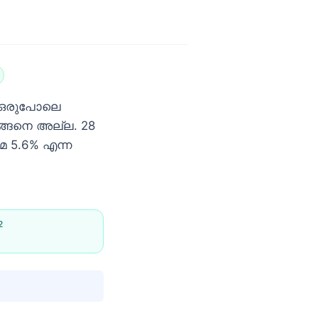
ും ഒരുപോലെ
്ങനെ അല്ല. 28
േ 5.6% എന്ന
2