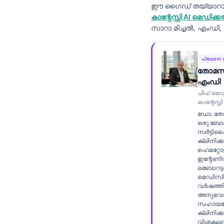
ഈ ഗൈഡ് തയ്യാറാക്ക
Frysk
കാന്റേസ്റ്റി AI മ
Esperanto
സാറാ മിച്ചൽ, എംഡി
Беларуская мова
Татар теле
പ്രധാന 
തോമസ്
Кыргызча
എംഡി
ئۇيغۇرچە
ചീഫ് മെ
കാന്റേസ്റ
Cebuano
ഡോ. തോ
ഒരു ബോ
Basa Jawa
സർട്ടി
ക്ലിനിക്
ພາສາລາວ
ഹെമറ്റോളജ
Монгол
ഇന്റേണിസ്
ലബോറട്ട
Afrikaans
മെഡിസി
വർഷത്ത
العربية المغربية
അനുഭവവ
സഹായത
Occitan
ക്ലിനിക്
വിശകലന