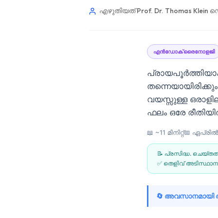
എഴുതിയത് Prof. Dr. Thomas Klein
ഡെ
എൻഡോക്രൈനോളജി
പ്രായപൂർത്തിയാക
തന്നെയായിരിക്
വയസ്സുള്ള ഒരാളി
ഫലം ഒരേ രീതിയിൽ
📖 ~11 മിനിറ്റ്
📅
ഏപ്രിൽ 
📝 പ്രസിദ്ധ. ചെയ്തത
✅ തെളിവ് അടിസ്ഥാനമ
Norsk bokmål
🔄 അവസാനമായി അപ
Ślōnskŏ gŏdka