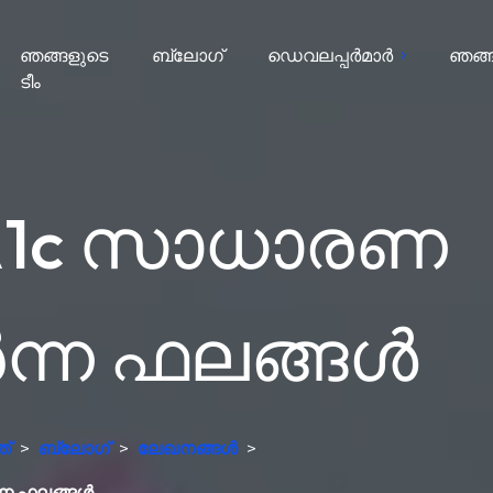
ഞങ്ങളുടെ
ബ്ലോഗ്
ഡെവലപ്പർമാർ
ഞങ്ങള
ടീം
bA1c സാധാരണ
ർന്ന ഫലങ്ങൾ
ത്
>
ബ്ലോഗ്
>
ലേഖനങ്ങൾ
>
ന്ന ഫലങ്ങൾ