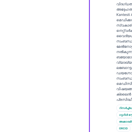
Gàidhlig
വിദഗ്ധത
അദ്ദേഹത്ത
Euskara
Kantesti
Македонски јазик
മെഡിക്
സ്വകാര
Latviešu valoda
നെറ്റ്‌വർക
വൈദ്യശാ
Galego
സംബന്ധി
മേൽനോട്
অসমীয়া
നൽകുന്ന
ബയോമാർ
සිංහල
വ്യാഖ്യ
ലബോറട്ട
سنڌي
ഡയഗ്നോസ്
پښتو
സംബന്ധിച
മെഡിസ
വിഷയങ്
ക്ലൈൻ 
Slovenčina
പ്രസിദ്ധീക
Hrvatski
റിസർച്ച്ഗേറ
ഗൂഗിൾ സ്
Suomi
അക്കാദമ
Қазақ тілі
ORCID