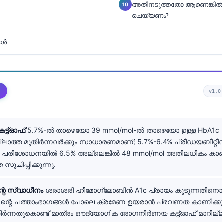
അതിനടുത്തതോ ആണെങ്കിൽ 
ചെയ്യണം?
ങൾ
v1.
്ട്‌ഓഫ്
5.7%-ൽ താഴെയോ 39 mmol/mol-ൽ താഴെയോ ഉള്ള HbA1c മ
ലാത്ത മുതിർന്നവർക്കും സാധാരണമാണ്; 5.7%-6.4% പ്രീഡയബീറ്റ
ച പരിശോധനയിൽ 6.5% അല്ലെങ്കിൽ 48 mmol/mol അതിലധികം കാണ
സൂചിപ്പിക്കുന്നു.
്റെ സ്വാധീനം
ശരാശരി ഹീമോഗ്ലോബിൻ A1c പ്രായം കൂടുന്നതിനൊപ
ന്റെ പത്താംഭാഗങ്ങൾ പോലെ ക്രമേണ ഉയരാൻ പ്രവണത കാണിക്കും
ിർന്നതുകൊണ്ട് മാത്രം ഔദ്യോഗിക രോഗനിർണയ കട്ട്‌ഓഫ് മാറില്ല