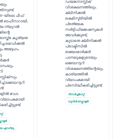
ഡയഗ്നോസ്റ്റിക്
യും
വിശകലനത്തിലും.
ിനുണ്ട്.
ക്ലിനിക്കൽ
 AI-യിലെ ചീഫ്
കെമിസ്ട്രിയിൽ
കൽ ഓഫീസറായി,
പ്രത്യേക
്യ ന്യുറൽ
സർട്ടിഫിക്കേഷനുകൾ
്കിന്റെ
അവർക്കുണ്ട്,
സ്ത്ര കൃത്യത
കൂടാതെ ക്ലിനിക്കൽ
ച്ച മെഡിക്കൽ
പ്രാക്ടീസിൽ
ടം അദ്ദേഹം
ബയോമാർക്കർ
ു.
പാനലുകളുടെയും
ക്കർ
ലബോറട്ടറി
ാനംയും
വിശകലനത്തിന്റെയും
റി
കാര്യത്തിൽ
റ്റിക്സും
വ്യാപകമായി
്ച് ലബോറട്ടറി
പ്രസിദ്ധീകരിച്ചിട്ടുണ്ട്.
ിൻ
ങളിൽ ഡോ.
റിസർച്ച്ഗേറ്റ്
വ്യാപകമായി
ഗൂഗിൾ സ്കോളർ
രിച്ചിട്ടുണ്ട്.
്റ്
കോളർ
ിയ.എഡ്യൂ