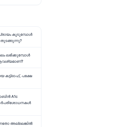
പ്രായം കൂടുമ്പോൾ
ുടങ്ങുന്നു?
ഫലം ലഭിക്കുമ്പോൾ
ആവശ്യമാണ്?
കട്ട്‌ഓഫ്, പക്ഷേ
ബിൻ A1c
 തുടർപരിശോധനകൾ
്നതോ അല്ലെങ്കിൽ