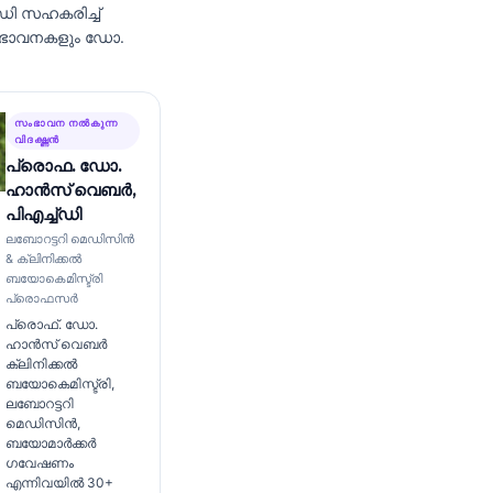
ഡി
സഹകരിച്ച്
ംഭാവനകളും ഡോ.
സംഭാവന നൽകുന്ന
വിദഗ്ദ്ധൻ
പ്രൊഫ. ഡോ.
ഹാൻസ് വെബർ,
പിഎച്ച്ഡി
ലബോറട്ടറി മെഡിസിൻ
& ക്ലിനിക്കൽ
ബയോകെമിസ്ട്രി
പ്രൊഫസർ
പ്രൊഫ്. ഡോ.
ഹാൻസ് വെബർ
ക്ലിനിക്കൽ
ബയോകെമിസ്ട്രി,
ലബോറട്ടറി
മെഡിസിൻ,
ബയോമാർക്കർ
ഗവേഷണം
എന്നിവയിൽ 30+