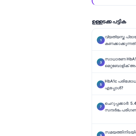
Català
O‘zbekcha
ഉള്ളടക്ക പട്ടിക
Українська
አማርኛ
വ്യത്യസ്ത പ്
കണക്കാക്കുന്നത
Kiswahili
ភាសាខ្មែរ
സാധാരണ HbA1c 
ဗမာစာ
മെറ്റബോളിക് 
ไทย
HbA1c പരിശോധ
Tagalog
എപ്പോൾ?
Tiếng Việt
ചെറുപ്പക്കാർ: 
Bahasa Melayu
സന്ദർഭം പരിഗണ
ಕನ್ನಡ
ગુજરાતી
സമയത്തിനിടയിൽ 
தமிழ்