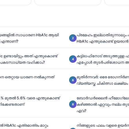
രായങ്ങളിൽ സാധാരണ HbA1c ആയി
പ്രമേഹം ഇല്ലാതിരുന്നാലും 
് എന്താണ്?
HbA1c എന്തുകൊണ്ട് ഉയരാൻ ത
ഉണ്ടായിട്ടും അത് എന്തുകൊണ്ട്
കട്ട്‌ഓഫിനോട് അടുത്തുള്ള 
അപകടസാധ്യത വഹിക്കാം?
എപ്പോൾ തുടർപരിശോധന 
ന തെറ്റായ ധാരണ നൽകുന്നത്
മുതിർന്നവർ: ഒരേ രോഗനിർണയ 
വ്യത്യസ്ത ചികിത്സാ ലക്ഷ്യം
5.4% മുതൽ 5.6% വരെ എന്തുകൊണ്ട്
ബോർഡർലൈൻ ഹീമോഗ്ലോ
ിക്കേണ്ടതാണ്
കഴിഞ്ഞാൽ ഏറ്റവും നല്ല
ഏവ?
HbA1c എത്രമാത്രം മാറ്റം
നിങ്ങളുടെ ഫലം വളരെ ഉയർന