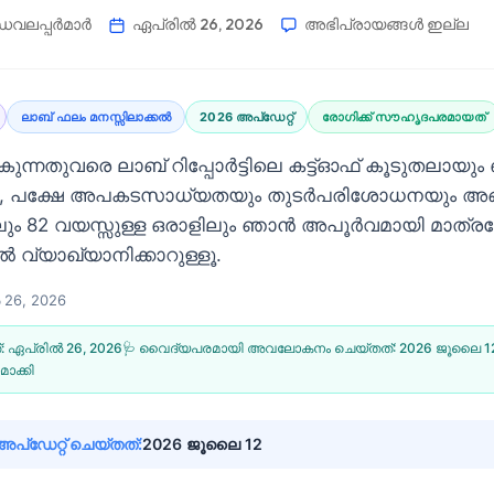
വലപ്പർമാർ
ഏപ്രിൽ 26, 2026
അഭിപ്രായങ്ങൾ ഇല്ല
ലാബ് ഫലം മനസ്സിലാക്കൽ
2026 അപ്‌ഡേറ്റ്
രോഗിക്ക് സൗഹൃദപരമായത്
ുന്നതുവരെ ലാബ് റിപ്പോർട്ടിലെ കട്ട്‌ഓഫ് കൂടുതലായ
കും, പക്ഷേ അപകടസാധ്യതയും തുടർപരിശോധനയും അങ
ലും 82 വയസ്സുള്ള ഒരാളിലും ഞാൻ അപൂർവമായി മാത്രമ
 വ്യാഖ്യാനിക്കാറുള്ളൂ.
26, 2026
്:
ഏപ്രിൽ 26, 2026
🩺 വൈദ്യപരമായി അവലോകനം ചെയ്തത്:
2026 ജൂലൈ 1
ാക്കി
്ഡേറ്റ് ചെയ്തത്:
2026 ജൂലൈ 12