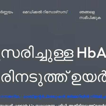
ർണ്ണയം
മെഡിക്കൽ റിസോഴ്‌സസ്
ഞങ്ങളെ
സമീപിക്കുക
സരിച്ചുള്ള H
രിനടുത്ത് ഉയ
ൗജന്യം - ലാബ് ഇന്റർപ്രെറ്റേഷൻ, ജർമ്മനിയിൽ നിർമ്മിച്ച
ുസരിച്ചുള്ള HbA1c സാധാരണ പരിധി: അതിരിനടുത്ത് ഉയർ