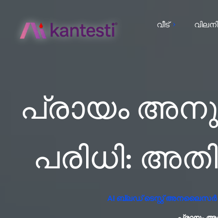
വീട്
വിലനി
പ്രായം അനു
പരിധി: അതി
AI ബ്ലഡ് ടെസ്റ്റ് അനലൈസർ സ
പ്രായം അന