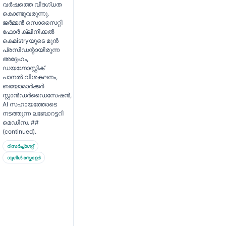
വർഷത്തെ വിദഗ്ധത
കൊണ്ടുവരുന്നു.
ജർമ്മൻ സൊസൈറ്റി
ഫോർ ക്ലിനിക്കൽ
കെമistryയുടെ മുൻ
പ്രസിഡന്റായിരുന്ന
അദ്ദേഹം,
ഡയഗ്നോസ്റ്റിക്
പാനൽ വിശകലനം,
ബയോമാർക്കർ
സ്റ്റാൻഡർഡൈസേഷൻ,
AI സഹായത്തോടെ
നടത്തുന്ന ലബോറട്ടറി
മെഡിസ. ##
(continued).
റിസർച്ച്ഗേറ്റ്
ഗൂഗിൾ സ്കോളർ