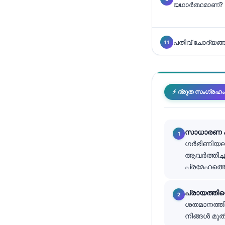
യഥാർത്ഥമാണ്?
తెలుగు
मराठी
പതിവ് ചോദ്യങ്
اردو
বাংলা
Shqip
⚡ ദ്രുത സംഗ്രഹം
Magyar
Slovenščina
한국어
സാധാരണ കട
ഗർഭിണിയല്
Polski
ആവർത്തിച്
Lietuvių kalba
പ്രമേഹത്തെ 
Русский
പ്രായത്തിന
ქართული
ശതമാനത്തി
Čeština
നിങ്ങൾ മുത