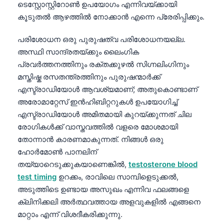
ടെസ്റ്റോസ്റ്റിറോൺ ഉപയോഗം എന്നിവയ്ക്കായി
കൂടുതൽ ആഴത്തിൽ നോക്കാൻ എന്നെ പ്രേരിപ്പിക്കും.
പരിശോധന ഒരു പുരുഷത്വ പരിശോധനയല്ല.
അസ്ഥി സാന്ദ്രതയ്ക്കും ലൈംഗിക
പ്രവർത്തനത്തിനും രക്തക്കുഴൽ സിഗ്നലിംഗിനും
മസ്തിഷ്ക രസതന്ത്രത്തിനും പുരുഷന്മാർക്ക്
എസ്ട്രാഡിയോൾ ആവശ്യമാണ്; അതുകൊണ്ടാണ്
അരോമാറ്റേസ് ഇൻഹിബിറ്ററുകൾ ഉപയോഗിച്ച്
എസ്ട്രാഡിയോൾ അമിതമായി കുറയ്ക്കുന്നത് ചില
രോഗികൾക്ക് വാസ്തവത്തിൽ വളരെ മോശമായി
തോന്നാൻ കാരണമാകുന്നത്. നിങ്ങൾ ഒരു
ഹോർമോൺ പാനലിന്
തയ്യാറെടുക്കുകയാണെങ്കിൽ,
testosterone blood
test timing
ഉറക്കം, രാവിലെ സാമ്പിളെടുക്കൽ,
അടുത്തിടെ ഉണ്ടായ അസുഖം എന്നിവ ഫലങ്ങളെ
ക്ലിനിക്കലി അർത്ഥവത്തായ അളവുകളിൽ എങ്ങനെ
മാറ്റാം എന്ന് വിശദീകരിക്കുന്നു.