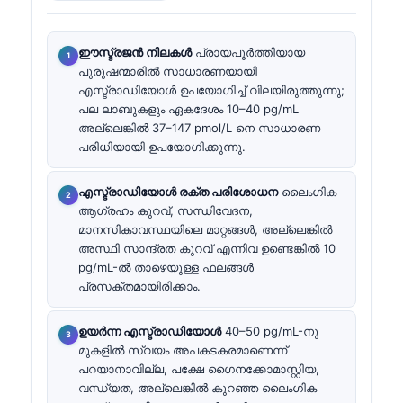
ഈസ്ട്രജൻ നിലകൾ
പ്രായപൂർത്തിയായ
പുരുഷന്മാരിൽ സാധാരണയായി
എസ്ട്രാഡിയോൾ ഉപയോഗിച്ച് വിലയിരുത്തുന്നു;
പല ലാബുകളും ഏകദേശം 10–40 pg/mL
അല്ലെങ്കിൽ 37–147 pmol/L നെ സാധാരണ
പരിധിയായി ഉപയോഗിക്കുന്നു.
എസ്ട്രാഡിയോൾ രക്ത പരിശോധന
ലൈംഗിക
ആഗ്രഹം കുറവ്, സന്ധിവേദന,
മാനസികാവസ്ഥയിലെ മാറ്റങ്ങൾ, അല്ലെങ്കിൽ
അസ്ഥി സാന്ദ്രത കുറവ് എന്നിവ ഉണ്ടെങ്കിൽ 10
pg/mL-ൽ താഴെയുള്ള ഫലങ്ങൾ
പ്രസക്തമായിരിക്കാം.
ഉയർന്ന എസ്ട്രാഡിയോൾ
40–50 pg/mL-നു
മുകളിൽ സ്വയം അപകടകരമാണെന്ന്
പറയാനാവില്ല, പക്ഷേ ഗൈനക്കോമാസ്റ്റിയ,
വന്ധ്യത, അല്ലെങ്കിൽ കുറഞ്ഞ ലൈംഗിക