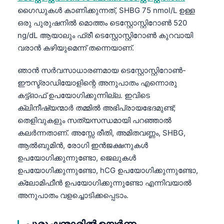
ഗൈഡുകൾ കാണിക്കുന്നത്, SHBG 75 nmol/L ഉള്ള
Frysk
ഒരു പുരുഷനിൽ മൊത്തം ടെസ്റ്റോസ്റ്റിറോൺ 520
Esperanto
ng/dL ആയാലും ഫ്രീ ടെസ്റ്റോസ്റ്റിറോൺ കുറവായി
Беларуская мова
വരാൻ കഴിയുമെന്ന് തന്നെയാണ്.
Татар теле
ഞാൻ സർവസാധാരണമായ ടെസ്റ്റോസ്റ്റിറോൺ-
Кыргызча
ഈസ്ട്രാഡിയോളിന്റെ അനുപാതം എന്നൊരു
ئۇيغۇرچە
കട്ട്‌ഓഫ് ഉപയോഗിക്കുന്നില്ല. ഇവിടെ
ക്ലിനീഷ്യന്മാർ തമ്മിൽ അഭിപ്രായഭേദമുണ്ട്;
Cebuano
തെളിവുകളും സത്യസന്ധമായി പറഞ്ഞാൽ
Basa Jawa
കലർന്നതാണ്. അസ്സേ രീതി, അമിതവണ്ണം, SHBG,
ພາສາລາວ
ആൽബുമിൻ, രോഗി ഇൻജക്ഷനുകൾ
ഉപയോഗിക്കുന്നുണ്ടോ, ജെലുകൾ
Монгол
ഉപയോഗിക്കുന്നുണ്ടോ, hCG ഉപയോഗിക്കുന്നുണ്ടോ,
Afrikaans
ക്ലോമിഫീൻ ഉപയോഗിക്കുന്നുണ്ടോ എന്നിവയാൽ
العربية المغربية
അനുപാതം വളച്ചൊടിക്കപ്പെടാം.
Occitan
പുരുഷന്മാരിൽ ഉയർന്ന