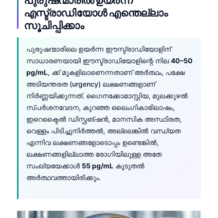
Gàidhlig
എസ്ട്രാഡിയോൾ എന്തെല്ലാം
Euskara
സൂചിപ്പിക്കാം
Македонски јазик
Latviešu valoda
പുരുഷന്മാരിലെ ഉയർന്ന ഈസ്ട്രാഡിയോളിന്
സാധാരണയായി ഈസ്ട്രാഡിയോളിന്റെ നില
40–50
Galego
pg/mL
, ക്ക് മുകളിലാണെന്നതാണ് അർത്ഥം, പക്ഷേ
অসমীয়া
അടിയന്തരത (urgency) ലക്ഷണങ്ങളാണ്
നിർണ്ണയിക്കുന്നത്. ഗൈനക്കോമാസ്റ്റിയ, മുലക്കുഴൽ
සිංහල
സ്പർശനവേദന, കുറഞ്ഞ ലൈംഗികാഭിലാഷം,
سنڌي
ഇറെക്ടൈൽ ഡിസ്ഫങ്ഷൻ, മാനസിക അസ്ഥിരത,
پښتو
വെള്ളം പിടിച്ചുനിർത്തൽ, അല്ലെങ്കിൽ വന്ധ്യത
എന്നിവ ലക്ഷണങ്ങളോടൊപ്പം ഉണ്ടെങ്കിൽ,
ലക്ഷണങ്ങളില്ലാത്ത രോഗിയിലുള്ള അതേ
Slovenčina
സംഖ്യയേക്കാൾ
55 pg/mL
കൂടുതൽ
Hrvatski
അർത്ഥവത്തായിരിക്കും.
Suomi
Қазақ тілі