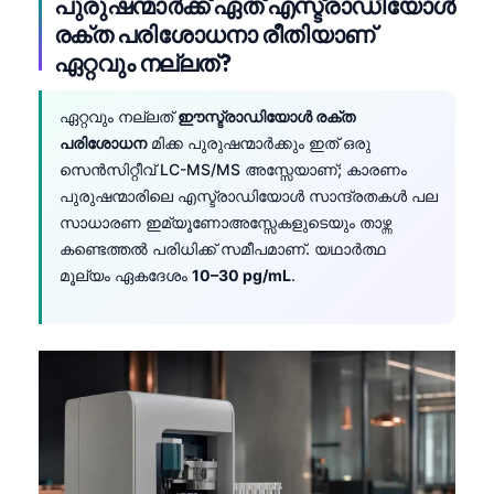
പുരുഷന്മാർക്ക് ഏത് എസ്ട്രാഡിയോൾ
രക്ത പരിശോധനാ രീതിയാണ്
ഏറ്റവും നല്ലത്?
ഏറ്റവും നല്ലത്
ഈസ്ട്രാഡിയോൾ രക്ത
പരിശോധന
മിക്ക പുരുഷന്മാർക്കും ഇത് ഒരു
സെൻസിറ്റീവ് LC-MS/MS അസ്സേയാണ്; കാരണം
പുരുഷന്മാരിലെ എസ്ട്രാഡിയോൾ സാന്ദ്രതകൾ പല
സാധാരണ ഇമ്യൂണോഅസ്സേകളുടെയും താഴ്ന്ന
കണ്ടെത്തൽ പരിധിക്ക് സമീപമാണ്. യഥാർത്ഥ
മൂല്യം ഏകദേശം
10–30 pg/mL
.