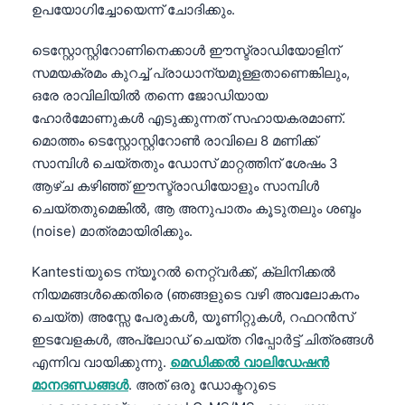
ഉപയോഗിച്ചോയെന്ന് ചോദിക്കും.
ടെസ്റ്റോസ്റ്റിറോണിനെക്കാൾ ഈസ്ട്രാഡിയോളിന്
സമയക്രമം കുറച്ച് പ്രാധാന്യമുള്ളതാണെങ്കിലും,
ഒരേ രാവിലിയിൽ തന്നെ ജോഡിയായ
ഹോർമോണുകൾ എടുക്കുന്നത് സഹായകരമാണ്.
മൊത്തം ടെസ്റ്റോസ്റ്റിറോൺ രാവിലെ 8 മണിക്ക്
സാമ്പിൾ ചെയ്തതും ഡോസ് മാറ്റത്തിന് ശേഷം 3
ആഴ്ച കഴിഞ്ഞ് ഈസ്ട്രാഡിയോളും സാമ്പിൾ
ചെയ്തതുമെങ്കിൽ, ആ അനുപാതം കൂടുതലും ശബ്ദം
(noise) മാത്രമായിരിക്കും.
Kantestiയുടെ ന്യൂറൽ നെറ്റ്‌വർക്ക്, ക്ലിനിക്കൽ
നിയമങ്ങൾക്കെതിരെ (ഞങ്ങളുടെ വഴി അവലോകനം
ചെയ്ത) അസ്സേ പേരുകൾ, യൂണിറ്റുകൾ, റഫറൻസ്
ഇടവേളകൾ, അപ്‌ലോഡ് ചെയ്ത റിപ്പോർട്ട് ചിത്രങ്ങൾ
എന്നിവ വായിക്കുന്നു.
മെഡിക്കൽ വാലിഡേഷൻ
മാനദണ്ഡങ്ങൾ
. അത് ഒരു ഡോക്ടറുടെ