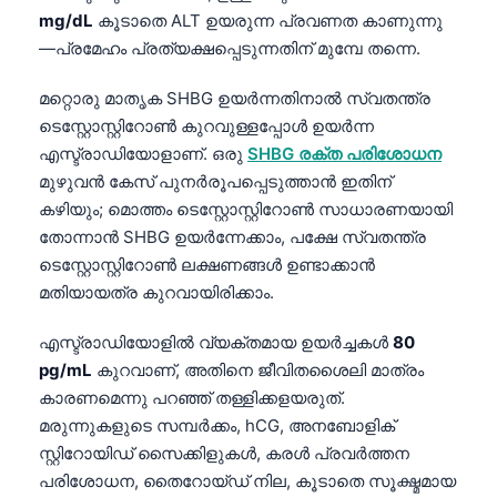
mg/dL
കൂടാതെ ALT ഉയരുന്ന പ്രവണത കാണുന്നു
తెలుగు
—പ്രമേഹം പ്രത്യക്ഷപ്പെടുന്നതിന് മുമ്പേ തന്നെ.
मराठी
മറ്റൊരു മാതൃക SHBG ഉയർന്നതിനാൽ സ്വതന്ത്ര
اردو
ടെസ്റ്റോസ്റ്റിറോൺ കുറവുള്ളപ്പോൾ ഉയർന്ന
বাংলা
എസ്ട്രാഡിയോളാണ്. ഒരു
SHBG രക്ത പരിശോധന
Shqip
മുഴുവൻ കേസ് പുനർരൂപപ്പെടുത്താൻ ഇതിന്
കഴിയും; മൊത്തം ടെസ്റ്റോസ്റ്റിറോൺ സാധാരണയായി
Magyar
തോന്നാൻ SHBG ഉയർന്നേക്കാം, പക്ഷേ സ്വതന്ത്ര
Slovenščina
ടെസ്റ്റോസ്റ്റിറോൺ ലക്ഷണങ്ങൾ ഉണ്ടാക്കാൻ
한국어
മതിയായത്ര കുറവായിരിക്കാം.
Polski
എസ്ട്രാഡിയോളിൽ വ്യക്തമായ ഉയർച്ചകൾ
80
Lietuvių kalba
pg/mL
കുറവാണ്, അതിനെ ജീവിതശൈലി മാത്രം
കാരണമെന്നു പറഞ്ഞ് തള്ളിക്കളയരുത്.
Русский
മരുന്നുകളുടെ സമ്പർക്കം, hCG, അനബോളിക്
ქართული
സ്റ്റിറോയിഡ് സൈക്കിളുകൾ, കരൾ പ്രവർത്തന
Čeština
പരിശോധന, തൈറോയ്ഡ് നില, കൂടാതെ സൂക്ഷ്മമായ