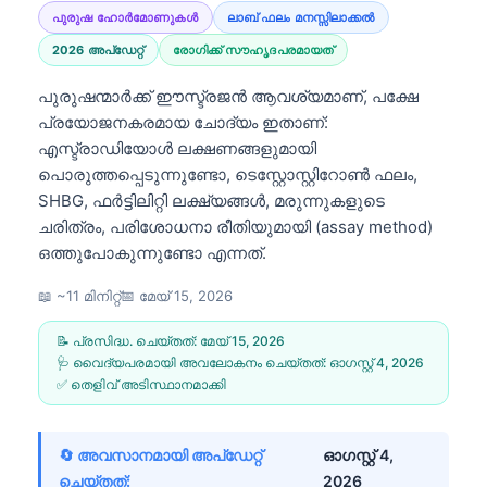
പുരുഷ ഹോർമോണുകൾ
ലാബ് ഫലം മനസ്സിലാക്കൽ
2026 അപ്‌ഡേറ്റ്
രോഗിക്ക് സൗഹൃദപരമായത്
പുരുഷന്മാർക്ക് ഈസ്ട്രജൻ ആവശ്യമാണ്, പക്ഷേ
പ്രയോജനകരമായ ചോദ്യം ഇതാണ്:
എസ്ട്രാഡിയോൾ ലക്ഷണങ്ങളുമായി
പൊരുത്തപ്പെടുന്നുണ്ടോ, ടെസ്റ്റോസ്റ്റിറോൺ ഫലം,
SHBG, ഫർട്ടിലിറ്റി ലക്ഷ്യങ്ങൾ, മരുന്നുകളുടെ
ചരിത്രം, പരിശോധനാ രീതിയുമായി (assay method)
ഒത്തുപോകുന്നുണ്ടോ എന്നത്.
📖 ~11 മിനിറ്റ്
📅
മേയ് 15, 2026
📝 പ്രസിദ്ധ. ചെയ്തത്:
മേയ് 15, 2026
🩺 വൈദ്യപരമായി അവലോകനം ചെയ്തത്:
ഓഗസ്റ്റ്‌ 4, 2026
✅ തെളിവ് അടിസ്ഥാനമാക്കി
🔄 അവസാനമായി അപ്ഡേറ്റ്
ഓഗസ്റ്റ്‌ 4,
ചെയ്തത്:
2026