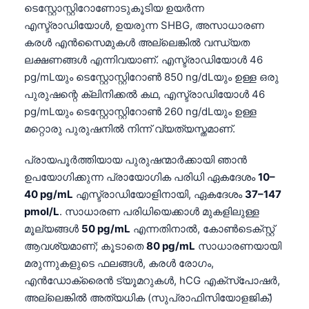
ടെസ്റ്റോസ്റ്റിറോണോടുകൂടിയ ഉയർന്ന
എസ്ട്രാഡിയോൾ, ഉയരുന്ന SHBG, അസാധാരണ
കരൾ എൻസൈമുകൾ അല്ലെങ്കിൽ വന്ധ്യത
ലക്ഷണങ്ങൾ എന്നിവയാണ്. എസ്ട്രാഡിയോൾ 46
pg/mLയും ടെസ്റ്റോസ്റ്റിറോൺ 850 ng/dLയും ഉള്ള ഒരു
പുരുഷന്റെ ക്ലിനിക്കൽ കഥ, എസ്ട്രാഡിയോൾ 46
pg/mLയും ടെസ്റ്റോസ്റ്റിറോൺ 260 ng/dLയും ഉള്ള
മറ്റൊരു പുരുഷനിൽ നിന്ന് വ്യത്യസ്തമാണ്.
പ്രായപൂർത്തിയായ പുരുഷന്മാർക്കായി ഞാൻ
ഉപയോഗിക്കുന്ന പ്രായോഗിക പരിധി ഏകദേശം
10–
40 pg/mL
എസ്ട്രാഡിയോളിനായി, ഏകദേശം
37–147
pmol/L
. സാധാരണ പരിധിയെക്കാൾ മുകളിലുള്ള
മൂല്യങ്ങൾ
50 pg/mL
എന്നതിനാൽ, കോൺടെക്സ്റ്റ്
ആവശ്യമാണ്; കൂടാതെ
80 pg/mL
സാധാരണയായി
മരുന്നുകളുടെ ഫലങ്ങൾ, കരൾ രോഗം,
എൻഡോക്രൈൻ ട്യൂമറുകൾ, hCG എക്സ്പോഷർ,
അല്ലെങ്കിൽ അത്യധിക (സുപ്രാഫിസിയോളജിക്)