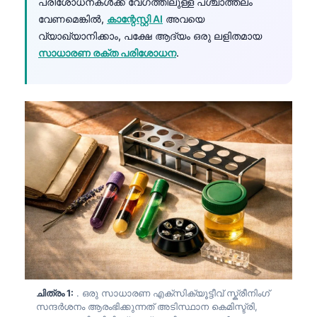
പരിശോധനകൾക്ക് വേഗത്തിലുള്ള പശ്ചാത്തലം
വേണമെങ്കിൽ,
കാന്റേസ്റ്റി AI
അവയെ
വ്യാഖ്യാനിക്കാം, പക്ഷേ ആദ്യം ഒരു ലളിതമായ
സാധാരണ രക്ത പരിശോധന
.
ചിത്രം 1:
. ഒരു സാധാരണ എക്സിക്യൂട്ടീവ് സ്ക്രീനിംഗ്
സന്ദർശനം ആരംഭിക്കുന്നത് അടിസ്ഥാന കെമിസ്ട്രി,