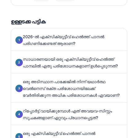
പ്രസിഡന്റായിരുന്ന അദ്ദേഹം, ഡയഗ്നോസ്റ്റിക് പാനൽ
വിശകലനം, ബയോമാർക്കർ സ്റ്റാൻഡർഡൈസേഷൻ,
AI സഹായത്തോടെ നടത്തുന്ന ലബോറട്ടറി മെഡിസ.
ഉള്ളടക്ക പട്ടിക
## (continued).
2026-ൽ എക്സിക്യൂട്ടീവ് ഹെൽത്ത് പാനൽ
പരിഗണിക്കേണ്ടത് ആരാണ്?
സാധാരണയായി ഒരു എക്സിക്യൂട്ടീവ് ഹെൽത്ത്
പാനലിൽ ഏതു പരിശോധനകളാണ് ഉൾപ്പെടുന്നത്?
ഒരു അടിസ്ഥാന പാക്കേജിൽ നിന്ന് യഥാർത്ഥ
വെൽനെസ് രക്ത പരിശോധനയിലേക്ക്
വേർതിരിക്കുന്ന അധിക പരിശോധനകൾ ഏവയാണ്?
റിപ്പോർട്ട് വായിക്കുമ്പോൾ ഏത് അവയവ-സിസ്റ്റം
സൂചകങ്ങളാണ് ഏറ്റവും പ്രധാനപ്പെട്ടത്?
ഒരു എക്സിക്യൂട്ടീവ് ഹെൽത്ത് പാനൽ