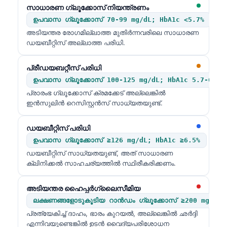
സാധാരണ ഗ്ലൂക്കോസ് നിയന്ത്രണം
ഉപവാസ ഗ്ലൂക്കോസ് 70-99 mg/dL; HbA1c <5.7%
അടിയന്തര രോഗമില്ലാത്ത മുതിർന്നവരിലെ സാധാരണ
ഡയബീറ്റിസ് അല്ലാത്ത പരിധി.
പ്രീഡയബറ്റീസ് പരിധി
ഉപവാസ ഗ്ലൂക്കോസ് 100-125 mg/dL; HbA1c 5.7-6.4%
പ്രാരംഭ ഗ്ലൂക്കോസ് ക്രമക്കേട് അല്ലെങ്കിൽ
ഇൻസുലിൻ റെസിസ്റ്റൻസ് സാധ്യതയുണ്ട്.
ഡയബീറ്റിസ് പരിധി
ഉപവാസ ഗ്ലൂക്കോസ് ≥126 mg/dL; HbA1c ≥6.5%
ഡയബീറ്റിസ് സാധ്യതയുണ്ട്, അത് സാധാരണ
ക്ലിനിക്കൽ സാഹചര്യത്തിൽ സ്ഥിരീകരിക്കണം.
അടിയന്തര ഹൈപ്പർഗ്ലൈസീമിയ
ലക്ഷണങ്ങളോടുകൂടിയ റാൻഡം ഗ്ലൂക്കോസ് ≥200 mg/dL 
പ്രത്യേകിച്ച് ദാഹം, ഭാരം കുറയൽ, അല്ലെങ്കിൽ ഛർദ്ദി
എന്നിവയുണ്ടെങ്കിൽ ഉടൻ വൈദ്യപരിശോധന