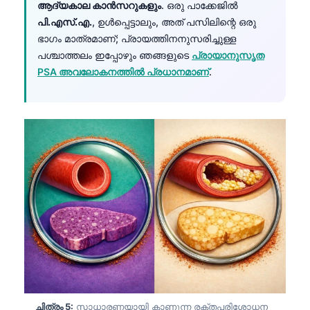
ആദ്യകാല കാൻസറുകളും
. ഒരു പാക്കേജിൽ
Català
പി.എസ്.എ.
, ഉൾപ്പെട്ടാലും, അത് പസിലിന്റെ ഒരു
O‘zbekcha
ഭാഗം മാത്രമാണ്; പ്രായത്തിനനുസരിച്ചുള്ള
പശ്ചാത്തലം ഇപ്പോഴും ഞങ്ങളുടെ
പ്രായാനുസൃത
Українська
PSA അവലോകനത്തിൽ പ്രധാനമാണ്
.
አማርኛ
Kiswahili
ភាសាខ្មែរ
ဗမာစာ
ไทย
Tagalog
Tiếng Việt
Bahasa Melayu
ಕನ್ನಡ
ગુજરાતી
ചിത്രം 5:
സാധാരണയായി കാണുന്ന രക്തപരിശോധന
தமிழ்