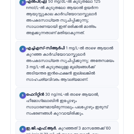
എൽപി(എ)
50 mg/dL-ൽ കൂടുതലോ 125
nmol/L-ൽ കൂടുതലോ ആയാൽ ഉയർന്ന
ആയുസ്സുകാല കാർഡിയോവാസ്കുലാർ
അപകടസാധ്യത സൂചിപ്പിക്കുന്നു;
സാധാരണയായി ഇത് ഒരിക്കൽ മാത്രം
അളക്കുന്നതാണ് മതിയാകുന്നത്.
എച്ച്എസ്-സിആർപി
1 mg/L-ൽ താഴെ ആയാൽ
കുറഞ്ഞ കാർഡിയോവാസ്കുലാർ
അപകടസാധ്യത സൂചിപ്പിക്കുന്നു; അതേസമയം
3 mg/L-ൽ കൂടുതലുള്ള മൂല്യങ്ങൾക്ക്
അടിയന്തര ഇൻഫെക്ഷൻ ഇല്ലെങ്കിൽ
സാഹചര്യവിവരം ആവശ്യമാണ്.
ഫെറിറ്റിൻ
30 ng/mL-ൽ താഴെ ആയാൽ,
ഹീമോഗ്ലോബിൻ ഇപ്പോഴും
സാധാരണമായിരുന്നാലും പലപ്പോഴും ഇരുമ്പ്
സംഭരണങ്ങൾ കുറവായിരിക്കും.
ഇ.ജി.എഫ്.ആർ.
കുറഞ്ഞത് 3 മാസത്തേക്ക് 60