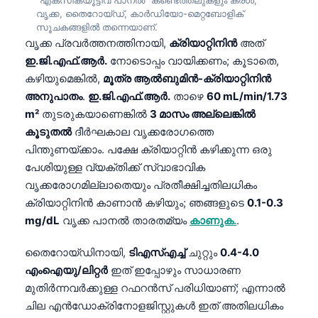
വൃക്ക, തൈറോയ്ഡ്, കാർഡിയോ-മെറ്റബോളിക്
സൂചകങ്ങളിൽ തന്നെയാണ്.
വൃക്ക പ്രവർത്തനത്തിനായി,
ക്രിയാറ്റിനിൻ
അത്
ഇ.ജി.എഫ്.ആർ.
നോടൊപ്പം വായിക്കണം; കൂടാതെ,
കഴിയുമെങ്കിൽ,
മൂത്ര ആൽബുമിൻ-ക്രിയാറ്റിനിൻ
അനുപാതം
.
ഇ.ജി.എഫ്.ആർ.
താഴെ
60 mL/min/1.73
m²
തുടരുകയാണെങ്കിൽ
3 മാസം അല്ലെങ്കിൽ
കൂടുതൽ
ദീർഘകാല വൃക്കരോഗത്തെ
പിന്തുണയ്ക്കാം. പക്ഷേ ക്രിയാറ്റിൻ കഴിക്കുന്ന ഒരു
പേശിയുള്ള വ്യക്തിക്ക് സ്വാഭാവിക
വൃക്കരോഗമില്ലാതെയും പ്രതീക്ഷിച്ചതിലധികം
ക്രിയാറ്റിനിൻ കാണാൻ കഴിയും; ഞങ്ങളുടെ
0.1-0.3
mg/dL
വൃക്ക പാനൽ താരതമ്യം
കാണുക.
.
തൈറോയ്ഡിനായി,
ടിഎസ്എച്ച്
ചുറ്റും
0.4-4.0
എംഐയു/ലിറ്റർ
ഇത് ഇപ്പോഴും സാധാരണ
Norsk bokmål
മുതിർന്നവർക്കുള്ള റഫറൻസ് പരിധിയാണ്; എന്നാൽ
ചില എൻഡോക്രിനോളജിസ്റ്റുകൾ ഇത് അതിലധികം
Ślōnskŏ gŏdka