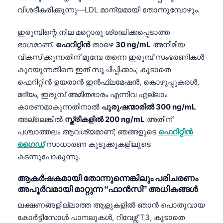
വിശദീകരിക്കുന്നു—LDL മാന്യമായി തോന്നുമ്പോഴും.
ഇരുമ്പിന്റെ നില മറ്റൊരു ശ്രദ്ധിക്കപ്പെടാത്ത
ഭാഗമാണ്.
ഫെറിറ്റിൻ
താഴെ
30 ng/mL
അനീമിയ
വികസിക്കുന്നതിന് മുമ്പേ തന്നെ ഇരുമ്പ് സംഭരണികൾ
കുറയുന്നതിനെ ഇത് സൂചിപ്പിക്കാം; കൂടാതെ
ഫെറിറ്റിൻ ഉയരാൻ ഇൻഫ്ലമേഷൻ, കൊഴുപ്പുകരൾ,
മദ്യം, ഇരുമ്പ് അമിതഭാരം എന്നിവ എല്ലാം
കാരണമാകുന്നതിനാൽ
പുരുഷന്മാരിൽ 300 ng/mL
അല്ലെങ്കിൽ
സ്ത്രീകളിൽ 200 ng/mL
അതിന്
പശ്ചാത്തലം ആവശ്യമാണ്; ഞങ്ങളുടെ
ഫെറിറ്റിൻ
ഗൈഡ്
സാധാരണ കുടുക്കുകളിലൂടെ
കടന്നുപോകുന്നു.
ആകർഷകമായി തോന്നുന്നെങ്കിലും പരിചരണം
അപൂർവമായി മാറ്റുന്ന “ഫാൻസി” അധികങ്ങൾ
ലക്ഷണങ്ങളില്ലാത്ത ആളുകളിൽ ഞാൻ പൊതുവായ
കോർട്ടിസോൾ പാനലുകൾ, റിവേഴ്സ് T3, കൂടാതെ