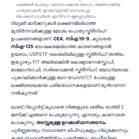
ഫലങ്ങൾ പോലും ഘടനാപരമായ രോഗം, രക്തസമ്മർദ്ദ
తెలుగు
പാറ്റേണുകൾ, ഉറക്കവുമായി ബന്ധപ്പെട്ട
അപകടസാധ്യത എന്നിവ നഷ്ടപ്പെടുത്താം.
मराठी
ട്യൂമർ മാർക്കറുകൾ ലക്ഷണമില്ലാത്ത
اردو
മുതിർന്നവർക്കുള്ള മോശം പൊതുസ്ക്രീനിംഗ്
ഉപകരണങ്ങളാണ്.
CEA
,
സിഎ 19-9
, കൂടാതെ
বাংলা
സിഎ-125
ദോഷകരമല്ലാത്ത കാരണങ്ങളാൽ
Shqip
ഉയരാം; USPSTF-ശൈലിയിലുള്ള സ്ക്രീനിംഗ് തന്ത്രം
Magyar
ഇപ്പോഴും FIT അല്ലെങ്കിൽ കോളോനോസ്കോപി,
മാമോഗ്രാഫി, സർവൈക്കൽ സ്ക്രീനിംഗ്, യോഗ്യരായ
Slovenščina
പുകവലിക്കാർക്കുള്ള ലോ-ഡോസ് CT പോലുള്ള
한국어
ലക്ഷ്യബദ്ധമായ പരിശോധനകളെയാണ് മുൻഗണന
Polski
നൽകുന്നത്.
Lietuvių kalba
ലാബ് റിപ്പോർട്ട് കൂടാതെ നിങ്ങളുടെ ശരീരം രാത്രി 2
Русский
മണിക്ക് എങ്ങനെ പെരുമാറുന്നു എന്നതും കാണാതെ
ქართული
പോകുന്നു.
തടസ്സമുള്ള ഉറക്കശ്വാസതടസം
പൂർണ്ണമായും സാധാരണ ലിപിഡുകളും ഗ്ലൂക്കോസും
Čeština
കൂടെ സഹവർത്തിത്വം പുലർത്താം; ഓഫീസിലെ