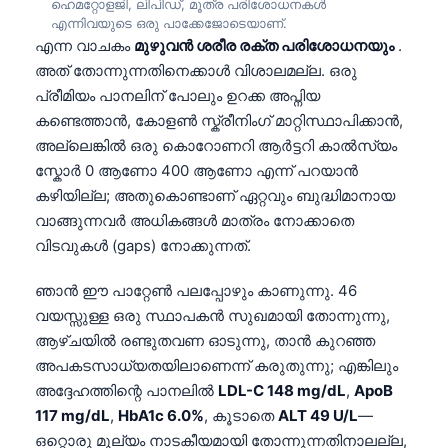
ഹെമറ്റോളജി, ലിപിഡ്, മൂത്ര പരിശോധനകൾ
എന്നിവയുടെ ഒരു പാക്കേജോടെയാണ്.
എന്ന വാചകം
മുഴുവൻ ശരീര രക്ത പരിശോധനയും
.
അത് തോന്നുന്നതിനെക്കാൾ വിശാലമല്ല. ഒരു
പ്രീമിയം പാനലിന് പോലും ഉറക്ക അപ്നിയ
കണ്ടെത്താൻ, കോളൺ സ്ക്രീനിംഗ് മാറ്റിസ്ഥാപിക്കാൻ,
അല്ലെങ്കിൽ ഒരു കൊറോണറി ആർട്ടറി കാൽസ്യം
സ്കോർ 0 ആണോ 400 ആണോ എന്ന് പറയാൻ
കഴിയില്ല; അതുകൊണ്ടാണ് ഏറ്റവും ബുദ്ധിമാനായ
വാങ്ങുന്നവർ അധികങ്ങൾ മാത്രം നോക്കാതെ
വിടവുകൾ (gaps) നോക്കുന്നത്.
ഞാൻ ഈ പാറ്റേൺ പലപ്പോഴും കാണുന്നു. 46
വയസ്സുള്ള ഒരു സ്ഥാപകൻ സുഖമായി തോന്നുന്നു,
ആഴ്ചയിൽ രണ്ടുതവണ ഓടുന്നു, താൻ കുറഞ്ഞ
അപകടസാധ്യതയിലാണെന്ന് കരുതുന്നു; എങ്കിലും
അദ്ദേഹത്തിന്റെ പാനലിൽ
LDL-C 148 mg/dL
,
ApoB
117 mg/dL
,
HbA1c 6.0%
, കൂടാതെ
ALT 49 U/L
—
ഒറ്റൊരു മൂല്യം നാടകീയമായി തോന്നുന്നതിനാലല്ല,