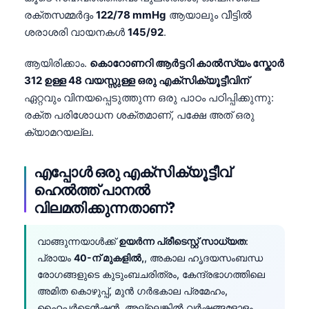
日本語
രക്തസമ്മർദ്ദം
122/78 mmHg
ആയാലും വീട്ടിൽ
Eesti
ശരാശരി വായനകൾ
145/92
.
Azərbaycan dili
ആയിരിക്കാം.
കൊറോണറി ആർട്ടറി കാൽസ്യം സ്കോർ
Bosanski
312 ഉള്ള 48 വയസ്സുള്ള ഒരു എക്സിക്യൂട്ടീവിന്
ഏറ്റവും വിനയപ്പെടുത്തുന്ന ഒരു പാഠം പഠിപ്പിക്കുന്നു:
Svenska
രക്ത പരിശോധന ശക്തമാണ്, പക്ഷേ അത് ഒരു
Српски језик
ക്യാമറയല്ല.
Íslenska
Հայերեն
എപ്പോൾ ഒരു എക്സിക്യൂട്ടീവ്
ഹെൽത്ത് പാനൽ
Bahasa Indonesia
വിലമതിക്കുന്നതാണ്?
हिन्दी
Nederlands
വാങ്ങുന്നയാൾക്ക്
ഉയർന്ന പ്രീടെസ്റ്റ് സാധ്യത
:
Dansk
പ്രായം
40-ന് മുകളിൽ,
, അകാല ഹൃദയസംബന്ധ
രോഗങ്ങളുടെ കുടുംബചരിത്രം, കേന്ദ്രഭാഗത്തിലെ
Български
അമിത കൊഴുപ്പ്, മുൻ ഗർഭകാല പ്രമേഹം,
فارسی
ഹൈപ്പർടെൻഷൻ, അല്ലെങ്കിൽ വർഷങ്ങളോളം