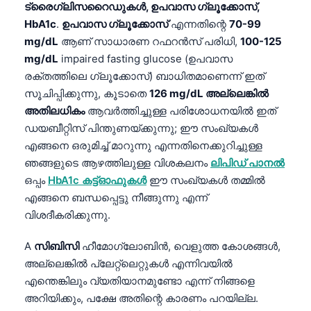
ട്രൈഗ്ലിസറൈഡുകൾ, ഉപവാസ ഗ്ലൂക്കോസ്,
HbA1c
.
ഉപവാസ ഗ്ലൂക്കോസ്
എന്നതിന്റെ
70-99
mg/dL
ആണ് സാധാരണ റഫറൻസ് പരിധി,
100-125
mg/dL
impaired fasting glucose (ഉപവാസ
രക്തത്തിലെ ഗ്ലൂക്കോസ്) ബാധിതമാണെന്ന് ഇത്
സൂചിപ്പിക്കുന്നു, കൂടാതെ
126 mg/dL അല്ലെങ്കിൽ
അതിലധികം
ആവർത്തിച്ചുള്ള പരിശോധനയിൽ ഇത്
ഡയബീറ്റിസ് പിന്തുണയ്ക്കുന്നു; ഈ സംഖ്യകൾ
എങ്ങനെ ഒരുമിച്ച് മാറുന്നു എന്നതിനെക്കുറിച്ചുള്ള
ഞങ്ങളുടെ ആഴത്തിലുള്ള വിശകലനം
ലിപിഡ് പാനൽ
ഒപ്പം
HbA1c കട്ട്‌ഓഫുകൾ
ഈ സംഖ്യകൾ തമ്മിൽ
എങ്ങനെ ബന്ധപ്പെട്ടു നീങ്ങുന്നു എന്ന്
വിശദീകരിക്കുന്നു.
A
സിബിസി
ഹീമോഗ്ലോബിൻ, വെളുത്ത കോശങ്ങൾ,
അല്ലെങ്കിൽ പ്ലേറ്റ്ലെറ്റുകൾ എന്നിവയിൽ
എന്തെങ്കിലും വ്യതിയാനമുണ്ടോ എന്ന് നിങ്ങളെ
അറിയിക്കും, പക്ഷേ അതിന്റെ കാരണം പറയില്ല.