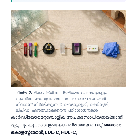
ചിത്രം 2:
മിക്ക പ്രീമിയം പ്രതിരോധ പാനലുകളും
ആവർത്തിക്കാവുന്ന ഒരു അടിസ്ഥാന ഘടനയിൽ
നിന്നാണ് നിർമ്മിക്കുന്നത്: ഹെമറ്റോളജി, കെമിസ്ട്രി,
ലിപിഡ്, എൻഡോക്രൈൻ പരിശോധനകൾ.
കാർഡിയോമെറ്റബോളിക് അപകടസാധ്യതയ്ക്കായി
ഏറ്റവും കുറഞ്ഞ ഉപയോഗപ്രദമായ സെറ്റ്
മൊത്തം
കൊളസ്ട്രോൾ, LDL-C, HDL-C,