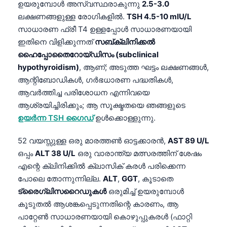
ഉയരുമ്പോൾ അസ്വസ്ഥരാകുന്നു
2.5-3.0
Frysk
ലക്ഷണങ്ങളുള്ള രോഗികളിൽ.
TSH 4.5-10 mIU/L
Esperanto
സാധാരണ ഫ്രീ T4 ഉള്ളപ്പോൾ സാധാരണയായി
ഇതിനെ വിളിക്കുന്നത്
സബ്‌ക്ലിനിക്കൽ
Беларуская мова
ഹൈപ്പോതൈറോയ്ഡിസം (subclinical
Татар теле
hypothyroidism)
, ആണ്; അടുത്ത ഘട്ടം ലക്ഷണങ്ങൾ,
Кыргызча
ആന്റിബോഡികൾ, ഗർഭധാരണ പദ്ധതികൾ,
ആവർത്തിച്ച പരിശോധന എന്നിവയെ
ئۇيغۇرچە
ആശ്രയിച്ചിരിക്കും; ആ സൂക്ഷ്മതയെ ഞങ്ങളുടെ
Cebuano
ഉയർന്ന TSH ഗൈഡ്
ഉൾക്കൊള്ളുന്നു.
Basa Jawa
52 വയസ്സുള്ള ഒരു മാരത്തൺ ഓട്ടക്കാരൻ,
AST 89 U/L
ພາສາລາວ
ഒപ്പം
ALT 38 U/L
ഒരു വാരാന്ത്യ മത്സരത്തിന് ശേഷം
Монгол
എന്റെ ക്ലിനിക്കിൽ ക്ലാസിക് കരൾ പരിക്കെന്ന
Afrikaans
പോലെ തോന്നുന്നില്ല.
ALT
,
GGT
, കൂടാതെ
ട്രൈഗ്ലിസറൈഡുകൾ
ഒരുമിച്ച് ഉയരുമ്പോൾ
العربية المغربية
കൂടുതൽ ആശങ്കപ്പെടുന്നതിന്റെ കാരണം, ആ
Occitan
പാറ്റേൺ സാധാരണയായി കൊഴുപ്പുകരൾ (ഫാറ്റി