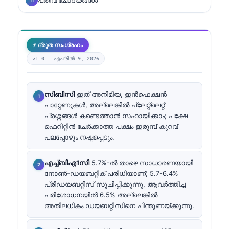
⚡ ദ്രുത സംഗ്രഹം
v1.0 —
ഏപ്രിൽ 9, 2026
സിബിസി
ഇത് അനീമിയ, ഇൻഫെക്ഷൻ
പാറ്റേണുകൾ, അല്ലെങ്കിൽ പ്ലേറ്റ്ലെറ്റ്
പ്രശ്നങ്ങൾ കണ്ടെത്താൻ സഹായിക്കാം; പക്ഷേ
ഫെറിറ്റിൻ ചേർക്കാത്ത പക്ഷം ഇരുമ്പ് കുറവ്
പലപ്പോഴും നഷ്ടപ്പെടും.
എച്ച്ബിഎ1സി
5.7%-ൽ താഴെ സാധാരണയായി
നോൺ-ഡയബറ്റിക് പരിധിയാണ്; 5.7-6.4%
പ്രീഡയബറ്റിസ് സൂചിപ്പിക്കുന്നു, ആവർത്തിച്ച
പരിശോധനയിൽ 6.5% അല്ലെങ്കിൽ
അതിലധികം ഡയബറ്റിസിനെ പിന്തുണയ്ക്കുന്നു.