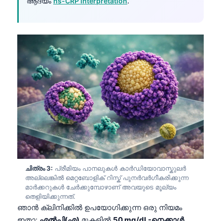
ആദ്യം
hs-CRP interpretation
.
ചിത്രം 3:
പ്രീമിയം പാനലുകൾ കാർഡിയോവാസ്കുലർ
അല്ലെങ്കിൽ മെറ്റബോളിക് റിസ്ക് പുനർവർഗീകരിക്കുന്ന
മാർക്കറുകൾ ചേർക്കുമ്പോഴാണ് അവയുടെ മൂല്യം
തെളിയിക്കുന്നത്.
ഞാൻ ക്ലിനിക്കിൽ ഉപയോഗിക്കുന്ന ഒരു നിയമം
ഇതാ:
എൽപി(എ)
മുകളിൽ
50 mg/dL-നെക്കാൾ