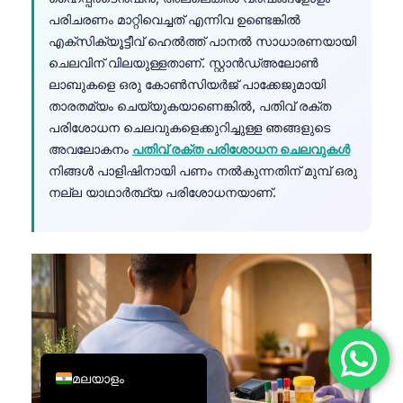
പരിചരണം മാറ്റിവെച്ചത് എന്നിവ ഉണ്ടെങ്കിൽ
简体中文
എക്സിക്യൂട്ടീവ് ഹെൽത്ത് പാനൽ സാധാരണയായി
Română
ചെലവിന് വിലയുള്ളതാണ്. സ്റ്റാൻഡ്അലോൺ
Türkçe
ലാബുകളെ ഒരു കോൺസിയർജ് പാക്കേജുമായി
താരതമ്യം ചെയ്യുകയാണെങ്കിൽ, പതിവ് രക്ത
Ελληνικά
പരിശോധന ചെലവുകളെക്കുറിച്ചുള്ള ഞങ്ങളുടെ
Português
അവലോകനം
പതിവ് രക്ത പരിശോധന ചെലവുകൾ
Español
നിങ്ങൾ പാളിഷിനായി പണം നൽകുന്നതിന് മുമ്പ് ഒരു
നല്ല യാഥാർത്ഥ്യ പരിശോധനയാണ്.
Italiano
עִבְרִית
Français
العربية
Deutsch
English
മലയാളം