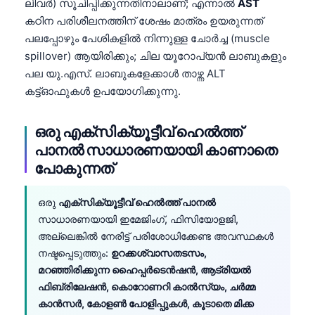
Gàidhlig
ലിവർ) സൂചിപ്പിക്കുന്നതിനാലാണ്; എന്നാൽ
AST
കഠിന പരിശീലനത്തിന് ശേഷം മാത്രം ഉയരുന്നത്
Euskara
പലപ്പോഴും പേശികളിൽ നിന്നുള്ള ചോർച്ച (muscle
Македонски јазик
spillover) ആയിരിക്കും; ചില യൂറോപ്യൻ ലാബുകളും
Latviešu valoda
പല യു.എസ്. ലാബുകളേക്കാൾ താഴ്ന്ന ALT
കട്ട്‌ഓഫുകൾ ഉപയോഗിക്കുന്നു.
Galego
অসমীয়া
ഒരു എക്സിക്യൂട്ടീവ് ഹെൽത്ത്
සිංහල
പാനൽ സാധാരണയായി കാണാതെ
سنڌي
പോകുന്നത്
پښتو
ഒരു
എക്സിക്യൂട്ടീവ് ഹെൽത്ത് പാനൽ
സാധാരണയായി ഇമേജിംഗ്, ഫിസിയോളജി,
Slovenčina
അല്ലെങ്കിൽ നേരിട്ട് പരിശോധിക്കേണ്ട അവസ്ഥകൾ
നഷ്ടപ്പെടുത്തും:
ഉറക്കശ്വാസതടസം,
Hrvatski
മറഞ്ഞിരിക്കുന്ന ഹൈപ്പർടെൻഷൻ, ആട്രിയൽ
Suomi
ഫിബ്രിലേഷൻ, കൊറോണറി കാൽസ്യം, ചർമ്മ
Қазақ тілі
കാൻസർ, കോളൺ പോളിപ്പുകൾ, കൂടാതെ മിക്ക