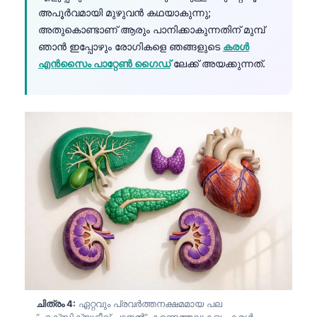
അപൂർവമായി മുഴുവൻ കഥയാകുന്നു;
അതുകൊണ്ടാണ് ആരും പാനിക്കാകുന്നതിന് മുമ്പ്
ഞാൻ ഇപ്പോഴും രോഗികളെ ഞങ്ങളുടെ
കരൾ
എൻസൈം പാറ്റേൺ ഗൈഡ്
ലേക്ക് അയക്കുന്നത്.
ചിത്രം 4:
ഏറ്റവും പ്രവർത്തനക്ഷമമായ പല
“എക്സിക്യൂട്ടീവ് പാനൽ” കണ്ടെത്തലുകളും കരൾ,