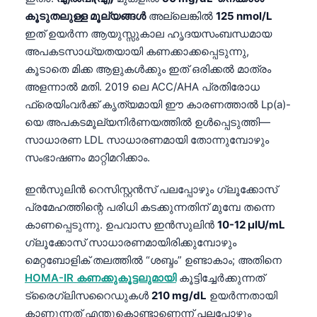
കൂടുതലുള്ള മൂല്യങ്ങൾ
അല്ലെങ്കിൽ
125 nmol/L
ഇത് ഉയർന്ന ആയുസ്സുകാല ഹൃദയസംബന്ധമായ
അപകടസാധ്യതയായി കണക്കാക്കപ്പെടുന്നു,
കൂടാതെ മിക്ക ആളുകൾക്കും ഇത് ഒരിക്കൽ മാത്രം
അളന്നാൽ മതി. 2019 ലെ ACC/AHA പ്രതിരോധ
ഫ്രെയിംവർക്ക് കൃത്യമായി ഈ കാരണത്താൽ Lp(a)-
യെ അപകടമൂല്യനിർണയത്തിൽ ഉൾപ്പെടുത്തി—
സാധാരണ LDL സാധാരണമായി തോന്നുമ്പോഴും
സംഭാഷണം മാറ്റിമറിക്കാം.
ഇൻസുലിൻ റെസിസ്റ്റൻസ് പലപ്പോഴും ഗ്ലൂക്കോസ്
പ്രമേഹത്തിന്റെ പരിധി കടക്കുന്നതിന് മുമ്പേ തന്നെ
കാണപ്പെടുന്നു. ഉപവാസ ഇൻസുലിൻ
10-12 μIU/mL
ഗ്ലൂക്കോസ് സാധാരണമായിരിക്കുമ്പോഴും
മെറ്റബോളിക് തലത്തിൽ “ശബ്ദം” ഉണ്ടാകാം; അതിനെ
HOMA-IR കണക്കുകൂട്ടലുമായി
കൂട്ടിച്ചേർക്കുന്നത്
ട്രൈഗ്ലിസറൈഡുകൾ
210 mg/dL
ഉയർന്നതായി
കാണുന്നത് എന്തുകൊണ്ടാണെന്ന് പലപ്പോഴും