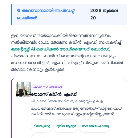
🔄 അവസാനമായി അപ്ഡേറ്റ്
2026 ജൂലൈ
ചെയ്തത്:
20
ഈ ഗൈഡ് തയ്യാറാക്കിയിരിക്കുന്നത് നേതൃത്വം
നൽകിയവർ:
ഡോ. തോമസ് ക്ലീൻ, എംഡി
സഹകരിച്ച്
കാന്റേസ്റ്റി AI മെഡിക്കൽ അഡ്വൈസറി ബോർഡ്
,
പ്രൊഫ. ഡോ. ഹാൻസ് വെബറിന്റെ സംഭാവനകളും
ഡോ. സാറാ മിച്ചൽ, എംഡി, പിഎച്ച്ഡിയുടെ മെഡിക്കൽ
അവലോകനവും ഉൾപ്പെടെ.
പ്രധാന രചയിതാവ്
തോമസ് ക്ലീൻ, എംഡി
ചീഫ് മെഡിക്കൽ ഓഫീസർ, കാന്റേസ്റ്റി എ.ഐ.
ഡോ. തോമസ് ക്ലൈൻ ഒരു ബോർഡ്-സർട്ടിഫൈഡ്
ക്ലിനിക്കൽ ഹെമറ്റോളജിസ്റ്റും ഇന്റേണിസ്റ്റുമാണ്;
ലബോറട്ടറി മെഡിസിനിൽ 15 വർഷത്തിലധികം
അനുഭവവും AI സഹായത്തോടെ ക്ലിനിക്കൽ
റിസർച്ച്ഗേറ്റ്
ഗൂഗിൾ സ്കോളർ
അക്കാദമിയ.എഡ്യൂ
വിശകലനത്തിൽ വിദഗ്ധതയും അദ്ദേഹത്തിനുണ്ട്.
Kantesti AI-യിലെ ചീഫ് മെഡിക്കൽ ഓഫീസറായി,