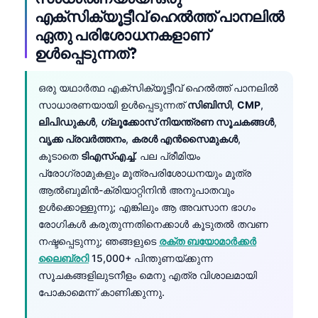
എക്സിക്യൂട്ടീവ് ഹെൽത്ത് പാനലിൽ
ഏതു പരിശോധനകളാണ്
ഉൾപ്പെടുന്നത്?
ഒരു യഥാർത്ഥ എക്സിക്യൂട്ടീവ് ഹെൽത്ത് പാനലിൽ
സാധാരണയായി ഉൾപ്പെടുന്നത്
സിബിസി
,
CMP
,
ലിപിഡുകൾ
,
ഗ്ലൂക്കോസ് നിയന്ത്രണ സൂചകങ്ങൾ
,
വൃക്ക പ്രവർത്തനം
,
കരൾ എൻസൈമുകൾ
,
കൂടാതെ
ടിഎസ്എച്ച്
. പല പ്രീമിയം
പ്രോഗ്രാമുകളും മൂത്രപരിശോധനയും മൂത്ര
ആൽബുമിൻ-ക്രിയാറ്റിനിൻ അനുപാതവും
ഉൾക്കൊള്ളുന്നു; എങ്കിലും ആ അവസാന ഭാഗം
രോഗികൾ കരുതുന്നതിനെക്കാൾ കൂടുതൽ തവണ
നഷ്ടപ്പെടുന്നു; ഞങ്ങളുടെ
രക്ത ബയോമാർക്കർ
ലൈബ്രറി
15,000+ പിന്തുണയ്ക്കുന്ന
സൂചകങ്ങളിലുടനീളം മെനു എത്ര വിശാലമായി
പോകാമെന്ന് കാണിക്കുന്നു.