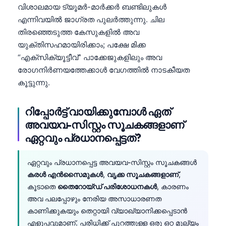
വിശാലമായ ട്യൂമർ-മാർക്കർ ബണ്ടിലുകൾ
എന്നിവയിൽ ജാഗ്രത പുലർത്തുന്നു. ചില
തിരഞ്ഞെടുത്ത കേസുകളിൽ അവ
യുക്തിസഹമായിരിക്കാം; പക്ഷേ മിക്ക
“എക്സിക്യൂട്ടീവ്” പാക്കേജുകളിലും അവ
രോഗനിർണയത്തേക്കാൾ വേഗത്തിൽ നാടകീയത
കൂട്ടുന്നു.
റിപ്പോർട്ട് വായിക്കുമ്പോൾ ഏത്
അവയവ-സിസ്റ്റം സൂചകങ്ങളാണ്
ഏറ്റവും പ്രധാനപ്പെട്ടത്?
ഏറ്റവും പ്രധാനപ്പെട്ട അവയവ-സിസ്റ്റം സൂചകങ്ങൾ
കരൾ എൻസൈമുകൾ
,
വൃക്ക സൂചകങ്ങളാണ്
,
കൂടാതെ
തൈറോയ്ഡ് പരിശോധനകൾ
, കാരണം
അവ പലപ്പോഴും നേരിയ അസാധാരണത
കാണിക്കുകയും തെറ്റായി വ്യാഖ്യാനിക്കപ്പെടാൻ
എളുപ്പവുമാണ്. പരിധിക്ക് പുറത്തുള്ള ഒരു ഒറ്റ മൂല്യം