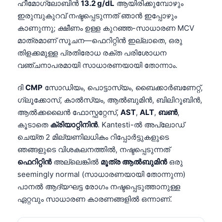
ഹീമോഗ്ലോബിൻ
13.2 g/dL
ആയിരിക്കുമ്പോഴും
ഇരുമ്പുകുറവ് നഷ്ടപ്പെടുന്നത് ഞാൻ ഇപ്പോഴും
കാണുന്നു; ക്ഷീണം ഉള്ള കുറഞ്ഞ-സാധാരണ MCV
മാത്രമാണ് സൂചന—ഫെറിറ്റിൻ ഇല്ലാതെ, ഒരു
തിളക്കമുള്ള പ്രതിരോധ രക്ത പരിശോധന
വഞ്ചനാപരമായി സാധാരണയായി തോന്നാം.
ദി
CMP
സോഡിയം, പൊട്ടാസ്യം, ബൈക്കാർബണേറ്റ്,
ഗ്ലൂക്കോസ്, കാൽസ്യം, ആൽബുമിൻ, ബിലിറൂബിൻ,
ആൽക്കലൈൻ ഫോസ്ഫറ്റേസ്,
AST
,
ALT
,
ബൺ
,
കൂടാതെ
ക്രിയാറ്റിനിൻ
. Kantesti-ൽ അപ്‌ലോഡ്
ചെയ്ത 2 മില്യണിലധികം റിപ്പോർട്ടുകളുടെ
ഞങ്ങളുടെ വിശകലനത്തിൽ, നഷ്ടപ്പെടുന്നത്
ഫെറിറ്റിൻ
അല്ലെങ്കിൽ
മൂത്ര ആൽബുമിൻ
ഒരു
seemingly normal (സാധാരണയായി തോന്നുന്ന)
പാനൽ ആദ്യഘട്ട രോഗം നഷ്ടപ്പെടുത്താനുള്ള
ഏറ്റവും സാധാരണ കാരണങ്ങളിൽ ഒന്നാണ്.