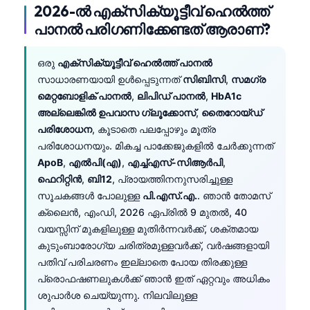
2026-ൽ എക്സിക്യൂട്ടീവ് ഹെൽത്ത്
പാനൽ പരിഗണിക്കേണ്ടത് ആരാണ്?
ഒരു
എക്സിക്യൂട്ടീവ് ഹെൽത്ത് പാനൽ
സാധാരണയായി ഉൾപ്പെടുന്നത്
സിബിസി
,
സമഗ്ര
മെറ്റബോളിക് പാനൽ
,
ലിപിഡ് പാനൽ
,
HbA1c
അല്ലെങ്കിൽ ഉപവാസ ഗ്ലൂക്കോസ്
,
തൈറോയ്ഡ്
പരിശോധന
, കൂടാതെ പലപ്പോഴും മൂത്ര
പരിശോധനയും. മികച്ച പാക്കേജുകളിൽ ചേർക്കുന്നത്
ApoB
,
എൽപി(എ)
,
എച്ച്എസ്-സിആർപി
,
ഫെറിറ്റിൻ
,
ബി12
, പ്രായത്തിനനുസരിച്ചുള്ള
സൂചകങ്ങൾ പോലുള്ള
പി.എസ്.എ.
. ഞാൻ തോമസ്
ക്ലൈൻ, എംഡി, 2026 ഏപ്രിൽ 9 മുതൽ, 40
വയസ്സിന് മുകളിലുള്ള മുതിർന്നവർക്ക്, ശക്തമായ
കുടുംബാരോഗ്യ ചരിത്രമുള്ളവർക്ക്, വർഷങ്ങളായി
പതിവ് പരിചരണം ഇല്ലാതെ പോയ തിരക്കുള്ള
പ്രൊഫഷണലുകൾക്ക് ഞാൻ ഇത് ഏറ്റവും അധികം
ശുപാർശ ചെയ്യുന്നു. നിലവിലുള്ള