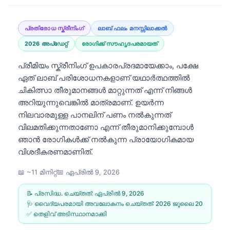
പ്രതിരോധ സ്ക്രീനിംഗ്
ലാബ് ഫലം മനസ്സിലാക്കൽ
2026 അപ്‌ഡേറ്റ്
രോഗിക്ക് സൗഹൃദപരമായത്
പ്രീമിയം സ്ക്രീനിംഗ് ഉപകാരപ്രദമായേക്കാം, പക്ഷേ
ഏത് ലാബ് പരിശോധനകളാണ് യഥാർത്ഥത്തിൽ
ചികിത്സാ തീരുമാനങ്ങൾ മാറ്റുന്നത് എന്ന് നിങ്ങൾ
അറിയുന്നുവെങ്കിൽ മാത്രമാണ്. ഉയർന്ന
നിലവാരമുള്ള പാനലിന് പണം നൽകുന്നത്
വിലമതിക്കുന്നതാണോ എന്ന് തീരുമാനിക്കുമ്പോൾ
ഞാൻ രോഗികൾക്ക് നൽകുന്ന പ്രായോഗികമായ
വിശദീകരണമാണിത്.
📖 ~11 മിനിറ്റ്
📅
ഏപ്രിൽ 9, 2026
📝 പ്രസിദ്ധ. ചെയ്തത്:
ഏപ്രിൽ 9, 2026
🩺 വൈദ്യപരമായി അവലോകനം ചെയ്തത്:
2026 ജൂലൈ 20
✅ തെളിവ് അടിസ്ഥാനമാക്കി