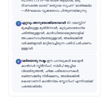
mL/min/1.73 m²-ൽ താഴെ ആയാൽ, ഒരു
ദിവസത്തെ ലാബ് “തെറ്റായ സൂചന” മാത്രമല്ല
—ദീർഘകാല വൃക്കരോഗം പിന്തുണയ്ക്കുന്നു.
ഏറ്റവും അനുയോജ്യരായവർ
40 വയസ്സിന്
മുകളിലുള്ള മുതിർന്നവർ, കുടുംബാരോഗ്യ
ചരിത്രമുള്ളവർ, കാർഡിയോമെറ്റബോളിക്
അപകടസാധ്യതയുള്ളവർ, അല്ലെങ്കിൽ
വർഷങ്ങളായി മാറ്റിവെച്ചിരുന്ന പതിവ് പരിചരണം
ഉള്ളവർ.
വലിയൊരു നഷ്ടം
ഈ പാനലുകൾ കോളൻ
കാൻസർ സ്ക്രീനിംഗ്, സ്ലീപ് ആപ്നിയ
വിലയിരുത്തൽ, ചർമ്മ പരിശോധനകൾ,
രക്തസമ്മർദ്ദ നിരീക്ഷണം, അല്ലെങ്കിൽ
കൊറോണറി കാൽസ്യം സ്കോറിംഗ് എന്നിവയ്ക്ക്
പകരമാകില്ല.