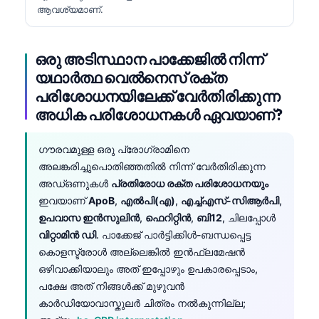
ആവശ്യമാണ്.
ഒരു അടിസ്ഥാന പാക്കേജിൽ നിന്ന്
യഥാർത്ഥ വെൽനെസ് രക്ത
പരിശോധനയിലേക്ക് വേർതിരിക്കുന്ന
അധിക പരിശോധനകൾ ഏവയാണ്?
ഗൗരവമുള്ള ഒരു പ്രോഗ്രാമിനെ
അലങ്കരിച്ചുപൊതിഞ്ഞതിൽ നിന്ന് വേർതിരിക്കുന്ന
അഡ്ഒണുകൾ
പ്രതിരോധ രക്ത പരിശോധനയും
ഇവയാണ്
ApoB
,
എൽപി(എ)
,
എച്ച്എസ്-സിആർപി
,
ഉപവാസ ഇൻസുലിൻ
,
ഫെറിറ്റിൻ
,
ബി12
, ചിലപ്പോൾ
വിറ്റാമിൻ ഡി
. പാക്കേജ് പാർട്ടിക്കിൾ-ബന്ധപ്പെട്ട
കൊളസ്ട്രോൾ അല്ലെങ്കിൽ ഇൻഫ്ലമേഷൻ
ഒഴിവാക്കിയാലും അത് ഇപ്പോഴും ഉപകാരപ്പെടാം,
പക്ഷേ അത് നിങ്ങൾക്ക് മുഴുവൻ
കാർഡിയോവാസ്കുലർ ചിത്രം നൽകുന്നില്ല;