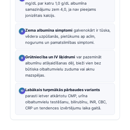
mg/dL par katru 1,0 g/dL albumīna
samazinājumu zem 4,0, ja nav pieejams
jonizētais kalcijs.
Zema albumīna simptomi
galvenokārt ir tūska,
vēdera uzpūšanās, pietūkums ap acīm,
nogurums un pamatslimības simptomi.
Grūtniecība un IV šķidrumi
var pazemināt
albumīnu atšķaidīšanas dēļ, bieži vien bez
būtiska olbaltumvielu zuduma vai aknu
mazspējas.
Labākais turpmākās pārbaudes variants
parasti ietver atkārtotu CMP, urīna
olbaltumvielu testēšanu, bilirubīnu, INR, CBC,
CRP un tendences izvērtējumu laika gaitā.