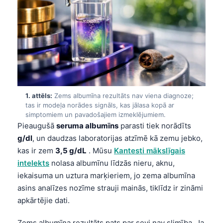
1. attēls:
Zems albumīna rezultāts nav viena diagnoze;
tas ir modeļa norādes signāls, kas jālasa kopā ar
simptomiem un pavadošajiem izmeklējumiem.
Pieaugušā
seruma albumīns
parasti tiek norādīts
g/dl
, un daudzas laboratorijas atzīmē kā zemu jebko,
kas ir zem
3,5 g/dL
. Mūsu
Kantesti mākslīgais
intelekts
nolasa albumīnu līdzās nieru, aknu,
iekaisuma un uztura marķieriem, jo zema albumīna
asins analīzes nozīme strauji mainās, tiklīdz ir zināmi
apkārtējie dati.
Zems albumīna rezultāts pats par sevi nav slimība. Ja