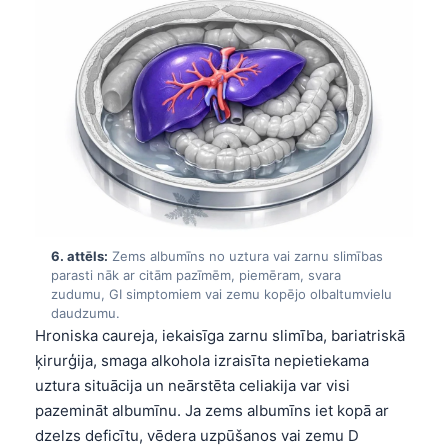
O‘zbekcha
Українська
አማርኛ
Kiswahili
ភាសាខ្មែរ
ဗမာစာ
ไทย
Tagalog
6. attēls:
Zems albumīns no uztura vai zarnu slimības
parasti nāk ar citām pazīmēm, piemēram, svara
Tiếng Việt
zudumu, GI simptomiem vai zemu kopējo olbaltumvielu
Bahasa Melayu
daudzumu.
Hroniska caureja, iekaisīga zarnu slimība, bariatriskā
മലയാളം
ķirurģija, smaga alkohola izraisīta nepietiekama
ಕನ್ನಡ
uztura situācija un neārstēta celiakija var visi
pazemināt albumīnu. Ja zems albumīns iet kopā ar
ગુજરાતી
dzelzs deficītu, vēdera uzpūšanos vai zemu D
தமிழ்