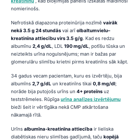
kreatinīnu
, kad bioķīmijas panelis izskatās maldinoši
nomierinošs.
Nefrotiskā diapazona proteinūrija nozīmē
vairāk
nekā 3.5 g 24 stundās
vai arī
olbaltumvielu–
kreatinīna attiecību virs 3.5 g/g
. Kad es redzu
albumīnu
2,4 g/dL
, LDL
190 mg/dL
, potīšu tūska un
neizteikts urīna nogulsnējums; man ir bažas par
glomerulāru slimību krietni pirms kreatinīns sāk kāpt.
34 gadus vecam pacientam, kuru es izvērtēju, bija
albumīns
2,7 g/dL
un kreatinīns tikai
0,8 mg/dl
;
norāde bija putojošs urīns un
4+ proteīns
uz
teststrēmeles. Rūpīga
urīna analīzes izvērtējumu
bieži šeit ir vērtīgāka nekā CMP atkārtošana
nākamajā rītā.
Urīns
albumīna-kreatinīna attiecība
ir lieliska
diabētiskas nieru slimības gadījumā, taču
kopējā