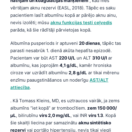
nātrijam un koagulācijas marķieriem
, kad mēs
vērtējam aknu rezervi (EASL, 2018). Tāpēc es saku
pacientiem lasīt albumīnu kopā ar pārējo aknu ainu,
nevis izolēti; mūsu
aknu funkcijas testi ceļvedis
parāda, kā šie rādītāji pārvietojas kopā.
Albumīna pusperiods ir aptuveni
20 dienas
, tāpēc tas
parasti nesabrūk 1. dienā akūta hepatīta epizodē.
Pacientam var būt AST
220 U/L
un ALT
310 U/l
ar
albumīnu, kas joprojām
4,1 g/dL
, kamēr hroniska
ciroze var uzrādīt albumīnu
2,8 g/dL
ar tikai mērenu
enzīmu paaugstināšanos un noderīgu
AST/ALT
attiecība
.
. Kā Tomass Kleins, MD, es uztraucos vairāk, ja zems
albumīns “iet kopā” ar trombocītiem.
zem 150 000/
µL
, bilirubīnu
virs 2,0 mg/dL
, vai INR
virs 1.3
. Kopā
šie skaitļi liecina par samazinātu
aknu sintētisko
rezervi
vai portālo hipertensiju, nevis tikai viegli