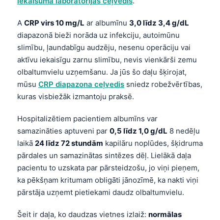
iekaisuma laboratorijas ceļvedis
.
Frysk
A
CRP virs 10 mg/L
ar albumīnu
3,0 līdz 3,4 g/dL
Esperanto
diapazonā bieži norāda uz infekciju, autoimūnu
Беларуская мова
slimību, ļaundabīgu audzēju, nesenu operāciju vai
Татар теле
aktīvu iekaisīgu zarnu slimību, nevis vienkārši zemu
olbaltumvielu uzņemšanu. Ja jūs šo daļu šķirojat,
Кыргызча
mūsu
CRP diapazona ceļvedis
sniedz robežvērtības,
ئۇيغۇرچە
kuras visbiežāk izmantoju praksē.
Cebuano
Hospitalizētiem pacientiem albumīns var
Basa Jawa
samazināties aptuveni par
0,5 līdz 1,0 g/dL
8 nedēļu
ພາສາລາວ
laikā
24 līdz 72 stundām
kapilāru noplūdes, šķidruma
pārdales un samazinātas sintēzes dēļ. Lielākā daļa
Монгол
pacientu to uzskata par pārsteidzošu, jo viņi pieņem,
Afrikaans
ka pēkšņam kritumam obligāti jānozīmē, ka nakti viņi
العربية المغربية
pārstāja uzņemt pietiekami daudz olbaltumvielu.
Occitan
Šeit ir daļa, ko daudzas vietnes izlaiž:
normālas