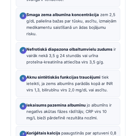
Smaga zema albumīna koncentrācija
zem 2,5
g/dL palielina bažas par tūsku, ascītu, izmaiņām
medikamentu saistīšanā un ādas bojājumu
risku.
Nefrotiskā diapazona olbaltumvielu zudums
ir
vairāk nekā 3,5 g 24 stundās vai urīna
proteīna-kreatinīna attiecība virs 3,5 g/g.
Aknu sintētiskās funkcijas traucējumi
tiek
ieteikti, ja zems albumīns parādās kopā ar INR
virs 1,3, bilirubīnu virs 2,0 mg/dL vai ascītu.
Iekaisums pazemina albumīnu
jo albumīns ir
negatīvs akūtas fāzes rādītājs; CRP virs 10
mg/L bieži pārdefinē rezultāta nozīmi.
Koriģētais kalcijs
paaugstinās par aptuveni 0,8