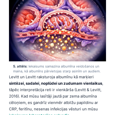
5. attēls:
Iekaisums samazina albumīna veidošanos un
maina, kā albumīns pārvietojas starp asinīm un audiem.
Levitt un Levitt raksturoja albumīnu kā marķieri
sintēzei, sadalei, noplūdei un zudumam vienlaikus
,
tāpēc interpretācija reti ir vienkārša (Levitt & Levitt,
2016). Kad mūsu lasītāji jautā par zema albumīna
cēloņiem, es gandrīz vienmēr atbilžu papildinu ar
Norsk bokmål
CRP, feritīnu, nesenas infekcijas vēsturi un mūsu
Ślōnskŏ gŏdka