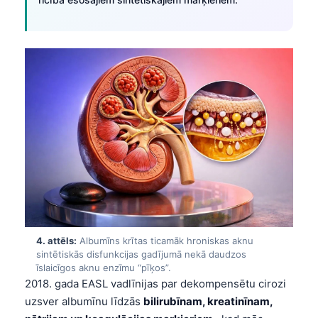
4. attēls:
Albumīns krītas ticamāk hroniskas aknu
sintētiskās disfunkcijas gadījumā nekā daudzos
īslaicīgos aknu enzīmu “pīķos”.
2018. gada EASL vadlīnijas par dekompensētu cirozi
uzsver albumīnu līdzās
bilirubīnam, kreatinīnam,