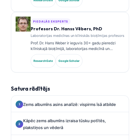
ResearchGate
Google Scholar
publicējusi pētījumus par biomarķieru paneļiem un
laboratorijas analīzi klīniskajā praksē.
PIEDALĀS EKSPERTS
Profesors Dr. Hanss Vēbers, PhD
Laboratorijas medicīnas un klīniskās bioķīmijas profesors
Prof. Dr. Hans Weber ir ieguvis 30+ gadu pieredzi
klīniskajā bioķīmijā, laboratorijas medicīnā un
biomarķieru pētniecībā. Bijušais Vācijas Klīniskās
ķīmijas biedrības prezidents, viņš specializējas
ResearchGate
Google Scholar
diagnostikas paneļu analīzē, biomarķieru
standartizācijā un ar AI atbalstītā laboratorijas
medicīnā.
Satura rādītājs
Zems albumīns asins analīzē: vispirms īsā atbilde
Kāpēc zems albumīns izraisa tūsku potītēs,
plakstiņos un vēderā