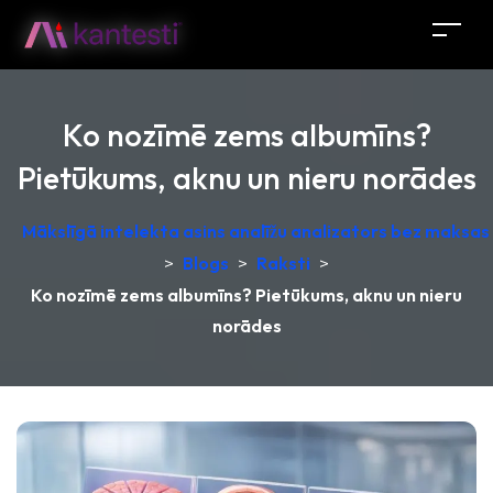
Ko nozīmē zems albumīns?
Pietūkums, aknu un nieru norādes
Mākslīgā intelekta asins analīžu analizators bez maksas –
>
Blogs
>
Raksti
>
Ko nozīmē zems albumīns? Pietūkums, aknu un nieru
norādes