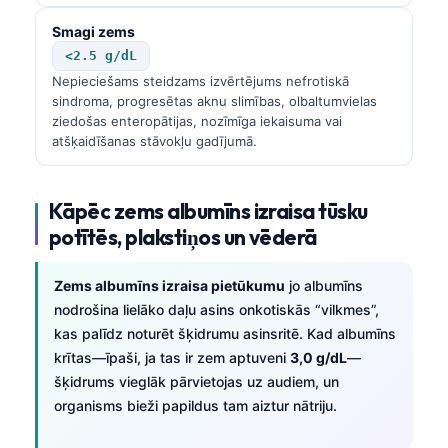
Smagi zems
<2.5 g/dL
Nepieciešams steidzams izvērtējums nefrotiskā
sindroma, progresētas aknu slimības, olbaltumvielas
ziedošas enteropātijas, nozīmīga iekaisuma vai
atšķaidīšanas stāvokļu gadījumā.
Kāpēc zems albumīns izraisa tūsku
potītēs, plakstiņos un vēderā
Zems albumīns izraisa pietūkumu
jo albumīns
nodrošina lielāko daļu asins onkotiskās “vilkmes”,
kas palīdz noturēt šķidrumu asinsritē. Kad albumīns
krītas—īpaši, ja tas ir zem aptuveni
3,0 g/dL
—
šķidrums vieglāk pārvietojas uz audiem, un
organisms bieži papildus tam aiztur nātriju.