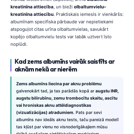
kreatinīna attiecība
, un bieži
olbaltumvielu–
kreatinīna attiecību
. Praktiskais iemesls ir vienkāršs:
albumīnam specifiska pārbaude var nepietiekami
atspoguļot citas urīna olbaltumvielas, savukārt
kopējo olbaltumvielu tests var labāk uztvert īsto
noplūdi.
Kad zems albumīns vairāk saistīts ar
aknām nekā ar nierēm
Zems albumīns liecina par aknu problēmu
galvenokārt tad, ja tas parādās kopā ar
augstu INR,
augstu bilirubīnu, zemu trombocītu skaitu, ascītu
vai hroniskas aknu attēldiagnostikas
(vizualizācijas) atradumiem
. Pats par sevi
albumīns nav ideāls aknu tests, taču pareizā modelī
tas kļūst par vienu no visnoderīgākajiem mūsu
rīcībā esošajiem sintētiskajiem marķieriem.