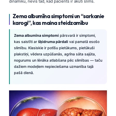
dinamiku, nevis tad, kad pacients ir akūti slims.
日本語
Eesti
Zema albumīna simptomi un “sarkanie
Azərbaycan dili
karogi”, kas maina steidzamību
Bosanski
Zema albumīna simptomi
pārsvarā ir simptomi,
Svenska
kas saistīti ar
šķidruma pārdali
vai pamatā esošo
Српски језик
slimību. Klasiskie ir potīšu pietūkums, pietūkuši
Íslenska
plakstiņi, vēdera uzpūšanās, agrīna sāta sajūta,
nogurums un lēnāka atlabšana pēc slimības — taču
Հայերեն
dažiem modeļiem nepieciešama uzmanība tajā
Bahasa Indonesia
pašā dienā.
हिन्दी
Nederlands
Dansk
Български
فارسی