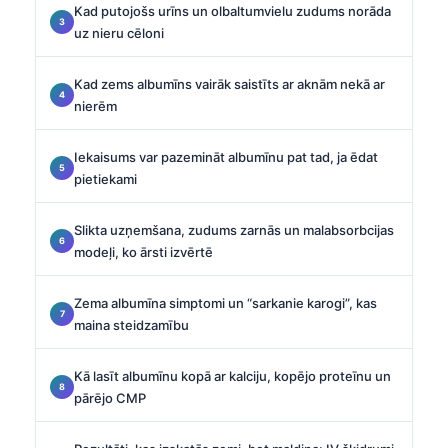
Kad putojošs urīns un olbaltumvielu zudums norāda
uz nieru cēloni
Kad zems albumīns vairāk saistīts ar aknām nekā ar
nierēm
Iekaisums var pazemināt albumīnu pat tad, ja ēdat
pietiekami
Slikta uzņemšana, zudums zarnās un malabsorbcijas
modeļi, ko ārsti izvērtē
Zema albumīna simptomi un “sarkanie karogi”, kas
maina steidzamību
Kā lasīt albumīnu kopā ar kalciju, kopējo proteīnu un
pārējo CMP