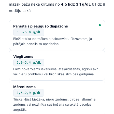
mazāk bažu nekā kritums no
4,5 līdz 3,1 g/dL
6 līdz 8
nedēļu laikā.
Parastais pieaugušo diapazons
3.5-5.0 g/dL
Bieži atbilst normālam olbaltumvielu līdzsvaram, ja
pārējais panelis to apstiprina.
Viegli zems
3,0–3,4 g/dL
Bieži novērojams iekaisuma, atšķaidīšanas, agrīnu aknu
vai nieru problēmu vai hroniskas slimības gadījumā.
Mēreni zems
2,5–2,9 g/dL
Tūska kļūst biežāka; nieru zudums, ciroze, albumīna
zudums vai nozīmīga saslimšana sarakstā paceļas
augstāk.