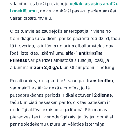
vitamīnu, es bieži pievienoju
celiakijas asins analīžu
తెలుగు
izmeklējumu
, nevis vienkārši pasaku pacientam ēst
vairāk olbaltumvielu.
मराठी
اردو
Olbaltumvielas zaudējoša enteropātija ir viens no
বাংলা
tiem diagnožu veidiem, par ko pacienti reti dzird, taču
tā ir svarīga, ja ir tūska un urīna olbaltumvielas nav
Shqip
īpaši izteiktas. Izkārnījumu
alfa-1 antitripsīna
Magyar
klīrenss
var palīdzēt atbilstošā situācijā, īpaši, ja
Slovenščina
albumīns ir
zem 3,0 g/dL
un GI simptomi ir noturīgi.
한국어
Prealbumīns, ko tagad bieži sauc par
transtiretīnu
,
Polski
var mainīties ātrāk nekā albumīns, jo tā
Lietuvių kalba
pussabrukšanas periods ir tikai aptuveni
2 dienas
,
taču klīnicisti nesaskan par to, cik tas patiešām ir
Русский
noderīgi aktīva iekaisuma gadījumā. Pēc manas
ქართული
pieredzes tas ir visnoderīgākais, ja jūs jau domājat
Čeština
par nepietiekamu uzturu un vēlaties īstermiņa