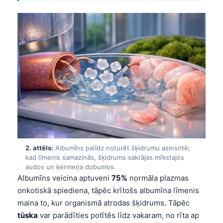
2. attēls:
Albumīns palīdz noturēt šķidrumu asinsritē;
kad līmenis samazinās, šķidrums sakrājas mīkstajos
audos un ķermeņa dobumos.
Albumīns veicina aptuveni
75%
normāla plazmas
onkotiskā spiediena, tāpēc krītošs albumīna līmenis
maina to, kur organismā atrodas šķidrums. Tāpēc
tūska
var parādīties potītēs līdz vakaram, no rīta ap