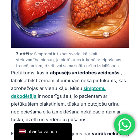
简体中文
Română
Türkçe
Ελληνικά
Português
7. attēls:
Simptomi ir tikpat svarīgi kā skaitļi;
Español
steidzamība pieaug, ja pietūkums ir kopā ar elpošanas
traucējumiem, dzelti vai samazinātu urīna izdalīšanos.
Italiano
Pietūkums, kas ir
abpusējs un iedobes veidojošs
,
עִבְרִית
labāk atbilst zemam albumīnam nekā pietūkums, kas
aprobežojas ar vienu kāju. Mūsu
simptomu
Français
dekodētāja
ir noderīgs šeit, jo pacientam ar
العربية
pietūkušiem plakstiņiem, tūsku un putojošu urīnu
Deutsch
nepieciešama cita izmeklēšana nekā pacientam ar
tūsku, dzelti un vēdera uzpūšanos.
English
Latviešu valoda
Elpas trūkums, svara pieaugums par
vairāk nekā 2 kg