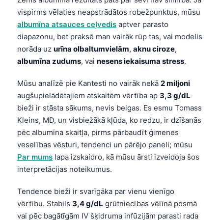
vispirms vēlaties neapstrādātos robežpunktus, mūsu
albumīna atsauces ceļvedis
aptver parasto
diapazonu, bet praksē man vairāk rūp tas, vai modelis
norāda uz
urīna olbaltumvielām
,
aknu ciroze
,
albumīna zudums
, vai
nesens iekaisuma stress
.
Mūsu analīzē pie Kantesti no vairāk nekā
2 miljoni
augšupielādētajiem atskaitēm vērtība ap
3,3 g/dL
bieži ir stāsta sākums, nevis beigas. Es esmu Tomass
Kleins, MD, un visbiežākā kļūda, ko redzu, ir dzīšanās
pēc albumīna skaitļa, pirms pārbaudīt ģimenes
veselības vēsturi, tendenci un pārējo paneli; mūsu
Par mums
lapa izskaidro, kā mūsu ārsti izveidoja šos
interpretācijas noteikumus.
Tendence bieži ir svarīgāka par vienu vienīgo
vērtību. Stabils
3,4 g/dL
grūtniecības vēlīnā posmā
vai pēc bagātīgām IV šķidruma infūzijām parasti rada