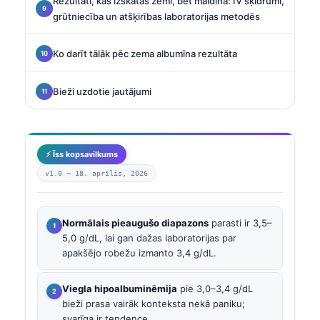
Rezultāti, kas izskatās zemi, bet maldina: IV šķidrumi,
grūtniecība un atšķirības laboratorijas metodēs
Ko darīt tālāk pēc zema albumīna rezultāta
Bieži uzdotie jautājumi
⚡ Īss kopsavilkums
v1.0 —
18. aprīlis, 2026
Normālais pieaugušo diapazons
parasti ir 3,5–
5,0 g/dL, lai gan dažas laboratorijas par
apakšējo robežu izmanto 3,4 g/dL.
Viegla hipoalbuminēmija
pie 3,0–3,4 g/dL
bieži prasa vairāk konteksta nekā paniku;
svarīga ir tendence.