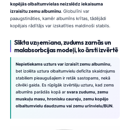
Gàidhlig
kopējās olbaltumvielas neizslēdz iekaisuma
Euskara
izraisītu zemu albumīnu
. Globulīni var
paaugstināties, kamēr albumīns krītas, tādējādi
Македонски јазик
kopējais rādītājs var izskatīties maldinoši stabils.
Galego
অসমীয়া
Slikta uzņemšana, zudums zarnās un
සිංහල
malabsorbcijas modeļi, ko ārsti izvērtē
سنڌي
Nepietiekams uzturs var izraisīt zemu albumīnu
,
پښتو
bet izolēta uztura olbaltumvielu deficīta skaidrojums
stabiliem pieaugušajiem ir retāk sastopams, nekā
cilvēki gaida. Es rūpīgāk izvērtēju uzturu, kad zems
Slovenčina
albumīns parādās kopā ar
svara zudumu, zemu
Hrvatski
muskuļu masu, hronisku caureju, zemu kopējo
Suomi
olbaltumvielu daudzumu vai zemu urīnvielu/BUN
.
Қазақ тілі
Català