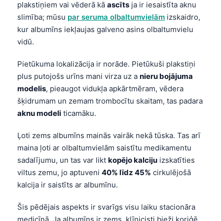
plakstiņiem vai vēderā kā
ascīts
ja ir iesaistīta aknu
slimība; mūsu
par seruma olbaltumvielām
izskaidro,
kur albumīns iekļaujas galveno asins olbaltumvielu
vidū.
Pietūkuma lokalizācija ir norāde. Pietūkuši plakstiņi
plus putojošs urīns mani virza uz a
nieru bojājuma
modelis
, pieaugot vidukļa apkārtmēram, vēdera
šķidrumam un zemam trombocītu skaitam, tas padara
aknu modeli
ticamāku.
Ļoti zems albumīns mainās vairāk nekā tūska. Tas arī
maina ļoti ar olbaltumvielām saistītu medikamentu
sadalījumu, un tas var likt
kopējo kalciju
izskatīties
viltus zemu, jo aptuveni
40% līdz 45%
cirkulējošā
kalcija ir saistīts ar albumīnu.
Šis pēdējais aspekts ir svarīgs visu laiku stacionāra
medicīnā. Ja albumīns ir zems, klīnicisti bieži koriģē