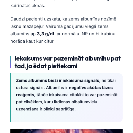
kairinātas aknas.
Daudzi pacienti uzskata, ka zems albumīns nozīmē
'aknu mazspēju'. Vairumā gadījumu viegli zems
albumīns ap
3,3 g/dL
ar normālu INR un bilirubīnu
norāda kaut kur citur.
Iekaisums var pazemināt albumīnu pat
tad, ja ēdat pietiekami
Zems albumīns bieži ir iekaisuma signāls
, ne tikai
uztura signāls. Albumīns ir
negatīvs akūtas fāzes
reaģents
, tāpēc iekaisuma citokīni to var pazemināt
pat cilvēkiem, kuru ikdienas olbaltumvielu
uzņemšana ir pilnīgi saprātīga.