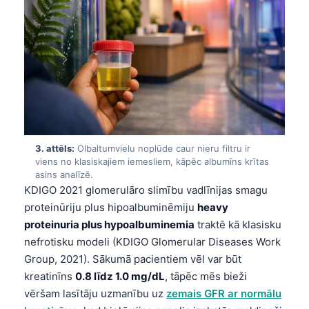
3. attēls:
Olbaltumvielu noplūde caur nieru filtru ir
viens no klasiskajiem iemesliem, kāpēc albumīns krītas
asins analīzē.
KDIGO 2021 glomerulāro slimību vadlīnijas smagu
proteinūriju plus hipoalbuminēmiju
heavy
proteinuria plus hypoalbuminemia
traktē kā klasisku
nefrotisku modeli (KDIGO Glomerular Diseases Work
Group, 2021). Sākumā pacientiem vēl var būt
kreatinīns
0.8 līdz 1.0 mg/dL
, tāpēc mēs bieži
vēršam lasītāju uzmanību uz
zemais GFR ar normālu