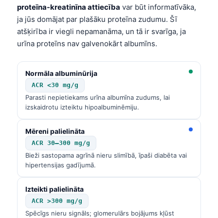
proteīna-kreatinīna attiecība
var būt informatīvāka,
ja jūs domājat par plašāku proteīna zudumu. Šī
atšķirība ir viegli nepamanāma, un tā ir svarīga, ja
urīna proteīns nav galvenokārt albumīns.
Normāla albuminūrija
ACR <30 mg/g
Parasti nepietiekams urīna albumīna zudums, lai
izskaidrotu izteiktu hipoalbuminēmiju.
Mēreni palielināta
ACR 30–300 mg/g
Bieži sastopama agrīnā nieru slimībā, īpaši diabēta vai
hipertensijas gadījumā.
Izteikti palielināta
ACR >300 mg/g
Spēcīgs nieru signāls; glomerulārs bojājums kļūst