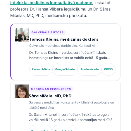
intelekta medicīnas konsultatīvā padome
, ieskaitot
profesora Dr. Hansa Vēbera ieguldījumu un Dr. Sāras
Mičelas, MD, PhD, medicīnisko pārskatu.
GALVENAIS AUTORS
Tomass Kleins, medicīnas doktors
Galvenais medicīnas darbinieks, Kantesti AI
Dr. Tomass Kleins ir valdes sertificēts klīniskais
hematologs un internists ar vairāk nekā 15 gadu
pieredzi laboratorijas medicīnā un ar AI atbalstītā
klīniskā analīzē. Kā Kantesti AI galvenais medicīnas
ResearchGate
Google Scholar
Academia.edu
ORCID
darbinieks viņš nodrošina klīnisku uzraudzību par
patentētā neironu tīkla medicīnisko precizitāti. Dr.
Kleins ir plaši publicējies par biomarķieru
interpretāciju un laboratorijas diagnostiku
MEDICĪNAS RECENZENTS
laboratorijas medicīnas jomā.
Sāra Mičela, MD, PhD
Galvenais medicīnas konsultants - klīniskā patoloģija un
iekšējā medicīna
Dr. Sarah Mitchell ir sertificēta klīniskā patologe ar
vairāk nekā 18 gadu pieredzi laboratorijas medicīnā
un diagnostikas analīzē. Viņai ir specializētas
sertifikācijas klīniskajā ķīmijā, un viņa plaši