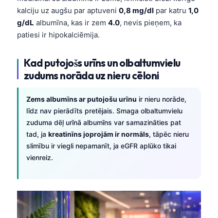
kalciju uz augšu par aptuveni
0,8 mg/dl
par katru
1,0
g/dL
albumīna, kas ir zem
4.0
, nevis pieņem, ka
patiesi ir hipokalciēmija.
Kad putojošs urīns un olbaltumvielu
zudums norāda uz nieru cēloni
Zems albumīns ar putojošu urīnu
ir nieru norāde,
līdz nav pierādīts pretējais. Smaga olbaltumvielu
zuduma dēļ urīnā albumīns var samazināties pat
tad, ja
kreatinīns joprojām ir normāls
, tāpēc nieru
slimību ir viegli nepamanīt, ja eGFR aplūko tikai
vienreiz.