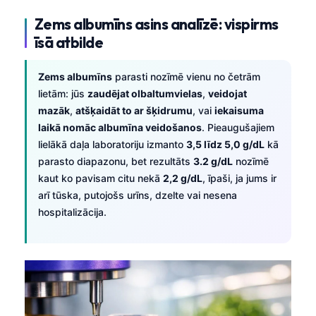
Zems albumīns asins analīzē: vispirms
īsā atbilde
Zems albumīns
parasti nozīmē vienu no četrām
lietām: jūs
zaudējat olbaltumvielas
,
veidojat
mazāk
,
atšķaidāt to ar šķidrumu
, vai
iekaisuma
laikā nomāc albumīna veidošanos
. Pieaugušajiem
lielākā daļa laboratoriju izmanto
3,5 līdz 5,0 g/dL
kā
parasto diapazonu, bet rezultāts
3.2 g/dL
nozīmē
kaut ko pavisam citu nekā
2,2 g/dL
, īpaši, ja jums ir
arī tūska, putojošs urīns, dzelte vai nesena
hospitalizācija.