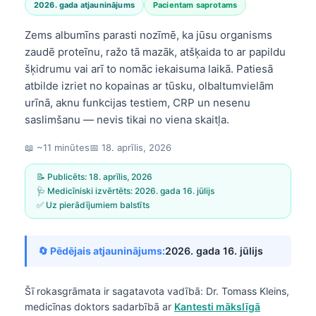
2026. gada atjauninājums
Pacientam saprotams
Zems albumīns parasti nozīmē, ka jūsu organisms
zaudē proteīnu, ražo tā mazāk, atšķaida to ar papildu
šķidrumu vai arī to nomāc iekaisuma laikā. Patiesā
atbilde izriet no kopainas ar tūsku, olbaltumvielām
urīnā, aknu funkcijas testiem, CRP un nesenu
saslimšanu — nevis tikai no viena skaitļa.
📖 ~11 minūtes
📅
18. aprīlis, 2026
📝 Publicēts:
18. aprīlis, 2026
🩺 Medicīniski izvērtēts:
2026. gada 16. jūlijs
✅ Uz pierādījumiem balstīts
🔄 Pēdējais atjauninājums:
2026. gada 16. jūlijs
Šī rokasgrāmata ir sagatavota vadībā:
Dr. Tomass Kleins,
medicīnas doktors
sadarbībā ar
Kantesti mākslīgā