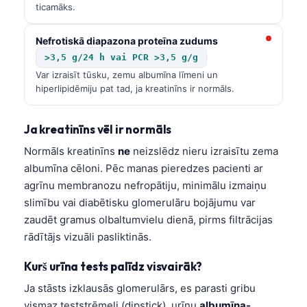
ticamāks.
Nefrotiskā diapazona proteīna zudums
>3,5 g/24 h vai PCR >3,5 g/g
Var izraisīt tūsku, zemu albumīna līmeni un
hiperlipidēmiju pat tad, ja kreatinīns ir normāls.
Ja kreatinīns vēl ir normāls
Normāls kreatinīns
ne
neizslēdz nieru izraisītu zema
albumīna cēloni. Pēc manas pieredzes pacienti ar
agrīnu membranozu nefropātiju, minimālu izmaiņu
slimību vai diabētisku glomerulāru bojājumu var
zaudēt gramus olbaltumvielu dienā, pirms filtrācijas
rādītājs vizuāli pasliktinās.
Kurš urīna tests palīdz visvairāk?
Ja stāsts izklausās glomerulārs, es parasti gribu
vismaz teststrēmeli (dipstick), urīnu
albumīna-