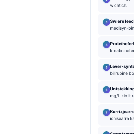
wichtich.
తెలుగు
मराठी
Swiere lee
medisyn-bin
اردو
বাংলা
Proteïneferl
Shqip
kreatininef
Magyar
Lever-synt
Slovenščina
bilirubine b
한국어
Polski
Untstekking
mg/L kin it 
Lietuvių kalba
Русский
Korrizjearr
ქართული
ionisearre k
Čeština
Symptomen 