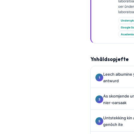
Euskara
laborato
oer ûnde
Македонски јазик
laborato
Latviešu valoda
Undersyk
Google Sc
Galego
Academia
অসমীয়া
සිංහල
Ynhâldsopjefte
سنڌي
پښتو
Leech albumine y
antwurd
Slovenčina
As skomjende uri
Hrvatski
nier-oarsaak
Suomi
Untstekking kin a
Қазақ тілі
genôch ite
Català