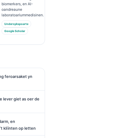
biomerkers, en AI-
oandreaune
laboratoariummedisinen.
Undersykspoarte
Google Scholar
ng feroarsaket yn
 lever giet as oer de
darm, en
 kliïnten op letten