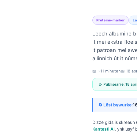
Proteïne-marker
La
Leech albumine be
it mei ekstra floe
it patroan mei swe
allinnich út it nûm
📖 ~11 minuten
📅
18 ap
📝 Publisearre:
18 apr
🔄 Lêst bywurke:
1
Dizze gids is skreaun 
Norsk bokmål
Kantesti AI
, ynklusyf 
Ślōnskŏ gŏdka