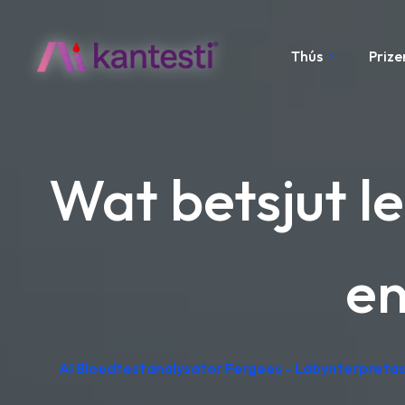
Thús
Prize
Wat betsjut l
en
AI Bloedtestanalysator Fergees - Labynterpretaa