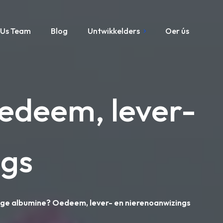
Us Team
Blog
Untwikkelders
Oer ús
Oedeem, lever-
ngs
ege albumine? Oedeem, lever- en nierenoanwizings