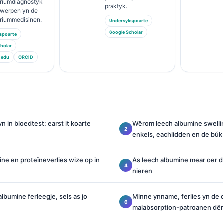
ariumdiagnostyk
praktyk.
rwerpen yn de
ariummedisinen.
Undersykspoarte
Google Scholar
spoarte
holar
.edu
ORCID
n in bloedtest: earst it koarte
Wêrom leech albumine swelli
enkels, eachlidden en de búk
ne en proteïneverlies wize op in
As leech albumine mear oer de
nieren
lbumine ferleegje, sels as jo
Minne ynname, ferlies yn de 
malabsorption-patroanen dêr’t