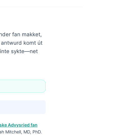
inder fan makket,
te antwurd komt út
esinte sykte—net
ke Advysried fan
ah Mitchell, MD, PhD.