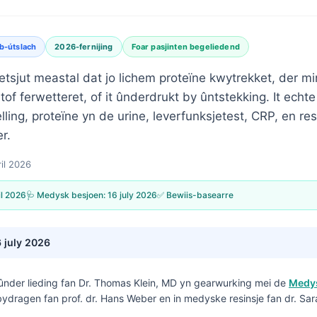
b-útslach
2026-fernijing
Foar pasjinten begeliedend
tsjut meastal dat jo lichem proteïne kwytrekket, der m
istof ferwetteret, of it ûnderdrukt by ûntstekking. It ech
lling, proteïne yn de urine, leverfunksjetest, CRP, en r
er.
ril 2026
il 2026
🩺 Medysk besjoen:
16 july 2026
✅ Bewiis-basearre
6 july 2026
ûnder lieding fan
Dr. Thomas Klein, MD
yn gearwurking mei de
Medys
bydragen fan prof. dr. Hans Weber en in medyske resinsje fan dr. Sar