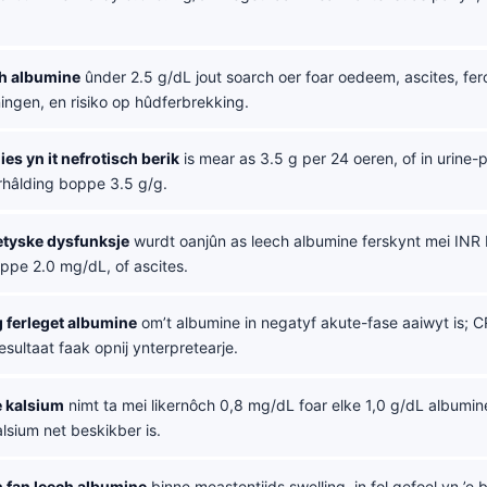
ch albumine
ûnder 2.5 g/dL jout soarch oer foar oedeem, ascites, fer
ingen, en risiko op hûdferbrekking.
ies yn it nefrotisch berik
is mear as 3.5 g per 24 oeren, of in urine-
erhâlding boppe 3.5 g/g.
etyske dysfunksje
wurdt oanjûn as leech albumine ferskynt mei INR 
oppe 2.0 mg/dL, of ascites.
 ferleget albumine
om’t albumine in negatyf akute-fase aaiwyt is; 
resultaat faak opnij ynterpretearje.
e kalsium
nimt ta mei likernôch 0,8 mg/dL foar elke 1,0 g/dL albumin
alsium net beskikber is.
fan leech albumine
binne meastentiids swelling, in fol gefoel yn ’e b