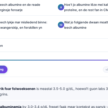
eech albumine en de reade
Hoe’t jo albumine lêze mei kal
rginsje feroarje
proteïne, en de rest fan in C
leech lykje mar misliedend binne:
Wat jo folgjende dwaan moatte
swangerskip, en ferskillen yn
leech albumine
en
ing
v
rik foar folwoeksenen
is meastal 3.5-5.0 g/dL, hoewol’t guon labs 
grins.
oalbuminemia
by 3.0-3.4 g/dL freget faak mear kontekst as panyk; 