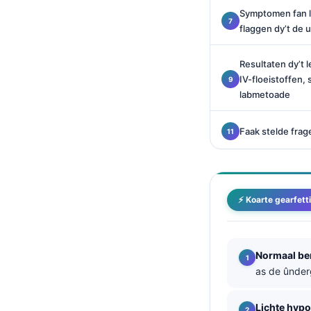
O‘zbekcha
Symptomen fan l
flaggen dy’t de u
Українська
አማርኛ
Resultaten dy’t 
Kiswahili
IV-floeistoffen, 
labmetoade
ភាសាខ្មែរ
ဗမာစာ
Faak stelde frag
ไทย
Tagalog
Tiếng Việt
⚡ Koarte gearfett
Bahasa Melayu
മലയാളം
Normaal be
ಕನ್ನಡ
as de ûnder
ગુજરાતી
Lichte hyp
தமிழ்