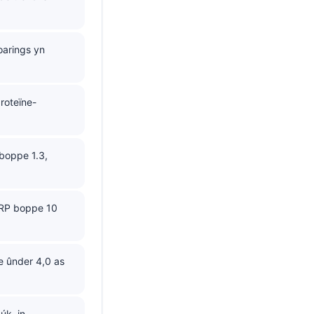
oarings yn
proteïne-
boppe 1.3,
CRP boppe 10
e ûnder 4,0 as
úk, in