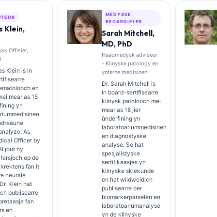
MEDYSKE
UTEUR
BEOARDIELER
 Klein,
Sarah Mitchell,
MD, PhD
k Offisier,
Haadmedysk adviseur
I
- Klinyske patology en
s Klein is in
ynterne medisinen
tifisearre
Dr. Sarah Mitchell is
hematolooch en
in board-sertifisearre
 mei mear as 15
klinysk patolooch mei
fining yn
mear as 18 jier
ariummedisinen
ûnderfining yn
ndreaune
laboratoariummedisinen
analyze. As
en diagnostyske
ical Officer by
analyse. Se hat
AI jout hy
spesjalistyske
afersjoch op de
sertifikaasjes yn
rektens fan it
klinyske skiekunde
re neurale
en hat wiidweidich
Dr. Klein hat
publisearre oer
ch publisearre
biomarkerpanielen en
pretaasje fan
laboratoariumanalyse
rs en
yn de klinyske