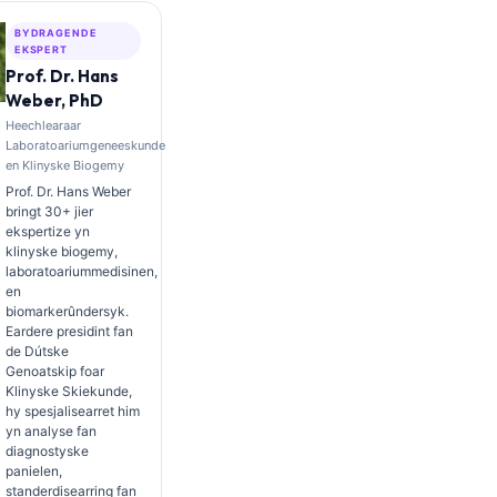
BYDRAGENDE
EKSPERT
Prof. Dr. Hans
Weber, PhD
Heechlearaar
Laboratoariumgeneeskunde
en Klinyske Biogemy
Prof. Dr. Hans Weber
bringt 30+ jier
ekspertize yn
klinyske biogemy,
laboratoariummedisinen,
en
biomarkerûndersyk.
Eardere presidint fan
de Dútske
Genoatskip foar
Klinyske Skiekunde,
hy spesjalisearret him
yn analyse fan
diagnostyske
panielen,
standerdisearring fan