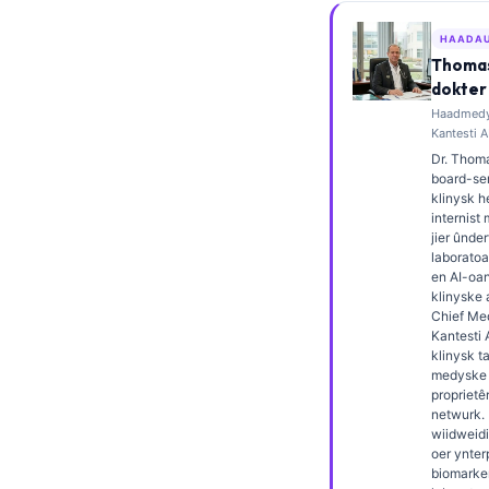
Esperanto
HAADA
Беларуская мова
Thomas
dokter
Татар теле
Haadmedys
Кыргызча
Kantesti A
Dr. Thoma
ئۇيغۇرچە
board-ser
klinysk 
Cebuano
internist
Basa Jawa
jier ûnder
laborato
ພາສາລາວ
en AI-oa
klinyske 
Монгол
Chief Med
Kantesti 
Afrikaans
klinysk t
medyske k
العربية المغربية
proprietê
netwurk. 
Occitan
wiidweidi
Gàidhlig
oer ynter
biomarke