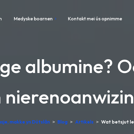
n
Medyske boarnen
Kontakt mei ús opnimme
ege albumine? 
 nierenoanwizi
sje, makke yn Dútslân
>
Blog
>
Artikels
>
Wat betsjut l