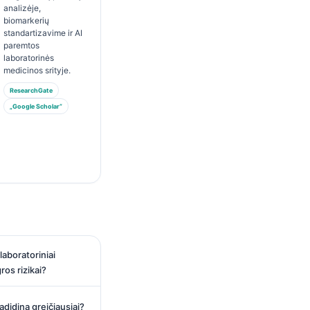
analizėje,
biomarkerių
standartizavime ir AI
paremtos
laboratorinės
medicinos srityje.
ResearchGate
„Google Scholar“
laboratoriniai
gros rizikai?
adidina greičiausiai?