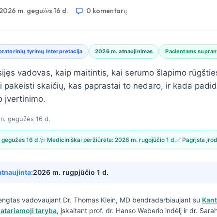
2026 m. gegužės 16 d.
0 komentarų
ratorinių tyrimų interpretacija
2026 m. atnaujinimas
Pacientams supran
sijęs vadovas, kaip maitintis, kai serumo šlapimo rūgšties
i pakeisti skaičių, kas paprastai to nedaro, ir kada padi
 įvertinimo.
m. gegužės 16 d.
 gegužės 16 d.
🩺 Mediciniškai peržiūrėta:
2026 m. rugpjūčio 1 d.
✅ Pagrįsta įro
atnaujinta:
2026 m. rugpjūčio 1 d.
engtas vadovaujant
Dr. Thomas Klein, MD
bendradarbiaujant su
Kant
atariamoji taryba
, įskaitant prof. dr. Hanso Weberio indėlį ir dr. Sar