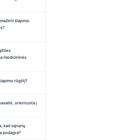
umažinti šlapimo
us?
gšties
ia medicininės
 šlapimo rūgštį?
avaitė, orientuota į
a, kad sąnarių
ta podagra?