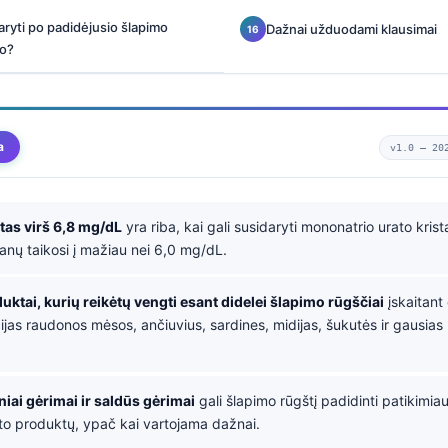
ryti po padidėjusio šlapimo
Dažnai užduodami klausimai
to?
a
v1.0 —
20
as virš 6,8 mg/dL
yra riba, kai gali susidaryti mononatrio urato krist
anų taikosi į mažiau nei 6,0 mg/dL.
uktai, kurių reikėtų vengti esant didelei šlapimo rūgščiai
įskaitant
ijas raudonos mėsos, ančiuvius, sardines, midijas, šukutės ir gausi
iniai gėrimai ir saldūs gėrimai
gali šlapimo rūgštį padidinti patikimi
to produktų, ypač kai vartojama dažnai.