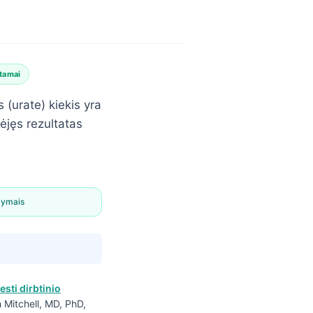
tamai
 (urate) kiekis yra
dėjęs rezultatas
dymais
esti dirbtinio
ah Mitchell, MD, PhD,