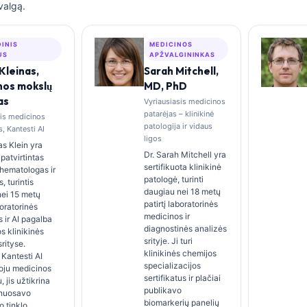
valgą.
DINIS
MEDICINOS
US
APŽVALGININKAS
Kleinas,
Sarah Mitchell,
nos mokslų
MD, PhD
as
Vyriausiasis medicinos
patarėjas – klinikinė
sis medicinos
patologija ir vidaus
, Kantesti AI
ligos
s Klein yra
Dr. Sarah Mitchell yra
patvirtintas
sertifikuota klinikinė
s hematologas ir
patologė, turinti
s, turintis
daugiau nei 18 metų
nei 15 metų
patirtį laboratorinės
boratorinės
medicinos ir
 ir AI pagalba
diagnostinės analizės
s klinikinės
srityje. Ji turi
rityse.
klinikinės chemijos
Kantesti AI
specializacijos
oju medicinos
sertifikatus ir plačiai
 jis užtikrina
publikavo
 nuosavo
biomarkerių panelių
o tinklo