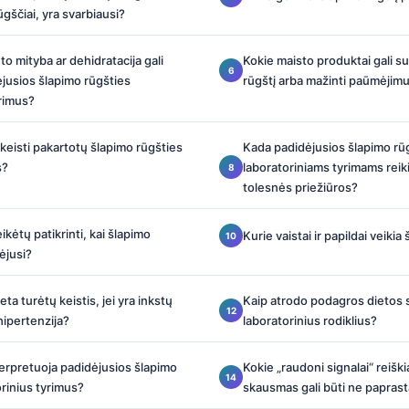
ūgščiai, yra svarbiausi?
o mityba ar dehidratacija gali
Kokie maisto produktai gali s
ėjusios šlapimo rūgšties
rūgštį arba mažinti paūmėjim
yrimus?
akeisti pakartotų šlapimo rūgšties
Kada padidėjusios šlapimo rū
s?
laboratoriniams tyrimams reik
tolesnės priežiūros?
ikėtų patikrinti, kai šlapimo
Kurie vaistai ir papildai veikia
ėjusi?
ta turėtų keistis, jei yra inkstų
Kaip atrodo podagros dietos s
 hipertenzija?
laboratorinius rodiklius?
terpretuoja padidėjusios šlapimo
Kokie „raudoni signalai“ reiški
orinius tyrimus?
skausmas gali būti ne papras