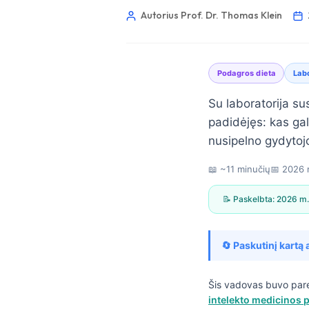
Autorius Prof. Dr. Thomas Klein
Podagros dieta
Labo
Su laboratorija su
padidėjęs: kas gal
nusipelno gydytojo
📖 ~11 minučių
📅
2026 
📝 Paskelbta:
2026 m.
🔄 Paskutinį kartą 
Norsk bokmål
Šis vadovas buvo par
intelekto medicinos p
Ślōnskŏ gŏdka