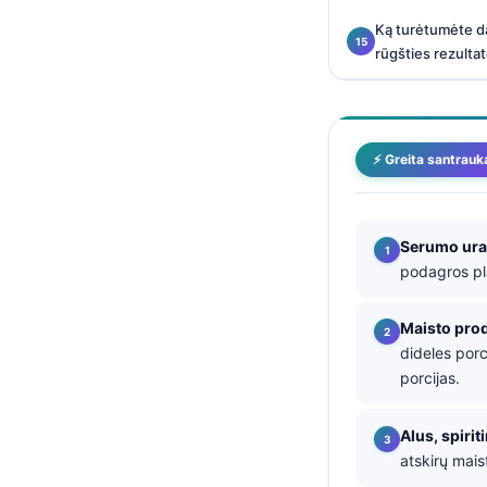
Ką turėtumėte da
தமிழ்
rūgšties rezulta
తెలుగు
मराठी
اردو
⚡ Greita santrauk
বাংলা
Shqip
Serumo urat
Magyar
podagros pl
Slovenščina
한국어
Maisto prod
dideles porc
Polski
porcijas.
Русский
ქართული
Alus, spirit
atskirų mais
Čeština