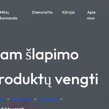
Mūsų
Dienoraštis
Kūrėjai
Apie
komanda
mus
iam šlapimo
produktų vengti
oje
>
Dienoraštis
>
Straipsniai
>
oduktų vengti