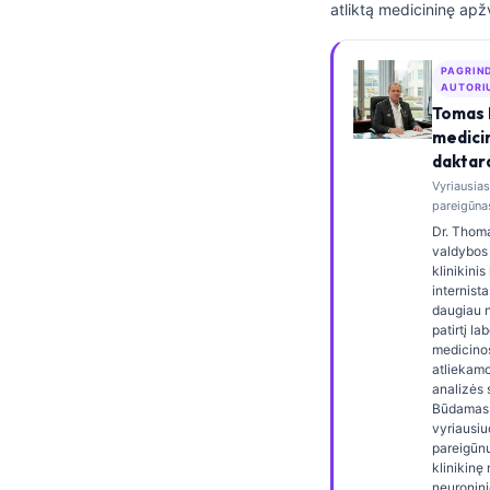
atliktą medicininę apž
Frysk
Esperanto
PAGRIN
AUTORI
Беларуская мова
Tomas 
Татар теле
medici
daktar
Кыргызча
Vyriausia
ئۇيغۇرچە
pareigūnas
Dr. Thoma
Cebuano
valdybos 
klinikini
Basa Jawa
internista
ພາສາລາວ
daugiau 
patirtį la
Монгол
medicinos
atliekamo
Afrikaans
analizės s
Būdamas 
العربية المغربية
vyriausiu
pareigūnu,
Occitan
klinikinę
neuronini