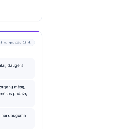
26 m. gegužės 16 d.
alai; daugelis
 organų mėsą,
as mėsos padažų
au nei dauguma