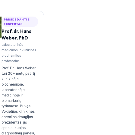
PRISIDEDANTIS
EKSPERTAS
Prof. dr. Hans
Weber, PhD
Laboratorinės
medicinos ir klinikinės
biochemijos
profesorius
Prof. Dr. Hans Weber
turi 30+ metų patirtį
klinikinėje
biochemijoje,
laboratorinėje
medicinoje ir
biomarkerių
tyrimuose. Buvęs
Vokietijos klinikinės
chemijos draugijos
prezidentas, jis
specializuojasi
diagnostinių panelių