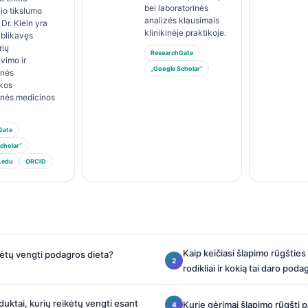
bei laboratorinės
io tikslumo
analizės klausimais
 Dr. Klein yra
klinikinėje praktikoje.
ublikavęs
rių
ResearchGate
avimo ir
„Google Scholar“
inės
ikos
inės medicinos
Gate
cholar“
.edu
ORCID
Kaip keičiasi šlapimo rūgšties 
rėtų vengti podagros dieta?
rodikliai ir kokią tai daro poda
duktai, kurių reikėtų vengti esant
Kurie gėrimai šlapimo rūgštį p