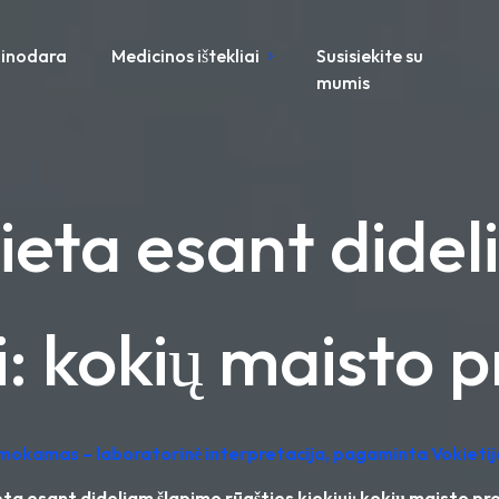
inodara
Medicinos ištekliai
Susisiekite su
mumis
ieta esant didel
ui: kokių maisto 
emokamas – laboratorinė interpretacija, pagaminta Vokietij
ta esant dideliam šlapimo rūgšties kiekiui: kokių maisto pr