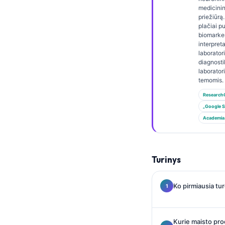
Gàidhlig
medicinin
Euskara
priežiūrą.
plačiai p
Македонски јазик
biomarke
interpret
Latviešu valoda
laborator
diagnost
Galego
laborator
temomis.
অসমীয়া
Research
සිංහල
„Google S
سنڌي
Academia
پښتو
Turinys
Slovenčina
Hrvatski
Ko pirmiausia tu
Suomi
Қазақ тілі
Kurie maisto pro