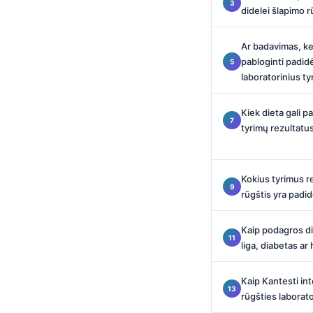
Català
didelei šlapimo r
O‘zbekcha
Ar badavimas, ket
Українська
pabloginti padid
laboratorinius t
አማርኛ
Kiswahili
Kiek dieta gali p
ភាសាខ្មែរ
tyrimų rezultatu
ဗမာစာ
ไทย
Kokius tyrimus re
rūgštis yra padid
Tagalog
Tiếng Việt
Kaip podagros die
Bahasa Melayu
liga, diabetas ar
മലയാളം
Kaip Kantesti in
ಕನ್ನಡ
rūgšties laborat
ગુજરાતી