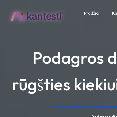
Pradžia
Ka
Podagros d
rūgšties kieki
AI kraujo tyrimo analizatorius n
Podagros die