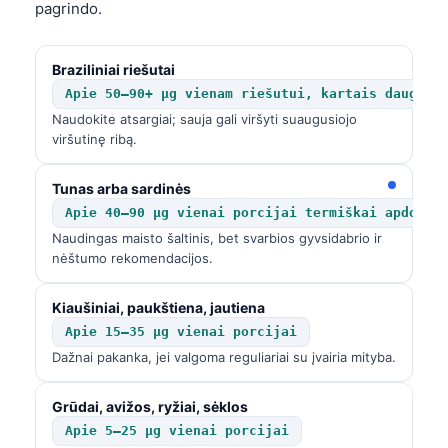
pagrindo.
Braziliniai riešutai
Apie 50–90+ µg vienam riešutui, kartais daug da
Naudokite atsargiai; sauja gali viršyti suaugusiojo
viršutinę ribą.
Tunas arba sardinės
Apie 40–90 µg vienai porcijai termiškai apdorot
Naudingas maisto šaltinis, bet svarbios gyvsidabrio ir
nėštumo rekomendacijos.
Kiaušiniai, paukštiena, jautiena
Apie 15–35 µg vienai porcijai
Dažnai pakanka, jei valgoma reguliariai su įvairia mityba.
Grūdai, avižos, ryžiai, sėklos
Apie 5–25 µg vienai porcijai