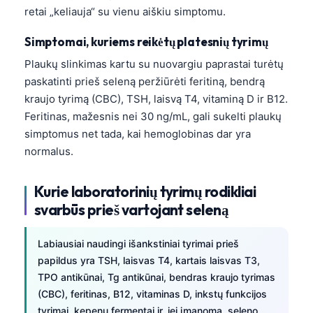
retai „keliauja“ su vienu aiškiu simptomu.
Simptomai, kuriems reikėtų platesnių tyrimų
Plaukų slinkimas kartu su nuovargiu paprastai turėtų
paskatinti prieš seleną peržiūrėti feritiną, bendrą
kraujo tyrimą (CBC), TSH, laisvą T4, vitaminą D ir B12.
Feritinas, mažesnis nei 30 ng/mL, gali sukelti plaukų
simptomus net tada, kai hemoglobinas dar yra
normalus.
Kurie laboratorinių tyrimų rodikliai
svarbūs prieš vartojant seleną
Labiausiai naudingi išankstiniai tyrimai prieš
papildus yra TSH, laisvas T4, kartais laisvas T3,
TPO antikūnai, Tg antikūnai, bendras kraujo tyrimas
(CBC), feritinas, B12, vitaminas D, inkstų funkcijos
tyrimai, kepenų fermentai ir, jei įmanoma, seleno