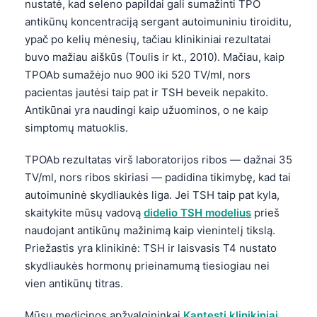
nustatė, kad seleno papildai gali sumažinti TPO
日本語
antikūnų koncentraciją sergant autoimuniniu tiroiditu,
Eesti
ypač po kelių mėnesių, tačiau klinikiniai rezultatai
Azərbaycan dili
buvo mažiau aiškūs (Toulis ir kt., 2010). Mačiau, kaip
TPOAb sumažėjo nuo 900 iki 520 TV/ml, nors
Bosanski
pacientas jautėsi taip pat ir TSH beveik nepakito.
Svenska
Antikūnai yra naudingi kaip užuominos, o ne kaip
Српски језик
simptomų matuoklis.
Íslenska
TPOAb rezultatas virš laboratorijos ribos — dažnai 35
Հայերեն
TV/ml, nors ribos skiriasi — padidina tikimybę, kad tai
Bahasa Indonesia
autoimuninė skydliaukės liga. Jei TSH taip pat kyla,
skaitykite mūsų vadovą
didelio TSH modelius
prieš
हिन्दी
naudojant antikūnų mažinimą kaip vienintelį tikslą.
Nederlands
Priežastis yra klinikinė: TSH ir laisvasis T4 nustato
Dansk
skydliaukės hormonų prieinamumą tiesiogiau nei
vien antikūnų titras.
Български
فارسی
Mūsų medicinos apžvalgininkai
Kantesti klinikiniai