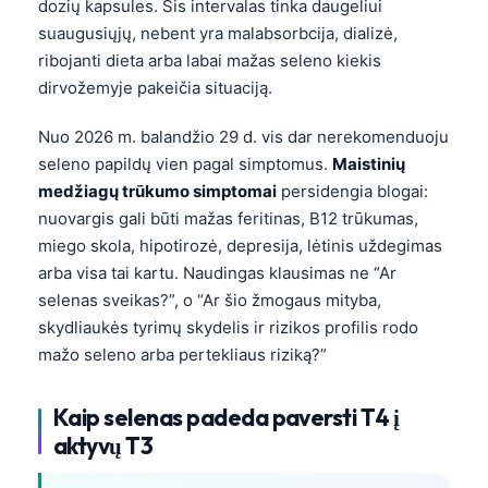
dozių kapsules. Šis intervalas tinka daugeliui
suaugusiųjų, nebent yra malabsorbcija, dializė,
ribojanti dieta arba labai mažas seleno kiekis
dirvožemyje pakeičia situaciją.
Nuo 2026 m. balandžio 29 d. vis dar nerekomenduoju
seleno papildų vien pagal simptomus.
Maistinių
medžiagų trūkumo simptomai
persidengia blogai:
nuovargis gali būti mažas feritinas, B12 trūkumas,
miego skola, hipotirozė, depresija, lėtinis uždegimas
arba visa tai kartu. Naudingas klausimas ne “Ar
selenas sveikas?”, o “Ar šio žmogaus mityba,
skydliaukės tyrimų skydelis ir rizikos profilis rodo
mažo seleno arba pertekliaus riziką?”
Kaip selenas padeda paversti T4 į
aktyvų T3