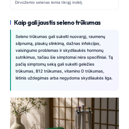
Dirvožemio selenas lemia tikrąjį indėlį.
Kaip gali jaustis seleno trūkumas
Seleno trūkumas gali sukelti nuovargį, raumenų
silpnumą, plaukų slinkimą, dažnas infekcijas,
vaisingumo problemas ir skydliaukės hormonų
sutrikimus, tačiau šie simptomai nėra specifiniai. Tą
pačią simptomų seką gali sukelti geležies
trūkumas, B12 trūkumas, vitamino D trūkumas,
lėtinis uždegimas arba negydoma skydliaukės liga.