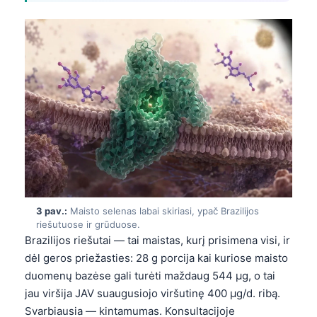
3 pav.:
Maisto selenas labai skiriasi, ypač Brazilijos
riešutuose ir grūduose.
Brazilijos riešutai — tai maistas, kurį prisimena visi, ir
dėl geros priežasties: 28 g porcija kai kuriose maisto
duomenų bazėse gali turėti maždaug 544 µg, o tai
jau viršija JAV suaugusiojo viršutinę 400 µg/d. ribą.
Svarbiausia — kintamumas. Konsultacijoje