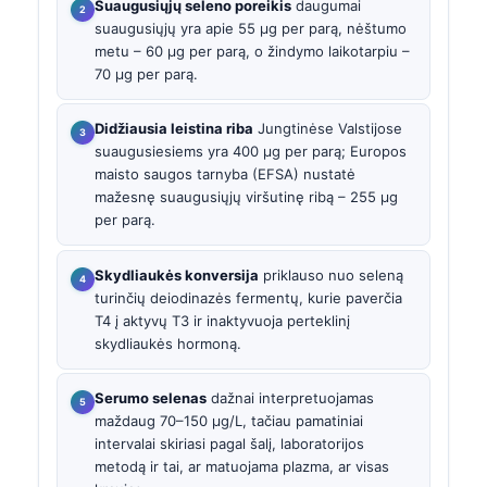
Suaugusiųjų seleno poreikis
daugumai
suaugusiųjų yra apie 55 µg per parą, nėštumo
metu – 60 µg per parą, o žindymo laikotarpiu –
70 µg per parą.
Didžiausia leistina riba
Jungtinėse Valstijose
suaugusiesiems yra 400 µg per parą; Europos
maisto saugos tarnyba (EFSA) nustatė
mažesnę suaugusiųjų viršutinę ribą – 255 µg
per parą.
Skydliaukės konversija
priklauso nuo seleną
turinčių deiodinazės fermentų, kurie paverčia
T4 į aktyvų T3 ir inaktyvuoja perteklinį
skydliaukės hormoną.
Serumo selenas
dažnai interpretuojamas
maždaug 70–150 µg/L, tačiau pamatiniai
intervalai skiriasi pagal šalį, laboratorijos
metodą ir tai, ar matuojama plazma, ar visas