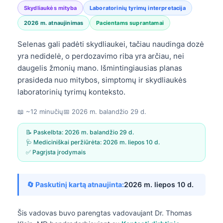
Skydliaukės mityba
Laboratorinių tyrimų interpretacija
2026 m. atnaujinimas
Pacientams suprantamai
Selenas gali padėti skydliaukei, tačiau naudinga dozė
yra nedidelė, o perdozavimo riba yra arčiau, nei
daugelis žmonių mano. Išmintingiausias planas
prasideda nuo mitybos, simptomų ir skydliaukės
laboratorinių tyrimų konteksto.
📖 ~12 minučių
📅
2026 m. balandžio 29 d.
📝 Paskelbta:
2026 m. balandžio 29 d.
🩺 Mediciniškai peržiūrėta:
2026 m. liepos 10 d.
✅ Pagrįsta įrodymais
🔄 Paskutinį kartą atnaujinta:
2026 m. liepos 10 d.
Šis vadovas buvo parengtas vadovaujant
Dr. Thomas