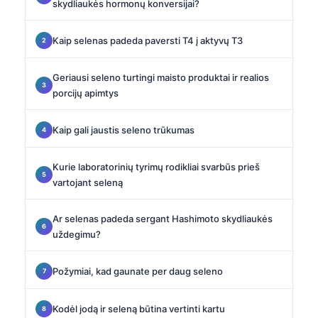
skydliaukės hormonų konversijai?
Kaip selenas padeda paversti T4 į aktyvų T3
Geriausi seleno turtingi maisto produktai ir realios
porcijų apimtys
Kaip gali jaustis seleno trūkumas
Kurie laboratorinių tyrimų rodikliai svarbūs prieš
vartojant seleną
Ar selenas padeda sergant Hashimoto skydliaukės
uždegimu?
Požymiai, kad gaunate per daug seleno
Kodėl jodą ir seleną būtina vertinti kartu