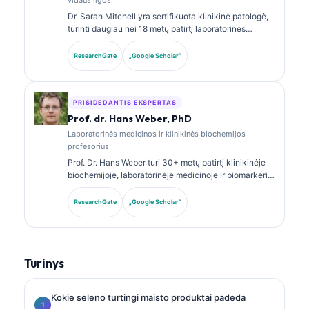
Dr. Sarah Mitchell yra sertifikuota klinikinė patologė,
turinti daugiau nei 18 metų patirtį laboratorinės
medicinos ir diagnostinės analizės srityje. Ji turi
klinikinės chemijos specializacijos sertifikatus ir
ResearchGate
„Google Scholar“
plačiai publikavo biomarkerių panelių bei
laboratorinės analizės klausimais klinikinėje
praktikoje.
PRISIDEDANTIS EKSPERTAS
Prof. dr. Hans Weber, PhD
Laboratorinės medicinos ir klinikinės biochemijos
profesorius
Prof. Dr. Hans Weber turi 30+ metų patirtį klinikinėje
biochemijoje, laboratorinėje medicinoje ir biomarkerių
tyrimuose. Buvęs Vokietijos klinikinės chemijos
draugijos prezidentas, jis specializuojasi diagnostinių
ResearchGate
„Google Scholar“
panelių analizėje, biomarkerių standartizavime ir AI
paremtos laboratorinės medicinos srityje.
Turinys
Kokie seleno turtingi maisto produktai padeda