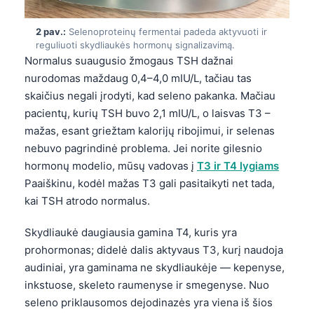
2 pav.:
Selenoproteinų fermentai padeda aktyvuoti ir
reguliuoti skydliaukės hormonų signalizavimą.
Normalus suaugusio žmogaus TSH dažnai
nurodomas maždaug 0,4–4,0 mIU/L, tačiau tas
skaičius negali įrodyti, kad seleno pakanka. Mačiau
pacientų, kurių TSH buvo 2,1 mIU/L, o laisvas T3 –
mažas, esant griežtam kalorijų ribojimui, ir selenas
nebuvo pagrindinė problema. Jei norite gilesnio
hormonų modelio, mūsų vadovas į
T3 ir T4 lygiams
Paaiškinu, kodėl mažas T3 gali pasitaikyti net tada,
kai TSH atrodo normalus.
Skydliaukė daugiausia gamina T4, kuris yra
prohormonas; didelė dalis aktyvaus T3, kurį naudoja
audiniai, yra gaminama ne skydliaukėje — kepenyse,
inkstuose, skeleto raumenyse ir smegenyse. Nuo
seleno priklausomos dejodinazės yra viena iš šios