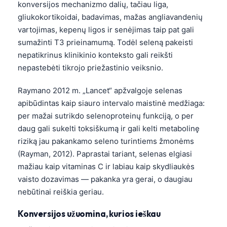
konversijos mechanizmo dalių, tačiau liga,
gliukokortikoidai, badavimas, mažas angliavandenių
vartojimas, kepenų ligos ir senėjimas taip pat gali
sumažinti T3 prieinamumą. Todėl seleną pakeisti
nepatikrinus klinikinio konteksto gali reikšti
nepastebėti tikrojo priežastinio veiksnio.
Raymano 2012 m. „Lancet“ apžvalgoje selenas
apibūdintas kaip siauro intervalo maistinė medžiaga:
per mažai sutrikdo selenoproteinų funkciją, o per
daug gali sukelti toksiškumą ir gali kelti metabolinę
riziką jau pakankamo seleno turintiems žmonėms
(Rayman, 2012). Paprastai tariant, selenas elgiasi
mažiau kaip vitaminas C ir labiau kaip skydliaukės
vaisto dozavimas — pakanka yra gerai, o daugiau
nebūtinai reiškia geriau.
Konversijos užuomina, kurios ieškau