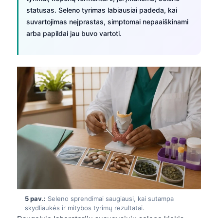
statusas. Seleno tyrimas labiausiai padeda, kai
suvartojimas neįprastas, simptomai nepaaiškinami
arba papildai jau buvo vartoti.
Norsk bokmål
5 pav.:
Seleno sprendimai saugiausi, kai sutampa
skydliaukės ir mitybos tyrimų rezultatai.
Ślōnskŏ gŏdka