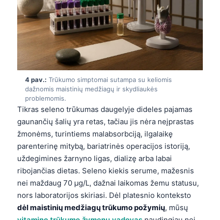
4 pav.:
Trūkumo simptomai sutampa su keliomis
dažnomis maistinių medžiagų ir skydliaukės
problemomis.
Tikras seleno trūkumas daugelyje dideles pajamas
gaunančių šalių yra retas, tačiau jis nėra neįprastas
žmonėms, turintiems malabsorbciją, ilgalaikę
parenterinę mitybą, bariatrinės operacijos istoriją,
uždegimines žarnyno ligas, dializę arba labai
ribojančias dietas. Seleno kiekis serume, mažesnis
nei maždaug 70 µg/L, dažnai laikomas žemu statusu,
nors laboratorijos skiriasi. Dėl platesnio konteksto
dėl maistinių medžiagų trūkumo požymių
, mūsų
vitamino trūkumo žymenų vadovas
naudingiau nei