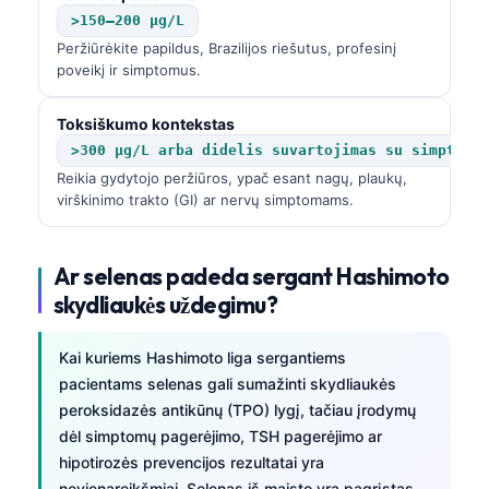
Català
>150–200 µg/L
Peržiūrėkite papildus, Brazilijos riešutus, profesinį
O‘zbekcha
poveikį ir simptomus.
Українська
Toksiškumo kontekstas
አማርኛ
>300 µg/L arba didelis suvartojimas su simptoma
Kiswahili
Reikia gydytojo peržiūros, ypač esant nagų, plaukų,
ភាសាខ្មែរ
virškinimo trakto (GI) ar nervų simptomams.
ဗမာစာ
ไทย
Ar selenas padeda sergant Hashimoto
skydliaukės uždegimu?
Tagalog
Tiếng Việt
Kai kuriems Hashimoto liga sergantiems
Bahasa Melayu
pacientams selenas gali sumažinti skydliaukės
peroksidazės antikūnų (TPO) lygį, tačiau įrodymų
മലയാളം
dėl simptomų pagerėjimo, TSH pagerėjimo ar
ಕನ್ನಡ
hipotirozės prevencijos rezultatai yra
ગુજરાતી
nevienareikšmiai. Selenas iš maisto yra pagrįstas