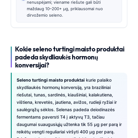
nenuspėjami; viename riešute gali būti
maždaug 10–200+ µg, priklausomai nuo
dirvožemio seleno.
Kokie seleno turtingi maisto produktai
padeda skydliaukės hormonų
konversijai?
Seleno turtingi maisto produktai
kurie palaiko
skydliaukės hormonų konversiją, yra braziliniai
riešutai, tunas, sardinės, kiaušiniai, kalakutiena,
vištiena, krevetės, jautiena, avižos, rudieji ryžiai ir
saulėgrąžų sėklos. Selenas padeda deiodinazės
fermentams paversti T4 į aktyvų T3, tačiau
daugumai suaugusiųjų užtenka tik 55 µg per parą ir
reikėtų vengti reguliariai viršyti 400 µg per parą.