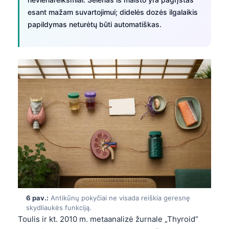
esant mažam suvartojimui; didelės dozės ilgalaikis
தமிழ்
papildymas neturėtų būti automatiškas.
తెలుగు
मराठी
اردو
বাংলা
Shqip
Magyar
Slovenščina
한국어
Polski
Русский
6 pav.:
Antikūnų pokyčiai ne visada reiškia geresnę
ქართული
skydliaukės funkciją.
Čeština
Toulis ir kt. 2010 m. metaanalizė žurnale „Thyroid“