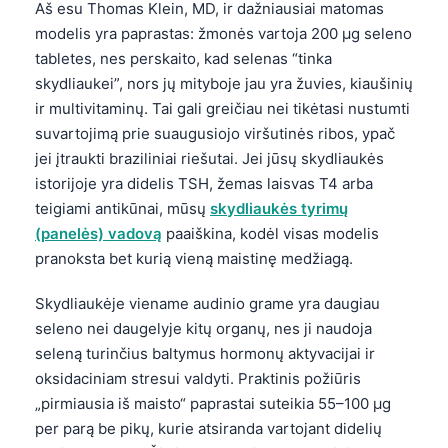
Aš esu Thomas Klein, MD, ir dažniausiai matomas
modelis yra paprastas: žmonės vartoja 200 µg seleno
tabletes, nes perskaito, kad selenas “tinka
skydliaukei”, nors jų mityboje jau yra žuvies, kiaušinių
ir multivitaminų. Tai gali greičiau nei tikėtasi nustumti
suvartojimą prie suaugusiojo viršutinės ribos, ypač
jei įtraukti braziliniai riešutai. Jei jūsų skydliaukės
istorijoje yra didelis TSH, žemas laisvas T4 arba
teigiami antikūnai, mūsų
skydliaukės tyrimų
(panelės) vadovą
paaiškina, kodėl visas modelis
pranoksta bet kurią vieną maistinę medžiagą.
Skydliaukėje viename audinio grame yra daugiau
seleno nei daugelyje kitų organų, nes ji naudoja
seleną turinčius baltymus hormonų aktyvacijai ir
oksidaciniam stresui valdyti. Praktinis požiūris
„pirmiausia iš maisto“ paprastai suteikia 55–100 µg
per parą be pikų, kurie atsiranda vartojant didelių