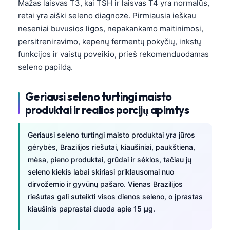
Mažas laisvas T3, kai TSH ir laisvas T4 yra normalūs,
retai yra aiški seleno diagnozė. Pirmiausia ieškau
neseniai buvusios ligos, nepakankamo maitinimosi,
persitreniravimo, kepenų fermentų pokyčių, inkstų
funkcijos ir vaistų poveikio, prieš rekomenduodamas
seleno papildą.
Geriausi seleno turtingi maisto
produktai ir realios porcijų apimtys
Geriausi seleno turtingi maisto produktai yra jūros
gėrybės, Brazilijos riešutai, kiaušiniai, paukštiena,
mėsa, pieno produktai, grūdai ir sėklos, tačiau jų
seleno kiekis labai skiriasi priklausomai nuo
dirvožemio ir gyvūnų pašaro. Vienas Brazilijos
riešutas gali suteikti visos dienos seleno, o įprastas
kiaušinis paprastai duoda apie 15 µg.