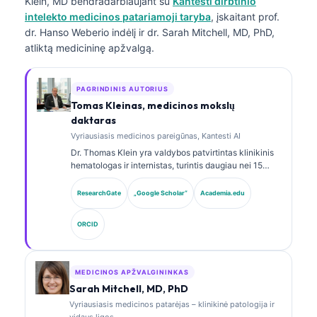
Klein, MD
bendradarbiaujant su
Kantesti dirbtinio
intelekto medicinos patariamoji taryba
, įskaitant prof.
dr. Hanso Weberio indėlį ir dr. Sarah Mitchell, MD, PhD,
atliktą medicininę apžvalgą.
PAGRINDINIS AUTORIUS
Tomas Kleinas, medicinos mokslų
daktaras
Vyriausiasis medicinos pareigūnas, Kantesti AI
Dr. Thomas Klein yra valdybos patvirtintas klinikinis
hematologas ir internistas, turintis daugiau nei 15
metų patirtį laboratorinės medicinos ir AI pagalba
atliekamos klinikinės analizės srityse. Būdamas
ResearchGate
„Google Scholar“
Academia.edu
Kantesti AI vyriausiuoju medicinos pareigūnu, jis
užtikrina klinikinę nuosavo neuroninio tinklo
ORCID
medicininio tikslumo priežiūrą. Dr. Klein yra plačiai
publikavęs biomarkerių interpretavimo ir
laboratorinės diagnostikos laboratorinės medicinos
temomis.
MEDICINOS APŽVALGININKAS
Sarah Mitchell, MD, PhD
Vyriausiasis medicinos patarėjas – klinikinė patologija ir
vidaus ligos