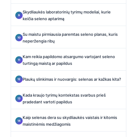
Skydliaukės laboratorinių tyrimų modeliai, kurie
keičia seleno aptarimą
Su maistu pirmiausia paremtas seleno planas, kuris
neperžengia ribų
Kam reikia papildomo atsargumo vartojant seleno
turtingą maistą ar papildus
Plaukų slinkimas ir nuovargis: selenas ar kažkas kita?
Kada kraujo tyrimų kontekstas svarbus prieš
pradedant vartoti papildus
Kaip selenas dera su skydliaukės vaistais ir kitomis
maistinėmis medžiagomis