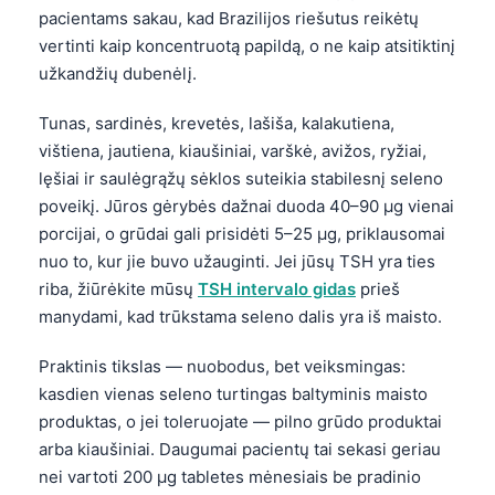
pacientams sakau, kad Brazilijos riešutus reikėtų
vertinti kaip koncentruotą papildą, o ne kaip atsitiktinį
užkandžių dubenėlį.
Tunas, sardinės, krevetės, lašiša, kalakutiena,
vištiena, jautiena, kiaušiniai, varškė, avižos, ryžiai,
lęšiai ir saulėgrąžų sėklos suteikia stabilesnį seleno
poveikį. Jūros gėrybės dažnai duoda 40–90 µg vienai
porcijai, o grūdai gali prisidėti 5–25 µg, priklausomai
nuo to, kur jie buvo užauginti. Jei jūsų TSH yra ties
riba, žiūrėkite mūsų
TSH intervalo gidas
prieš
manydami, kad trūkstama seleno dalis yra iš maisto.
Praktinis tikslas — nuobodus, bet veiksmingas:
kasdien vienas seleno turtingas baltyminis maisto
produktas, o jei toleruojate — pilno grūdo produktai
arba kiaušiniai. Daugumai pacientų tai sekasi geriau
nei vartoti 200 µg tabletes mėnesiais be pradinio