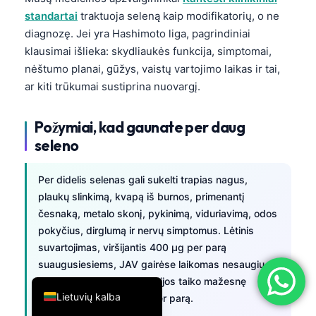
standartai
traktuoja seleną kaip modifikatorių, o ne
简体中文
diagnozę. Jei yra Hashimoto liga, pagrindiniai
Română
klausimai išlieka: skydliaukės funkcija, simptomai,
Türkçe
nėštumo planai, gūžys, vaistų vartojimo laikas ir tai,
ar kiti trūkumai sustiprina nuovargį.
Ελληνικά
Português
Požymiai, kad gaunate per daug
Español
seleno
Italiano
Per didelis selenas gali sukelti trapias nagus,
עִבְרִית
plaukų slinkimą, kvapą iš burnos, primenantį
Français
česnaką, metalo skonį, pykinimą, viduriavimą, odos
العربية
pokyčius, dirglumą ir nervų simptomus. Lėtinis
suvartojimas, viršijantis 400 µg per parą
Deutsch
suaugusiesiems, JAV gairėse laikomas nesaugiu, o
English
kai kurios Europos institucijos taiko mažesnę
Lietuvių kalba
viršutinę ribą — 255 µg per parą.