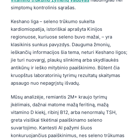
simptomų kontrolinis sąrašas.
Keshano liga – seleno trūkumo sukelta
kardiomiopatija, istoriškai aprašyta Kinijos
regionuose, kuriuose seleno buvo mažai, – yra
klasikinis sunkus pavyzdys. Dauguma žmonių,
ieškančių informacijos šia tema, neturi Keshano ligos;
jie turi nuovargį, plaukų slinkimą arba skydliaukės
antikūnų ir ieško mitybinio paaiškinimo. Būtent čia
kruopštus laboratorinių tyrimų rezultatų skaitymas
apsaugo nuo nepagrįstų išvadų.
Mūsų analizėje, remiantis 2M+ kraujo tyrimų
įkėlimais, dažnai matome mažą feritiną, mažą
vitamino D kiekį, ribinį B12, arba nenormalų TSH,
greta visiškai tikėtinai paaiškinamo seleno
suvartojimo. Kantesti AI pažymi šiuos
konkuruojančius paaiškinimus, nes seleno trūkumas