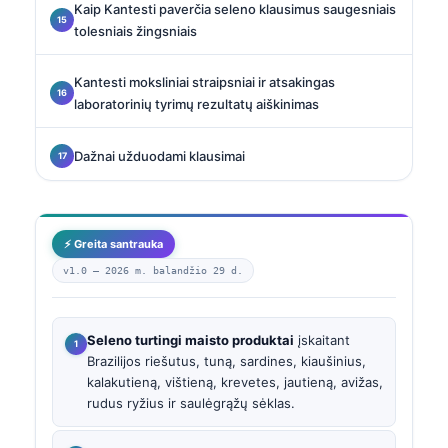
Kaip Kantesti paverčia seleno klausimus saugesniais
tolesniais žingsniais
Kantesti moksliniai straipsniai ir atsakingas
laboratorinių tyrimų rezultatų aiškinimas
Dažnai užduodami klausimai
⚡ Greita santrauka
v1.0 —
2026 m. balandžio 29 d.
Seleno turtingi maisto produktai
įskaitant
Brazilijos riešutus, tuną, sardines, kiaušinius,
kalakutieną, vištieną, krevetes, jautieną, avižas,
rudus ryžius ir saulėgrąžų sėklas.