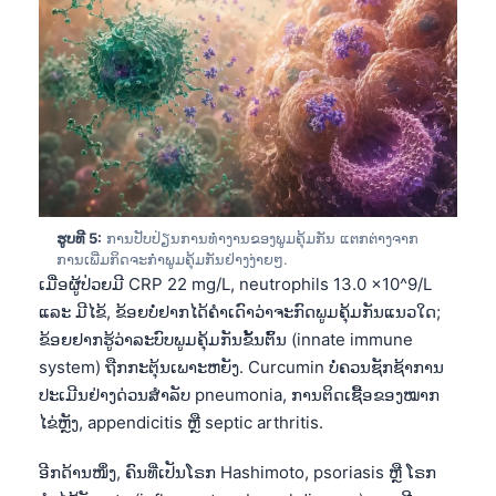
ຮູບທີ 5:
ການປັບປ່ຽນການທຳງານຂອງພູມຄຸ້ມກັນ ແຕກຕ່າງຈາກ
ການເພີ່ມກິດຈະກຳພູມຄຸ້ມກັນຢ່າງງ່າຍໆ.
ເມື່ອຜູ້ປ່ວຍມີ CRP 22 mg/L, neutrophils 13.0 x10^9/L
ແລະ ມີໄຂ້, ຂ້ອຍບໍ່ຢາກໄດ້ຄຳເດົາວ່າຈະກົດພູມຄຸ້ມກັນແນວໃດ;
ຂ້ອຍຢາກຮູ້ວ່າລະບົບພູມຄຸ້ມກັນຂັ້ນຕົ້ນ (innate immune
system) ຖືກກະຕຸ້ນເພາະຫຍັງ. Curcumin ບໍ່ຄວນຊັກຊ້າການ
ປະເມີນຢ່າງດ່ວນສຳລັບ pneumonia, ການຕິດເຊື້ອຂອງໝາກ
ໄຂ່ຫຼັງ, appendicitis ຫຼື septic arthritis.
ອີກດ້ານໜຶ່ງ, ຄົນທີ່ເປັນໂຣກ Hashimoto, psoriasis ຫຼື ໂຣກ