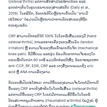
(osteoarthritis) ແຕ່ການສຶກສາມີຂະໜາດນ້ອຍ ແລະ
ແຕກຕ່າງກັນໃນຄຸນນະພາບຂອງສານສະກັດ (Daily et al.,
2016). ໃນຄລີນິກ, ຂ້ອຍປະຕິບັດຫຼັກຖານນັ້ນເປັນ “ອາດມີ
ປະໂຫຍດ” ບໍ່ແມ່ນເປັນຫຼັກຖານວ່າການອັກເສບຂອງຂໍ້ຖືກ
ຄວບຄຸມແລ້ວ.
CRP ສາມາດປົກກະຕິໄດ້ 100% ໃນໂຣກຂໍ້ເສື່ອມຂອງມື (hand
osteoarthritis), ການລະຄາຍເຄືອງຂອງເສັ້ນເອັນ (tendon
irritation) ຫຼື ຄວາມເຈັບຂອງຫົວເຂົ່າແບບກົນຈັກ (mechanical
knee pain). ຂໍ້ມືທີ່ບວມ ແລະອຸ່ນ ພ້ອມກັບອາການເຈັບແຂງໃນ
ຕອນເຊົ້າດົນກວ່າ 60 ນາທີ ແມ່ນອີກກໍລະນີໜຶ່ງ; ຂ້ອຍຈະຊອກຫາ
anti-CCP, RF, ESR, CRP ແລະ ບາງຄັ້ງອາດລວມເຖິງ uric
acid ຫຼື ANA ຕາມເລື່ອງລາວ.
ກົດເກນທີ່ເປັນປະໂຫຍດ: ການດີຂຶ້ນຂອງຄວາມເຈັບໂດຍບໍ່ມີການດີ
ຂຶ້ນຂອງ CRP ອາດຍັງສຳຄັນໃນໂຣກຂໍ້ເສື່ອມ (osteoarthritis)
ແຕ່ການດີຂຶ້ນຂອງ CRP ໂດຍບໍ່ມີການບວມທີ່ດີຂຶ້ນໃນໂຣກຂໍ້
ອັກເສບຈາກພູມຕ້ານທານ (rheumatoid arthritis) ບໍ່ພຽງພໍ. ຜູ້
ປ່ວຍທີ່ມີການບວມຂອງຂໍ້ຢູ່ຕໍ່ເນື່ອງ ຄວນອ່ານ
ຄູ່ມືການກວດທາງ