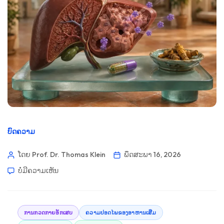
ບົດຄວາມ
ໂດຍ Prof. Dr. Thomas Klein
ພຶດສະພາ 16, 2026
ບໍ່​ມີ​ຄວາມ​ເຫັນ
ການກວດກາຍອັກເສບ
ຄວາມປອດໄພຂອງອາຫານເສີມ