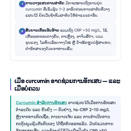
ການວາງແຜນການຜ່າຕັດ
ມັກຈະໝາຍເຖິງການຢຸດ
curcumin ທີ່ເຂັ້ມຂຸ້ນ 1–2 ອາທິດກ່ອນການຜ່າຕັດທີ່ວາງ
ແຜນໄວ້ ຍົກເວັ້ນຖ້າທີມຜ່າຕັດໃຫ້ຄຳແນະນຳອື່ນ.
ສັນຍານເຕືອນອັນຮ້າຍ
ລວມເຖິງ CRP >50 mg/L, ໄຂ້,
ເຫື່ອອອກຕອນກາງຄືນ, ຕາເຫຼືອງ, ອາຈົມສີດຳ, ບວມ
ຮຸນແຮງ, ໂລຫິດເລືອດຈາງໃໝ່ ຫຼື ນ້ຳໜັກຫຼຸດບໍ່ຮູ້ສາເຫດ;
ຢ່າຮັກສາເອງດ້ວຍອາຫານເສີມ.
ເມື່ອ curcumin ອາດຊ່ວຍການອັກເສບ — ແລະ
ເມື່ອບໍ່ຄວນ
Curcumin ສຳລັບການອັກເສບ
ອາດຊ່ວຍໄດ້ເມື່ອການອັກເສບ
ຕ່ຳລະດັບ ແລະ ຍືນຍົງ — ຕົວຢ່າງ, hs-CRP 2–10 mg/L
ຫຼັງຈາກການຕິດເຊື້ອ, ການບາດເຈັບ ແລະ ການກຳເນີດການ
ກະຕຸ້ນພູມຄຸ້ມກັນຕົນເອງ ໄດ້ຖືກຕັດອອກແລ້ວ. ມັນບໍ່ແມ່ນການ
ຮັກສາສຸກເສີນ, ແລະຂ້ອຍບໍ່ໃຊ້ມັນເພື່ອປິດບັງ CRP >50