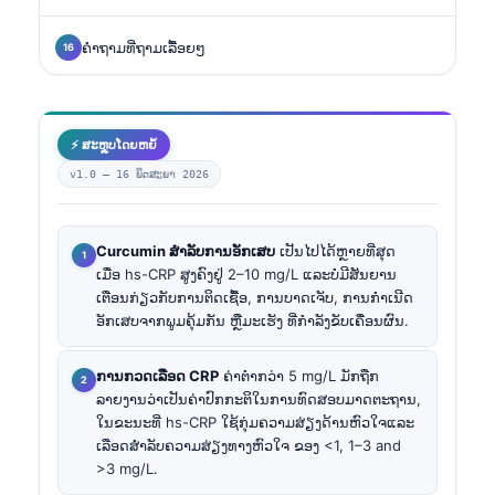
ຄໍາຖາມທີ່ຖາມເລື້ອຍໆ
⚡ ສະຫຼຸບໂດຍຫຍໍ້
v1.0 —
16 ພຶດສະພາ 2026
Curcumin ສຳລັບການອັກເສບ
ເປັນໄປໄດ້ຫຼາຍທີ່ສຸດ
ເມື່ອ hs-CRP ສູງຄົງຢູ່ 2–10 mg/L ແລະບໍ່ມີສັນຍານ
ເຕືອນກ່ຽວກັບການຕິດເຊື້ອ, ການບາດເຈັບ, ການກຳເນີດ
ອັກເສບຈາກພູມຄຸ້ມກັນ ຫຼືມະເຮັງ ທີ່ກຳລັງຂັບເຄື່ອນຜົນ.
ການກວດເລືອດ CRP
ຄ່າຕ່ຳກວ່າ 5 mg/L ມັກຖືກ
ລາຍງານວ່າເປັນຄ່າປົກກະຕິໃນການທົດສອບມາດຕະຖານ,
ໃນຂະນະທີ່ hs-CRP ໃຊ້ກຸ່ມຄວາມສ່ຽງດ້ານຫົວໃຈແລະ
ເລືອດສຳລັບຄວາມສ່ຽງທາງຫົວໃຈ ຂອງ <1, 1–3 and
>3 mg/L.