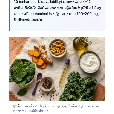
ໄດ້ (enhanced-bioavailability) ປົກກະຕິແມ່ນ 4–12
ອາທິດ. ຂີ້ໝິ້ນໃນຄົວບໍ່ແມ່ນຂະໜາດດຽວກັນ: ຜົງຂີ້ໝິ້ນ 1 ບ່ວງ
ຊາ ອາດມີ curcuminoids ພຽງແຕ່ປະມານ 100–200 mg,
ຂຶ້ນກັບຜະລິດຕະພັນ.
ຮູບທີ 6:
ການປັບສູດສົ່ງຜົນຕໍ່ການດູດຊຶມ, ຜົນຂ້າງຄຽງ ແລະຄວາມ
ສ່ຽງການປະຕິກິລິຍາກັບຢາ.