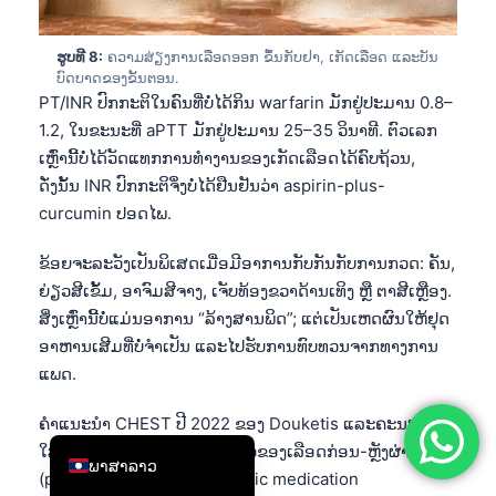
简体中文
ຮູບທີ 8:
ຄວາມສ່ຽງການເລືອດອອກ ຂຶ້ນກັບຢາ, ເກັດເລືອດ ແລະບັນ
Română
ບົດບາດຂອງຂັ້ນຕອນ.
Türkçe
PT/INR ປົກກະຕິໃນຄົນທີ່ບໍ່ໄດ້ກິນ warfarin ມັກຢູ່ປະມານ 0.8–
1.2, ໃນຂະນະທີ່ aPTT ມັກຢູ່ປະມານ 25–35 ວິນາທີ. ຕົວເລກ
Ελληνικά
ເຫຼົ່ານີ້ບໍ່ໄດ້ວັດແທກການທຳງານຂອງເກັດເລືອດໄດ້ຄົບຖ້ວນ,
Português
ດັ່ງນັ້ນ INR ປົກກະຕິຈຶ່ງບໍ່ໄດ້ຢືນຢັນວ່າ aspirin-plus-
Español
curcumin ປອດໄພ.
Italiano
ຂ້ອຍຈະລະວັງເປັນພິເສດເມື່ອມີອາການກັບກັນກັບການກວດ: ຄັນ,
עִבְרִית
ຍ່ຽວສີເຂັ້ມ, ອາຈົມສີຈາງ, ເຈັບທ້ອງຂວາດ້ານເທິງ ຫຼື ຕາສີເຫຼືອງ.
ສິ່ງເຫຼົ່ານີ້ບໍ່ແມ່ນອາການ “ລ້າງສານພິດ”; ແຕ່ເປັນເຫດຜົນໃຫ້ຢຸດ
Français
ອາຫານເສີມທີ່ບໍ່ຈຳເປັນ ແລະໄປຮັບການທົບທວນຈາກທາງການ
العربية
ແພດ.
Deutsch
ຄຳແນະນຳ CHEST ປີ 2022 ຂອງ Douketis ແລະຄະນະ ເນັ້ນ
English
ໃສ່ການຈັດການຢາຕ້ານການກໍ່ຕົວຂອງເລືອດກ່ອນ-ຫຼັງຜ່າຕັດ
ພາສາລາວ
(perioperative antithrombotic medication