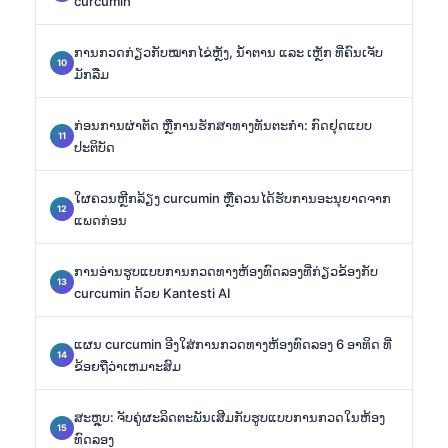
curcumin
ການກວດກ່ຽວກັບໝາກໄຂ່ຫຼັງ, ນ້ຳຕານ ແລະ ເຫຼັກ ທີ່ຄົນເຈັບ
ມັກລືມ
ກ່ອນການຜ່າຕັດ ຫຼືການຮັກສາທາງທັນຕະກຳ: ກົດຢຸດແບບ
ປະຕິບັດ
ໃຜຄວນຫຼີກລ້ຽງ curcumin ຫຼືຄວນໄດ້ຮັບການອະນຸຍາດຈາກ
ແພດກ່ອນ
ການອ່ານຮູບແບບການກວດທາງຫ້ອງທົດລອງທີ່ກ່ຽວຂ້ອງກັບ
curcumin ດ້ວຍ Kantesti AI
ແຜນ curcumin ອີງໃສ່ການກວດທາງຫ້ອງທົດລອງ 6 ອາທິດ ທີ່
ຂ້ອຍຖືວ່າເຫມາະສົມ
ສະຫຼຸບ: ຈັບຄູ່ຜະລິດຕະພັນເສີມກັບຮູບແບບການກວດໃນຫ້ອງ
ທົດລອງ