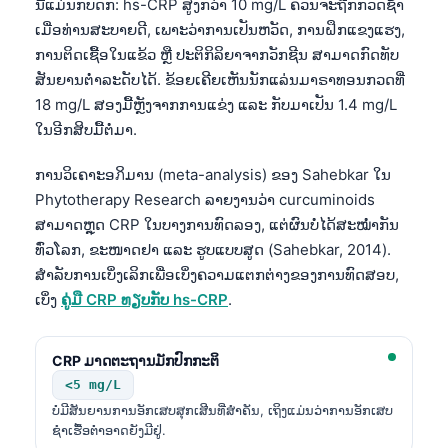
ນີ້ແມ່ນກັບດັກ: hs-CRP ສູງກວ່າ 10 mg/L ຄວນຈະຖືກກວດຊ້ຳ
ເມື່ອທ່ານສະບາຍດີ, ເພາະວ່າການເປັນຫວັດ, ການຝຶກແຂງແຮງ,
ການຕິດເຊື້ອໃນແຂ້ວ ຫຼື ປະຕິກິລິຍາຈາກວັກຊີນ ສາມາດກົດທັບ
ສັນຍານຕ່ຳລະດັບໄດ້. ຂ້ອຍເຄີຍເຫັນນັກແລ່ນມາຣາທອນກວດທີ່
18 mg/L ສອງມື້ຫຼັງຈາກການແຂ່ງ ແລະ ກັບມາເປັນ 1.4 mg/L
ໃນອີກສິບມື້ຕໍ່ມາ.
ການວິເຄາະອภິມານ (meta-analysis) ຂອງ Sahebkar ໃນ
Phytotherapy Research ລາຍງານວ່າ curcuminoids
ສາມາດຫຼຸດ CRP ໃນບາງການທົດລອງ, ແຕ່ຜົນບໍ່ໄດ້ສະໝ່ຳກັນ
ທົ່ວໂລກ, ຂະໜາດຢາ ແລະ ຮູບແບບສູດ (Sahebkar, 2014).
ສຳລັບການເບິ່ງເລິກເພື່ອເບິ່ງຄວາມແຕກຕ່າງຂອງການທົດສອບ,
ເບິ່ງ
ຄູ່ມື CRP ທຽບກັບ hs-CRP
.
CRP ມາດຕະຖານມັກປົກກະຕິ
<5 mg/L
ບໍ່ມີສັນຍານການອັກເສບສຸກເສີນທີ່ສຳຄັນ, ເຖິງແມ່ນວ່າການອັກເສບ
ຊຳເຮື້ອຕ່ຳອາດຍັງມີຢູ່.