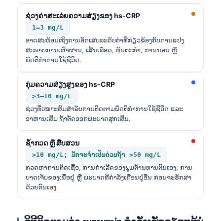
ຊ່ວງຄ່າສະເລ່ຍຄວາມສ່ຽງຂອງ hs-CRP
1–3 mg/L
ອາດສະທ້ອນເຖິງການອັກເສບລະດັບຕໍ່າທີ່ກ່ຽວຂ້ອງກັບການແປງ
ສະພາບການເຜົາຜານ, ເສັ້ນເລືອດ, ທັນຕະກຳ, ການນອນ ຫຼື
ພຶດຕິກຳການໃຊ້ຊີວິດ.
ກຸ່ມຄວາມສ່ຽງສູງຂອງ hs-CRP
>3–10 mg/L
ຊ່ວງທີ່ເໝາະສົມສຳລັບການຕິດຕາມພຶດຕິກຳການໃຊ້ຊີວິດ ແລະ
ອາຫານເສີມ ຖ້າຕັດອອກພະຍາດສຸກເສີນ.
ຊ້ຳກວດ ຫຼື ສືບສວນ
>10 mg/L; ມັກຈະຈຳເປັນດ່ວນຖ້າ >50 mg/L
ກວດຫາການຕິດເຊື້ອ, ການກຳເລີດຂອງພູມຕ້ານທານຕົນເອງ, ການ
ບາດເຈັບຂອງເນື້ອຢູ່ ຫຼື ພະຍາດທີ່ກຳລັງເຄື່ອນຢູ່ອື່ນ ກ່ອນຈະຮັກສາ
ດ້ວຍຕົນເອງ.