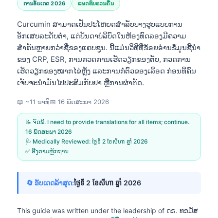
ການອັບເດດ 2026
ແພດທົບທວນຄືນ
Curcumin ສາມາດເປັນປະໂຫຍດສຳລັບບາງຮູບແບບການ
ອັກເສບລະດັບຕ່ຳ, ແຕ່ບັນດາບໍລິບົດໃນຫ້ອງທົດລອງມີຄວາມ
ສຳຄັນຫຼາຍກວ່າຊື່ຂອງແຄບຊູນ. ນີ້ແມ່ນວິທີທີ່ຂ້ອຍອ່ານຂໍ້ມູນຊີ້ນຳ
ຂອງ CRP, ESR, ການກວດການເຮັດວຽກຂອງຕັບ, ກວດການ
ເຮັດວຽກຂອງໝາກໄຂ່ຫຼັງ ແລະການກໍ່ຕົວຂອງເລືອດ ກ່ອນທີ່ຄົນ
ເຈັບຈະນຳມັນໄປປະສົມກັບຢາ ຫຼືການຜ່າຕັດ.
📖 ~11 ນາທີ
📅
16 ພຶດສະພາ 2026
📝 ຈັດພິ. I need to provide translations for all items; continue.
16 ພຶດສະພາ 2026
🩺 Medically Reviewed:
ថ្ងៃទី 2 ខែសីហា ឆ្នាំ 2026
✅ ອີງຕາມຫຼັກຖານ
🔄 ອັບເດດລ້າສຸດ:
ថ្ងៃទី 2 ខែសីហា ឆ្នាំ 2026
This guide was written under the leadership of
ດຣ. ທອມັສ