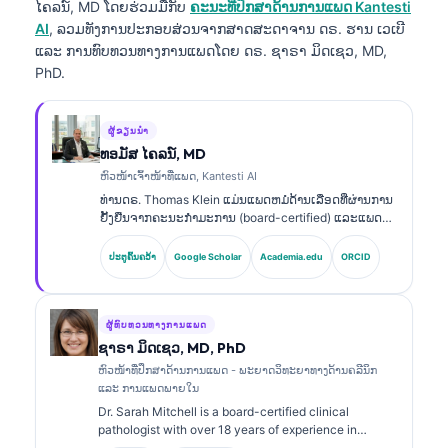
ໄຄລນ໌, MD
ໂດຍຮ່ວມມືກັບ
ຄະນະທີ່ປຶກສາດ້ານການແພດ Kantesti
AI
, ລວມທັງການປະກອບສ່ວນຈາກສາດສະດາຈານ ດຣ. ຮານ ເວເບີ
ແລະ ການທົບທວນທາງການແພດໂດຍ ດຣ. ຊາຣາ ມິດເຊວ, MD,
PhD.
ຜູ້ຂຽນນຳ
ທອມັສ ໄຄລນ໌, MD
ຫົວໜ້າເຈົ້າໜ້າທີ່ແພດ, Kantesti AI
ທ່ານດຣ. Thomas Klein ແມ່ນແພດຫມໍດ້ານເລືອດທີ່ຜ່ານການ
ຢັ້ງຢືນຈາກຄະນະກຳມະການ (board-certified) ແລະແພດ
ອາຍຸລະບົບ (internist) ທີ່ມີປະສົບການຫຼາຍກວ່າ 15 ປີ ໃນດ້ານ
ການແພດທາງຫ້ອງທົດລອງ ແລະການວິເຄາະທາງຄລີນິກທີ່ຊ່ວຍ
ປະຕູຄົ້ນຄວ້າ
Google Scholar
Academia.edu
ORCID
ໂດຍ AI. ໃນຖານະ Chief Medical Officer ຢູ່ Kantesti AI,
ທ່ານໃຫ້ການກຳກັບດ້ານຄລີນິກເພື່ອຄວາມຖືກຕ້ອງທາງການ
ແພດຂອງ neural network ທີ່ເປັນຂອງສະເພາະ
(proprietary). ທ່ານດຣ. Klein ໄດ້ຕີພິມຜົນງານຢ່າງ
ຜູ້ທົບທວນທາງການແພດ
ກວ້າງຂວາງກ່ຽວກັບການຕີຄວາມ biomarker ແລະການວິນິດ
ຊາຣາ ມິດເຊວ, MD, PhD
ໄຊທາງຫ້ອງທົດລອງ ໃນຫົວຂໍ້ດ້ານການແພດທາງຫ້ອງທົດລອງ.
ຫົວໜ້າທີ່ປຶກສາດ້ານການແພດ - ພະຍາດວິທະຍາທາງດ້ານຄລີນິກ
ແລະ ການແພດພາຍໃນ
Dr. Sarah Mitchell is a board-certified clinical
pathologist with over 18 years of experience in
laboratory medicine and diagnostic analysis. She