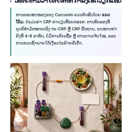
ວິທີຕິດຕາມວ່າ curcumin ກຳລັງເຮັດວຽກແທ້ບໍ
ການຕອບສະໜອງຂອງ Curcumin ຄວນຕັດສິນໂດຍ
ແນວ
ໂນ້ມ
, ບໍ່ແມ່ນຄ່າ CRP ຄ່າດຽວທີ່ແຍກອອກ. ການທົດລອງທີ່
ຍຸດຕິທຳມັກໝາຍເຖິງ hs-CRP ຫຼື CRP ພື້ນຖານ, ຂະໜາດຢາ
ຄົງທີ່ 4–8 ອາທິດ, ບໍ່ມີການຕິດເຊື້ອ ຫຼື ການບາດເຈັບໃໝ່, ແລະ
ການກວດຊ້ຳພາຍໃຕ້ເງື່ອນໄຂຄ້າຍຄືເກົ່າ.