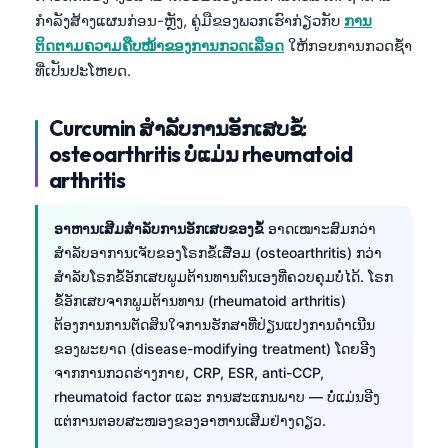
ກຳລັງສ້າງແຜນກ່ອນ-ຫຼັງ, ຄູ່ມືຂອງພວກເຮົາກ່ຽວກັບ
ການ
ຕິດຕາມຄວາມຄືບໜ້າຂອງການກວດເລືອດ
ໃຫ້ກອບການກວດຊ້ຳ
ທີ່ເປັນປະໂຫຍດ.
Curcumin ສຳລັບການອັກເສບຂໍ້:
osteoarthritis ບໍ່ແມ່ນ rheumatoid
arthritis
ອາຫານເສີມສຳລັບການອັກເສບຂອງຂໍ້
ອາດເໝາະສົມກວ່າ
ສຳລັບອາການເຈັບຂອງໂຣກຂໍ້ເສື່ອມ (osteoarthritis) ກວ່າ
ສຳລັບໂຣກຂໍ້ອັກເສບພູມຕ້ານທານຕົນເອງທີ່ຄວບຄຸມບໍ່ໄດ້. ໂຣກ
ຂໍ້ອັກເສບຈາກພູມຕ້ານທານ (rheumatoid arthritis)
ຕ້ອງການການຕັດສິນໃຈການຮັກສາທີ່ປ່ຽນແປງການດຳເນີນ
ຂອງພະຍາດ (disease-modifying treatment) ໂດຍອີງ
ຈາກການກວດຮ່າງກາຍ, CRP, ESR, anti-CCP,
rheumatoid factor ແລະ ການສະແກນພາບ — ບໍ່ແມ່ນອີງ
ແຕ່ການຕອບສະໜອງຂອງອາຫານເສີມຢ່າງດຽວ.