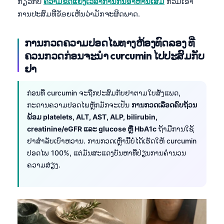
ກ່ຽວກັບ
ຄວາມຂັດແຍ້ງເວລາການກິນອາຫານເສີມ
ກວມເອົາ
Frysk
ການປະສົມທີ່ຂ້ອຍເຫັນວ່າມັກຈະຜິດພາດ.
Esperanto
ການກວດຄວາມປອດໄພທາງຫ້ອງທົດລອງ ທີ່
Беларуская мова
ຄວນກວດກ່ອນຈະນຳ curcumin ໄປປະສົມກັບ
Татар теле
ຢາ
Кыргызча
ئۇيغۇرچە
ກ່ອນທີ່ curcumin ຈະຖືກປະສົມກັບຢາຕາມໃບສັ່ງແພດ,
ກະດານຄວາມປອດໄພຫຼັກມັກຈະເປັນ
ການກວດເລືອດຄົບຖ້ວນ
Cebuano
ພ້ອມ platelets, ALT, AST, ALP, bilirubin,
Basa Jawa
creatinine/eGFR ແລະ glucose ຫຼື HbA1c
ຖ້າມີການໃຊ້
ຢາສຳລັບເບົາຫວານ. ການກວດເຫຼົ່ານີ້ບໍ່ໄດ້ເຮັດໃຫ້ curcumin
Монгол
ປອດໄພ 100%, ແຕ່ມັນສະແດງບັນຫາທີ່ປ່ຽນການຄຳນວນ
Afrikaans
ຄວາມສ່ຽງ.
العربية المغربية
Occitan
Gàidhlig