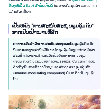
ຫ້ອງປະລິດ (lab) ສຳລັບເຈັບຂໍ້
ກ່ອນຈະສົມມຸດວ່າ curcumin
ແມ່ນສ່ວນທີ່ຂາດ.
ເປັນຫຍັງ “ການສະໜັບສະໜູນພູມຄຸ້ມກັນ”
ອາດເປັນເປົ້າໝາຍທີ່ຜິດ
ອາຫານເສີມສຳລັບການສະໜັບສະໜູນລະບົບພູມຄຸ້ມກັນ
ມັກ
ຖືກການຕະຫຼາດວ່າຖ້າມີກິດຈະກຳພູມຄຸ້ມກັນຫຼາຍກໍຈະດີກວ່າ
ສະເໝີ ແຕ່ວ່າການອັກເສບມັກເປັນບັນຫາການຄວບຄຸມ
(regulation) ບໍ່ແມ່ນບັນຫາຄວາມອ່ອນແອ. Curcumin ຄວນ
ຄິດເຖິງເປັນສານທີ່ອາດປັບປ່ຽນການທຳງານຂອງພູມຄຸ້ມກັນ
(immune-modulating compound) ບໍ່ແມ່ນຕົວເສີມພູມຄຸ້ມ
ກັນ.