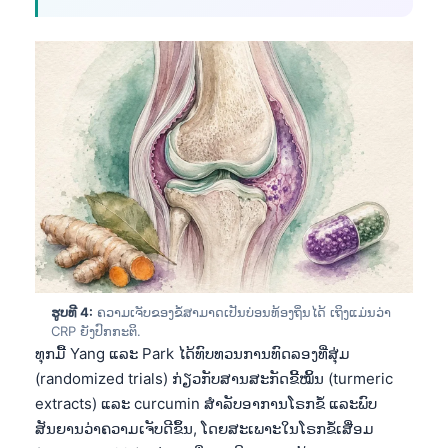
ຮູບທີ 4:
ຄວາມເຈັບຂອງຂໍ້ສາມາດເປັນບ່ອນທ້ອງຖິ່ນໄດ້ ເຖິງແມ່ນວ່າ
CRP ຍັງປົກກະຕິ.
ທຸກມື້ Yang ແລະ Park ໄດ້ທົບທວນການທົດລອງທີ່ສຸ່ມ
(randomized trials) ກ່ຽວກັບສານສະກັດຂີ້ໝິ້ນ (turmeric
extracts) ແລະ curcumin ສຳລັບອາການໂຣກຂໍ້ ແລະພົບ
ສັນຍານວ່າຄວາມເຈັບດີຂຶ້ນ, ໂດຍສະເພາະໃນໂຣກຂໍ້ເສື່ອມ