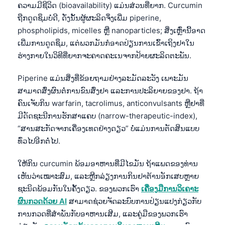
ຄວາມມີຊີວິດ (bioavailability) ແມ່ນສ່ວນທີ່ຍາກ. Curcumin
ຖືກດູດຊຶມບໍ່ດີ, ດັ່ງນັ້ນຜູ້ຜະລິດຈຶ່ງເພີ່ມ piperine,
phospholipids, micelles ຫຼື nanoparticles; ສິ່ງເຫຼົ່ານີ້ອາດ
ເພີ່ມການດູດຊຶມ, ແຕ່ພວກມັນກໍອາດປ່ຽນການເຂົ້າເຖິງຢາໃນ
ຮ່າງກາຍໃນວິທີທີ່ຍາກຈະຄາດຄະເນຈາກປ້າຍຜະລິດຕະພັນ.
Piperine ແມ່ນສິ່ງທີ່ຂ້ອຍຖາມຢ່າງລະມັດລະວັງ ເພາະມັນ
ສາມາດສົ່ງຜົນຕໍ່ການຂົນສົ່ງຢາ ແລະການປະລິຍາຍຂອງຢາ. ຖ້າ
ຄົນເຈັບກິນ warfarin, tacrolimus, anticonvulsants ຫຼືຢາທີ່
ມີດັດຊະນີການຮັກສາແຄບ (narrow-therapeutic-index),
“ສານສະກັດຈາກເຄື່ອງເທດຢ່າງດຽວ” ບໍ່ແມ່ນການຕັດສິນແບບ
ທົ່ວໄປອີກຕໍ່ໄປ.
ໃຫ້ກິນ curcumin ພ້ອມອາຫານທີ່ມີໄຂມັນ ຖ້າແພດຂອງທ່ານ
ເຫັນວ່າເໝາະສົມ, ແລະຫຼີກລ່ຽງການກິນຢາຕ້ານອັກເສບຫຼາຍ
ຊະນິດພ້ອມກັນໃນຄັ້ງດຽວ. ຂອງພວກເຮົາ
ເຄື່ອງມືການວິເຄາະ
ຜົນກວດດ້ວຍ AI
ສາມາດຊ່ວຍຈັດລະບົບການປ່ຽນແປງກ່ຽວກັບ
Norsk bokmål
ການກວດທີ່ສຳພັນກັບອາຫານເສີມ, ແລະຄູ່ມືຂອງພວກເຮົາ
Ślōnskŏ gŏdka