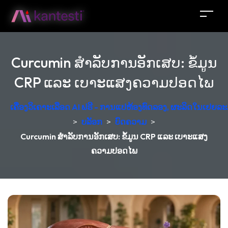
Curcumin ສຳລັບການອັກເສບ: ຂໍ້ມູນ
CRP ແລະ ເບາະແສງຄວາມປອດໄພ
ເຄື່ອງວິເຄາະເລືອດ AI ຟຣີ - ການແປຫ້ອງທົດລອງ, ຜະລິດໃນເຢຍລະ
>
ບລັອກ
>
ບົດຄວາມ
>
Curcumin ສຳລັບການອັກເສບ: ຂໍ້ມູນ CRP ແລະ ເບາະແສງ
ຄວາມປອດໄພ