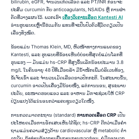
bilirubin, eGFR, ຈຳນວນເກັດເລືອດ ແລະ PT/INR ກ່ອນຈະ
ປະສົມ curcumin ກັບ anticoagulants, NSAIDs ຫຼື ການຜ່າ
ຕັດທີ່ວາງແຜນໄວ້. ພວກເຮົາ
ເຄື່ອງວິເຄາະເລືອດ Kantesti AI
ອ່ານຮູບແບບເຫຼົ່ານີ້ຮ່ວມກັນ ແທນທີ່ຈະປິ່ນປົວຕົວຊີ້ວັດດຽວເປັນ
ເລື່ອງທັງໝົດ.
ຂ້ອຍແມ່ນ Thomas Klein, MD, ຫົວໜ້າທາງການແພດຂອງ
Kantesti, ແລະ ຮູບແບບທີ່ຂ້ອຍເຫັນບໍ່ບ່ອຍທີ່ສຸດບໍ່ແມ່ນໂລກທີ່
ຮຸນແຮງ — ມັນແມ່ນ hs-CRP ທີ່ສູງຂຶ້ນເລັກນ້ອຍປະມານ 3.8
mg/L ໃນຄົນອາຍຸ 48 ປີທີ່ເມື່ອຍລ້າ ມີນ້ຳໜັກເພີ່ມບໍລິເວນທ້ອງ,
ຂໍ້ເຈັບເຂົ່າ ແລະ ຈຳນວນເມັດເລືອດຂາວປົກກະຕິ. ໃນສະພາບນັ້ນ,
curcumin ອາດເປັນເຄື່ອງມືນ້ອຍໜຶ່ງ, ແຕ່ການນອນ, ສຸຂະພາບ
ປະດັບ, ຂະໜາດຮອບແອວ ແລະ ອາຫານ ມັກຈະຊ່ວຍໃຫ້ CRP
ປ່ຽນແປງໄດ້ແນ່ນອນກວ່າແຄບຊູນດຽວໃດໜຶ່ງ.
ການກວດມາດຕະຖານ (standard)
ການກວດເລືອດ CRP
ເປັນ
ປະໂຫຍດເມື່ອການອັກເສບເຫັນໄດ້ຊັດ; hs-CRP ດີກວ່າເມື່ອຄຳ
ຖາມແມ່ນຄວາມສ່ຽງດ້ານ cardiovascular ຫຼື metabolic ຕ່ຳ
ລະດັບ. ຖ້າທ່ານຕ້ອງການພື້ນຖານການກວດກ່ອນ, ຄູ່ມືຂອງພວກ