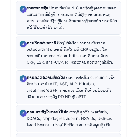
ເວລາກວດຊ້ຳ
ປົກກະຕິແມ່ນ 4–8 ອາທິດຫຼັງຈາກຂະໜາດ
curcumin ທີ່ຄົງທີ່; ການກວດ 2 ມື້ຫຼັງຈາກອອກກຳລັງ
ກາຍ, ການຕິດເຊື້ອ ຫຼືການຮັກສາທາງທັນຕະກຳ ອາດຊີ້ວ່າ
ບໍ່ໄດ້ຜົນແທ້ (ຜິດພາດ).
ການອັກເສບຂອງຂໍ້
ຕ້ອງມີບໍລິບົດ: ອາການເຈັບຈາກ
osteoarthritis ອາດດີຂຶ້ນໂດຍທີ່ CRP ບໍ່ປ່ຽນ, ໃນ
ຂະນະທີ່ rheumatoid arthritis ຄວນຕິດຕາມດ້ວຍ
CRP, ESR, anti-CCP, RF ແລະການກວດທາງຄລີນິກ.
ການກວດຄວາມປອດໄພ
ກ່ອນຈະປະສົມ curcumin ເຂົ້າ
ກັບຢາ ຄວນມີ ALT, AST, ALP, bilirubin,
creatinine/eGFR, ການກວດເລືອດຄົບຖ້ວນພ້ອມເກັດ
ເລືອດ ແລະ ບາງຄັ້ງ PT/INR ຫຼື aPTT.
ຄວາມລະວັງໃນການໃຊ້ຢາ
ແຮງທີ່ສຸດກັບ warfarin,
DOACs, clopidogrel, aspirin, NSAIDs, ຢາສຳລັບ
ໂລກເບົາຫວານ, ຢາເຄມີບຳບັດ ແລະ ຢາກົດພູມຄຸ້ມກັນ.