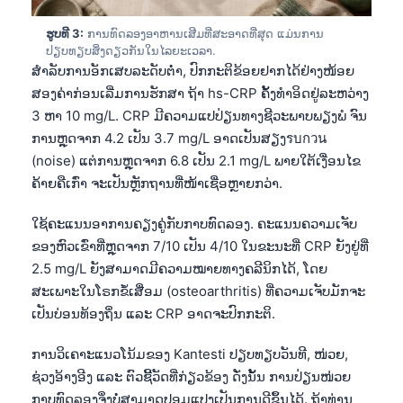
ຮູບທີ 3:
ການທົດລອງອາຫານເສີມທີ່ສະອາດທີ່ສຸດ ແມ່ນການ
ປຽບທຽບສິ່ງດຽວກັນໃນໄລຍະເວລາ.
ສຳລັບການອັກເສບລະດັບຕໍ່າ, ປົກກະຕິຂ້ອຍຢາກໄດ້ຢ່າງໜ້ອຍ
ສອງຄ່າກ່ອນເລີ່ມການຮັກສາ ຖ້າ hs-CRP ຄັ້ງທຳອິດຢູ່ລະຫວ່າງ
3 ຫາ 10 mg/L. CRP ມີຄວາມແປປ່ຽນທາງຊີວະພາບພຽງພໍ ຈົນ
ການຫຼຸດຈາກ 4.2 ເປັນ 3.7 mg/L ອາດເປັນສຽງรบกวน
(noise) ແຕ່ການຫຼຸດຈາກ 6.8 ເປັນ 2.1 mg/L ພາຍໃຕ້ເງື່ອນໄຂ
ຄ້າຍຄືເກົ່າ ຈະເປັນຫຼັກຖານທີ່ໜ້າເຊື່ອຫຼາຍກວ່າ.
ໃຊ້ຄະແນນອາການຄຽງຄູ່ກັບກາບທົດລອງ. ຄະແນນຄວາມເຈັບ
ຂອງຫົວເຂົ່າທີ່ຫຼຸດຈາກ 7/10 ເປັນ 4/10 ໃນຂະນະທີ່ CRP ຍັງຢູ່ທີ່
2.5 mg/L ຍັງສາມາດມີຄວາມໝາຍທາງຄລີນິກໄດ້, ໂດຍ
ສະເພາະໃນໂຣກຂໍ້ເສື່ອມ (osteoarthritis) ທີ່ຄວາມເຈັບມັກຈະ
ເປັນບ່ອນທ້ອງຖິ່ນ ແລະ CRP ອາດຈະປົກກະຕິ.
ການວິເຄາະແນວໂນ້ມຂອງ Kantesti ປຽບທຽບວັນທີ, ໜ່ວຍ,
ຊ່ວງອ້າງອີງ ແລະ ຕົວຊີ້ວັດທີ່ກ່ຽວຂ້ອງ ດັ່ງນັ້ນ ການປ່ຽນໜ່ວຍ
ກາບທົດລອງຈຶ່ງບໍ່ສາມາດປອມແປງເປັນການດີຂຶ້ນໄດ້. ຖ້າທ່ານ