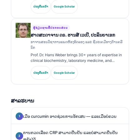
holds specialty certifications in clinical chemistry and
ປະຕູຄົ້ນຄວ້າ
Google Scholar
has published extensively on biomarker panels and
laboratory analysis in clinical practice.
ຜູ້ຊ່ຽວຊານທີ່ປະກອບສ່ວນ
ສາດສະດາຈານ ດຣ. ຮານສ໌ ເວເບີ, ປະລິນຍາເອກ
ອາຈານສອນວິຊາການແພດຫ້ອງທົດລອງ ແລະ ຊີວະເຄມີທາງດ້ານຄລີ
ນິກ
Prof. Dr. Hans Weber brings 30+ years of expertise in
clinical biochemistry, laboratory medicine, and
biomarker research. Former President of the German
Society for Clinical Chemistry, he specializes in
ປະຕູຄົ້ນຄວ້າ
Google Scholar
diagnostic panel analysis, biomarker standardization,
and AI-assisted laboratory medicine.
ສາລະບານ
ເມື່ອ curcumin ອາດຊ່ວຍການອັກເສບ — ແລະເມື່ອບໍ່ຄວນ
ການກວດເລືອດ CRP ສາມາດຢືນຢັນ ແລະບໍ່ສາມາດຢືນຢັນ
ຫຍັງໄດ້