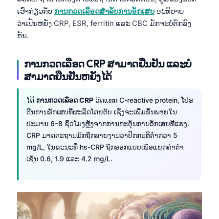
ເຮົາກ່ຽວກັບ
ການກວດເລືອດສຳລັບການອັກເສບ
ອະທິບາຍ
ວ່າເປັນຫຍັງ CRP, ESR, ferritin ແລະ CBC ມັກຈະບໍ່ຕົກລົງ
ກັນ.
ການກວດເລືອດ CRP ສາມາດຢືນຢັນ ແລະບໍ່
ສາມາດຢືນຢັນຫຍັງໄດ້
ໄດ້
ການກວດເລືອດ CRP
ວັດແທກ C-reactive protein, ໂປຣ
ຕີນການອັກເສບທີ່ຜະລິດໂດຍຕັບ ເຊິ່ງຈະເພີ່ມຂຶ້ນພາຍໃນ
ປະມານ 6–8 ຊົ່ວໂມງຫຼັງຈາກການກະຕຸ້ນການອັກເສບທີ່ແຮງ.
CRP ມາດຕະຖານມັກຖືກລາຍງານວ່າປົກກະຕິຕ່ຳກວ່າ 5
mg/L, ໃນຂະນະທີ່ hs-CRP ຖືກອອກແບບເພື່ອແຍກຄ່າຕ່ຳ
ເຊັ່ນ 0.6, 1.9 ແລະ 4.2 mg/L.