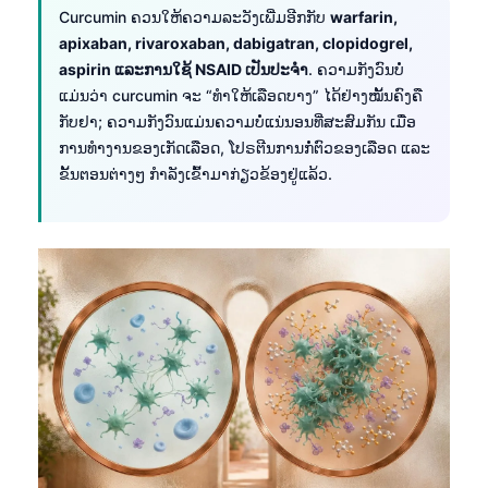
日本語
Curcumin ຄວນໃຫ້ຄວາມລະວັງເພີ່ມອີກກັບ
warfarin,
apixaban, rivaroxaban, dabigatran, clopidogrel,
Eesti
aspirin ແລະການໃຊ້ NSAID ເປັນປະຈຳ
. ຄວາມກັງວົນບໍ່
Azərbaycan dili
ແມ່ນວ່າ curcumin ຈະ “ທຳໃຫ້ເລືອດບາງ” ໄດ້ຢ່າງໝັ້ນຄົງຄື
Bosanski
ກັບຢາ; ຄວາມກັງວົນແມ່ນຄວາມບໍ່ແນ່ນອນທີ່ສະສົມກັນ ເມື່ອ
ການທຳງານຂອງເກັດເລືອດ, ໂປຣຕີນການກໍ່ຕົວຂອງເລືອດ ແລະ
Svenska
ຂັ້ນຕອນຕ່າງໆ ກຳລັງເຂົ້າມາກ່ຽວຂ້ອງຢູ່ແລ້ວ.
Српски језик
Íslenska
Հայերեն
Bahasa Indonesia
हिन्दी
Nederlands
Dansk
Български
فارسی