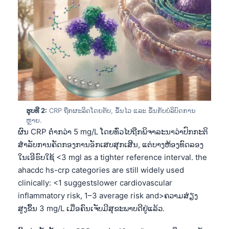
ຮູບທີ 2:
CRP ຖືກຜະລິດໂດຍຕັບ, ຂຶ້ນໄວ ແລະ ຂຶ້ນກັບບໍລິບົດການ
ຫຼາຍ.
ຜົນ CRP ຕ່ຳກວ່າ 5 mg/L ໂດຍທົ່ວໄປຖືກພິຈາລະນາວ່າປົກກະຕິ
ສຳລັບການຄັດກອງການອັກເສບສຸກເສີນ, ແຕ່ບາງຫ້ອງທົດລອງ
ໃນເອີຣົບໃຊ້ <3 mgl as a tighter reference interval. the
ahacdc hs-crp categories are still widely used
clinically: <1 suggestslower cardiovascular
inflammatory risk, 1–3 average risk and>ຄວາມສ່ຽງ
ສູງຂຶ້ນ 3 mg/L ເມື່ອຄົນເຈັບມີສຸຂະພາບດີຢູ່ແລ້ວ.