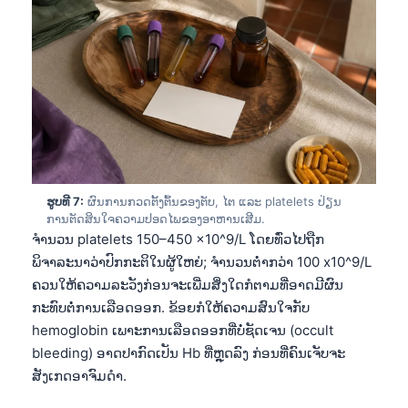
Euskara
Македонски јазик
Latviešu valoda
Galego
অসমীয়া
සිංහල
سنڌي
ຮູບທີ 7:
ຜົນການກວດຕັ້ງຕົ້ນຂອງຕັບ, ໄຕ ແລະ platelets ປ່ຽນ
پښتو
ການຕັດສິນໃຈຄວາມປອດໄພຂອງອາຫານເສີມ.
ຈຳນວນ platelets 150–450 x10^9/L ໂດຍທົ່ວໄປຖືກ
ພິຈາລະນາວ່າປົກກະຕິໃນຜູ້ໃຫຍ່; ຈຳນວນຕ່ຳກວ່າ 100 x10^9/L
Slovenčina
ຄວນໃຫ້ຄວາມລະວັງກ່ອນຈະເພີ່ມສິ່ງໃດກໍຕາມທີ່ອາດມີຜົນ
Hrvatski
ກະທົບຕໍ່ການເລືອດອອກ. ຂ້ອຍກໍໃຫ້ຄວາມສົນໃຈກັບ
hemoglobin ເພາະການເລືອດອອກທີ່ບໍ່ຊັດເຈນ (occult
Suomi
bleeding) ອາດປາກົດເປັນ Hb ທີ່ຫຼຸດລົງ ກ່ອນທີ່ຄົນເຈັບຈະ
Қазақ тілі
ສັງເກດອາຈົມດຳ.
Català