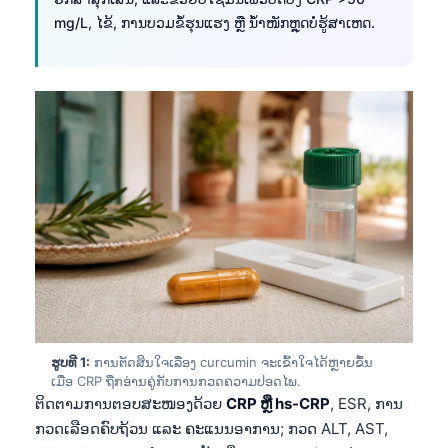
mg/L, ໄຂ້, ການບວມຂໍ້ຮຸນແຮງ ຫຼື ນ້ຳໜັກຫຼຸດບໍ່ຮູ້ສາເຫດ.
ຮູບທີ 1:
ການຕັດສິນໃຈເລື່ອງ curcumin ຈະເຂົ້າໃຈໄດ້ຫຼາຍຂຶ້ນ
ເມື່ອ CRP ຖືກອ່ານຄູ່ກັບການກວດຄວາມປອດໄພ.
ຕິດຕາມການຕອບສະໜອງດ້ວຍ
CRP ຫຼື hs-CRP
, ESR, ການ
ກວດເລືອດຄົບຖ້ວນ ແລະ ຄະແນນອາການ; ກວດ ALT, AST,