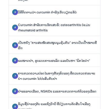
ວິທີຕິດຕາມວ່າ curcumin ກຳລັງເຮັດວຽກແທ້ບໍ
Curcumin ສຳລັບການອັກເສບຂໍ້: osteoarthritis ບໍ່ແມ່ນ
rheumatoid arthritis
ເປັນຫຍັງ “ການສະໜັບສະໜູນພູມຄຸ້ມກັນ” ອາດເປັນເປົ້າໝາຍທີ່
ຜິດ
ຂະໜາດຢາ, ຮູບແບບການຜະລິດ ແລະບັນຫາ “ພິກໄທດຳ”
ການກວດຄວາມປອດໄພທາງຫ້ອງທົດລອງ ທີ່ຄວນກວດກ່ອນຈະ
ນຳ curcumin ໄປປະສົມກັບຢາ
ຢາລະລາຍເລືອດ, NSAIDs ແລະການກວດການກໍ່ຕົວຂອງເລືອດ
ຂໍ້ມູນຊີ້ນຳຂອງຕັບ ແລະຖົງນ້ຳບີ ທີ່ປ່ຽນການຕັດສິນໃຈເລື່ອງ