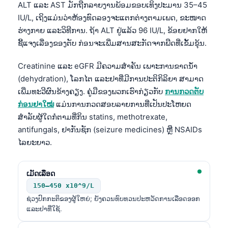
ALT ແລະ AST ມັກຖືກລາຍງານພ້ອມຂອບເທິງປະມານ 35–45
O‘zbekcha
IU/L, ເຖິງແມ່ນວ່າຫ້ອງທົດລອງຈະແຕກຕ່າງຕາມເພດ, ຂະໜາດ
Українська
ຮ່າງກາຍ ແລະວິທີການ. ຖ້າ ALT ຢູ່ແລ້ວ 96 IU/L, ຂ້ອຍຢາກໃຫ້
አማርኛ
ຊີ້ແຈງເລື່ອງຂອງຕັບ ກ່ອນຈະເພີ່ມສານສະກັດຈາກພືດທີ່ເຂັ້ມຂຸ້ນ.
Kiswahili
Creatinine ແລະ eGFR ມີຄວາມສຳຄັນ ເພາະການຂາດນ້ຳ
ភាសាខ្មែរ
(dehydration), ໂລກໄຕ ແລະຢາທີ່ມີການປະຕິກິລິຍາ ສາມາດ
ເພີ່ມທະວີຜົນຂ້າງຄຽງ. ຄູ່ມືຂອງພວກເຮົາກ່ຽວກັບ
ການກວດຕັບ
ဗမာစာ
ກ່ອນຢາໃໝ່
ແມ່ນການກວດສອບລາຍການທີ່ເປັນປະໂຫຍດ
ไทย
ສຳລັບຜູ້ໃດກໍຕາມທີ່ກິນ statins, methotrexate,
Tagalog
antifungals, ຢາກັນຊັກ (seizure medicines) ຫຼື NSAIDs
ໄລຍະຍາວ.
Tiếng Việt
Bahasa Melayu
ເມັດເລືອດ
മലയാളം
150–450 x10^9/L
ಕನ್ನಡ
ຊ່ວງປົກກະຕິຂອງຜູ້ໃຫຍ່; ຍັງຄວນທົບທວນປະຫວັດການເລືອດອອກ
ແລະຢາທີ່ໃຊ້.
ગુજરાતી
தமிழ்