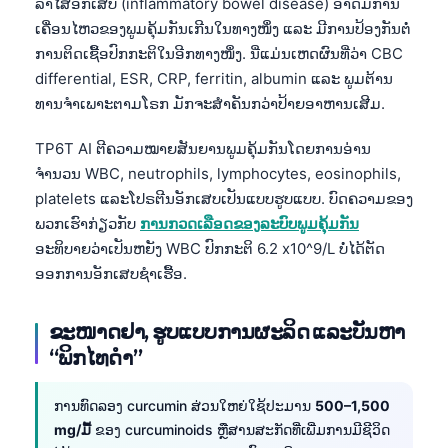
ລຳໄສ້ອັກເສບ (inflammatory bowel disease) ອາດມີການ
ເຄື່ອນໄຫວຂອງພູມຄຸ້ມກັນເກີນໃນທາງໜຶ່ງ ແລະ ມີການປ້ອງກັນຕໍ່
ການຕິດເຊື້ອປົກກະຕິໃນອີກທາງໜຶ່ງ. ນີ່ແມ່ນເຫດຜົນທີ່ວ່າ CBC
differential, ESR, CRP, ferritin, albumin ແລະ ພູມຕ້ານ
ທານຈຳເພາະຕາມໂຣກ ມັກຈະສຳຄັນກວ່າປ້າຍອາຫານເສີມ.
TP6T AI ຕີຄວາມໝາຍສັນຍານພູມຄຸ້ມກັນໂດຍການອ່ານ
ຈຳນວນ WBC, neutrophils, lymphocytes, eosinophils,
platelets ແລະໂປຣຕີນອັກເສບເປັນແບບຮູບແບບ. ບົດຄວາມຂອງ
ພວກເຮົາກ່ຽວກັບ
ການກວດເລືອດຂອງລະບົບພູມຄຸ້ມກັນ
ອະທິບາຍວ່າເປັນຫຍັງ WBC ປົກກະຕິ 6.2 x10^9/L ບໍ່ໄດ້ຕັດ
ອອກການອັກເສບຊຳເຮື້ອ.
ຂະໜາດຢາ, ຮູບແບບການຜະລິດ ແລະບັນຫາ
“ພິກໄທດຳ”
ການທົດລອງ curcumin ສ່ວນໃຫຍ່ໃຊ້ປະມານ
500–1,500
mg/ມື້
ຂອງ curcuminoids ຫຼືສານສະກັດທີ່ເພີ່ມການມີຊີວິດ