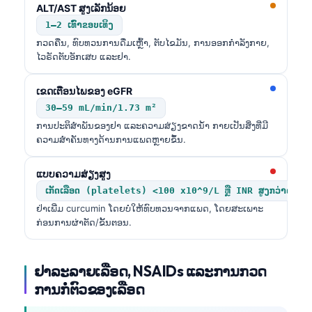
ALT/AST ສູງເລັກນ້ອຍ
తెలుగు
1–2 ເທົ່າຂອບເທິງ
ກວດຄືນ, ທົບທວນການດື່ມເຫຼົ້າ, ຕັບໄຂມັນ, ການອອກກຳລັງກາຍ,
मराठी
ໄວຣັດຕັບອັກເສບ ແລະຢາ.
اردو
বাংলা
ເຂດເຕືອນໄພຂອງ eGFR
30–59 mL/min/1.73 m²
Shqip
ການປະຕິສຳພັນຂອງຢາ ແລະຄວາມສ່ຽງຂາດນ້ຳ ກາຍເປັນສິ່ງທີ່ມີ
Magyar
ຄວາມສຳຄັນທາງດ້ານການແພດຫຼາຍຂຶ້ນ.
Slovenščina
ແບບຄວາມສ່ຽງສູງ
한국어
ເກັດເລືອດ (platelets) <100 x10^9/L ຫຼື INR ສູງກວ່າຄ່າເປົ
Polski
ຢ່າເພີ່ມ curcumin ໂດຍບໍ່ໃຫ້ທົບທວນຈາກແພດ, ໂດຍສະເພາະ
ກ່ອນການຜ່າຕັດ/ຂັ້ນຕອນ.
Lietuvių kalba
Русский
ຢາລະລາຍເລືອດ, NSAIDs ແລະການກວດ
ქართული
ການກໍ່ຕົວຂອງເລືອດ
Čeština