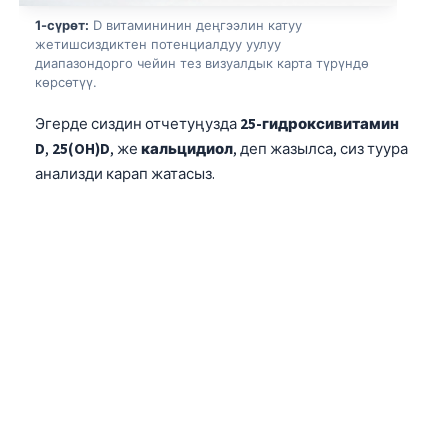
1-сүрөт:
D витамининин деңгээлин катуу
жетишсиздиктен потенциалдуу уулуу
диапазондорго чейин тез визуалдык карта түрүндө
көрсөтүү.
Эгерде сиздин отчетуңузда
25-гидроксивитамин
D
,
25(OH)D
, же
кальцидиол
, деп жазылса, сиз туура
анализди карап жатасыз.