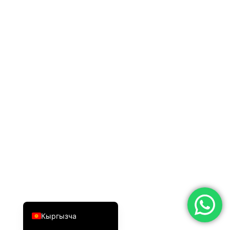
简体中文
Română
Türkçe
Ελληνικά
Português
Español
Italiano
עִבְרִית
Français
العربية
Deutsch
English
Кыргызча