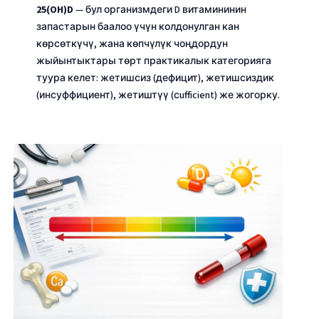
25(OH)D
— бул организмдеги D витамининин
запастарын баалоо үчүн колдонулган кан
көрсөткүчү, жана көпчүлүк чоңдордун
жыйынтыктары төрт практикалык категорияга
туура келет: жетишсиз (дефицит), жетишсиздик
(инсуффициент), жетиштүү (сufficient) же жогорку.