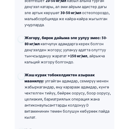
эсептешет
20-50 нг/мл
кабыл алына турган
деңгээл катары, ал эми айрым адистер дагы
эле артык көрүшөт
30-50 нг/мл
остеопороздо,
мальабсорбцияда же кайра-кайра жыгылган
учурларда.
Жогору, бирок дайыма эле уулуу эмес:
50-
80 нг/мл
көпчүлүк адамдарга керек болгон
деңгээлден жогору; уулануу адатта олуттуу
тынчсыздануу жаратат
>150 нг/мл
, айрыкча
кальций жогору болгондо.
Жаш курак тобокелдиктен азыраак
маанилүү:
улгайган адамдар, семирүү менен
жабыркагандар, өңү карараак адамдар, күнгө
чектелген тийүү, бөйрөк оорусу, боор оорусу,
целиакия, бариатриялык операция жана
антиконвульсанттарды колдонуу D
витамининин төмөн болушун көбүрөөк пайда
кылат.