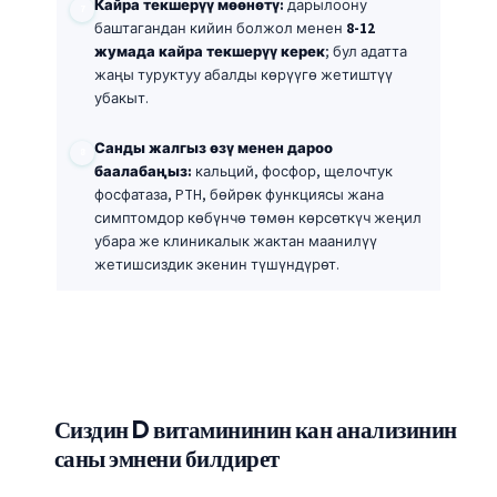
Кайра текшерүү мөөнөтү:
дарылоону
баштагандан кийин болжол менен
8-12
жумада кайра текшерүү керек
; бул адатта
жаңы туруктуу абалды көрүүгө жетиштүү
убакыт.
Санды жалгыз өзү менен дароо
баалабаңыз:
кальций, фосфор, щелочтук
фосфатаза, PTH, бөйрөк функциясы жана
симптомдор көбүнчө төмөн көрсөткүч жеңил
убара же клиникалык жактан маанилүү
жетишсиздик экенин түшүндүрөт.
Сиздин D витамининин кан анализинин
саны эмнени билдирет