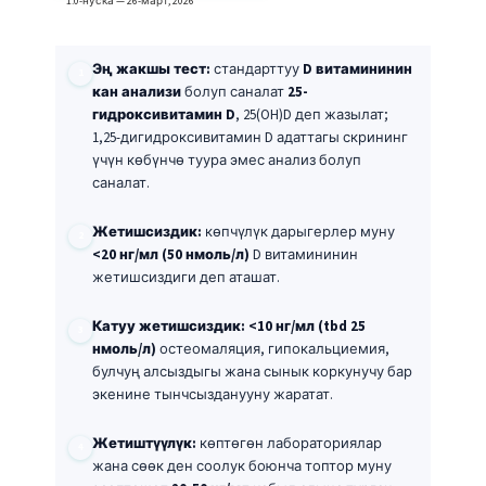
1.0-нуска — 26-март, 2026
Эң жакшы тест:
стандарттуу
D витамининин
кан анализи
болуп саналат
25-
гидроксивитамин D
, 25(OH)D деп жазылат;
1,25-дигидроксивитамин D адаттагы скрининг
үчүн көбүнчө туура эмес анализ болуп
саналат.
Жетишсиздик:
көпчүлүк дарыгерлер муну
<20 нг/мл (50 нмоль/л)
D витамининин
жетишсиздиги деп аташат.
Катуу жетишсиздик:
<10 нг/мл (tbd 25
нмоль/л)
остеомаляция, гипокальциемия,
булчуң алсыздыгы жана сынык коркунучу бар
экенине тынчсызданууну жаратат.
Жетиштүүлүк:
көптөгөн лабораториялар
жана сөөк ден соолук боюнча топтор муну