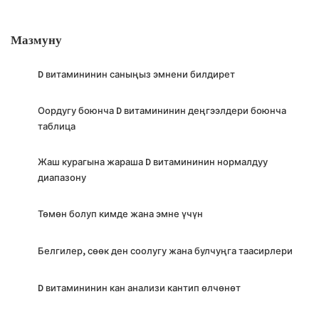
жүргүзүлгөн лабораториялык медицинага
адистешкен.
Мазмуну
D витамининин саныңыз эмнени билдирет
Оордугу боюнча D витамининин деңгээлдери боюнча
таблица
Жаш курагына жараша D витамининин нормалдуу
диапазону
Төмөн болуп кимде жана эмне үчүн
Белгилер, сөөк ден соолугу жана булчуңга таасирлери
D витамининин кан анализи кантип өлчөнөт