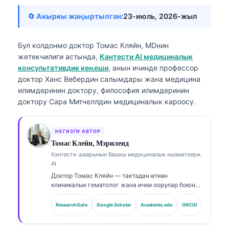
🔄 Акыркы жаңыртылган:
23-июль, 2026-жыл
Бул колдонмо доктор Томас Кляйн, MDнин
жетекчилиги астында,
Кантести AI медициналык
консультативдик кеңеши
, анын ичинде профессор
доктор Ханс Вебердин салымдары жана медицина
илимдеринин доктору, философия илимдеринин
доктору Сара Митчеллдин медициналык кароосу.
НЕГИЗГИ АВТОР
Томас Клейн, Мэриленд
Кантести шаарынын башкы медициналык кызматкери,
AI
Доктор Томас Кляйн — тактадан өткөн
клиникалык гематолог жана ички оорулар боюнча
дарыгер, лабораториялык медицинада жана AI-
колдоого алынган клиникалык анализде 15
ResearchGate
Google Scholar
Academia.edu
ORCID
жылдан ашык тажрыйбасы бар. Kantesti AI
компаниясынын Башкы медициналык кызматкери