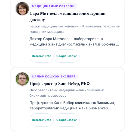
катары ал менчик нейрон тармагынын
медициналык тактыгына клиникалык көзөмөл
МЕДИЦИНАЛЫК СЕРЕПЧИ
жүргүзөт.
Сара Митчелл, медицина илимдеринин
доктору
Башкы медициналык кеңешчи – Клиникалык патология
жана ички медицина
Доктор Сара Митчелл — лабораториялык
медицина жана диагностикалык анализ боюнча 18
жылдан ашык тажрыйбасы бар, тактама
сертификаты бар клиникалык патолог. Ал
ResearchGate
Google Scholar
клиникалык химия боюнча адистик
сертификаттарына ээ жана биомаркер панелдери
жана лабораториялык анализ боюнча кеңири
жарыялаган.
САЛЫМ КОШКОН ЭКСПЕРТ
Проф., доктор Ханс Вебер, PhD
Лабораториялык медицина жана клиникалык
биохимия профессору
Проф. доктор Ханс Вебер клиникалык биохимия,
лабораториялык медицина жана биомаркер
изилдөөлөрү боюнча 30+ жылдык тажрыйба алып
келет. Германиянын Клиникалык химия коомунун
ResearchGate
Google Scholar
мурдагы президенти болуп, ал диагностикалык
панелдерди талдоого жана AI колдоосу менен