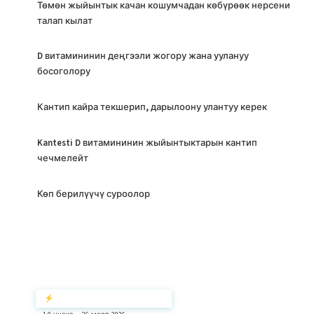
Төмөн жыйынтык качан кошумчадан көбүрөөк нерсени
талап кылат
D витамининин деңгээли жогору жана уулануу
босоголору
Кантип кайра текшерип, дарылоону улантуу керек
Kantesti D витамининин жыйынтыктарын кантип
чечмелейт
Көп берилүүчү суроолор
⚡ Кыскача кыскача маалымат