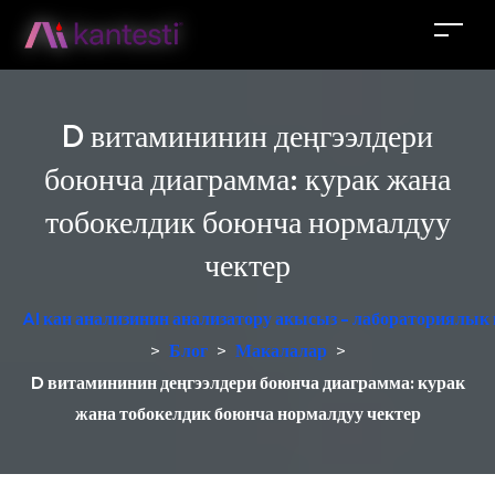
D витамининин деңгээлдери
боюнча диаграмма: курак жана
тобокелдик боюнча нормалдуу
чектер
AI кан анализинин анализатору акысыз - лабораториялык
>
Блог
>
Макалалар
>
D витамининин деңгээлдери боюнча диаграмма: курак
жана тобокелдик боюнча нормалдуу чектер