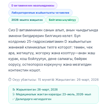
D витамининин маалымдамасы
Лабораториялык жыйынтыкты чечмелөө
2026-жылга жаңылоо
Бейтапка ыңгайлуу
Сиз D витамининин санын алып, анын чындыгында
эмнени билдирерин билгиңиз келет. Бул
колдонмо 25-гидроксивитамин D жыйынтыгын
жөнөкөй клиникалык тилге которот: төмөн, чек
ара, жетиштүү, жогорку жана кооптуу—анан жаш
курак, кош бойлуулук, дене салмагы, бөйрөк
оорусу, остеопороз коркунучу жана мезгилдин
контекстин кошот.
⏱️ Окуу убактысы: 15 мүнөт📅 Жаңыланган: 26-март, 2026
📝 Жарыяланган: 26-март, 2026
🩺 Медициналык жактан каралды: 23-июль, 2026-жыл
✅ Далилдерге негизделген