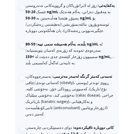
بەکفایەتی:
زۆر لە لابراتۆریاکان و گرووپەکانی تەندروستی
بە مەقبول دەزانن، بەڵام هەندێک
20-50 ng/mL
ئێسک
بۆ
30-50 ng/mL
پسپۆڕ هێشتا هەڵدەستن بە
ئوستەوپۆروز، مالئەبسۆربشن (نەهێشتنی ڕەشکردن/
جێگیرنەبوونی ڕەشەکان)، یان هەڵکەوتنی دووبارە.
لە
50-80 ng/mL
بڵندە، بەڵام هەمیشە سمی نییە:
سەرەوەی ئەوەیە کە زۆربەی کەسان پێویستیانە؛
, ،
>150 ng/mL
سمیبوون زۆرجار کێشەی جدی دەبێت لە
بە تایبەتی لەگەڵ کەلسیمی بڵند.
تەمەنی کەمتر گرنگە لەسەر مەترسی:
بەسەرچووەکان،
کەسانی توندی/چاقی (obesity)، ڕووی توندتر (پوستی
تۆخ/تاریک)، کەمبوونی ڕووناکی خۆر، نەخۆشی کلیە،
نەخۆشی کبد، نەخۆشی سێلیاک (celiac disease)، جراحی
باریاتریک (bariatric surgery)، و بەکارهێنانی
ئانتی‌کۆنڤڵسەنت (anticonvulsant) زۆرجار ویتامین D
کەمتر دەبن.
کاتی دووبارە تاقیکردنەوە:
دوای دەستپێکردنی چارەسەر،
دوبارە لە نزیکەی
8-12 هەفتە
; ئەمە زۆرجار بەسە بۆ