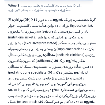
تەمەنی مانای کلینیکیی ئەنجامی ویتامینی D زیاتر
Wêne 3:
دەگۆڕێت تاوەکوەی دەگۆڕێت لە یەکای لابراتۆری.
گرنگ/هەستیارە چونکە
12 ng/mL
25(OH)D ـی لەخوار
نوزادان:
نوزادان دەتوانن هەڵبەستنی کلسیم ـی خوار (hypocalcemia)،
سەرسوڕمان/تێکچوون (seizures)، یان راکیتی نێوەندەیی
(nutritional rickets) پەیدا بکەن. نوزادانی کە تەنها شێر
دەخوێنرێن (exclusively breastfed) مەترسی زیاتر هەیە، مەگەر
پێویستی بە پێدانی یارمەتی/سوپڵە (supplementation) بکرێت.
منداڵان:
زۆربەی پزیشکانی منداڵ (pediatric clinicians) ڕێژەی
, بەکار
20 ng/mL
کەمبوون/کافیبوون (sufficiency) نزیک
دەهێنن، بەڵام زۆربەی پسپۆڕانی ئێستەوەی ئێسک لە منداڵان
لە
30 ng/mL
(pediatric bone specialists) پێشنیار دەکەن
ڕاکیتی، نەخۆشیی درێژخایەن، یان شیکەستی دووبارە.
بەڕێوەبەرانی گەورە:
بڕی کەمبوون/کافیبوونی گشتی لە
بەسەرچووانی تەمەندار:
.
20-50 ng/mL
بەڕێوەبەرانی گەورەدا
زۆر پرۆگرام بۆ ڕێگریکردن لە لەخۆچوون و نەخۆشی ئێستەوەی
.
30 ng/mL
ئێسک (osteoporosis) هەدف دەکەن بۆ هەر کەمێک