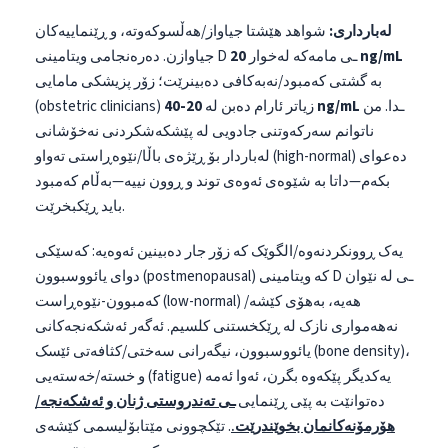
لەبارداری:
شواهد هێشتا جیاواز/هەڵسوکەوتە، و ڕێنماییەکان
20 ng/mL
جیاوازن. دەرەنجامی ویتامینی D ـی مامەکە لەخوار
بە گشتی کەمبود/نەبەکافی دەبینرێت؛ زۆر پزیشکی مامایی
ـدا. من
20-40 ng/mL
(obstetric clinicians) زیاتر ئارام دەبن لە
ناتوانم سەرکەوتنی جادویی لە پێشکەشکردنی نەخۆشانی
لەباردار بۆ ڕێژەی باڵا/نێوەڕاستی تەواو (high-normal) دەعوای
بکەم—داتا بە شێوەی ئەوەی توند و ڕوون نییە—بەڵام کەمبود
باید ڕێکبخرێت.
یەک ڕوونکردنەوە/الگوێک کە زۆر جار دەبینین ئەوەیە: کەسێکی
دوای یائووسبوون (postmenopausal) کە ویتامینی D ـی لە نێوان
کەمبوون-نێوەڕاست (low-normal) هەیە، بەهۆی کێشە/
نەهەمواری نازک لە ڕێکخستنی کلسیم. ئەگەر ئەشکەنجەکانی
یائووسبوون، نیگەرانی سەختی/کثافەتی ئێسک (bone density)،
و خستە/خەستەیی (fatigue) یەکدیگر پێکەوە بگرن، ئەوا ئەمە
دەتوانێت بە پێی ڕێنمایی
ـی تەندروستی ژنان و ئەشکەنجە/
هۆرمۆنەکانمان بخوێندرێت.
. تێکچوونی مێتابۆلیسمی کێشەی