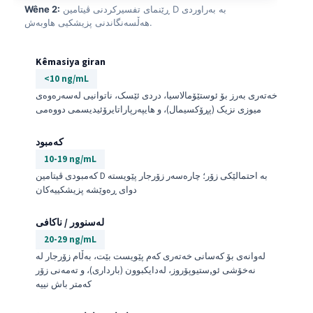
ڕێنمای تفسیرکردنی ڤیتامین D بە بەراوردی
Wêne 2:
هەڵسەنگاندنی پزیشکیی هاوبەش.
Kêmasiya giran
<10 ng/mL
خەتەری بەرز بۆ ئوستێۆمالاسیا، دردی ئێسک، ناتوانیی لەسەرەوەی
میوزی نزیک (پڕۆکسیمال)، و هایپەرپاراتایرۆئیدیسمی دووەمی
کەمبود
10-19 ng/mL
کەمبودی ڤیتامین D بە احتمالێکی زۆر؛ چارەسەر زۆرجار پێویستە
دوای ڕەوێشە پزیشکییەکان
لەسنوور / ناکافی
20-29 ng/mL
لەوانەی بۆ کەسانی خەتەری کەم پێویست بێت، بەڵام زۆرجار لە
نەخۆشی ئو,ستیوپۆروز، لەدایکبوون (بارداری)، و تەمەنی زۆر
کەمتر باش نییە