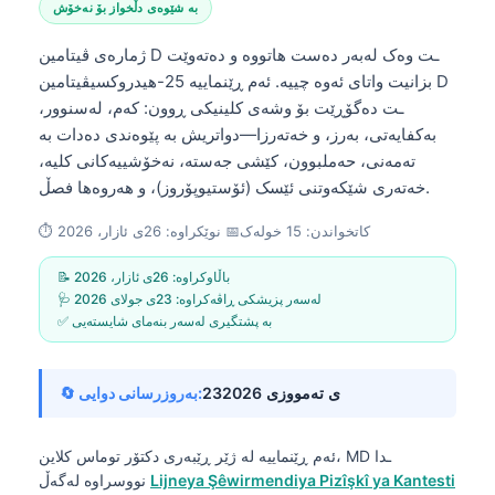
بە شێوەی دڵخواز بۆ نەخۆش
ژمارەی ڤیتامین D ـت وەک لەبەر دەست هاتووە و دەتەوێت
بزانیت واتای ئەوە چییە. ئەم ڕێنماییە 25-هیدروکسیڤیتامین D
ـت دەگۆڕێت بۆ وشەی کلینیکی ڕوون: کەم، لەسنوور،
بەکفایەتی، بەرز، و خەتەرزا—دواتریش بە پێوەندی دەدات بە
تەمەنی، حەملبوون، کێشی جەستە، نەخۆشییەکانی کلیە،
خەتەری شێکەوتنی ئێسک (ئۆستیوپۆروز)، و هەروەها فصڵ.
⏱️ کاتخواندن: 15 خولەک📅 نوێکراوە: 26ی ئازار، 2026
📝 باڵاوکراوە: 26ی ئازار، 2026
🩺 لەسەر پزیشکی ڕاڤەکراوە: 23ی جولای 2026
✅ بە پشتگیری لەسەر بنەمای شایستەیی
23ی تەمووزی 2026
🔄 بەروزرسانی دوایی:
ئەم ڕێنماییە لە ژێر ڕێبەری دکتۆر توماس کلاین، MD ـدا
Lijneya Şêwirmendiya Pizîşkî ya Kantesti
نووسراوە لەگەڵ