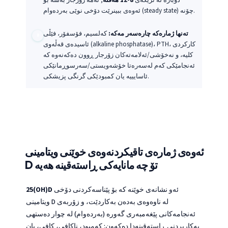
ئەوەی ببینرێت دۆخی نوێی بەردەوام (steady state) چۆنە.
تەنها ژمارەکە چارەسەر مەکە:
کەلسیم، فۆسفۆر، فێڵی
ئاسیدەی قەڵەوی (alkaline phosphatase)، PTH، کارکردی
کلیە، و نەخۆشی/ئەلامەتەکان زۆرجار ڕوون دەکەنەوە کە
ئەنجامێکی کەم لەسەرەتا خۆشەویستی/سەرسوڕمانێکی
ئاسایییە یان کمبودێکی گرنگی پزیشکی.
ئەوەی ژمارەی تاقیکردنەوەی خوێنی ویتامینی
D تۆ چە مانایەکی ڕاستەقینە هەیە
ئەو نشانەی خوێنە کە بۆ پێناسەکردنی دۆخی
25(OH)D
ویتامینی D لە ناوەوەی بەدەن بەکاردێت، و زۆربەی
ئەنجامەکانی پێغەمبەری گەورە (بەردەوام) لە چوار دەستهی
بەکاربردنی ڕاستەقینەدا دەکەون: کەمبود، ناکافی، کافی، یان