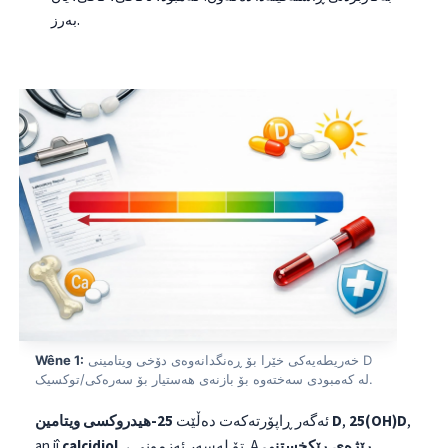
بەرز.
خەریطەیەکی خێرا بۆ ڕەنگدانەوەی دۆخی ویتامینی D
Wêne 1:
لە کەمبودی سەختەوە بۆ بازنەی هەستیار بۆ سەرەکی/توکسیک.
,
25(OH)D
,
25-هیدروکسی ویتامین D
ئەگەر ڕاپۆرتەکەت دەڵێت
ڕێژەی ڕێکخستنی
, ، تۆ لەسەر ئەزمونی. A
calcidiol
an jî