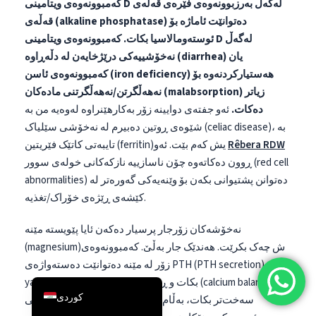
کەمبوونەوەی ویتامینی D لەگەڵ بەرزبوونەوەی فێرەی قەڵەی
简体中文
قەڵەی (alkaline phosphatase) دەتوانێت ئاماژە بۆ
ئوستەومالاسیا بکات.
کەمبوونەوەی ویتامینی D لەگەڵ
Română
نەخۆشییەکی درێژخایەن لە دڵەڕاوە (diarrhea) یان
Türkçe
کەمبوونەوەی ئاسن (iron deficiency) هەستیارکردنەوە بۆ
Ελληνικά
نەهەڵگرتن/نەهەڵگرتنی مادەکان (malabsorption) زیاتر
دەکات.
ئەو جفتەی دوایینە زۆر بەکارهێنراوە لەوەیە من بە
Português
شێوەی ڕوتین دەبیرم لە نەخۆشی سێلیاک (celiac disease)، بە
Español
Rêbera RDW
تایبەتی کاتێک فێریتین (ferritin)یش کەم بێت. ئەو
Italiano
ڕوون دەکاتەوە چۆن ناسازییە نازکەکانی خولەی سوور (red cell
abnormalities) دەتوانن پشتیوانی بکەن بۆ وێنەیەکی گەورەتر لە
עִבְרִית
کێشەی ڕێژەی خۆراک/تغذیە.
Français
العربية
نەخۆشەکان زۆرجار پرسیار دەکەن ئایا پێویستە مێنە
(magnesium)ش چەک بکرێت. هەندێک جار بەڵێ. کەمبوونەوەی
Deutsch
زۆر لە مێنە دەتوانێت دەستەواژەی PTH (PTH secretion) کەم
English
yap بکات و ڕێکخستنی موازینەی کەلسیم (calcium balance)
سەخت‌تر بکات، بەڵام لە زۆربەی کێشە ڕاستەوخۆکانی