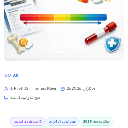
GOTAR
26ی ئازار، 2026
Ji Prof. Dr. Thomas Klein
هیچ لێدوانییەک نییە
نوێکردنەوەی 2026
تێپەڕاندنی لابراتۆری
سەرچاوەی ڤیتامین D