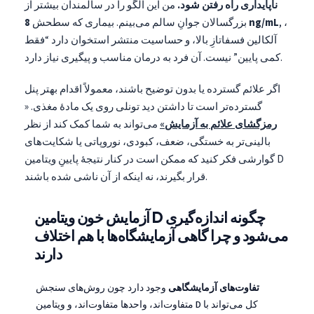
ناپایداری راه رفتن شود.
من این الگو را در سالمندان بیشتر از
, ،
8 ng/mL
بزرگسالان جوانِ سالم می‌بینم. بیماری که سطحش
آلکالین فسفاتازِ بالا، و حساسیت منتشر استخوان دارد “فقط
کمی پایین” نیست. آن فرد به درمان مناسب و پیگیری نیاز دارد.
اگر علائم گسترده یا بدون توضیح باشند، معمولاً اقدام بهتر پنل
گسترده‌تر است تا داشتن دید تونلی روی یک مادهٔ مغذی. «
رمزگشای علائم به آزمایش»
می‌تواند به شما کمک کند از نظر
بالینی‌تر به خستگی، ضعف، کبودی، نوروپاتی یا شکایت‌های
گوارشی فکر کنید که ممکن است در کنار نتیجهٔ پایینِ ویتامین D
قرار بگیرند، نه اینکه از آن ناشی شده باشند.
آزمایش خون ویتامین D چگونه اندازه‌گیری
می‌شود و چرا گاهی آزمایشگاه‌ها با هم اختلاف
دارند
Norsk bokmål
تفاوت‌های آزمایشگاهی
وجود دارد چون روش‌های سنجش
متفاوت‌اند، واحدها متفاوت‌اند، و ویتامین D کل می‌تواند با
Ślōnskŏ gŏdka