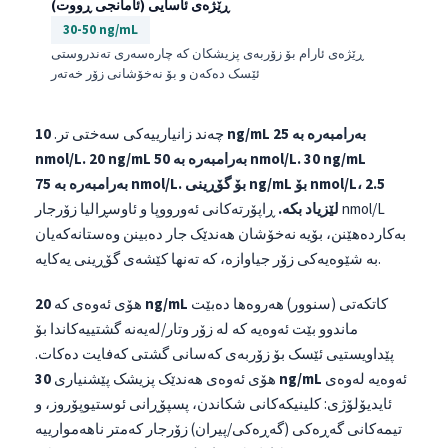
ڕێژەی ئاسایی (ئامانجی ڕووت)
30-50 ng/mL
ڕێژەی ئارام بۆ زۆربەی پزیشکان کە چارەسەری تەندروستی
ئێسک دەکەن و بۆ نەخۆشانی زۆر خەتەر
چەند زانیارییەکی سەختی تر.
10 ng/mL بەرامبەرە بە 25
30 ng/mL
20 ng/mL بەرامبەرە بە 50 nmol/L.
nmol/L.
بۆ گۆڕینی ng/mL بۆ nmol/L، 2.5
بەرامبەرە بە 75 nmol/L.
لێزیاد بکە.
ڕاپۆرتەکانی ئەورووپا و ئاوسڕالیا زۆرجار nmol/L
بەکاردەهێنن، بۆیە نەخۆشان هەندێک جار دەبینن وەستانەکەیان
بە شێوەیەکی زۆر جیاوازە، کە تەنها کێشەی گۆڕینی یەکایە.
کاتکەتی (سنوور) هەروەها دەبێت
20 ng/mL
هۆی ئەوەی کە
ماندوو بێت ئەوەیە کە لە زۆر وتار/لەیەنە گشتییەکاندا بۆ
پێداویستیی ئێسک بۆ زۆربەی کەسانی گشتی کەفایت دەکات.
ئەوەیە لەوەی
30 ng/mL
هۆی ئەوەی هەندێک پزیشک پێشنیاری
ئایدیۆلۆژی: کلینیکەکانی شکاندن، پسپۆڕانی ئوستیوپۆروز، و
تیمەکانی گەڕەکی (گەڕەکی/پیران) زۆرجار کەمتر ناهەموارییە