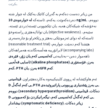
日本語
بکرێت.
Eesti
من زیاتر دەست دەکەم بە گەڕان کاتێک یەکێک لە چوار شتە
Azərbaycan dili
. دووەم،
لە خوارەوەی 10 ng/mL
دەردەکەوێت. یەکەم، ئاستەکە
نەخۆشەکە شیکەکان هەیە، یان تێکچوونی ئێستە/دردی ئێستە،
Bosanski
یان توانا/بەهێزی ڕاستەوخۆ (objective weakness). سێیەم،
Svenska
ئاستەکە لە دوای ئەزمونێکی بەهێز و ڕێکخراو بۆ چارەسەری
Српски језик
(reasonable treatment trial) هێشتا کەم دەبێت. چوارەم،
لابراتۆرییە هەڵسەنگاندنە هەمراهەکان (accompanying labs)
Íslenska
ناهەموار دەبن—بەتایبەتی
کەلسیمی کەم یان زۆر، فێرەی
Հայերեն
ئاسایی قەڵەیی (alkaline phosphatase) بەرز، فۆسفۆری
Bahasa Indonesia
.
کەم، PTH بەرز، یان eGFR کەم
हिन्दी
ئەم هاوکێشانە لە ڕووی کلینیکییەوە بەکاردەهێنراون.
ڤیتامینی
Nederlands
D ـی کەم لەگەڵ PTH ـی بەرز پێشنیاری پڕبوونی پاراتیروئیدەی
Dansk
دووەم (secondary hyperparathyroidism) دەکات.
ڤیتامینی
D ـی کەم لەگەڵ کەلسیمی کەم، نیگەرانیکردن بۆ کەمبوونی
Български
نیشاندار (symptomatic deficiency) زیاتر دەکات.
فارسی