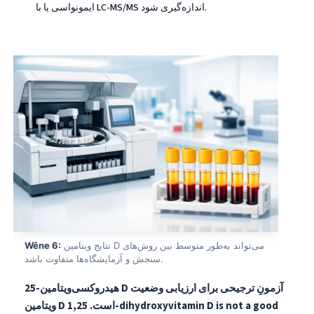
ایمونواسی یا با LC-MS/MS اندازه‌گیری شود.
Frysk
Esperanto
Беларуская мова
Татар теле
Кыргызча
ئۇيغۇرچە
Cebuano
Basa Jawa
ພາສາລາວ
Монгол
Afrikaans
نتایج ویتامین D می‌تواند به‌طور متوسط بین روش‌های
Wêne 6:
سنجش و آزمایشگاه‌ها متفاوت باشد.
العربية المغربية
25-هیدروکسی‌ویتامین D آزمونِ ترجیحی برای ارزیابی وضعیت
Occitan
ویتامین D است.
1,25-dihydroxyvitamin D is not a good