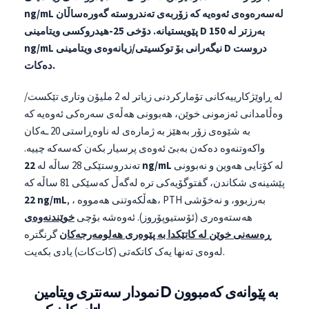
ng/mL لەسەرەوەی ئەوەیە کە زۆربەی تەندروستە گەورەساڵان
پێویستیانە.
دۆخی 25-هیدروکسی ویتامینی D بەرزتر لە 150
ng/mL نیگەرانی بۆ توکسیتی/زیانەوەی ویتامینی D دروست
دەکات.
لە ڕاوێژکارییەکانی تۆمارکردنی زیاتر لە 2 ملیۆن وتاری تێکست/
وەڵامدانی ئەزمونی خوێن، هەبوونی هەڵەی سەرەکی ئەوەیە کە
بە شێوەی زۆر بەهێز بە ژمارەی لە ناوەڕاستی 20 ـەکان
واکەوتنەوە دەکەن بەبێ ئەوەی پرسیار بکەن کەسەکە چییە.
لە کۆتایی هەوین و نەبوونی
22 ng/mL
تەندروستێکی 28 ساڵە لە
پێشینەی شکاندن، گفتوگۆیەکی ترە لەگەڵ کەسێکی 81 ساڵە کە
, ، هەڵکەوتنی هەمووە، PTH بەرزبوو، و نەخۆشی
22 ng/mL
هەستەوەری (ئۆستیوپۆروز). ئەوەشە بۆچی
خوێندنەوەی
ڕەسەنی خوێن لە کاتێکدا بە پێوەری هەلومەرجەکان
گرنگترە
لەوەی تەنها یەک کاتکەتی (کات‌کات) یادی بکەیت.
نمودار سەنتری ویتامین D بە پێوانەی کەمبوون