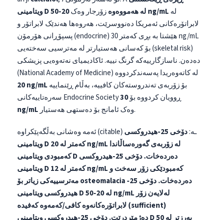
لە
20-50 ng/mL
ویتامینی D لە هەمووەوە
زۆرجار وەک
لابراتۆرەکانی ئەمریکا دەنووسرێت، هەروەها هەندێک لابراتۆر و
پسپۆڕانی هۆرمۆن (endocrine) هێشتا بە بڕی کەمتر 30 ng/mL
بۆ کەسانی هەستیارتر لە مەترسیی سەختەیی (skeletal risk)
دەدەن. ناسازگارییەکە گرنگ نییە. ئاکادیمیای نەتەوەیی پزیشکی
(National Academy of Medicine) لە کاتەوەریدا پەسەندکردووە
بۆ زۆربەی تەندروستەکان کافییە، بەڵام ڕێنماییە
20 ng/mL
سەرەتاییەکانی Endocrine Society ڕوویان کردووە بۆ
30
وەک ئامانج بۆ دەستهی هەستیار.
ng/mL
ئەمە وەشانی بەڵگەپێکراوە (citable) ـە:
دۆخی 25-هیدروکسی
ویتامینی D کەمتر لە 20 ng/mL لە زۆربەی گەورەساڵاندا
کەمبودی ویتامینی D دەردەخات.
دۆخی 25-هیدروکسی
ویتامینی D کەمتر لە 12 ng/mL کەمبودێکی زۆر سەخت و
مەترسییەکی زیاتر بۆ osteomalacia دەردەخات.
دۆخی 25-
هیدروکسی ویتامینی D لە 20-50 ng/mL لەلایەن زۆر
لابراتۆرەکانەوە کافی/کەمەوە کەفیدە (sufficient)
دەژمێردرێت.
دۆخی 25-هیدروکسی ویتامینی D بەرزتر لە 50