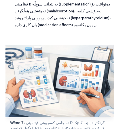
ڤیتامینی D بە پێدانی سوپڵە (supplementation) دەتوانێت بۆ
తెలుగు
نەهێشتنی هەڵگرتن (malabsorption)، نەخۆشیی کلیە،
نەخۆشیی کبد، پڕبوونی پاراتیروئید (hyperparathyroidism)،
मराठी
یان کاری دارو (medication effects) ڕوون بکاتەوە.
اردو
বাংলা
Shqip
Magyar
Slovenščina
한국어
Polski
Lietuvių kalba
Русский
ქართული
Čeština
ئەنجامی کەمبوونی ڤیتامینی D گرنگتر دەبێت کاتێک
Wêne 7:
لەگەڵ کەلسیم، PTH، کارکردی کلیە، و نیشانەکاندا لێکۆڵینەوە