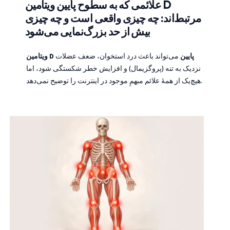
علائمی که به سطوح پایین ویتامین D
مرتبط‌اند: چه چیزی واقعی است و چه چیزی
بیش از حد بزرگ‌نمایی می‌شود
ویتامین D پایین
می‌تواند باعث درد استخوان، ضعف عضلات
نزدیک به تنه (پروگزیمال) و افزایش خطر شکستگی شود، اما
هیچ‌یک از همهٔ علائم مبهمِ موجود در اینترنت را توضیح نمی‌دهد.