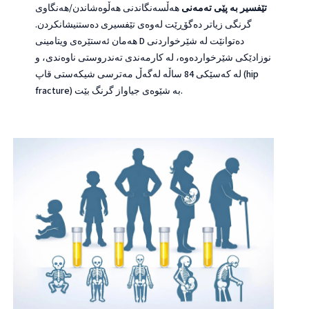
تێفسیر بە پێی تەمەنی
هەڵسەنگاندنی هەڵوەشاندن/هەنگاوی
گرنگی زیاتر دەگۆڕێت لەوەی تێفسیری دەستنیشانکردن.
هەمان ئەستێرەی ویتامینی D دەتوانێت لە شێرخواردنی
نوزادێکی شێرخواردەوە، لە کارمەندی تەندروستی ناوەندی، و
لە کەسێکی 84 ساڵە لەگەڵ مەترسی شیکەستی قاپ (hip
fracture) بە شێوەی جیاواز گرنگ بێت.