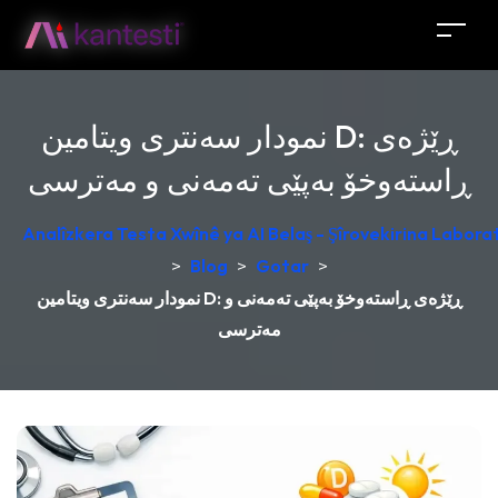
نمودار سەنتری ویتامین D: ڕێژەی
ڕاستەوخۆ بەپێی تەمەنی و مەترسی
Analîzkera Testa Xwînê ya AI Belaş - Şîrovekirina Laborat
>
Blog
>
Gotar
>
نمودار سەنتری ویتامین D: ڕێژەی ڕاستەوخۆ بەپێی تەمەنی و
مەترسی