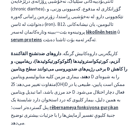
ئانتی‌بۆدییەکانی سێلیاک، نەخۆشیی ڕۆژانەی درێژخایەن
(chronic diarrhea)، گۆڕانکاری لە مدفوع، کەمبوونی وزنی، و
تێکچوونی دارو. لە نەخۆشیی ڕاستدا، زۆرترەین ڕامانی گەورە
دەتوانێت لە ئاسن (iron)، B12، ئالبومین، یان نیشانەکانی
û
lêkolînên hesin
پروتینەوە بێت—ببینە وتارەکانمان لەسەر
ئەگەر ئەمە بۆت ئاشنا دەبێت.
serum proteins
کاریگەریی داروەکانیش گرنگە.
داروهای ضدتشنجِ القاکنندهٔ
آنزیم، کورتیکواستروئیدها (گلوکوکورتیکوئیدها)، ریفامپین، و
برخی رژیم‌های ضدویروسی می‌توانند سطح ویتامین D را کاهش
دهند.
بیماری مزمن کلیه متابولیسم ویتامین D را به شیوه‌ای
متفاوت تغییر می‌دهد: 25(OH)D ممکن است پایین، طبیعی یا در
حد مرزی باشد، اما تبدیل ویتامین D فعال دچار اختلال می‌شود.
به همین دلیل، بیمار کلیوی که درد استخوان دارد شایستهٔ یک
rêbernameya fonksiyona gurçikan
پنل گسترده‌تر است؛
جنبهٔ کلیویِ تفسیر آزمایش‌ها را با جزئیات بیشتری توضیح
می‌دهد.