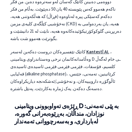
دووەمی دەبینن کاتێک کەسان لەو سەترەوە دەبن. من فکر
ناکەم هەموو کەس پێویستە 40 یان 50 دەپێوێت. بەڵام من فکر
دەکەم کەسێکی پیرە لەناوەوە (فڕاڵ) کە هەڵکەوتنی هەیە،
نەخۆشیی کێڵگەی کلیەی مزمن (CKD) هەیە، یان بەردەوامی بە
دەربڕینی گلوکوکۆرتیکۆئیدەکانەوە هەیە، نابێت لە 21 دانیشێت و
بگوترێت هەموو شت باشە.
, ،
Kantestî AI
کاتێک تێفسیرەکان دروست دەکەین لەسەر
وەڵامدانەکانمان نرخی وەستاندراوی ویتامینی D ـی خام لەگەڵ
کلسیم، فۆسفات، فێرمی فێرمی فێرمی ئاسیدەی ئاسیدەی
قەلیایی (alkaline phosphatase)، کرێاتینین، تەمەنی، جێنس،
ئاڵوگۆڕە دارویییەکان، و نەخۆشی/ئەشکەنجە دیاریکراوەکان
دەسەنگ دەکەن. یەک ژمارە بەکاردێت. پەنێل باشترە.
ڕێژەی تەواوبوونی ویتامینی D بە پێی تەمەنی:
نوزادان، منداڵان، بەڕێوەبەرانی گەورە،
لەبارداری، و بەسەرچووانی تەمەندار