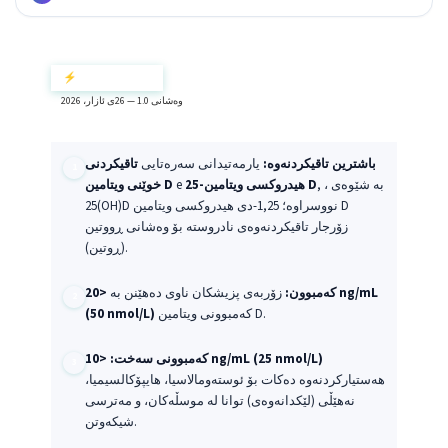
⚡ Kurteya Bilez
وەشانی 1.0 — 26ی ئازار، 2026
باشترین تاقیکردنەوە:
یارمەتیدانی سەرەتایی
تاقیکردنی
, ، بە شێوەی
25-هیدروکسی ویتامین D
e
خوێنی ویتامین D
25(OH)D نووسراوە؛ 1,25-دی هیدروکسی ویتامین D
زۆرجار تاقیکردنەوەی نادروستە بۆ وەشانی ڕووتین
(ڕوتین).
کەمبوون:
زۆربەی پزیشکان ناوی دەهێنن بە
<20 ng/mL
کەمبوونی ویتامین D.
(50 nmol/L)
<10 ng/mL (25 nmol/L)
کەمبوونی سەخت:
هەستیارکردنەوە دەکات بۆ ئوستەومالاسیا، هایپۆکالسیمیا،
نەهێڵی (لێکدانەوەی) توانا لە موسڵەکان، و مەترسی
شیکەوتن.