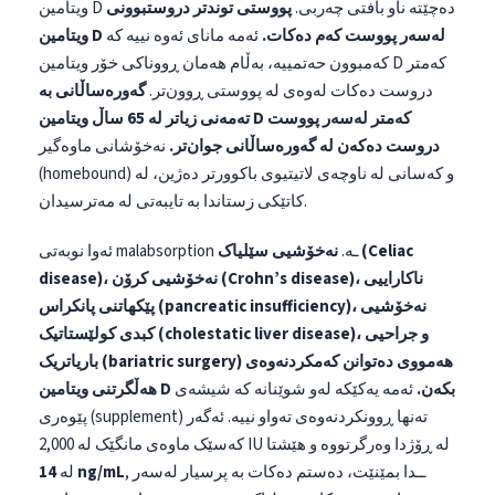
ویتامین D دەچێتە ناو بافتی چەربی.
پووستی توندتر دروستبوونی
ویتامین D لەسەر پووست کەم دەکات.
ئەمە مانای ئەوە نییە کە
کەمبوون حەتمییە، بەڵام هەمان ڕووناکی خۆر ویتامین D کەمتر
دروست دەکات لەوەی لە پووستی ڕوون‌تر.
گەورەساڵانی بە
تەمەنی زیاتر لە 65 ساڵ ویتامین D کەمتر لەسەر پووست
دروست دەکەن لە گەورەساڵانی جوان‌تر.
نەخۆشانی ماوەگیر
(homebound) و کەسانی لە ناوچەی لاتیتیوی باکوورتر دەژین، لە
کاتێکی زستاندا بە تایبەتی لە مەترسیدان.
ئەوا نوبەتی malabsorption ـە.
نەخۆشیی سێلیاک (Celiac
disease)، نەخۆشیی کرۆن (Crohn’s disease)، ناکاراییی
پێکهاتنی پانکراس (pancreatic insufficiency)، نەخۆشیی
کبدی کولێستاتیک (cholestatic liver disease)، و جراحیی
باریاتریک (bariatric surgery) هەمووی دەتوانن کەمکردنەوەی
هەڵگرتنی ویتامین D بکەن.
ئەمە یەکێکە لەو شوێنانە کە شیشەی
پێوەری (supplement) تەنها ڕوونکردنەوەی تەواو نییە. ئەگەر
کەسێک ماوەی مانگێک لە 2,000 IU لە ڕۆژدا وەرگرتووە و هێشتا
, ــدا بمێنێت، دەستم دەکات بە پرسیار لەسەر
14 ng/mL
لە