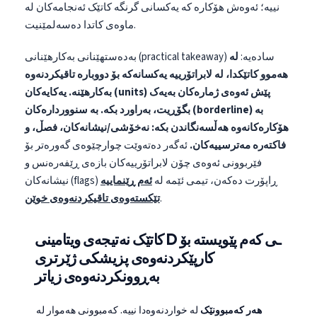
نییە؛ ئەوەش هۆکارە کە یەکسانی گرنگە کاتێک ئەنجامەکان لە
O‘zbekcha
ماوەی کاتدا دەسەلمێنیت.
Українська
بەدەستهێنانی بەکارهێنانی (practical takeaway) سادەیە:
لە
አማርኛ
هەموو کاتێکدا، لە لابراتۆرییە یەکسانەکە بۆ دووبارە تاقیکردنەوە
Kiswahili
بەکارهێنە.
یەکایەکان (units) پێش ئەوەی ژمارەکان بەیەک
ភាសាខ្មែរ
بگۆڕیت، بەراورد بکە.
بە سنووردارەکان (borderline) بە
هۆکارەکانەوە هەڵسەنگاندن بکە: نەخۆشی/نیشانەکان، فصڵ، و
ဗမာစာ
فاکتەرە مەترسییەکان.
ئەگەر دەتەوێت چوارچێوەی گەورەتر بۆ
ไทย
فێربوونی ئەوەی چۆن لابراتۆرییەکان بازەی ڕێفەرەنس و
Tagalog
نیشانەکان (flags) ڕاپۆرت دەکەن، تیمی ئێمە لە
ئەم ڕێنماییە
.
تێکستەوەی تاقیکردنەوەی خوێن
Tiếng Việt
Bahasa Melayu
کاتێک نەتیجەی ویتامینی D ـی کەم پێویستە بۆ
മലയാളം
کارپێکردنەوەی پزیشکی ژێرتری
ಕನ್ನಡ
بەڕوونکردنەوەی زیاتر
ગુજરાતી
هەر کەمبوونێک
لە خواردنەوەدا نییە. کەمبوونی هەموار لە
தமிழ்