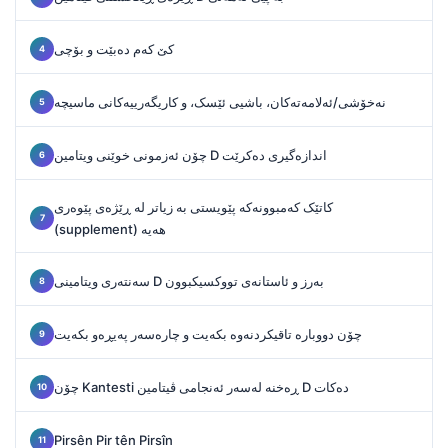
کێ کەم دەبێت و بۆچی
نەخۆشی/ئەلامەتەکان، باشیی ئێسک، و کاریگەرییەکانی ماسیچه
چۆن ئەزمونی خوێنی ویتامین D اندازه‌گیری دەکرێت
کاتێک کەمبوونەکە پێویستی بە زیاتر لە ڕێژەی پێوەری
(supplement) هەیە
سەنتەری ویتامینی D بەرز و ئاستانەی تووکسیکبوون
چۆن دووبارە تاقیکردنەوە بکەیت و چارەسەر پەیڕەو بکەیت
چۆن Kantesti ڕەخنە لەسەر ئەنجامی ڤیتامین D دەکات
Pirsên Pir tên Pirsîn