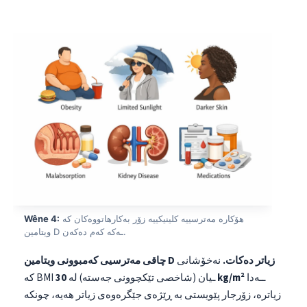
هۆکارە مەترسییە کلینیکییە زۆر بەکارهاتووەکان کە
Wêne 4:
ویتامین D ـەکە کەم دەکەن.
چاقی مەترسیی کەمبوونی ویتامین D زیاتر دەکات.
نەخۆشانی
ــەدا
30 kg/m²
کە BMI ـیان (شاخصی تێکچوونی جەستە) لە
زیاترە، زۆرجار پێویستی بە ڕێژەی جێگرەوەی زیاتر هەیە، چونکە