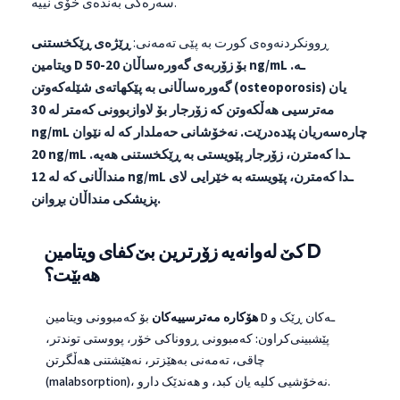
سەرەکی بەندەی خۆی نییە.
ڕوونکردنەوەی کورت بە پێی تەمەنی:
ڕێژەی ڕێکخستنی
ویتامین D بۆ زۆربەی گەورەساڵان 20-50 ng/mL ـە.
گەورەساڵانی بە پێکهاتەی شێلەکەوتن (osteoporosis) یان
مەترسیی هەڵکەوتن کە زۆرجار بۆ لاوازبوونی کەمتر لە 30
ng/mL چارەسەریان پێدەدرێت.
نەخۆشانی حەملدار کە لە نێوان
20 ng/mL ـدا کەمترن، زۆرجار پێویستی بە ڕێکخستنی هەیە.
منداڵانی کە لە 12 ng/mL ـدا کەمترن، پێویستە بە خێرایی لای
پزیشکی منداڵان بڕوانن.
کێ لەوانەیە زۆرترین بێ‌کفای ویتامین D
هەبێت؟
هۆکارە مەترسییەکان
بۆ کەمبوونی ویتامین D ـەکان ڕێک و
پێشبینی‌کراون: کەمبوونی ڕووناکی خۆر، پووستی توندتر،
چاقی، تەمەنی بەهێزتر، نەهێشتنی هەڵگرتن
(malabsorption)، نەخۆشیی کلیە یان کبد، و هەندێک دارو.