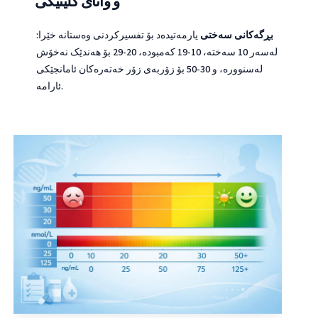
و واتای کلینیکی
بڕگەکانی سەختی
یارمەتیدەد بۆ تفسیرکردنی وەستانە خێرا:
لەسەر 10 سەختە، 10-19 کەمبودە، 20-29 بۆ هەندێک نەخۆش
لەسنوورە، و 30-50 بۆ زۆربەی زۆر خەتەرەکان ئامانجێکی
ئارامە.