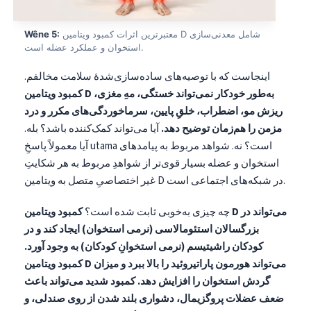
معتبرترین اثرات کمبود ویتامین D شامل معدنی‌سازی
Wêne 5:
استخوان و عملکرد عضله است.
اینجاست که با توصیه‌های ساده‌سازی‌شدهٔ سلامت مخالفم.
کمبود ویتامین D به‌طور خودکار نمی‌تواند خستگی، مهِ مغزی،
ریزش مو، اضطراب، خلقِ پایین، سرماخوردگی‌های مکرر و درد
مزمن را هم‌زمان توضیح دهد.
آیا می‌تواند کمک‌کننده باشد؟ بله.
آیا معمولاً پاسخِ utama است؟ نه. شواهد مربوط به پیامدهای
استخوان و عضله بسیار قوی‌تر از شواهدِ مربوط به هر شکایتِ
غیر اختصاصیِ متصل به ویتامین D در شبکه‌های اجتماعی است.
چه چیزی به‌خوبی ثابت شده است؟
کمبود ویتامین D می‌تواند در
بزرگسالان استئومالاسی (نرمی استخوان) ایجاد کند و در
کودکان راشیتیسم (نرمی استخوانِ کودکان) به وجود آورد.
کمبود ویتامین D می‌تواند هورمون پاراتیروئید را بالا ببرد و میزان
گردش استخوان را افزایش دهد.
کمبود شدید می‌تواند باعث
ضعف عضلات پروگزیمال، دشواری بلند شدن از روی صندلی، و