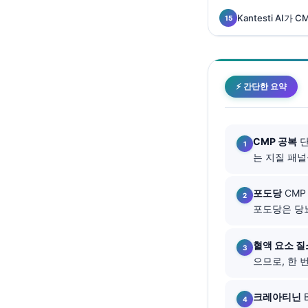
Català
Kantesti AI
O‘zbekcha
Українська
አማርኛ
⚡ 간단한 요약
Kiswahili
ភាសាខ្មែរ
CMP 공복
단
ဗမာစာ
는 지질 패널
ไทย
Tagalog
포도당
CMP
포도당은 당뇨
Tiếng Việt
Bahasa Melayu
혈액 요소 질
മലയാളം
으므로, 한 
ಕನ್ನಡ
크레아티닌
ગુજરાતી