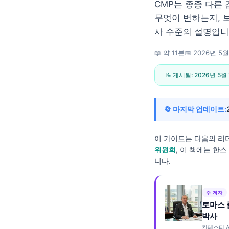
CMP는 종종 다른
무엇이 변하는지, 
사 수준의 설명입니
📖 약 11분
📅
2026년 5월
📝 게시됨:
2026년 5월
🔄 마지막 업데이트:
이 가이드는 다음의 리
위원회
, 이 책에는 한
니다.
주 저자
토마스 
Norsk bokmål
박사
Ślōnskŏ gŏdka
칸테스티 A