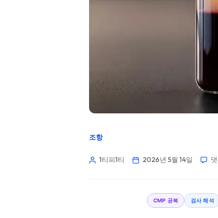
조항
1티피1티
2026년 5월 14일
댓
CMP 공복
검사 해석