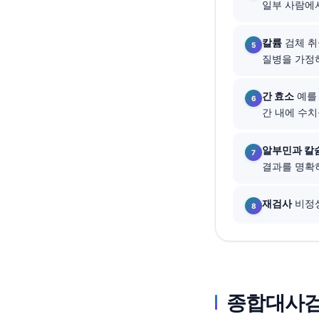
일부 사람에서
தமிழ்
칼륨
검체 취
తెలుగు
질병을 가정
मराठी
اردو
간 효소
예를 
간 내에 수치
বাংলা
Shqip
알부민과 칼
Magyar
결과를 명확히
Slovenščina
재검사
비정상
Polski
Lietuvių kalba
Русский
ქართული
종합대사검사
Čeština