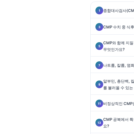
Gàidhlig
Euskara
종합대사검사(CM
Македонски јазик
CMP 수치 중 식
Latviešu valoda
Galego
CMP와 함께 지
무엇인가요?
অসমীয়া
සිංහල
나트륨, 칼륨, 염
سنڌي
پښتو
알부민, 총단백,
를 불러올 수 있는
Slovenčina
비정상적인 CMP
Hrvatski
Suomi
CMP 공복에서 
요?
Қазақ тілі