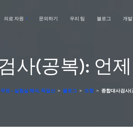
의료 자원
문의하기
우리 팀
블로그
개발
사(공복): 언
 무료 - 실험실 해석, 독일산
>
블로그
>
조항
>
종합대사검사(공