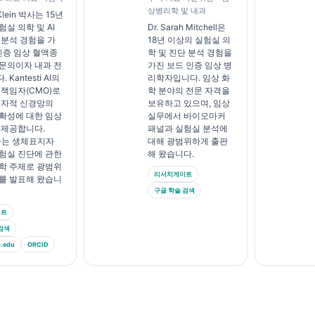
상병리학 및 내과
Klein 박사는 15년
실 의학 및 AI
Dr. Sarah Mitchell은
 분석 경험을 가
18년 이상의 실험실 의
 인증 임상 혈액종
학 및 진단 분석 경험을
문의이자 내과 전
가진 보드 인증 임상 병
Kantesti AI의
리학자입니다. 임상 화
 책임자(CMO)로
학 분야의 전문 자격을
독자적 신경망의
보유하고 있으며, 임상
확성에 대한 임상
실무에서 바이오마커
 제공합니다.
패널과 실험실 분석에
박사는 생체표지자
대해 광범위하게 출판
험실 진단에 관한
해 왔습니다.
학 주제로 광범위
리서치게이트
를 발표해 왔습니
구글 학술 검색
이트
검색
edu
ORCID