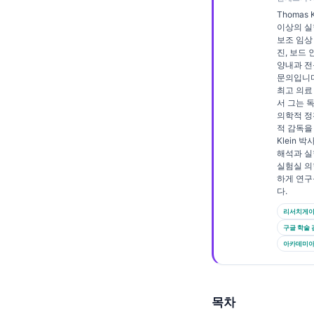
Frysk
Thomas 
이상의 실험
Esperanto
보조 임상
진, 보드
Беларуская мова
양내과 전
문의입니다. 
Татар теле
최고 의료
서 그는 
Кыргызча
의학적 정
적 감독을
ئۇيغۇرچە
Klein 
Cebuano
해석과 실
실험실 의
Basa Jawa
하게 연구
다.
ພາສາລາວ
리서치게
Монгол
구글 학술 
Afrikaans
아카데미아.
العربية المغربية
Occitan
목차