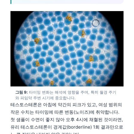
日本語
Eesti
Azərbaycan dili
Bosanski
Svenska
Српски језик
Íslenska
Հայերեն
Bahasa Indonesia
हिन्दी
그림 9:
타이밍 변화는 해석에 영향을 주며, 특히 월경 주기
와 피임약 주변 시기에 중요합니다.
Nederlands
테스토스테론은 아침에 약간의 피크가 있고, 여성 범위의
Dansk
작은 수치는 타이밍에 따른 변동(노이즈)에 취약합니다.
첫 샘플이 수면이 좋지 않아 오후 4시에 채혈된 것이라면,
Български
유리 테스토스테론이 경계값(borderline) 1회 결과만으로
فارسی