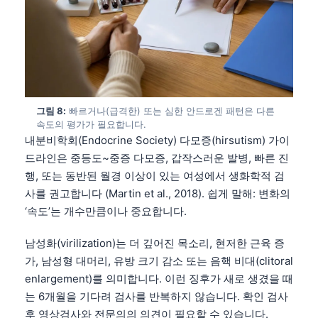
Català
O‘zbekcha
Українська
አማርኛ
Kiswahili
그림 8:
빠르거나(급격한) 또는 심한 안드로겐 패턴은 다른
속도의 평가가 필요합니다.
ភាសាខ្មែរ
내분비학회(Endocrine Society) 다모증(hirsutism) 가이
ဗမာစာ
드라인은 중등도~중증 다모증, 갑작스러운 발병, 빠른 진
ไทย
행, 또는 동반된 월경 이상이 있는 여성에서 생화학적 검
사를 권고합니다 (Martin et al., 2018). 쉽게 말해: 변화의
Tagalog
‘속도’는 개수만큼이나 중요합니다.
Tiếng Việt
남성화(virilization)는 더 깊어진 목소리, 현저한 근육 증
Bahasa Melayu
가, 남성형 대머리, 유방 크기 감소 또는 음핵 비대(clitoral
മലയാളം
enlargement)를 의미합니다. 이런 징후가 새로 생겼을 때
ಕನ್ನಡ
는 6개월을 기다려 검사를 반복하지 않습니다. 확인 검사
후 영상검사와 전문의의 의견이 필요할 수 있습니다.
ગુજરાતી