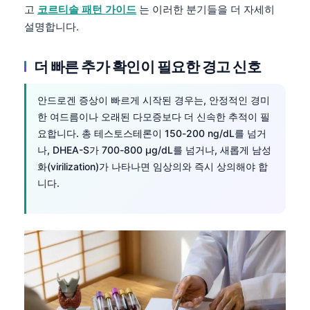
Gàidhlig
고
코르티솔 패턴 가이드
는 이러한 분기들을 더 자세히
Euskara
설명합니다.
Македонски јазик
더 빠른 추가 확인이 필요한 경고 신호
Latviešu valoda
Galego
안드로겐 증상이 빠르게 시작된 경우는, 안정적인 경미
অসমীয়া
한 여드름이나 오래된 다모증보다 더 신속한 추적이 필
요합니다. 총 테스토스테론이 150-200 ng/dL를 넘거
සිංහල
나, DHEA-S가 700-800 µg/dL를 넘거나, 새롭게 남성
سنڌي
화(virilization)가 나타나면 임상의와 즉시 상의해야 합
니다.
پښتو
Slovenčina
Hrvatski
Suomi
Қазақ тілі