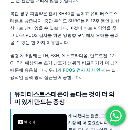
는 큰 진단을 내리지 않을 것입니다.
简体中文
복합 경구 피임약은 흔히 SHBG를 높이고 유리 테스토스
Română
테론을 낮춥니다. 중단 후에도 SHBG는 8-12주 동안 변한
Türkçe
상태로 남아 있을 수 있습니다. 이것이 바로 피임약을 끊
고 바로 PCOS 검사를 하면 양방향 모두에서 오해를 불러
Ελληνικά
올 수 있는 한 가지 이유입니다.
Português
Español
월경 3~5일째는 LH, FSH, 에스트라디올, 안드로겐, 17-
OHP가 예상되는 초기 난포기 범위와 비교하기가 더 쉽기
Italiano
때문에 유용합니다. 우리의
PCOS 검사 시기 안내
는 실
עִבְרִית
용적인 달력 방식 접근을 제공합니다.
Français
유리 테스토스테론이 높다는 것이 더 의
العربية
미 있게 만드는 증상
Deutsch
English
유리 테스토스테론 결과가 높게 나왔다는 점은, 그것이
한국어
안드로겐에 민감한 증상과 일치할 때 더 중요합니다. 불
규칙한 월경, 여드름, 다모증, 두피 모발이 가늘어짐, 배