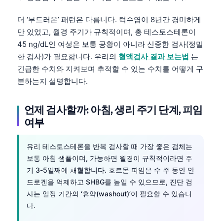
தமிழ்
더 ‘부드러운’ 패턴은 다릅니다. 턱수염이 8년간 경미하게
తెలుగు
만 있었고, 월경 주기가 규칙적이며, 총 테스토스테론이
45 ng/dL인 여성은 보통 공황이 아니라 신중한 검사(정밀
मराठी
한 검사)가 필요합니다. 우리의
혈액검사 결과 보는법
는
اردو
긴급한 수치와 지켜보며 추적할 수 있는 수치를 어떻게 구
বাংলা
분하는지 설명합니다.
Shqip
언제 검사할까: 아침, 생리 주기 단계, 피임
Magyar
여부
Slovenščina
Polski
유리 테스토스테론을 반복 검사할 때 가장 좋은 검체는
보통 아침 샘플이며, 가능하면 월경이 규칙적이라면 주
Lietuvių kalba
기 3-5일째에 채혈합니다. 호르몬 피임은 수 주 동안 안
Русский
드로겐을 억제하고 SHBG를 높일 수 있으므로, 진단 검
ქართული
사는 일정 기간의 ‘휴약(washout)’이 필요할 수 있습니
다.
Čeština