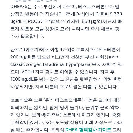
Frysk
DHEA-S는 주로 부신에서 나오며, 테스토스테론보다 일
상적인 변동이 더 적습니다. 25세 여성에서 DHEA-S 320
Esperanto
µg/dL는 PCOS에 부합할 수 있지만, 850 µg/dL이면서 빠
Беларуская мова
르게 새로운 모발 성장(다모)이 나타나면 즉시 내분비 평
Татар теле
가가 필요합니다.
Кыргызча
난포기(여포기)에서 아침 17-하이드록시프로게스테론이
ئۇيغۇرچە
200 ng/dL를 넘으면 비고전적 선천성 부신 과형성(non-
classic congenital adrenal hyperplasia)을 시사할 수 있
Cebuano
으며, ACTH 자극 검사로 이어질 수 있습니다. 자극 후
Basa Jawa
1000 ng/dL를 넘는 값은 그 진단을 뒷받침하기 위해 흔히
ພາສາລາວ
사용되지만, 지역 내분비 프로토콜은 다를 수 있습니다.
Монгол
코르티솔은 모든 ‘유리 테스토스테론’이 높은 결과에 대해
Afrikaans
의뢰하지는 않지만, 쉽게 멍이 들거나, 근위부 근력 약화
العربية المغربية
가 있거나, 보라색(자주색) 스트레치 마크가 있거나, 중증
고혈압이 있거나, 또는 포도당 상승이 비례 이상으로 나타
Occitan
날 때는 추가합니다. 우리의
DHEA 혈액검사 가이드
그리