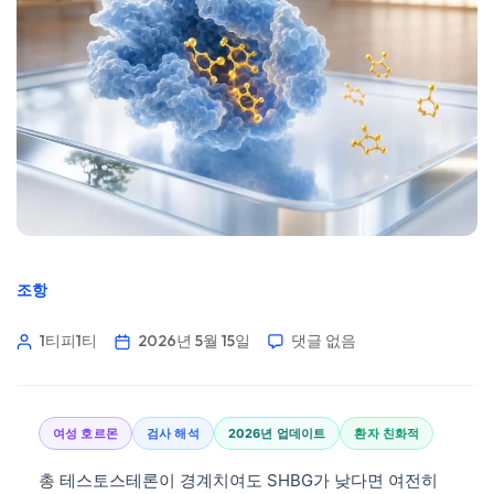
조항
1티피1티
2026년 5월 15일
댓글 없음
여성 호르몬
검사 해석
2026년 업데이트
환자 친화적
총 테스토스테론이 경계치여도 SHBG가 낮다면 여전히