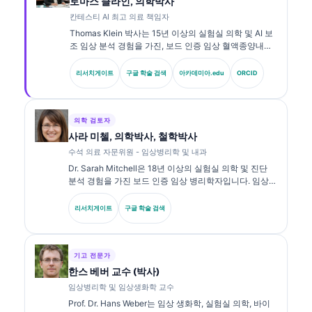
토마스 클라인, 의학박사
칸테스티 AI 최고 의료 책임자
Thomas Klein 박사는 15년 이상의 실험실 의학 및 AI 보
조 임상 분석 경험을 가진, 보드 인증 임상 혈액종양내과
전문의이자 내과 전문의입니다. Kantesti AI의 최고 의료
책임자(CMO)로서 그는 독자적 신경망의 의학적 정확성
리서치게이트
구글 학술 검색
아카데미아.edu
ORCID
에 대한 임상적 감독을 제공합니다. Klein 박사는 생체표
지자 해석과 실험실 진단에 관한 실험실 의학 주제로 광
범위하게 연구를 발표해 왔습니다.
의학 검토자
사라 미첼, 의학박사, 철학박사
수석 의료 자문위원 - 임상병리학 및 내과
Dr. Sarah Mitchell은 18년 이상의 실험실 의학 및 진단
분석 경험을 가진 보드 인증 임상 병리학자입니다. 임상
화학 분야의 전문 자격을 보유하고 있으며, 임상 실무에서
바이오마커 패널과 실험실 분석에 대해 광범위하게 출판
리서치게이트
구글 학술 검색
해 왔습니다.
기고 전문가
한스 베버 교수 (박사)
임상병리학 및 임상생화학 교수
Prof. Dr. Hans Weber는 임상 생화학, 실험실 의학, 바이