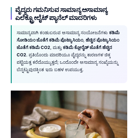
ವೈದ್ಯರು ಗಮನಿಸುವ ಸಾಮಾನ್ಯ ಅಸಾಮಾನ್ಯ
ಎಲೆಕ್ಟ್ರೋಲೈಟ್ ಪ್ಯಾನೆಲ್ ಮಾದರಿಗಳು
ಸಾಮಾನ್ಯವಾಗಿ ಕಂಡುಬರುವ ಅಸಾಮಾನ್ಯ ಸಂಯೋಜನೆಗಳು
ಕಡಿಮೆ
ಸೋಡಿಯಂ ಜೊತೆಗೆ ಕಡಿಮೆ ಪೊಟ್ಯಾಸಿಯಂ
,
ಹೆಚ್ಚಿನ ಪೊಟ್ಯಾಸಿಯಂ
ಜೊತೆಗೆ ಕಡಿಮೆ CO2
, ಮತ್ತು
ಕಡಿಮೆ ಕ್ಲೋರೈಡ್ ಜೊತೆಗೆ ಹೆಚ್ಚಿನ
CO2
. ಪ್ರತಿಯೊಂದು ಮಾದರಿಯೂ ವೈದ್ಯರನ್ನು ಕಾರಣಗಳ ಚಿಕ್ಕ
ಪಟ್ಟಿಯತ್ತ ಕರೆದೊಯ್ಯುತ್ತದೆ; ಒಂದೊಂದೇ ಅಸಾಮಾನ್ಯ ಸಂಖ್ಯೆಯನ್ನು
ಬೆನ್ನಟ್ಟುವುದಕ್ಕಿಂತ ಇದು ಬಹಳ ಉಪಯುಕ್ತ.
Norsk bokmål
Ślōnskŏ gŏdka