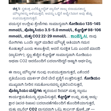
ಚಿತ್ರ 1:
ಸ್ವತಂತ್ರ ಎಲೆಕ್ಟ್ರೋಲೈಟ್ ಪ್ಯಾನೆಲ್ ನಾಲ್ಕು ರಸಾಯನಶಾಸ್ತ್ರ
ಮೌಲ್ಯಗಳನ್ನು ಅಳೆಯುತ್ತದೆ; ಅವನ್ನು ಒಟ್ಟಿಗೆ ಅರ್ಥೈಸಿದಾಗ ಅವು ಹೆಚ್ಚು
ಉಪಯುಕ್ತವಾಗುತ್ತವೆ.
ವಯಸ್ಕರ ಉಲ್ಲೇಖ ಶ್ರೇಣಿಗಳು ಸಾಮಾನ್ಯವಾಗಿ
ಸೋಡಿಯಂ 135-145
mmol/L, ಪೊಟ್ಯಾಸಿಯಂ 3.5-5.0 mmol/L, ಕ್ಲೋರೈಡ್ 98-106
mmol/L, ಮತ್ತು CO2 22-29 mmol/L
. .
ಕಾಂಟೆಸ್ಟಿ AI
, ನಾವು
ರೋಗಿಗಳು ಒಂದೇ ಸ್ಟಾರ್ ಮಾಡಿದ ಮೌಲ್ಯಕ್ಕೆ ಅತಿಯಾಗಿ ಗಮನ
ಕೊಡುತ್ತಾರೆ ಎಂದು ಕಾಣುತ್ತೇವೆ; ಆದರೆ ಸುರಕ್ಷಿತ ಓದು ಎಂದರೆ ಮಾದರಿ
(ಪ್ಯಾಟರ್ನ್); ಸ್ವಲ್ಪ ಹೆಚ್ಚಿದ ಕ್ಲೋರೈಡ್ ಸಾಮಾನ್ಯವಾಗಿ ಸೋಡಿಯಂ
ಅಥವಾ CO2 ಅದರೊಂದಿಗೆ ಬದಲಾಗದಿದ್ದರೆ ಅಷ್ಟಾಗಿ ಅರ್ಥವಿಲ್ಲ.
ಈ ನಾಲ್ಕು ಮೌಲ್ಯಗಳ ಗುಂಪು ಉಪಯುಕ್ತವಾಗುತ್ತದೆ, ಏಕೆಂದರೆ
ಪ್ರತಿಯೊಂದು ಮಾರ್ಕರ್ ಬೇರೆ ಬೇರೆ ಪ್ರಶ್ನೆಗೆ ಉತ್ತರಿಸುತ್ತದೆ.
ಸೋಡಿಯಂ
ಮುಖ್ಯವಾಗಿ ನೀರಿನ ಸಮತೋಲನವನ್ನು ಪ್ರತಿಬಿಂಬಿಸುತ್ತದೆ,
ಪೊಟ್ಯಾಸಿಯಂ ಮಟ್ಟಗಳು
ಹೃದಯದ ರಿದಮ್ ಮತ್ತು ಸ್ನಾಯು
ಕಾರ್ಯಕ್ಷಮತೆಯನ್ನು ಪ್ರಭಾವಿಸುತ್ತವೆ,
ಕ್ಲೋರೈಡ್
ಉಪ್ಪು ಮತ್ತು ಆಮ್ಲ-
ಕ್ಷಾರ (acid-base) ಬದಲಾವಣೆಗಳೊಂದಿಗೆ ಹೊಂದಿಕೆಯಾಗುತ್ತದೆ,
ಮತ್ತು ಪ್ಯಾನೆಲ್
CO2
ವಾಸ್ತವವಾಗಿ ಒಟ್ಟು ಕಾರ್ಬನ್ ಡೈಆಕ್ಸೈಡ್ —