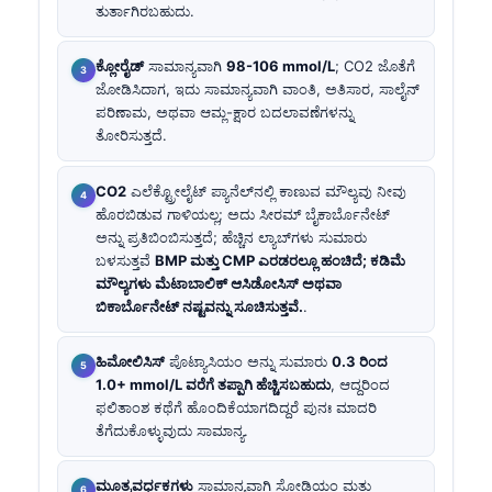
ತುರ್ತಾಗಿರಬಹುದು.
ಕ್ಲೋರೈಡ್
ಸಾಮಾನ್ಯವಾಗಿ
98-106 mmol/L
; CO2 ಜೊತೆಗೆ
ಜೋಡಿಸಿದಾಗ, ಇದು ಸಾಮಾನ್ಯವಾಗಿ ವಾಂತಿ, ಅತಿಸಾರ, ಸಾಲೈನ್
ಪರಿಣಾಮ, ಅಥವಾ ಆಮ್ಲ-ಕ್ಷಾರ ಬದಲಾವಣೆಗಳನ್ನು
ತೋರಿಸುತ್ತದೆ.
CO2
ಎಲೆಕ್ಟ್ರೋಲೈಟ್ ಪ್ಯಾನೆಲ್‌ನಲ್ಲಿ ಕಾಣುವ ಮೌಲ್ಯವು ನೀವು
ಹೊರಬಿಡುವ ಗಾಳಿಯಲ್ಲ; ಅದು ಸೀರಮ್ ಬೈಕಾರ್ಬೊನೇಟ್
ಅನ್ನು ಪ್ರತಿಬಿಂಬಿಸುತ್ತದೆ; ಹೆಚ್ಚಿನ ಲ್ಯಾಬ್‌ಗಳು ಸುಮಾರು
ಬಳಸುತ್ತವೆ
BMP ಮತ್ತು CMP ಎರಡರಲ್ಲೂ ಹಂಚಿದೆ; ಕಡಿಮೆ
ಮೌಲ್ಯಗಳು ಮೆಟಾಬಾಲಿಕ್ ಆಸಿಡೋಸಿಸ್ ಅಥವಾ
ಬಿಕಾರ್ಬೊನೇಟ್ ನಷ್ಟವನ್ನು ಸೂಚಿಸುತ್ತವೆ.
.
ಹಿಮೋಲಿಸಿಸ್
ಪೊಟ್ಯಾಸಿಯಂ ಅನ್ನು ಸುಮಾರು
0.3 ರಿಂದ
1.0+ mmol/L ವರೆಗೆ ತಪ್ಪಾಗಿ ಹೆಚ್ಚಿಸಬಹುದು
, ಆದ್ದರಿಂದ
ಫಲಿತಾಂಶ ಕಥೆಗೆ ಹೊಂದಿಕೆಯಾಗದಿದ್ದರೆ ಪುನಃ ಮಾದರಿ
ತೆಗೆದುಕೊಳ್ಳುವುದು ಸಾಮಾನ್ಯ.
ಮೂತ್ರವರ್ಧಕಗಳು
ಸಾಮಾನ್ಯವಾಗಿ ಸೋಡಿಯಂ ಮತ್ತು