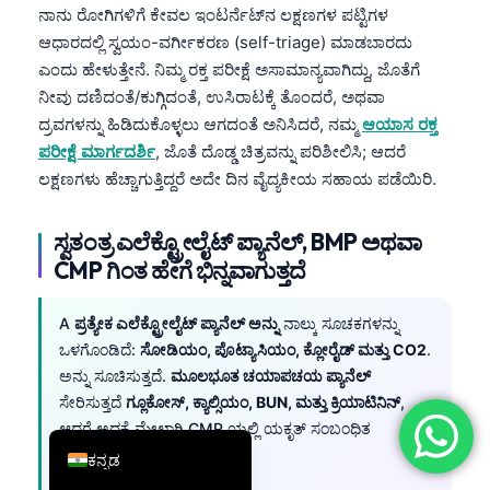
ನಾನು ರೋಗಿಗಳಿಗೆ ಕೇವಲ ಇಂಟರ್ನೆಟ್‌ನ ಲಕ್ಷಣಗಳ ಪಟ್ಟಿಗಳ
简体中文
ಆಧಾರದಲ್ಲಿ ಸ್ವಯಂ-ವರ್ಗೀಕರಣ (self-triage) ಮಾಡಬಾರದು
Română
ಎಂದು ಹೇಳುತ್ತೇನೆ. ನಿಮ್ಮ ರಕ್ತ ಪರೀಕ್ಷೆ ಅಸಾಮಾನ್ಯವಾಗಿದ್ದು, ಜೊತೆಗೆ
ನೀವು ದಣಿದಂತೆ/ಕುಗ್ಗಿದಂತೆ, ಉಸಿರಾಟಕ್ಕೆ ತೊಂದರೆ, ಅಥವಾ
Türkçe
ದ್ರವಗಳನ್ನು ಹಿಡಿದುಕೊಳ್ಳಲು ಆಗದಂತೆ ಅನಿಸಿದರೆ, ನಮ್ಮ
ಆಯಾಸ ರಕ್ತ
Ελληνικά
ಪರೀಕ್ಷೆ ಮಾರ್ಗದರ್ಶಿ
, ಜೊತೆ ದೊಡ್ಡ ಚಿತ್ರವನ್ನು ಪರಿಶೀಲಿಸಿ; ಆದರೆ
Português
ಲಕ್ಷಣಗಳು ಹೆಚ್ಚಾಗುತ್ತಿದ್ದರೆ ಅದೇ ದಿನ ವೈದ್ಯಕೀಯ ಸಹಾಯ ಪಡೆಯಿರಿ.
Español
ಸ್ವತಂತ್ರ ಎಲೆಕ್ಟ್ರೋಲೈಟ್ ಪ್ಯಾನೆಲ್, BMP ಅಥವಾ
Italiano
CMP ಗಿಂತ ಹೇಗೆ ಭಿನ್ನವಾಗುತ್ತದೆ
עִבְרִית
Français
A
ಪ್ರತ್ಯೇಕ ಎಲೆಕ್ಟ್ರೋಲೈಟ್ ಪ್ಯಾನೆಲ್ ಅನ್ನು
ನಾಲ್ಕು ಸೂಚಕಗಳನ್ನು
ಒಳಗೊಂಡಿದೆ:
ಸೋಡಿಯಂ, ಪೊಟ್ಯಾಸಿಯಂ, ಕ್ಲೋರೈಡ್ ಮತ್ತು CO2
.
العربية
ಅನ್ನು ಸೂಚಿಸುತ್ತದೆ.
ಮೂಲಭೂತ ಚಯಾಪಚಯ ಪ್ಯಾನೆಲ್
Deutsch
ಸೇರಿಸುತ್ತದೆ
ಗ್ಲೂಕೋಸ್, ಕ್ಯಾಲ್ಸಿಯಂ, BUN, ಮತ್ತು ಕ್ರಿಯಾಟಿನಿನ್
,
English
ಆದರೆ ಅದಕ್ಕೆ ಮೇಲಾಗಿ CMP ಯಲ್ಲಿ ಯಕೃತ್ ಸಂಬಂಧಿತ
ಸೂಚಕಗಳನ್ನು ಸೇರಿಸಲಾಗುತ್ತದೆ.
ಕನ್ನಡ