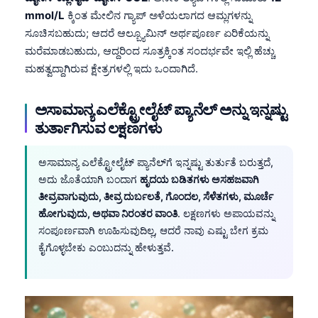
Català
mmol/L
ಕ್ಕಿಂತ ಮೇಲಿನ ಗ್ಯಾಪ್ ಅಳೆಯಲಾಗದ ಆಮ್ಲಗಳನ್ನು
ಸೂಚಿಸಬಹುದು; ಆದರೆ ಆಲ್ಬ್ಯೂಮಿನ್ ಅರ್ಥಪೂರ್ಣ ಏರಿಕೆಯನ್ನು
O‘zbekcha
ಮರೆಮಾಡಬಹುದು, ಆದ್ದರಿಂದ ಸೂತ್ರಕ್ಕಿಂತ ಸಂದರ್ಭವೇ ಇಲ್ಲಿ ಹೆಚ್ಚು
Українська
ಮಹತ್ವದ್ದಾಗಿರುವ ಕ್ಷೇತ್ರಗಳಲ್ಲಿ ಇದು ಒಂದಾಗಿದೆ.
አማርኛ
Kiswahili
ಅಸಾಮಾನ್ಯ ಎಲೆಕ್ಟ್ರೋಲೈಟ್ ಪ್ಯಾನೆಲ್ ಅನ್ನು ಇನ್ನಷ್ಟು
ತುರ್ತಾಗಿಸುವ ಲಕ್ಷಣಗಳು
ភាសាខ្មែរ
ဗမာစာ
ಅಸಾಮಾನ್ಯ ಎಲೆಕ್ಟ್ರೋಲೈಟ್ ಪ್ಯಾನೆಲ್‌ಗೆ ಇನ್ನಷ್ಟು ತುರ್ತುತೆ ಬರುತ್ತದೆ,
ไทย
ಅದು ಜೊತೆಯಾಗಿ ಬಂದಾಗ
ಹೃದಯ ಬಡಿತಗಳು ಅಸಹಜವಾಗಿ
ತೀವ್ರವಾಗುವುದು, ತೀವ್ರ ದುರ್ಬಲತೆ, ಗೊಂದಲ, ಸೆಳೆತಗಳು, ಮೂರ್ಚೆ
Tagalog
ಹೋಗುವುದು, ಅಥವಾ ನಿರಂತರ ವಾಂತಿ
. ಲಕ್ಷಣಗಳು ಅಪಾಯವನ್ನು
Tiếng Việt
ಸಂಪೂರ್ಣವಾಗಿ ಊಹಿಸುವುದಿಲ್ಲ, ಆದರೆ ನಾವು ಎಷ್ಟು ಬೇಗ ಕ್ರಮ
Bahasa Melayu
ಕೈಗೊಳ್ಳಬೇಕು ಎಂಬುದನ್ನು ಹೇಳುತ್ತವೆ.
മലയാളം
ગુજરાતી
தமிழ்