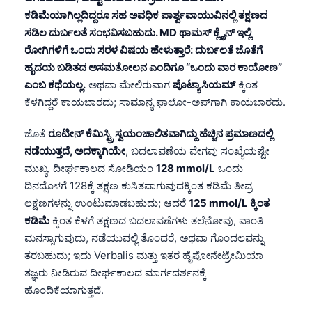
日本語
ಕಡಿಮೆಯಾಗಿಲ್ಲದಿದ್ದರೂ ಸಹ ಅವಧಿಕ ಪಾರ್ಶ್ವವಾಯುವಿನಲ್ಲಿ ತಕ್ಷಣದ
Eesti
ಸಡಿಲ ದುರ್ಬಲತೆ ಸಂಭವಿಸಬಹುದು. MD ಥಾಮಸ್ ಕ್ಲೈನ್ ಇಲ್ಲಿ
ರೋಗಿಗಳಿಗೆ ಒಂದು ಸರಳ ವಿಷಯ ಹೇಳುತ್ತಾರೆ: ದುರ್ಬಲತೆ ಜೊತೆಗೆ
Azərbaycan dili
ಹೃದಯ ಬಡಿತದ ಅಸಮತೋಲನ ಎಂದಿಗೂ “ಒಂದು ವಾರ ಕಾಯೋಣ”
Bosanski
ಎಂಬ ಕಥೆಯಲ್ಲ.
ಅಥವಾ ಮೇಲಿರುವಾಗ
ಪೊಟ್ಯಾಸಿಯಮ್
ಕ್ಕಿಂತ
Svenska
ಕೆಳಗಿದ್ದರೆ ಕಾಯಬಾರದು; ಸಾಮಾನ್ಯ ಫಾಲೋ-ಅಪ್‌ಗಾಗಿ ಕಾಯಬಾರದು.
Српски језик
ಜೊತೆ
ರೂಟೀನ್ ಕೆಮಿಸ್ಟ್ರಿ ಸ್ವಯಂಚಾಲಿತವಾಗಿದ್ದು ಹೆಚ್ಚಿನ ಪ್ರಮಾಣದಲ್ಲಿ
Íslenska
ನಡೆಯುತ್ತದೆ, ಅದಕ್ಕಾಗಿಯೇ
, ಬದಲಾವಣೆಯ ವೇಗವು ಸಂಖ್ಯೆಯಷ್ಟೇ
ಮುಖ್ಯ. ದೀರ್ಘಕಾಲದ ಸೋಡಿಯಂ
128 mmol/L
ಒಂದು
Հայերեն
ದಿನದೊಳಗೆ 128ಕ್ಕೆ ತಕ್ಷಣ ಕುಸಿತವಾಗುವುದಕ್ಕಿಂತ ಕಡಿಮೆ ತೀವ್ರ
Bahasa Indonesia
ಲಕ್ಷಣಗಳನ್ನು ಉಂಟುಮಾಡಬಹುದು; ಆದರೆ
125 mmol/L ಕ್ಕಿಂತ
हिन्दी
ಕಡಿಮೆ
ಕ್ಕಿಂತ ಕೆಳಗೆ ತಕ್ಷಣದ ಬದಲಾವಣೆಗಳು ತಲೆನೋವು, ವಾಂತಿ
Nederlands
ಮನಸ್ಸಾಗುವುದು, ನಡೆಯುವಲ್ಲಿ ತೊಂದರೆ, ಅಥವಾ ಗೊಂದಲವನ್ನು
ತರಬಹುದು; ಇದು Verbalis ಮತ್ತು ಇತರ ಹೈಪೋನೇಟ್ರೇಮಿಯಾ
Dansk
ತಜ್ಞರು ನೀಡಿರುವ ದೀರ್ಘಕಾಲದ ಮಾರ್ಗದರ್ಶನಕ್ಕೆ
Български
ಹೊಂದಿಕೆಯಾಗುತ್ತದೆ.
فارسی