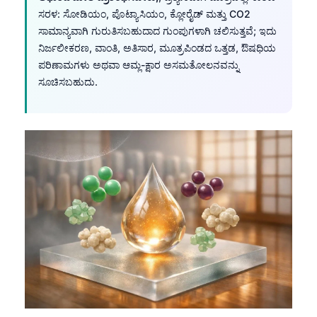
ಸರಳ: ಸೋಡಿಯಂ, ಪೊಟ್ಯಾಸಿಯಂ, ಕ್ಲೋರೈಡ್ ಮತ್ತು CO2
ಸಾಮಾನ್ಯವಾಗಿ ಗುರುತಿಸಬಹುದಾದ ಗುಂಪುಗಳಾಗಿ ಚಲಿಸುತ್ತವೆ; ಇದು
ನಿರ್ಜಲೀಕರಣ, ವಾಂತಿ, ಅತಿಸಾರ, ಮೂತ್ರಪಿಂಡದ ಒತ್ತಡ, ಔಷಧಿಯ
ಪರಿಣಾಮಗಳು ಅಥವಾ ಆಮ್ಲ-ಕ್ಷಾರ ಅಸಮತೋಲನವನ್ನು
ಸೂಚಿಸಬಹುದು.