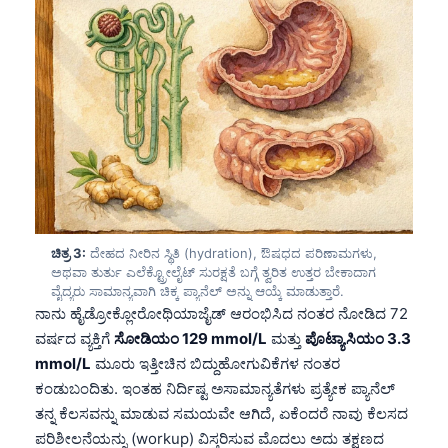
ಚಿತ್ರ 3:
ದೇಹದ ನೀರಿನ ಸ್ಥಿತಿ (hydration), ಔಷಧದ ಪರಿಣಾಮಗಳು,
ಅಥವಾ ತುರ್ತು ಎಲೆಕ್ಟ್ರೋಲೈಟ್ ಸುರಕ್ಷತೆ ಬಗ್ಗೆ ತ್ವರಿತ ಉತ್ತರ ಬೇಕಾದಾಗ
ವೈದ್ಯರು ಸಾಮಾನ್ಯವಾಗಿ ಚಿಕ್ಕ ಪ್ಯಾನೆಲ್ ಅನ್ನು ಆಯ್ಕೆ ಮಾಡುತ್ತಾರೆ.
ನಾನು ಹೈಡ್ರೋಕ್ಲೋರೋಥಿಯಾಜೈಡ್ ಆರಂಭಿಸಿದ ನಂತರ ನೋಡಿದ 72
ವರ್ಷದ ವ್ಯಕ್ತಿಗೆ
ಸೋಡಿಯಂ 129 mmol/L
ಮತ್ತು
ಪೊಟ್ಯಾಸಿಯಂ 3.3
mmol/L
ಮೂರು ಇತ್ತೀಚಿನ ಬಿದ್ದುಹೋಗುವಿಕೆಗಳ ನಂತರ
ಕಂಡುಬಂದಿತು. ಇಂತಹ ನಿರ್ದಿಷ್ಟ ಅಸಾಮಾನ್ಯತೆಗಳು ಪ್ರತ್ಯೇಕ ಪ್ಯಾನೆಲ್
ತನ್ನ ಕೆಲಸವನ್ನು ಮಾಡುವ ಸಮಯವೇ ಆಗಿದೆ, ಏಕೆಂದರೆ ನಾವು ಕೆಲಸದ
ಪರಿಶೀಲನೆಯನ್ನು (workup) ವಿಸ್ತರಿಸುವ ಮೊದಲು ಅದು ತಕ್ಷಣದ