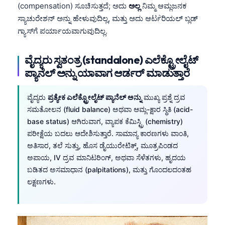
(compensation) ಸೂಚಿಸುತ್ತದೆ; ಅದು
ಅಲ್ಲ
ನಿಮ್ಮ ಆಮ್ಲಜನಕ
ಸ್ಯಾಚುರೇಶನ್ ಅನ್ನು ಹೇಳುವುದಿಲ್ಲ, ಮತ್ತು ಅದು ಆರ್ಟેರಿಯಲ್ ಬ್ಲಡ್
ಗ್ಯಾಸ್‌ಗೆ ಪರ್ಯಾಯವಾಗುವುದಿಲ್ಲ.
ವೈದ್ಯರು ಸ್ವತಂತ್ರ (standalone) ಎಲೆಕ್ಟ್ರೋಲೈಟ್
ಪ್ಯಾನೆಲ್ ಅನ್ನು ಯಾವಾಗ ಆರ್ಡರ್ ಮಾಡುತ್ತಾರೆ
ವೈದ್ಯರು
ಪ್ರತ್ಯೇಕ ಎಲೆಕ್ಟ್ರೋಲೈಟ್ ಪ್ಯಾನೆಲ್ ಅನ್ನು
ಮುಖ್ಯ ಪ್ರಶ್ನೆ ದ್ರವ
ಸಮತೋಲನ (fluid balance) ಅಥವಾ ಆಮ್ಲ-ಕ್ಷಾರ ಸ್ಥಿತಿ (acid-
base status) ಆಗಿರುವಾಗ, ವ್ಯಾಪಕ ಕೆಮಿಸ್ಟ್ರಿ (chemistry)
ಪರೀಕ್ಷೆಯ ಬದಲು ಆದೇಶಿಸುತ್ತಾರೆ. ಸಾಮಾನ್ಯ ಕಾರಣಗಳು ವಾಂತಿ,
ಅತಿಸಾರ, ತಲೆ ಸುತ್ತು, ಹೊಸ ಡೈಯುರೇಟಿಕ್ಸ್, ಮೂತ್ರಪಿಂಡದ
ಅಪಾಯ, IV ದ್ರವ ಮಾನಿಟರಿಂಗ್, ಅಥವಾ ಸೆಳೆತಗಳು, ಹೃದಯ
ಬಡಿತದ ಅಸಮಾಧಾನ (palpitations), ಮತ್ತು ಗೊಂದಲದಂತಹ
ಲಕ್ಷಣಗಳು.