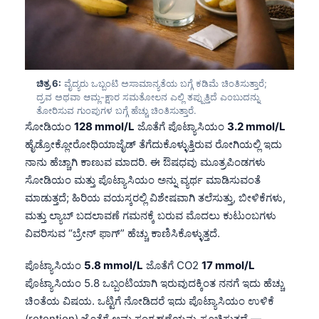
Frysk
Esperanto
Беларуская мова
ಚಿತ್ರ 6:
ವೈದ್ಯರು ಒಬ್ಬಂಟಿ ಅಸಾಮಾನ್ಯತೆಯ ಬಗ್ಗೆ ಕಡಿಮೆ ಚಿಂತಿಸುತ್ತಾರೆ;
Татар теле
ದ್ರವ ಅಥವಾ ಆಮ್ಲ-ಕ್ಷಾರ ಸಮತೋಲನ ಎಲ್ಲಿ ತಪ್ಪುತ್ತಿದೆ ಎಂಬುದನ್ನು
Кыргызча
ತೋರಿಸುವ ಗುಂಪುಗಳ ಬಗ್ಗೆ ಹೆಚ್ಚು ಚಿಂತಿಸುತ್ತಾರೆ.
ಸೋಡಿಯಂ
128 mmol/L
ಜೊತೆಗೆ ಪೊಟ್ಯಾಸಿಯಂ
3.2 mmol/L
ئۇيغۇرچە
ಹೈಡ್ರೋಕ್ಲೋರೋಥಿಯಾಜೈಡ್ ತೆಗೆದುಕೊಳ್ಳುತ್ತಿರುವ ರೋಗಿಯಲ್ಲಿ ಇದು
Cebuano
ನಾನು ಹೆಚ್ಚಾಗಿ ಕಾಣುವ ಮಾದರಿ. ಈ ಔಷಧವು ಮೂತ್ರಪಿಂಡಗಳು
Basa Jawa
ಸೋಡಿಯಂ ಮತ್ತು ಪೊಟ್ಯಾಸಿಯಂ ಅನ್ನು ವ್ಯರ್ಥ ಮಾಡಿಸುವಂತೆ
ಮಾಡುತ್ತದೆ; ಹಿರಿಯ ವಯಸ್ಕರಲ್ಲಿ ವಿಶೇಷವಾಗಿ ತಲೆಸುತ್ತು, ಬೀಳಿಕೆಗಳು,
ພາສາລາວ
ಮತ್ತು ಲ್ಯಾಬ್ ಬದಲಾವಣೆ ಗಮನಕ್ಕೆ ಬರುವ ಮೊದಲು ಕುಟುಂಬಗಳು
Монгол
ವಿವರಿಸುವ “ಬ್ರೇನ್ ಫಾಗ್” ಹೆಚ್ಚು ಕಾಣಿಸಿಕೊಳ್ಳುತ್ತದೆ.
Afrikaans
ಪೊಟ್ಯಾಸಿಯಂ
5.8 mmol/L
ಜೊತೆಗೆ CO2
17 mmol/L
العربية المغربية
ಪೊಟ್ಯಾಸಿಯಂ 5.8 ಒಬ್ಬಂಟಿಯಾಗಿ ಇರುವುದಕ್ಕಿಂತ ನನಗೆ ಇದು ಹೆಚ್ಚು
Occitan
ಚಿಂತೆಯ ವಿಷಯ. ಒಟ್ಟಿಗೆ ನೋಡಿದರೆ ಇದು ಪೊಟ್ಯಾಸಿಯಂ ಉಳಿಕೆ
(retention) ಜೊತೆಗೆ ಆಮ್ಲ ಸಂಗ್ರಹಣೆಯನ್ನು ಸೂಚಿಸುತ್ತದೆ —