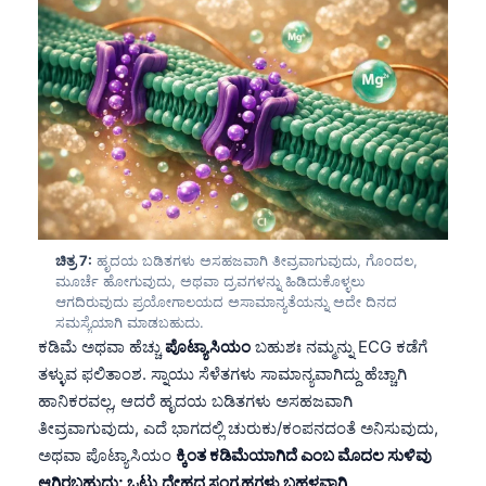
తెలుగు
मराठी
اردو
বাংলা
Shqip
Magyar
Slovenščina
ಚಿತ್ರ 7:
ಹೃದಯ ಬಡಿತಗಳು ಅಸಹಜವಾಗಿ ತೀವ್ರವಾಗುವುದು, ಗೊಂದಲ,
ಮೂರ್ಚೆ ಹೋಗುವುದು, ಅಥವಾ ದ್ರವಗಳನ್ನು ಹಿಡಿದುಕೊಳ್ಳಲು
한국어
ಆಗದಿರುವುದು ಪ್ರಯೋಗಾಲಯದ ಅಸಾಮಾನ್ಯತೆಯನ್ನು ಅದೇ ದಿನದ
Polski
ಸಮಸ್ಯೆಯಾಗಿ ಮಾಡಬಹುದು.
ಕಡಿಮೆ ಅಥವಾ ಹೆಚ್ಚು
ಪೊಟ್ಯಾಸಿಯಂ
ಬಹುಶಃ ನಮ್ಮನ್ನು ECG ಕಡೆಗೆ
Lietuvių kalba
ತಳ್ಳುವ ಫಲಿತಾಂಶ. ಸ್ನಾಯು ಸೆಳೆತಗಳು ಸಾಮಾನ್ಯವಾಗಿದ್ದು ಹೆಚ್ಚಾಗಿ
Русский
ಹಾನಿಕರವಲ್ಲ, ಆದರೆ ಹೃದಯ ಬಡಿತಗಳು ಅಸಹಜವಾಗಿ
ქართული
ತೀವ್ರವಾಗುವುದು, ಎದೆ ಭಾಗದಲ್ಲಿ ಚುರುಕು/ಕಂಪನದಂತೆ ಅನಿಸುವುದು,
ಅಥವಾ ಪೊಟ್ಯಾಸಿಯಂ
ಕ್ಕಿಂತ ಕಡಿಮೆಯಾಗಿದೆ ಎಂಬ ಮೊದಲ ಸುಳಿವು
Čeština
ಆಗಿರಬಹುದು; ಒಟ್ಟು ದೇಹದ ಸಂಗ್ರಹಗಳು ಬಹಳವಾಗಿ