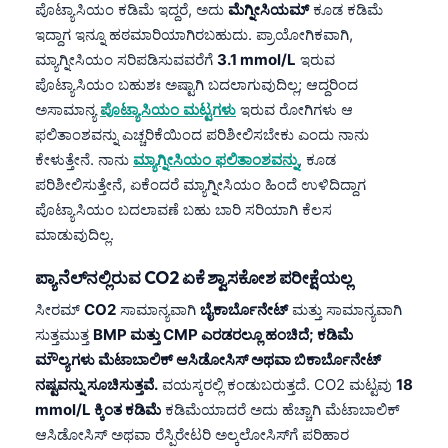
ಪೊಟ್ಯಾಸಿಯಂ ಕಡಿಮೆ ಇದ್ದರೆ, ಅದು
ಮೆಗ್ನೀಸಿಯಮ್
ಕೂಡ ಕಡಿಮೆ
ಇದ್ದಾಗ ಇನ್ನೂ ಹಠಮಾರಿಯಾಗಿರಬಹುದು. ಪ್ರಾಯೋಗಿಕವಾಗಿ,
ಮ್ಯಾಗ್ನೀಸಿಯಂ ಸರಿಪಡಿಸುವವರೆಗೆ
3.1 mmol/L
ಇರುವ
ಪೊಟ್ಯಾಸಿಯಂ ಬಹುಶಃ ಅಷ್ಟಾಗಿ ಬದಲಾಗುವುದಿಲ್ಲ; ಆದ್ದರಿಂದ
ಅಸಾಮಾನ್ಯ
ಪೊಟ್ಯಾಸಿಯಂ ಮಟ್ಟಗಳು
ಇರುವ ರೋಗಿಗಳು ಆ
ಫಲಿತಾಂಶವನ್ನು ಎಚ್ಚರಿಕೆಯಿಂದ ಪರಿಶೀಲಿಸಬೇಕು ಎಂದು ನಾನು
ಕೇಳುತ್ತೇನೆ. ನಾನು
ಮ್ಯಾಗ್ನೀಸಿಯಂ ಫಲಿತಾಂಶವನ್ನು
, ಕೂಡ
ಪರಿಶೀಲಿಸುತ್ತೇನೆ, ಏಕೆಂದರೆ ಮ್ಯಾಗ್ನೀಸಿಯಂ ಹಿಂದೆ ಉಳಿದಿದ್ದಾಗ
ಪೊಟ್ಯಾಸಿಯಂ ಬದಲಾವಣೆ ಬಹು ಬಾರಿ ಸರಿಯಾಗಿ ಕೆಲಸ
ಮಾಡುವುದಿಲ್ಲ.
ಪ್ಯಾನೆಲ್‌ನಲ್ಲಿರುವ CO2 ಏಕೆ ಶ್ವಾಸಕೋಶ ಪರೀಕ್ಷೆಯಲ್ಲ
ಸೀರಮ್
CO2
ಸಾಮಾನ್ಯವಾಗಿ
ಬೈಕಾರ್ಬೊನೇಟ್
ಮತ್ತು ಸಾಮಾನ್ಯವಾಗಿ
ಸುತ್ತಮುತ್ತ
BMP ಮತ್ತು CMP ಎರಡರಲ್ಲೂ ಹಂಚಿದೆ; ಕಡಿಮೆ
ಮೌಲ್ಯಗಳು ಮೆಟಾಬಾಲಿಕ್ ಆಸಿಡೋಸಿಸ್ ಅಥವಾ ಬಿಕಾರ್ಬೊನೇಟ್
ನಷ್ಟವನ್ನು ಸೂಚಿಸುತ್ತವೆ.
ವಯಸ್ಕರಲ್ಲಿ ಕಂಡುಬರುತ್ತದೆ. CO2 ಮಟ್ಟವು
18
mmol/L ಕ್ಕಿಂತ ಕಡಿಮೆ
ಕಡಿಮೆಯಾದರೆ ಅದು ಹೆಚ್ಚಾಗಿ ಮೆಟಾಬಾಲಿಕ್
ಆಸಿಡೋಸಿಸ್ ಅಥವಾ ರೆಸ್ಪಿರೇಟರಿ ಅಲ್ಕಲೋಸಿಸ್‌ಗೆ ಪರಿಹಾರ