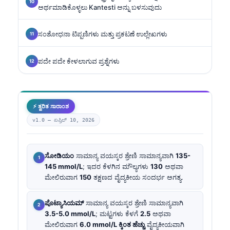
ಅರ್ಥಮಾಡಿಕೊಳ್ಳಲು Kantesti ಅನ್ನು ಬಳಸುವುದು
ಸಂಶೋಧನಾ ಟಿಪ್ಪಣಿಗಳು ಮತ್ತು ಪ್ರಕಟಣೆ ಉಲ್ಲೇಖಗಳು
ಪದೇ ಪದೇ ಕೇಳಲಾಗುವ ಪ್ರಶ್ನೆಗಳು
⚡ ತ್ವರಿತ ಸಾರಾಂಶ
v1.0 —
ಏಪ್ರಿಲ್ 10, 2026
ಸೋಡಿಯಂ
ಸಾಮಾನ್ಯ ವಯಸ್ಕರ ಶ್ರೇಣಿ ಸಾಮಾನ್ಯವಾಗಿ
135-
145 mmol/L
; ಇದರ ಕೆಳಗಿನ ಮೌಲ್ಯಗಳು
130
ಅಥವಾ
ಮೇಲಿರುವಾಗ
150
ತಕ್ಷಣದ ವೈದ್ಯಕೀಯ ಸಂದರ್ಭ ಅಗತ್ಯ.
ಪೊಟ್ಯಾಸಿಯಮ್
ಸಾಮಾನ್ಯ ವಯಸ್ಕರ ಶ್ರೇಣಿ ಸಾಮಾನ್ಯವಾಗಿ
3.5-5.0 mmol/L
; ಮಟ್ಟಗಳು ಕೆಳಗೆ
2.5
ಅಥವಾ
ಮೇಲಿರುವಾಗ
6.0 mmol/L ಕ್ಕಿಂತ ಹೆಚ್ಚು
ವೈದ್ಯಕೀಯವಾಗಿ