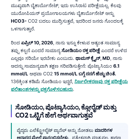
ಮುಖ್ಯವಾಗಿ ಬೈಕಾರ್ಬೊನೇಟ್; ಇದು ಉಸಿರಾಟ ಪರೀಕ್ಷೆಯಲ್ಲ. ಕೆಲವು
ಯುರೋಪಿಯನ್ ಪ್ರಯೋಗಾಲಯಗಳು ಬೈಕಾರ್ಬೊನೇಟ್ ಅನ್ನು
HCO3-
CO2 ಬದಲು ಮುದ್ರಿಸುತ್ತವೆ, ಇದರಿಂದ ಜನರು ಗೊಂದಲಕ್ಕೆ
ಒಳಗಾಗುತ್ತಾರೆ.
ರಿಂದ
ಏಪ್ರಿಲ್ 10, 2026
, ನಾನು ಇನ್ನೂ ಕೇಳುವ ಅತ್ಯಂತ ಸಾಮಾನ್ಯ
ತಪ್ಪು ಕಲ್ಪನೆ ಎಂದರೆ ಸಾಮಾನ್ಯ
ಸೋಡಿಯಂ ರಕ್ತ ಪರೀಕ್ಷೆ
ಎಂದರೆ ಉಳಿದ
ಎಲ್ಲವೂ ಸರಿಯೇ ಇರಬೇಕು ಎಂಬುದು.
ಥಾಮಸ್ ಕ್ಲೈನ್, MD
, ನಾನು
ಅದನ್ನು ಸಾಮಾನ್ಯವಾಗಿ ತಕ್ಷಣ ಸರಿಪಡಿಸುತ್ತೇನೆ: ಪೊಟ್ಯಾಸಿಯಂ
6.1
mmol/L
ಅಥವಾ CO2
15 mmol/L ಬಗ್ಗೆ ನನಗೆ ಹೆಚ್ಚು ಚಿಂತೆ.
136ಕ್ಕಿಂತ ಕಡಿಮೆ ಸೋಡಿಯಂ ಇದ್ದರೆ,
ನಿರ್ಜಲೀಕರಣವು ರಕ್ತ ಪರೀಕ್ಷೆಯ
ಫಲಿತಾಂಶಗಳನ್ನು ವಕ್ರಗೊಳಿಸಬಹುದು
.
ಸೋಡಿಯಂ, ಪೊಟ್ಯಾಸಿಯಂ, ಕ್ಲೋರೈಡ್ ಮತ್ತು
CO2 ಒಟ್ಟಿಗೆ ಹೇಗೆ ಅರ್ಥವಾಗುತ್ತವೆ
ವೈದ್ಯರು ಎಲೆಕ್ಟ್ರೋಲೈಟ್ ಪ್ಯಾನೆಲ್ ಅನ್ನು ನೋಡಲು
ಮಾದರಿಗಳ
ಆಧಾರದ ಮೇಲೆ ಪ್ರಾರಂಭಿಸಬೇಕು,
, ಪ್ರತ್ಯೇಕವಾಗಿ ಮಾತ್ರವಲ್ಲ. ಕಾರಣ