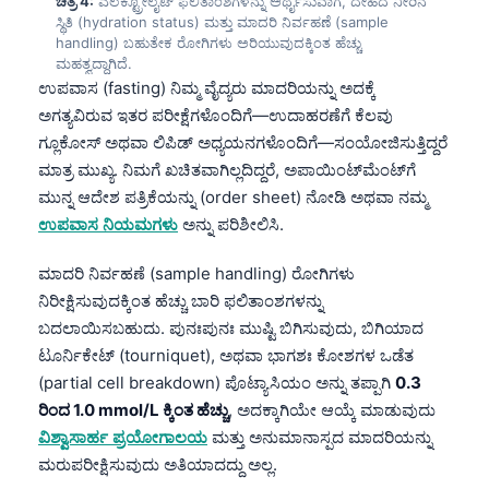
ಚಿತ್ರ 4:
ಎಲೆಕ್ಟ್ರೋಲೈಟ್ ಫಲಿತಾಂಶಗಳನ್ನು ಅರ್ಥೈಸುವಾಗ, ದೇಹದ ನೀರಿನ
ಸ್ಥಿತಿ (hydration status) ಮತ್ತು ಮಾದರಿ ನಿರ್ವಹಣೆ (sample
handling) ಬಹುತೇಕ ರೋಗಿಗಳು ಅರಿಯುವುದಕ್ಕಿಂತ ಹೆಚ್ಚು
ಮಹತ್ವದ್ದಾಗಿದೆ.
ಉಪವಾಸ (fasting) ನಿಮ್ಮ ವೈದ್ಯರು ಮಾದರಿಯನ್ನು ಅದಕ್ಕೆ
ಅಗತ್ಯವಿರುವ ಇತರ ಪರೀಕ್ಷೆಗಳೊಂದಿಗೆ—ಉದಾಹರಣೆಗೆ ಕೆಲವು
ಗ್ಲೂಕೋಸ್ ಅಥವಾ ಲಿಪಿಡ್ ಅಧ್ಯಯನಗಳೊಂದಿಗೆ—ಸಂಯೋಜಿಸುತ್ತಿದ್ದರೆ
ಮಾತ್ರ ಮುಖ್ಯ. ನಿಮಗೆ ಖಚಿತವಾಗಿಲ್ಲದಿದ್ದರೆ, ಅಪಾಯಿಂಟ್‌ಮೆಂಟ್‌ಗೆ
ಮುನ್ನ ಆದೇಶ ಪತ್ರಿಕೆಯನ್ನು (order sheet) ನೋಡಿ ಅಥವಾ ನಮ್ಮ
ಉಪವಾಸ ನಿಯಮಗಳು
ಅನ್ನು ಪರಿಶೀಲಿಸಿ.
ಮಾದರಿ ನಿರ್ವಹಣೆ (sample handling) ರೋಗಿಗಳು
ನಿರೀಕ್ಷಿಸುವುದಕ್ಕಿಂತ ಹೆಚ್ಚು ಬಾರಿ ಫಲಿತಾಂಶಗಳನ್ನು
ಬದಲಾಯಿಸಬಹುದು. ಪುನಃಪುನಃ ಮುಷ್ಟಿ ಬಿಗಿಸುವುದು, ಬಿಗಿಯಾದ
ಟೂರ್ನಿಕೇಟ್ (tourniquet), ಅಥವಾ ಭಾಗಶಃ ಕೋಶಗಳ ಒಡೆತ
(partial cell breakdown) ಪೊಟ್ಯಾಸಿಯಂ ಅನ್ನು ತಪ್ಪಾಗಿ
0.3
ರಿಂದ 1.0 mmol/L ಕ್ಕಿಂತ ಹೆಚ್ಚು
, ಅದಕ್ಕಾಗಿಯೇ ಆಯ್ಕೆ ಮಾಡುವುದು
ವಿಶ್ವಾಸಾರ್ಹ ಪ್ರಯೋಗಾಲಯ
ಮತ್ತು ಅನುಮಾನಾಸ್ಪದ ಮಾದರಿಯನ್ನು
ಮರುಪರೀಕ್ಷಿಸುವುದು ಅತಿಯಾದದ್ದು ಅಲ್ಲ.