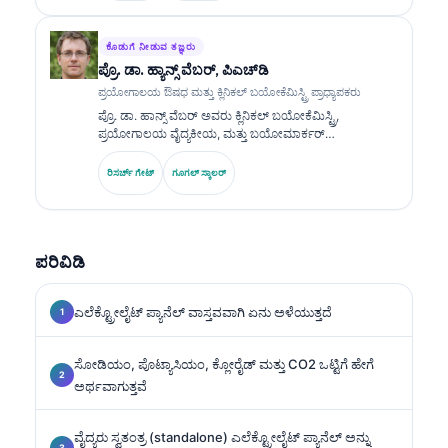
ಬಯೋಮಾರ್ಕರ್ ಪ್ಯಾನೆಲ್‌ಗಳು ಮತ್ತು ಪ್ರಯೋಗಾಲಯ ವಿಶ್ಲೇಷಣೆ
ಕುರಿತು ವ್ಯಾಪಕವಾಗಿ ಪ್ರಕಟಿಸಿದ್ದಾರೆ.
ಕೊಡುಗೆ ನೀಡುವ ತಜ್ಞರು
ಪ್ರೊ. ಡಾ. ಹ್ಯಾನ್ಸ್ ವೆಬರ್, ಪಿಎಚ್‌ಡಿ
ಪ್ರಯೋಗಾಲಯ ಔಷಧ ಮತ್ತು ಕ್ಲಿನಿಕಲ್ ಬಯೋಕೆಮಿಸ್ಟ್ರಿ ಪ್ರಾಧ್ಯಾಪಕರು
ಪ್ರೊ. ಡಾ. ಹಾನ್ಸ್ ವೆಬರ್ ಅವರು ಕ್ಲಿನಿಕಲ್ ಬಯೋಕೆಮಿಸ್ಟ್ರಿ,
ಪ್ರಯೋಗಾಲಯ ವೈದ್ಯಕೀಯ, ಮತ್ತು ಬಯೋಮಾರ್ಕರ್
ಸಂಶೋಧನೆಯಲ್ಲಿ 30+ ವರ್ಷಗಳ ಪರಿಣತಿಯನ್ನು ಹೊಂದಿದ್ದಾರೆ.
ಜರ್ಮನ್ ಸೊಸೈಟಿ ಫಾರ್ ಕ್ಲಿನಿಕಲ್ ಕೆಮಿಸ್ಟ್ರಿಯ ಮಾಜಿ ಅಧ್ಯಕ್ಷರಾಗಿದ್ದ
ರಿಸರ್ಚ್ ಗೇಟ್
ಗೂಗಲ್ ಸ್ಕಾಲರ್
ಅವರು, ಡಯಾಗ್ನೋಸ್ಟಿಕ್ ಪ್ಯಾನೆಲ್ ವಿಶ್ಲೇಷಣೆ, ಬಯೋಮಾರ್ಕರ್
ಮಾನಕೀಕರಣ, ಮತ್ತು AI ಸಹಾಯಿತ ಪ್ರಯೋಗಾಲಯ ವೈದ್ಯಕೀಯದಲ್ಲಿ
ಪರಿಣತಿ ಹೊಂದಿದ್ದಾರೆ.
ಪರಿವಿಡಿ
ಎಲೆಕ್ಟ್ರೋಲೈಟ್ ಪ್ಯಾನೆಲ್ ವಾಸ್ತವವಾಗಿ ಏನು ಅಳೆಯುತ್ತದೆ
ಸೋಡಿಯಂ, ಪೊಟ್ಯಾಸಿಯಂ, ಕ್ಲೋರೈಡ್ ಮತ್ತು CO2 ಒಟ್ಟಿಗೆ ಹೇಗೆ
ಅರ್ಥವಾಗುತ್ತವೆ
ವೈದ್ಯರು ಸ್ವತಂತ್ರ (standalone) ಎಲೆಕ್ಟ್ರೋಲೈಟ್ ಪ್ಯಾನೆಲ್ ಅನ್ನು