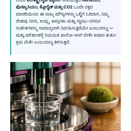
ಪೊಟ್ಯಾಸಿಯಂ, ಕ್ಲೋರೈಡ್ ಮತ್ತು CO2
ಒಂದೇ ರಕ್ತದ
ಮಾದರಿಯಿಂದ. ಈ ನಾಲ್ಕು ಮೌಲ್ಯಗಳನ್ನು ಒಟ್ಟಿಗೆ ಓದಿದಾಗ, ನಿಮ್ಮ
ದೇಹವು ನೀರು, ಉಪ್ಪು, ಆಮ್ಲಗಳು ಮತ್ತು ಸ್ನಾಯು-ನರವಿನ
ಸಂಕೇತಗಳನ್ನು ಸಾಮಾನ್ಯವಾಗಿ ನಿರ್ವಹಿಸುತ್ತಿದೆಯೇ ಎಂಬುದನ್ನೂ —
ಮತ್ತು ಫಲಿತಾಂಶಕ್ಕೆ ನಿಯಮಿತ ಫಾಲೋ-ಅಪ್ ಬೇಕೇ ಅಥವಾ ತುರ್ತು
ಕ್ರಮ ಬೇಕೇ ಎಂಬುದನ್ನೂ ತಿಳಿಸುತ್ತದೆ.