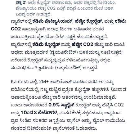
ಚಿತ್ರ 2:
ಅದೇ ಕ್ಲೋರೈಡ್ ಫಲಿತಾಂಶವು, ಅದರ ಪಕ್ಕದಲ್ಲಿ ಸೋಡಿಯಂ,
ಪೊಟ್ಯಾಸಿಯಂ ಮತ್ತು CO2 ಎಲ್ಲಿಗೆ ಬಿದ್ದಿವೆ ಎಂಬುದರ ಮೇಲೆ ಬಹಳ
ವಿಭಿನ್ನ ಅರ್ಥ ನೀಡುತ್ತದೆ.
ಪ್ಯಾನೆಲ್‌ನಲ್ಲಿ
ಕಡಿಮೆ ಪೊಟ್ಯಾಸಿಯಮ್
,
ಹೆಚ್ಚಿನ ಕ್ಲೋರೈಡ್
, ಮತ್ತು
ಕಡಿಮೆ
CO2
ಸಾಮಾನ್ಯವಾಗಿ ಹಲವು ದಿನಗಳ ಅತಿಸಾರದ ನಂತರ
ಜಠರಾಂತ್ರೀಯ ಬೈಕಾರ್ಬೊನೇಟ್ ನಷ್ಟಕ್ಕೆ ಹೊಂದಿಕೊಳ್ಳುತ್ತದೆ.
ಪ್ಯಾನೆಲ್‌ನಲ್ಲಿ
ಕಡಿಮೆ ಕ್ಲೋರೈಡ್
ಮತ್ತು
ಹೆಚ್ಚಿನ CO2
ಹೆಚ್ಚು ಬಾರಿ ವಾಂತಿ
ಅಥವಾ ಮೂತ್ರವರ್ಧಕ (ಡೈಯೂರೇಟಿಕ್) ಬಳಕೆಯನ್ನು ಸೂಚಿಸುತ್ತದೆ;
ಏಕೆಂದರೆ ಕ್ಲೋರೈಡ್ ಸಮೃದ್ಧ ದ್ರವ ಕಳೆದುಹೋಗುತ್ತಿದ್ದು, ರಕ್ತವು
ಸಂಬಂಧಿತವಾಗಿ ಕ್ಷಾರೀಯ (ಅಲ್ಕಲೋಟಿಕ್) ಆಗುತ್ತದೆ.
Kantesti ನಲ್ಲಿ, 2M+ ಅಪ್‌ಲೋಡ್ ಮಾಡಿದ ವರದಿಗಳ ನಮ್ಮ
ಪರಿಶೀಲನೆಯಲ್ಲಿ, ಸಣ್ಣ ಮಟ್ಟಿನ ಪ್ರತ್ಯೇಕ ಕ್ಲೋರೈಡ್ ಹೆಚ್ಚಳಗಳು ನಿಜವಾದ
ಅಪಾಯಕ್ಕಿಂತಲೂ ಹೆಚ್ಚು ಬಾರಿ ಆತಂಕವನ್ನು ಉಂಟುಮಾಡುತ್ತವೆ.
ಒಂದು ಕಾರಣವೆಂದರೆ
0.9% ಸ್ಯಾಲೈನ್
ಕ್ಲೋರೈಡ್ ಅನ್ನು ಹೆಚ್ಚಿಸಿ CO2
ಅನ್ನು
1 ರಿಂದ 3 ಲೀಟರ್‌ಗಳ
, ನಂತರ ಕೆಳಕ್ಕೆ ತಳ್ಳಬಹುದು; ಆದ್ದರಿಂದ
ದ್ರವ ನೀಡಿದ ನಂತರದ ಆಸ್ಪತ್ರೆಯ ಪ್ಯಾನೆಲ್ ಅನ್ನು, ವೈರಲ್ ಕಾಯಿಲೆಯ
ನಂತರದ ಔಟ್‌ಪೇಷಂಟ್ ಪ್ಯಾನೆಲ್‌ನಂತೆ ಓದಬಾರದು.