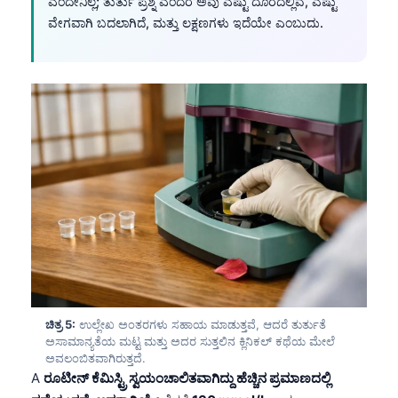
ಎಂದೇನಿಲ್ಲ; ತುರ್ತು ಪ್ರಶ್ನೆ ಎಂದರೆ ಅವು ಎಷ್ಟು ದೂರದಲ್ಲಿವೆ, ಎಷ್ಟು
ವೇಗವಾಗಿ ಬದಲಾಗಿದೆ, ಮತ್ತು ಲಕ್ಷಣಗಳು ಇದೆಯೇ ಎಂಬುದು.
ಚಿತ್ರ 5:
ಉಲ್ಲೇಖ ಅಂತರಗಳು ಸಹಾಯ ಮಾಡುತ್ತವೆ, ಆದರೆ ತುರ್ತುತೆ
ಅಸಾಮಾನ್ಯತೆಯ ಮಟ್ಟ ಮತ್ತು ಅದರ ಸುತ್ತಲಿನ ಕ್ಲಿನಿಕಲ್ ಕಥೆಯ ಮೇಲೆ
ಅವಲಂಬಿತವಾಗಿರುತ್ತದೆ.
A
ರೂಟೀನ್ ಕೆಮಿಸ್ಟ್ರಿ ಸ್ವಯಂಚಾಲಿತವಾಗಿದ್ದು ಹೆಚ್ಚಿನ ಪ್ರಮಾಣದಲ್ಲಿ