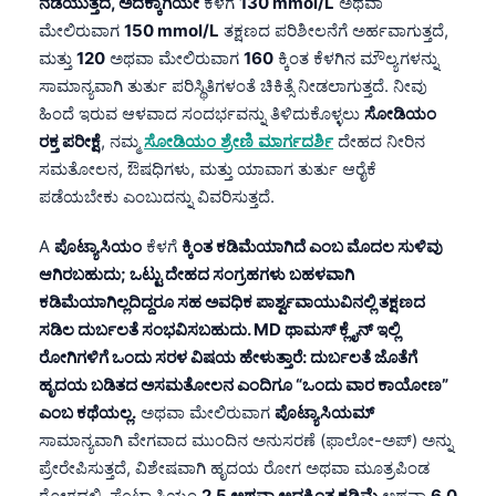
ನಡೆಯುತ್ತದೆ, ಅದಕ್ಕಾಗಿಯೇ
ಕೆಳಗೆ
130 mmol/L
ಅಥವಾ
ಮೇಲಿರುವಾಗ
150 mmol/L
ತಕ್ಷಣದ ಪರಿಶೀಲನೆಗೆ ಅರ್ಹವಾಗುತ್ತದೆ,
ಮತ್ತು
120
ಅಥವಾ ಮೇಲಿರುವಾಗ
160
ಕ್ಕಿಂತ ಕೆಳಗಿನ ಮೌಲ್ಯಗಳನ್ನು
ಸಾಮಾನ್ಯವಾಗಿ ತುರ್ತು ಪರಿಸ್ಥಿತಿಗಳಂತೆ ಚಿಕಿತ್ಸೆ ನೀಡಲಾಗುತ್ತದೆ. ನೀವು
ಹಿಂದೆ ಇರುವ ಆಳವಾದ ಸಂದರ್ಭವನ್ನು ತಿಳಿದುಕೊಳ್ಳಲು
ಸೋಡಿಯಂ
ರಕ್ತ ಪರೀಕ್ಷೆ
, ನಮ್ಮ
ಸೋಡಿಯಂ ಶ್ರೇಣಿ ಮಾರ್ಗದರ್ಶಿ
ದೇಹದ ನೀರಿನ
ಸಮತೋಲನ, ಔಷಧಿಗಳು, ಮತ್ತು ಯಾವಾಗ ತುರ್ತು ಆರೈಕೆ
ಪಡೆಯಬೇಕು ಎಂಬುದನ್ನು ವಿವರಿಸುತ್ತದೆ.
A
ಪೊಟ್ಯಾಸಿಯಂ
ಕೆಳಗೆ
ಕ್ಕಿಂತ ಕಡಿಮೆಯಾಗಿದೆ ಎಂಬ ಮೊದಲ ಸುಳಿವು
ಆಗಿರಬಹುದು; ಒಟ್ಟು ದೇಹದ ಸಂಗ್ರಹಗಳು ಬಹಳವಾಗಿ
ಕಡಿಮೆಯಾಗಿಲ್ಲದಿದ್ದರೂ ಸಹ ಅವಧಿಕ ಪಾರ್ಶ್ವವಾಯುವಿನಲ್ಲಿ ತಕ್ಷಣದ
ಸಡಿಲ ದುರ್ಬಲತೆ ಸಂಭವಿಸಬಹುದು. MD ಥಾಮಸ್ ಕ್ಲೈನ್ ಇಲ್ಲಿ
ರೋಗಿಗಳಿಗೆ ಒಂದು ಸರಳ ವಿಷಯ ಹೇಳುತ್ತಾರೆ: ದುರ್ಬಲತೆ ಜೊತೆಗೆ
ಹೃದಯ ಬಡಿತದ ಅಸಮತೋಲನ ಎಂದಿಗೂ “ಒಂದು ವಾರ ಕಾಯೋಣ”
ಎಂಬ ಕಥೆಯಲ್ಲ.
ಅಥವಾ ಮೇಲಿರುವಾಗ
ಪೊಟ್ಯಾಸಿಯಮ್
ಸಾಮಾನ್ಯವಾಗಿ ವೇಗವಾದ ಮುಂದಿನ ಅನುಸರಣೆ (ಫಾಲೋ-ಅಪ್) ಅನ್ನು
ಪ್ರೇರೇಪಿಸುತ್ತದೆ, ವಿಶೇಷವಾಗಿ ಹೃದಯ ರೋಗ ಅಥವಾ ಮೂತ್ರಪಿಂಡ
ರೋಗದಲ್ಲಿ. ಪೊಟ್ಯಾಸಿಯಂ
2.5 ಅಥವಾ ಅದಕ್ಕಿಂತ ಕಡಿಮೆ
ಅಥವಾ
6.0