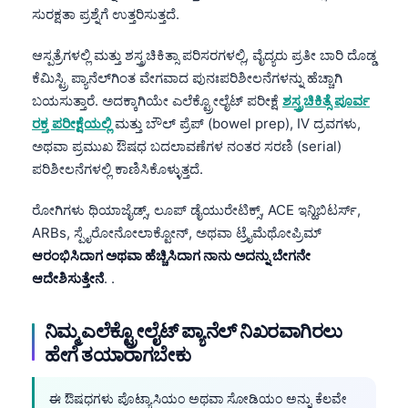
ಸುರಕ್ಷತಾ ಪ್ರಶ್ನೆಗೆ ಉತ್ತರಿಸುತ್ತದೆ.
ಆಸ್ಪತ್ರೆಗಳಲ್ಲಿ ಮತ್ತು ಶಸ್ತ್ರಚಿಕಿತ್ಸಾ ಪರಿಸರಗಳಲ್ಲಿ, ವೈದ್ಯರು ಪ್ರತೀ ಬಾರಿ ದೊಡ್ಡ
ಕೆಮಿಸ್ಟ್ರಿ ಪ್ಯಾನೆಲ್‌ಗಿಂತ ವೇಗವಾದ ಪುನಃಪರಿಶೀಲನೆಗಳನ್ನು ಹೆಚ್ಚಾಗಿ
ಬಯಸುತ್ತಾರೆ. ಅದಕ್ಕಾಗಿಯೇ ಎಲೆಕ್ಟ್ರೋಲೈಟ್ ಪರೀಕ್ಷೆ
ಶಸ್ತ್ರಚಿಕಿತ್ಸೆ ಪೂರ್ವ
ರಕ್ತ ಪರೀಕ್ಷೆಯಲ್ಲಿ
ಮತ್ತು ಬೌಲ್ ಪ್ರೆಪ್ (bowel prep), IV ದ್ರವಗಳು,
ಅಥವಾ ಪ್ರಮುಖ ಔಷಧ ಬದಲಾವಣೆಗಳ ನಂತರ ಸರಣಿ (serial)
ಪರಿಶೀಲನೆಗಳಲ್ಲಿ ಕಾಣಿಸಿಕೊಳ್ಳುತ್ತದೆ.
ರೋಗಿಗಳು ಥಿಯಾಜೈಡ್ಸ್, ಲೂಪ್ ಡೈಯುರೇಟಿಕ್ಸ್, ACE ಇನ್ಹಿಬಿಟರ್ಸ್,
ARBs, ಸ್ಪೈರೋನೋಲಾಕ್ಟೋನ್, ಅಥವಾ ಟ್ರೈಮೆಥೋಪ್ರಿಮ್
ಆರಂಭಿಸಿದಾಗ ಅಥವಾ ಹೆಚ್ಚಿಸಿದಾಗ ನಾನು ಅದನ್ನು ಬೇಗನೇ
ಆದೇಶಿಸುತ್ತೇನೆ
. .
ನಿಮ್ಮ ಎಲೆಕ್ಟ್ರೋಲೈಟ್ ಪ್ಯಾನೆಲ್ ನಿಖರವಾಗಿರಲು
ಹೇಗೆ ತಯಾರಾಗಬೇಕು
ಈ ಔಷಧಗಳು ಪೊಟ್ಯಾಸಿಯಂ ಅಥವಾ ಸೋಡಿಯಂ ಅನ್ನು ಕೆಲವೇ