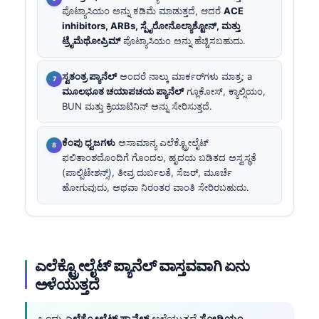
ಪೊಟ್ಯಾಸಿಯಂ ಅನ್ನು ಕಡಿಮೆ ಮಾಡುತ್ತದೆ, ಆದರೆ
ACE
inhibitors, ARBs, ಸ್ಪೈರೋನೊಲ್ಯಾಕ್ಟೋನ್, ಮತ್ತು
ಟ್ರೈಮೆಥೋಪ್ರಿಮ್
ಪೊಟ್ಯಾಸಿಯಂ ಅನ್ನು ಹೆಚ್ಚಿಸಬಹುದು.
ಸ್ವತಂತ್ರ ಪ್ಯಾನೆಲ್
ಅಂದರೆ ನಾಲ್ಕು ಮಾರ್ಕರ್‌ಗಳು ಮಾತ್ರ; a
ಮೂಲಭೂತ ಚಯಾಪಚಯ ಪ್ಯಾನೆಲ್
ಗ್ಲೂಕೋಸ್, ಕ್ಯಾಲ್ಸಿಯಂ,
BUN ಮತ್ತು ಕ್ರಿಯಾಟಿನಿನ್ ಅನ್ನು ಸೇರಿಸುತ್ತದೆ.
ಕೆಂಪು ಧ್ವಜಗಳು
ಅಸಾಮಾನ್ಯ ಎಲೆಕ್ಟ್ರೋಲೈಟ್
ಫಲಿತಾಂಶದೊಂದಿಗೆ ಗೊಂದಲ, ಹೃದಯ ಬಡಿತದ ಅಸ್ವಸ್ಥತೆ
(ಪಾಲ್ಪಿಟೇಶನ್ಸ್), ತೀವ್ರ ದುರ್ಬಲತೆ, ಸೆಜರ್, ಮೂರ್ಚೆ
ಹೋಗುವುದು, ಅಥವಾ ನಿರಂತರ ವಾಂತಿ ಸೇರಿರಬಹುದು.
ಎಲೆಕ್ಟ್ರೋಲೈಟ್ ಪ್ಯಾನೆಲ್ ವಾಸ್ತವವಾಗಿ ಏನು
ಅಳೆಯುತ್ತದೆ
ಒಂದು
ಎಲೆಕ್ಟ್ರೋಲೈಟ್ ಪ್ಯಾನೆಲ್
ಅಳೆಯುತ್ತದೆ
ಸೋಡಿಯಂ,