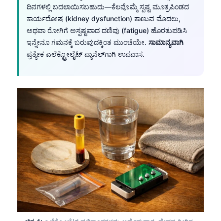
ದಿನಗಳಲ್ಲಿ ಬದಲಾಯಿಸಬಹುದು—ಕೆಲವೊಮ್ಮೆ ಸ್ಪಷ್ಟ ಮೂತ್ರಪಿಂಡದ
ಕಾರ್ಯದೋಷ (kidney dysfunction) ಕಾಣುವ ಮೊದಲು,
ಅಥವಾ ರೋಗಿಗೆ ಅಸ್ಪಷ್ಟವಾದ ದಣಿವು (fatigue) ಹೊರತುಪಡಿಸಿ
ಇನ್ನೇನೂ ಗಮನಕ್ಕೆ ಬರುವುದಕ್ಕಿಂತ ಮುಂಚೆಯೇ.
ಸಾಮಾನ್ಯವಾಗಿ
ಪ್ರತ್ಯೇಕ ಎಲೆಕ್ಟ್ರೋಲೈಟ್ ಪ್ಯಾನೆಲ್‌ಗಾಗಿ ಉಪವಾಸ.