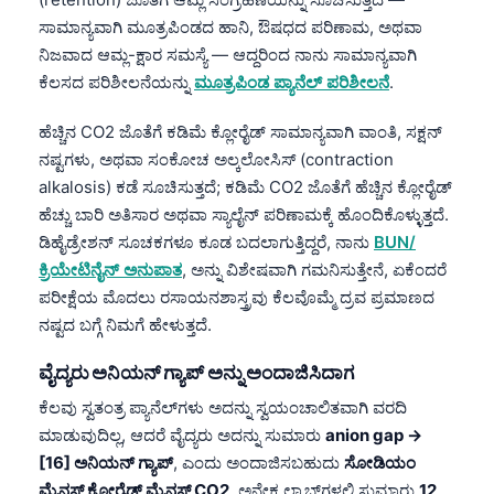
Gàidhlig
ಸಾಮಾನ್ಯವಾಗಿ ಮೂತ್ರಪಿಂಡದ ಹಾನಿ, ಔಷಧದ ಪರಿಣಾಮ, ಅಥವಾ
Euskara
ನಿಜವಾದ ಆಮ್ಲ-ಕ್ಷಾರ ಸಮಸ್ಯೆ — ಆದ್ದರಿಂದ ನಾನು ಸಾಮಾನ್ಯವಾಗಿ
Македонски јазик
ಕೆಲಸದ ಪರಿಶೀಲನೆಯನ್ನು
ಮೂತ್ರಪಿಂಡ ಪ್ಯಾನೆಲ್ ಪರಿಶೀಲನೆ
.
Latviešu valoda
ಹೆಚ್ಚಿನ CO2 ಜೊತೆಗೆ ಕಡಿಮೆ ಕ್ಲೋರೈಡ್ ಸಾಮಾನ್ಯವಾಗಿ ವಾಂತಿ, ಸಕ್ಷನ್
Galego
ನಷ್ಟಗಳು, ಅಥವಾ ಸಂಕೋಚ ಅಲ್ಕಲೋಸಿಸ್ (contraction
অসমীয়া
alkalosis) ಕಡೆ ಸೂಚಿಸುತ್ತದೆ; ಕಡಿಮೆ CO2 ಜೊತೆಗೆ ಹೆಚ್ಚಿನ ಕ್ಲೋರೈಡ್
ಹೆಚ್ಚು ಬಾರಿ ಅತಿಸಾರ ಅಥವಾ ಸ್ಯಾಲೈನ್ ಪರಿಣಾಮಕ್ಕೆ ಹೊಂದಿಕೊಳ್ಳುತ್ತದೆ.
සිංහල
ಡಿಹೈಡ್ರೇಶನ್ ಸೂಚಕಗಳೂ ಕೂಡ ಬದಲಾಗುತ್ತಿದ್ದರೆ, ನಾನು
BUN/
سنڌي
ಕ್ರಿಯೇಟಿನೈನ್ ಅನುಪಾತ
, ಅನ್ನು ವಿಶೇಷವಾಗಿ ಗಮನಿಸುತ್ತೇನೆ, ಏಕೆಂದರೆ
پښتو
ಪರೀಕ್ಷೆಯ ಮೊದಲು ರಸಾಯನಶಾಸ್ತ್ರವು ಕೆಲವೊಮ್ಮೆ ದ್ರವ ಪ್ರಮಾಣದ
ನಷ್ಟದ ಬಗ್ಗೆ ನಿಮಗೆ ಹೇಳುತ್ತದೆ.
Slovenčina
ವೈದ್ಯರು ಅನಿಯನ್ ಗ್ಯಾಪ್ ಅನ್ನು ಅಂದಾಜಿಸಿದಾಗ
Hrvatski
ಕೆಲವು ಸ್ವತಂತ್ರ ಪ್ಯಾನೆಲ್‌ಗಳು ಅದನ್ನು ಸ್ವಯಂಚಾಲಿತವಾಗಿ ವರದಿ
ಮಾಡುವುದಿಲ್ಲ, ಆದರೆ ವೈದ್ಯರು ಅದನ್ನು ಸುಮಾರು
anion gap →
Suomi
[16] ಅನಿಯನ್ ಗ್ಯಾಪ್
, ಎಂದು ಅಂದಾಜಿಸಬಹುದು
ಸೋಡಿಯಂ
Қазақ тілі
ಮೈನಸ್ ಕ್ಲೋರೈಡ್ ಮೈನಸ್ CO2
. ಅನೇಕ ಲ್ಯಾಬ್‌ಗಳಲ್ಲಿ ಸುಮಾರು
12