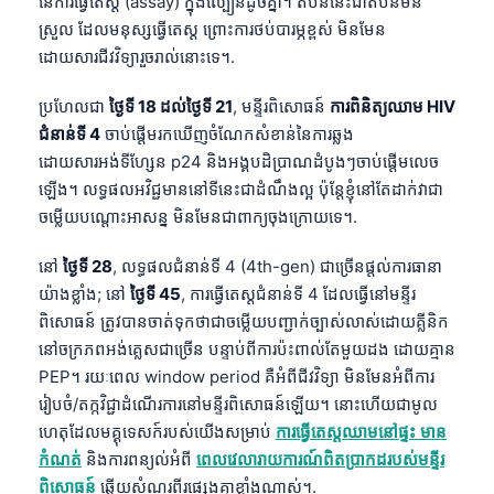
នៃការធ្វើតេស្ត (assay) ក្នុងល្បឿនដូចគ្នា។ តំបន់នេះជាតំបន់មិន
ស្រួល ដែលមនុស្សធ្វើតេស្ត ព្រោះការថប់បារម្ភខ្ពស់ មិនមែន
ដោយសារជីវវិទ្យារួចរាល់នោះទេ។.
ប្រហែលជា
ថ្ងៃទី 18 ដល់ថ្ងៃទី 21
, មន្ទីរពិសោធន៍
ការពិនិត្យឈាម HIV
ជំនាន់ទី 4
ចាប់ផ្តើមរកឃើញចំណែកសំខាន់នៃការឆ្លង
ដោយសារអង់ទីហ្សែន p24 និងអង្គបដិប្រាណដំបូងៗចាប់ផ្តើមលេច
ឡើង។ លទ្ធផលអវិជ្ជមាននៅទីនេះជាដំណឹងល្អ ប៉ុន្តែខ្ញុំនៅតែដាក់វាជា
ចម្លើយបណ្តោះអាសន្ន មិនមែនជាពាក្យចុងក្រោយទេ។.
នៅ
ថ្ងៃទី 28
, លទ្ធផលជំនាន់ទី 4 (4th-gen) ជាច្រើនផ្តល់ការធានា
យ៉ាងខ្លាំង; នៅ
ថ្ងៃទី 45
, ការធ្វើតេស្តជំនាន់ទី 4 ដែលធ្វើនៅមន្ទីរ
ពិសោធន៍ ត្រូវបានចាត់ទុកថាជាចម្លើយបញ្ជាក់ច្បាស់លាស់ដោយគ្លីនិក
នៅចក្រភពអង់គ្លេសជាច្រើន បន្ទាប់ពីការប៉ះពាល់តែមួយដង ដោយគ្មាន
PEP។ រយៈពេល window period គឺអំពីជីវវិទ្យា មិនមែនអំពីការ
រៀបចំ/តក្កវិជ្ជាដំណើរការនៅមន្ទីរពិសោធន៍ឡើយ។ នោះហើយជាមូល
ហេតុដែលមគ្គុទេសក៍របស់យើងសម្រាប់
ការធ្វើតេស្តឈាមនៅផ្ទះ មាន
កំណត់
និងការពន្យល់អំពី
ពេលវេលារាយការណ៍ពិតប្រាកដរបស់មន្ទីរ
ពិសោធន៍
ឆ្លើយសំណួរពីរផ្សេងគ្នាខ្លាំងណាស់។.