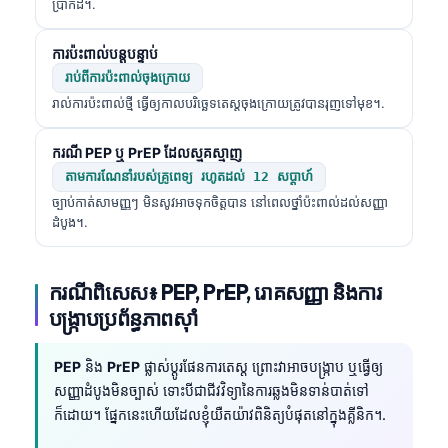
ប្រាកដ។.
తెలుగు
ការប៉ះពាល់បន្តបន្ទាប់
मराठी
រាប់ពីការប៉ះពាល់ចុងក្រោយ
اردو
រាល់ការប៉ះពាល់ថ្មី ធ្វើឲ្យកាលបរិច្ឆេទតេស្តចុងក្រោយត្រូវបានរុញទៅមុខ។.
বাংলা
ករណី PEP ឬ PrEP ដែលស្មុគស្មាញ
Shqip
តាមការណែនាំរបស់គ្រូពេទ្យ រហូតដល់ 12 សប្តាហ៍
Magyar
ច្បាប់កាត់សាមញ្ញៗ មិនសូវអាចទុកចិត្តបាន នៅពេលថ្នាំប៉ះពាល់ដល់សញ្ញា
ដំបូង។.
Slovenščina
한국어
ករណីពិសេស៖ PEP, PrEP, រោគសញ្ញា និងការ
Polski
បង្ក្រាបប្រព័ន្ធភាពស៊ាំ
Lietuvių kalba
Русский
PEP
និង
PrEP
ផ្លាស់ប្តូរផែនការតេស្ត ព្រោះវាអាចបង្ក្រាប ឬធ្វើឲ្យ
សញ្ញាដំបូងមិនច្បាស់ ទោះបីជាជីវវិទ្យានៃការឆ្លងមិនទាន់បាត់ទៅ
ქართული
ក៏ដោយ។ ផ្នែកនេះហើយដែលខ្ញុំយឺតយ៉ាវពិនិត្យបំផុតនៅក្នុងគ្លីនិក។.
Čeština