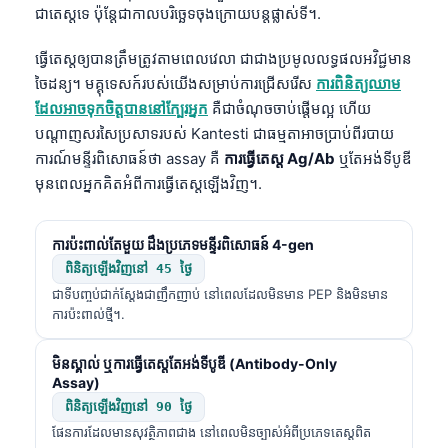
ជាតេស្តទេ ប៉ុន្តែជាកាលបរិច្ឆេទចុងក្រោយបន្តផ្លាស់ទី។.
Català
O‘zbekcha
ធ្វើតេស្តឲ្យបានត្រឹមត្រូវតាមពេលវេលា ជាជាងប្រមូលលទ្ធផលអវិជ្ជមាន
Українська
ចៃដន្យ។ មគ្គុទេសក៍របស់យើងសម្រាប់ការជ្រើសរើស
ការពិនិត្យឈាម
ដែលអាចទុកចិត្តបាននៅក្បែរអ្នក
គឺជាចំណុចចាប់ផ្តើមល្អ ហើយ
አማርኛ
បណ្តាញសរសៃប្រសាទរបស់ Kantesti ជាធម្មតាអាចប្រាប់ពីរបាយ
Kiswahili
ការណ៍មន្ទីរពិសោធន៍ថា assay គឺ
ការធ្វើតេស្ត Ag/Ab
ឬតែអង់ទីបូឌី
ဗမာစာ
មុនពេលអ្នកគិតអំពីការធ្វើតេស្តឡើងវិញ។.
ไทย
ការប៉ះពាល់តែមួយ ដឹងប្រភេទមន្ទីរពិសោធន៍ 4-gen
Tagalog
ពិនិត្យឡើងវិញនៅ 45 ថ្ងៃ
Tiếng Việt
ជាទីបញ្ចប់ជាក់ស្តែងជាញឹកញាប់ នៅពេលដែលមិនមាន PEP និងមិនមាន
Bahasa Melayu
ការប៉ះពាល់ថ្មី។.
മലയാളം
មិនស្គាល់ ឬការធ្វើតេស្តតែអង់ទីបូឌី (Antibody-Only
ಕನ್ನಡ
Assay)
ពិនិត្យឡើងវិញនៅ 90 ថ្ងៃ
ગુજરાતી
ផែនការដែលមានសុវត្ថិភាពជាង នៅពេលមិនច្បាស់អំពីប្រភេទតេស្តពិត
தமிழ்