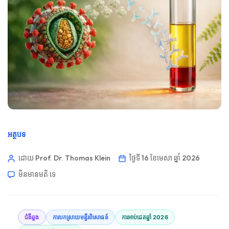
អត្ថបទ
ដោយ Prof. Dr. Thomas Klein
ថ្ងៃទី 16 ខែមេសា ឆ្នាំ 2026
មិនមាន​មតិ​
ទេ
ជំងឺឆ្លង
ការបកស្រាយមន្ទីរពិសោធន៍
ការអាប់ដេតឆ្នាំ 2026