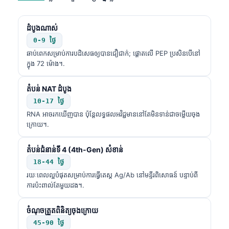
ដំបូងណាស់
0-9 ថ្ងៃ
ឆាប់ពេកសម្រាប់ការបដិសេធឲ្យបានជឿជាក់; ផ្តោតលើ PEP ប្រសិនបើនៅ
ក្នុង 72 ម៉ោង។.
តំបន់ NAT ដំបូង
10-17 ថ្ងៃ
RNA អាចរកឃើញបាន ប៉ុន្តែលទ្ធផលអវិជ្ជមាននៅតែមិនទាន់ជាចម្លើយចុង
ក្រោយ។.
តំបន់ជំនាន់ទី 4 (4th-Gen) សំខាន់
18-44 ថ្ងៃ
រយៈពេលល្អបំផុតសម្រាប់ការធ្វើតេស្ត Ag/Ab នៅមន្ទីរពិសោធន៍ បន្ទាប់ពី
ការប៉ះពាល់តែមួយដង។.
ចំណុចត្រួតពិនិត្យចុងក្រោយ
45-90 ថ្ងៃ