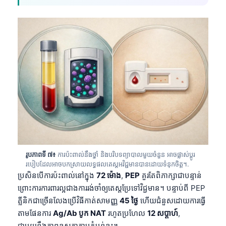
日本語
Eesti
Azərbaycan dili
Bosanski
Svenska
Српски језик
Íslenska
Հայերեն
Bahasa Indonesia
រូបភាពទី ៧៖
ការប៉ះពាល់នឹងថ្នាំ និងបរិបទព្យាបាលមួយចំនួន អាចផ្លាស់ប្តូរ
हिन्दी
របៀបដែលអាចបកស្រាយលទ្ធផលតេស្តអវិជ្ជមានបានដោយទំនុកចិត្ត។.
Nederlands
ប្រសិនបើការប៉ះពាល់នៅក្នុង
72 ម៉ោង
,
PEP
គួរតែពិភាក្សាជាបន្ទាន់
ព្រោះការការពារល្អជាងការរង់ចាំឲ្យតេស្តប្រែទៅវិជ្ជមាន។ បន្ទាប់ពី PEP
Dansk
គ្លីនិកជាច្រើនលែងប្រើវិធីកាត់សាមញ្ញ
45 ថ្ងៃ
ហើយជំនួសដោយការធ្វើ
Български
តាមផែនការ
Ag/Ab បូក NAT
រហូតប្រហែល
12 សប្តាហ៍
,
فارسی
ជាមួយនឹងភាពខុសគ្នាតាមតំបន់ខ្លះ។.