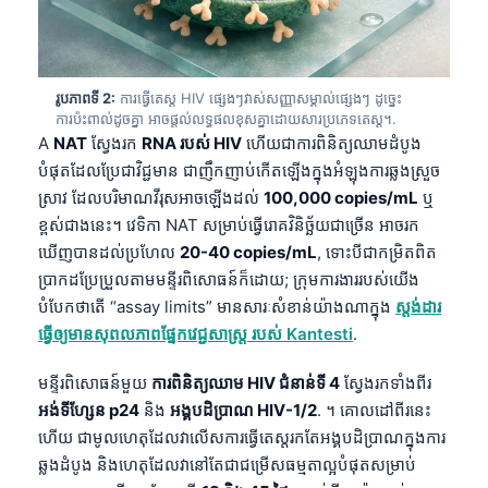
រូបភាពទី 2:
ការធ្វើតេស្ត HIV ផ្សេងៗវាស់សញ្ញាសម្គាល់ផ្សេងៗ ដូច្នេះ
ការប៉ះពាល់ដូចគ្នា អាចផ្តល់លទ្ធផលខុសគ្នាដោយសារប្រភេទតេស្ត។.
A
NAT
ស្វែងរក
RNA របស់ HIV
ហើយជាការពិនិត្យឈាមដំបូង
បំផុតដែលប្រែជាវិជ្ជមាន ជាញឹកញាប់កើតឡើងក្នុងអំឡុងការឆ្លងស្រួច
ស្រាវ ដែលបរិមាណវីរុសអាចឡើងដល់
100,000 copies/mL
ឬ
ខ្ពស់ជាងនេះ។ វេទិកា NAT សម្រាប់ធ្វើរោគវិនិច្ឆ័យជាច្រើន អាចរក
ឃើញបានដល់ប្រហែល
20-40 copies/mL
, ទោះបីជាកម្រិតពិត
ប្រាកដប្រែប្រួលតាមមន្ទីរពិសោធន៍ក៏ដោយ; ក្រុមការងាររបស់យើង
បំបែកថាតើ “assay limits” មានសារៈសំខាន់យ៉ាងណាក្នុង
ស្តង់ដារ
ធ្វើឲ្យមានសុពលភាពផ្នែកវេជ្ជសាស្ត្រ របស់ Kantesti
.
មន្ទីរពិសោធន៍មួយ
ការពិនិត្យឈាម HIV ជំនាន់ទី 4
ស្វែងរកទាំងពីរ
អង់ទីហ្សែន p24
និង
អង្គបដិប្រាណ HIV-1/2
. ។ គោលដៅពីរនេះ
ហើយ ជាមូលហេតុដែលវាលើសការធ្វើតេស្តរកតែអង្គបដិប្រាណក្នុងការ
ឆ្លងដំបូង និងហេតុដែលវានៅតែជាជម្រើសធម្មតាល្អបំផុតសម្រាប់