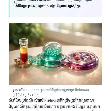
អង់ទីហ្សែន p24
, បន្ទាប់មក
អង្គបដិប្រាណ IgM/IgG
.
រូបភាពទី 3:
រយៈពេលបង្អួចតាមជីវវិទ្យានៃការឆ្លងដំបូង មិនមែនតាម
ប្រតិទិនតែម្នាក់ឯងទេ។.
លំនាំបែបប្រពៃណី
លំដាប់ Fiebig
នៅតែត្រឹមត្រូវផ្នែកព្យាបាល៖
ដំបូងអាស៊ីតនុយក្លេអ៊ីករបស់មេរោគ បន្ទាប់មកអង់ទីហ្សែន បន្ទាប់មក