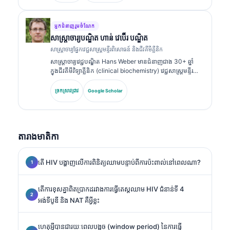
ហើយបានបោះពុម្ពយ៉ាងទូលំទូលាយលើបន្ទះសញ្ញាសម្គាល់ជីវសាស្ត្រ
និងការវិភាគក្នុងមន្ទីរពិសោធន៍ក្នុងការអនុវត្តព្យាបាល។.
អ្នកជំនាញរួមចំណែក
សាស្ត្រាចារ្យ​បណ្ឌិត ហាន់ វេប៊ើរ បណ្ឌិត
សាស្ត្រាចារ្យផ្នែកវេជ្ជសាស្ត្រមន្ទីរពិសោធន៍ និងជីវគីមីគ្លីនិក
សាស្ត្រាចារ្យវេជ្ជបណ្ឌិត Hans Weber មានជំនាញជាង 30+ ឆ្នាំ
ក្នុងជីវគីមីវិទ្យាគ្លីនិក (clinical biochemistry) វេជ្ជសាស្ត្រមន្ទីរ
ពិសោធន៍ និងការស្រាវជ្រាវសញ្ញាសម្គាល់ជីវសាស្ត្រ (biomarker
research)។ អតីតប្រធានសមាគមគីមីវិទ្យាគ្លីនិកអាល្លឺម៉ង់
ច្រកស្រាវជ្រាវ
Google Scholar
(German Society for Clinical Chemistry) លោកមានជំនាញ
ពិសេសលើការវិភាគបន្ទះរោគវិនិច្ឆ័យ (diagnostic panel
analysis) ការធ្វើស្តង់ដារសញ្ញាសម្គាល់ជីវសាស្ត្រ (biomarker
standardization) និងការវិភាគវេជ្ជសាស្ត្រមន្ទីរពិសោធន៍ដែលជួយ
តារាងមាតិកា
ដោយ AI។.
តើ HIV បង្ហាញលើការពិនិត្យឈាមបន្ទាប់ពីការប៉ះពាល់នៅពេលណា?
តើការខុសគ្នាពិតប្រាកដរវាងការធ្វើតេស្តឈាម HIV ជំនាន់ទី 4
អង់ទីបូឌី និង NAT គឺអ្វីខ្លះ
ហេតុអ្វីបានជារយៈពេលបង្អួច (window period) នៃការធ្វើ