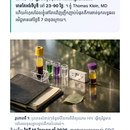
មានតែអង់ទីបូឌី
នៅ
23-90 ថ្ងៃ
. ។ ខ្ញុំ Thomas Klein, MD
ហើយកំហុសដែលខ្ញុំនៅតែឃើញញឹកញាប់បំផុតគឺការចាត់ទុកលទ្ធផល
អវិជ្ជមាននៅថ្ងៃទី 7 ជាចុងក្រោយ។.
រូបភាពទី 1:
ប្រភេទសំខាន់ៗចំនួនបីនៃការពិនិត្យឈាម HIV ធ្វើឲ្យវិជ្ជមាន
នៅពេលខុសគ្នាបន្ទាប់ពីការប៉ះពាល់។.