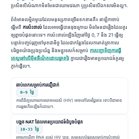
ប្រសិនបើសំណាកមិនមែនជាឈាមវេណា ឬប្រសិនបើឯកសារមិនល្អ។.
ព័ត៌មានលម្អិតមួយដែលមនុស្សភាគច្រើនខកខានគឺ៖ នាឡិកាចាប់
ផ្តើមពី
ការប៉ះពាល់
ដែលអាចធ្វើបានចុងក្រោយ មិនមែនជារឿងដែលគួរ
ឲ្យខ្លាចបំផុតនោះទេ។ ការប៉ះពាល់ឡើងវិញនៅថ្ងៃ 0, 7 និង 21 ធ្វើឲ្យ
បន្ទាត់បញ្ចប់រុញទៅមុខជានិច្ច ដែលជាកន្លែងដែលការកត់ត្រាកាល
បរិច្ឆេទយ៉ាងប្រុងប្រយ័ត្ន និងមគ្គុទេសក៍សម្រាប់
ការបញ្ជាទិញការធ្វើ
តេស្តនៅលើអ៊ីនធឺណិតដោយឆ្លាតវៃ
ក្លាយជារឿងមានប្រយោជន៍គួរឲ្យ
ភ្ញាក់ផ្អើល។.
ឆាប់ពេកសម្រាប់ការជឿជាក់
0-9 ថ្ងៃ
ការពិនិត្យឈាមរកមេរោគអេដស៍ (HIV) អាចនៅតែអវិជ្ជមាន ទោះបីជាមាន
ការឆ្លងកើតឡើងក៏ដោយ។.
បង្អួច NAT ដែលមានប្រយោជន៍ដំបូងបំផុត
10-33 ថ្ងៃ
អាចរកឃើញ RNA របស់ HIV បាន; សមស្របបំផុតសម្រាប់ការប៉ះពាល់