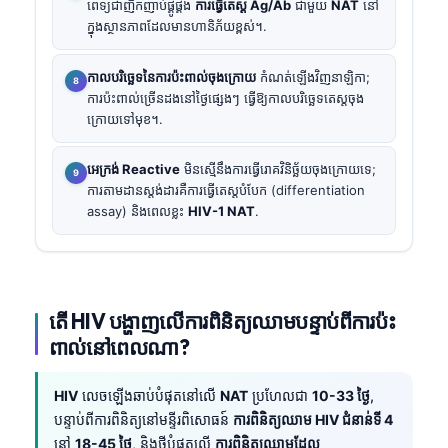
ពេទ្យជាញឹកញាប់ផ្គូផ្គង
ការធ្វើតេស្ត Ag/Ab
ជាមួយ
NAT
នៅ
ក្នុងស្ថានភាពដែលមានហានិភ័យខ្ពស់។.
កាលបរិច្ឆេទនៃការប៉ះពាល់ចុងក្រោយ
កំណត់ឡើងវិញនាឡិកា;
ការប៉ះពាល់ច្រើនដងនៅថ្ងៃផ្សេងៗ ធ្វើឱ្យកាលបរិច្ឆេទតេស្តចុង
ក្រោយទៅមុខ។.
អេក្រង់ Reactive
មិនស្មើនឹងការធ្វើរោគវិនិច្ឆ័យចុងក្រោយទេ;
ការតាមដានស្តង់ដារគឺការធ្វើតេស្តបំបែក (differentiation
assay) និងពេលខ្លះ
HIV-1 NAT
.
តើ HIV បង្ហាញលើការពិនិត្យឈាមបន្ទាប់ពីការប៉ះ
ពាល់នៅពេលណា?
HIV
លេចឡើងឆាប់បំផុតនៅលើ
NAT
ប្រហែលជា
10-33 ថ្ងៃ
,
បន្ទាប់ពីការពិនិត្យនៅមន្ទីរពិសោធន៍
ការពិនិត្យឈាម HIV ជំនាន់ទី 4
នៅ
18-45 ថ្ងៃ
, និងថ្មីបំផុតលើ
ការពិនិត្យឈាមដែល