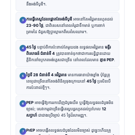
នឹងអង់ទីបូឌី។.
ការធ្វើតេស្តដែលផ្តោតតែអង់ទីបូឌី
អាចនៅតែអវិជ្ជមានរហូតដល់
23-90 ថ្ងៃ
, ជាពិសេសនៅពេលគំរូជាទឹកមាត់ ឬការចាក់
ម្រាមដៃ ជំនួសឱ្យប្លាស្មាមកពីសរសៃឈាម។.
45 ថ្ងៃ
បន្ទាប់ពីការប៉ះពាល់តែមួយដង លទ្ធផលអវិជ្ជមាន
មន្ទីរ
ពិសោធន៍ ជំនាន់ទី 4
ត្រូវបានចាត់ទុកថាជាការសន្និដ្ឋានដោយ
គ្លីនិកនៅចក្រភពអង់គ្លេសជាច្រើន នៅពេលដែលមាន
គ្មាន PEP
.
ថ្ងៃទី 28 ជំនាន់ទី 4 អវិជ្ជមាន
មានការធានាយ៉ាងខ្លាំង ប៉ុន្តែគ្រូ
ពេទ្យជាច្រើននៅតែចង់ពិនិត្យចុងក្រោយនៅ
45 ថ្ងៃ
ប្រសិនបើ
ការប៉ះពាល់ថ្មីៗ។.
PEP
អាចធ្វើឱ្យការរកឃើញដំបូងយឺត ឬធ្វើឱ្យលទ្ធផលដំបូងមិន
ច្បាស់; សេវាកម្មជាច្រើនធ្វើតេស្តបន្តរហូតដល់ប្រហែល
12
សប្តាហ៍
ជាជាងប្រើច្បាប់ 45 ថ្ងៃដ៏សាមញ្ញ។.
PrEP
អាចបង្កើតលទ្ធផលដំបូងដែលមិនច្បាស់ ដូច្នេះហើយគ្រូ