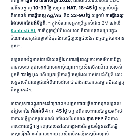
គិតត្រឹម
ថ្ងៃទី 16 ខែមេសា ឆ្នាំ 2026
, តារាងពេលវេលារបស់ CDC
នៅតែបង្ហាញ
10-33 ថ្ងៃ
សម្រាប់
NAT
,
18-45 ថ្ងៃ
សម្រាប់មន្ទីរ
ពិសោធន៍
ការធ្វើតេស្ត Ag/Ab
, និង
23-90 ថ្ងៃ
សម្រាប់
ការធ្វើតេស្ត
ដែលមានតែអង់ទីបូឌី
. ។ ក្នុងចំណោមអ្នកប្រើប្រាស់ជាង 2M នៅលើ
Kantesti AI
, ការភ័ន្តច្រឡំអំពីពេលវេលា គឺជាហេតុផលមួយក្នុង
ចំណោមហេតុផលទូទៅបំផុតដែលធ្វើឲ្យលទ្ធផលនៃការឆ្លងត្រូវបានអាន
ខុស។.
លទ្ធផលអវិជ្ជមានតែបដិសេធអ្វីដែលការធ្វើតេស្តនោះអាចមើលឃើញ
បានសមហេតុផលនៅពេលនោះប៉ុណ្ណោះ។ ប្រសិនបើការប៉ះពាល់របស់
អ្នកគឺ
12 ថ្ងៃ
មុន ហើយអ្នកប្រើការធ្វើតេស្តដែលមានតែអង់ទីបូឌី នោះ
លទ្ធផលគឺជាលទ្ធផលអំពីពេលវេលា ជាជាងការបោសសម្អាតជីវសាស្ត្រ
ពិតប្រាកដ។.
សេវាសុខភាពផ្លូវភេទនៅចក្រភពអង់គ្លេសភាគច្រើនចាត់ទុកលទ្ធផល
អវិជ្ជមាននៃ
ជំនាន់ទី 4
នៅ
45 ថ្ងៃ
បន្ទាប់ពីការប៉ះពាល់តែមួយครั้งថា
ជាការសន្និដ្ឋានច្បាស់លាស់ នៅពេលដែលមាន
គ្មាន PEP
និងគ្មាន
ការប៉ះពាល់ថ្មី។ អ្នកព្យាបាលនៅសហរដ្ឋអាមេរិកមួយចំនួននៅតែធ្វើ
តេស្តឡើងវិញនៅពេលក្រោយ ប្រសិនបើការធ្វើតេស្តមិនច្បាស់