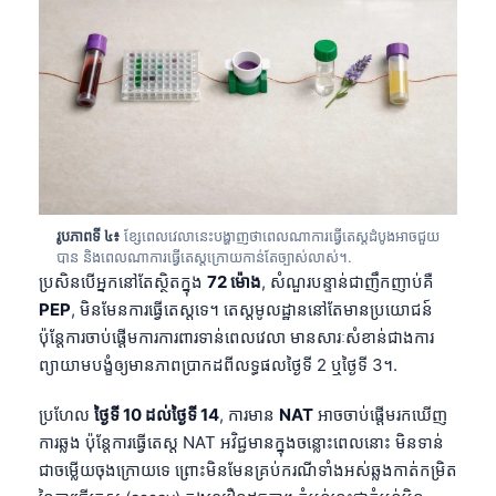
រូបភាពទី ៤៖
ខ្សែពេលវេលានេះបង្ហាញថាពេលណាការធ្វើតេស្តដំបូងអាចជួយ
បាន និងពេលណាការធ្វើតេស្តក្រោយកាន់តែច្បាស់លាស់។.
ប្រសិនបើអ្នកនៅតែស្ថិតក្នុង
72 ម៉ោង
, សំណួរបន្ទាន់ជាញឹកញាប់គឺ
PEP
, មិនមែនការធ្វើតេស្តទេ។ តេស្តមូលដ្ឋាននៅតែមានប្រយោជន៍
ប៉ុន្តែការចាប់ផ្តើមការការពារទាន់ពេលវេលា មានសារៈសំខាន់ជាងការ
ព្យាយាមបង្ខំឲ្យមានភាពប្រាកដពីលទ្ធផលថ្ងៃទី 2 ឬថ្ងៃទី 3។.
ប្រហែល
ថ្ងៃទី 10 ដល់ថ្ងៃទី 14
, ការមាន
NAT
អាចចាប់ផ្តើមរកឃើញ
ការឆ្លង ប៉ុន្តែការធ្វើតេស្ត NAT អវិជ្ជមានក្នុងចន្លោះពេលនោះ មិនទាន់
ជាចម្លើយចុងក្រោយទេ ព្រោះមិនមែនគ្រប់ករណីទាំងអស់ឆ្លងកាត់កម្រិត