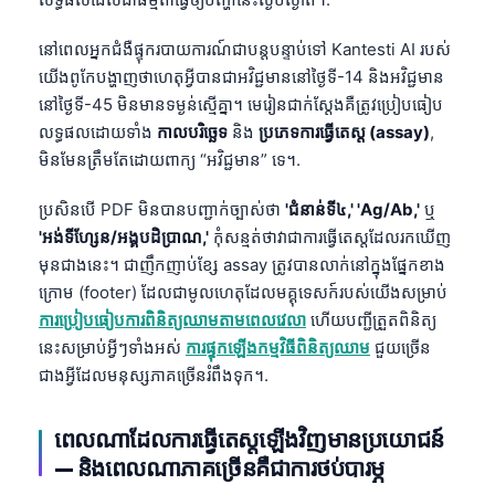
នៅពេលអ្នកជំងឺផ្ទុករបាយការណ៍ជាបន្តបន្ទាប់ទៅ Kantesti AI របស់
យើងពូកែបង្ហាញថាហេតុអ្វីបានជាអវិជ្ជមាននៅថ្ងៃទី-14 និងអវិជ្ជមាន
នៅថ្ងៃទី-45 មិនមានទម្ងន់ស្មើគ្នា។ មេរៀនជាក់ស្តែងគឺត្រូវប្រៀបធៀប
លទ្ធផលដោយទាំង
កាលបរិច្ឆេទ
និង
ប្រភេទការធ្វើតេស្ត (assay)
,
មិនមែនត្រឹមតែដោយពាក្យ “អវិជ្ជមាន” ទេ។.
ប្រសិនបើ PDF មិនបានបញ្ជាក់ច្បាស់ថា
'ជំនាន់ទី៤,' 'Ag/Ab,'
ឬ
'អង់ទីហ្សែន/អង្គបដិប្រាណ,'
កុំសន្មត់ថាវាជាការធ្វើតេស្តដែលរកឃើញ
មុនជាងនេះ។ ជាញឹកញាប់ខ្សែ assay ត្រូវបានលាក់នៅក្នុងផ្នែកខាង
ក្រោម (footer) ដែលជាមូលហេតុដែលមគ្គុទេសក៍របស់យើងសម្រាប់
ការប្រៀបធៀបការពិនិត្យឈាមតាមពេលវេលា
ហើយបញ្ជីត្រួតពិនិត្យ
នេះសម្រាប់អ្វីៗទាំងអស់
ការផ្ទុកឡើងកម្មវិធីពិនិត្យឈាម
ជួយច្រើន
ជាងអ្វីដែលមនុស្សភាគច្រើនរំពឹងទុក។.
ពេលណាដែលការធ្វើតេស្តឡើងវិញមានប្រយោជន៍
Norsk bokmål
— និងពេលណាភាគច្រើនគឺជាការថប់បារម្ភ
Ślōnskŏ gŏdka