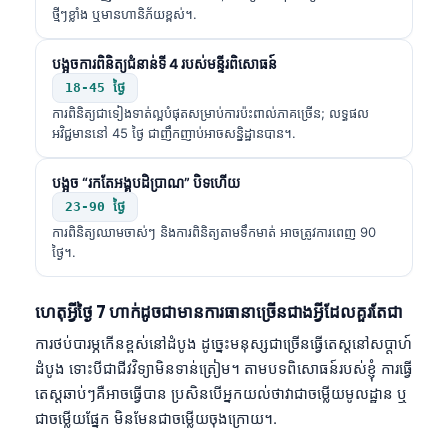
ថ្មីៗខ្លាំង ឬមានហានិភ័យខ្ពស់។.
បង្អួចការពិនិត្យជំនាន់ទី 4 របស់មន្ទីរពិសោធន៍
18-45 ថ្ងៃ
ការពិនិត្យជាទៀងទាត់ល្អបំផុតសម្រាប់ការប៉ះពាល់ភាគច្រើន; លទ្ធផល
អវិជ្ជមាននៅ 45 ថ្ងៃ ជាញឹកញាប់អាចសន្និដ្ឋានបាន។.
បង្អួច “រកតែអង្គបដិប្រាណ” បិទហើយ
23-90 ថ្ងៃ
ការពិនិត្យឈាមចាស់ៗ និងការពិនិត្យតាមទឹកមាត់ អាចត្រូវការពេញ 90
ថ្ងៃ។.
ហេតុអ្វីថ្ងៃ 7 ហាក់ដូចជាមានការធានាច្រើនជាងអ្វីដែលគួរតែជា
ការថប់បារម្ភកើនខ្ពស់នៅដំបូង ដូច្នេះមនុស្សជាច្រើនធ្វើតេស្តនៅសប្តាហ៍
ដំបូង ទោះបីជាជីវវិទ្យាមិនទាន់ត្រៀម។ តាមបទពិសោធន៍របស់ខ្ញុំ ការធ្វើ
តេស្តឆាប់ៗគឺអាចធ្វើបាន ប្រសិនបើអ្នកយល់ថាវាជាចម្លើយមូលដ្ឋាន ឬ
ជាចម្លើយផ្នែក មិនមែនជាចម្លើយចុងក្រោយ។.