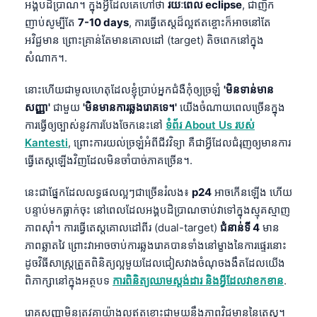
អង្គបដិប្រាណ។ ក្នុងអ្វីដែលគេហៅថា
រយៈពេល eclipse
, ជាញឹក
ញាប់សូម្បីតែ
7-10 days
, ការធ្វើតេស្តដ៏ល្អឥតខ្ចោះក៏អាចនៅតែ
អវិជ្ជមាន ព្រោះគ្រាន់តែមានគោលដៅ (target) តិចពេកនៅក្នុង
សំណាក។.
នោះហើយជាមូលហេតុដែលខ្ញុំប្រាប់អ្នកជំងឺកុំឲ្យច្រឡំ
'មិនទាន់មាន
សញ្ញា'
ជាមួយ
'មិនមានការឆ្លងរោគទេ។'
យើងចំណាយពេលច្រើនក្នុង
ការធ្វើឲ្យច្បាស់នូវការបែងចែកនេះនៅ
ទំព័រ About Us របស់
Kantesti
, ព្រោះការយល់ច្រឡំអំពីជីវវិទ្យា គឺជាអ្វីដែលជំរុញឲ្យមានការ
ធ្វើតេស្តឡើងវិញដែលមិនចាំបាច់ភាគច្រើន។.
នេះជាផ្នែកដែលលទ្ធផលល្អៗជាច្រើនរំលង៖
p24
អាចកើនឡើង ហើយ
បន្ទាប់មកធ្លាក់ចុះ នៅពេលដែលអង្គបដិប្រាណចាប់វាទៅក្នុងស្មុគស្មាញ
ភាពស៊ាំ។ ការធ្វើតេស្តគោលដៅពីរ (dual-target)
ជំនាន់ទី 4
មាន
ភាពឆ្លាតវៃ ព្រោះវាអាចចាប់ការឆ្លងរោគបានទាំងនៅម្ខាងនៃការផ្ទេរនោះ
ដូចវិធីសាស្ត្រត្រួតពិនិត្យល្អមួយដែលជៀសវាងចំណុចងងឹតដែលយើង
ពិភាក្សានៅក្នុងអត្ថបទ
ការពិនិត្យឈាមស្តង់ដារ និងអ្វីដែលវាខកខាន
.
រោគសញ្ញាមិនត្រូវគ្នាយ៉ាងល្អឥតខ្ចោះជាមួយនឹងភាពវិជ្ជមាននៃតេស្ត។