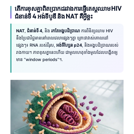
តើការខុសគ្នាពិតប្រាកដរវាងការធ្វើតេស្តឈាម HIV
ជំនាន់ទី 4 អង់ទីបូឌី និង NAT គឺអ្វីខ្លះ
NAT
,
ជំនាន់ទី 4
, និង
រកតែអង្គបដិប្រាណ
ការពិនិត្យឈាម HIV
នឹងប្រែជាវិជ្ជមាននៅពេលវេលាផ្សេងៗគ្នា ព្រោះវាវាស់គោលដៅ
ផ្សេងៗ៖ RNA របស់វីរុស,
អង់ទីហ្សែន p24
, និងអង្គបដិប្រាណរបស់
រាងកាយ។ ភាពខុសគ្នានេះហើយ ជាមូលហេតុទាំងមូលដែលបង្កើតឲ្យ
មាន “window periods”។.