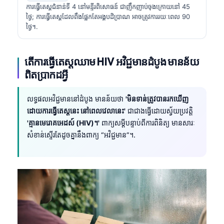
ការធ្វើតេស្តជំនាន់ទី 4 នៅមន្ទីរពិសោធន៍ ជាញឹកញាប់ចុងក្រោយនៅ 45
ថ្ងៃ; ការធ្វើតេស្តដែលពឹងផ្អែកតែអង្គបដិប្រាណ អាចត្រូវការរយៈពេល 90
ថ្ងៃ។.
តើការធ្វើតេស្តឈាម HIV អវិជ្ជមានដំបូង មានន័យ
ពិតប្រាកដអ្វី
លទ្ធផលអវិជ្ជមាននៅដំបូង មានន័យថា
'មិនទាន់ត្រូវបានរកឃើញ
ដោយការធ្វើតេស្តនេះ នៅពេលវេលានេះ'
ជាជាងធ្វើដោយស្វ័យប្រវត្តិ
'គ្មានមេរោគអេដស៍ (HIV)។'
ពាក្យសម្ដីបន្ទាប់ពីការពិនិត្យ មានសារៈ
សំខាន់ស្ទើរតែដូចគ្នានឹងពាក្យ “អវិជ្ជមាន”។.