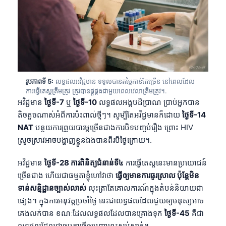
រូបភាពទី 5:
លទ្ធផលអវិជ្ជមាន ទទួលបានតម្លៃកាន់តែច្រើន នៅពេលដែល
ការធ្វើតេស្តត្រឹមត្រូវ ត្រូវបានផ្គូផ្គងជាមួយពេលវេលាត្រឹមត្រូវ។.
អវិជ្ជមាន
ថ្ងៃទី-7
ឬ
ថ្ងៃទី-10
លទ្ធផលអង្គបដិប្រាណ ប្រាប់អ្នកបាន
តិចតួចណាស់អំពីការប៉ះពាល់ថ្មីៗ។ សូម្បីតែអវិជ្ជមានក៏ដោយ
ថ្ងៃទី-14
NAT
បន្ថយការព្រួយបារម្ភច្រើនជាងការបិទបញ្ចប់រឿង ព្រោះ HIV
ស្រួចស្រាវអាចបង្ហាញខ្លួនឯងបានពីរបីថ្ងៃក្រោយ។.
អវិជ្ជមាន
ថ្ងៃទី-28 ការពិនិត្យជំនាន់ទី៤
ការធ្វើតេស្តនេះមានប្រយោជន៍
ច្រើនជាង ហើយជាធម្មតាខ្ញុំហៅវាថា
ធ្វើឲ្យមានការធូរស្រាល ប៉ុន្តែមិន
ទាន់សន្និដ្ឋានច្បាស់លាស់
លុះត្រាតែគោលការណ៍ក្នុងតំបន់និយាយជា
ផ្សេង។ ក្នុងការអនុវត្តប្រចាំថ្ងៃ នេះជាលទ្ធផលដែលជួយឲ្យមនុស្សអាច
គេងលក់បាន ខណៈដែលលទ្ធផលដែលបានគ្រោងទុក
ថ្ងៃទី-45
គឺជា
លទ្ធផលដែលជាធម្មតាធ្វើឲ្យបញ្ហានេះស្ងប់ស្ងាត់។.