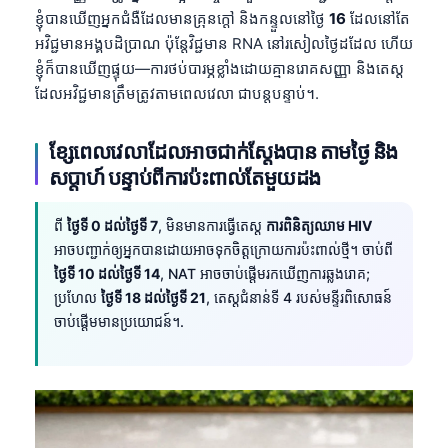
ខ្ញុំបានឃើញអ្នកជំងឺដែលមានគ្រុនក្តៅ និងកន្ទួលនៅថ្ងៃ
16
ដែលនៅតែ
អវិជ្ជមានអង្គបដិប្រាណ ប៉ុន្តែវិជ្ជមាន RNA នៅរសៀលថ្ងៃដដែល ហើយ
ខ្ញុំក៏បានឃើញផ្ទុយ—ការថប់បារម្ភខ្លាំងដោយគ្មានរោគសញ្ញា និងតេស្ត
ដែលអវិជ្ជមានត្រឹមត្រូវតាមពេលវេលា ជាបន្តបន្ទាប់។.
ខ្សែពេលវេលាដែលអាចជាក់ស្តែងបាន តាមថ្ងៃ និង
សប្តាហ៍ បន្ទាប់ពីការប៉ះពាល់តែមួយដង
ពី
ថ្ងៃទី 0 ដល់ថ្ងៃទី 7
, មិនមានការធ្វើតេស្ត
ការពិនិត្យឈាម HIV
អាចបញ្ជាក់ឲ្យអ្នកបានដោយអាចទុកចិត្តក្រោយការប៉ះពាល់ថ្មី។ ចាប់ពី
ថ្ងៃទី 10 ដល់ថ្ងៃទី 14
, NAT អាចចាប់ផ្តើមរកឃើញការឆ្លងរោគ;
ប្រហែល
ថ្ងៃទី 18 ដល់ថ្ងៃទី 21
, តេស្តជំនាន់ទី 4 របស់មន្ទីរពិសោធន៍
ចាប់ផ្តើមមានប្រយោជន៍។.