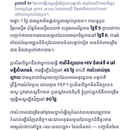
Gàidhlig
រូបភាពទី ៦៖
ផែនការធ្វើតេស្តឡើងវិញដោយឆ្លាតវៃ អាស្រ័យលើកាលបរិច្ឆេទ
នៃតេស្តដំបូង ប្រភេទ assay ដែលបានប្រើ និងថាតើមានការប៉ះពាល់
Euskara
នៅពេលក្រោយដែរឬទេ។.
Македонски јазик
ចន្លោះ 1 ថ្ងៃ ជាធម្មតាមិនផ្លាស់ប្តូរការគ្រប់គ្រងទេ។ ការបន្តពូជ
វីរុសលឿន ប៉ុន្តែមិនលឿនដល់ថា លទ្ធផលអវិជ្ជមាន
ថ្ងៃទី 5
ក្លាយជាការ
Latviešu valoda
បញ្ជាក់ថាមានការបោសសម្អាតដែលអាចទុកចិត្តបាននៅ
ថ្ងៃទី 6
; ការរង់
Galego
ចាំដល់ចំណុចត្រួតពិនិត្យដែលមានន័យបន្ទាប់ទៀត មានព័ត៌មានច្រើន
অসমীয়া
ជាង និងជាទូទៅថោកជាង។.
සිංහල
ប្រសិនបើអ្នកដឹងថាអ្នកបានធ្វើ
ការពិនិត្យឈាម HIV ជំនាន់ទី 4 នៅ
سنڌي
មន្ទីរពិសោធន៍
, ការធ្វើឡើងវិញនៅ
45 ថ្ងៃ
ចាប់ពី
ការប៉ះពាល់ចុង
پښتو
ក្រោយ
ជាធម្មតាជាចំណុចបញ្ចប់ដែលអាចអនុវត្តបាន បន្ទាប់ពី
ព្រឹត្តិការណ៍តែមួយ ដោយគ្មាន PEP។ ប្រសិនបើអ្នកមិនដឹងប្រភេទ
តេស្ត ឬវាជាតេស្តទឹកមាត់ ឬតេស្តតែអង់ទីបូឌី ខ្ញុំប្រាប់អ្នកជំងឺភាគច្រើន
Slovenčina
ឲ្យធ្វើតេស្តឡើងវិញនៅ
90 ថ្ងៃ
.
Hrvatski
ការប៉ះពាល់ជាច្រើននៅចុងសប្តាហ៍ធ្វើឲ្យកំណត់ពេលវេលាត្រូវបាន
Suomi
កំណត់ឡើងវិញជានិច្ច។ នេះជាហេតុផលមួយដែលអ្នកជំងឺខ្លះមាន
Қазақ тілі
អារម្មណ៍ថាប់នៅក្នុង «រយៈពេលបង្អួច» ដែលមិនចប់ — បញ្ហាមិនមែន