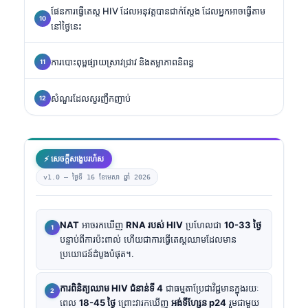
ផែនការធ្វើតេស្ត HIV ដែលអនុវត្តបានជាក់ស្តែង ដែលអ្នកអាចធ្វើតាម
នៅថ្ងៃនេះ
ការបោះពុម្ពផ្សាយស្រាវជ្រាវ និងតម្លាភាពនិពន្ធ
សំណួរដែលសួរញឹកញាប់
⚡ សេចក្តីសង្ខេបរហ័ស
v1.0 —
ថ្ងៃទី 16 ខែមេសា ឆ្នាំ 2026
NAT
អាចរកឃើញ
RNA របស់ HIV
ប្រហែលជា
10-33 ថ្ងៃ
បន្ទាប់ពីការប៉ះពាល់ ហើយជាការធ្វើតេស្តឈាមដែលមាន
ប្រយោជន៍ដំបូងបំផុត។.
ការពិនិត្យឈាម HIV ជំនាន់ទី 4
ជាធម្មតាប្រែជាវិជ្ជមានក្នុងរយៈ
ពេល
18-45 ថ្ងៃ
ព្រោះវារកឃើញ
អង់ទីហ្សែន p24
រួមជាមួយ