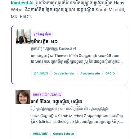
Kantesti AI
, រួមទាំងការចូលរួមចំណែកពីសាស្ត្រាចារ្យវេជ្ជបណ្ឌិត Hans
Weber និងការពិនិត្យផ្នែកវេជ្ជសាស្ត្រដោយវេជ្ជបណ្ឌិត Sarah Mitchell,
MD, PhD។.
អ្នកនិពន្ធនាំមុខ
ថូម៉ាស គ្លីន, MD
ប្រធានផ្នែកវេជ្ជសាស្ត្រ, Kantesti AI
លោកវេជ្ជបណ្ឌិត Thomas Klein គឺជាគ្រូពេទ្យឯកទេសជំងឺឈាម
ដែលមានការបញ្ជាក់ពីក្រុមប្រឹក្សាវេជ្ជសាស្ត្រ និងជាវេជ្ជបណ្ឌិតផ្នែកវេជ្ជ
សាស្ត្រផ្ទៃក្នុង ដែលមានបទពិសោធន៍ជាង 15 ឆ្នាំក្នុងវិស័យវេជ្ជ
សាស្ត្រមន្ទីរពិសោធន៍ និងការវិភាគផ្នែកព្យាបាលដែលជួយដោយ AI។
ច្រកស្រាវជ្រាវ
Google Scholar
Academia.edu
ORCID
ក្នុងតួនាទីជានាយកវេជ្ជសាស្ត្រនៅ Kantesti AI លោកផ្តល់ការត្រួត
ពិនិត្យផ្នែកវេជ្ជសាស្ត្រលើភាពត្រឹមត្រូវនៃការវិភាគផ្នែកវេជ្ជសាស្ត្ររបស់
បណ្តាញសរសៃប្រសាទដែលជាកម្មសិទ្ធិ។ លោកវេជ្ជបណ្ឌិត Klein
បានបោះពុម្ពផ្សាយយ៉ាងទូលំទូលាយលើការបកស្រាយសញ្ញា
អ្នកពិនិត្យផ្នែកវេជ្ជសាស្ត្រ
សម្គាល់ជីវសាស្ត្រ និងការធ្វើរោគវិនិច្ឆ័យក្នុងមន្ទីរពិសោធន៍លើប្រធានប
សារ៉ា មីឆែល, វេជ្ជបណ្ឌិត, បណ្ឌិត
ទទាក់ទងនឹងវេជ្ជសាស្ត្រមន្ទីរពិសោធន៍។.
ទីប្រឹក្សាវេជ្ជសាស្ត្រជាន់ខ្ពស់ - រោគវិទ្យាគ្លីនិក និងវេជ្ជសាស្ត្រផ្ទៃក្នុង
លោកស្រីវេជ្ជបណ្ឌិត Sarah Mitchell គឺជាគ្រូពេទ្យឯកទេសរោគវិទ្យា
គ្លីនិក (clinical pathologist) ដែលមានវិញ្ញាបនបត្របញ្ជាក់ពីក្រុម
ប្រឹក្សាវេជ្ជសាស្ត្រ និងមានបទពិសោធន៍ជាង 18 ឆ្នាំក្នុងវិស័យវេជ្ជ
សាស្ត្រមន្ទីរពិសោធន៍ និងការវិភាគផ្នែករោគវិនិច្ឆ័យ។ លោកស្រីមាន
ច្រកស្រាវជ្រាវ
Google Scholar
វិញ្ញាបនបត្រឯកទេសក្នុងគីមីវិទ្យាគ្លីនិក (clinical chemistry)