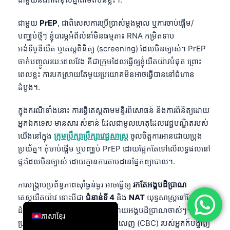
简体中文
ជាមួយ
PrEP
, ជាពិសេសការប្រើប្រាស់ម្តងម្កាល ឬការចាប់ផ្តើម/
Română
បញ្ឈប់ថ្មីៗ ខ្ញុំបារម្ភអំពីលំនាំមិនធម្មតា៖ RNA កម្រិតទាប
Türkçe
អង់ទីបូឌីយឺត ឬតេស្តពិនិត្យ (screening) ដែលមិនច្បាស់។ PrEP
ចាក់បញ្ចូលរយៈពេលវែង គឺជាក្រុមដែលធ្វើឲ្យខ្ញុំយឺតយ៉ាវបំផុត ព្រោះ
Ελληνικά
ពេលខ្លះ ការបកស្រាយតែមួយប្រយោគមិនអាចធ្វើបាននៅជំហាន
Português
ដំបូង។.
Español
ក្នុងករណីទាំងនោះ ការធ្វើតេស្តតាមមន្ទីរពិសោធន៍ និងការពិនិត្យដោយ
Italiano
អ្នកឯកទេស មានសារៈសំខាន់ ដែលជាមូលហេតុដែលវេជ្ជបណ្ឌិតរបស់
עִבְרִית
យើងនៅក្នុង
ក្រុមប្រឹក្សាប្រឹក្សាវេជ្ជសាស្ត្រ
ចូលចិត្តការអានដោយប្រុង
Français
ប្រយ័ត្ន។ កុំចាប់ផ្តើម ឬបញ្ឈប់ PrEP ដោយផ្អែកតែទៅលើលទ្ធផលនៅ
ផ្ទះដែលមិនច្បាស់ ដោយគ្មានការតាមដានផ្នែកព្យាបាល។.
العربية
Deutsch
ការបង្ក្រាបប្រព័ន្ធភាពស៊ាំធ្ងន់ធ្ងរ អាចធ្វើឲ្យ
រកតែអង្គបដិប្រាណ
តេស្តយឺតយ៉ាវ ទោះបីជា
ជំនាន់ទី 4
និង
NAT
យុទ្ធសាស្ត្រនៅតែ
English
ដំណើរការល្អជាងការត្រួតពិនិត្យតែដោយអង្គបដិប្រាណចាស់ៗ។
ភាសាខ្មែរ
ប្រសិនបើការរាប់កោសិកាឈាមពេញលេញ (CBC) របស់អ្នកក៏បង្ហាញ