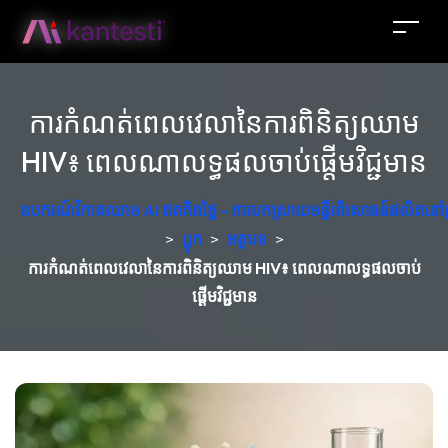
ការកំណត់ពេលវេលានៃការពិនិត្យឈាម
HIV៖ ពេលណាលទ្ធផលចាប់ផ្តើមវិជ្ជមាន
ឧបករណ៍វិភាគឈាម AI ឥតគិតថ្លៃ - ការបកស្រាយមន្ទីរពិសោធន៍ផលិតនៅប
>
ប្លុក
>
អត្ថបទ
>
ការកំណត់ពេលវេលានៃការពិនិត្យឈាម HIV៖ ពេលណាលទ្ធផលចាប់
ផ្តើមវិជ្ជមាន