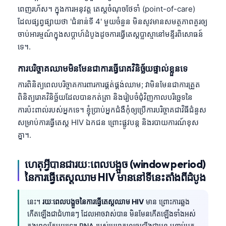
ពេញរហ័ស។ ក្នុងការអនុវត្ត តេស្តចំណុចថែទាំ (point-of-care)
ដែលផ្សព្វផ្សាយថា 'ជំនាន់ទី 4' មួយចំនួន មិនសូវមានសមត្ថភាពគួរឲ្យ
ចាប់អារម្មណ៍ក្នុងសប្តាហ៍ដំបូងដូចការធ្វើតេស្តប្លាស្មានៅមន្ទីរពិសោធន៍
ទេ។.
ការបរិច្ចាគឈាមមិនមែនជាការធ្វើរោគវិនិច្ឆ័យផ្ទាល់ខ្លួនទេ
ការពិនិត្យពេលបរិច្ចាគការពារការផ្គត់ផ្គង់ឈាម; វាមិនមែនជាការត្រួត
ពិនិត្យរោគវិនិច្ឆ័យដែលបានកត់ត្រា និងរៀបចំជុំវិញកាលបរិច្ឆេទនៃ
ការប៉ះពាល់របស់អ្នកទេ។ ខ្ញុំប្រាប់អ្នកជំងឺកុំឲ្យប្រើការបរិច្ចាគជាវិធីជំនួស
សម្រាប់ការធ្វើតេស្ត HIV ឯកជន ព្រោះផ្លូវបន្ត និងរបាយការណ៍ខុស
គ្នា។.
ហេតុអ្វីបានជារយៈពេលបង្អួច (window period)
នៃការធ្វើតេស្តឈាម HIV មាននៅទីនេះតាំងពីដំបូង
នេះ។
រយៈពេលបង្អួចនៃការធ្វើតេស្តឈាម HIV
មាន ព្រោះការឆ្លង
កើតឡើងជាជំហានៗ ដែលអាចវាស់បាន មិនមែនកើតឡើងទាំងអស់
ក្នុងពេលតែមួយទេ។ RNA របស់មេរោគលេចឡើងជាមុន បន្ទាប់មក