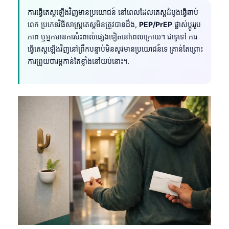
Frysk
ការធ្វើតេស្តឡើងវិញមានប្រយោជន៍ នៅពេលដែលតេស្តដំបូងធ្វើឆាប់
ពេក ប្រភេទវិធីសាស្ត្រតេស្តមិនត្រូវបានដឹង,
PEP/PrEP
ផ្លាស់ប្តូររូប
Esperanto
ភាព ឬអ្នកមានការប៉ះពាល់ផ្សេងទៀតនៅពេលក្រោយ។ ជាទូទៅ ការ
Беларуская мова
ធ្វើតេស្តឡើងវិញនៅព្រឹកបន្ទាប់មិនសូវមានប្រយោជន៍ទេ គ្រាន់តែព្រោះ
Татар теле
ការព្រួយបារម្ភកាន់តែខ្លាំងនៅយប់នោះ។.
Кыргызча
ئۇيغۇرچە
Cebuano
Basa Jawa
ພາສາລາວ
Монгол
Afrikaans
العربية المغربية
Occitan