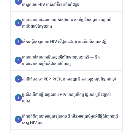
តេស្តឈាម HIV មាននៅទីនេះតាំងពីដំបូង
ខ្សែពេលវេលាដែលអាចជាក់ស្តែងបាន តាមថ្ងៃ និងសប្តាហ៍ បន្ទាប់ពី
ការប៉ះពាល់តែមួយដង
តើការធ្វើតេស្តឈាម HIV អវិជ្ជមានដំបូង មានន័យពិតប្រាកដអ្វី
ពេលណាដែលការធ្វើតេស្តឡើងវិញមានប្រយោជន៍ — និង
ពេលណាភាគច្រើនគឺជាការថប់បារម្ភ
ករណីពិសេស៖ PEP, PrEP, រោគសញ្ញា និងការបង្ក្រាបប្រព័ន្ធភាពស៊ាំ
ប្រសិនបើការធ្វើតេស្តឈាម HIV មានប្រតិកម្ម វិជ្ជមាន ឬមិនច្បាស់
លាស់
តើការពិនិត្យឈាមផ្សេងទៀតអាច និងមិនអាចប្រាប់អ្នកអំពីអ្វីជុំវិញការធ្វើ
តេស្ត HIV បាន