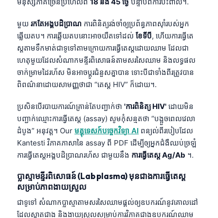
មនុស្សភាគច្រើនប្រហែលពី
18 និង 45 ថ្ងៃ
បន្ទាប់ពីការប៉ះពាល់។.
មួយ
រកតែអង្គបដិប្រាណ
ការពិនិត្យរង់ចាំឲ្យប្រព័ន្ធភាពស៊ាំរបស់អ្នក
ឆ្លើយតប។ ការឆ្លើយតបនោះអាចយឺតទៅដល់
ខែទីបី
, ហើយការធ្វើតេ
ស្តតាមទឹកមាត់ជាទូទៅតាមក្រោយការធ្វើតេស្តដោយឈាម ដែលជា
ហេតុមួយដែលសំណាកមន្ទីរពិសោធន៍តាមសរសៃឈាម និងលទ្ធផល
ចាក់ម្រាមដៃរហ័ស មិនអាចប្តូរជំនួសគ្នាបាន ទោះបីជាទាំងពីរត្រូវបាន
ពិពណ៌នាដោយសាមញ្ញថាជា “តេស្ត HIV” ក៏ដោយ។.
ប្រសិនបើរបាយការណ៍គ្រាន់តែបញ្ជាក់ថា
'ការពិនិត្យ HIV'
ដោយមិន
បញ្ជាក់ឈ្មោះការធ្វើតេស្ត (assay) សូមកុំសន្មតថា “បង្អួចពេលវេលា
ដំបូង” អនុវត្ត។ Our
មគ្គុទេសក៍បច្ចេកវិទ្យា AI
ពន្យល់ពីរបៀបដែល
Kantesti វិភាគភាសានៃ assay ពី PDF ដើម្បីឲ្យអ្នកជំងឺឈប់ច្រឡំ
ការធ្វើតេស្តអង្គបដិប្រាណរហ័ស ជាមួយនឹង
ការធ្វើតេស្ត Ag/Ab
។.
ប្លាស្មាមន្ទីរពិសោធន៍ (Lab plasma) មុនជាងការធ្វើតេស្ត
សម្រាប់ភាពងាយស្រួល
ជាទូទៅ សំណាកប្លាស្មាតាមសរសៃឈាមផ្តល់ឲ្យឧបករណ៍នូវគោលដៅ
ដែលស្អាតជាង និងងាយស្រួលសម្រាប់ការវិភាគជាងឧបករណ៍ឈាម