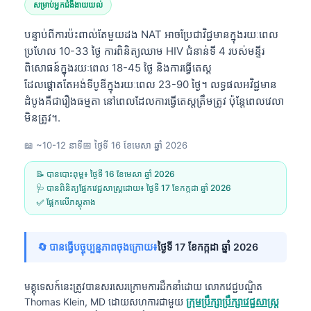
សម្រាប់អ្នកជំងឺងាយយល់
បន្ទាប់ពីការប៉ះពាល់តែមួយដង NAT អាចប្រែជាវិជ្ជមានក្នុងរយៈពេល
ប្រហែល 10-33 ថ្ងៃ ការពិនិត្យឈាម HIV ជំនាន់ទី 4 របស់មន្ទីរ
ពិសោធន៍ក្នុងរយៈពេល 18-45 ថ្ងៃ និងការធ្វើតេស្ត
ដែលផ្តោតតែអង់ទីបូឌីក្នុងរយៈពេល 23-90 ថ្ងៃ។ លទ្ធផលអវិជ្ជមាន
ដំបូងគឺជារឿងធម្មតា នៅពេលដែលការធ្វើតេស្តត្រឹមត្រូវ ប៉ុន្តែពេលវេលា
មិនត្រូវ។.
📖 ~10-12 នាទី
📅
ថ្ងៃទី 16 ខែមេសា ឆ្នាំ 2026
📝 បានបោះពុម្ព៖
ថ្ងៃទី 16 ខែមេសា ឆ្នាំ 2026
🩺 បានពិនិត្យផ្នែកវេជ្ជសាស្ត្រដោយ៖
ថ្ងៃទី 17 ខែកក្កដា ឆ្នាំ 2026
✅ ផ្អែកលើភស្តុតាង
🔄 បានធ្វើបច្ចុប្បន្នភាពចុងក្រោយ៖
ថ្ងៃទី 17 ខែកក្កដា ឆ្នាំ 2026
មគ្គុទេសក៍នេះត្រូវបានសរសេរក្រោមការដឹកនាំដោយ
លោកវេជ្ជបណ្ឌិត
Thomas Klein, MD
ដោយសហការជាមួយ
ក្រុមប្រឹក្សាប្រឹក្សាវេជ្ជសាស្ត្រ