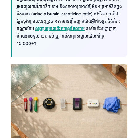
រួមបញ្ចូលការវិភាគទឹកនោម និងសមាមាត្រអាល់ប៊ុមីន-ក្រេអាទីនីនក្នុង
ទឹកនោម (urine albumin-creatinine ratio) ផងដែរ ទោះបីជា
ផ្នែកចុងក្រោយនេះត្រូវបានខកខានញឹកញាប់ជាងអ្វីដែលអ្នកជំងឺគិត;
បណ្ណាល័យ
សញ្ញាសម្គាល់ជីវសាស្ត្រនៃឈាម
របស់យើងបង្ហាញថា
ម៉ឺនុយអាចទូលាយបានប៉ុណ្ណា លើសញ្ញាសម្គាល់ដែលគាំទ្រ
15,000+។.