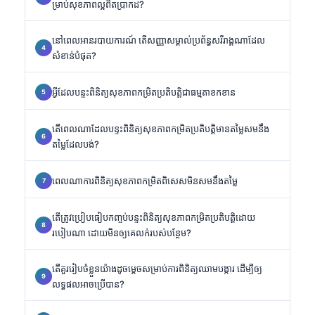
ម្រាប់សុខភាពល្អពិតប្រាកដ?
នៅពេលអានរបាយការណ៍ តើសញ្ញាសម្គាល់ប្រព័ន្ធសរីរាង្គណាដែល
សំខាន់បំផុត?
អ្វីដែលបន្ទះពិនិត្យសុខភាពកម្រិតប្រតិបត្តិជាធម្មតាខកខាន
តើពេលណាដែលបន្ទះពិនិត្យសុខភាពកម្រិតប្រតិបត្តិមានតម្លៃសមនឹង
តម្លៃដែលបង់?
ពេលណាការពិនិត្យសុខភាពកម្រិតពិសេសមិនសមនឹងតម្លៃ
តើត្រូវប្រៀបធៀបកញ្ចប់បន្ទះពិនិត្យសុខភាពកម្រិតប្រតិបត្តិដោយ
របៀបណា ដោយមិនឲ្យគេលក់របស់បន្ថែម?
តើគួររៀបចំខ្លួនយ៉ាងដូចម្តេចសម្រាប់ការពិនិត្យឈាមបង្ការ ដើម្បីឲ្យ
លទ្ធផលអាចប្រើបាន?