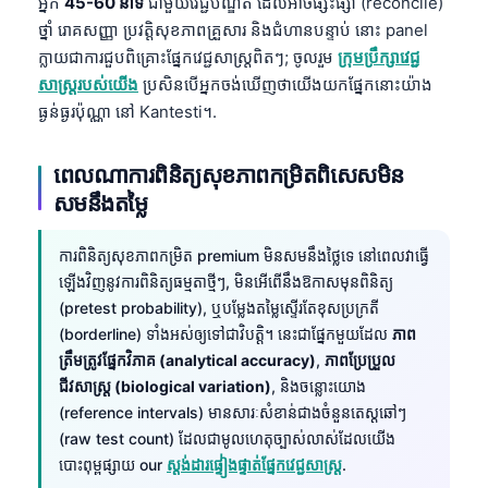
Gàidhlig
អ្នក
45-60 នាទី
ជាមួយវេជ្ជបណ្ឌិត ដែលអាចផ្សះផ្សា (reconcile)
ថ្នាំ រោគសញ្ញា ប្រវត្តិសុខភាពគ្រួសារ និងជំហានបន្ទាប់ នោះ panel
Euskara
ក្លាយជាការជួបពិគ្រោះផ្នែកវេជ្ជសាស្ត្រពិតៗ; ចូលរួម
ក្រុមប្រឹក្សាវេជ្ជ
Македонски јазик
សាស្ត្ររបស់យើង
ប្រសិនបើអ្នកចង់ឃើញថាយើងយកផ្នែកនោះយ៉ាង
Latviešu valoda
ធ្ងន់ធ្ងរប៉ុណ្ណា នៅ Kantesti។.
Galego
ពេលណាការពិនិត្យសុខភាពកម្រិតពិសេសមិន
অসমীয়া
សមនឹងតម្លៃ
සිංහල
سنڌي
ការពិនិត្យសុខភាពកម្រិត premium មិនសមនឹងថ្លៃទេ នៅពេលវាធ្វើ
ឡើងវិញនូវការពិនិត្យធម្មតាថ្មីៗ, មិនអើពើនឹងឱកាសមុនពិនិត្យ
پښتو
(pretest probability), ឬបម្លែងតម្លៃស្ទើរតែខុសប្រក្រតី
(borderline) ទាំងអស់ឲ្យទៅជាវិបត្តិ។ នេះជាផ្នែកមួយដែល
ភាព
ត្រឹមត្រូវផ្នែកវិភាគ (analytical accuracy)
,
ភាពប្រែប្រួល
Slovenčina
ជីវសាស្ត្រ (biological variation)
, និងចន្លោះយោង
Hrvatski
(reference intervals) មានសារៈសំខាន់ជាងចំនួនតេស្តឆៅៗ
Suomi
(raw test count) ដែលជាមូលហេតុច្បាស់លាស់ដែលយើង
បោះពុម្ពផ្សាយ our
ស្តង់ដារផ្ទៀងផ្ទាត់ផ្នែកវេជ្ជសាស្ត្រ
.
Қазақ тілі