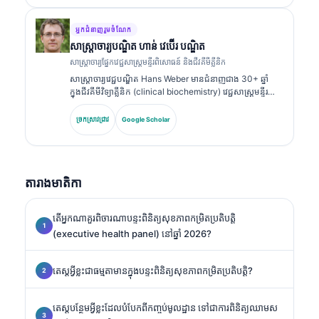
ហើយបានបោះពុម្ពយ៉ាងទូលំទូលាយលើបន្ទះសញ្ញាសម្គាល់ជីវសាស្ត្រ
និងការវិភាគក្នុងមន្ទីរពិសោធន៍ក្នុងការអនុវត្តព្យាបាល។.
អ្នកជំនាញរួមចំណែក
សាស្ត្រាចារ្យ​បណ្ឌិត ហាន់ វេប៊ើរ បណ្ឌិត
សាស្ត្រាចារ្យផ្នែកវេជ្ជសាស្ត្រមន្ទីរពិសោធន៍ និងជីវគីមីគ្លីនិក
សាស្ត្រាចារ្យវេជ្ជបណ្ឌិត Hans Weber មានជំនាញជាង 30+ ឆ្នាំ
ក្នុងជីវគីមីវិទ្យាគ្លីនិក (clinical biochemistry) វេជ្ជសាស្ត្រមន្ទីរ
ពិសោធន៍ និងការស្រាវជ្រាវសញ្ញាសម្គាល់ជីវសាស្ត្រ (biomarker
research)។ អតីតប្រធានសមាគមគីមីវិទ្យាគ្លីនិកអាល្លឺម៉ង់
ច្រកស្រាវជ្រាវ
Google Scholar
(German Society for Clinical Chemistry) លោកមានជំនាញ
ពិសេសលើការវិភាគបន្ទះរោគវិនិច្ឆ័យ (diagnostic panel
analysis) ការធ្វើស្តង់ដារសញ្ញាសម្គាល់ជីវសាស្ត្រ (biomarker
standardization) និងការវិភាគវេជ្ជសាស្ត្រមន្ទីរពិសោធន៍ដែលជួយ
តារាងមាតិកា
ដោយ AI។.
តើអ្នកណាគួរពិចារណាបន្ទះពិនិត្យសុខភាពកម្រិតប្រតិបត្តិ
(executive health panel) នៅឆ្នាំ 2026?
តេស្តអ្វីខ្លះជាធម្មតាមានក្នុងបន្ទះពិនិត្យសុខភាពកម្រិតប្រតិបត្តិ?
តេស្តបន្ថែមអ្វីខ្លះដែលបំបែកពីកញ្ចប់មូលដ្ឋាន ទៅជាការពិនិត្យឈាមស