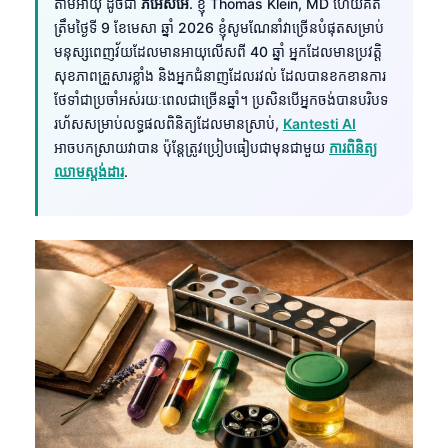
តាមអាយុ ដូចជា
ភីអេសអេ
. ខ្ញុំ Thomas Klein, MD ហើយគិត
ត្រឹមថ្ងៃទី 9 ខែមេសា ឆ្នាំ 2026 ខ្ញុំសូមណែនាំវាច្រើនបំផុតសម្រាប់
មនុស្សពេញវ័យដែលមានអាយុលើសពី 40 ឆ្នាំ អ្នកដែលមានប្រវត្តិ
សុខភាពគ្រួសារខ្លាំង និងអ្នកជំនាញដែលរវល់ ដែលបានខកខានការ
ថែទាំជាប្រចាំអស់រយៈពេលជាច្រើនឆ្នាំ។ ប្រសិនបើអ្នកចង់បានបរិបទ
រហ័សសម្រាប់លទ្ធផលពិនិត្យដែលមានស្រាប់,
Kantesti AI
អាចបកស្រាយវាបាន ប៉ុន្តែត្រូវប្រៀបធៀបជាមុនជាមួយ
ការពិនិត្យ
ឈាមស្តង់ដារ
.