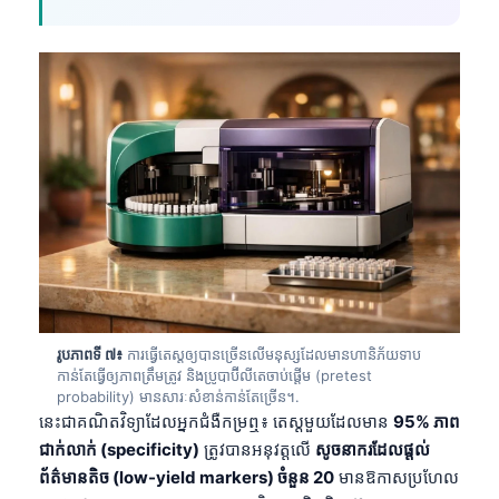
Català
O‘zbekcha
Українська
አማርኛ
Kiswahili
ဗမာစာ
ไทย
Tagalog
Tiếng Việt
Bahasa Melayu
រូបភាពទី ៧៖
ការធ្វើតេស្តឲ្យបានច្រើនលើមនុស្សដែលមានហានិភ័យទាប
កាន់តែធ្វើឲ្យភាពត្រឹមត្រូវ និងប្រូបាប៊ីលីតេចាប់ផ្តើម (pretest
മലയാളം
probability) មានសារៈសំខាន់កាន់តែច្រើន។.
នេះជាគណិតវិទ្យាដែលអ្នកជំងឺកម្រឮ៖ តេស្តមួយដែលមាន
95% ភាព
ಕನ್ನಡ
ជាក់លាក់ (specificity)
ត្រូវបានអនុវត្តលើ
សូចនាករដែលផ្តល់
ગુજરાતી
ព័ត៌មានតិច (low-yield markers) ចំនួន 20
មានឱកាសប្រហែល
தமிழ்