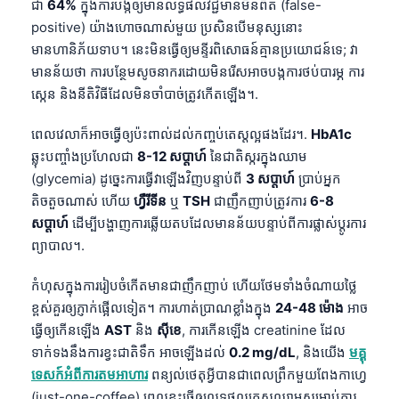
ជា
64%
ក្នុងការបង្កឲ្យមានលទ្ធផលវិជ្ជមានមិនពិត (false-
తెలుగు
positive) យ៉ាងហោចណាស់មួយ ប្រសិនបើមនុស្សនោះ
មានហានិភ័យទាប។ នេះមិនធ្វើឲ្យមន្ទីរពិសោធន៍គ្មានប្រយោជន៍ទេ; វា
मराठी
មានន័យថា ការបន្ថែមសូចនាករដោយមិនរើសអាចបង្កការថប់បារម្ភ ការ
اردو
ស្កេន និងនីតិវិធីដែលមិនចាំបាច់ត្រូវកើតឡើង។.
বাংলা
ពេលវេលាក៏អាចធ្វើឲ្យប៉ះពាល់ដល់កញ្ចប់តេស្តល្អផងដែរ។.
HbA1c
Shqip
ឆ្លុះបញ្ចាំងប្រហែលជា
8-12 សប្តាហ៍
នៃជាតិស្ករក្នុងឈាម
Magyar
(glycemia) ដូច្នេះការធ្វើវាឡើងវិញបន្ទាប់ពី
3 សប្តាហ៍
ប្រាប់អ្នក
តិចតួចណាស់ ហើយ
ហ្វឺរីទីន
ឬ
TSH
ជាញឹកញាប់ត្រូវការ
6-8
Slovenščina
សប្តាហ៍
ដើម្បីបង្ហាញការឆ្លើយតបដែលមានន័យបន្ទាប់ពីការផ្លាស់ប្តូរការ
한국어
ព្យាបាល។.
Polski
កំហុសក្នុងការរៀបចំកើតមានជាញឹកញាប់ ហើយថែមទាំងចំណាយថ្លៃ
Lietuvių kalba
ខ្ពស់គួរឲ្យភ្ញាក់ផ្អើលទៀត។ ការហាត់ប្រាណខ្លាំងក្នុង
24-48 ម៉ោង
អាច
Русский
ធ្វើឲ្យកើនឡើង
AST
និង
ស៊ីខេ
, ការកើនឡើង creatinine ដែល
ქართული
ទាក់ទងនឹងការខ្វះជាតិទឹក អាចឡើងដល់
0.2 mg/dL
, និងយើង
មគ្គុ
ទេសក៍អំពីការតមអាហារ
ពន្យល់ថេតុអ្វីបានជាពេលព្រឹកមួយពែងកាហ្វេ
Čeština
(just-one-coffee) ពេលខ្លះធ្វើឲ្យលទ្ធផលតេស្តឈាមសម្រាប់ការ