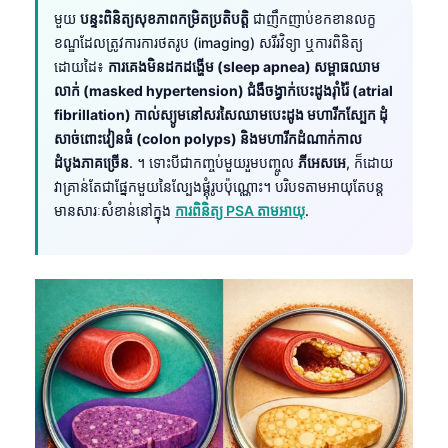
មួយ
បន្ទះពិនិត្យសុខភាពកម្រិតប្រតិបត្តិ
ជាញឹកញាប់ខកខានលក្ខ
ខណ្ឌដែលត្រូវការការថតរូប (imaging) សរីរវិទ្យា ឬការពិនិត្យ
ដោយដៃ៖
ការគេងមិនដកដង្ហើម (sleep apnea) សម្ពាធឈាម
លាក់ (masked hypertension) ជំងឺចង្វាក់បេះដូងរ៉ាំរ៉ៃ (atrial
fibrillation) កាល់ស្យូមនៅសរសៃឈាមបេះដូង មហារីកស្បែក ដុំ
សាច់ពោះវៀនធំ (colon polyps) និងមហារីកដំណាក់កាល
ដំបូងភាគច្រើន
. ។ ទោះបីជាកញ្ចប់មួយរួមបញ្ចូល
ភីអេសអេ
, ក៏ដោយ
វាគ្រាន់តែជាផ្នែកមួយនៃល្បែងផ្គុំរូបប៉ុណ្ណោះ។ បរិបទតាមអាយុតែបន្ត
មានសារៈសំខាន់នៅក្នុង
ការពិនិត្យ PSA តាមអាយុ
.