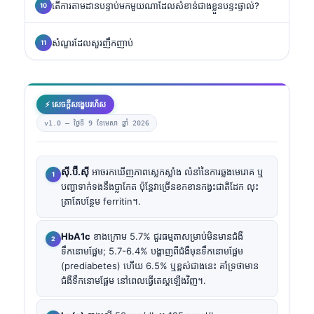
តើការតាមដានបន្ទាប់មកមួយណាដែលសំខាន់ជាងខ្លួនបន្ទះផ្ទាល់?
សំណួរដែលសួរញឹកញាប់
⚡ សេចក្តីសង្ខេបរហ័ស
v1.0 —
ថ្ងៃទី 9 ខែមេសា ឆ្នាំ 2026
ស៊ី.ប៊ី.ស៊ី
អាចរកឃើញភាពស្លេកស្លាំង លំនាំនៃការឆ្លងមេរោគ ឬ
បញ្ហាទាក់ទងនឹងប្លាកែត ប៉ុន្តែវាច្រើនខកខានកង្វះជាតិដែក លុះ
ត្រាតែបន្ថែម ferritin។.
HbA1c
ខាងក្រោម 5.7% ជួរធម្មតាសម្រាប់មិនមានជំងឺ
ទឹកនោមផ្អែម; 5.7-6.4% បង្ហាញពីជំងឺមុនទឹកនោមផ្អែម
(prediabetes) ហើយ 6.5% ឬខ្ពស់ជាងនេះ គាំទ្រថាមាន
ជំងឺទឹកនោមផ្អែម នៅពេលធ្វើតេស្តឡើងវិញ។.