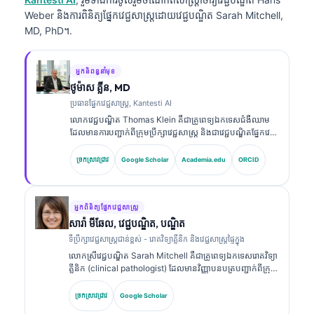
Weber និងការពិនិត្យផ្នែកវេជ្ជសាស្ត្រដោយវេជ្ជបណ្ឌិត Sarah Mitchell,
MD, PhD។.
អ្នកនិពន្ធនាំមុខ
ថូម៉ាស គ្លីន, MD
ប្រធានផ្នែកវេជ្ជសាស្ត្រ, Kantesti AI
លោកវេជ្ជបណ្ឌិត Thomas Klein គឺជាគ្រូពេទ្យឯកទេសជំងឺឈាម
ដែលមានការបញ្ជាក់ពីក្រុមប្រឹក្សាវេជ្ជសាស្ត្រ និងជាវេជ្ជបណ្ឌិតផ្នែកវេជ្ជ
សាស្ត្រផ្ទៃក្នុង ដែលមានបទពិសោធន៍ជាង 15 ឆ្នាំក្នុងវិស័យវេជ្ជ
សាស្ត្រមន្ទីរពិសោធន៍ និងការវិភាគផ្នែកព្យាបាលដែលជួយដោយ AI។
ច្រកស្រាវជ្រាវ
Google Scholar
Academia.edu
ORCID
ក្នុងតួនាទីជានាយកវេជ្ជសាស្ត្រនៅ Kantesti AI លោកផ្តល់ការត្រួត
ពិនិត្យផ្នែកវេជ្ជសាស្ត្រលើភាពត្រឹមត្រូវនៃការវិភាគផ្នែកវេជ្ជសាស្ត្ររបស់
បណ្តាញសរសៃប្រសាទដែលជាកម្មសិទ្ធិ។ លោកវេជ្ជបណ្ឌិត Klein
បានបោះពុម្ពផ្សាយយ៉ាងទូលំទូលាយលើការបកស្រាយសញ្ញា
អ្នកពិនិត្យផ្នែកវេជ្ជសាស្ត្រ
សម្គាល់ជីវសាស្ត្រ និងការធ្វើរោគវិនិច្ឆ័យក្នុងមន្ទីរពិសោធន៍លើប្រធានប
សារ៉ា មីឆែល, វេជ្ជបណ្ឌិត, បណ្ឌិត
ទទាក់ទងនឹងវេជ្ជសាស្ត្រមន្ទីរពិសោធន៍។.
ទីប្រឹក្សាវេជ្ជសាស្ត្រជាន់ខ្ពស់ - រោគវិទ្យាគ្លីនិក និងវេជ្ជសាស្ត្រផ្ទៃក្នុង
លោកស្រីវេជ្ជបណ្ឌិត Sarah Mitchell គឺជាគ្រូពេទ្យឯកទេសរោគវិទ្យា
គ្លីនិក (clinical pathologist) ដែលមានវិញ្ញាបនបត្របញ្ជាក់ពីក្រុម
ប្រឹក្សាវេជ្ជសាស្ត្រ និងមានបទពិសោធន៍ជាង 18 ឆ្នាំក្នុងវិស័យវេជ្ជ
សាស្ត្រមន្ទីរពិសោធន៍ និងការវិភាគផ្នែករោគវិនិច្ឆ័យ។ លោកស្រីមាន
ច្រកស្រាវជ្រាវ
Google Scholar
វិញ្ញាបនបត្រឯកទេសក្នុងគីមីវិទ្យាគ្លីនិក (clinical chemistry)