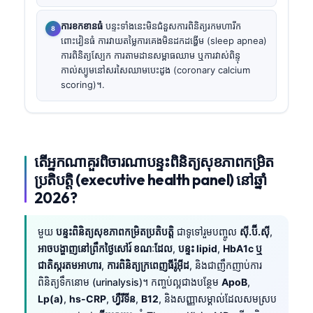
ការខកខានធំ
បន្ទះទាំងនេះមិនជំនួសការពិនិត្យរកមហារីក
ពោះវៀនធំ ការវាយតម្លៃការគេងមិនដកដង្ហើម (sleep apnea)
ការពិនិត្យស្បែក ការតាមដានសម្ពាធឈាម ឬការវាស់ពិន្ទុ
កាល់ស្យូមនៅសរសៃឈាមបេះដូង (coronary calcium
scoring)។.
តើអ្នកណាគួរពិចារណាបន្ទះពិនិត្យសុខភាពកម្រិត
ប្រតិបត្តិ (executive health panel) នៅឆ្នាំ
2026?
មួយ
បន្ទះពិនិត្យសុខភាពកម្រិតប្រតិបត្តិ
ជាទូទៅរួមបញ្ចូល
ស៊ី.ប៊ី.ស៊ី
,
អាចបង្ហាញនៅព្រឹកថ្ងៃសៅរ៍ ខណៈដែល
,
បន្ទះ lipid
,
HbA1c ឬ
ជាតិស្ករតមអាហារ
,
ការពិនិត្យក្រពេញធីរ៉ូអ៊ីដ
, និងជាញឹកញាប់ការ
ពិនិត្យទឹកនោម (urinalysis)។ កញ្ចប់ល្អជាងបន្ថែម
ApoB
,
Lp(a)
,
hs-CRP
,
ហ្វឺរីទីន
,
B12
, និងសញ្ញាសម្គាល់ដែលសមស្រប