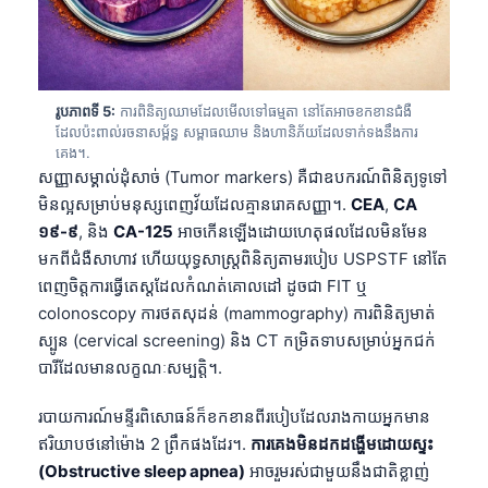
រូបភាពទី 5:
ការពិនិត្យឈាមដែលមើលទៅធម្មតា នៅតែអាចខកខានជំងឺ
ដែលប៉ះពាល់រចនាសម្ព័ន្ធ សម្ពាធឈាម និងហានិភ័យដែលទាក់ទងនឹងការ
គេង។.
សញ្ញាសម្គាល់ដុំសាច់ (Tumor markers) គឺជាឧបករណ៍ពិនិត្យទូទៅ
មិនល្អសម្រាប់មនុស្សពេញវ័យដែលគ្មានរោគសញ្ញា។.
CEA
,
CA
១៩-៩
, និង
CA-125
អាចកើនឡើងដោយហេតុផលដែលមិនមែន
មកពីជំងឺសាហាវ ហើយយុទ្ធសាស្ត្រពិនិត្យតាមរបៀប USPSTF នៅតែ
ពេញចិត្តការធ្វើតេស្តដែលកំណត់គោលដៅ ដូចជា FIT ឬ
colonoscopy ការថតសុដន់ (mammography) ការពិនិត្យមាត់
ស្បូន (cervical screening) និង CT កម្រិតទាបសម្រាប់អ្នកជក់
បារីដែលមានលក្ខណៈសម្បត្តិ។.
របាយការណ៍មន្ទីរពិសោធន៍ក៏ខកខានពីរបៀបដែលរាងកាយអ្នកមាន
ឥរិយាបថនៅម៉ោង 2 ព្រឹកផងដែរ។.
ការគេងមិនដកដង្ហើមដោយស្ទះ
(Obstructive sleep apnea)
អាចរួមរស់ជាមួយនឹងជាតិខ្លាញ់