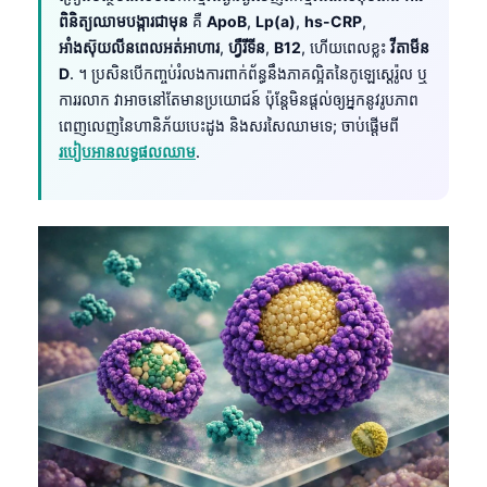
ពិនិត្យឈាមបង្ការជាមុន
គឺ
ApoB
,
Lp(a)
,
hs-CRP
,
អាំងស៊ុយលីនពេលអត់អាហារ
,
ហ្វឺរីទីន
,
B12
, ហើយពេលខ្លះ
វីតាមីន
D
. ។ ប្រសិនបើកញ្ចប់រំលងការពាក់ព័ន្ធនឹងភាគល្អិតនៃកូឡេស្តេរ៉ូល ឬ
ការរលាក វាអាចនៅតែមានប្រយោជន៍ ប៉ុន្តែមិនផ្តល់ឲ្យអ្នកនូវរូបភាព
ពេញលេញនៃហានិភ័យបេះដូង និងសរសៃឈាមទេ; ចាប់ផ្តើមពី
របៀបអានលទ្ធផលឈាម
.