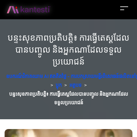
បន្ទះសុខភាពប្រតិបត្តិ៖ ការធ្វើតេស្តដែល
បានបញ្ចូល និងអ្នកណាដែលទទួល
ប្រយោជន៍
ឧបករណ៍វិភាគឈាម AI ឥតគិតថ្លៃ - ការបកស្រាយមន្ទីរពិសោធន៍ផលិតនៅប
>
ប្លុក
>
អត្ថបទ
>
បន្ទះសុខភាពប្រតិបត្តិ៖ ការធ្វើតេស្តដែលបានបញ្ចូល និងអ្នកណាដែល
ទទួលប្រយោជន៍