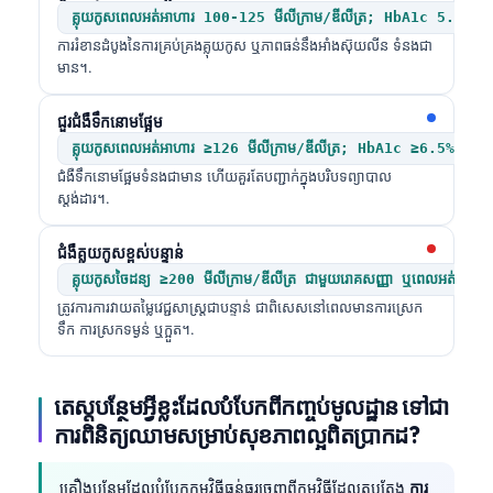
គ្លុយកូសពេលអត់អាហារ 100-125 មីលីក្រាម/ឌីលីត្រ; HbA1c 5.7-6
ការរំខានដំបូងនៃការគ្រប់គ្រងគ្លុយកូស ឬភាពធន់នឹងអាំងស៊ុយលីន ទំនងជា
មាន។.
ជួរជំងឺទឹកនោមផ្អែម
គ្លុយកូសពេលអត់អាហារ ≥126 មីលីក្រាម/ឌីលីត្រ; HbA1c ≥6.5%
ជំងឺទឹកនោមផ្អែមទំនងជាមាន ហើយគួរតែបញ្ជាក់ក្នុងបរិបទព្យាបាល
ស្តង់ដារ។.
ជំងឺគ្លុយកូសខ្ពស់បន្ទាន់
គ្លុយកូសចៃដន្យ ≥200 មីលីក្រាម/ឌីលីត្រ ជាមួយរោគសញ្ញា ឬពេលអត់អាហារ
ត្រូវការការវាយតម្លៃវេជ្ជសាស្ត្រជាបន្ទាន់ ជាពិសេសនៅពេលមានការស្រេក
ទឹក ការស្រកទម្ងន់ ឬក្អួត។.
តេស្តបន្ថែមអ្វីខ្លះដែលបំបែកពីកញ្ចប់មូលដ្ឋាន ទៅជា
ការពិនិត្យឈាមសម្រាប់សុខភាពល្អពិតប្រាកដ?
គ្រឿងបន្ថែមដែលបំបែកកម្មវិធីធ្ងន់ធ្ងរចេញពីកម្មវិធីដែលតុបតែង
ការ