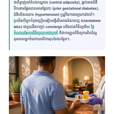
ជាតិខ្លាញ់នៅតំបន់កណ្តាល (central adiposity), ធ្លាប់មានជំងឺ
ទឹកនោមផ្អែមពេលមានផ្ទៃពោះ (prior gestational diabetes),
ជំងឺលើសឈាម (hypertension) ឬឆ្នាំនៃការពន្យារការថែទាំ។
ប្រសិនបើអ្នកកំពុងប្រៀបធៀបមន្ទីរពិសោធន៍ឯករាជ្យ (standalone
labs) ជាមួយនឹងកញ្ចប់ concierge យើងបានពិនិត្យមើល
ថ្លៃ
ចំណាយនៃការពិនិត្យឈាមជាប្រចាំ
គឺជាការត្រួតពិនិត្យការពិតដ៏ល្អ
មុនពេលអ្នកចំណាយលើការតុបតែងបន្ថែម។.
Norsk bokmål
Ślōnskŏ gŏdka