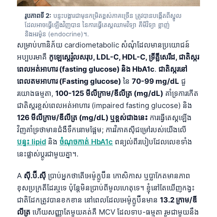
រូបភាពទី 2:
បន្ទះបង្ការជាមុនកម្រិតខ្ពស់ភាគច្រើន ត្រូវបានបង្កើតពីស្នូល
ដែលអាចធ្វើឡើងវិញបាន នៃការធ្វើតេស្តឈាមវិទ្យា គីមីវិទ្យា ខ្លាញ់
និងអរម៉ូន (endocrine)។.
សម្រាប់ហានិភ័យ cardiometabolic សំណុំដែលមានប្រយោជន៍
អប្បបរមាគឺ
កូឡេស្តេរ៉ូលសរុប, LDL-C, HDL-C, ទ្រីគ្លីសេរីដ, ជាតិស្ករ
ពេលអត់អាហារ (fasting glucose) និង HbA1c
.
ជាតិស្ករនៅ
ពេលតមអាហារ (Fasting glucose)
នៃ
70-99 mg/dL
ជួ
រយោងធម្មតា,
100-125 មីលីក្រាម/ឌីលីត្រ (mg/dL)
គាំទ្រការកើត
ជាតិស្ករខ្ពស់ពេលអត់អាហារ (impaired fasting glucose) និង
126 មីលីក្រាម/ឌីលីត្រ (mg/dL) ឬខ្ពស់ជាងនេះ
ការធ្វើតេស្តឡើង
វិញគាំទ្រថាមានជំងឺទឹកនោមផ្អែម; ការវិភាគស៊ីជម្រៅរបស់យើងលើ
បន្ទះ lipid
និង
ចំណុចកាត់ HbA1c
ពន្យល់ពីរបៀបដែលលេខទាំង
នេះផ្លាស់ប្តូរជាមួយគ្នា។.
A
ស៊ី.ប៊ី.ស៊ី
ប្រាប់អ្នកថាតើអេម៉ូក្លូប៊ីន កោសិកាស ឬប្លាកែតមានភាព
ខុសប្រក្រតីដែរឬទេ ប៉ុន្តែមិនប្រាប់ពីមូលហេតុទេ។ ខ្ញុំនៅតែឃើញកង្វះ
ជាតិដែកត្រូវបានខកខាន នៅពេលដែលអេម៉ូក្លូប៊ីនមាន
13.2 ក្រាម/ឌី
លីត្រ
ហើយសញ្ញាតែមួយគត់គឺ MCV ដែលទាប-ធម្មតា រួមជាមួយនឹង