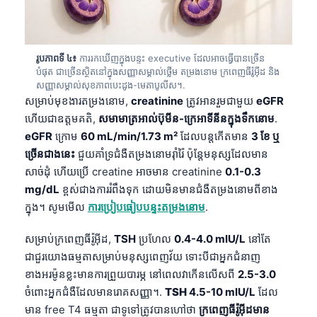
រូបភាពទី ៤៖
ការរកឃើញក្នុងបន្ទះ executive ដែលអាចធ្វើបានច្រើន
បំផុត ជាច្រើនស្ថិតនៅក្នុងសញ្ញាសម្គាល់ថ្លើម តម្រងនោម ក្រពេញធីរ៉ូអ៊ីដ និង
សញ្ញាសម្គាល់សុខភាពបេះដូង-មេតាបូលីស។.
សម្រាប់មុខងារតម្រងនោម,
creatinine
ត្រូវអានរួមជាមួយ
eGFR
ហើយជាឧត្តមគតិ,
សមាមាត្រ​អាល់ប៊ុមីន-ក្រេអាទីនីន​ក្នុងទឹកនោម
.
eGFR
ក្រោម
60 mL/min/1.73 m²
ដែលបន្តកើតមាន
3 ខែ ឬ
ច្រើនជាងនេះ
ជួយគាំទ្រជំងឺតម្រងនោមរ៉ាំរ៉ៃ ប៉ុន្តែមនុស្សដែលមាន
សាច់ដុំ ហើយប្រើ creatine អាចមាន creatinine
0.1-0.3
mg/dL
ខ្ពស់ជាងការរំពឹងទុក ដោយមិនមានជំងឺតម្រងនោមពីខាង
ក្នុង។ សូមមើល
ការប្រៀបធៀបបន្ទះតម្រងនោម
.
សម្រាប់ក្រពេញធីរ៉ូអ៊ីដ,
TSH
ប្រហែល
0.4-4.0 mIU/L
នៅតែ
ជាជួរយោងធម្មតាសម្រាប់មនុស្សពេញវ័យ ទោះបីជាអ្នកជំនាញ
ខាងអរម៉ូនខ្លះមានការព្រួយបារម្ភ នៅពេលវាកើនលើសពី
2.5-3.0
ចំពោះអ្នកជំងឺដែលមានរោគសញ្ញា។.
TSH
4.5-10 mIU/L
ដែល
មាន free T4 ធម្មតា ជាទូទៅត្រូវបានហៅថា
ក្រពេញធីរ៉ូអ៊ីដមាន