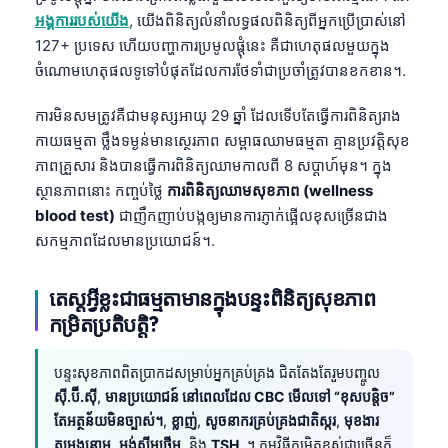
អង្គការរបស់យើង
, យើងពិនិត្យលំនាំលទ្ធផលពិនិត្យពីអ្នកប្រើប្រាស់នៅ
127+ ប្រទេស ហើយបញ្ហាការប្រមូលផ្តុំនេះ គឺជាហេតុផលមួយក្នុង
ចំណោមហេតុផលទូទៅបំផុតដែលការថែទាំជាប្រចាំត្រូវបានខកខាន។.
ការមិនសមត្រូវគឺជាមនុស្សអាយុ 29 ឆ្នាំ ដែលទើបតែធ្វើការពិនិត្យរាង
កាយធម្មតា ថ្លឹងទម្ងន់មានស្ថេរភាព សម្ពាធឈាមធម្មតា គ្មានប្រវត្តិសុខ
ភាពគ្រួសារ និងបានធ្វើការពិនិត្យឈាមកាលពី 8 សប្តាហ៍មុន។ ក្នុង
ស្ថានភាពនោះ កញ្ចប់ថ្លៃ
ការពិនិត្យឈាមសុខភាព (wellness
blood test)
ជាញឹកញាប់បង្កឲ្យមានការភ្ញាក់ផ្អើលខុសច្រើនជាង
សកម្មភាពដែលមានប្រយោជន៍។.
តេស្តអ្វីខ្លះជាធម្មតាមានក្នុងបន្ទះពិនិត្យសុខភាព
កម្រិតប្រតិបត្តិ?
បន្ទះសុខភាពពិតប្រាកដសម្រាប់អ្នកគ្រប់គ្រង ជិតតែងតែរួមបញ្ចូល
ស៊ី.ប៊ី.ស៊ី
,
មានប្រយោជន៍ នៅពេលដែល CBC មើលទៅ “ខុសបន្តិច”
តែអត្ថន័យមិនច្បាស់។
,
ខ្លាញ់
,
សូចនាករគ្រប់គ្រងជាតិស្ករ
,
មុខងារ
តម្រងនោម
,
អង់ស៊ីមថ្លើម
, និង
TSH
. ។ កម្មវិធីកម្រិតខ្ពស់ជាច្រើនក៏