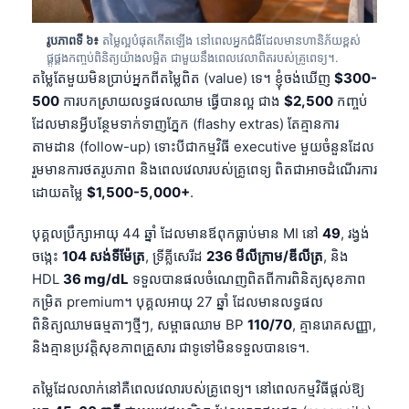
Frysk
រូបភាពទី ៦៖
តម្លៃល្អបំផុតកើតឡើង នៅពេលអ្នកជំងឺដែលមានហានិភ័យខ្ពស់
Esperanto
ផ្គូផ្គងកញ្ចប់ពិនិត្យយ៉ាងលម្អិត ជាមួយនឹងពេលវេលាពិតរបស់គ្រូពេទ្យ។.
តម្លៃតែមួយមិនប្រាប់អ្នកពីតម្លៃពិត (value) ទេ។ ខ្ញុំចង់ឃើញ
$300-
Беларуская мова
500
ការបកស្រាយលទ្ធផលឈាម ធ្វើបានល្អ ជាង
$2,500
កញ្ចប់
Татар теле
ដែលមានអ្វីបន្ថែមទាក់ទាញភ្នែក (flashy extras) តែគ្មានការ
Кыргызча
តាមដាន (follow-up) ទោះបីជាកម្មវិធី executive មួយចំនួនដែល
រួមមានការថតរូបភាព និងពេលវេលារបស់គ្រូពេទ្យ ពិតជាអាចដំណើរការ
ئۇيغۇرچە
ដោយតម្លៃ
$1,500-5,000+
.
Cebuano
Basa Jawa
បុគ្គលប្រឹក្សាអាយុ 44 ឆ្នាំ ដែលមានឪពុកធ្លាប់មាន MI នៅ
49
, រង្វង់
ចង្កេះ
104 សង់ទីម៉ែត្រ
, ទ្រីគ្លីសេរីដ
236 មីលីក្រាម/ឌីលីត្រ
, និង
ພາສາລາວ
HDL
36 mg/dL
ទទួលបានផលចំណេញពិតពីការពិនិត្យសុខភាព
Монгол
កម្រិត premium។ បុគ្គលអាយុ 27 ឆ្នាំ ដែលមានលទ្ធផល
Afrikaans
ពិនិត្យឈាមធម្មតាៗថ្មីៗ, សម្ពាធឈាម BP
110/70
, គ្មានរោគសញ្ញា,
និងគ្មានប្រវត្តិសុខភាពគ្រួសារ ជាទូទៅមិនទទួលបានទេ។.
العربية المغربية
Occitan
តម្លៃដែលលាក់នៅគឺពេលវេលារបស់គ្រូពេទ្យ។ នៅពេលកម្មវិធីផ្តល់ឱ្យ