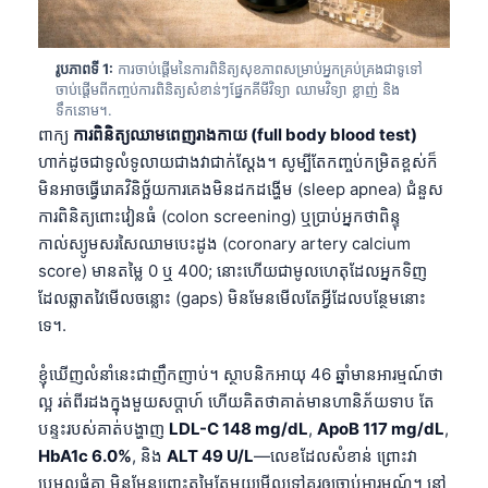
រូបភាពទី 1:
ការចាប់ផ្តើមនៃការពិនិត្យសុខភាពសម្រាប់អ្នកគ្រប់គ្រងជាទូទៅ
ចាប់ផ្តើមពីកញ្ចប់ការពិនិត្យសំខាន់ៗផ្នែកគីមីវិទ្យា ឈាមវិទ្យា ខ្លាញ់ និង
ទឹកនោម។.
ពាក្យ
ការពិនិត្យឈាមពេញរាងកាយ (full body blood test)
ហាក់ដូចជាទូលំទូលាយជាងវាជាក់ស្តែង។ សូម្បីតែកញ្ចប់កម្រិតខ្ពស់ក៏
មិនអាចធ្វើរោគវិនិច្ឆ័យការគេងមិនដកដង្ហើម (sleep apnea) ជំនួស
ការពិនិត្យពោះវៀនធំ (colon screening) ឬប្រាប់អ្នកថាពិន្ទុ
កាល់ស្យូមសរសៃឈាមបេះដូង (coronary artery calcium
score) មានតម្លៃ 0 ឬ 400; នោះហើយជាមូលហេតុដែលអ្នកទិញ
ដែលឆ្លាតវៃមើលចន្លោះ (gaps) មិនមែនមើលតែអ្វីដែលបន្ថែមនោះ
ទេ។.
ខ្ញុំឃើញលំនាំនេះជាញឹកញាប់។ ស្ថាបនិកអាយុ 46 ឆ្នាំមានអារម្មណ៍ថា
ល្អ រត់ពីរដងក្នុងមួយសប្តាហ៍ ហើយគិតថាគាត់មានហានិភ័យទាប តែ
បន្ទះរបស់គាត់បង្ហាញ
LDL-C 148 mg/dL
,
ApoB 117 mg/dL
,
HbA1c 6.0%
, និង
ALT 49 U/L
—លេខដែលសំខាន់ ព្រោះវា
ប្រមូលផ្តុំគ្នា មិនមែនព្រោះតម្លៃតែមួយមើលទៅគួរឲ្យចាប់អារម្មណ៍។ នៅ