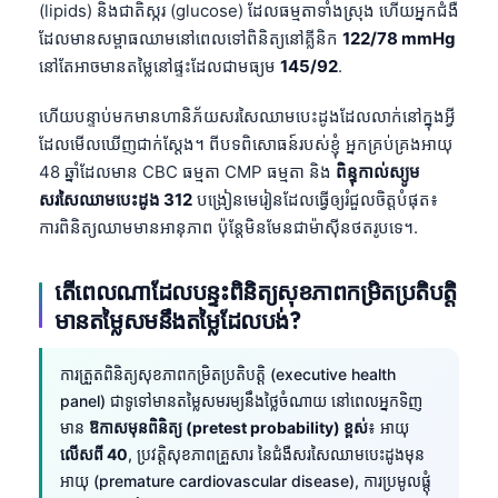
(lipids) និងជាតិស្ករ (glucose) ដែលធម្មតាទាំងស្រុង ហើយអ្នកជំងឺ
ដែលមានសម្ពាធឈាមនៅពេលទៅពិនិត្យនៅគ្លីនិក
122/78 mmHg
នៅតែអាចមានតម្លៃនៅផ្ទះដែលជាមធ្យម
145/92
.
ហើយបន្ទាប់មកមានហានិភ័យសរសៃឈាមបេះដូងដែលលាក់នៅក្នុងអ្វី
ដែលមើលឃើញជាក់ស្តែង។ ពីបទពិសោធន៍របស់ខ្ញុំ អ្នកគ្រប់គ្រងអាយុ
48 ឆ្នាំដែលមាន CBC ធម្មតា CMP ធម្មតា និង
ពិន្ទុកាល់ស្យូម
សរសៃឈាមបេះដូង 312
បង្រៀនមេរៀនដែលធ្វើឲ្យរំជួលចិត្តបំផុត៖
ការពិនិត្យឈាមមានអានុភាព ប៉ុន្តែមិនមែនជាម៉ាស៊ីនថតរូបទេ។.
តើពេលណាដែលបន្ទះពិនិត្យសុខភាពកម្រិតប្រតិបត្តិ
មានតម្លៃសមនឹងតម្លៃដែលបង់?
ការត្រួតពិនិត្យសុខភាពកម្រិតប្រតិបត្តិ (executive health
panel) ជាទូទៅមានតម្លៃសមរម្យនឹងថ្លៃចំណាយ នៅពេលអ្នកទិញ
មាន
ឱកាសមុនពិនិត្យ (pretest probability) ខ្ពស់
៖ អាយុ
លើសពី 40
, ប្រវត្តិសុខភាពគ្រួសារ នៃជំងឺសរសៃឈាមបេះដូងមុន
អាយុ (premature cardiovascular disease), ការប្រមូលផ្តុំ