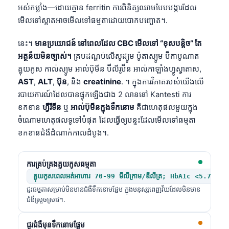
អស់កម្លាំង—ដោយគ្មាន ferritin ការពិនិត្យឈាមបែបបង្ការដែល
មើលទៅស្អាតអាចមើលទៅធម្មតាដោយបោកបញ្ឆោត។.
នេះ។
មានប្រយោជន៍ នៅពេលដែល CBC មើលទៅ “ខុសបន្តិច” តែ
អត្ថន័យមិនច្បាស់។
គ្របដណ្តប់លើសូដ្យូម ប៉ូតាស្យូម ប៊ីកាបូណាត
គ្លុយកូស កាល់ស្យូម អាល់ប៊ុមីន ប៊ីលីរូប៊ីន អាល់កាឡាំងហ្វូស្វាតាស,
AST
,
ALT
,
ប៊ុន
, និង
creatinine
. ។ ក្នុងការវិភាគរបស់យើងលើ
របាយការណ៍ដែលបានផ្ទុកឡើងជាង 2 លាននៅ Kantesti ការ
ខកខាន
ហ្វឺរីទីន
ឬ
អាល់ប៊ុមីនក្នុងទឹកនោម
គឺជាហេតុផលមួយក្នុង
ចំណោមហេតុផលទូទៅបំផុត ដែលធ្វើឲ្យបន្ទះដែលមើលទៅធម្មតា
ខកខានជំងឺដំណាក់កាលដំបូង។.
ការគ្រប់គ្រងគ្លុយកូសធម្មតា
គ្លុយកូសពេលអត់អាហារ 70-99 មីលីក្រាម/ឌីលីត្រ; HbA1c <5.7%
ជួរធម្មតាសម្រាប់មិនមានជំងឺទឹកនោមផ្អែម ក្នុងមនុស្សពេញវ័យដែលមិនមាន
ជំងឺស្រួចស្រាវ។.
ជួរជំងឺមុនទឹកនោមផ្អែម