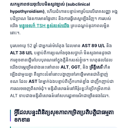
សកម្មភាពថយចុះបែបមិនសូវច្បាស់ (subclinical
hypothyroidism)
, ហើយជំហានបន្ទាប់អាស្រ័យលើរោគសញ្ញា អង្គ
បដិប្រាណ ផែនការមានផ្ទៃពោះ និងការធ្វើតេស្តឡើងវិញ។ ការរបស់
យើង
មគ្គុទេសក៍ TSH ខ្ពស់របស់យើង
គ្របដណ្តប់នូវភាពលម្អិត
នោះ។.
បុរសអាយុ 52 ឆ្នាំ ជាអ្នករត់ម៉ារ៉ាតុង ដែលមាន
AST 89 U/L
និង
ALT 38 U/L
បន្ទាប់ពីការប្រណាំងចុងសប្តាហ៍ មិនសូវអានដូចជា
ការខូចខាតថ្លើមបែបបុរាណនៅក្នុងគ្លីនិករបស់ខ្ញុំទេ។ ហេតុផលដែល
យើងបារម្ភច្រើនជាងនេះនៅពេល
ALT
,
GGT
, និង
ទ្រីគ្លីសេរី
កើន
ឡើងជាមួយគ្នា គឺព្រោះលំនាំនោះបង្ហាញទៅរកថ្លើមមានជាតិខ្លាញ់
ខណៈដែល
AST
តែម្នាក់ឯងបន្ទាប់ពីហ្វឹកហាត់ខ្លាំង ជាញឹកញាប់ជា
ការលេចចេញពីសាច់ដុំ។ មន្ទីរពិសោធន៍នៅអឺរ៉ុបខ្លះក៏ប្រើកម្រិតកាត់
ALT ទាបជាងមន្ទីរពិសោធន៍នៅសហរដ្ឋអាមេរិកជាច្រើនផងដែរ។.
អ្វីដែលបន្ទះពិនិត្យសុខភាពកម្រិតប្រតិបត្តិជាធម្មតា
ខកខាន