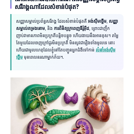
សរីរាង្គណាដែលសំខាន់បំផុត?
សញ្ញាសម្គាល់ប្រព័ន្ធសរីរាង្គ ដែលសំខាន់បំផុតគឺ
អង់ស៊ីមថ្លើម
,
សញ្ញា
សម្គាល់តម្រងនោម
, និង
ការពិនិត្យក្រពេញធីរ៉ូអ៊ីដ
, ព្រោះជាញឹក
ញាប់វាមានភាពមិនប្រក្រតីបន្តិចបន្តួច ហើយងាយនឹងអានខុស។ តម្លៃ
តែមួយដែលចេញក្រៅជួរមិនប្រក្រតី មិនសូវជារឿងទាំងមូលទេ នោះ
ហើយជាមូលហេតុដែលខ្ញុំនៅតែបញ្ជូនអ្នកជំងឺទៅកាន់
លំនាំអង់ស៊ីម
ថ្លើម
មុនពេលនរណាម្នាក់ភ័យ។.