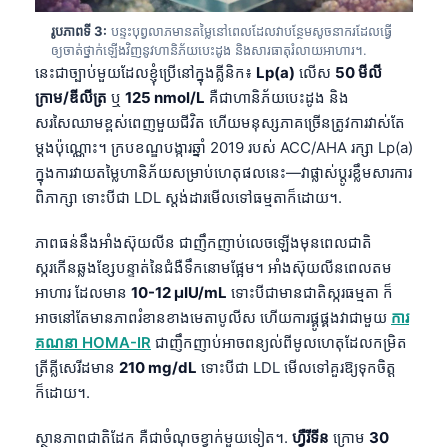
រូបភាពទី 3:
បន្ទះបុព្វលាភមានតម្លៃនៅពេលដែលវាបន្ថែមសូចនាករដែលធ្វើ
ឲ្យចាត់ថ្នាក់ឡើងវិញនូវហានិភ័យបេះដូង និងសារធាតុរំលាយអាហារ។.
នេះជាច្បាប់មួយដែលខ្ញុំប្រើនៅក្នុងគ្លីនិក៖
Lp(a)
លើស
50 មីលី
ក្រាម/ឌីលីត្រ
ឬ
125 nmol/L
គឺជាហានិភ័យបេះដូង និង
សរសៃឈាមខ្ពស់ពេញមួយជីវិត ហើយមនុស្សភាគច្រើនត្រូវការវាស់តែ
ម្ដងប៉ុណ្ណោះ។ ក្របខណ្ឌបង្ការឆ្នាំ 2019 របស់ ACC/AHA រក្សា Lp(a)
ក្នុងការវាយតម្លៃហានិភ័យសម្រាប់ហេតុផលនេះ—វាផ្លាស់ប្តូរខ្លឹមសារការ
ពិភាក្សា ទោះបីជា LDL ស្តង់ដារមើលទៅធម្មតាក៏ដោយ។.
ភាពធន់នឹងអាំងស៊ុយលីន ជាញឹកញាប់លេចឡើងមុនពេលជាតិ
ស្ករកើនឆ្លងខ្សែបន្ទាត់នៃជំងឺទឹកនោមផ្អែម។ អាំងស៊ុយលីនពេលតម
អាហារ ដែលមាន
10-12 μIU/mL
ទោះបីជាមានជាតិស្ករធម្មតា ក៏
អាចនៅតែមានភាពរំខានខាងមេតាបូលីស ហើយការផ្គូផ្គងវាជាមួយ
ការ
គណនា HOMA-IR
ជាញឹកញាប់អាចពន្យល់ពីមូលហេតុដែលកម្រិត
ត្រីគ្លីសេរីដមាន
210 mg/dL
ទោះបីជា LDL មើលទៅគួរឱ្យទុកចិត្ត
ក៏ដោយ។.
ស្ថានភាពជាតិដែក គឺជាចំណុចខ្វាក់មួយទៀត។.
ហ្វឺរីទីន
ក្រោម
30