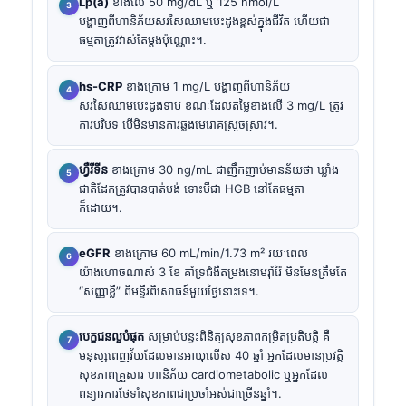
Lp(a)
ខាងលើ 50 mg/dL ឬ 125 nmol/L
បង្ហាញពីហានិភ័យសរសៃឈាមបេះដូងខ្ពស់ក្នុងជីវិត ហើយជា
ធម្មតាត្រូវវាស់តែម្ដងប៉ុណ្ណោះ។.
hs-CRP
ខាងក្រោម 1 mg/L បង្ហាញពីហានិភ័យ
សរសៃឈាមបេះដូងទាប ខណៈដែលតម្លៃខាងលើ 3 mg/L ត្រូវ
ការបរិបទ បើមិនមានការឆ្លងមេរោគស្រួចស្រាវ។.
ហ្វឺរីទីន
ខាងក្រោម 30 ng/mL ជាញឹកញាប់មានន័យថា ឃ្លាំង
ជាតិដែកត្រូវបានបាត់បង់ ទោះបីជា HGB នៅតែធម្មតា
ក៏ដោយ។.
eGFR
ខាងក្រោម 60 mL/min/1.73 m² រយៈពេល
យ៉ាងហោចណាស់ 3 ខែ គាំទ្រជំងឺតម្រងនោមរ៉ាំរ៉ៃ មិនមែនត្រឹមតែ
“សញ្ញាខ្លី” ពីមន្ទីរពិសោធន៍មួយថ្ងៃនោះទេ។.
បេក្ខជនល្អបំផុត
សម្រាប់បន្ទះពិនិត្យសុខភាពកម្រិតប្រតិបត្តិ គឺ
មនុស្សពេញវ័យដែលមានអាយុលើស 40 ឆ្នាំ អ្នកដែលមានប្រវត្តិ
សុខភាពគ្រួសារ ហានិភ័យ cardiometabolic ឬអ្នកដែល
ពន្យារការថែទាំសុខភាពជាប្រចាំអស់ជាច្រើនឆ្នាំ។.