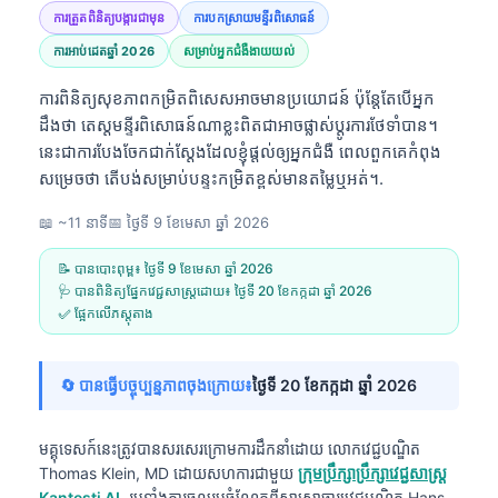
ការត្រួតពិនិត្យបង្ការជាមុន
ការបកស្រាយមន្ទីរពិសោធន៍
ការអាប់ដេតឆ្នាំ 2026
សម្រាប់អ្នកជំងឺងាយយល់
ការពិនិត្យសុខភាពកម្រិតពិសេសអាចមានប្រយោជន៍ ប៉ុន្តែតែបើអ្នក
ដឹងថា តេស្តមន្ទីរពិសោធន៍ណាខ្លះពិតជាអាចផ្លាស់ប្តូរការថែទាំបាន។
នេះជាការបែងចែកជាក់ស្តែងដែលខ្ញុំផ្តល់ឲ្យអ្នកជំងឺ ពេលពួកគេកំពុង
សម្រេចថា តើបង់សម្រាប់បន្ទះកម្រិតខ្ពស់មានតម្លៃឬអត់។.
📖 ~11 នាទី
📅
ថ្ងៃទី 9 ខែមេសា ឆ្នាំ 2026
📝 បានបោះពុម្ព៖
ថ្ងៃទី 9 ខែមេសា ឆ្នាំ 2026
🩺 បានពិនិត្យផ្នែកវេជ្ជសាស្ត្រដោយ៖
ថ្ងៃទី 20 ខែកក្កដា ឆ្នាំ 2026
✅ ផ្អែកលើភស្តុតាង
🔄 បានធ្វើបច្ចុប្បន្នភាពចុងក្រោយ៖
ថ្ងៃទី 20 ខែកក្កដា ឆ្នាំ 2026
មគ្គុទេសក៍នេះត្រូវបានសរសេរក្រោមការដឹកនាំដោយ
លោកវេជ្ជបណ្ឌិត
Thomas Klein, MD
ដោយសហការជាមួយ
ក្រុមប្រឹក្សាប្រឹក្សាវេជ្ជសាស្ត្រ
Kantesti AI
, រួមទាំងការចូលរួមចំណែកពីសាស្ត្រាចារ្យវេជ្ជបណ្ឌិត Hans