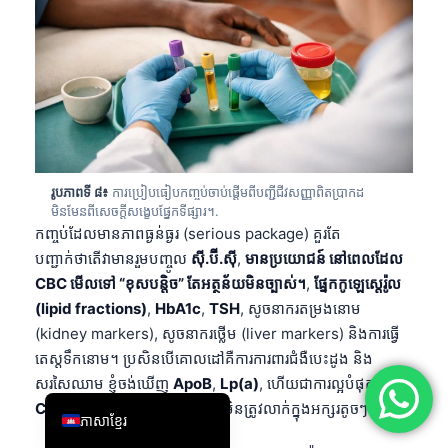
简体中文
Română
Türkçe
Ελληνικά
Português
Español
រូបភាពទី ៨៖
ការប្រៀបធៀបកញ្ចប់ចាប់ផ្តើមពីបញ្ជីជីវសញ្ញាពិតប្រាកដ
មិនមែនពីសេចក្តីសង្ខេបផ្នែកទីផ្សារ។.
Italiano
កញ្ចប់ដែលមានភាពធ្ងន់ធ្ងរ (serious package) គួរតែ
עִבְרִית
បញ្ជាក់ថាតើវាមានរួមបញ្ចូល
ស៊ី.ប៊ី.ស៊ី
,
មានប្រយោជន៍ នៅពេលដែល
CBC មើលទៅ “ខុសបន្តិច” តែអត្ថន័យមិនច្បាស់។
,
ផ្នែកកូឡេស្តេរ៉ូល
Français
(lipid fractions)
,
HbA1c
,
TSH
, សូចនាករតម្រងនោម
العربية
(kidney markers), សូចនាករថ្លើម (liver markers) និងការធ្វើ
Deutsch
តេស្តទឹកនោម។ ប្រសិនបើគោលដៅគឺការការពារជំងឺបេះដូង និង
សរសៃឈាម ខ្ញុំចង់ឃើញ
ApoB
,
Lp(a)
, ហើយជាការល្អបំផុត
hs-
English
CRP
ត្រូវបានរាយបញ្ជាក់ឲ្យច្បាស់ មិនត្រូវលាក់ក្នុងអក្សរតូចៗ។.
ភាសាខ្មែរ