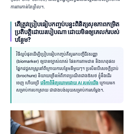
日本語
ការពារកាន់តែព្រិល។.
Eesti
តើត្រូវប្រៀបធៀបកញ្ចប់បន្ទះពិនិត្យសុខភាពកម្រិត
Azərbaycan dili
ប្រតិបត្តិដោយរបៀបណា ដោយមិនឲ្យគេលក់របស់
Bosanski
បន្ថែម?
Svenska
Српски језик
វិធីល្អបំផុតដើម្បីប្រៀបធៀបកញ្ចប់គឺសួររកបញ្ជីជីវសញ្ញា
(biomarker) ឲ្យបានច្បាស់លាស់ ផែនការតាមដាន និងហេតុផល
Íslenska
ផ្នែកវេជ្ជសាស្ត្រនៅពីក្រោយការបន្ថែមនីមួយៗ។ ប្រសិនបើសេចក្តីប្រាប់
Հայերեն
(brochure) និយាយច្រើនអំពីភាពប្រណីតជាងឱសថ ខ្ញុំនឹងដើរ
Bahasa Indonesia
ចេញ ហើយប្រើ
វេទិកាពិនិត្យឈាមដោយ AI របស់យើង
ក្រោយមក
សម្រាប់ការបកស្រាយ ជាជាងបង់លុយសម្រាប់ការសម្តែង។.
हिन्दी
Nederlands
Dansk
Български
فارسی