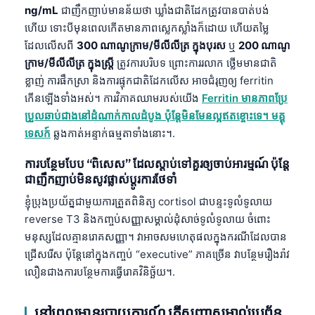
ng/mL
ជាញឹកញាប់មានន័យថា ឃ្លាំងជាតិដែកត្រូវបានបាត់បង់
ហើយ ទោះបីមុនពេលកើតមានភាពស្លេកស្លាំងក៏ដោយ ហើយតម្លៃ
ដែលលើសពី
300 ណាណូក្រាម/មីលីលីត្រ ក្នុងបុរស
ឬ
200 ណាណូ
ក្រាម/មីលីលីត្រ ក្នុងស្ត្រី
ត្រូវការបរិបទ ព្រោះការរលាក ថ្លើមមានជាតិ
ខ្លាញ់ ការផឹកស្រា និងការផ្ទុកជាតិដែកលើស អាចជំរុញឲ្យ ferritin
កើនឡើងទាំងអស់។ ការវិភាគឈាមរបស់យើង
Ferritin មានភាពប្រែ
ប្រួលឆាប់ជាងនៅដំណាក់កាលដំបូង ប៉ុន្តែមិនមែនល្អឥតខ្ចោះទេ។ មគ្គុ
ទេសក៍
ឆ្លងកាត់អន្ទាក់ធម្មតាទាំងនោះ។.
ការបន្ថែមបែប “ពិសេស” ដែលស្តាប់ទៅគួរឲ្យចាប់អារម្មណ៍ ប៉ុន្តែ
ជាញឹកញាប់មិនសូវផ្លាស់ប្តូរការថែទាំ
ខ្ញុំប្រុងប្រយ័ត្នជាមួយការត្រួតពិនិត្យ cortisol ជាបន្ទះទូលំទូលាយ
reverse T3 និងកញ្ចប់សញ្ញាសម្គាល់ដុំសាច់ទូលំទូលាយ ចំពោះ
មនុស្សដែលគ្មានរោគសញ្ញា។ វាអាចសមហេតុផលក្នុងករណីដែលបាន
ជ្រើសរើស ប៉ុន្តែនៅក្នុងកញ្ចប់ “executive” ភាគច្រើន វាបន្ថែមរឿងរ៉ាវ
លឿនជាងការបន្ថែមការធ្វើរោគវិនិច្ឆ័យ។.
នៅពេលអានរបាយការណ៍ តើសញ្ញាសម្គាល់ប្រព័ន្ធ