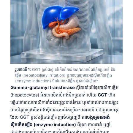
រូបភាពទី 1:
GGT ខ្ពស់ជាទូទៅកើតពីការរំខាន/រលាកបំពង់ទឹកប្រមាត់ និង
ថ្លើម (hepatobiliary irritation) ឬការបង្កឲ្យមានអង់ស៊ីមកើនឡើង
(enzyme induction) មិនមែនមកពីឆ្អឹង ឬសាច់ដុំឡើយ។.
Gamma-glutamyl transferase
ស្ថិតនៅលើផ្ទៃកោសិកាថ្លើម
(hepatocytes) និងកោសិកាបំពង់ទឹកប្រមាត់ ហើយ
GGT
កើន
ឡើងនៅពេលកោសិកាទាំងនោះត្រូវបានរំខាន ឬនៅពេលរាងកាយត្រូវ
បានជំរុញឲ្យផលិតអង់ស៊ីមនេះកាន់តែច្រើន។ នោះហើយជាមូលហេតុ
ដែល GGT ខ្ពស់បន្តិចជាញឹកញាប់បង្ហាញពី
ការបង្កឲ្យមានអង់
ស៊ីមកើនឡើង (enzyme induction)
ពីស្រា ភាពធាត់ ឬថ្នាំ
ជាជាងការស្លាប់កោសិកា។ ប្រសិនបើអ្នកចង់បានលំនាំទាំងមូល,