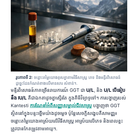
រូបភាពទី 2:
ចន្លោះតម្លៃយោងខុសគ្នាតាមវិធីសាស្ត្រ ភេទ និងមន្ទីរពិសោធន៍
ដូច្នេះដែនកំណត់ខាងលើមានសារៈសំខាន់។.
មន្ទីរពិសោធន៍ភាគច្រើនរាយការណ៍ GGT ជា
U/L
, និង
U/L បើធៀប
នឹង IU/L
គឺជាឯកតាដូចគ្នាស្ទើរតែ ក្នុងគីមីវិទ្យាទូទៅ។ ការបង្ហាញរបស់
Kantesti
ការណែនាំអំពីសញ្ញាសម្គាល់ជីវសាស្រ្ត
បង្ហាញថា GGT
ស្ថិតនៅក្នុងបន្ទះថ្លើមយ៉ាងដូចម្តេច ប៉ុន្តែសេចក្តីសង្ខេបគឺសាមញ្ញ៖
ចន្លោះតម្លៃយោងអាស្រ័យលើវិធីសាស្ត្រ អាស្រ័យលើភេទ និងពេលខ្លះ
ត្រូវបានកែតម្រូវតាមអាយុ។.