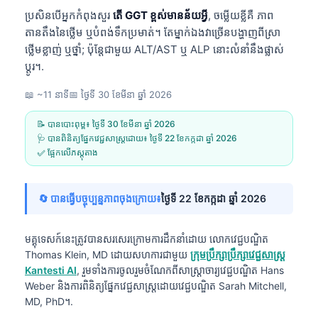
ប្រសិនបើអ្នកកំពុងសួរ
តើ GGT ខ្ពស់មានន័យអ្វី
, ចម្លើយខ្លីគឺ ភាព
តានតឹងនៃថ្លើម ឬបំពង់ទឹកប្រមាត់។ តែម្នាក់ឯងវាច្រើនបង្ហាញពីស្រា
ថ្លើមខ្លាញ់ ឬថ្នាំ; ប៉ុន្តែជាមួយ ALT/AST ឬ ALP នោះលំនាំនឹងផ្លាស់
ប្តូរ។.
📖 ~11 នាទី
📅
ថ្ងៃទី 30 ខែមីនា ឆ្នាំ 2026
📝 បានបោះពុម្ព៖
ថ្ងៃទី 30 ខែមីនា ឆ្នាំ 2026
🩺 បានពិនិត្យផ្នែកវេជ្ជសាស្ត្រដោយ៖
ថ្ងៃទី 22 ខែកក្កដា ឆ្នាំ 2026
✅ ផ្អែកលើភស្តុតាង
🔄 បានធ្វើបច្ចុប្បន្នភាពចុងក្រោយ៖
ថ្ងៃទី 22 ខែកក្កដា ឆ្នាំ 2026
មគ្គុទេសក៍នេះត្រូវបានសរសេរក្រោមការដឹកនាំដោយ
លោកវេជ្ជបណ្ឌិត
Thomas Klein, MD
ដោយសហការជាមួយ
ក្រុមប្រឹក្សាប្រឹក្សាវេជ្ជសាស្ត្រ
Kantesti AI
, រួមទាំងការចូលរួមចំណែកពីសាស្ត្រាចារ្យវេជ្ជបណ្ឌិត Hans
Weber និងការពិនិត្យផ្នែកវេជ្ជសាស្ត្រដោយវេជ្ជបណ្ឌិត Sarah Mitchell,
MD, PhD។.