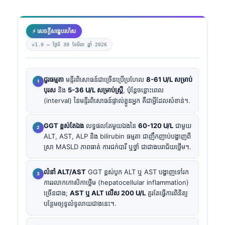
⚡ សេចក្តីសង្ខេបរហ័ស
v1.0 —
ថ្ងៃទី 30 ខែមីនា ឆ្នាំ 2026
ជួរធម្មតា
មន្ទីរពិសោធន៍ជាច្រើនប្រើប្រហែល
8-61 U/L សម្រាប់
បុរស
និង
5-36 U/L សម្រាប់ស្ត្រី
, ប៉ុន្តែចន្លោះពេល
(interval) នៃមន្ទីរពិសោធន៍ផ្ទាល់ខ្លួនអ្នក គឺជាអ្វីដែលសំខាន់។.
GGT ខ្ពស់តែឯង
លទ្ធផលតែមួយឯងនៃ
60-120 U/L
ជាមួយ
ALT, AST, ALP និង bilirubin ធម្មតា ជាញឹកញាប់បង្ហាញពី
ស្រា MASLD ភាពធាត់ ការជក់បារី ឬថ្នាំ ជាជាងបរាជ័យថ្លើម។.
លំនាំ ALT/AST
GGT ខ្ពស់បូក ALT ឬ AST បង្ហាញទៅរក
ការរលាកកោសិកាថ្លើម (hepatocellular inflammation)
ច្រើនជាង;
AST ឬ ALT លើស 200 U/L
គួរតែធ្វើការពិនិត្យ
បន្ថែមឲ្យទូលំទូលាយជាងនេះ។.