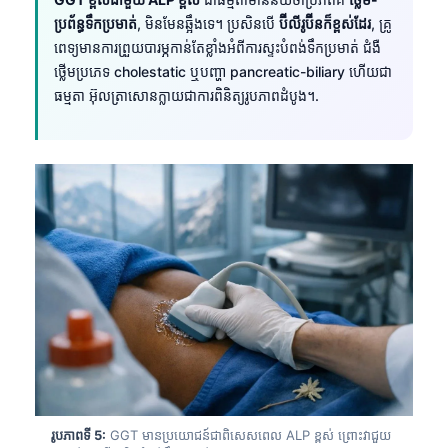
ប្រព័ន្ធទឹកប្រមាត់
, មិនមែនឆ្អឹងទេ។ ប្រសិនបើ
ប៊ីលីរូប៊ីនក៏ខ្ពស់ដែរ
, គ្រូ
ពេទ្យមានការព្រួយបារម្ភកាន់តែខ្លាំងអំពីការស្ទះបំពង់ទឹកប្រមាត់ ជំងឺ
ថ្លើមប្រភេទ cholestatic ឬបញ្ហា pancreatic-biliary ហើយជា
ធម្មតា អ៊ុលត្រាសោនក្លាយជាការពិនិត្យរូបភាពដំបូង។.
រូបភាពទី 5:
GGT មានប្រយោជន៍ជាពិសេសពេល ALP ខ្ពស់ ព្រោះវាជួយ