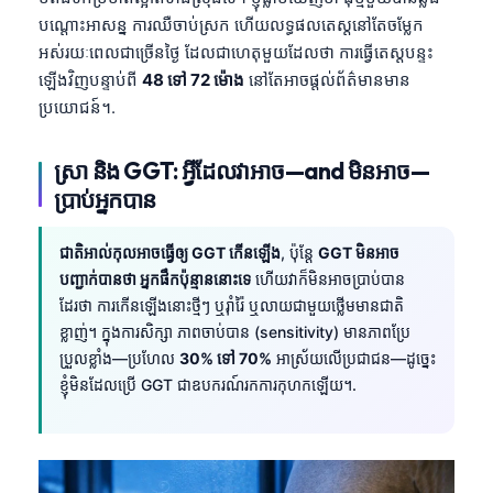
បណ្តោះអាសន្ន ការឈឺចាប់ស្រក ហើយលទ្ធផលតេស្តនៅតែចម្លែក
អស់រយៈពេលជាច្រើនថ្ងៃ ដែលជាហេតុមួយដែលថា ការធ្វើតេស្តបន្ទះ
ឡើងវិញបន្ទាប់ពី
48 ទៅ 72 ម៉ោង
នៅតែអាចផ្តល់ព័ត៌មានមាន
ប្រយោជន៍។.
ស្រា និង GGT: អ្វីដែលវាអាច—and មិនអាច—
ប្រាប់អ្នកបាន
ជាតិអាល់កុលអាចធ្វើឲ្យ GGT កើនឡើង
, ប៉ុន្តែ
GGT មិនអាច
បញ្ជាក់បានថា អ្នកផឹកប៉ុន្មាននោះទេ
ហើយវាក៏មិនអាចប្រាប់បាន
ដែរថា ការកើនឡើងនោះថ្មីៗ ឬរ៉ាំរ៉ៃ ឬលាយជាមួយថ្លើមមានជាតិ
ខ្លាញ់។ ក្នុងការសិក្សា ភាពចាប់បាន (sensitivity) មានភាពប្រែ
ប្រួលខ្លាំង—ប្រហែល
30% ទៅ 70%
អាស្រ័យលើប្រជាជន—ដូច្នេះ
ខ្ញុំមិនដែលប្រើ GGT ជាឧបករណ៍រកការកុហកឡើយ។.
Norsk bokmål
Ślōnskŏ gŏdka