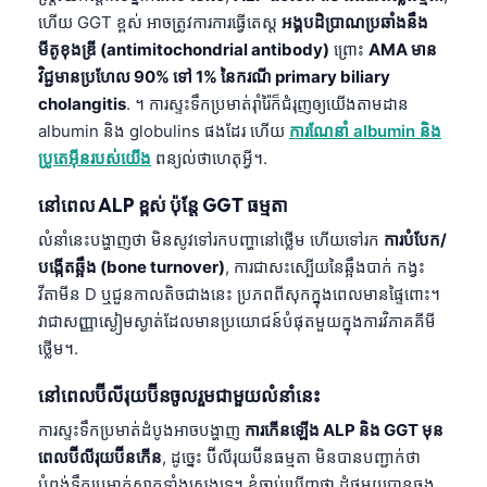
ហើយ GGT ខ្ពស់ អាចត្រូវការការធ្វើតេស្ត
អង្គបដិប្រាណប្រឆាំងនឹង
មីតូខុងឌ្រី (antimitochondrial antibody)
ព្រោះ
AMA មាន
វិជ្ជមានប្រហែល 90% ទៅ 1% នៃករណី primary biliary
cholangitis
. ។ ការស្ទះទឹកប្រមាត់រ៉ាំរ៉ៃក៏ជំរុញឲ្យយើងតាមដាន
albumin និង globulins ផងដែរ ហើយ
ការណែនាំ albumin និង
ប្រូតេអ៊ីនរបស់យើង
ពន្យល់ថាហេតុអ្វី។.
នៅពេល ALP ខ្ពស់ ប៉ុន្តែ GGT ធម្មតា
លំនាំនេះបង្ហាញថា មិនសូវទៅរកបញ្ហានៅថ្លើម ហើយទៅរក
ការបំបែក/
បង្កើតឆ្អឹង (bone turnover)
, ការជាសះស្បើយនៃឆ្អឹងបាក់ កង្វះ
វីតាមីន D ឬជួនកាលតិចជាងនេះ ប្រភពពីសុកក្នុងពេលមានផ្ទៃពោះ។
វាជាសញ្ញាស្ងៀមស្ងាត់ដែលមានប្រយោជន៍បំផុតមួយក្នុងការវិភាគគីមី
ថ្លើម។.
នៅពេលប៊ីលីរុយប៊ីនចូលរួមជាមួយលំនាំនេះ
ការស្ទះទឹកប្រមាត់ដំបូងអាចបង្ហាញ
ការកើនឡើង ALP និង GGT មុន
ពេលប៊ីលីរុយប៊ីនកើន
, ដូច្នេះ ប៊ីលីរុយប៊ីនធម្មតា មិនបានបញ្ជាក់ថា
បំពង់ទឹកប្រមាត់ស្អាតទាំងស្រុងទេ។ ខ្ញុំធ្លាប់ឃើញថា ដុំថ្មមួយបានឆ្លង