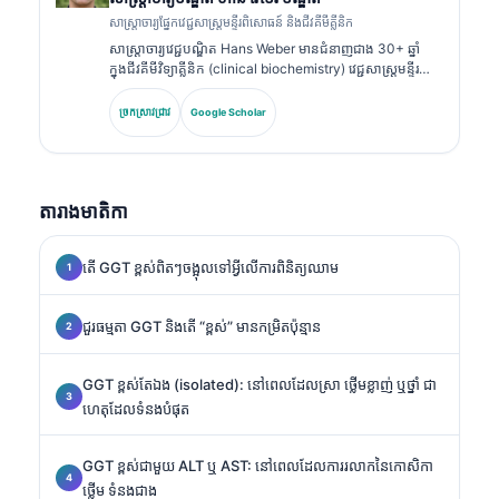
សាស្ត្រាចារ្យផ្នែកវេជ្ជសាស្ត្រមន្ទីរពិសោធន៍ និងជីវគីមីគ្លីនិក
សាស្ត្រាចារ្យវេជ្ជបណ្ឌិត Hans Weber មានជំនាញជាង 30+ ឆ្នាំ
ក្នុងជីវគីមីវិទ្យាគ្លីនិក (clinical biochemistry) វេជ្ជសាស្ត្រមន្ទីរ
ពិសោធន៍ និងការស្រាវជ្រាវសញ្ញាសម្គាល់ជីវសាស្ត្រ (biomarker
research)។ អតីតប្រធានសមាគមគីមីវិទ្យាគ្លីនិកអាល្លឺម៉ង់
ច្រកស្រាវជ្រាវ
Google Scholar
(German Society for Clinical Chemistry) លោកមានជំនាញ
ពិសេសលើការវិភាគបន្ទះរោគវិនិច្ឆ័យ (diagnostic panel
analysis) ការធ្វើស្តង់ដារសញ្ញាសម្គាល់ជីវសាស្ត្រ (biomarker
standardization) និងការវិភាគវេជ្ជសាស្ត្រមន្ទីរពិសោធន៍ដែលជួយ
តារាងមាតិកា
ដោយ AI។.
តើ GGT ខ្ពស់ពិតៗចង្អុលទៅអ្វីលើការពិនិត្យឈាម
ជួរធម្មតា GGT និងតើ “ខ្ពស់” មានកម្រិតប៉ុន្មាន
GGT ខ្ពស់តែឯង (isolated): នៅពេលដែលស្រា ថ្លើមខ្លាញ់ ឬថ្នាំ ជា
ហេតុដែលទំនងបំផុត
GGT ខ្ពស់ជាមួយ ALT ឬ AST: នៅពេលដែលការរលាកនៃកោសិកា
ថ្លើម ទំនងជាង