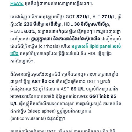
HbA1c
មុននឹងខ្ញុំធានាដល់នរណាម្នាក់លឿនពេក។.
នេះជាគំរូមួយពីការអនុវត្តប្រចាំថ្ងៃ៖ GGT
82 U/L
, ALT
27 U/L
, ទ្រី
គ្លីសេរីដ
236 មីលីក្រាម/ឌីលីត្រ
, HDL
38 មីលីក្រាម/ឌីលីត្រ
,
HbA1c
6.0%
, សម្ពាធឈាមកំពុងឡើងបន្តិចម្តងៗ។ ការរួមបញ្ចូលគ្នា
នេះស្រែកថា
ខ្លាញ់ក្នុងពោះ និងភាពធន់នឹងអាំងស៊ុយលីន
ជាញឹកញាប់
ជាងជំងឺក្រិនថ្លើម (cirrhosis) ហើយ
មគ្គុទេសក៍ lipid panel របស់
យើង
ពន្យល់ពីមូលហេតុដែលទ្រីគ្លីសេរ៉ាយដ៍ និង HDL ធ្វើឲ្យរឿង
កាន់តែច្បាស់។.
ព័ត៌មានលម្អិតមួយដែលអ្នកជំងឺកម្រនឹងបានឮ៖ ការហាត់ប្រាណខ្លាំង
ជាទូទៅធ្វើឲ្យ
AST និង CK
កើនឡើងច្រើនជាង GGT។ អ្នករត់
ម៉ារ៉ាតុងអាយុ 52 ឆ្នាំ ដែលមាន AST
89 U/L
បន្ទាប់ពីការប្រណាំង
អាចមានការបែកបាក់សាច់ដុំ ប៉ុន្តែអ្នករត់ដែលមាន
GGT តែឯង 95
U/L
ធ្វើឲ្យខ្ញុំគិតទៅលើការទទួលទានស្រា ការផ្លាស់ប្តូរទម្ងន់ ការគេងមិន
ដកដង្ហើម (sleep apnea) ឬថ្នាំប្រឆាំងការប្រកាច់
(anticonvulsants) ជំនួសវិញ។.
ការជក់បារីអាចជំរុញឲ្យ GGT ឡើងខ្ពស់ ជាធម្មតាតិចតួច ហើយជំងឺ