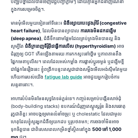
បញ្ឈប់ថ្នាំដែលបានចេញវេជ្ជបញ្ជាភ្លាមៗ ដោយគ្មានអ្នកជំនាញណែនាំ
日本語
ក្នុងការសម្រេចចិត្ត។.
Eesti
មានមុំមើលមួយទៀតនៅទីនេះ៖
ជំងឺខ្សោយបេះដូងរ៉ាំរ៉ៃ (congestive
Azərbaycan dili
heart failure)
, ដែលមិនបានព្យាបាល
ការគេងមិនដកដង្ហើម
Bosanski
(sleep apnea)
, ជំងឺទឹកនោមផ្អែមដែលគ្រប់គ្រងមិនបានល្អ និង
Svenska
សូម្បីតែ
ជំងឺក្រពេញទីរ៉ូអ៊ីដធ្វើការលើស (hyperthyroidism)
អាច
ជំរុញឲ្យ GGT កើនឡើងតាមរយៈការកកស្ទះនៅថ្លើម ឬភាពតានតឹង
Српски језик
ផ្នែកមេតាបូលីស។ ពេលដែលអស់កម្លាំង ការផ្លាស់ប្តូរទម្ងន់ ឬដង្ហើមខ្លី
Íslenska
ជាផ្នែកនៃរឿងនេះ ខ្ញុំពង្រីកបន្ទះតេស្តជាជាងសម្លឹងមើលអង់ស៊ីមតែមួយ
Հայերեն
ហើយការរបស់យើង
fatigue lab guide
អាចជួយអ្នករៀបចំការ
សន្ទនានោះ។.
Bahasa Indonesia
हिन्दी
អាហារបំប៉នមិនមែនសុទ្ធតែទន់ភ្លន់ទេ។ កញ្ចប់សម្រាប់បង្កើនសាច់ដុំ
Nederlands
(body-building stacks) ឧបករណ៍ជំរុញតេស្តូស្តេរ៉ូន និងសារធាតុ
រុក្ខជាតិខ្លះ អាចបង្កឲ្យមានលំនាំចម្រុះ ឬ cholestatic ដែលជាមូល
Dansk
ហេតុដែលខ្ញុំសួរអ្នកជំងឺឲ្យយកដប ឬរូបថតមក; ការចងចាំមិនអាច
Български
ទុកចិត្តបាន ជាពិសេសពេលកម្រិតថ្នាំស្ថិតនៅក្នុង
500 ទៅ 1,000
فارسی
mg
ជួរ។.