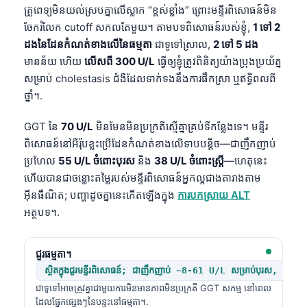
គ្រូពេទ្យមិនយល់ស្របគ្នាលើស្លាក “ខ្ពស់ខ្លាំង” ព្រោះមន្ទីរពិសោធន៍មិន
ចែករំលែក cutoff សកលតែមួយ។ តាមបទពិសោធន៍របស់ខ្ញុំ,
1 ទៅ 2
ដងនៃដែនកំណត់ខាងលើនៃធម្មតា
ជាទូទៅស្រាល,
2 ទៅ 5 ដង
មានន័យ ហើយ
លើសពី 300 U/L
ធ្វើឲ្យខ្ញុំត្រូវពិនិត្យយ៉ាងប្រុងប្រយ័ត្ន
សម្រាប់ cholestasis ជំងឺដែលទាក់ទងនឹងការផឹកស្រា ឬឥទ្ធិពលពី
ថ្នាំ។.
GGT នៃ
70 U/L
មិនមែនមិនប្រក្រតីស្មើគ្នាគ្រប់ទីកន្លែងទេ។ មន្ទីរ
ពិសោធន៍នៅអឺរ៉ុបខ្លះប្រើដែនកំណត់ខាងលើទាបបន្តិច—ជាញឹកញាប់
ប្រហែល
55 U/L ចំពោះបុរស
និង
38 U/L ចំពោះស្ត្រី
—ហេតុនេះ
ហើយបានជាចន្លោះតម្លៃរបស់មន្ទីរពិសោធន៍អ្នកល្អជាងតារាងតាម
អ៊ីនធឺណិត; បញ្ហាដូចគ្នានេះកើតឡើងក្នុង
ការបកស្រាយ ALT
អត្ថបទ។.
ជួរធម្មតា។
ស្ថិតក្នុងជួរមន្ទីរពិសោធន៍; ជាញឹកញាប់ ~8-61 U/L សម្រាប់បុរស, 5-36 U
ជាទូទៅអាចត្រូវគ្នាជាមួយការមិនមានភាពមិនប្រក្រតី GGT សកម្ម នៅពេល
ដែលផ្នែកផ្សេងៗនៃបន្ទះនៅធម្មតា។.