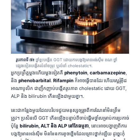
తెలుగు
मराठी
اردو
বাংলা
Shqip
រូបភាពទី ៧៖
ថ្នាំខ្លះបង្កើន GGT ដោយការបង្កឱ្យមានអង់ស៊ីម ខណៈថ្នាំ
Magyar
ផ្សេងទៀតបង្កើតលំនាំចម្រុះ ឬលំនាំ cholestatic។.
Slovenščina
អ្នកប្រព្រឹត្តម្តងហើយម្តងទៀតគឺ
phenytoin
,
carbamazepine
,
និង
phenobarbital
.
Rifampin
ក៏អាចធ្វើបានដែរ ហើយស្តេរ៉ូអ៊ីដ
한국어
អាណាបូលិក ជាញឹកញាប់បង្កើតរូបភាព cholestatic ដោយ GGT,
Polski
ALP និង bilirubin កើនឡើងជាមួយគ្នា។.
Lietuvių kalba
នេះជាកន្លែងមួយដែលបរិបទជួយមនុស្សឲ្យរួចពីការណែនាំមិនត្រឹម
Русский
ត្រូវ។ ប្រសិនបើ GGT កើនឡើងបន្ទាប់ពីចាប់ផ្តើមថ្នាំសម្រាប់ការប្រកាច់
ქართული
ប៉ុន្តែ
bilirubin, ALT និង ALP នៅតែធម្មតា
, នោះអាចបង្ហាញពីការ
Čeština
បង្កឱ្យមានអង់ស៊ីម មិនមែនការខូចថ្លើមដែលគ្រោះថ្នាក់ឡើយ ដូច្នេះកុំ