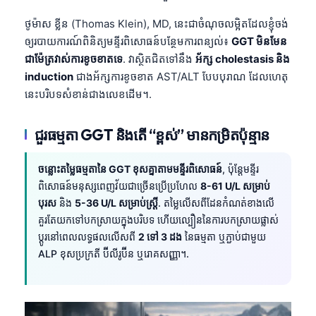
ថូម៉ាស ខ្លីន (Thomas Klein), MD, នេះជាចំណុចលម្អិតដែលខ្ញុំចង់
ឲ្យរបាយការណ៍ពិនិត្យមន្ទីរពិសោធន៍បន្ថែមការពន្យល់៖
GGT មិនមែន
ជាម៉ែត្រវាស់ការខូចខាតទេ
. វាស្ថិតជិតទៅនឹង
អ័ក្ស cholestasis និង
induction
ជាងអ័ក្សការខូចខាត AST/ALT បែបបុរាណ ដែលហេតុ
នេះបរិបទសំខាន់ជាងលេខដើម។.
ជួរធម្មតា GGT និងតើ “ខ្ពស់” មានកម្រិតប៉ុន្មាន
ចន្លោះតម្លៃធម្មតានៃ GGT ខុសគ្នាតាមមន្ទីរពិសោធន៍
, ប៉ុន្តែមន្ទីរ
ពិសោធន៍មនុស្សពេញវ័យជាច្រើនប្រើប្រហែល
8-61 U/L សម្រាប់
បុរស
និង
5-36 U/L សម្រាប់ស្ត្រី
. តម្លៃលើសពីដែនកំណត់ខាងលើ
គួរតែយកទៅបកស្រាយក្នុងបរិបទ ហើយល្បឿននៃការបកស្រាយផ្លាស់
ប្តូរនៅពេលលទ្ធផលលើសពី
2 ទៅ 3 ដង
នៃធម្មតា ឬភ្ជាប់ជាមួយ
ALP ខុសប្រក្រតី ប៊ីលីរូប៊ីន ឬរោគសញ្ញា។.