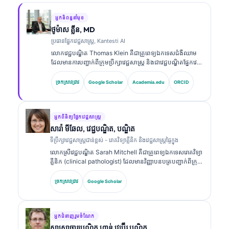
អ្នកនិពន្ធនាំមុខ
ថូម៉ាស គ្លីន, MD
ប្រធានផ្នែកវេជ្ជសាស្ត្រ, Kantesti AI
លោកវេជ្ជបណ្ឌិត Thomas Klein គឺជាគ្រូពេទ្យឯកទេសជំងឺឈាម
ដែលមានការបញ្ជាក់ពីក្រុមប្រឹក្សាវេជ្ជសាស្ត្រ និងជាវេជ្ជបណ្ឌិតផ្នែកវេជ្ជ
សាស្ត្រផ្ទៃក្នុង ដែលមានបទពិសោធន៍ជាង 15 ឆ្នាំក្នុងវិស័យវេជ្ជ
សាស្ត្រមន្ទីរពិសោធន៍ និងការវិភាគផ្នែកព្យាបាលដែលជួយដោយ AI។
ច្រកស្រាវជ្រាវ
Google Scholar
Academia.edu
ORCID
ក្នុងតួនាទីជានាយកវេជ្ជសាស្ត្រនៅ Kantesti AI លោកផ្តល់ការត្រួត
ពិនិត្យផ្នែកវេជ្ជសាស្ត្រលើភាពត្រឹមត្រូវនៃការវិភាគផ្នែកវេជ្ជសាស្ត្ររបស់
បណ្តាញសរសៃប្រសាទដែលជាកម្មសិទ្ធិ។ លោកវេជ្ជបណ្ឌិត Klein
បានបោះពុម្ពផ្សាយយ៉ាងទូលំទូលាយលើការបកស្រាយសញ្ញា
អ្នកពិនិត្យផ្នែកវេជ្ជសាស្ត្រ
សម្គាល់ជីវសាស្ត្រ និងការធ្វើរោគវិនិច្ឆ័យក្នុងមន្ទីរពិសោធន៍លើប្រធានប
សារ៉ា មីឆែល, វេជ្ជបណ្ឌិត, បណ្ឌិត
ទទាក់ទងនឹងវេជ្ជសាស្ត្រមន្ទីរពិសោធន៍។.
ទីប្រឹក្សាវេជ្ជសាស្ត្រជាន់ខ្ពស់ - រោគវិទ្យាគ្លីនិក និងវេជ្ជសាស្ត្រផ្ទៃក្នុង
លោកស្រីវេជ្ជបណ្ឌិត Sarah Mitchell គឺជាគ្រូពេទ្យឯកទេសរោគវិទ្យា
គ្លីនិក (clinical pathologist) ដែលមានវិញ្ញាបនបត្របញ្ជាក់ពីក្រុម
ប្រឹក្សាវេជ្ជសាស្ត្រ និងមានបទពិសោធន៍ជាង 18 ឆ្នាំក្នុងវិស័យវេជ្ជ
សាស្ត្រមន្ទីរពិសោធន៍ និងការវិភាគផ្នែករោគវិនិច្ឆ័យ។ លោកស្រីមាន
ច្រកស្រាវជ្រាវ
Google Scholar
វិញ្ញាបនបត្រឯកទេសក្នុងគីមីវិទ្យាគ្លីនិក (clinical chemistry)
ហើយបានបោះពុម្ពយ៉ាងទូលំទូលាយលើបន្ទះសញ្ញាសម្គាល់ជីវសាស្ត្រ
និងការវិភាគក្នុងមន្ទីរពិសោធន៍ក្នុងការអនុវត្តព្យាបាល។.
អ្នកជំនាញរួមចំណែក
សាស្ត្រាចារ្យ​បណ្ឌិត ហាន់ វេប៊ើរ បណ្ឌិត