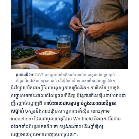
Frysk
Esperanto
Беларуская мова
Татар теле
Кыргызча
ئۇيغۇرچە
Cebuano
រូបភាពទី ៦៖
GGT អាចឆ្លុះបញ្ចាំងពីការប៉ះពាល់អាល់កុលជាបន្តបន្ទាប់
Basa Jawa
ប៉ុន្តែវាមិនជាក់លាក់គ្រប់គ្រាន់ ដើម្បីវាស់បរិមាណការផឹកដោយខ្លួនឯង។.
ជីវវិទ្យាវាយឺតជាងអ្វីដែលមនុស្សភាគច្រើនគិត។ ការផឹកតែមួយចុង
ພາສາລາວ
សប្តាហ៍អាចប៉ះពាល់លើលទ្ធផលពិនិត្យ ប៉ុន្តែការកើនឡើងជាប់លាប់ជា
Монгол
ញឹកញាប់បង្ហាញពី
ការប៉ះពាល់ជាបន្តបន្ទាប់ក្នុងរយៈពេលប៉ុន្មាន
Afrikaans
សប្តាហ៍
បូករួមនឹងការបង្កើនសកម្មភាពអង់ស៊ីម (enzyme
induction) ដែលជាមូលហេតុដែល Whitfield និងអ្នកដទៃបាន
العربية المغربية
ជជែកតាំងពីយូរមកហើយថា ទម្ងន់រាងកាយ និងថ្នាំធ្វើឲ្យ
Occitan
សញ្ញាអាល់កុលមានភាពច្របូកច្របល់។.