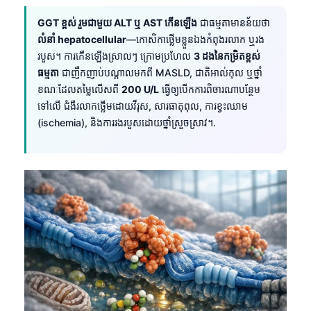
GGT ខ្ពស់ រួមជាមួយ ALT ឬ AST កើនឡើង
ជាធម្មតាមានន័យថា
លំនាំ hepatocellular
—កោសិកាថ្លើមខ្លួនឯងកំពុងរលាក ឬរង
របួស។ ការកើនឡើងស្រាលៗ ក្រោមប្រហែល
3 ដងនៃកម្រិតខ្ពស់
ធម្មតា
ជាញឹកញាប់បណ្តាលមកពី MASLD, ជាតិអាល់កុល ឬថ្នាំ
ខណៈដែលតម្លៃលើសពី
200 U/L
ធ្វើឲ្យបើកការពិចារណាបន្ថែម
ទៅលើ ជំងឺរលាកថ្លើមដោយវីរុស, សារធាតុពុល, ការខ្វះឈាម
(ischemia), និងការរងរបួសដោយថ្នាំស្រួចស្រាវ។.