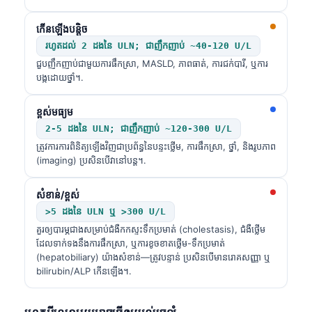
កើនឡើងបន្តិច
រហូតដល់ 2 ដងនៃ ULN; ជាញឹកញាប់ ~40-120 U/L
ជួបញឹកញាប់ជាមួយការផឹកស្រា, MASLD, ភាពធាត់, ការជក់បារី, ឬការ
បង្កដោយថ្នាំ។.
ខ្ពស់មធ្យម
2-5 ដងនៃ ULN; ជាញឹកញាប់ ~120-300 U/L
ត្រូវការការពិនិត្យឡើងវិញជាប្រព័ន្ធនៃបន្ទះថ្លើម, ការផឹកស្រា, ថ្នាំ, និងរូបភាព
(imaging) ប្រសិនបើវានៅបន្ត។.
សំខាន់/ខ្ពស់
>5 ដងនៃ ULN ឬ >300 U/L
គួរឲ្យបារម្ភជាងសម្រាប់ជំងឺកកស្ទះទឹកប្រមាត់ (cholestasis), ជំងឺថ្លើម
ដែលទាក់ទងនឹងការផឹកស្រា, ឬការខូចខាតថ្លើម-ទឹកប្រមាត់
(hepatobiliary) យ៉ាងសំខាន់—ត្រូវបន្ទាន់ ប្រសិនបើមានរោគសញ្ញា ឬ
bilirubin/ALP កើនឡើង។.