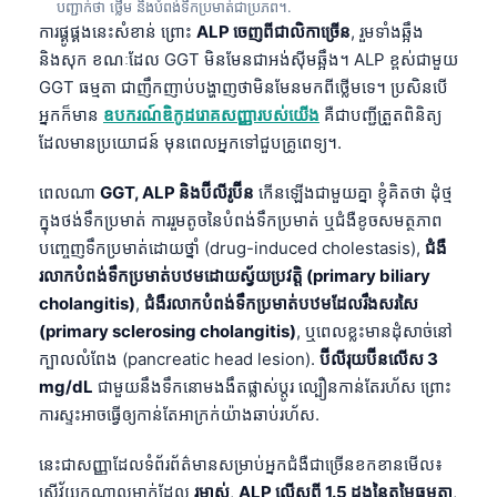
បញ្ជាក់ថា ថ្លើម និងបំពង់ទឹកប្រមាត់ជាប្រភព។.
ការផ្គូផ្គងនេះសំខាន់ ព្រោះ
ALP ចេញពីជាលិកាច្រើន
, រួមទាំងឆ្អឹង
និងសុក ខណៈដែល GGT មិនមែនជាអង់ស៊ីមឆ្អឹង។ ALP ខ្ពស់ជាមួយ
GGT ធម្មតា ជាញឹកញាប់បង្ហាញថាមិនមែនមកពីថ្លើមទេ។ ប្រសិនបើ
អ្នកក៏មាន
ឧបករណ៍ឌិកូដរោគសញ្ញារបស់យើង
គឺជាបញ្ជីត្រួតពិនិត្យ
ដែលមានប្រយោជន៍ មុនពេលអ្នកទៅជួបគ្រូពេទ្យ។.
ពេលណា
GGT, ALP និងប៊ីលីរូប៊ីន
កើនឡើងជាមួយគ្នា ខ្ញុំគិតថា ដុំថ្ម
ក្នុងថង់ទឹកប្រមាត់ ការរួមតូចនៃបំពង់ទឹកប្រមាត់ ឬជំងឺខូចសមត្ថភាព
បញ្ចេញទឹកប្រមាត់ដោយថ្នាំ (drug-induced cholestasis),
ជំងឺ
រលាកបំពង់ទឹកប្រមាត់បឋមដោយស្វ័យប្រវត្តិ (primary biliary
cholangitis)
,
ជំងឺរលាកបំពង់ទឹកប្រមាត់បឋមដែលរឹងសរសៃ
(primary sclerosing cholangitis)
, ឬពេលខ្លះមានដុំសាច់នៅ
ក្បាលលំពែង (pancreatic head lesion).
ប៊ីលីរុយប៊ីនលើស 3
mg/dL
ជាមួយនឹងទឹកនោមងងឹតផ្លាស់ប្តូរ ល្បឿនកាន់តែរហ័ស ព្រោះ
ការស្ទះអាចធ្វើឲ្យកាន់តែអាក្រក់យ៉ាងឆាប់រហ័ស.
នេះជាសញ្ញាដែលទំព័រព័ត៌មានសម្រាប់អ្នកជំងឺជាច្រើនខកខានមើល៖
ស្ត្រីវ័យកណ្តាលម្នាក់ដែល
រមាស់
,
ALP លើសពី 1.5 ដងនៃតម្លៃធម្មតា
,