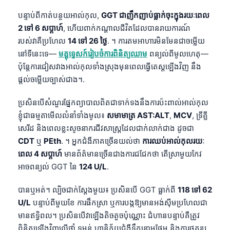
Gàidhlig
បន្ទាប់ពីកាត់បន្ថយអាល់កុល,
GGT ជាញឹកញាប់ធ្លាក់ចុះក្នុងរយៈពេល
Euskara
2 ទៅ 6 សប្តាហ៍
, ហើយពាក់កណ្តាលជីវិតដែលបានរាយការណ៍
Македонски јазик
របស់វាគឺប្រហែល
14 ទៅ 26 ថ្ងៃ
. ។ ការតមអាហារមិនមែនជាចម្លើយ
Latviešu valoda
នៅទីនេះទេ—
មគ្គុទ្ទេសក៍រៀបចំការពិនិត្យឈាម
ពន្យល់ពីមូលហេតុ—
ប៉ុន្តែការជៀសវាងអាល់កុលទាំងស្រុងមុនពេលធ្វើតេស្តឡើងវិញ នឹង
Galego
ផ្តល់ចម្លើយច្បាស់ជាង។.
অসমীয়া
ប្រសិនបើសំណួរផ្នែកព្យាបាលពិតជាទាក់ទងនឹងការប៉ះពាល់អាល់កុល
සිංහල
ខ្ញុំជាធម្មតាមើលលំនាំទាំងមូល៖
សមាមាត្រ AST:ALT
,
MCV
, ទ្រីគ្លី
سنڌي
សេរីដ និងពេលខ្លះសូចនាករជីវសាស្ត្រដែលជាក់លាក់ជាង ដូចជា
پښتو
CDT
ឬ
PEth
. ។ អ្នកជំងឺភាគច្រើនយល់ថា
ការឈប់អាល់កុលរយៈ
ពេល 4 សប្តាហ៍
មានព័ត៌មានច្រើនជាងការជជែកថា តើស្រាមួយកែវ
អាចពន្យល់ GGT នៃ
124 U/L
.
Slovenčina
Hrvatski
បានឬអត់។ ល្បិចជាក់ស្តែងមួយ៖ ប្រសិនបើ GGT ធ្លាក់ពី
118 ទៅ 62
U/L
បន្ទាប់ពីមួយខែ ការផឹកស្រា ឬការបង្កឱ្យមានអង់ស៊ីមប្រហែលជា
Suomi
មានឥទ្ធិពល។ ប្រសិនបើវាឡើងតិចតួចប៉ុណ្ណោះ ជំហានបន្ទាប់គឺត្រូវ
Қазақ тілі
ពិនិត្យឡើងវិញលើថ្នាំ ទម្ងន់ ហានិភ័យជំងឺទឹកនោមផ្អែម និងការថតរូប