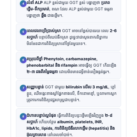
លំនាំ ALP
ALP ខ្ពស់ជាមួយ GGT ខ្ពស់ បង្ហាញថា
ប្រភព
ថ្លើម-ទឹកប្រមាត់
, ខណៈដែល ALP ខ្ពស់ជាមួយ GGT ធម្មតា
បង្ហាញថា
ឆ្អឹង
ជាងថ្លើម។.
ពេលវេលាប្រើប្រាស់ស្រា
GGT អាចនៅខ្ពស់បានរយៈពេល
2-6
សប្តាហ៍
បន្ទាប់ពីឈប់ផឹកស្រា ដូច្នេះវាជាសូចនាករនិន្នាការ
មិនមែនជាការពិនិត្យស្រានៅថ្ងៃតែមួយទេ។.
តម្រុយពីថ្នាំ
Phenytoin, carbamazepine,
phenobarbital និង rifampin
អាចធ្វើឲ្យ GGT កើនឡើង
២-៣ ដងពីតម្លៃធម្មតា
ដោយមិនមានជម្ងឺខាន់លឿងធ្ងន់ធ្ងរ។.
សញ្ញាបន្ទាន់
GGT ជាមួយ
bilirubin លើស 3 mg/dL
, ក្តៅ
ខ្លួន, ឈឺចង្កេះខាងស្តាំផ្នែកខាងលើ, ទឹកនោមខ្មៅ, ឬលាមកស្លេក
ត្រូវការការពិនិត្យវេជ្ជសាស្ត្រជាបន្ទាន់។.
ជំហានបន្ទាប់ល្អបំផុត
ធ្វើការពិនិត្យបន្ទះថ្លើមឡើងវិញក្នុង
២-៨
សប្តាហ៍
ហើយបន្ថែម
albumin, platelets, INR,
HbA1c, lipids, ការពិនិត្យជំងឺរលាកថ្លើម (hepatitis) និង
អ៊ុលត្រាសោន
នៅពេលចាំបាច់។.