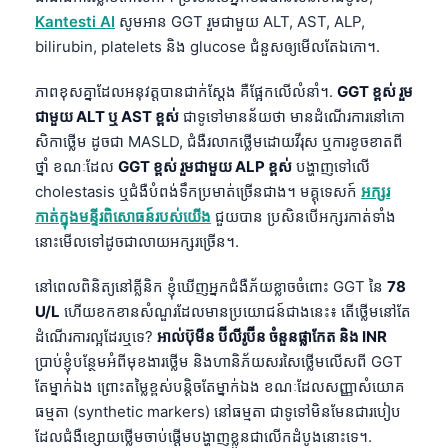
Kantesti AI
សូមអាន GGT រួមជាមួយ ALT, AST, ALP,
bilirubin, platelets និង glucose ជំនួសឲ្យមើលតែឯកោ។.
ភាពខុសគ្នាដែលអនុវត្តបានជាក់ស្តែង គឺផ្អែកលើលំនាំ។.
GGT ខ្ពស់ រួម
ជាមួយ ALT ឬ AST ខ្ពស់
ជាទូទៅមានន័យថា មានដំណើរការនៅកោ
សិកាថ្លើម ដូចជា MASLD, ជំងឺរលាកថ្លើមដោយវីរុស ឬការខូចខាតពី
ថ្នាំ ខណៈដែល
GGT ខ្ពស់ រួមជាមួយ ALP ខ្ពស់
បង្ហាញទៅលើ
cholestasis ឬជំងឺបំពង់ទឹកប្រមាត់ច្រើនជាង។ មគ្គុទេសក៍
អក្សរ
កាត់ក្នុងមន្ទីរពិសោធន៍របស់យើង
ជួយបាន ប្រសិនបើអក្សរកាត់ទាំង
នោះមើលទៅដូចជាលាយអក្សរច្រើន។.
នៅពេលពិនិត្យនៅគ្លីនិក ខ្ញុំឃើញអ្នកជំងឺភ័យខ្លាចចំពោះ GGT នៃ
78
U/L
ហើយខកខានសំណួរដែលមានប្រយោជន៍ជាងនេះ៖ តើថ្លើមនៅតែ
ដំណើរការល្អដែរឬទេ?
អាល់ប៊ុមីន ប៊ីលីរូប៊ីន ចំនួនផ្លាកែត និង INR
ប្រាប់ខ្ញុំបន្ថែមអំពីមុខងារថ្លើម និងហានិភ័យសរសៃថ្លើមលើសពី GGT
តែម្នាក់ឯង ព្រោះតម្លៃខ្ពស់បន្តិចតែម្នាក់ឯង ខណៈដែលសញ្ញាសំយោគ
ធម្មតា (synthetic markers) នៅធម្មតា ជាទូទៅមិនមែនជារបៀប
ដែលជំងឺខ្សោយថ្លើមចាប់ផ្តើមបង្ហាញខ្លួនជាលើកដំបូងនោះទេ។.