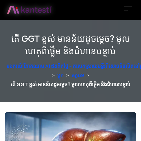
តើ GGT ខ្ពស់ មានន័យដូចម្តេច? មូល
ហេតុពីថ្លើម និងជំហានបន្ទាប់
ឧបករណ៍វិភាគឈាម AI ឥតគិតថ្លៃ - ការបកស្រាយមន្ទីរពិសោធន៍ផលិតនៅប
>
ប្លុក
>
អត្ថបទ
>
តើ GGT ខ្ពស់ មានន័យដូចម្តេច? មូលហេតុពីថ្លើម និងជំហានបន្ទាប់