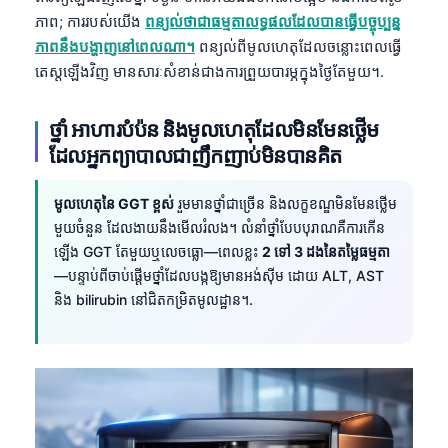
Català
ភាព; ការរបស់យើង
ពន្យល់ថាជាធម្មតាលទ្ធផលដែលបានធ្វើបច្ចុប្បន្ន
ភាពនឹងបង្ហាញនៅពេលណា។
ពន្យល់ពីមូលហេតុដែលចន្លោះពេលធ្វើ
O‘zbekcha
តេស្តឡើងវិញ មានសារៈសំខាន់ជាងការព្រួយបារម្ភក្នុងថ្ងៃតែមួយ។.
Українська
አማርኛ
ថ្នាំ អាហារបំប៉ន និងមូលហេតុដែលមិនមែនថ្លើម
Kiswahili
ដែលអ្នកព្យាបាលជាញឹកញាប់មិនបានគិត
ဗမာစာ
មូលហេតុនៃ GGT ខ្ពស់
រួមមានថ្នាំជាច្រើន និងលក្ខខណ្ឌមិនមែនថ្លើម
ไทย
មួយចំនួន ដែលងាយនឹងមើលរំលង។ លំនាំថ្នាំបែបបុរាណគឺការកើន
Tagalog
ឡើង GGT តែមួយឬលេចធ្លោ—ពេលខ្លះ
2 ទៅ 3 ដងនៃតម្លៃធម្មតា
—បន្ទាប់ពីចាប់ផ្តើមថ្នាំដែលបង្កឱ្យមានអង់ស៊ីម ដោយ ALT, AST
Tiếng Việt
និង bilirubin នៅជិតកម្រិតមូលដ្ឋាន។.
Bahasa Melayu
മലയാളം
ಕನ್ನಡ
ગુજરાતી
தமிழ்