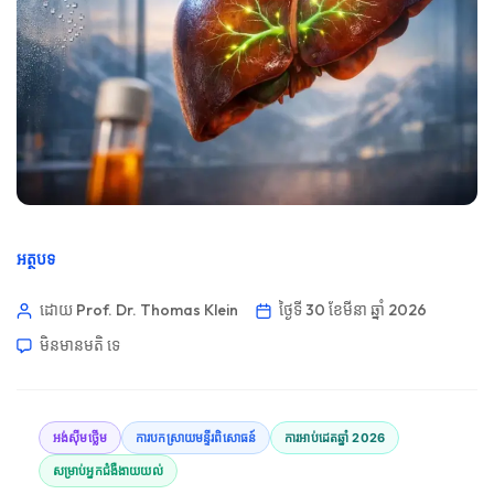
អត្ថបទ
ដោយ Prof. Dr. Thomas Klein
ថ្ងៃទី 30 ខែមីនា ឆ្នាំ 2026
មិនមាន​មតិ​
ទេ
អង់ស៊ីមថ្លើម
ការបកស្រាយមន្ទីរពិសោធន៍
ការអាប់ដេតឆ្នាំ 2026
សម្រាប់អ្នកជំងឺងាយយល់