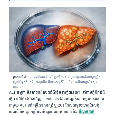
រូបភាពទី 3:
នៅពេលដែល GGT ខ្ពស់តែឯង ជាអ្នកបង្កហេតុដែលជួបញឹក
ញាប់បំផុតគឺមកពីមេតាបូលីក និងអាកប្បកិរិយា មិនមែនពីការស្ទះរាំងស្ទះ
នោះទេ។.
ALT ធម្មតា មិនអាចបដិសេធជំងឺថ្លើមខ្លាញ់បានទេ។ នៅតាមគ្លីនិកជំងឺ
ថ្លើម យើងតែងតែឃើញ steatosis ដែលបញ្ជាក់ដោយអ៊ុលត្រាសោន
ជាមួយ ALT នៅកម្រិតទសវត្សរ៍ ឬ 20s ដែលជាមូលហេតុដែលខ្ញុំ
មើលទំហំចង្កេះ កម្រិតជាតិស្ករពេលអត់អាហារ និង
ចំណុចកាត់