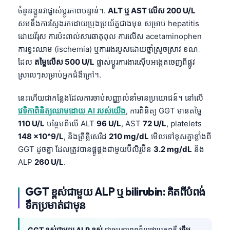
ចំនួនខ្លួនវាផ្លាស់ប្តូរភាពបន្ទាន់។.
ALT ឬ AST លើស 200 U/L
សមនឹងការស្វែងរកដោយប្រុងប្រយ័ត្នជាងមុន សម្រាប់ hepatitis
ដោយវីរុស ការប៉ះពាល់សារធាតុពុល ការលើស acetaminophen
ការខ្វះឈាម (ischemia) ឬការរងរបួសដោយថ្នាំស្រួចស្រាវ ខណៈ
ដែល
តម្លៃលើស 500 U/L
ផ្លាស់ប្តូរការងារស៊ើបអង្កេតចេញពីផ្លូវ
ស្រាលៗសម្រាប់អ្នកជំងឺក្រៅ។.
នេះហើយជាកន្លែងដែលការចាប់សញ្ញាលំនាំមានប្រយោជន៍។ នៅលើ
វេទិកាពិនិត្យឈាមដោយ AI របស់យើង
, ការពិនិត្យ GGT មានតម្លៃ
110 U/L
បន្ថែមពីលើ ALT
96 U/L
, AST
72 U/L
, platelets
148 x10^9/L
, និងត្រីគ្លីសេរីដ
210 mg/dL
មើលទៅខុសគ្នាខ្លាំងពី
GGT ដូចគ្នា ដែលត្រូវបានផ្គូផ្គងជាមួយប៊ីលីរូប៊ីន
3.2 mg/dL
និង
ALP
260 U/L
.
GGT ខ្ពស់ជាមួយ ALP ឬ bilirubin: គិតពីបំពង់
ទឹកប្រមាត់ជាមុន
GGT ខ្ពស់ជាមួយ ALP ខ្ពស់
ជាធម្មតាមានន័យថាប្រភពគឺ
ថ្លើម-