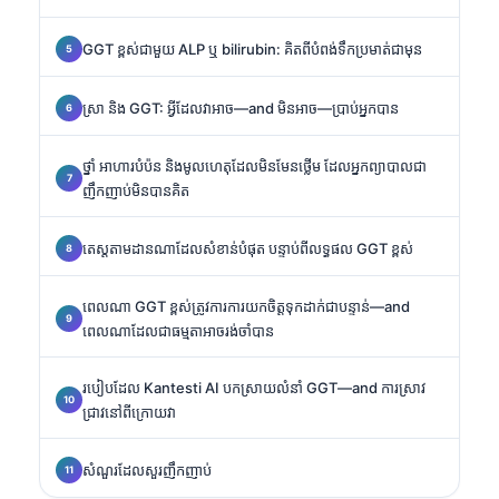
GGT ខ្ពស់ជាមួយ ALP ឬ bilirubin: គិតពីបំពង់ទឹកប្រមាត់ជាមុន
ស្រា និង GGT: អ្វីដែលវាអាច—and មិនអាច—ប្រាប់អ្នកបាន
ថ្នាំ អាហារបំប៉ន និងមូលហេតុដែលមិនមែនថ្លើម ដែលអ្នកព្យាបាលជា
ញឹកញាប់មិនបានគិត
តេស្តតាមដានណាដែលសំខាន់បំផុត បន្ទាប់ពីលទ្ធផល GGT ខ្ពស់
ពេលណា GGT ខ្ពស់ត្រូវការការយកចិត្តទុកដាក់ជាបន្ទាន់—and
ពេលណាដែលជាធម្មតាអាចរង់ចាំបាន
របៀបដែល Kantesti AI បកស្រាយលំនាំ GGT—and ការស្រាវ
ជ្រាវនៅពីក្រោយវា
សំណួរដែលសួរញឹកញាប់