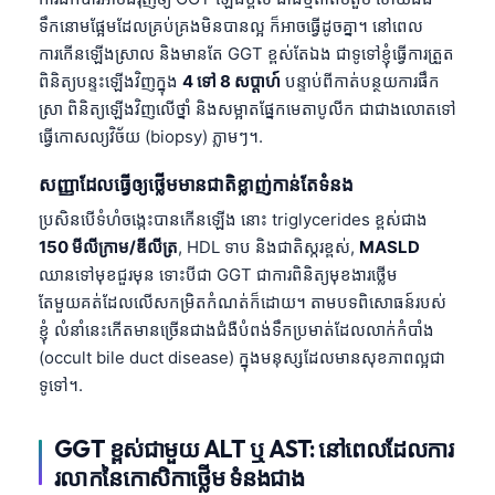
ទឹកនោមផ្អែមដែលគ្រប់គ្រងមិនបានល្អ ក៏អាចធ្វើដូចគ្នា។ នៅពេល
ការកើនឡើងស្រាល និងមានតែ GGT ខ្ពស់តែឯង ជាទូទៅខ្ញុំធ្វើការត្រួត
ពិនិត្យបន្ទះឡើងវិញក្នុង
4 ទៅ 8 សប្តាហ៍
បន្ទាប់ពីកាត់បន្ថយការផឹក
ស្រា ពិនិត្យឡើងវិញលើថ្នាំ និងសម្អាតផ្នែកមេតាបូលីក ជាជាងលោតទៅ
ធ្វើកោសល្យវិច័យ (biopsy) ភ្លាមៗ។.
សញ្ញាដែលធ្វើឲ្យថ្លើមមានជាតិខ្លាញ់កាន់តែទំនង
ប្រសិនបើទំហំចង្កេះបានកើនឡើង នោះ triglycerides ខ្ពស់ជាង
150 មីលីក្រាម/ឌីលីត្រ
, HDL ទាប និងជាតិស្ករខ្ពស់,
MASLD
ឈានទៅមុខជួរមុន ទោះបីជា GGT ជាការពិនិត្យមុខងារថ្លើម
តែមួយគត់ដែលលើសកម្រិតកំណត់ក៏ដោយ។ តាមបទពិសោធន៍របស់
ខ្ញុំ លំនាំនេះកើតមានច្រើនជាងជំងឺបំពង់ទឹកប្រមាត់ដែលលាក់កំបាំង
(occult bile duct disease) ក្នុងមនុស្សដែលមានសុខភាពល្អជា
ទូទៅ។.
GGT ខ្ពស់ជាមួយ ALT ឬ AST: នៅពេលដែលការ
រលាកនៃកោសិកាថ្លើម ទំនងជាង