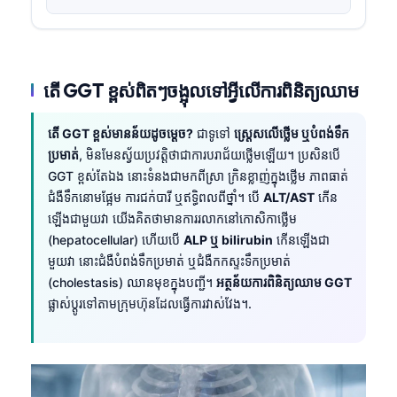
តើ GGT ខ្ពស់ពិតៗចង្អុលទៅអ្វីលើការពិនិត្យឈាម
តើ GGT ខ្ពស់មានន័យដូចម្តេច?
ជាទូទៅ
ស្ត្រេសលើថ្លើម ឬបំពង់ទឹក
ប្រមាត់
, មិនមែនស្វ័យប្រវត្តិថាជាការបរាជ័យថ្លើមឡើយ។ ប្រសិនបើ
GGT ខ្ពស់តែឯង នោះទំនងជាមកពីស្រា ក្រិនខ្លាញ់ក្នុងថ្លើម ភាពធាត់
ជំងឺទឹកនោមផ្អែម ការជក់បារី ឬឥទ្ធិពលពីថ្នាំ។ បើ
ALT/AST
កើន
ឡើងជាមួយវា យើងគិតថាមានការរលាកនៅកោសិកាថ្លើម
(hepatocellular) ហើយបើ
ALP ឬ bilirubin
កើនឡើងជា
មួយវា នោះជំងឺបំពង់ទឹកប្រមាត់ ឬជំងឺកកស្ទះទឹកប្រមាត់
(cholestasis) ឈានមុខក្នុងបញ្ជី។
អត្ថន័យការពិនិត្យឈាម GGT
ផ្លាស់ប្តូរទៅតាមក្រុមហ៊ុនដែលធ្វើការវាស់វែង។.