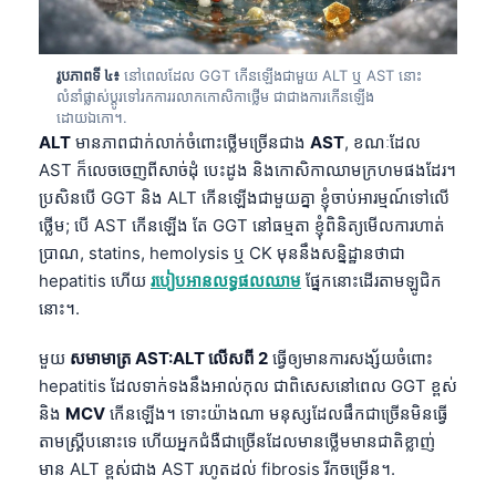
រូបភាពទី ៤៖
នៅពេលដែល GGT កើនឡើងជាមួយ ALT ឬ AST នោះ
លំនាំផ្លាស់ប្តូរទៅរកការរលាកកោសិកាថ្លើម ជាជាងការកើនឡើង
ដោយឯកោ។.
ALT
មានភាពជាក់លាក់ចំពោះថ្លើមច្រើនជាង
AST
, ខណៈដែល
AST ក៏លេចចេញពីសាច់ដុំ បេះដូង និងកោសិកាឈាមក្រហមផងដែរ។
ប្រសិនបើ GGT និង ALT កើនឡើងជាមួយគ្នា ខ្ញុំចាប់អារម្មណ៍ទៅលើ
ថ្លើម; បើ AST កើនឡើង តែ GGT នៅធម្មតា ខ្ញុំពិនិត្យមើលការហាត់
ប្រាណ, statins, hemolysis ឬ CK មុននឹងសន្និដ្ឋានថាជា
hepatitis ហើយ
របៀបអានលទ្ធផលឈាម
ផ្នែកនោះដើរតាមឡូជិក
នោះ។.
មួយ
សមាមាត្រ AST:ALT លើសពី 2
ធ្វើឲ្យមានការសង្ស័យចំពោះ
hepatitis ដែលទាក់ទងនឹងអាល់កុល ជាពិសេសនៅពេល GGT ខ្ពស់
និង
MCV
កើនឡើង។ ទោះយ៉ាងណា មនុស្សដែលផឹកជាច្រើនមិនធ្វើ
តាមស្គ្រីបនោះទេ ហើយអ្នកជំងឺជាច្រើនដែលមានថ្លើមមានជាតិខ្លាញ់
មាន ALT ខ្ពស់ជាង AST រហូតដល់ fibrosis រីកចម្រើន។.