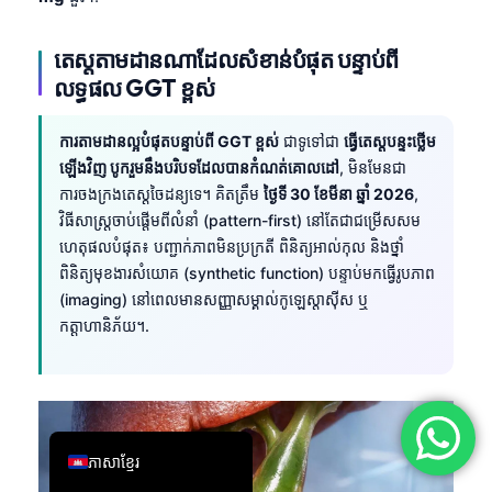
简体中文
តេស្តតាមដានណាដែលសំខាន់បំផុត បន្ទាប់ពី
Română
លទ្ធផល GGT ខ្ពស់
Türkçe
Ελληνικά
ការតាមដានល្អបំផុតបន្ទាប់ពី GGT ខ្ពស់
ជាទូទៅជា
ធ្វើតេស្តបន្ទះថ្លើម
ឡើងវិញ បូករួមនឹងបរិបទដែលបានកំណត់គោលដៅ
, មិនមែនជា
Português
ការចងក្រងតេស្តចៃដន្យទេ។ គិតត្រឹម
ថ្ងៃទី 30 ខែមីនា ឆ្នាំ 2026
,
Español
វិធីសាស្ត្រចាប់ផ្តើមពីលំនាំ (pattern-first) នៅតែជាជម្រើសសម
Italiano
ហេតុផលបំផុត៖ បញ្ជាក់ភាពមិនប្រក្រតី ពិនិត្យអាល់កុល និងថ្នាំ
ពិនិត្យមុខងារសំយោគ (synthetic function) បន្ទាប់មកធ្វើរូបភាព
עִבְרִית
(imaging) នៅពេលមានសញ្ញាសម្គាល់កូឡេស្តាស៊ីស ឬ
Français
កត្តាហានិភ័យ។.
العربية
Deutsch
English
ភាសាខ្មែរ