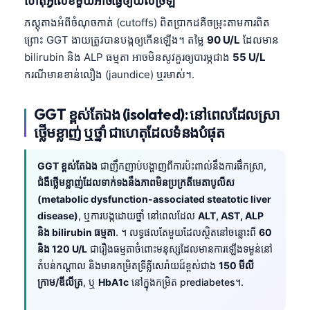
ហេតុអ្វីលេខមួយអាចធ្វើឲ្យយល់ច្រឡំ
ភស្តុតាងអំពីចំណុចកាត់ (cutoffs) ពិតប្រាកដគឺចម្រុះតាមការពិត
ព្រោះ GGT ងាយត្រូវបានបង្កឲ្យកើនឡើង។ តម្លៃ
90 U/L
ដែលមាន
bilirubin និង ALP ធម្មតា អាចមិនសូវគួរឲ្យបារម្ភជាង
55 U/L
ករណីមានខាន់លឿង (jaundice) ឬរមាស់។.
GGT ខ្ពស់តែឯង (isolated): នៅពេលដែលស្រា
ថ្លើមខ្លាញ់ ឬថ្នាំ ជាហេតុដែលទំនងបំផុត
GGT ខ្ពស់តែឯង
ជាញឹកញាប់បង្ហាញពីការប៉ះពាល់នឹងការផឹកស្រា,
ជំងឺថ្លើមខ្លាញ់ដែលទាក់ទងនឹងភាពមិនប្រក្រតីមេតាបូលីស
(metabolic dysfunction-associated steatotic liver
disease)
, ឬការបង្កដោយថ្នាំ នៅពេលដែល
ALT, AST, ALP
និង bilirubin ធម្មតា
. ។ លទ្ធផលតែមួយដែលស្ថិតនៅចន្លោះពី
60
និង 120 U/L
ជារឿងធម្មតាចំពោះមនុស្សដែលមានការឡើងទម្ងន់នៅ
តំបន់កណ្តាល និងមានកម្រិតទ្រីគ្លីសេរ៉ាយដ៍ខ្ពស់ជាង
150 មីលី
ក្រាម/ឌីលីត្រ
, ឬ
HbA1c
នៅក្នុងកម្រិត prediabetes។.