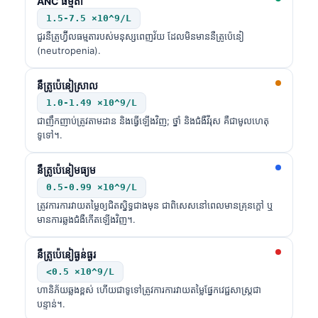
ANC ធម្មតា
1.5-7.5 ×10^9/L
ជួរនឺត្រូហ្វ៊ីលធម្មតារបស់មនុស្សពេញវ័យ ដែលមិនមាននឺត្រូប៉េនៀ
(neutropenia).
នឺត្រូប៉េនៀស្រាល
1.0-1.49 ×10^9/L
ជាញឹកញាប់ត្រូវតាមដាន និងធ្វើឡើងវិញ; ថ្នាំ និងជំងឺវីរុស គឺជាមូលហេតុ
ទូទៅ។.
នឺត្រូប៉េនៀមធ្យម
0.5-0.99 ×10^9/L
ត្រូវការការវាយតម្លៃឲ្យជិតស្និទ្ធជាងមុន ជាពិសេសនៅពេលមានគ្រុនក្តៅ ឬ
មានការឆ្លងជំងឺកើតឡើងវិញ។.
នឺត្រូប៉េនៀធ្ងន់ធ្ងរ
<0.5 ×10^9/L
ហានិភ័យឆ្លងខ្ពស់ ហើយជាទូទៅត្រូវការការវាយតម្លៃផ្នែកវេជ្ជសាស្ត្រជា
បន្ទាន់។.