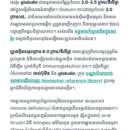
សេរ៉ូម
globulin
ជាធម្មតាមានតម្លៃប្រហែល
2.0-3.5 ក្រាម/ឌីលីត្រ
日本語
នៅក្នុងមន្ទីរពិសោធន៍ជាច្រើន។ Globulin ទាបជាងប្រហែល
2.0
Eesti
ក្រាម/dL
, ជាពិសេសនៅពេលដែលមានអង់ស៊ីមថ្លើមធម្មតា និងមាន
Azərbaycan dili
ការឆ្លងមេរោគប្រហោងឆ្អឹង ឬទ្រូងជាញឹកញាប់ គឺជាតម្រុយថោកៗដែល
បង្ហាញពីអង្គបដិប្រាណទាប។ របស់យើង
មគ្គុទេសក៍ប្រូតេអ៊ីនក្នុងសេ
Bosanski
រ៉ូម
ពន្យល់ពីមូលហេតុដែលរឿងនេះត្រូវបានមើលរំលង។.
Svenska
Српски језик
ប្រូតេអ៊ីនសរុបក្រោម 6.0 ក្រាម/ឌីលីត្រ
អាចបង្ហាញពីអាហារូបត្ថម្ភមិន
គ្រប់គ្រាន់ ជំងឺពោះវៀនបាត់បង់ប្រូតេអ៊ីន ការបាត់បង់តាមតម្រងនោម
Íslenska
ជំងឺថ្លើម ឬអង់ទីបូឌី (immunoglobulins) ទាប។ ល្បិចគឺត្រូវ
Հայերեն
បំបែកវាទៅជា
អាល់ប៊ុមីន
និង
globulin
; ក្រុម
បណ្ណាល័យយោង
Bahasa Indonesia
សូចនាករជីវសាស្ត្រ (biomarker reference library)
ជួយឲ្យ
អ្នកជំងឺឃើញភាពខុសគ្នានោះបានលឿន។.
हिन्दी
Nederlands
ការខ្វះសមត្ថភាពប្រព័ន្ធភាពស៊ាំដែលទទួលបាន (acquired
immune deficiency) សំខាន់ដូចគ្នានឹងទម្រង់ដែលទទួលមរតក។
Dansk
ប្រសិនបើមនុស្សពេញវ័យមានការស្រកទម្ងន់ ផ្សិតក្នុងមាត់ (oral
Български
thrush) ជំងឺ shingles នៅវ័យក្មេង ឬមានការឆ្លងមេរោគមិនធម្មតា
فارسی
ដដែលៗ ខ្ញុំបន្ថែមការពិនិត្យ HIV ឲ្យឆាប់ជាងពេលក្រោយ; របស់យើង