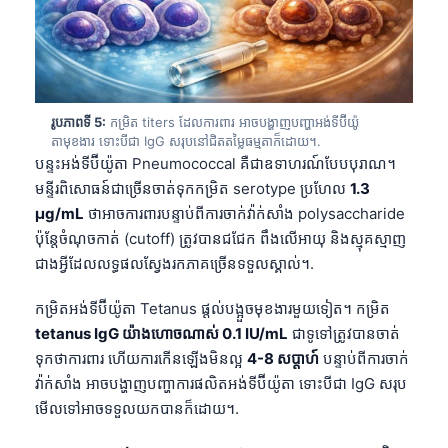
រូបភាពទី 5:
កម្រិត titers ដែលការពារ អាចបង្ហាញបញ្ហាអង់ទីប៊ីយ៉ូ
តាមុខងារ ទោះបីជា IgG សរុបនៅជិតតម្លៃធម្មតាក៏ដោយ។.
បន្ទះអង់ទីប៊ីយ៉ូតា Pneumococcal គឺជាឧទាហរណ៍បែបបុរាណ។
មន្ទីរពិសោធន៍ជាច្រើនចាត់ទុកកម្រិត serotype ប្រហែល
1.3
µg/mL
ថាអាចការពារបន្ទាប់ពីការចាក់វ៉ាក់សាំង polysaccharide
ប៉ុន្តែចំណុចកាត់ (cutoff) ត្រូវបានជជែក ពឹងលើអាយុ និងស្មុគស្មាញ
ជាងអ្វីដែលលទ្ធផលស្វែងរកភាគច្រើនទទួលស្គាល់។.
កម្រិតអង់ទីប៊ីយ៉ូតា Tetanus ផ្តល់បង្អួចមុខងារមួយទៀត។ កម្រិត
tetanus IgG យ៉ាងហោចណាស់ 0.1 IU/mL
ជាទូទៅត្រូវបានចាត់
ទុកថាការពារ ហើយការកើនឡើងមិនល្អ
4-8 សប្តាហ៍
បន្ទាប់ពីការចាក់
វ៉ាក់សាំង អាចបង្ហាញបញ្ហាការផលិតអង់ទីប៊ីយ៉ូតា ទោះបីជា IgG សរុប
មើលទៅអាចទទួលយកបានក៏ដោយ។.