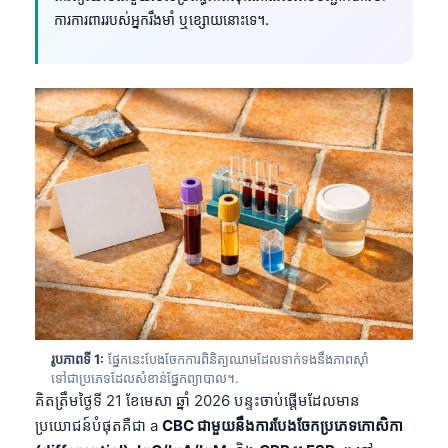
ការការពាររបស់អ្នករឹងមាំ ឬខ្សោយនោះទេ។.
រូបភាពទី 1:
ផ្នែកនេះបែងចែកការពិនិត្យឈាមដែលទាក់ទងនឹងភាពស៊ាំ
ទៅជាប្រភេទដែលសំខាន់ផ្នែកព្យាបាល។.
គិតត្រឹមថ្ងៃទី 21 ខែមេសា ឆ្នាំ 2026 បន្ទះចាប់ផ្តើមដែលមាន
ប្រយោជន៍បំផុតគឺជា a
CBC ជាមួយនឹងការបែងចែកប្រភេទកោសិកា