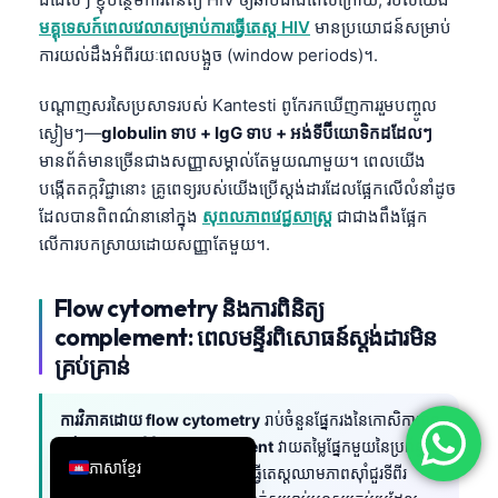
មគ្គុទេសក៍ពេលវេលាសម្រាប់ការធ្វើតេស្ត HIV
មានប្រយោជន៍សម្រាប់
简体中文
ការយល់ដឹងអំពីរយៈពេលបង្អួច (window periods)។.
Română
Türkçe
បណ្តាញសរសៃប្រសាទរបស់ Kantesti ពូកែរកឃើញការរួមបញ្ចូល
ស្ងៀមៗ—
globulin ទាប + IgG ទាប + អង់ទីប៊ីយោទិកដដែលៗ
Ελληνικά
មានព័ត៌មានច្រើនជាងសញ្ញាសម្គាល់តែមួយណាមួយ។ ពេលយើង
Português
បង្កើតតក្កវិជ្ជានោះ គ្រូពេទ្យរបស់យើងប្រើស្តង់ដារដែលផ្អែកលើលំនាំដូច
Español
ដែលបានពិពណ៌នានៅក្នុង
សុពលភាពវេជ្ជសាស្រ្ត
ជាជាងពឹងផ្អែក
លើការបកស្រាយដោយសញ្ញាតែមួយ។.
Italiano
עִבְרִית
Flow cytometry និងការពិនិត្យ
Français
complement: ពេលមន្ទីរពិសោធន៍ស្តង់ដារមិន
العربية
គ្រប់គ្រាន់
Deutsch
ការវិភាគដោយ flow cytometry
រាប់ចំនួនផ្នែករងនៃកោសិកាភាព
English
ស៊ាំ ហើយ
ការពិនិត្យ complement
វាយតម្លៃផ្នែកមួយនៃប្រព័ន្ធ
ភាសាខ្មែរ
ភាពស៊ាំពីកំណើត។ ទាំងនេះជាការធ្វើតេស្តឈាមភាពស៊ាំជួរទីពីរ