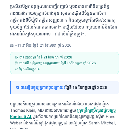
ប្រសិនបើអ្នកបន្តឆ្លងរោគជាញឹកញាប់ ឬចង់បានការពិនិត្យប្រព័ន្ធ
ការពាររាងកាយឲ្យច្បាស់ជាងមុន សូមចាប់ផ្តើមពីចំនួនកោសិកា
កម្រិតអង់ទីប៊ីយ៉ូទី កម្រិតសញ្ញារលាក និងតម្រុយខ្វះវីតាមីន/សារធាតុ
មួយចំនួនដែលកំណត់គោលដៅ។ ចម្លើយដែលមានប្រយោជន៍មិនមែន
ជាការពិនិត្យតែមួយនោះទេ—វាជាលំនាំត្រឹមត្រូវ។.
📖 ~11 នាទី
📅
ថ្ងៃទី 21 ខែមេសា ឆ្នាំ 2026
📝 បានបោះពុម្ព៖
ថ្ងៃទី 21 ខែមេសា ឆ្នាំ 2026
🩺 បានពិនិត្យផ្នែកវេជ្ជសាស្ត្រដោយ៖
ថ្ងៃទី 15 ខែកក្កដា ឆ្នាំ 2026
✅ ផ្អែកលើភស្តុតាង
🔄 បានធ្វើបច្ចុប្បន្នភាពចុងក្រោយ៖
ថ្ងៃទី 15 ខែកក្កដា ឆ្នាំ 2026
មគ្គុទេសក៍នេះត្រូវបានសរសេរក្រោមការដឹកនាំដោយ
លោកវេជ្ជបណ្ឌិត
Thomas Klein, MD
ដោយសហការជាមួយ
ក្រុមប្រឹក្សាប្រឹក្សាវេជ្ជសាស្ត្រ
Kantesti AI
, រួមទាំងការចូលរួមចំណែកពីសាស្ត្រាចារ្យវេជ្ជបណ្ឌិត Hans
Weber និងការពិនិត្យផ្នែកវេជ្ជសាស្ត្រដោយវេជ្ជបណ្ឌិត Sarah Mitchell,