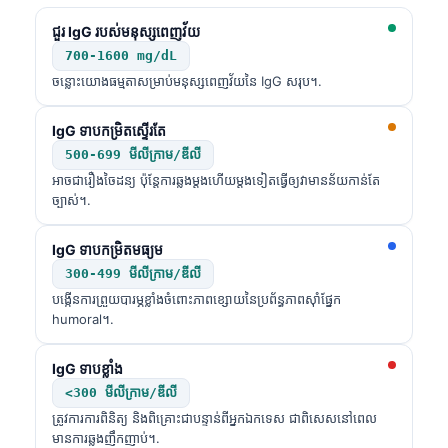
ជួរ IgG របស់មនុស្សពេញវ័យ
700-1600 mg/dL
ចន្លោះយោងធម្មតាសម្រាប់មនុស្សពេញវ័យនៃ IgG សរុប។.
IgG ទាបកម្រិតស្ទើរតែ
500-699 មីលីក្រាម/ឌីលី
អាចជារឿងចៃដន្យ ប៉ុន្តែការឆ្លងម្តងហើយម្តងទៀតធ្វើឲ្យវាមានន័យកាន់តែ
ច្បាស់។.
IgG ទាបកម្រិតមធ្យម
300-499 មីលីក្រាម/ឌីលី
បង្កើនការព្រួយបារម្ភខ្លាំងចំពោះភាពខ្សោយនៃប្រព័ន្ធភាពស៊ាំផ្នែក
humoral។.
IgG ទាបខ្លាំង
<300 មីលីក្រាម/ឌីលី
ត្រូវការការពិនិត្យ និងពិគ្រោះជាបន្ទាន់ពីអ្នកឯកទេស ជាពិសេសនៅពេល
មានការឆ្លងញឹកញាប់។.