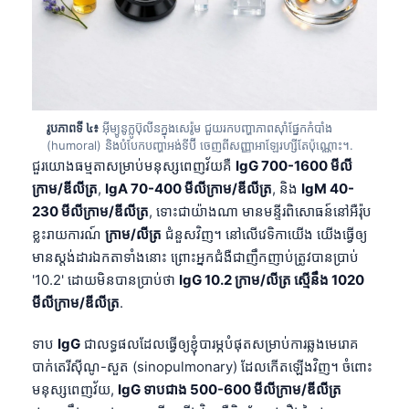
រូបភាពទី ៤៖
អ៊ីម្យូនូក្លូប៊ុលីនក្នុងសេរ៉ូម ជួយរកបញ្ហាភាពស៊ាំផ្នែកកំបាំង
(humoral) និងបំបែកបញ្ហាអង់ទីប៊ី ចេញពីសញ្ញាអាឡែរហ្សីតែប៉ុណ្ណោះ។.
ជួរយោងធម្មតាសម្រាប់មនុស្សពេញវ័យគឺ
IgG 700-1600 មីលី
ក្រាម/ឌីលីត្រ
,
IgA 70-400 មីលីក្រាម/ឌីលីត្រ
, និង
IgM 40-
230 មីលីក្រាម/ឌីលីត្រ
, ទោះជាយ៉ាងណា មានមន្ទីរពិសោធន៍នៅអឺរ៉ុប
ខ្លះរាយការណ៍
ក្រាម/លីត្រ
ជំនួសវិញ។ នៅលើវេទិកាយើង យើងធ្វើឲ្យ
មានស្តង់ដារឯកតាទាំងនោះ ព្រោះអ្នកជំងឺជាញឹកញាប់ត្រូវបានប្រាប់
'10.2' ដោយមិនបានប្រាប់ថា
IgG 10.2 ក្រាម/លីត្រ ស្មើនឹង 1020
មីលីក្រាម/ឌីលីត្រ
.
ទាប
IgG
ជាលទ្ធផលដែលធ្វើឲ្យខ្ញុំបារម្ភបំផុតសម្រាប់ការឆ្លងមេរោគ
បាក់តេរីស៊ីណូ-សួត (sinopulmonary) ដែលកើតឡើងវិញ។ ចំពោះ
មនុស្សពេញវ័យ,
IgG ទាបជាង 500-600 មីលីក្រាម/ឌីលីត្រ