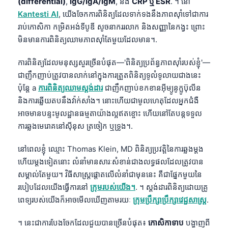
(differential)
,
IgG/IgA/IgM
, និង
CRP ឬ ESR
. ។ នៅ
Kantesti AI
, យើងចែកការពិនិត្យដែលទាក់ទងនឹងភាពស៊ាំទៅជាការ
រាប់កោសិកា កម្រិតអង់ទីបូឌី សូចនាកររលាក និងសញ្ញានៃកង្វះ ព្រោះ
មិនមានការពិនិត្យឈាមភាពស៊ាំតែមួយដែលមាន។.
ការពិនិត្យដែលមនុស្សសួរច្រើនបំផុត—'ពិនិត្យប្រព័ន្ធភាពស៊ាំរបស់ខ្ញុំ'—
ជាញឹកញាប់ត្រូវបានលាក់នៅក្នុងការត្រួតពិនិត្យទូលំទូលាយជាងនេះ
ប៉ុន្តែ a
ការពិនិត្យឈាមស្តង់ដារ
ជាញឹកញាប់ខកខានអ៊ីម្យូនូក្លូប៊ុលីន
និងការឆ្លើយតបនឹងវ៉ាក់សាំង។ នោះហើយជាមូលហេតុដែលអ្នកជំងឺ
អាចមានបន្ទះមូលដ្ឋានធម្មតាយ៉ាងល្អឥតខ្ចោះ ហើយនៅតែបន្តទទួល
ការឆ្លងមេរោគនៅស៊ីនុស ត្រចៀក ឬទ្រូង។.
នៅពេលខ្ញុំ ឈ្មោះ Thomas Klein, MD ពិនិត្យប្រវត្តិនៃការឆ្លងម្តង
ហើយម្តងទៀតនោះ លំនាំមានសារៈសំខាន់ជាងលទ្ធផលដែលត្រូវបាន
សម្គាល់តែមួយ។ វិធីសាស្ត្រផ្តោតលើលំនាំជាមុននេះ គឺជាផ្នែកមួយនៃ
របៀបដែលយើងធ្វើការនៅ
ក្រុមរបស់យើង។
. ។ ស្តង់ដារពិនិត្យដោយគ្រូ
ពេទ្យរបស់យើងក៏អាចមើលឃើញតាមរយៈ
ក្រុមប្រឹក្សាប្រឹក្សាវេជ្ជសាស្ត្រ
.
។ នេះជាការបែងចែកដែលជួយបានច្រើនបំផុត៖
កោសិកាទាប
បង្ហាញពី