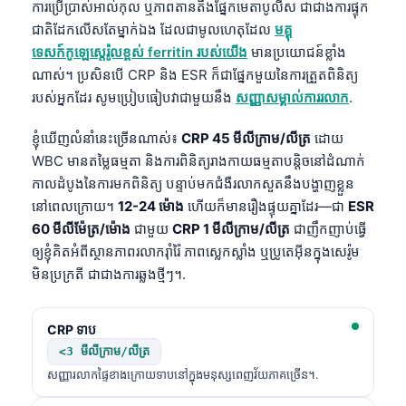
Gàidhlig
ការប្រើប្រាស់អាល់កុល ឬភាពតានតឹងផ្នែកមេតាបូលីស ជាជាងការផ្ទុក
ជាតិដែកលើសតែម្នាក់ឯង ដែលជាមូលហេតុដែល
មគ្គុ
Euskara
ទេសក៍កូឡេស្តេរ៉ូលខ្ពស់ ferritin របស់យើង
មានប្រយោជន៍ខ្លាំង
Македонски јазик
ណាស់។ ប្រសិនបើ CRP និង ESR ក៏ជាផ្នែកមួយនៃការត្រួតពិនិត្យ
Latviešu valoda
របស់អ្នកដែរ សូមប្រៀបធៀបវាជាមួយនឹង
សញ្ញាសម្គាល់ការរលាក
.
Galego
ខ្ញុំឃើញលំនាំនេះច្រើនណាស់៖
CRP 45 មីលីក្រាម/លីត្រ
ដោយ
অসমীয়া
WBC មានតម្លៃធម្មតា និងការពិនិត្យរាងកាយធម្មតាបន្តិចនៅដំណាក់
සිංහල
កាលដំបូងនៃការមកពិនិត្យ បន្ទាប់មកជំងឺរលាកសួតនឹងបង្ហាញខ្លួន
នៅពេលក្រោយ។
12-24 ម៉ោង
ហើយក៏មានរឿងផ្ទុយគ្នាដែរ—ជា
ESR
سنڌي
60 មីលីម៉ែត្រ/ម៉ោង
ជាមួយ
CRP 1 មីលីក្រាម/លីត្រ
ជាញឹកញាប់ធ្វើ
پښتو
ឲ្យខ្ញុំគិតអំពីស្ថានភាពរលាករ៉ាំរ៉ៃ ភាពស្លេកស្លាំង ឬប្រូតេអ៊ីនក្នុងសេរ៉ូម
មិនប្រក្រតី ជាជាងការឆ្លងថ្មីៗ។.
Slovenčina
CRP ទាប
Hrvatski
<3 មីលីក្រាម/លីត្រ
Suomi
សញ្ញារលាកផ្ទៃខាងក្រោយទាបនៅក្នុងមនុស្សពេញវ័យភាគច្រើន។.
Қазақ тілі