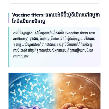
Vaccine titers: ពេលអង់ទីប៊ីយ៉ូទីមើលទៅធម្មតា
តែដំណើរការមិនល្អ
ការពិនិត្យកម្រិតអង់ទីប៊ីយ៉ូតាមេនៃវ៉ាក់សាំង (vaccine titers test
antibody)
មុខងារ
, មិនមែនត្រឹមតែអង់ទីប៊ីយ៉ូតែប៉ុណ្ណោះ
បរិមាណ
.
។ វាឆ្លើយសំណួរដែលពិបាកជាងនេះ៖ បន្ទាប់ពីការចាក់វ៉ាក់សាំង ឬ
ការប៉ះពាល់ តើប្រព័ន្ធភាពស៊ាំរបស់អ្នកបានបង្កើតការឆ្លើយតបដែល
ការពារឬទេ?