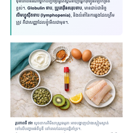
មុនពេលនរណាម្នាក់បញ្ជាឲ្យធ្វើតេស្តជំនាញផ្នែកអ៊ីម្យូនវិទ្យាកម្រិត
ខ្ពស់។.
Globulin ទាប
,
ប្រូតេអ៊ីនសរុបទាប
, មានជាប់ជានិច្ច
తెలుగు
លីមហ្វូស៊ីតទាប (lymphopenia)
, និងលំនាំនៃការឆ្លងដែលត្រឹម
मराठी
ត្រូវ គឺជាសញ្ញាដែលខ្ញុំមើលជាមុន។.
اردو
বাংলা
Shqip
Magyar
Slovenščina
한국어
Polski
Lietuvių kalba
Русский
ქართული
រូបភាពទី ៧៖
សូចនាករគីមីសាស្ត្រធម្មតា អាចបង្ហាញយ៉ាងស្ងៀមស្ងាត់
Čeština
ទៅលើបញ្ហាអង់ទីបូឌី នៅពេលដែលប្រវត្តិគាំទ្រ។.