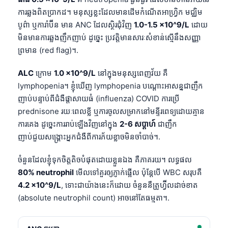
ការឆ្លងពិតប្រាកដ។ មនុស្សខ្លះដែលមានដើមកំណើតអាហ្វ្រិក មជ្ឈិម
បូព៌ា ឬការ៉ាប៊ីន មាន ANC ដែលស្ថិរជុំវិញ
1.0-1.5 ×10^9/L
ដោយ
មិនមានការឆ្លងញឹកញាប់ ដូច្នេះ ប្រវត្តិមានសារៈសំខាន់ស្មើនឹងសញ្ញា
ព្រមាន (red flag)។.
ALC
ក្រោម
1.0 ×10^9/L
នៅក្នុងមនុស្សពេញវ័យ គឺ
lymphopenia។ ខ្ញុំឃើញ lymphopenia បណ្តោះអាសន្នជាញឹក
ញាប់បន្ទាប់ពីជំងឺផ្តាសាយធំ (influenza) COVID ការប្រើ
prednisone រយៈពេលខ្លី ឬការចូលសម្រាកនៅមន្ទីរពេទ្យដោយគ្មាន
ការគេង ដូច្នេះការរាប់ឡើងវិញនៅក្នុង
2-6 សប្តាហ៍
ជាញឹក
ញាប់ជួយសង្គ្រោះអ្នកជំងឺពីការភ័យខ្លាចមិនចាំបាច់។.
ចំនួនដែលខ្ញុំទុកចិត្តតិចបំផុតដោយខ្លួនឯង គឺភាគរយ។ លទ្ធផល
80% neutrophil
មើលទៅគួរឲ្យភ្ញាក់ផ្អើល ប៉ុន្តែបើ WBC សរុបគឺ
4.2 ×10^9/L
, ទោះជាយ៉ាងនេះក៏ដោយ ចំនួននឺត្រូហ្វ៊ីលដាច់ខាត
(absolute neutrophil count) អាចនៅតែធម្មតា។.