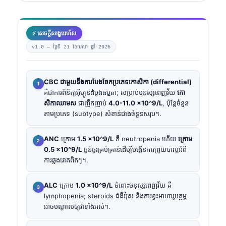
⚡ សេចក្តីសង្ខេបរហ័ស
v1.0 —
ថ្ងៃទី 21 ខែមេសា ឆ្នាំ 2026
CBC ជាមួយនឹងការបែងចែកប្រភេទកោសិកា (differential)
គឺជាការពិនិត្យអ៊ីម្យូនដំបូងធម្មតា; សម្រាប់មនុស្សពេញវ័យ
កោ
សិកាឈាមស
ជាញឹកញាប់
4.0-11.0 ×10^9/L
, ប៉ុន្តែចំនួន
តាមប្រភេទ (subtype) សំខាន់ជាងចំនួនសរុប។.
ANC
ក្រោម
1.5 ×10^9/L
គឺ neutropenia ហើយ
ក្រោម
0.5 ×10^9/L
ធ្ងន់ធ្ងរគ្រប់គ្រាន់ដើម្បីបង្កើនការព្រួយបារម្ភអំពី
ការឆ្លងរោគពិតៗ។.
ALC
ក្រោម
1.0 ×10^9/L
ចំពោះមនុស្សពេញវ័យ គឺ
lymphopenia; steroids ជំងឺវីរុស និងការខ្វះអាហារូបត្ថម្ភ
អាចបណ្តាលឲ្យវាទាំងអស់។.