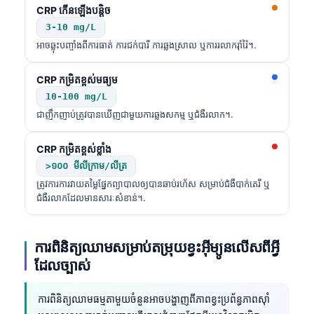
CRP កើនឡើងបន្តិច
Català
3-10 mg/L
O‘zbekcha
អាចឆ្លុះបញ្ចាំងពីការធាត់ ការជក់បារី ការឆ្លងស្រាល ឬការរលាករ៉ាំរ៉ៃ។.
Українська
CRP កម្រិតខ្ពស់មធ្យម
አማርኛ
10-100 mg/L
Kiswahili
ជាញឹកញាប់ត្រូវបានឃើញជាមួយការឆ្លងសកម្ម ឬជំងឺរលាក។.
ဗမာစာ
CRP កម្រិតខ្ពស់ខ្លាំង
ไทย
>១០០ មីលីក្រាម/លីត្រ
Tagalog
ត្រូវការការវាយតម្លៃផ្នែកព្យាបាលឲ្យបានឆាប់រហ័ស សម្រាប់ជំងឺបាក់តេរី ឬ
Tiếng Việt
ជំងឺរលាកដែលមានសារៈសំខាន់។.
Bahasa Melayu
മലയാളം
ការពិនិត្យឈាមសម្រាប់តម្រុយខ្វះអ៊ីម្យូនលើសពីអ្វី
ដែលច្បាស់
ಕನ್ನಡ
ગુજરાતી
ការពិនិត្យឈាមធម្មតាមួយចំនួនអាចបង្ហាញពីភាពខ្វះប្រព័ន្ធភាពស៊ាំ
தமிழ்