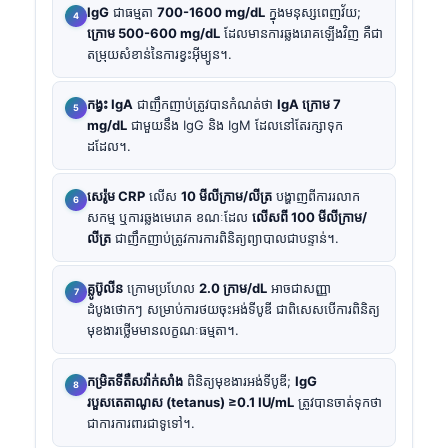
IgG
ជាធម្មតា
700-1600 mg/dL
ក្នុងមនុស្សពេញវ័យ;
ក្រោម 500-600 mg/dL
ដែលមានការឆ្លងរោគឡើងវិញ គឺជា
តម្រុយសំខាន់នៃការខ្វះអ៊ីម្យូន។.
កង្វះ IgA
ជាញឹកញាប់ត្រូវបានកំណត់ថា
IgA ក្រោម 7
mg/dL
ជាមួយនឹង IgG និង IgM ដែលនៅតែរក្សាទុក
ដដែល។.
សេរ៉ូម CRP
លើស
10 មីលីក្រាម/លីត្រ
បង្ហាញពីការរលាក
សកម្ម ឬការឆ្លងមេរោគ ខណៈដែល
លើសពី 100 មីលីក្រាម/
លីត្រ
ជាញឹកញាប់ត្រូវការការពិនិត្យព្យាបាលជាបន្ទាន់។.
គ្លូប៊ូលីន
ក្រោមប្រហែល
2.0 ក្រាម/dL
អាចជាសញ្ញា
ដំបូងថោកៗ សម្រាប់ការថយចុះអង់ទីបូឌី ជាពិសេសបើការពិនិត្យ
មុខងារថ្លើមមានលក្ខណៈធម្មតា។.
កម្រិតទីតឺសវ៉ាក់សាំង
ពិនិត្យមុខងារអង់ទីបូឌី;
IgG
របួសតេតាណូស (tetanus) ≥0.1 IU/mL
ត្រូវបានចាត់ទុកថា
ជាការការពារជាទូទៅ។.