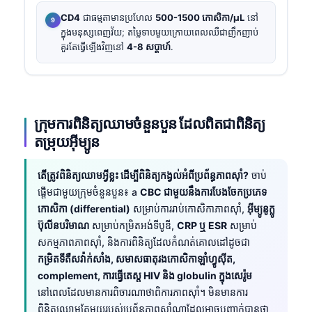
CD4
ជាធម្មតាមានប្រហែល
500-1500 កោសិកា/µL
នៅ
ក្នុងមនុស្សពេញវ័យ; តម្លៃទាបមួយក្រោយពេលឈឺជាញឹកញាប់
គួរតែធ្វើឡើងវិញនៅ
4-8 សប្តាហ៍
.
ក្រុមការពិនិត្យឈាមចំនួនបួន ដែលពិតជាពិនិត្យ
តម្រុយអ៊ីម្យូន
តើត្រូវពិនិត្យឈាមអ្វីខ្លះ ដើម្បីពិនិត្យកង្វល់អំពីប្រព័ន្ធភាពស៊ាំ?
ចាប់
ផ្តើមជាមួយក្រុមចំនួនបួន៖ a
CBC ជាមួយនឹងការបែងចែកប្រភេទ
កោសិកា (differential)
សម្រាប់ការរាប់កោសិកាភាពស៊ាំ,
អ៊ីម្យូនូក្លូ
ប៊ុលីនបរិមាណ
សម្រាប់កម្រិតអង់ទីបូឌី,
CRP ឬ ESR
សម្រាប់
សកម្មភាពភាពស៊ាំ, និងការពិនិត្យដែលកំណត់គោលដៅដូចជា
កម្រិតទីតឺសវ៉ាក់សាំង, សមាសធាតុរងកោសិកាឡាំហ្វូស៊ីត,
complement, ការធ្វើតេស្ត HIV និង globulin ក្នុងសេរ៉ូម
នៅពេលដែលមានការពិចារណាថាពិការភាពស៊ាំ។ មិនមានការ
ពិនិត្យឈាមតែមួយរបស់ប្រព័ន្ធភាពស៊ាំណាដែលអាចបញ្ជាក់បានថា