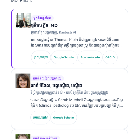
MD, PhD។.
អ្នកនិពន្ធនាំមុខ
ថូម៉ាស គ្លីន, MD
ប្រធានផ្នែកវេជ្ជសាស្ត្រ, Kantesti AI
លោកវេជ្ជបណ្ឌិត Thomas Klein គឺជាគ្រូពេទ្យឯកទេសជំងឺឈាម
ដែលមានការបញ្ជាក់ពីក្រុមប្រឹក្សាវេជ្ជសាស្ត្រ និងជាវេជ្ជបណ្ឌិតផ្នែកវេជ្ជ
សាស្ត្រផ្ទៃក្នុង ដែលមានបទពិសោធន៍ជាង 15 ឆ្នាំក្នុងវិស័យវេជ្ជ
សាស្ត្រមន្ទីរពិសោធន៍ និងការវិភាគផ្នែកព្យាបាលដែលជួយដោយ AI។
ច្រកស្រាវជ្រាវ
Google Scholar
Academia.edu
ORCID
ក្នុងតួនាទីជានាយកវេជ្ជសាស្ត្រនៅ Kantesti AI លោកផ្តល់ការត្រួត
ពិនិត្យផ្នែកវេជ្ជសាស្ត្រលើភាពត្រឹមត្រូវនៃការវិភាគផ្នែកវេជ្ជសាស្ត្ររបស់
បណ្តាញសរសៃប្រសាទដែលជាកម្មសិទ្ធិ។ លោកវេជ្ជបណ្ឌិត Klein
បានបោះពុម្ពផ្សាយយ៉ាងទូលំទូលាយលើការបកស្រាយសញ្ញា
អ្នកពិនិត្យផ្នែកវេជ្ជសាស្ត្រ
សម្គាល់ជីវសាស្ត្រ និងការធ្វើរោគវិនិច្ឆ័យក្នុងមន្ទីរពិសោធន៍លើប្រធានប
សារ៉ា មីឆែល, វេជ្ជបណ្ឌិត, បណ្ឌិត
ទទាក់ទងនឹងវេជ្ជសាស្ត្រមន្ទីរពិសោធន៍។.
ទីប្រឹក្សាវេជ្ជសាស្ត្រជាន់ខ្ពស់ - រោគវិទ្យាគ្លីនិក និងវេជ្ជសាស្ត្រផ្ទៃក្នុង
លោកស្រីវេជ្ជបណ្ឌិត Sarah Mitchell គឺជាគ្រូពេទ្យឯកទេសរោគវិទ្យា
គ្លីនិក (clinical pathologist) ដែលមានវិញ្ញាបនបត្របញ្ជាក់ពីក្រុម
ប្រឹក្សាវេជ្ជសាស្ត្រ និងមានបទពិសោធន៍ជាង 18 ឆ្នាំក្នុងវិស័យវេជ្ជ
សាស្ត្រមន្ទីរពិសោធន៍ និងការវិភាគផ្នែករោគវិនិច្ឆ័យ។ លោកស្រីមាន
ច្រកស្រាវជ្រាវ
Google Scholar
វិញ្ញាបនបត្រឯកទេសក្នុងគីមីវិទ្យាគ្លីនិក (clinical chemistry)
ហើយបានបោះពុម្ពយ៉ាងទូលំទូលាយលើបន្ទះសញ្ញាសម្គាល់ជីវសាស្ត្រ
និងការវិភាគក្នុងមន្ទីរពិសោធន៍ក្នុងការអនុវត្តព្យាបាល។.
អ្នកជំនាញរួមចំណែក