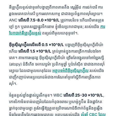
នឺត្រូហ្វ៊ីលខ្ពស់ជាទូទៅបង្ហាញពីភាពតានតឹង ស្តេរ៉ូអ៊ីដ ការជក់បារី ការ
ឆ្លងមេរោគបាក់តេរី ឬការរលាកសកម្ម ជាជាងប្រព័ន្ធភាពស៊ាំខ្សោយ។
ANC
លើសពី 7.5-8.0 ×10^9/L
ត្រូវការបរិបទ ហើយបើមានគ្រុន
ក្តៅ ក្អក ឬរោគសញ្ញាផ្លូវទឹកនោម ខ្ញុំមើលប្រភពជាមុន; របស់យើង
ការ
បែកបាក់នឺត្រូហ្វ៊ីលខ្ពស់
ពន្យល់ពីមូលហេតុទូទៅ។.
អ៊ីអូស៊ីណូហ្វ៊ីលលើសពី 0.5 ×10^9/L
បង្ហាញពីអ៊ីអូស៊ីណូហ្វីលីយ៉ា
ហើយ
លើសពី 1.5 ×10^9/L
គ្រប់គ្រាន់ក្នុងការពង្រីកការបែងចែក
រោគ។ តាមការអនុវត្ត អ៊ីអូស៊ីណូហ្វីលីយ៉ា ច្រើនតែចង្អុលទៅអាឡែរហ្សី
(atopy) ជំងឺហឺត អេកហ្សេម៉ា ប្រតិកម្មថ្នាំ ឬប៉ារ៉ាស៊ីត ជាជាងភាពស៊ាំ
ខ្សោយ ដែលជាមូលហេតុដែល
អត្ថបទអំពីអ៊ីអូស៊ីណូហ្វ៊ីល
របស់យើង
ជាញឹកញាប់មានប្រយោជន៍ជាងការណែនាំទូទៅស្តីពីការពង្រឹងភាព
ស៊ាំ។.
ចំនួនខ្ពស់ខ្លាំងផ្លាស់ប្តូរទឹកមុខ។ WBC
លើសពី 25-30 ×10^9/L
,
កោសិកាមិនទាន់ពេញវ័យដែលកំពុងចរាចរ ឬហេម៉ូក្លូប៊ីន និងផ្លាកែត
ធ្លាក់ចុះជាមួយគ្នា គួរតែធ្វើឱ្យគ្រូពេទ្យពិចារណាជំងឺពាក់ព័ន្ធនឹងខួរឆ្អឹង
មិនមែនត្រឹមតែការឆ្លងមេរោគទេ; អត្ថបទរបស់យើង
លំនាំ CBC ដែល