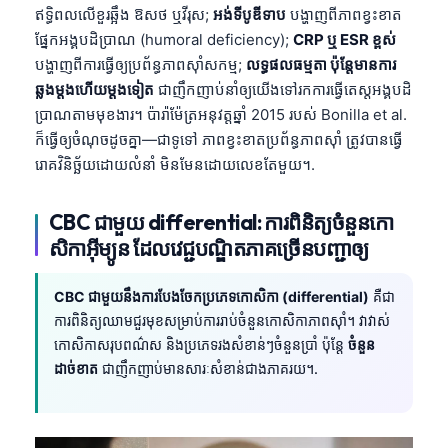
ឥទ្ធិពលលើខួរឆ្អឹង ឱសថ ឬវីរុស;
អង់ទីបូឌីទាប
បង្ហាញពីភាពខ្វះខាត
ផ្នែកអង្គបដិប្រាណ (humoral deficiency);
CRP ឬ ESR ខ្ពស់
បង្ហាញពីការធ្វើឲ្យប្រព័ន្ធភាពស៊ាំសកម្ម;
លទ្ធផលធម្មតា ប៉ុន្តែមានការ
ឆ្លងម្តងហើយម្តងទៀត
ជាញឹកញាប់នាំឲ្យយើងទៅរកការធ្វើតេស្តអង្គបដិ
ប្រាណតាមមុខងារ។ ប៉ារ៉ាម៉ែត្រអនុវត្តឆ្នាំ 2015 របស់ Bonilla et al.
ក៏ធ្វើឲ្យចំណុចដូចគ្នា—ជាទូទៅ ភាពខ្វះខាតប្រព័ន្ធភាពស៊ាំ ត្រូវបានធ្វើ
រោគវិនិច្ឆ័យដោយលំនាំ មិនមែនដោយលេខតែមួយ។.
CBC ជាមួយ differential: ការពិនិត្យចំនួនកោ
សិកាអ៊ីម្យូន ដែលវេជ្ជបណ្ឌិតភាគច្រើនបញ្ជាឲ្យ
CBC ជាមួយនឹងការបែងចែកប្រភេទកោសិកា (differential)
គឺជា
ការពិនិត្យឈាមជួរមុខសម្រាប់ការរាប់ចំនួនកោសិកាភាពស៊ាំ។ វាវាស់
កោសិកាសរុបពណ៌ស និងប្រភេទរងសំខាន់ៗចំនួនប្រាំ ប៉ុន្តែ
ចំនួន
ដាច់ខាត
ជាញឹកញាប់មានសារៈសំខាន់ជាងភាគរយ។.