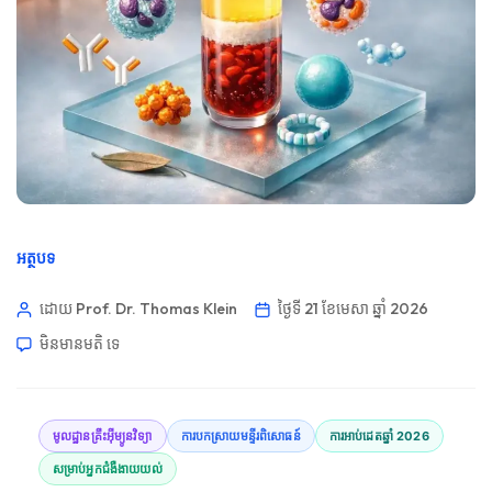
អត្ថបទ
ដោយ Prof. Dr. Thomas Klein
ថ្ងៃទី 21 ខែមេសា ឆ្នាំ 2026
មិនមាន​មតិ​
ទេ
មូលដ្ឋានគ្រឹះអ៊ីម្យូនវិទ្យា
ការបកស្រាយមន្ទីរពិសោធន៍
ការអាប់ដេតឆ្នាំ 2026
សម្រាប់អ្នកជំងឺងាយយល់