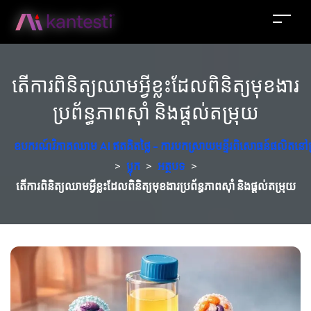
តើការពិនិត្យឈាមអ្វីខ្លះដែលពិនិត្យមុខងារ
ប្រព័ន្ធភាពស៊ាំ និងផ្តល់តម្រុយ
ឧបករណ៍វិភាគឈាម AI ឥតគិតថ្លៃ - ការបកស្រាយមន្ទីរពិសោធន៍ផលិតនៅប
>
ប្លុក
>
អត្ថបទ
>
តើការពិនិត្យឈាមអ្វីខ្លះដែលពិនិត្យមុខងារប្រព័ន្ធភាពស៊ាំ និងផ្តល់តម្រុយ