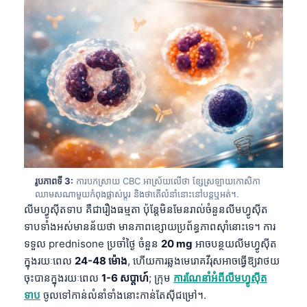
រូបភាពទី 3:
ការបកស្រាយ CBC អាស្រ័យលើថា ខ្សែស្រឡាយកោសិកា
ឈាមសណាមួយកំពុងផ្លាស់ប្តូរ និងថាតើលំនាំនោះនៅបន្តឬអត់។.
លីមហ្វូស៊ីតទាប គឺជារឿងធម្មតា ប៉ុន្តែមិនមែនរាល់ចំនួនលីមហ្វូស៊ីត
ទាបទាំងអស់មានន័យថា មានភាពខ្សោយប្រព័ន្ធភាពស៊ាំនោះទេ។ ការ
ទទួល prednisone ប្រចាំថ្ងៃ ចំនួន
20 mg
អាចបន្ថយលីមហ្វូស៊ីត
ក្នុងរយៈពេល
24-48 ម៉ោង
, ហើយការឆ្លងមេរោគវីរុសអាចធ្វើឱ្យវាថយ
ចុះបានក្នុងរយៈពេល
1-6 សប្តាហ៍
; ក្រុម
ការណែនាំអំពីលីមហ្វូស៊ីត
ទាប
ចូលទៅកាន់លំនាំទាំងនោះកាន់តែស៊ីជម្រៅ។.