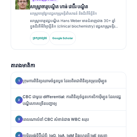
សាស្ត្រាចារ្យ​បណ្ឌិត ហាន់ វេប៊ើរ បណ្ឌិត
សាស្ត្រាចារ្យផ្នែកវេជ្ជសាស្ត្រមន្ទីរពិសោធន៍ និងជីវគីមីគ្លីនិក
សាស្ត្រាចារ្យវេជ្ជបណ្ឌិត Hans Weber មានជំនាញជាង 30+ ឆ្នាំ
ក្នុងជីវគីមីវិទ្យាគ្លីនិក (clinical biochemistry) វេជ្ជសាស្ត្រមន្ទីរ
ពិសោធន៍ និងការស្រាវជ្រាវសញ្ញាសម្គាល់ជីវសាស្ត្រ (biomarker
research)។ អតីតប្រធានសមាគមគីមីវិទ្យាគ្លីនិកអាល្លឺម៉ង់
ច្រកស្រាវជ្រាវ
Google Scholar
(German Society for Clinical Chemistry) លោកមានជំនាញ
ពិសេសលើការវិភាគបន្ទះរោគវិនិច្ឆ័យ (diagnostic panel
analysis) ការធ្វើស្តង់ដារសញ្ញាសម្គាល់ជីវសាស្ត្រ (biomarker
standardization) និងការវិភាគវេជ្ជសាស្ត្រមន្ទីរពិសោធន៍ដែលជួយ
តារាងមាតិកា
ដោយ AI។.
ក្រុមការពិនិត្យឈាមចំនួនបួន ដែលពិតជាពិនិត្យតម្រុយអ៊ីម្យូន
CBC ជាមួយ differential: ការពិនិត្យចំនួនកោសិកាអ៊ីម្យូន ដែលវេជ្ជ
បណ្ឌិតភាគច្រើនបញ្ជាឲ្យ
ពេលណាលំនាំ CBC សំខាន់ជាង WBC សរុប
កម្រិតអង់ទីប៊ីយ៉ូទី: IgG, IgA, IgM និងហេតុអ្វី IgE ខុសគ្នា