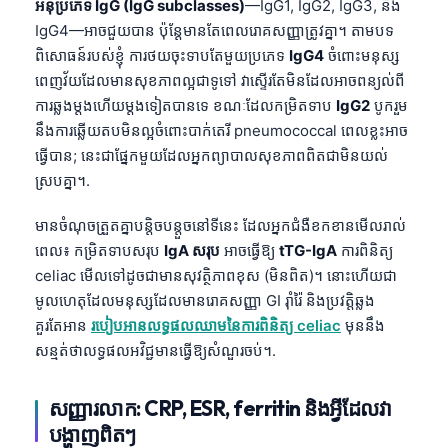
អនុប្រភេទ IgG (IgG subclasses)
—IgG1, IgG2, IgG3, និង
IgG4—អាចជួយបាន ប៉ុន្តែមានតែពេលរោគសញ្ញាត្រូវគ្នា។ តាមបទ
ពិសោធន៍របស់ខ្ញុំ ការថយចុះទាបតែមួយប្រភេទ
IgG4
ចំពោះមនុស្ស
ពេញវ័យដែលមានសុខភាពល្អជាទូទៅ វាស្ទើរតែមិនដែលអាចពន្យល់ពី
ការឆ្លងម្តងហើយម្តងទៀតបានទេ ខណៈដែលកម្រិតទាប
IgG2
បូករួម
នឹងការឆ្លើយតបមិនល្អចំពោះបាក់តេរី pneumococcal ពេលខ្លះអាច
ធ្វើបាន; នេះជាផ្នែកមួយដែលអ្នកព្យាបាលសុខភាពពិតជាមិនយល់
ស្របគ្នា។.
មានចំណុចត្រួតគ្នាបន្តិចបន្តួចនៅទីនេះ ដែលអ្នកជំងឺខកខានមើលរាល់
ពេល៖ កម្រិតទាបសរុប
IgA សរុប
អាចធ្វើឱ្យ
tTG-IgA
ការពិនិត្យ
celiac មើលទៅដូចជាមានសុវត្ថិភាពខុស (មិនពិត)។ នោះហើយជា
មូលហេតុដែលមនុស្សដែលមានរោគសញ្ញា GI រ៉ាំរ៉ៃ និងប្រវត្តិឆ្លង
គួរតែអាន
របៀបអានលទ្ធផលឈាមនៃការពិនិត្យ celiac
មុននឹង
សន្មត់ថាលទ្ធផលអវិជ្ជមានធ្វើឱ្យសំណួរចប់។.
សញ្ញារលាក: CRP, ESR, ferritin និងអ្វីដែលវា
បង្ហាញពិតៗ