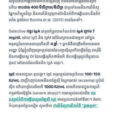
ជាមួយនឹងការឆ្លងមេរោគកើតឡើងវិញ គឺមិនមែនជារឿងចៃដន្យទេ
ហើយ
ទាបជាង 400 មីលីក្រាម/ឌីលីត្រ
ជាទូទៅសមនឹងការពិនិត្យ
ផ្នែកអភិម្យូនវិទ្យា និងការពិនិត្យឲ្យកាន់តែជិតអំពីការឆ្លើយតបនឹងវ៉ាក់
សាំង ដូចដែល Bonilla et al. (2015) បានណែនាំ។.
Selective
កង្វះ IgA
ជាទូទៅត្រូវបានកំណត់ថា
IgA ក្រោម 7
mg/dL
ដោយ IgG និង IgM នៅតែរក្សាបានជាធម្មតា នៅក្នុង
មនុស្សដែលមានអាយុលើសពី
4 ឆ្នាំ
. ។ អ្នកជំងឺជាច្រើនមិនមានរោគ
សញ្ញា ប៉ុន្តែខ្ញុំឃើញអត្រាខ្ពស់ជាងនៃបញ្ហាស៊ីណូកើតឡើងវិញ រាគរ៉ាំរ៉ៃ
និងការធ្វើតេស្ត GI ដែលធ្វើឲ្យគិតថាមិនអី (បែបធ្វើឲ្យស្ងប់ចិត្តដោយ
ខុស) នៅពេលដែលមិនគិត IgA សរុប។.
IgE
មានលក្ខណៈខុសគ្នា។ IgE សរុបខ្ពស់ជាងប្រហែល
100-150
IU/mL
ជាញឹកញាប់សមនឹងអាឡែស៊ី ស្បែករមាស់ (eczema) ឬប៉ារ៉ា
ស៊ីត ហើយកម្រិតលើសពី
1000 IU/mL
អាចកើតមានក្នុងការប្រតិ
កម្មអាលែស៊ីខ្លាំង (severe atopy)។ ការពន្យល់របស់យើង
ការ
ពន្យល់អំពីការធ្វើតេស្តអាឡែស៊ី IgE
មានប្រយោជន៍នៅទីនេះ។ ចំពោះ
កំហុសទូទៅមួយទៀត សូមមើល
ការពិនិត្យការពិតអំពី “ជួរធម្មតា”
.