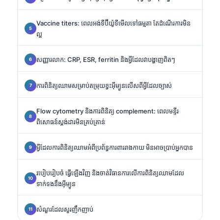
Vaccine titers: ពេលអង់ទីប៊ីយ៉ូទីមើលទៅធម្មតា តែដំណើរការមិន
ល្អ
សញ្ញារលាក: CRP, ESR, ferritin និងអ្វីដែលវាបង្ហាញពិតៗ
ការពិនិត្យឈាមសម្រាប់តម្រុយខ្វះអ៊ីម្យូនលើសពីអ្វីដែលច្បាស់
Flow cytometry និងការពិនិត្យ complement: ពេលមន្ទីរ
ពិសោធន៍ស្តង់ដារមិនគ្រប់គ្រាន់
អ្វីដែលការពិនិត្យឈាមអំពីប្រព័ន្ធការពាររាងកាយ មិនអាចប្រាប់អ្នកបាន
របៀបរៀបចំ ធ្វើឡើងវិញ និងចាត់វិធានការលើការពិនិត្យឈាមដែល
ទាក់ទងនឹងអ៊ីម្យូន
សំណួរដែលសួរញឹកញាប់