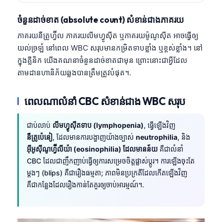
ចំនួនដាច់ខាត (absolute count) សំខាន់ជាងភាគរយ
ភាគរយនឺត្រូហ្វ៊ីល ភាគរយលីមហ្វូស៊ីត ឬភាគរយម៉ូណូស៊ីត អាចធ្វើឲ្យ
យល់ច្រឡំ នៅពេល WBC សរុបមានកម្រិតទាបខ្លាំង ឬខ្ពស់ខ្លាំង។ នៅ
ក្នុងគ្លីនិក យើងគណនាចំនួនដាច់ខាតជាមុន ព្រោះនោះជាអ្វីដែល
តាមដានហានិភ័យឆ្លងបានត្រឹមត្រូវបំផុត។.
ពេលណាលំនាំ CBC សំខាន់ជាង WBC សរុប
ជាប់លាប់
លីមហ្វូស៊ីតទាប (lymphopenia)
, ធ្វើឡើងវិញ
នឺត្រូប៉េនៀ
, ដែលមានការបង្ហាញយ៉ាងច្បាស់
neutrophilia
, និង
អ៊ីអូស៊ីណូហ្វ៊ីលីយ៉ា (eosinophilia) ដែលមានន័យ
គឺជាលំនាំ
CBC ដែលជាញឹកញាប់ធ្វើឲ្យការសម្រេចចិត្តផ្លាស់ប្តូរ។ ការឡើងចុះតែ
ម្តងៗ (blips) គឺជារឿងធម្មតា; ភាពមិនប្រក្រតីដែលកើតឡើងវិញ
គឺជាកន្លែងដែលរឿងកាន់តែគួរឲ្យចាប់អារម្មណ៍។.