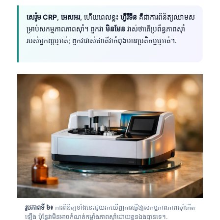
សេរ៉ូម CRP
,
អេសអរ
, ហើយពេលខ្លះ
ហ្វឺរីទីន
គឺជាការពិនិត្យឈាមស
ម្រាប់សកម្មភាពភាពស៊ាំ។ ពួកវា
មិនមែន
វាស់ថាតើប្រព័ន្ធភាពស៊ាំ
របស់អ្នកល្អឬអត់; ពួកវាវាស់ថាតើវាកំពុងមានប្រតិកម្មឬអត់។.
Norsk bokmål
រូបភាពទី ៦៖
ការពិនិត្យទាំងនេះជួយរកឃើញការធ្វើឱ្យសកម្មភាពភាពស៊ាំកើត
Ślōnskŏ gŏdka
ឡើង ប៉ុន្តែវាមិនអាចកំណត់កម្លាំងភាពស៊ាំដោយខ្លួនឯងបានទេ។.