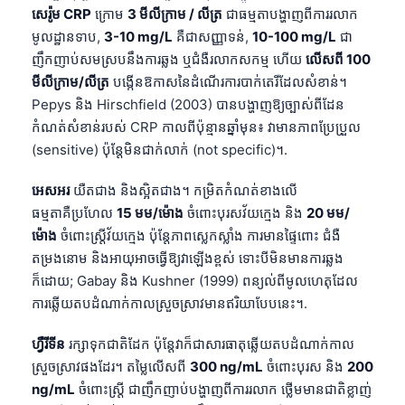
សេរ៉ូម CRP
ក្រោម
3 មីលីក្រាម / លីត្រ
ជាធម្មតាបង្ហាញពីការរលាក
Frysk
មូលដ្ឋានទាប,
3-10 mg/L
គឺជាសញ្ញាទន់,
10-100 mg/L
ជា
Esperanto
ញឹកញាប់សមស្របនឹងការឆ្លង ឬជំងឺរលាកសកម្ម ហើយ
លើសពី 100
Беларуская мова
មីលីក្រាម/លីត្រ
បង្កើនឱកាសនៃដំណើរការបាក់តេរីដែលសំខាន់។
Pepys និង Hirschfield (2003) បានបង្ហាញឱ្យច្បាស់ពីដែន
Татар теле
កំណត់សំខាន់របស់ CRP កាលពីប៉ុន្មានឆ្នាំមុន៖ វាមានភាពប្រែប្រួល
Кыргызча
(sensitive) ប៉ុន្តែមិនជាក់លាក់ (not specific)។.
ئۇيغۇرچە
អេសអរ
យឺតជាង និងស្អិតជាង។ កម្រិតកំណត់ខាងលើ
Cebuano
ធម្មតាគឺប្រហែល
15 មម/ម៉ោង
ចំពោះបុរសវ័យក្មេង និង
20 មម/
Basa Jawa
ម៉ោង
ចំពោះស្ត្រីវ័យក្មេង ប៉ុន្តែភាពស្លេកស្លាំង ការមានផ្ទៃពោះ ជំងឺ
ພາສາລາວ
តម្រងនោម និងអាយុអាចធ្វើឱ្យវាឡើងខ្ពស់ ទោះបីមិនមានការឆ្លង
ក៏ដោយ; Gabay និង Kushner (1999) ពន្យល់ពីមូលហេតុដែល
Монгол
ការឆ្លើយតបដំណាក់កាលស្រួចស្រាវមានឥរិយាបែបនេះ។.
Afrikaans
ហ្វឺរីទីន
រក្សាទុកជាតិដែក ប៉ុន្តែវាក៏ជាសារធាតុឆ្លើយតបដំណាក់កាល
العربية المغربية
ស្រួចស្រាវផងដែរ។ តម្លៃលើសពី
300 ng/mL
ចំពោះបុរស និង
200
Occitan
ng/mL
ចំពោះស្ត្រី ជាញឹកញាប់បង្ហាញពីការរលាក ថ្លើមមានជាតិខ្លាញ់