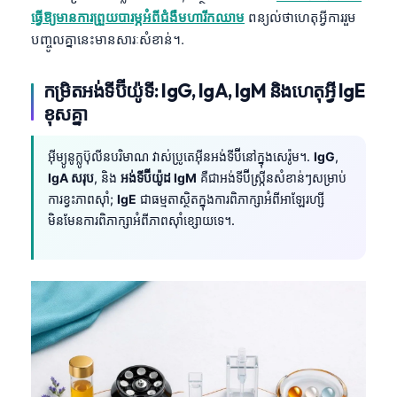
ធ្វើឱ្យមានការព្រួយបារម្ភអំពីជំងឺមហារីកឈាម
ពន្យល់ថាហេតុអ្វីការរួម
បញ្ចូលគ្នានេះមានសារៈសំខាន់។.
កម្រិតអង់ទីប៊ីយ៉ូទី: IgG, IgA, IgM និងហេតុអ្វី IgE
ខុសគ្នា
អ៊ីម្យូនូក្លូប៊ុលីនបរិមាណ វាស់ប្រូតេអ៊ីនអង់ទីប៊ីនៅក្នុងសេរ៉ូម។.
IgG
,
IgA សរុប
, និង
អង់ទីប៊ីយ៉ូដ IgM
គឺជាអង់ទីប៊ីស្ក្រីនសំខាន់ៗសម្រាប់
ការខ្វះភាពស៊ាំ;
IgE
ជាធម្មតាស្ថិតក្នុងការពិភាក្សាអំពីអាឡែរហ្សី
មិនមែនការពិភាក្សាអំពីភាពស៊ាំខ្សោយទេ។.