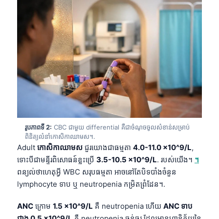
រូបភាពទី 2:
CBC ជាមួយ differential គឺជាចំណុចចូលសំខាន់សម្រាប់
ពិនិត្យលំនាំកោសិកាឈាមស។.
Adult
កោសិកាឈាមស
ជួរយោងជាធម្មតា
4.0-11.0 ×10^9/L
,
ទោះបីជាមន្ទីរពិសោធន៍ខ្លះប្រើ
3.5-10.5 ×10^9/L
. របស់យើង។
។
ពន្យល់ថាហេតុអ្វី WBC សរុបធម្មតា អាចនៅតែបិទបាំងចំនួន
lymphocyte ទាប ឬ neutropenia កម្រិតព្រំដែន។.
ANC
ក្រោម
1.5 ×10^9/L
គឺ neutropenia ហើយ
ANC ទាប
ជាង 0.5 ×10^9/L
គឺ neutropenia ធ្ងន់ធ្ងរ ដែលមានហានិភ័យនៃ