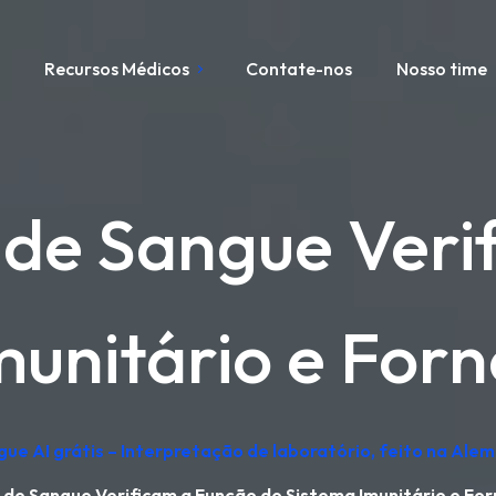
s
Recursos Médicos
Contate-nos
Nosso time
de Sangue Veri
munitário e Forn
gue AI grátis – Interpretação de laboratório, feito na Ale
de Sangue Verificam a Função do Sistema Imunitário e For