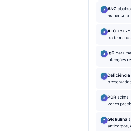
தமிழ்
ANC
abaixo
aumentar a 
తెలుగు
मराठी
ALC
abaixo
اردو
podem causa
বাংলা
IgG
geralme
Shqip
infecções re
Magyar
Deficiência
Slovenščina
preservadas
한국어
Polski
PCR
acima
vezes precis
Lietuvių kalba
Русский
Globulina
a
ქართული
anticorpos,