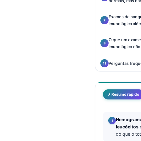
normais, mas nã
Català
O‘zbekcha
Exames de sangue
imunológica alé
Українська
አማርኛ
O que um exame
Kiswahili
imunológico não
ភាសាខ្មែរ
Perguntas frequ
ဗမာစာ
ไทย
Tagalog
⚡ Resumo rápido
Tiếng Việt
Bahasa Melayu
മലയാളം
Hemograma 
leucócitos
é
ಕನ್ನಡ
do que o tot
ગુજરાતી