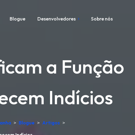
Blogue
Desenvolvedores
Sobre nós
ficam a Função
ecem Indícios
manha
>
Blogue
>
Artigos
>
necem Indícios