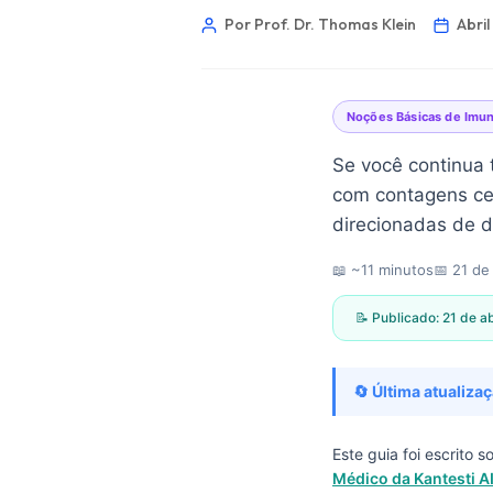
Por Prof. Dr. Thomas Klein
Abril
Noções Básicas de Imun
Se você continua 
com contagens cel
direcionadas de d
📖 ~11 minutos
📅
21 de
📝 Publicado:
21 de a
🔄 Última atualizaç
Norsk bokmål
Este guia foi escrito 
Médico da Kantesti A
Ślōnskŏ gŏdka