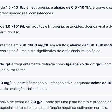
 de
1,5 ×10^9/L
é neutropenia, e
abaixo de 0,5 ×10^9/L
é grave o su
preocupação real com infecções.
 de
1,0 ×10^9/L
em adultos é linfopenia; esteroides, doença viral e d
r tudo isso.
nte fica em
700-1600 mg/dL
em adultos;
abaixo de 500-600 mg/
correntes é uma pista significativa de deficiência imunológica.
 de IgA
é frequentemente definida como
IgA abaixo de 7 mg/dL
com 
 de outra forma.
10 mg/L
sugere inflamação ou infecção ativa, enquanto
acima de 1
a de avaliação clínica imediata.
baixo de cerca de
2,0 g/dL
pode ser uma pista barata e precoce de
 especialmente se os testes de função hepática estiverem normais.