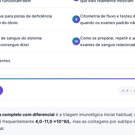
o funcionam bem
que eles realmente mostram
 para pistas de deficiência
Citometria de fluxo e testes
m do óbvio
quando os exames padrão não
 de sangue do sistema
Como se preparar, repetir e 
 consegue dizer
exames de sangue relacionad
entes
v1.0 —
completo com diferencial
é a triagem imunológica inicial habitual; 
 frequentemente
4,0-11,0 ×10^9/L
, mas as contagens por subtipo
al.