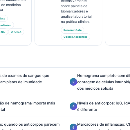
extensivamente
 de medicina
sobre painéis de
al.
biomarcadores e
análise laboratorial
Gate
na prática clínica.
cadêmico
ResearchGate
.edu
ORCIDA
Google Acadêmico
s de exames de sangue que
Hemograma completo com dif
cam pistas de imunidade
contagem de células imunológ
dos médicos solicita
ão de hemograma importa mais
Níveis de anticorpos: IgG, IgA
tal
é diferente
as: quando os anticorpos parecem
Marcadores de inflamação: CRP