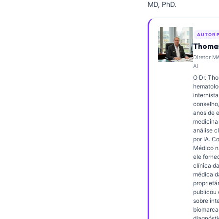
MD, PhD.
Frysk
Esperanto
AUTOR 
Беларуская мова
Thomas
Diretor M
Татар теле
AI
Кыргызча
O Dr. Th
hematolog
ئۇيغۇرچە
internista
conselho
Cebuano
anos de 
medicina 
Basa Jawa
análise cl
ພາສາລາວ
por IA. C
Médico na
Монгол
ele forne
clínica d
Afrikaans
médica d
proprietár
العربية المغربية
publicou
sobre int
Occitan
biomarca
diagnósti