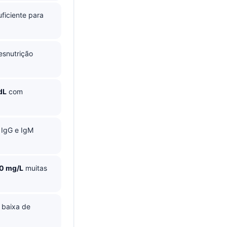
ficiente para
esnutrição
dL
com
IgG e IgM
00 mg/L
muitas
 baixa de