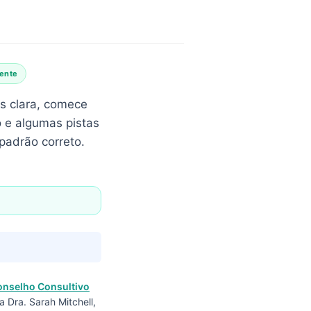
iente
s clara, comece
o e algumas pistas
padrão correto.
onselho Consultivo
a Dra. Sarah Mitchell,