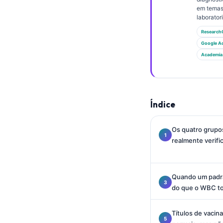
Gàidhlig
em temas
Euskara
laboratori
Research
Македонски јазик
Google A
Latviešu valoda
Academia
Galego
অসমীয়া
සිංහල
Índice
سنڌي
Os quatro grupo
پښتو
realmente verifi
Slovenčina
Quando um padr
Hrvatski
do que o WBC to
Suomi
Títulos de vacin
Қазақ тілі