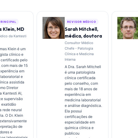
PRINCIPAL
REVISOR MÉDICO
 Klein, MD
Sarah Mitchell,
médica, doutora
édico da Kantesti
Consultor Médico
Chefe - Patologia
omas Klein é um
Clínica e Medicina
ista clínico e
Interna
 certificado pelo
, com mais de 15
A Dra. Sarah Mitchell
experiência em
é uma patologista
laboratorial e
clínica certificada
ínica assistida
pelo conselho, com
omo Diretor
mais de 18 anos de
 Kantesti AI,
experiência em
ce supervisão
medicina laboratorial
a exatidão
e análise diagnóstica.
a rede neural
Ela possui
ia. O Dr. Klein
certificações de
 extensivamente
especialidade em
erpretação de
química clínica e
dores e
publicou
cos laboratoriais