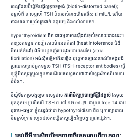
តេស្តដែលប៊ីយ៉ូទីនធ្វើឲ្យខូចទម្រង់ (biotin-distorted panel);
បន្ទាប់ពី ៦ សប្តាហ៍ TSH ពិតរបស់នាងកើនលើស ៨ mIU/L ហើយ
នាងមានអារម្មណ៍ត្រជាក់ ងងុយៗ និងទល់លាមក។.
hyperthyroidism ពិត ជាធម្មតាមានរឿងរ៉ាវទូលំទូលាយជាងនេះ។
ការស្រកទម្ងន់ ការញ័រ ភាពមិនអត់កំដៅ (heat intolerance ជំងឺ
មិនអត់កំដៅ) ជំងឺបេះដូងញ័របេះដូងដោយសរសៃ (atrial
fibrillation) អង់ស៊ីមថ្លើមកើនឡើង ឬវត្តមានច្បាស់លាស់នៃអង្គបដិ
ប្រាណសម្រាប់អ្នកទទួល TSH (TSH-receptor antibodies) ធ្វើ
ឲ្យខ្ញុំមិនសូវស្រួលក្នុងការបដិសេធលទ្ធផលថាជាសំឡេងរំខានពីអាហារ
បំប៉ន។.
ប៊ីយ៉ូទីនកម្របង្កឲ្យមានលទ្ធផល
ការពិនិត្យក្រពេញធីរ៉ូអ៊ីដខ្ពស់
តែមួយ
មុខខុស។ ប្រសិនបើ TSH ៧ ទៅ ១២ mIU/L ជាមួយ free T4 ទាប
ឬទាប-ធម្មតា ខ្ញុំសន្មត់ថាជា hypothyroidism ពិត ឬការព្យាបាល
មិនគ្រប់គ្រាន់ រហូតដល់ការធ្វើតេស្តឡើងវិញបង្ហាញជាផ្សេង។.
ត្រូវធ្វើអ្វី ប្រសិនបើអ្នកបានធ្វើតេស្តរួចហើយ ខណៈ