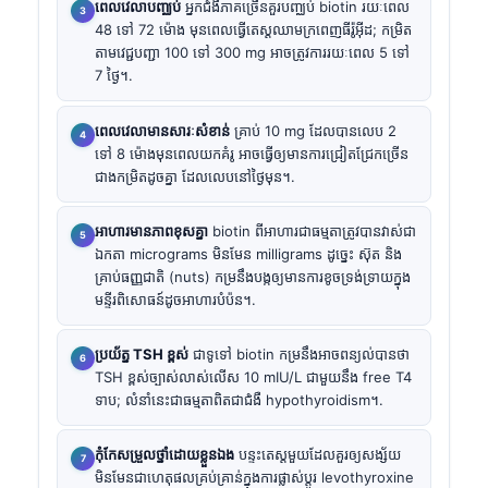
ពេលវេលាបញ្ឈប់
អ្នកជំងឺភាគច្រើនគួរបញ្ឈប់ biotin រយៈពេល
48 ទៅ 72 ម៉ោង មុនពេលធ្វើតេស្តឈាមក្រពេញធីរ៉ូអ៊ីដ; កម្រិត
តាមវេជ្ជបញ្ជា 100 ទៅ 300 mg អាចត្រូវការរយៈពេល 5 ទៅ
7 ថ្ងៃ។.
ពេលវេលាមានសារៈសំខាន់
គ្រាប់ 10 mg ដែលបានលេប 2
ទៅ 8 ម៉ោងមុនពេលយកគំរូ អាចធ្វើឲ្យមានការជ្រៀតជ្រែកច្រើន
ជាងកម្រិតដូចគ្នា ដែលលេបនៅថ្ងៃមុន។.
អាហារមានភាពខុសគ្នា
biotin ពីអាហារជាធម្មតាត្រូវបានវាស់ជា
ឯកតា micrograms មិនមែន milligrams ដូច្នេះ ស៊ុត និង
គ្រាប់ធញ្ញជាតិ (nuts) កម្រនឹងបង្កឲ្យមានការខូចទ្រង់ទ្រាយក្នុង
មន្ទីរពិសោធន៍ដូចអាហារបំប៉ន។.
ប្រយ័ត្ន TSH ខ្ពស់
ជាទូទៅ biotin កម្រនឹងអាចពន្យល់បានថា
TSH ខ្ពស់ច្បាស់លាស់លើស 10 mIU/L ជាមួយនឹង free T4
ទាប; លំនាំនេះជាធម្មតាពិតជាជំងឺ hypothyroidism។.
កុំកែសម្រួលថ្នាំដោយខ្លួនឯង
បន្ទះតេស្តមួយដែលគួរឲ្យសង្ស័យ
មិនមែនជាហេតុផលគ្រប់គ្រាន់ក្នុងការផ្លាស់ប្តូរ levothyroxine