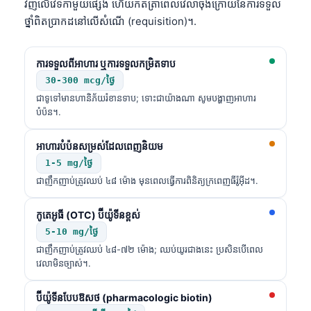
វិញលើវេទិកាមួយផ្សេង ហើយកត់ត្រាពេលវេលាចុងក្រោយនៃការទទួល
ថ្នាំពិតប្រាកដនៅលើសំណើ (requisition)។.
ការទទួលពីអាហារ ឬការទទួលកម្រិតទាប
30-300 mcg/ថ្ងៃ
ជាទូទៅមានហានិភ័យរំខានទាប; ទោះជាយ៉ាងណា សូមបង្ហាញអាហារ
បំប៉ន។.
អាហារបំប៉នសម្រស់ដែលពេញនិយម
1-5 mg/ថ្ងៃ
ជាញឹកញាប់ត្រូវឈប់ ៤៨ ម៉ោង មុនពេលធ្វើការពិនិត្យក្រពេញធីរ៉ូអ៊ីដ។.
កូតេអូធី (OTC) ប៊ីយ៉ូទីនខ្ពស់
5-10 mg/ថ្ងៃ
ជាញឹកញាប់ត្រូវឈប់ ៤៨-៧២ ម៉ោង; ឈប់យូរជាងនេះ ប្រសិនបើពេល
វេលាមិនច្បាស់។.
ប៊ីយ៉ូទីនបែបឱសថ (pharmacologic biotin)