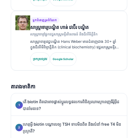
វិញ្ញាបនបត្រឯកទេសក្នុងគីមីវិទ្យាគ្លីនិក (clinical chemistry)
ហើយបានបោះពុម្ពយ៉ាងទូលំទូលាយលើបន្ទះសញ្ញាសម្គាល់ជីវសាស្ត្រ
និងការវិភាគក្នុងមន្ទីរពិសោធន៍ក្នុងការអនុវត្តព្យាបាល។.
អ្នកជំនាញរួមចំណែក
សាស្ត្រាចារ្យ​បណ្ឌិត ហាន់ វេប៊ើរ បណ្ឌិត
សាស្ត្រាចារ្យផ្នែកវេជ្ជសាស្ត្រមន្ទីរពិសោធន៍ និងជីវគីមីគ្លីនិក
សាស្ត្រាចារ្យវេជ្ជបណ្ឌិត Hans Weber មានជំនាញជាង 30+ ឆ្នាំ
ក្នុងជីវគីមីវិទ្យាគ្លីនិក (clinical biochemistry) វេជ្ជសាស្ត្រមន្ទីរ
ពិសោធន៍ និងការស្រាវជ្រាវសញ្ញាសម្គាល់ជីវសាស្ត្រ (biomarker
research)។ អតីតប្រធានសមាគមគីមីវិទ្យាគ្លីនិកអាល្លឺម៉ង់
ច្រកស្រាវជ្រាវ
Google Scholar
(German Society for Clinical Chemistry) លោកមានជំនាញ
ពិសេសលើការវិភាគបន្ទះរោគវិនិច្ឆ័យ (diagnostic panel
analysis) ការធ្វើស្តង់ដារសញ្ញាសម្គាល់ជីវសាស្ត្រ (biomarker
standardization) និងការវិភាគវេជ្ជសាស្ត្រមន្ទីរពិសោធន៍ដែលជួយ
តារាងមាតិកា
ដោយ AI។.
តើ biotin ពិតជាអាចផ្លាស់ប្តូរលទ្ធផលការពិនិត្យឈាមក្រពេញធីរ៉ូអ៊ីដ
បានមែនទេ?
ហេតុអ្វី biotin បណ្តាលឲ្យ TSH ទាបមិនពិត និងលំនាំ free T4 មិន
ប្រក្រតី?