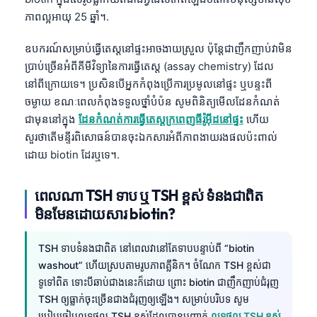
日本語
ភាពល្អអាយុ 25 ឆ្នាំ។.
Eesti
ឧបករណ៍សម្រាប់ធ្វើតេស្តនៅផ្ទះអាចងាយស្រួល ប៉ុន្តែជាញឹកញាប់វាមិន
Azərbaycan dili
ប្រាប់ច្រើនអំពីគីមីវិទ្យានៃការធ្វើតេស្ត (assay chemistry) ដែល
Bosanski
នៅពីក្រោយទេ។ ប្រសិនបើអ្នកកំពុងប្រើការប្រមូលនៅផ្ទះ ឬបន្ទះពី
Svenska
ចម្ងាយ ខណៈពេលកំពុងទទួលថ្នាំបំប៉ន សូមពិនិត្យមើលដែនកំណត់
ជាមុននៅក្នុង
ដែនកំណត់ការធ្វើតេស្តក្រពេញធីរ៉ូអ៊ីដនៅផ្ទះ
ហើយ
Српски језик
សួរថាតើមន្ទីរពិសោធន៍បានចុះឯកសារអំពីភាពងាយរងផលប៉ះពាល់
Íslenska
ដោយ biotin ដែរឬទេ។.
Հայերեն
ពេលណា TSH ទាប ឬ TSH ខ្ពស់ ទំនងជាពិត
Bahasa Indonesia
មិនមែនដោយសារ biotin?
हिन्दी
Nederlands
TSH ទាបទំនងជាពិត នៅពេលវានៅតែទាបបន្ទាប់ពី “biotin
Dansk
washout” ហើយស្របតាមរូបភាពគ្លីនិក។ ចំណែក TSH ខ្ពស់ជា
ទូទៅពិត ទោះបីឆាប់ជាងនេះក៏ដោយ ព្រោះ biotin ជាញឹកញាប់ជំរុញ
Български
TSH ឲ្យធ្លាក់ចុះច្រើនជាងជំរុញឲ្យឡើង។ សម្រាប់បរិបទ សូម
فارسی
ប្រៀបធៀបលទ្ធផល TSH ខ្ពស់ដែលបានបញ្ជាក់
លទ្ធផល TSH ខ្ពស់