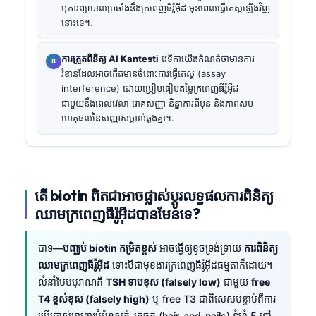
ឬការព្យាបាលប្រឆាំងនឹងក្រពេញធីរ៉ូអ៊ីដ មុនពេលធ្វើតេស្តឡើងវិញ
នោះទេ។.
ការត្រួតពិនិត្យ AI Kantesti
វេទិកាយើងកំណត់ថាមានការ
រំខានដែលអាចកើតមានចំពោះការធ្វើតេស្ត (assay
interference) ដោយប្រៀបធៀបតម្លៃក្រពេញធីរ៉ូអ៊ីដ
ជាមួយនឹងពេលវេលា រោគសញ្ញា និន្នាការពីមុន និងភាពសម
ហេតុផលនៃសញ្ញាសម្គាល់ឆ្លងគ្នា។.
តើ biotin ពិតជាអាចផ្លាស់ប្តូរលទ្ធផលការពិនិត្យ
ឈាមក្រពេញធីរ៉ូអ៊ីដបានមែនទេ?
បាទ—
បញ្ឈប់ biotin កម្រិតខ្ពស់
អាចធ្វើឲ្យខូចទ្រង់ទ្រាយ
ការពិនិត្យ
ឈាមក្រពេញធីរ៉ូអ៊ីដ
ទោះបីជាមុខងារក្រពេញធីរ៉ូអ៊ីដធម្មតាក៏ដោយ។
លំនាំបែបបុរាណគឺ
TSH ទាបខុស (falsely low)
ជាមួយ
free
T4 ខ្ពស់ខុស (falsely high)
ឬ free T3 ជាពិសេសបន្ទាប់ពីការ
ប្រើប្រាស់អាហារបំប៉នសក់-ក្រចក (hair-and-nails) ទំហំ 5 ទៅ