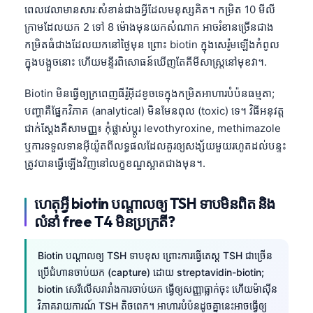
ពេលវេលាមានសារៈសំខាន់ជាងអ្វីដែលមនុស្សគិត។ កម្រិត 10 មីលី
ក្រាមដែលយក 2 ទៅ 8 ម៉ោងមុនយកសំណាក អាចរំខានច្រើនជាង
កម្រិតធំជាងដែលយកនៅថ្ងៃមុន ព្រោះ biotin ក្នុងសេរ៉ូមឡើងកំពូល
ក្នុងបង្អួចនោះ ហើយមន្ទីរពិសោធន៍ឃើញតែគីមីសាស្ត្រនៅមុខវា។.
Biotin មិនធ្វើឲ្យក្រពេញធីរ៉ូអ៊ីដខូចទេក្នុងកម្រិតអាហារបំប៉នធម្មតា;
បញ្ហាគឺផ្នែកវិភាគ (analytical) មិនមែនពុល (toxic) ទេ។ វិធីអនុវត្ត
ជាក់ស្តែងគឺសាមញ្ញ៖ កុំផ្លាស់ប្តូរ levothyroxine, methimazole
ឬការទទួលទានអ៊ីយ៉ូតពីលទ្ធផលដែលគួរឲ្យសង្ស័យមួយរហូតដល់បន្ទះ
ត្រូវបានធ្វើឡើងវិញនៅលក្ខខណ្ឌស្អាតជាងមុន។.
ហេតុអ្វី biotin បណ្តាលឲ្យ TSH ទាបមិនពិត និង
លំនាំ free T4 មិនប្រក្រតី?
Biotin បណ្តាលឲ្យ TSH ទាបខុស ព្រោះការធ្វើតេស្ត TSH ជាច្រើន
ប្រើជំហានចាប់យក (capture) ដោយ streptavidin-biotin;
biotin សេរីលើសរារាំងការចាប់យក ធ្វើឲ្យសញ្ញាធ្លាក់ចុះ ហើយម៉ាស៊ីន
វិភាគរាយការណ៍ TSH តិចពេក។ អាហារបំប៉នដូចគ្នានេះអាចធ្វើឲ្យ