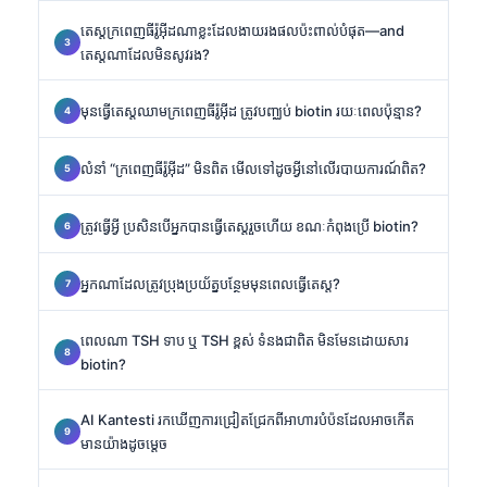
តេស្តក្រពេញធីរ៉ូអ៊ីដណាខ្លះដែលងាយរងផលប៉ះពាល់បំផុត—and
តេស្តណាដែលមិនសូវរង?
មុនធ្វើតេស្តឈាមក្រពេញធីរ៉ូអ៊ីដ ត្រូវបញ្ឈប់ biotin រយៈពេលប៉ុន្មាន?
លំនាំ “ក្រពេញធីរ៉ូអ៊ីដ” មិនពិត មើលទៅដូចអ្វីនៅលើរបាយការណ៍ពិត?
ត្រូវធ្វើអ្វី ប្រសិនបើអ្នកបានធ្វើតេស្តរួចហើយ ខណៈកំពុងប្រើ biotin?
អ្នកណាដែលត្រូវប្រុងប្រយ័ត្នបន្ថែមមុនពេលធ្វើតេស្ត?
ពេលណា TSH ទាប ឬ TSH ខ្ពស់ ទំនងជាពិត មិនមែនដោយសារ
biotin?
AI Kantesti រកឃើញការជ្រៀតជ្រែកពីអាហារបំប៉នដែលអាចកើត
មានយ៉ាងដូចម្តេច