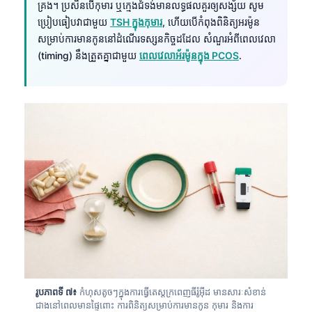
គ្រង។ ប្រសិនបើកុមារ ឬក្មេងជំទង់មានលទ្ធផលគួរឲ្យសង្ស័យ សូម
Català
ប្រៀបធៀបវាជាមួយ
TSH ក្នុងកុមារ
, ហើយបើកំពុងពិនិត្យអរម៉ូន
O‘zbekcha
សម្រាប់ការមានកូននៅដំណើរទស្សនកិច្ចដដែល សំណួរអំពីពេលវេលា
(timing) នឹងត្រួតគ្នាជាមួយ
ពេលវេលាអ័រម៉ូនក្នុង PCOS
.
Українська
አማርኛ
Kiswahili
ဗမာစာ
ไทย
Tagalog
Tiếng Việt
Bahasa Melayu
മലയാളം
ಕನ್ನಡ
ગુજરાતી
រូបភាពទី ៧៖
កំហុសតូចៗក្នុងការធ្វើតេស្តក្រពេញធីរ៉ូអ៊ីដ មានសារៈសំខាន់
ជាងនៅពេលមានផ្ទៃពោះ ការពិនិត្យសម្រាប់ការមានកូន កុមារ និងការ
தமிழ்