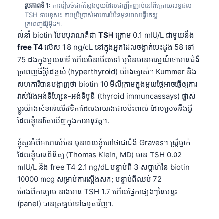
រូបភាពទី 1:
ការរៀបចំជាក់ស្តែងមួយដែលជាញឹកញាប់នៅពីក្រោយលទ្ធផល
TSH ទាបខុស៖ ការប្រើប្រាស់អាហារបំប៉នមុនពេលធ្វើតេស្ត
ក្រពេញធីរ៉ូអ៊ីដ។.
លំនាំ biotin បែបបុរាណគឺជា
TSH
ក្រោម 0.1 mIU/L ជាមួយនឹង
free T4
លើស 1.8 ng/dL នៅក្នុងអ្នកដែលចង្វាក់បេះដូង 58 ទៅ
75 ដងក្នុងមួយនាទី ហើយមិនមើលទៅ ឬមិនមានអារម្មណ៍ថាមានជំងឺ
ក្រពេញធីរ៉ូអ៊ីដខ្ពស់ (hyperthyroid) យ៉ាងច្បាស់។ Kummer និង
សហការីបានបង្ហាញថា biotin 10 មីលីក្រាមក្នុងមួយថ្ងៃអាចធ្វើឲ្យការ
វាស់វែងអង់ទីហ្សែន-អង់ទីបូឌី (thyroid immunoassays) ផ្លាស់
ប្តូរយ៉ាងសំខាន់លើវេទិកាដែលងាយរងផលប៉ះពាល់ ដែលស្របនឹងអ្វី
ដែលខ្ញុំនៅតែឃើញក្នុងការអនុវត្ត។.
ខ្ញុំសួរអំពីអាហារបំប៉ន មុនពេលខ្ញុំហៅថាជាជំងឺ Graves។ ស្ត្រីម្នាក់
ដែលខ្ញុំបានពិនិត្យ (Thomas Klein, MD) មាន TSH 0.02
mIU/L និង free T4 2.1 ng/dL បន្ទាប់ពី 3 សប្តាហ៍នៃ biotin
10000 mcg សម្រាប់ការស្តើងសក់; បន្ទាប់ពីឈប់ 72
ម៉ោងពីកន្សោម នាងមាន TSH 1.7 ហើយផ្នែកផ្សេងៗនៃបន្ទះ
(panel) បានត្រឡប់ទៅធម្មតាវិញ។.