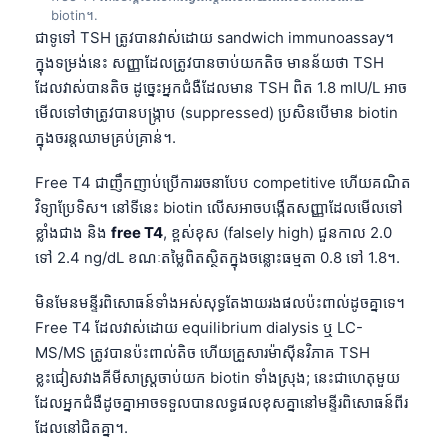
biotin។.
ជាទូទៅ TSH ត្រូវបានវាស់ដោយ sandwich immunoassay។
ក្នុងទម្រង់នេះ សញ្ញាដែលត្រូវបានចាប់យកតិច មានន័យថា TSH
ដែលវាស់បានតិច ដូច្នេះអ្នកជំងឺដែលមាន TSH ពិត 1.8 mIU/L អាច
មើលទៅថាត្រូវបានបង្ក្រាប (suppressed) ប្រសិនបើមាន biotin
ក្នុងចរន្តឈាមគ្រប់គ្រាន់។.
Free T4 ជាញឹកញាប់ប្រើការរចនាបែប competitive ហើយគណិត
វិទ្យាប្រែទិស។ នៅទីនេះ biotin លើសអាចបង្កើតសញ្ញាដែលមើលទៅ
ខ្លាំងជាង និង
free T4
, ខ្ពស់ខុស (falsely high) ជួនកាល 2.0
ទៅ 2.4 ng/dL ខណៈតម្លៃពិតស្ថិតក្នុងចន្លោះធម្មតា 0.8 ទៅ 1.8។.
មិនមែនមន្ទីរពិសោធន៍ទាំងអស់សុទ្ធតែងាយរងផលប៉ះពាល់ដូចគ្នាទេ។
Free T4 ដែលវាស់ដោយ equilibrium dialysis ឬ LC-
MS/MS ត្រូវបានប៉ះពាល់តិច ហើយគ្រួសារម៉ាស៊ីនវិភាគ TSH
ខ្លះជៀសវាងគីមីសាស្ត្រចាប់យក biotin ទាំងស្រុង; នេះជាហេតុមួយ
ដែលអ្នកជំងឺដូចគ្នាអាចទទួលបានលទ្ធផលខុសគ្នានៅមន្ទីរពិសោធន៍ពីរ
ដែលនៅជិតគ្នា។.