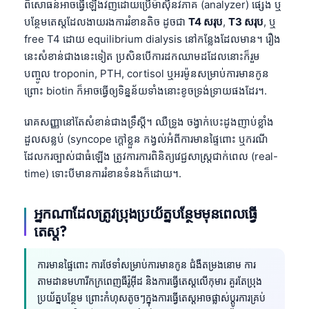
Gàidhlig
ពិសោធន៍អាចធ្វើឡើងវិញដោយប្រើម៉ាស៊ីនវិភាគ (analyzer) ផ្សេង ឬ
បន្ថែមតេស្តដែលងាយរងការរំខានតិច ដូចជា
T4 សរុប
,
T3 សរុប
, ឬ
Euskara
free T4 ដោយ equilibrium dialysis នៅកន្លែងដែលមាន។ រឿង
Македонски јазик
នេះសំខាន់ជាងនេះទៀត ប្រសិនបើការដកឈាមដដែលនោះក៏រួម
Latviešu valoda
បញ្ចូល troponin, PTH, cortisol ឬអរម៉ូនសម្រាប់ការមានកូន
ព្រោះ biotin ក៏អាចធ្វើឲ្យទិន្នន័យទាំងនោះខូចទ្រង់ទ្រាយផងដែរ។.
Galego
অসমীয়া
រោគសញ្ញានៅតែសំខាន់ជាងទ្រឹស្តី។ ឈឺទ្រូង ចង្វាក់បេះដូងញាប់ខ្លាំង
සිංහල
ដួលសន្លប់ (syncope ក្តៅខ្លួន កង្វល់អំពីការមានផ្ទៃពោះ ឬករណី
ដែលករច្បាស់ជាធំឡើង ត្រូវការការពិនិត្យវេជ្ជសាស្ត្រជាក់ពេល (real-
سنڌي
time) ទោះបីមានការរំខានទំនងក៏ដោយ។.
پښتو
អ្នកណាដែលត្រូវប្រុងប្រយ័ត្នបន្ថែមមុនពេលធ្វើ
តេស្ត?
Slovenčina
Hrvatski
ការមានផ្ទៃពោះ ការថែទាំសម្រាប់ការមានកូន ជំងឺតម្រងនោម ការ
Suomi
តាមដានមហារីកក្រពេញធីរ៉ូអ៊ីដ និងការធ្វើតេស្តលើកុមារ គួរតែប្រុង
Қазақ тілі
ប្រយ័ត្នបន្ថែម ព្រោះកំហុសតូចៗក្នុងការធ្វើតេស្តអាចផ្លាស់ប្តូរការគ្រប់