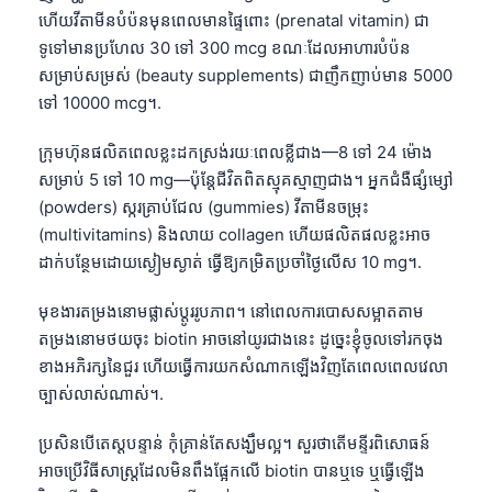
ហើយវីតាមីនបំប៉នមុនពេលមានផ្ទៃពោះ (prenatal vitamin) ជា
ទូទៅមានប្រហែល 30 ទៅ 300 mcg ខណៈដែលអាហារបំប៉ន
សម្រាប់សម្រស់ (beauty supplements) ជាញឹកញាប់មាន 5000
ទៅ 10000 mcg។.
ក្រុមហ៊ុនផលិតពេលខ្លះដកស្រង់រយៈពេលខ្លីជាង—8 ទៅ 24 ម៉ោង
សម្រាប់ 5 ទៅ 10 mg—ប៉ុន្តែជីវិតពិតស្មុគស្មាញជាង។ អ្នកជំងឺផ្សំម្សៅ
(powders) ស្ករគ្រាប់ជែល (gummies) វីតាមីនចម្រុះ
(multivitamins) និងលាយ collagen ហើយផលិតផលខ្លះអាច
ដាក់បន្ថែមដោយស្ងៀមស្ងាត់ ធ្វើឱ្យកម្រិតប្រចាំថ្ងៃលើស 10 mg។.
មុខងារតម្រងនោមផ្លាស់ប្តូររូបភាព។ នៅពេលការបោសសម្អាតតាម
តម្រងនោមថយចុះ biotin អាចនៅយូរជាងនេះ ដូច្នេះខ្ញុំចូលទៅរកចុង
ខាងអភិរក្សនៃជួរ ហើយធ្វើការយកសំណាកឡើងវិញតែពេលពេលវេលា
ច្បាស់លាស់ណាស់។.
ប្រសិនបើតេស្តបន្ទាន់ កុំគ្រាន់តែសង្ឃឹមល្អ។ សួរថាតើមន្ទីរពិសោធន៍
អាចប្រើវិធីសាស្ត្រដែលមិនពឹងផ្អែកលើ biotin បានឬទេ ឬធ្វើឡើង