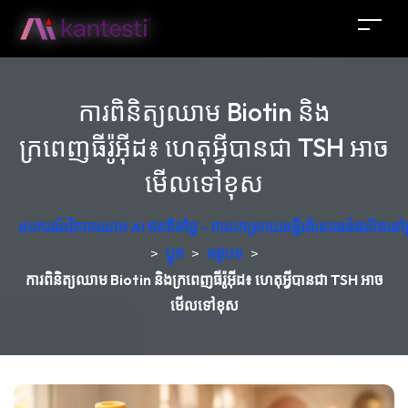
ការពិនិត្យឈាម Biotin និង
ក្រពេញធីរ៉ូអ៊ីដ៖ ហេតុអ្វីបានជា TSH អាច
មើលទៅខុស
ឧបករណ៍វិភាគឈាម AI ឥតគិតថ្លៃ - ការបកស្រាយមន្ទីរពិសោធន៍ផលិតនៅប
>
ប្លុក
>
អត្ថបទ
>
ការពិនិត្យឈាម Biotin និងក្រពេញធីរ៉ូអ៊ីដ៖ ហេតុអ្វីបានជា TSH អាច
មើលទៅខុស