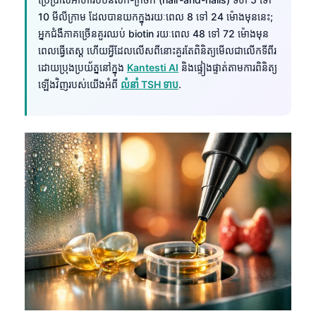
10 មីលីក្រាម ដែលបានយកក្នុងរយៈពេល 8 ទៅ 24 ម៉ោងមុននេះ;
អ្នកជំងឺភាគច្រើនគួរឈប់ biotin រយៈពេល 48 ទៅ 72 ម៉ោងមុន
ពេលធ្វើតេស្ត ហើយអ្វីដែលលើសពីនោះគួរតែពិនិត្យមើលជាលើកទីពីរ
ដោយប្រុងប្រយ័ត្ននៅក្នុង
Kantesti AI
និងផ្ទៀងផ្ទាត់តាមការពិនិត្យ
ឡើងវិញរបស់យើងអំពី
លំនាំ TSH ទាប
.