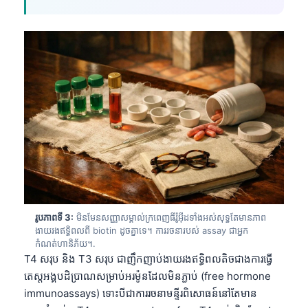
រូបភាពទី 3:
មិនមែនសញ្ញាសម្គាល់ក្រពេញធីរ៉ូអ៊ីដទាំងអស់សុទ្ធតែមានភាព
ងាយរងឥទ្ធិពលពី biotin ដូចគ្នាទេ។ ការរចនារបស់ assay ជាអ្នក
កំណត់ហានិភ័យ។.
T4 សរុប និង T3 សរុប ជាញឹកញាប់ងាយរងឥទ្ធិពលតិចជាងការធ្វើ
តេស្តអង្គបដិប្រាណសម្រាប់អរម៉ូនដែលមិនភ្ជាប់ (free hormone
immunoassays) ទោះបីជាការរចនាមន្ទីរពិសោធន៍នៅតែមាន