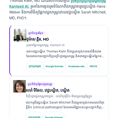
Thomas Klein, MD
ដោយសហការជាមួយ
ក្រុមប្រឹក្សាប្រឹក្សាវេជ្ជសាស្ត្រ
Kantesti AI
, រួមទាំងការចូលរួមចំណែកពីសាស្ត្រាចារ្យវេជ្ជបណ្ឌិត Hans
Weber និងការពិនិត្យផ្នែកវេជ្ជសាស្ត្រដោយវេជ្ជបណ្ឌិត Sarah Mitchell,
MD, PhD។.
អ្នកនិពន្ធនាំមុខ
ថូម៉ាស គ្លីន, MD
ប្រធានផ្នែកវេជ្ជសាស្ត្រ, Kantesti AI
លោកវេជ្ជបណ្ឌិត Thomas Klein គឺជាគ្រូពេទ្យឯកទេសជំងឺឈាម
ដែលមានការបញ្ជាក់ពីក្រុមប្រឹក្សាវេជ្ជសាស្ត្រ និងជាវេជ្ជបណ្ឌិតផ្នែកវេជ្ជ
សាស្ត្រផ្ទៃក្នុង ដែលមានបទពិសោធន៍ជាង 15 ឆ្នាំក្នុងវិស័យវេជ្ជ
សាស្ត្រមន្ទីរពិសោធន៍ និងការវិភាគផ្នែកព្យាបាលដែលជួយដោយ AI។
ច្រកស្រាវជ្រាវ
Google Scholar
Academia.edu
ORCID
ក្នុងតួនាទីជានាយកវេជ្ជសាស្ត្រនៅ Kantesti AI លោកផ្តល់ការត្រួត
ពិនិត្យផ្នែកវេជ្ជសាស្ត្រលើភាពត្រឹមត្រូវនៃការវិភាគផ្នែកវេជ្ជសាស្ត្ររបស់
បណ្តាញសរសៃប្រសាទដែលជាកម្មសិទ្ធិ។ លោកវេជ្ជបណ្ឌិត Klein
បានបោះពុម្ពផ្សាយយ៉ាងទូលំទូលាយលើការបកស្រាយសញ្ញា
អ្នកពិនិត្យផ្នែកវេជ្ជសាស្ត្រ
សម្គាល់ជីវសាស្ត្រ និងការធ្វើរោគវិនិច្ឆ័យក្នុងមន្ទីរពិសោធន៍លើប្រធានប
សារ៉ា មីឆែល, វេជ្ជបណ្ឌិត, បណ្ឌិត
ទទាក់ទងនឹងវេជ្ជសាស្ត្រមន្ទីរពិសោធន៍។.
ទីប្រឹក្សាវេជ្ជសាស្ត្រជាន់ខ្ពស់ - រោគវិទ្យាគ្លីនិក និងវេជ្ជសាស្ត្រផ្ទៃក្នុង
លោកស្រីវេជ្ជបណ្ឌិត Sarah Mitchell គឺជាគ្រូពេទ្យឯកទេសរោគវិទ្យា
គ្លីនិក (clinical pathologist) ដែលមានវិញ្ញាបនបត្របញ្ជាក់ពីក្រុម
ប្រឹក្សាវេជ្ជសាស្ត្រ និងមានបទពិសោធន៍ជាង 18 ឆ្នាំក្នុងវិស័យវេជ្ជ
សាស្ត្រមន្ទីរពិសោធន៍ និងការវិភាគផ្នែករោគវិនិច្ឆ័យ។ លោកស្រីមាន
ច្រកស្រាវជ្រាវ
Google Scholar