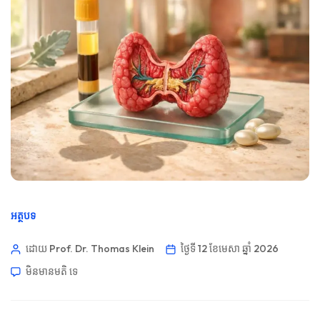
អត្ថបទ
ដោយ Prof. Dr. Thomas Klein
ថ្ងៃទី 12 ខែមេសា ឆ្នាំ 2026
មិនមាន​មតិ​
ទេ