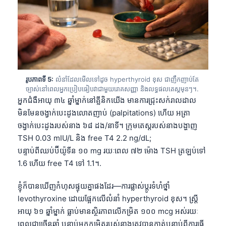
រូបភាពទី 5:
លំនាំដែលមើលទៅដូច hyperthyroid ខុស ជាញឹកញាប់តែ
ច្បាស់នៅពេលអ្នកប្រៀបធៀបវាជាមួយរោគសញ្ញា និងលទ្ធផលតេស្តមុនៗ។.
អ្នកជំងឺអាយុ ៣៤ ឆ្នាំម្នាក់នៅគ្លីនិកយើង មានការជ្រុះសក់រាលដាល
មិនមែនចង្វាក់បេះដូងលោតញាប់ (palpitations) ហើយ អត្រា
ចង្វាក់បេះដូងរបស់នាង ៦៨ ដង/នាទី។ ក្រុមតេស្តរបស់នាងបង្ហាញ
TSH 0.03 mIU/L និង free T4 2.2 ng/dL;
បន្ទាប់ពីឈប់ប៊ីយ៉ូទីន ១០ mg រយៈពេល ៧២ ម៉ោង TSH ត្រឡប់ទៅ
1.6 ហើយ free T4 ទៅ 1.1។.
ខ្ញុំក៏បានឃើញកំហុសផ្ទុយគ្នាផងដែរ—ការផ្លាស់ប្តូរទំហំថ្នាំ
levothyroxine ដោយផ្អែកលើលំនាំ hyperthyroid ខុស។ ស្ត្រី
អាយុ ៦១ ឆ្នាំម្នាក់ ធ្លាប់មានស្ថិរភាពលើកម្រិត ១០០ mcg អស់រយៈ
ពេលជាច្រើនឆ្នាំ បន្ទាប់មកកម្រិតរបស់នាងត្រូវបានកាត់បន្ទាប់ពីការធ្វើ