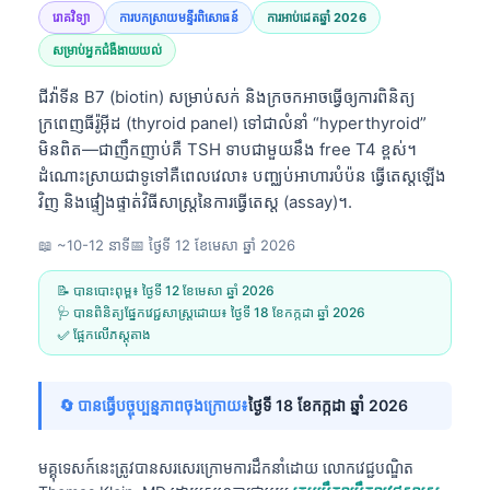
រោគវិទ្យា
ការបកស្រាយមន្ទីរពិសោធន៍
ការអាប់ដេតឆ្នាំ 2026
សម្រាប់អ្នកជំងឺងាយយល់
ជីវ៉ាទីន B7 (biotin) សម្រាប់សក់ និងក្រចកអាចធ្វើឲ្យការពិនិត្យ
ក្រពេញធីរ៉ូអ៊ីដ (thyroid panel) ទៅជាលំនាំ “hyperthyroid”
មិនពិត—ជាញឹកញាប់គឺ TSH ទាបជាមួយនឹង free T4 ខ្ពស់។
ដំណោះស្រាយជាទូទៅគឺពេលវេលា៖ បញ្ឈប់អាហារបំប៉ន ធ្វើតេស្តឡើង
វិញ និងផ្ទៀងផ្ទាត់វិធីសាស្ត្រនៃការធ្វើតេស្ត (assay)។.
📖 ~10-12 នាទី
📅
ថ្ងៃទី 12 ខែមេសា ឆ្នាំ 2026
📝 បានបោះពុម្ព៖
ថ្ងៃទី 12 ខែមេសា ឆ្នាំ 2026
🩺 បានពិនិត្យផ្នែកវេជ្ជសាស្ត្រដោយ៖
ថ្ងៃទី 18 ខែកក្កដា ឆ្នាំ 2026
✅ ផ្អែកលើភស្តុតាង
🔄 បានធ្វើបច្ចុប្បន្នភាពចុងក្រោយ៖
ថ្ងៃទី 18 ខែកក្កដា ឆ្នាំ 2026
មគ្គុទេសក៍នេះត្រូវបានសរសេរក្រោមការដឹកនាំដោយ
លោកវេជ្ជបណ្ឌិត