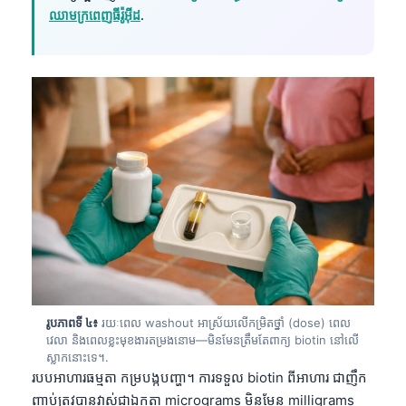
ឈាមក្រពេញធីរ៉ូអ៊ីដ
.
រូបភាពទី ៤៖
រយៈពេល washout អាស្រ័យលើកម្រិតថ្នាំ (dose) ពេល
វេលា និងពេលខ្លះមុខងារតម្រងនោម—មិនមែនត្រឹមតែពាក្យ biotin នៅលើ
ស្លាកនោះទេ។.
របបអាហារធម្មតា កម្របង្កបញ្ហា។ ការទទួល biotin ពីអាហារ ជាញឹក
ញាប់ត្រូវបានវាស់ជាឯកតា micrograms មិនមែន milligrams