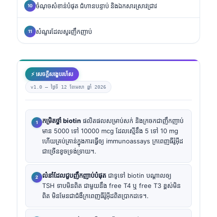
ចំណុចសំខាន់បំផុត ជំហានបន្ទាប់ និងឯកសារស្រាវជ្រាវ
សំណួរដែលសួរញឹកញាប់
⚡ សេចក្តីសង្ខេបរហ័ស
v1.0 —
ថ្ងៃទី 12 ខែមេសា ឆ្នាំ 2026
កម្រិតថ្នាំ biotin
ផលិតផលសម្រាប់សក់ និងក្រចកជាញឹកញាប់
មាន 5000 ទៅ 10000 mcg ដែលស្មើនឹង 5 ទៅ 10 mg
ហើយគ្រប់គ្រាន់ក្នុងការធ្វើឲ្យ immunoassays ក្រពេញធីរ៉ូអ៊ីដ
ជាច្រើនខូចទ្រង់ទ្រាយ។.
លំនាំដែលជួបញឹកញាប់បំផុត
ជាទូទៅ biotin បណ្តាលឲ្យ
TSH ទាបមិនពិត ជាមួយនឹង free T4 ឬ free T3 ខ្ពស់មិន
ពិត មិនមែនជាជំងឺក្រពេញធីរ៉ូអ៊ីដពិតប្រាកដទេ។.