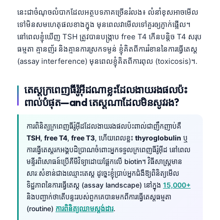
នេះជាចំណុចលំបាកដែលអត្ថបទភាគច្រើនរំលង៖ លំនាំខុសអាចមើល
ទៅមិនសមហេតុផលខាងក្នុង មុនពេលវាមើលទៅគួរឲ្យភ្ញាក់ផ្អើល។
នៅពេលខ្ញុំឃើញ TSH ត្រូវបានបង្ក្រាប free T4 កើនបន្តិច T4 សរុប
ធម្មតា គ្មានញ័រ និងគ្មានការស្រកទម្ងន់ ខ្ញុំគិតពីការរំខាននៃការធ្វើតេស្ត
(assay interference) មុនពេលខ្ញុំគិតពីការពុល (toxicosis)។.
តេស្តក្រពេញធីរ៉ូអ៊ីដណាខ្លះដែលងាយរងផលប៉ះ
ពាល់បំផុត—and តេស្តណាដែលមិនសូវរង?
ការពិនិត្យក្រពេញធីរ៉ូអ៊ីដដែលងាយរងផលប៉ះពាល់ជាញឹកញាប់គឺ
TSH
,
free T4
,
free T3
, ហើយពេលខ្លះ
thyroglobulin
ឬ
ការធ្វើតេស្តរកអង្គបដិប្រាណចំពោះអ្នកទទួលក្រពេញធីរ៉ូអ៊ីដ នៅពេល
មន្ទីរពិសោធន៍ប្រើគីមីវិទ្យាដោយផ្អែកលើ biotin។ វិធីសាស្ត្រមាន
សារៈសំខាន់ជាងឈ្មោះតេស្ត ដូច្នេះខ្ញុំប្រាប់អ្នកជំងឺឱ្យពិនិត្យមើល
ទិដ្ឋភាពនៃការធ្វើតេស្ត (assay landscape) នៅក្នុង
15,000+
និងបញ្ជាក់ថាតើបន្ទះរបស់ពួកគេបានមកពីការធ្វើតេស្តធម្មតា
(routine)
ការពិនិត្យឈាមស្តង់ដារ
.