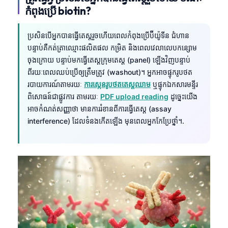
កំពុងប្រើ biotin?
ប្រសិនបើអ្នកបានធ្វើតេស្តរួចហើយពេលកំពុងប្រើប៊ីយ៉ូទីន ជំហាន
បន្ទាប់គឺកត់ត្រាឈ្មោះផលិតផល កម្រិត និងពេលវេលាលេបកន្សោម
ចុងក្រោយ បន្ទាប់មកធ្វើតេស្តក្រុមតេស្ត (panel) ឡើងវិញបន្ទាប់
ពីរយៈពេលឈប់ប្រើឲ្យត្រឹមត្រូវ (washout)។ អ្នកអាចផ្ទុករូបថត
របាយការណ៍តាមរយៈ
ការស្កេនរូបថតតេស្តឈាម
ឬផ្ទុកឯកសារមន្ទីរ
ពិសោធន៍ជាផ្លូវការ តាមរយៈ
PDF upload reading
ដូច្នេះយើង
អាចកំណត់សញ្ញាថា មានការរំខានពីការធ្វើតេស្ត (assay
interference) ដែលទំនងកើតឡើង មុនពេលអ្នកកែប្រែថ្នាំ។.
Norsk bokmål
Ślōnskŏ gŏdka