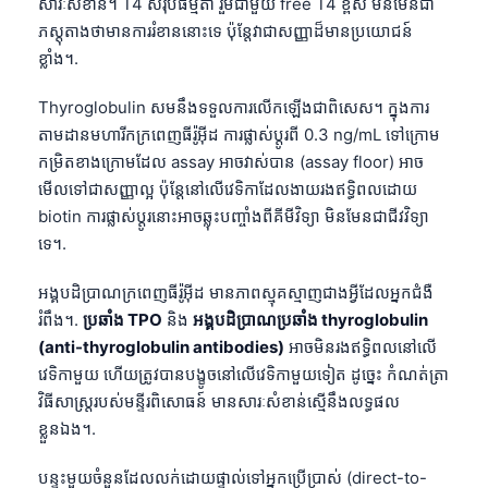
សារៈសំខាន់។ T4 សរុបធម្មតា រួមជាមួយ free T4 ខ្ពស់ មិនមែនជា
ភស្តុតាងថាមានការរំខាននោះទេ ប៉ុន្តែវាជាសញ្ញាដ៏មានប្រយោជន៍
ខ្លាំង។.
Thyroglobulin សមនឹងទទួលការលើកឡើងជាពិសេស។ ក្នុងការ
តាមដានមហារីកក្រពេញធីរ៉ូអ៊ីដ ការផ្លាស់ប្តូរពី 0.3 ng/mL ទៅក្រោម
កម្រិតខាងក្រោមដែល assay អាចវាស់បាន (assay floor) អាច
មើលទៅជាសញ្ញាល្អ ប៉ុន្តែនៅលើវេទិកាដែលងាយរងឥទ្ធិពលដោយ
biotin ការផ្លាស់ប្តូរនោះអាចឆ្លុះបញ្ចាំងពីគីមីវិទ្យា មិនមែនជាជីវវិទ្យា
ទេ។.
អង្គបដិប្រាណក្រពេញធីរ៉ូអ៊ីដ មានភាពស្មុគស្មាញជាងអ្វីដែលអ្នកជំងឺ
រំពឹង។.
ប្រឆាំង TPO
និង
អង្គបដិប្រាណប្រឆាំង thyroglobulin
(anti-thyroglobulin antibodies)
អាចមិនរងឥទ្ធិពលនៅលើ
វេទិកាមួយ ហើយត្រូវបានបង្ខូចនៅលើវេទិកាមួយទៀត ដូច្នេះ កំណត់ត្រា
វិធីសាស្ត្ររបស់មន្ទីរពិសោធន៍ មានសារៈសំខាន់ស្មើនឹងលទ្ធផល
ខ្លួនឯង។.
បន្ទះមួយចំនួនដែលលក់ដោយផ្ទាល់ទៅអ្នកប្រើប្រាស់ (direct-to-