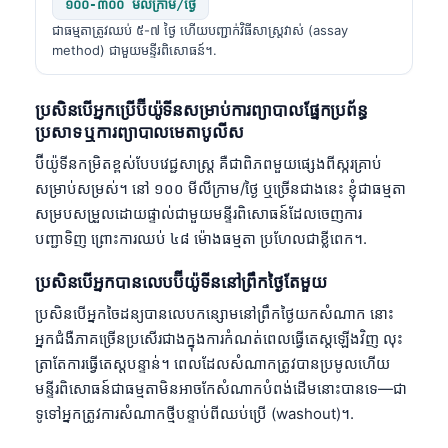
១០០-៣០០ មីលីក្រាម/ថ្ងៃ
ជាធម្មតាត្រូវឈប់ ៥-៧ ថ្ងៃ ហើយបញ្ជាក់វិធីសាស្ត្រវាស់ (assay
method) ជាមួយមន្ទីរពិសោធន៍។.
ប្រសិនបើអ្នកប្រើប៊ីយ៉ូទីនសម្រាប់ការព្យាបាលផ្នែកប្រព័ន្ធ
ប្រសាទ ឬការព្យាបាលមេតាបូលីស
ប៊ីយ៉ូទីនកម្រិតខ្ពស់បែបវេជ្ជសាស្ត្រ គឺជាពិភពមួយផ្សេងពីស្ករគ្រាប់
សម្រាប់សម្រស់។ នៅ ១០០ មីលីក្រាម/ថ្ងៃ ឬច្រើនជាងនេះ ខ្ញុំជាធម្មតា
សម្របសម្រួលដោយផ្ទាល់ជាមួយមន្ទីរពិសោធន៍ដែលចេញការ
បញ្ជាទិញ ព្រោះការឈប់ ៤៨ ម៉ោងធម្មតា ប្រហែលជាខ្លីពេក។.
ប្រសិនបើអ្នកបានលេបប៊ីយ៉ូទីននៅព្រឹកថ្ងៃតែមួយ
ប្រសិនបើអ្នកចៃដន្យបានលេបកន្សោមនៅព្រឹកថ្ងៃយកសំណាក នោះ
អ្នកជំងឺភាគច្រើនប្រសើរជាងក្នុងការកំណត់ពេលធ្វើតេស្តឡើងវិញ លុះ
ត្រាតែការធ្វើតេស្តបន្ទាន់។ ពេលដែលសំណាកត្រូវបានប្រមូលហើយ
មន្ទីរពិសោធន៍ជាធម្មតាមិនអាចកែសំណាកបំពង់ដើមនោះបានទេ—ជា
ទូទៅអ្នកត្រូវការសំណាកថ្មីបន្ទាប់ពីឈប់ប្រើ (washout)។.