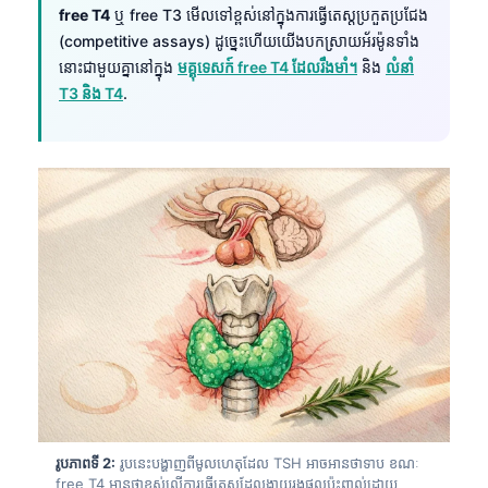
free T4
ឬ free T3 មើលទៅខ្ពស់នៅក្នុងការធ្វើតេស្តប្រកួតប្រជែង
(competitive assays) ដូច្នេះហើយយើងបកស្រាយអ័រម៉ូនទាំង
នោះជាមួយគ្នានៅក្នុង
មគ្គុទេសក៍ free T4 ដែលរឹងមាំ។
និង
លំនាំ
T3 និង T4
.
រូបភាពទី 2:
រូបនេះបង្ហាញពីមូលហេតុដែល TSH អាចអានថាទាប ខណៈ
free T4 អានថាខ្ពស់លើការធ្វើតេស្តដែលងាយរងផលប៉ះពាល់ដោយ