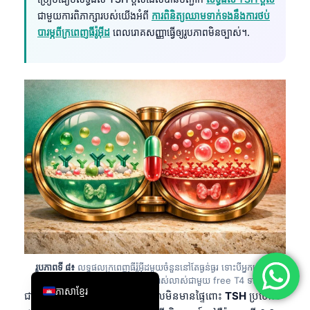
ជាមួយការពិភាក្សារបស់យើងអំពី
ការពិនិត្យឈាមទាក់ទងនឹងការថប់
简体中文
បារម្ភពីក្រពេញធីរ៉ូអ៊ីដ
ពេលរោគសញ្ញាធ្វើឲ្យរូបភាពមិនច្បាស់។.
Română
Türkçe
Ελληνικά
Português
Español
Italiano
עִבְרִית
Français
العربية
Deutsch
រូបភាពទី ៨៖
លទ្ធផលក្រពេញធីរ៉ូអ៊ីដមួយចំនួននៅតែធ្ងន់ធ្ងរ ទោះបីអ្នកប្រើថ្នាំ
English
បំប៉នក៏ដោយ ជាពិសេស TSH ខ្ពស់ច្បាស់លាស់ជាមួយ free T4 ទាប។.
ភាសាខ្មែរ
ជាធម្មតាសម្រាប់មនុស្សពេញវ័យដែលមិនមានផ្ទៃពោះ
TSH
ប្រហែល