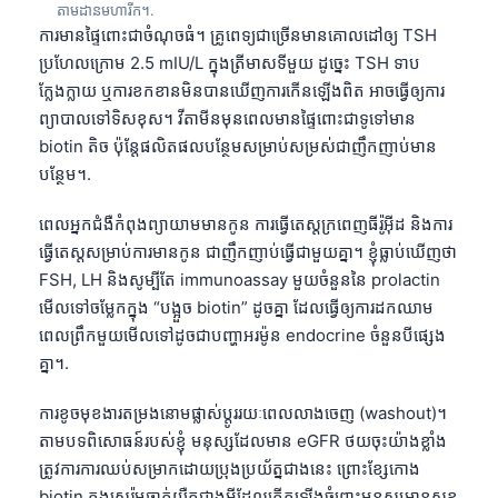
តាមដានមហារីក។.
తెలుగు
ការមានផ្ទៃពោះជាចំណុចធំ។ គ្រូពេទ្យជាច្រើនមានគោលដៅឲ្យ TSH
ប្រហែលក្រោម 2.5 mIU/L ក្នុងត្រីមាសទីមួយ ដូច្នេះ TSH ទាប
मराठी
ក្លែងក្លាយ ឬការខកខានមិនបានឃើញការកើនឡើងពិត អាចធ្វើឲ្យការ
اردو
ព្យាបាលទៅទិសខុស។ វីតាមីនមុនពេលមានផ្ទៃពោះជាទូទៅមាន
বাংলা
biotin តិច ប៉ុន្តែផលិតផលបន្ថែមសម្រាប់សម្រស់ជាញឹកញាប់មាន
បន្ថែម។.
Shqip
Magyar
ពេលអ្នកជំងឺកំពុងព្យាយាមមានកូន ការធ្វើតេស្តក្រពេញធីរ៉ូអ៊ីដ និងការ
ធ្វើតេស្តសម្រាប់ការមានកូន ជាញឹកញាប់ធ្វើជាមួយគ្នា។ ខ្ញុំធ្លាប់ឃើញថា
Slovenščina
FSH, LH និងសូម្បីតែ immunoassay មួយចំនួននៃ prolactin
한국어
មើលទៅចម្លែកក្នុង “បង្អួច biotin” ដូចគ្នា ដែលធ្វើឲ្យការដកឈាម
Polski
ពេលព្រឹកមួយមើលទៅដូចជាបញ្ហាអរម៉ូន endocrine ចំនួនបីផ្សេង
គ្នា។.
Lietuvių kalba
Русский
ការខូចមុខងារតម្រងនោមផ្លាស់ប្តូររយៈពេលលាងចេញ (washout)។
ქართული
តាមបទពិសោធន៍របស់ខ្ញុំ មនុស្សដែលមាន eGFR ថយចុះយ៉ាងខ្លាំង
ត្រូវការការឈប់សម្រាកដោយប្រុងប្រយ័ត្នជាងនេះ ព្រោះខ្សែកោង
Čeština
biotin ក្នុងសេរ៉ូមធ្លាក់យឺតជាងអ្វីដែលកើតឡើងចំពោះមនុស្សមានសុខ