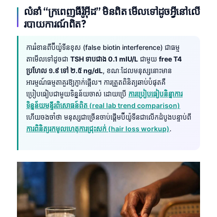
លំនាំ “ក្រពេញធីរ៉ូអ៊ីដ” មិនពិត មើលទៅដូចអ្វីនៅលើ
របាយការណ៍ពិត?
ការរំខានពីប៊ីយ៉ូទីនខុស (false biotin interference) ជាធម្ម
តាមើលទៅដូចជា
TSH ទាបជាង 0.1 mIU/L
ជាមួយ
free T4
ប្រហែល ១.៩ ទៅ ២.៥ ng/dL
, ខណៈដែលមនុស្សនោះមាន
អារម្មណ៍ធម្មតាគួរឱ្យភ្ញាក់ផ្អើល។ ការត្រួតពិនិត្យឆាប់បំផុតគឺ
ប្រៀបធៀបជាមួយទិន្នន័យចាស់ ដោយប្រើ
ការប្រៀបធៀបនិន្នាការ
ទិន្នន័យមន្ទីរពិសោធន៍ពិត (real lab trend comparison)
ហើយចងចាំថា មនុស្សជាច្រើនចាប់ផ្តើមប៊ីយ៉ូទីនជាលើកដំបូងបន្ទាប់ពី
ការពិនិត្យរកមូលហេតុការជ្រុះសក់ (hair loss workup)
.