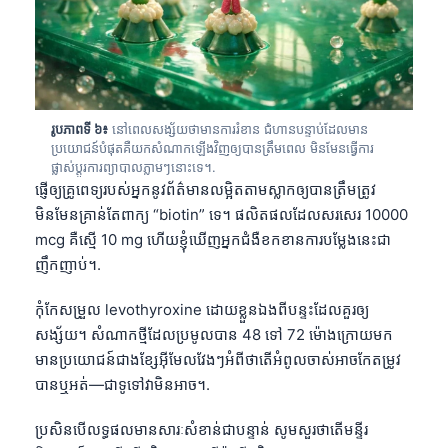
Frysk
Esperanto
Беларуская мова
Татар теле
រូបភាពទី ៦៖
នៅពេលសង្ស័យថាមានការរំខាន ជំហានបន្ទាប់ដែលមាន
ប្រយោជន៍បំផុតគឺយកសំណាកឡើងវិញឲ្យបានត្រឹមពេល មិនមែនធ្វើការ
Кыргызча
ផ្លាស់ប្តូរការព្យាបាលភ្លាមៗនោះទេ។.
ئۇيغۇرچە
ផ្ញើឲ្យគ្រូពេទ្យរបស់អ្នកនូវព័ត៌មានលម្អិតតាមស្លាកឲ្យបានត្រឹមត្រូវ
មិនមែនគ្រាន់តែពាក្យ “biotin” ទេ។ ផលិតផលដែលសរសេរ 10000
Cebuano
mcg គឺស្មើ 10 mg ហើយខ្ញុំឃើញអ្នកជំងឺខកខានការបម្លែងនេះជា
Basa Jawa
ញឹកញាប់។.
ພາສາລາວ
កុំកែសម្រួល levothyroxine ដោយខ្លួនឯងពីបន្ទះដែលគួរឲ្យ
Монгол
សង្ស័យ។ សំណាកថ្មីដែលប្រមូលបាន 48 ទៅ 72 ម៉ោងក្រោយមក
Afrikaans
មានប្រយោជន៍ជាងខ្សែអ៊ីមែលវែងៗអំពីថាតើអំពូលចាស់អាចកែតម្រូវ
العربية المغربية
បានឬអត់—ជាទូទៅវាមិនអាច។.
Occitan
ប្រសិនបើលទ្ធផលមានសារៈសំខាន់ជាបន្ទាន់ សូមសួរថាតើមន្ទីរ