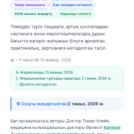
Темір тапшылығы
Қан талдауы нәтижесі
2026 жылғы жаңарту
Науқасқа түсінікті
Темірдің түрін таңдауға, артық қоспалаудан
сақтануға және көрсеткіштеріңіздің дұрыс
бағытта өзгеріп жатқанын білуге арналған
практикалық, зертханаға негізделген тәсіл.
📖 ~11 минут
📅
15 мамыр, 2026
📝 Жарияланды:
15 мамыр, 2026
🩺 Медициналық тұрғыдан қаралды:
2 тамыз, 2026 ж.
✅ Дәлелге негізделген
🔄 Соңғы жаңартылған:
2 тамыз, 2026 ж.
Бұл нұсқаулықтың авторы
Доктор Томас Клейн,
медицина ғылымдарының докторы
бірлесіп
Kantesti
AI медициналық консультативтік кеңесі
, соның