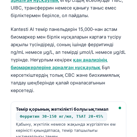
арналған нұсқаулық
егер сіздің есебіңізде TIBC,
UIBC, трансферрин немесе қанығу таныс емес
бірліктермен берілсе, ол пайдалы.
Kantesti AI темір панельдерін 15,000-нан астам
биомаркер мен бірлік нұсқаларын картаға түсіру
арқылы түсіндіреді, соның ішінде ферритинді
ng/mL немесе µg/L, ал темірді µmol/L немесе µg/dL
түрінде. Неғұрлым кеңірек
қан анализінің
биомаркерлеріне арналған нұсқаулық
Бұл
көрсеткіштердің толық CBC және биохимиялық
талдау шеңберінде қалай орналасатынын
көрсетеді.
Темір қорының жеткілікті болуы ықтимал
Ферритин 30-150 нг/мл, TSAT 20-45%
Қабыну, жүктілік немесе жақында жүргізілген ем
көріністі қиындатпаса, темір тапшылығы
ықтималдығы төмен.