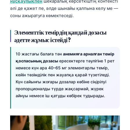
нұсқаулықпен
шекаралық көрсеткіштің контексті
әлі де қажет пе, әлде шынайы қалпына келу ме —
соны ажыратуға көмектеседі.
Элементтік темірдің қандай дозасы
әдетте жұмыс істейді?
10 жастағы балаға тән
анемияға арналған темір
қоспасының дозасы
ересектерге тәулігіне 1 рет
немесе күн ара 40–65 мг элементарлы темір,
кейін төзімділік пен жауапқа қарай түзетіледі.
Күн сайынғы жоғары дозалар көбіне сіңірілуі
пропорционалды түрде жақсармай, жүрек
айнуы немесе іш қатуды көбірек тудырады.
Norsk bokmål
Ślōnskŏ gŏdka