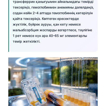
трансферрин қанығуымен айналымдағы темірді
тексеріңіз, гемоглобинмен анемияны дәлелдеңіз,
содан кейін 2–4 аптада гемоглобиннің көтерілуін
қайта тексеріңіз. Көптеген ересектерде
жүктілік, бүйрек ауруы, қан кету немесе
мальабсорбция жоспарды өзгертпесе, тәулігіне
1 рет немесе күн ара 40–65 мг элементарлы
темір жеткілікті.