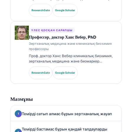
талдау саласында тәжірибесі бар, біліктілігі
расталған клиникалық патологоанатом. Ол
ResearchGate
Google Scholar
клиникалық химия бойынша мамандандырылған
сертификаттарға ие және клиникалық тәжірибеде
биомаркер панельдері мен зертханалық талдауға
қатысты кеңінен жариялады.
ҮЛЕС ҚОСҚАН САРАПШЫ
Профессор, доктор Ханс Вебер, PhD
Зертханалық медицина және клиникалық биохимия
профессоры
Проф. доктор Ханс Вебер клиникалық биохимия,
зертханалық медицина және биомаркер
зерттеулері саласында 30+ жылдық тәжірибесін
ұсынады. Германияның клиникалық химия
ResearchGate
Google Scholar
қоғамының бұрынғы президенті бола отырып, ол
диагностикалық панельдерді талдауға,
биомаркерлерді стандарттауға және AI-мен
күшейтілген зертханалық медицинаға
Мазмұны
маманданған.
Темірді сатып алмас бұрын зертханалық жауап
Темірді бастамас бұрын қандай талдауларды