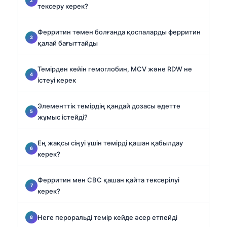
тексеру керек?
Ферритин төмен болғанда қоспаларды ферритин
қалай бағыттайды
Темірден кейін гемоглобин, MCV және RDW не
істеуі керек
Элементтік темірдің қандай дозасы әдетте
жұмыс істейді?
Ең жақсы сіңуі үшін темірді қашан қабылдау
керек?
Ферритин мен CBC қашан қайта тексерілуі
керек?
Неге пероральді темір кейде әсер етпейді