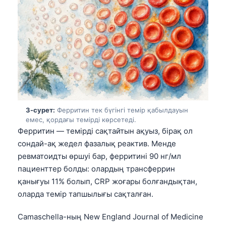
3-сурет:
Ферритин тек бүгінгі темір қабылдауын
емес, қордағы темірді көрсетеді.
Ферритин — темірді сақтайтын ақуыз, бірақ ол
сондай-ақ жедел фазалық реактив. Менде
ревматоидты өршуі бар, ферритині 90 нг/мл
пациенттер болды: олардың трансферрин
қанығуы 11% болып, CRP жоғары болғандықтан,
оларда темір тапшылығы сақталған.
Camaschella-ның New England Journal of Medicine