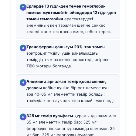
Ерлерде 13 г/дл-ден төмен гемоглобин
немесе жүктемейтін әйелдерде 12 г/дл-ден
төмен гемоглобин
ересектердегі
анемияның кең таралған шегіне сәйкес
келеді және тек қоспа емес, себеп керек.
Трансферрин қанығуы 20%-тан төмен
эритроцит түзілуі үшін айналымдағы
темірдің тым аз екенін көрсетеді, әсіресе
TIBC жоғары болғанда.
Анемияға арналған темір қоспасының
дозасы
көбіне күніне бір рет немесе күн
ара 40–65 мг элементтік темір болады;
төзімділік пен ауырлығына қарай түзетіледі.
325 мг темір сульфаты
құрамында шамамен
65 мг элементтік темір бар; 325 мг
феррозды глюконат құрамында шамамен 35
мг бар; 325 мг феррозды фумарат