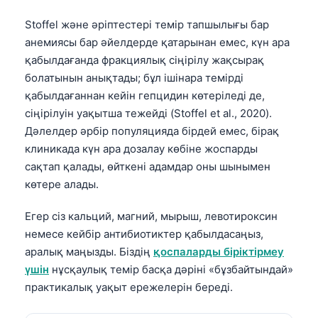
Gàidhlig
Stoffel және әріптестері темір тапшылығы бар
Euskara
анемиясы бар әйелдерде қатарынан емес, күн ара
Македонски јазик
қабылдағанда фракциялық сіңірілу жақсырақ
Latviešu valoda
болатынын анықтады; бұл ішінара темірді
Galego
қабылдағаннан кейін гепцидин көтеріледі де,
сіңірілуін уақытша тежейді (Stoffel et al., 2020).
অসমীয়া
Дәлелдер әрбір популяцияда бірдей емес, бірақ
සිංහල
клиникада күн ара дозалау көбіне жоспарды
سنڌي
сақтап қалады, өйткені адамдар оны шынымен
көтере алады.
پښتو
Егер сіз кальций, магний, мырыш, левотироксин
немесе кейбір антибиотиктер қабылдасаңыз,
Slovenčina
аралық маңызды. Біздің
қоспаларды біріктірмеу
Hrvatski
үшін
нұсқаулық темір басқа дәріні «бұзбайтындай»
Suomi
практикалық уақыт ережелерін береді.
Català