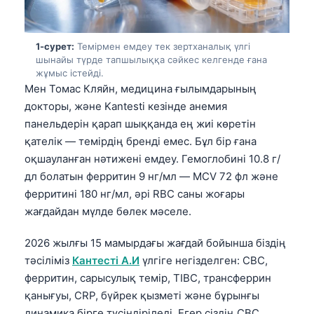
1-сурет:
Темірмен емдеу тек зертханалық үлгі
шынайы түрде тапшылыққа сәйкес келгенде ғана
жұмыс істейді.
Мен Томас Кляйн, медицина ғылымдарының
докторы, және Kantesti кезінде анемия
панельдерін қарап шыққанда ең жиі көретін
қателік — темірдің бренді емес. Бұл бір ғана
оқшауланған нәтижені емдеу. Гемоглобині 10.8 г/
дл болатын ферритин 9 нг/мл — MCV 72 фл және
ферритині 180 нг/мл, әрі RBC саны жоғары
жағдайдан мүлде бөлек мәселе.
2026 жылғы 15 мамырдағы жағдай бойынша біздің
тәсіліміз
Кантесті А.И
үлгіге негізделген: CBC,
ферритин, сарысулық темір, TIBC, трансферрин
қанығуы, CRP, бүйрек қызметі және бұрынғы
динамика бірге түсіндіріледі. Егер сіздің CBC