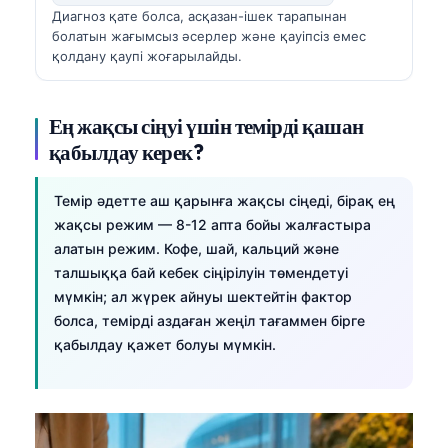
Диагноз қате болса, асқазан-ішек тарапынан
తెలుగు
болатын жағымсыз әсерлер және қауіпсіз емес
қолдану қаупі жоғарылайды.
मराठी
اردو
Ең жақсы сіңуі үшін темірді қашан
বাংলা
қабылдау керек?
Shqip
Magyar
Темір әдетте аш қарынға жақсы сіңеді, бірақ ең
жақсы режим — 8-12 апта бойы жалғастыра
Slovenščina
алатын режим. Кофе, шай, кальций және
한국어
талшыққа бай кебек сіңірілуін төмендетуі
Polski
мүмкін; ал жүрек айнуы шектейтін фактор
болса, темірді аздаған жеңіл тағаммен бірге
Lietuvių kalba
қабылдау қажет болуы мүмкін.
Русский
ქართული
Čeština