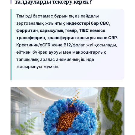
талдауларды тексеру керек?
Темірді бастамас бұрын ең аз пайдалы
зертханалық жиынтық
индекстері бар CBC,
ферритин, сарысулық темір, TIBC немесе
трансферрин, трансферрин қанығуы және CRP
.
Креатинин/eGFR және B12/фолат жиі қосылады,
өйткені бүйрек ауруы мен макроцитарлық
тапшылық аралас анемияның ішінде
жасырынуы мүмкін.