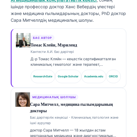
ішінде профессор доктор Ханс Вебердің үлестері
және медицина ғылымдарының докторы, PhD доктор
Сара Митчеллдің медициналық шолуы.
БАС АВТОР
Томас Клейн, Мэриленд
Кантести А.И. бас дәрігері
Д-р Томас Кляйн — кеңестік сертификатталған
клиникалық гематолог және терапевт,
зертханалық медицина саласында және ЖИ-мен
(AI) сүйемелденген клиникалық талдауда 15
ResearchGate
Google Scholar
Academia.edu
ORCID
жылдан астам тәжірибесі бар. Kantesti AI
компаниясының Бас медициналық офицері
ретінде ол меншікті нейрожелінің медициналық
дәлдігін қамтамасыз етуге қатысты клиникалық
МЕДИЦИНАЛЫҚ ШОЛУШЫ
қадағалауды жүзеге асырады. Д-р Кляйн
Сара Митчелл, медицина ғылымдарының
биомаркерлерді түсіндіру және зертханалық
докторы
диагностика бойынша зертханалық медицина
Бас дәрігерлік кеңесші - Клиникалық патология және
тақырыптарында кеңінен жариялады.
ішкі аурулар
доктор Сара Митчелл — 18 жылдан астам
зертханалық медицина және диагностикалық