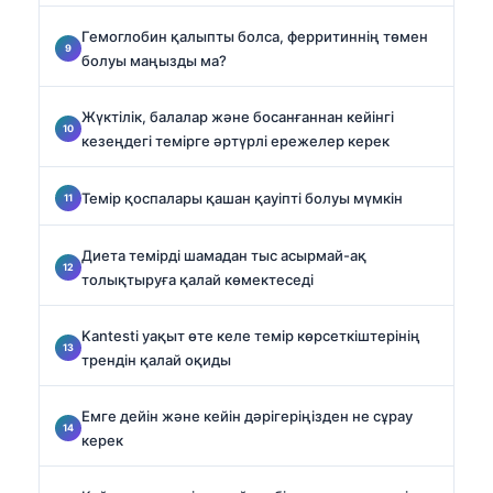
Гемоглобин қалыпты болса, ферритиннің төмен
болуы маңызды ма?
Жүктілік, балалар және босанғаннан кейінгі
кезеңдегі темірге әртүрлі ережелер керек
Темір қоспалары қашан қауіпті болуы мүмкін
Диета темірді шамадан тыс асырмай-ақ
толықтыруға қалай көмектеседі
Kantesti уақыт өте келе темір көрсеткіштерінің
трендін қалай оқиды
Емге дейін және кейін дәрігеріңізден не сұрау
керек