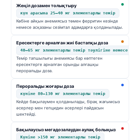
O‘zbekcha
Жеңіл дозамен толықтыру
күн арасына 25–40 мг элементарлы темір
Українська
Көбіне айқын анемиясыз төмен ферритин кезінде
አማርኛ
немесе асқазаны сезімтал адамдарға қолданылады.
Kiswahili
Ересектерге арналған жиі бастапқы доза
ភាសាខ្មែរ
40–65 мг элементарлы темір тәулігіне немесе күн
ဗမာစာ
Темір тапшылығы анемиясы бар көптеген
ересектерге арналған орынды алғашқы
ไทย
пероральды доза.
Tagalog
Пероральды жоғары доза
Tiếng Việt
күніне 80–130 мг элементарлы темір
Bahasa Melayu
Кейде бақылаумен қолданылады, бірақ жағымсыз
മലയാളം
әсерлер мен гепцидин әсерлері пайдасын
шектейді.
ಕನ್ನಡ
ગુજરાતી
Бақылаусыз мегадозалаудан аулақ болыңыз
Күніне >150 мг элементарлы темір
தமிழ்