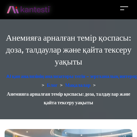
Анемияға арналған темір қоспасы:
доза, талдаулар және қайта тексеру
уақыты
AI қан анализінің анализаторы тегін – зертханалық интер
>
Блог
>
Мақалалар
>
Анемияға арналған темір қоспасы: доза, талдаулар және
қайта тексеру уақыты