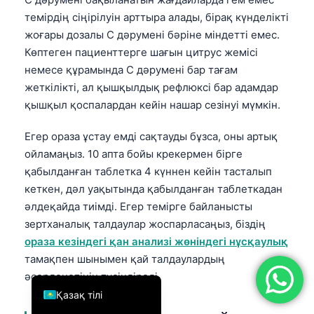
темірдің сіңірілуін арттыра алады, бірақ күнделікті
简体中文
жоғары дозалы С дәрумені бәріне міндетті емес.
Română
Көптеген пациенттерге шағын цитрус жемісі
Türkçe
немесе құрамында С дәрумені бар тағам
Ελληνικά
жеткілікті, ал қышқылдық рефлюксі бар адамдар
қышқыл қоспалардан кейін нашар сезінуі мүмкін.
Português
Español
Егер ораза ұстау емді сақтауды бұзса, оны артық
ойламаңыз. 10 апта бойы крекермен бірге
Italiano
қабылданған таблетка 4 күннен кейін тасталып
עִבְרִית
кеткен, дәл уақытында қабылданған таблеткадан
Français
әлдеқайда тиімді. Егер темірге байланысты
зертханалық талдаулар жоспарласаңыз, біздің
العربية
ораза кезіндегі қан анализі жөніндегі нұсқаулық
Deutsch
тамақпен шынымен қай талдаулардың
English
әсерленетінін түсіндіреді.
Қазақ тілі