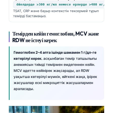
Әйелдерде >300 нг/мл немесе ерлерде >400 нг/мл
TSAT, CRP және бауыр контекстін тексермей тұрып
темірді бастамаңыз.
Темірден кейін гемоглобин, MCV және
RDW не істеуі керек
Гемоглобин 2–4 апта ішінде шамамен 1 г/дл-ге
көтерілуі керек.
асқынбаған темір тапшылығы
анемиясын тиімді темірмен емдегеннен кейін.
MCV әдетте кейінірек жақсарады, ал RDW
уақытша көтерілуі мүмкін, өйткені жаңа, ірірек
жасушалар ескі микроциттік жасушалармен
араласады.