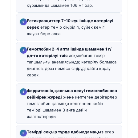
құрамында шамамен 106 мг бар.
Ретикулоциттер 7–10 күн ішінде көтерілуі
керек
егер темір сіңіріліп, сүйек кемігі
жауап бере алса.
Гемоглобин 2–4 апта ішінде шамамен 1 г/
дл-ге көтерілуі тиіс
асқынбаған темір
тапшылығы анемиясында; көтерілу болмаса
диагноз, доза немесе сіңіруді қайта қарау
керек.
Ферритиннің қалпына келуі гемоглобиннен
кейінірек жүреді
және көптеген дәрігерлер
гемоглобин қалыпқа келгеннен кейін
темірді шамамен 3 айға дейін
жалғастырады.
Темірді соқыр түрде қабылдамаңыз
егер