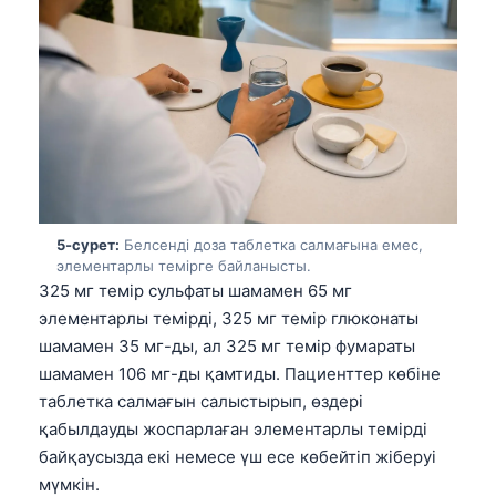
Frysk
Esperanto
Беларуская мова
Татар теле
Кыргызча
ئۇيغۇرچە
Cebuano
5-сурет:
Белсенді доза таблетка салмағына емес,
элементарлы темірге байланысты.
Basa Jawa
325 мг темір сульфаты шамамен 65 мг
ພາສາລາວ
элементарлы темірді, 325 мг темір глюконаты
шамамен 35 мг-ды, ал 325 мг темір фумараты
Монгол
шамамен 106 мг-ды қамтиды. Пациенттер көбіне
Afrikaans
таблетка салмағын салыстырып, өздері
العربية المغربية
қабылдауды жоспарлаған элементарлы темірді
байқаусызда екі немесе үш есе көбейтіп жіберуі
Occitan
мүмкін.