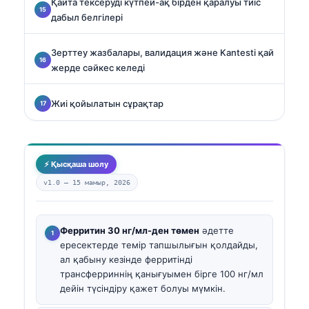
Қайта тексеруді күтпей-ақ бірден қаралуы тиіс
дабыл белгілері
Зерттеу жазбалары, валидация және Kantesti қай
жерде сәйкес келеді
Жиі қойылатын сұрақтар
⚡ Қысқаша шолу
v1.0 —
15 мамыр, 2026
Ферритин 30 нг/мл-ден төмен
әдетте
ересектерде темір тапшылығын қолдайды,
ал қабыну кезінде ферритінді
трансферриннің қанығуымен бірге 100 нг/мл
дейін түсіндіру қажет болуы мүмкін.