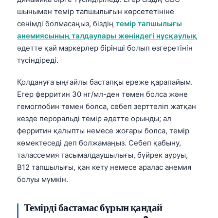
шынымен темір тапшылығын көрсететініне
сенімді болмасаңыз, біздің
темір тапшылығы
анемиясының талдаулары жөніндегі нұсқаулық
әдетте қай маркерлер бірінші болып өзгеретінін
түсіндіреді.
Қолдануға ыңғайлы бастапқы ереже қарапайым.
Егер ферритин 30 нг/мл-ден төмен болса және
гемоглобин төмен болса, себеп зерттеліп жатқан
кезде пероральді темір әдетте орынды; ал
ферритин қалыпты немесе жоғары болса, темір
көмектеседі деп болжамаңыз. Себеп қабыну,
талассемия тасымалдаушылығы, бүйрек ауруы,
B12 тапшылығы, қан кету немесе аралас анемия
болуы мүмкін.
Темірді бастамас бұрын қандай