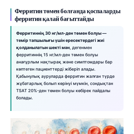
Ферритин төмен болғанда қоспаларды
ферритин қалай бағыттайды
Ферритиннің 30 нг/мл-ден төмен болуы —
темір тапшылығы үшін ересектердегі жиі
қолданылатын шекті мән
, дегенмен
ферритиннің 15 нг/мл-ден төмен болуы
анағұрлым нақтырақ және симптомдары бар
көптеген пациенттерді жіберіп алады.
Қабынулық ауруларда ферритин жалған түрде
жұбатарлық болып көрінуі мүмкін, сондықтан
TSAT 20%-ден төмен болуы көбірек пайдалы
болады.