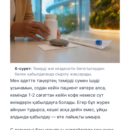
日本語
Eesti
Azərbaycan dili
Bosanski
Svenska
Српски језик
Íslenska
6-сурет:
Темірді жиі кездесетін бөгегіштерден
Հայերեն
бөлек қабылдағанда сіңірілу жақсарады.
Bahasa Indonesia
Мен әдетте таңертең темірді сумен ішуді
ұсынамын, содан кейін пациент көтере алса,
हिन्दी
кемінде 1-2 сағаттан кейін кофе немесе сүт
Nederlands
өнімдерін қабылдауға болады. Егер бұл жүрек
Dansk
айнуын тудырса, кешкі асқа дейін емес, ұйқы
алдында қабылдау — өте лайықты ымыра.
Български
فارسی
С дәрумені бақыланатын жағдайларда гем емес