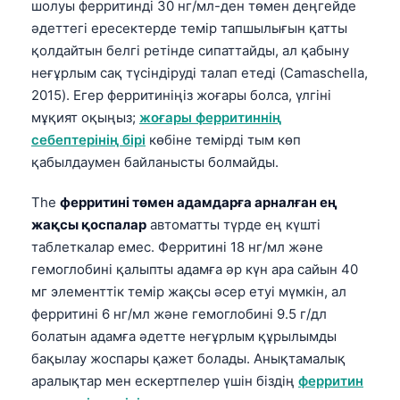
шолуы ферритинді 30 нг/мл-ден төмен деңгейде
әдеттегі ересектерде темір тапшылығын қатты
қолдайтын белгі ретінде сипаттайды, ал қабыну
неғұрлым сақ түсіндіруді талап етеді (Camaschella,
2015). Егер ферритиніңіз жоғары болса, үлгіні
мұқият оқыңыз;
жоғары ферритиннің
себептерінің бірі
көбіне темірді тым көп
қабылдаумен байланысты болмайды.
The
ферритині төмен адамдарға арналған ең
жақсы қоспалар
автоматты түрде ең күшті
таблеткалар емес. Ферритині 18 нг/мл және
гемоглобині қалыпты адамға әр күн ара сайын 40
мг элементтік темір жақсы әсер етуі мүмкін, ал
ферритині 6 нг/мл және гемоглобині 9.5 г/дл
болатын адамға әдетте неғұрлым құрылымды
бақылау жоспары қажет болады. Анықтамалық
аралықтар мен ескертпелер үшін біздің
ферритин