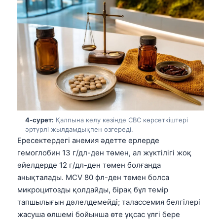
4-сурет:
Қалпына келу кезінде CBC көрсеткіштері
әртүрлі жылдамдықпен өзгереді.
Ересектердегі анемия әдетте ерлерде
гемоглобин 13 г/дл-ден төмен, ал жүктілігі жоқ
әйелдерде 12 г/дл-ден төмен болғанда
анықталады. MCV 80 фл-ден төмен болса
микроцитозды қолдайды, бірақ бұл темір
тапшылығын дәлелдемейді; талассемия белгілері
жасуша өлшемі бойынша өте ұқсас үлгі бере