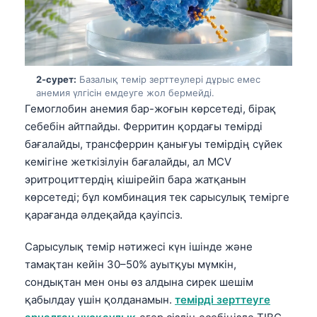
2-сурет:
Базалық темір зерттеулері дұрыс емес
анемия үлгісін емдеуге жол бермейді.
Гемоглобин анемия бар-жоғын көрсетеді, бірақ
себебін айтпайды. Ферритин қордағы темірді
бағалайды, трансферрин қанығуы темірдің сүйек
кемігіне жеткізілуін бағалайды, ал MCV
эритроциттердің кішірейіп бара жатқанын
көрсетеді; бұл комбинация тек сарысулық темірге
қарағанда әлдеқайда қауіпсіз.
Сарысулық темір нәтижесі күн ішінде және
тамақтан кейін 30–50% ауытқуы мүмкін,
сондықтан мен оны өз алдына сирек шешім
қабылдау үшін қолданамын.
темірді зерттеуге