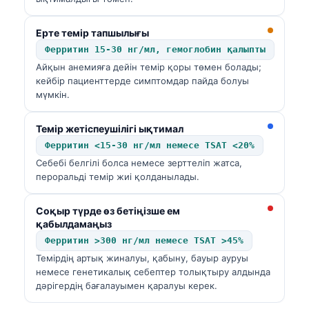
Ерте темір тапшылығы
Ферритин 15-30 нг/мл, гемоглобин қалыпты
Айқын анемияға дейін темір қоры төмен болады;
кейбір пациенттерде симптомдар пайда болуы
мүмкін.
Темір жетіспеушілігі ықтимал
Ферритин <15-30 нг/мл немесе TSAT <20%
Себебі белгілі болса немесе зерттеліп жатса,
пероральді темір жиі қолданылады.
Соқыр түрде өз бетіңізше ем
қабылдамаңыз
Ферритин >300 нг/мл немесе TSAT >45%
Темірдің артық жиналуы, қабыну, бауыр ауруы
немесе генетикалық себептер толықтыру алдында
дәрігердің бағалауымен қаралуы керек.