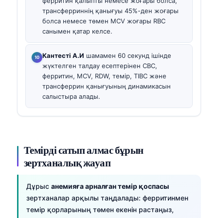
ферритин қалыпты немесе жоғары болса,
трансферриннің қанығуы 45%-ден жоғары
болса немесе төмен MCV жоғары RBC
санымен қатар келсе.
Кантесті А.И
шамамен 60 секунд ішінде
жүктелген талдау есептерінен CBC,
ферритин, MCV, RDW, темір, TIBC және
трансферрин қанығуының динамикасын
салыстыра алады.
Темірді сатып алмас бұрын
зертханалық жауап
Дұрыс
анемияға арналған темір қоспасы
зертханалар арқылы таңдалады: ферритинмен
темір қорларының төмен екенін растаңыз,