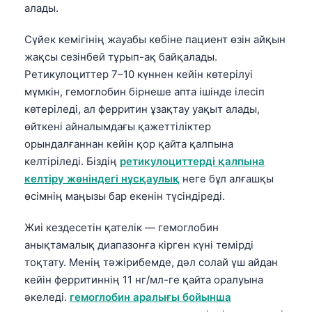
алады.
Сүйек кемігінің жауабы көбіне пациент өзін айқын
жақсы сезінбей тұрып-ақ байқалады.
Ретикулоциттер 7–10 күннен кейін көтерілуі
мүмкін, гемоглобин бірнеше апта ішінде ілесіп
көтеріледі, ал ферритин ұзақтау уақыт алады,
өйткені айналымдағы қажеттіліктер
орындалғаннан кейін қор қайта қалпына
келтіріледі. Біздің
ретикулоциттерді қалпына
келтіру жөніндегі нұсқаулық
неге бұл алғашқы
өсімнің маңызы бар екенін түсіндіреді.
Жиі кездесетін қателік — гемоглобин
анықтамалық диапазонға кірген күні темірді
тоқтату. Менің тәжірибемде, дәл солай үш айдан
кейін ферритиннің 11 нг/мл-ге қайта оралуына
әкеледі.
гемоглобин аралығы бойынша