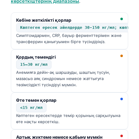
көрсеткіштерінің диапазоны
.
Көбіне жеткілікті қорлар
Көптеген ересек әйелдерде 30-150 нг/мл; көптеге
Симптомдармен, CRP, бауыр ферменттерімен және
трансферрин қанығуымен бірге түсіндіріңіз.
Қордың төмендігі
15–30 нг/мл
Анемияға дейін-ақ шаршауды, шаштың түсуін,
мазасыз аяқ синдромын немесе жаттығуға
төзімсіздікті түсіндіруі мүмкін.
Өте төмен қорлар
<15 нг/мл
Көптеген ересектерде темір қорының сарқылуына
өте нақты көрсеткіш.
Артық жүктеме немесе қабыну мүмкін