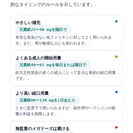
的なタイミングのルールを示しています。.
やさしい補充
元素鉄25〜40 mgを隔日で
有意な貧血がない低フェリチンに対してよく用いられま
す。また、胃が敏感な人にも使われます。.
よくある成人の開始用量
元素鉄40〜65 mgを毎日または隔日で
鉄欠乏性貧血の多くの成人にとって妥当な最初の経口用量
です。.
より高い経口用量
元素鉄80〜130 mgを1日あたり
ときに監督下で用いられますが、副作用やヘプシジンの影
響が利益を制限します。.
無監督のメガドーズは避ける