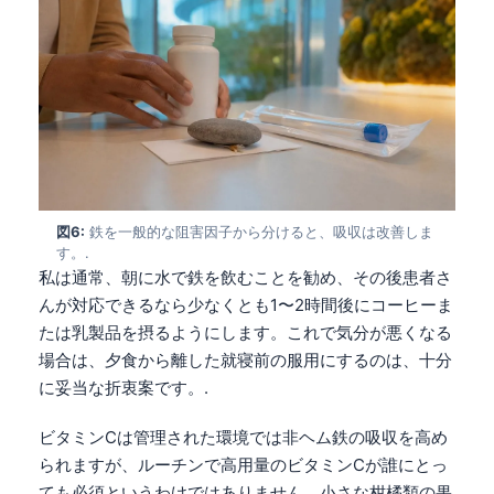
Frysk
Esperanto
Беларуская мова
Татар теле
Кыргызча
ئۇيغۇرچە
図6:
鉄を一般的な阻害因子から分けると、吸収は改善しま
Cebuano
す。.
私は通常、朝に水で鉄を飲むことを勧め、その後患者さ
Basa Jawa
んが対応できるなら少なくとも1〜2時間後にコーヒーま
ພາສາລາວ
たは乳製品を摂るようにします。これで気分が悪くなる
Монгол
場合は、夕食から離した就寝前の服用にするのは、十分
Afrikaans
に妥当な折衷案です。.
العربية المغربية
ビタミンCは管理された環境では非ヘム鉄の吸収を高め
Occitan
られますが、ルーチンで高用量のビタミンCが誰にとっ
ても必須というわけではありません。小さな柑橘類の果