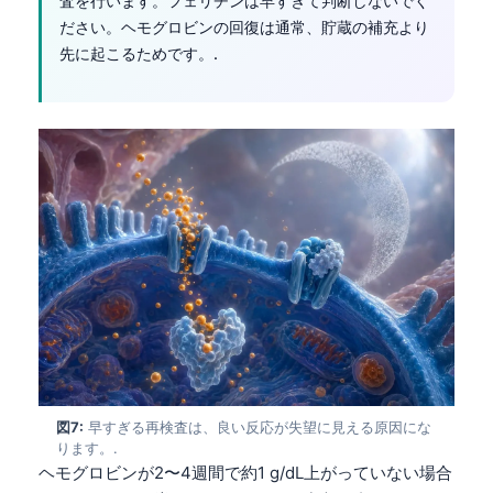
査を行います。フェリチンは早すぎて判断しないでく
Català
ださい。ヘモグロビンの回復は通常、貯蔵の補充より
O‘zbekcha
先に起こるためです。.
Українська
አማርኛ
Kiswahili
ភាសាខ្មែរ
ဗမာစာ
ไทย
Tagalog
Tiếng Việt
Bahasa Melayu
മലയാളം
図7:
早すぎる再検査は、良い反応が失望に見える原因にな
ります。.
ಕನ್ನಡ
ヘモグロビンが2〜4週間で約1 g/dL上がっていない場合
ગુજરાતી