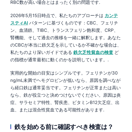
RBC数が高い場合とはまったく別の問題です.
2026年5月15日時点で、私たちのアプローチは
カンテ
スティAI
パターンに基づくものです：CBC、フェリチ
ン、血清鉄、TIBC、トランスフェリン飽和度、CRP、
腎機能、そして過去の推移を一緒に解釈します。あなた
のCBCが本当に鉄欠乏を示しているか不確かな場合は、
私たちのより深いガイドである
鉄欠乏性貧血の検査
ど
の指標が通常最初に動くのかを説明しています。.
実用的な開始の目安はシンプルです。フェリチンが30
ng/mL未満でヘモグロビンが低いなら、原因を調べなが
ら経口鉄は通常妥当です。フェリチンが正常または高い
なら、鉄が役立つと決めつけないでください。原因は炎
症、サラセミア特性、腎疾患、ビタミンB12欠乏症、出
血、または混合性貧血である可能性があります.
鉄を始める前に確認すべき検査は？