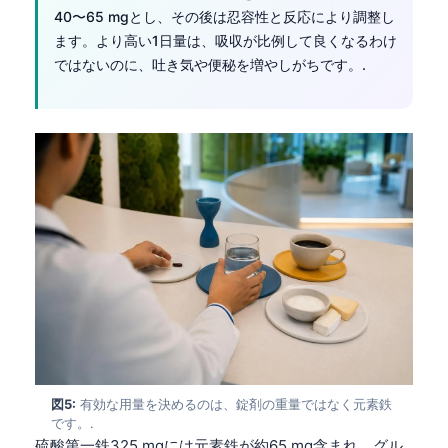
40〜65 mgとし、その後は忍容性と反応により調整し
ます。より高い1日量は、吸収が比例して良くなるわけ
ではないのに、吐き気や便秘を増やしがちです。.
図5:
有効な用量を決めるのは、錠剤の重量ではなく元素鉄
です。.
硫酸第一鉄325 mgには元素鉄が約65 mg含まれ、グル