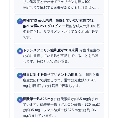
リン飽和度と合わせてフェリチンを最大100
ng/mLまで解釈する必要があるかもしれません。.
男性で13 g/dL未満、妊娠していない女性で12
g/dL未満のヘモグロビン
一般的な成人の貧血の基
準を満たし、サプリメントだけでなく原因が必要
です。.
トランスフェリン飽和度が20%未満
赤血球産生の
ために循環している鉄が不足していることを示唆
します。特にTIBCが高い場合。.
貧血に対する鉄サプリメントの用量
は、耐性と重
症度に応じて調整しつつ、通常は元素鉄40〜65
mgを1日1回または隔日で摂取します。.
硫酸第一鉄325 mg
には元素鉄が約65 mg含まれ
ています。硫酸第一鉄（グルコン酸鉄）325 mgに
は約35 mg、フマル酸第一鉄325 mgには約106
mg含まれています。.