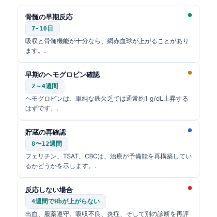
Čeština
骨髄の早期反応
Eesti
7-10日
Azərbaycan dili
吸収と骨髄機能が十分なら、網赤血球が上がることがあり
ます。.
Bosanski
Svenska
早期のヘモグロビン確認
Српски језик
2～4週間
ヘモグロビンは、単純な鉄欠乏では通常約1 g/dL上昇する
Íslenska
はずです。.
Հայերեն
貯蔵の再確認
Bahasa Indonesia
8〜12週間
हिन्दी
フェリチン、TSAT、CBCは、治療が予備能を再構築してい
Nederlands
るかどうかを示します。.
Dansk
反応しない場合
Български
4週間でHbが上がらない
فارسی
出血、服薬遵守、吸収不良、炎症、そして別の診断を再評