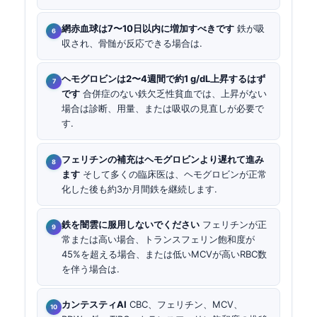
網赤血球は7〜10日以内に増加すべきです
鉄が吸
収され、骨髄が反応できる場合は.
ヘモグロビンは2〜4週間で約1 g/dL上昇するはず
です
合併症のない鉄欠乏性貧血では、上昇がない
場合は診断、用量、または吸収の見直しが必要で
す.
フェリチンの補充はヘモグロビンより遅れて進み
ます
そして多くの臨床医は、ヘモグロビンが正常
化した後も約3か月間鉄を継続します.
鉄を闇雲に服用しないでください
フェリチンが正
常または高い場合、トランスフェリン飽和度が
45%を超える場合、または低いMCVが高いRBC数
を伴う場合は.
カンテスティAI
CBC、フェリチン、MCV、