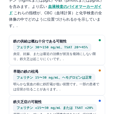
チン（ng/mLまたはµg/L）や鉄（µmol/Lまたはµg/dL）
を含みます。より広い
血液検査のバイオマーカーガイ
ド
これらの指標が、CBC（血球計算）と化学検査の全
体像の中でどのように位置づけられるかを示していま
す。.
鉄の供給は概ね十分である可能性
フェリチン 30〜150 ng/mL、TSAT 20〜45%
炎症、妊娠、または最近の治療が状況を複雑にしない限
り、鉄欠乏は起こりにくいです。.
早期の鉄の枯渇
フェリチン 15〜30 ng/mL、ヘモグロビンは正常
明らかな貧血の前に鉄貯蔵が低い状態です。一部の患者で
は症状が出ることがあります。.
鉄欠乏症の可能性
フェリチン <15〜30 ng/mL または TSAT <20%