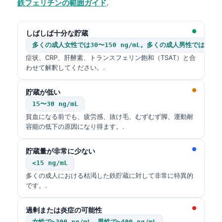
鉄フェリチンの範囲ガイド
.
しばしば十分な貯蔵
多くの成人女性では30〜150 ng/mL。多くの成人男性では30〜30
症状、CRP、肝酵素、トランスフェリン飽和（TSAT）と合
わせて解釈してください。.
貯蔵が低い
15〜30 ng/mL
貧血になる前でも、疲労感、抜け毛、むずむず脚、運動耐
容能の低下の原因になり得ます。.
貯蔵量が非常に少ない
<15 ng/mL
多くの成人における枯渇した鉄貯蔵に対して非常に特異的
です。.
過剰または炎症の可能性
女性で>300 ng/mL、男性で>400 ng/mL