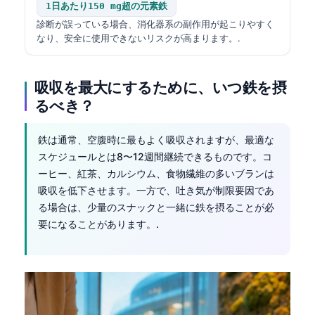
1日あたり150 mg超の元素鉄
診断が誤っている場合、消化器系の副作用が起こりやすく
なり、安全に使用できないリスクが高まります。.
吸収を最大にするために、いつ鉄を摂
るべき？
鉄は通常、空腹時に最もよく吸収されますが、最適な
スケジュールとは8〜12週間継続できるものです。コ
ーヒー、紅茶、カルシウム、食物繊維の多いブランは
吸収を低下させます。一方で、吐き気が制限要因であ
る場合は、少量のスナックと一緒に鉄を摂ることが必
要になることがあります。.
Norsk bokmål
Ślōnskŏ gŏdka