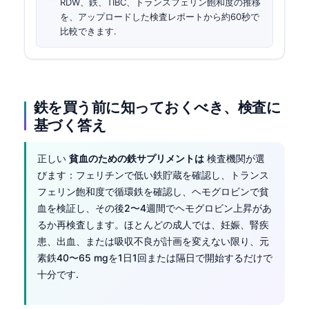
RDW、鉄、TIBC、トランスフェリン飽和度の推移
を、アップロードした検査レポートから約60秒で
比較できます.
鉄を買う前に知っておくべき、検査に
基づく答え
正しい
貧血のための鉄サプリメントは
検査機関が選
びます：フェリチンで低い鉄貯蔵を確認し、トランス
フェリン飽和度で循環鉄を確認し、ヘモグロビンで貧
血を検証し、その後2〜4週間でヘモグロビン上昇があ
るか再検査します。ほとんどの成人では、妊娠、腎疾
患、出血、または吸収不良が計画を変えない限り、元
素鉄40〜65 mgを1日1回または隔日で開始するだけで
十分です.