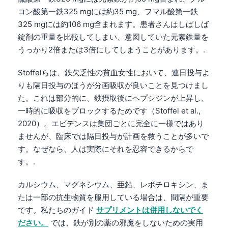
コン酸第一鉄325 mgには約35 mg、フマル酸第一鉄
325 mgには約106 mg含まれます。患者さんはしばしば
錠剤の重量を比較してしまい、意図していた元素鉄量を
うっかり2倍または3倍にしてしまうことがあります。.
Stoffelらは、鉄欠乏性の貧血女性において、連日投与よ
りも隔日投与のほうが分画吸収が良いことを見つけまし
た。これは部分的に、鉄摂取後にヘプシジンが上昇し、
一時的に吸収をブロックするためです（Stoffel et al.,
2020）。エビデンスは集団ごとに完全に一様ではあり
ませんが、臨床では隔日投与が計画を救うことが多いで
す。なぜなら、人は実際にそれを忍容できるからで
す。.
カルシウム、マグネシウム、亜鉛、レボチロキシン、ま
たは一部の抗生物質を服用している場合は、間隔が重要
です。私たちのガイド
サプリメントは併用しないでく
ださい。
では、鉄が別の薬の邪魔をしないための実用