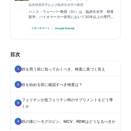
臨床検査医学および臨床生化学の教授
ハンス・ウェーバー教授（Dr.）は、臨床生化学、検査
医学、バイオマーカー研究において30年以上の専門知
識を持ちます。ドイツ臨床化学会の元会長であり、診断
パネル解析、バイオマーカーの標準化、AI支援による検
リサーチゲート
Google Scholar
査医学を専門としています。.
目次
鉄を買う前に知っておくべき、検査に基づく答え
鉄を始める前に確認すべき検査は？
フェリチンが低フェリチン時のサプリメントをどう導
くか
鉄の後にヘモグロビン、MCV、RDWはどうなるべきか