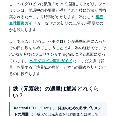
し、ヘモグロビンは数週間かけて追随して上がり、フェ
リチンは、循環中の必要量が満たされた後に貯蔵が再構
築されるため、より時間がかかります。私たちの
網赤
血球回復ガイド
が、なぜこの初期の上がりが重要なの
かを説明します。.
よくある落とし穴は、ヘモグロビンが基準範囲に入った
その日に鉄をやめてしまうことです。私の経験では、そ
れが3か月後にフェリチンが11 ng/mLに戻る原因になっ
ています。
ヘモグロビン範囲ガイド
は、まだ文脈（背
景）を要する「境界域の数値」と本当の回復を切り分け
るのに役立ちます。.
鉄（元素鉄）の適量は通常どれくら
い？
Kantesti LTD.（2025）。
貧血のための鉄サプリメン
トの用量
は、成人では元素鉄を1日1回または隔日で