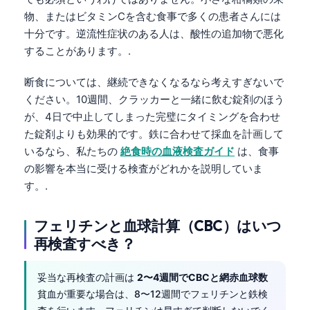
Gàidhlig
物、またはビタミンCを含む食事で多くの患者さんには
Euskara
十分です。逆流性症状のある人は、酸性の追加物で悪化
Македонски јазик
することがあります。.
Latviešu valoda
断食については、継続できなくなるなら考えすぎないで
Galego
ください。10週間、クラッカーと一緒に飲む錠剤のほう
অসমীয়া
が、4日で中止してしまった完璧にタイミングを合わせ
た錠剤よりも効果的です。鉄に合わせて採血を計画して
සිංහල
いるなら、私たちの
絶食時の血液検査ガイド
は、食事
سنڌي
の影響を本当に受ける検査がどれかを説明していま
پښتو
す。.
フェリチンと血球計算（CBC）はいつ
Slovenčina
再検査すべき？
Hrvatski
Suomi
妥当な再検査の計画は
2〜4週間でCBCと網赤血球数
貧血が重要な場合は、8〜12週間でフェリチンと鉄検
Қазақ тілі