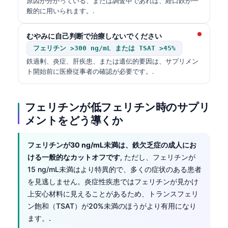
原因が分かっている、または調査中であれば、経口鉄が一
般的に用いられます。.
むやみに自己判断で治療しないでください
フェリチン >300 ng/mL または TSAT >45%
鉄過剰、炎症、肝疾患、または遺伝的要因は、サプリメン
ト開始前に医療従事者の確認が必要です。.
フェリチンが低フェリチン時のサプリ
メントをどう導くか
フェリチンが30 ng/mL未満は、鉄欠乏症の成人にお
ける一般的なカットオフです
, ただし、フェリチンが
15 ng/mL未満はより特異的で、多くの症状のある患者
を見逃しません。炎症性疾患ではフェリチンが見かけ
上安心材料に見えることがあるため、トランスフェリ
ン飽和（TSAT）が20%未満のほうがより有用になり
ます。.