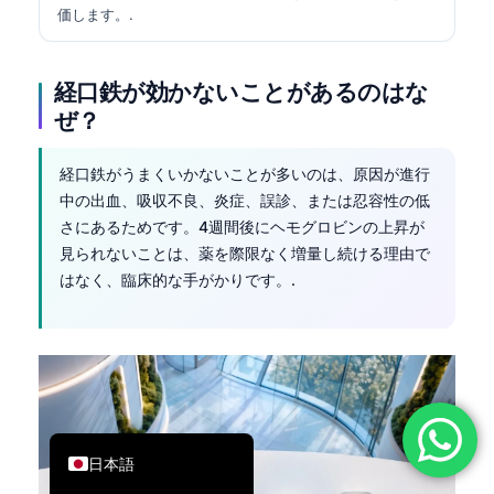
価します。.
简体中文
Română
経口鉄が効かないことがあるのはな
Türkçe
ぜ？
Ελληνικά
Português
経口鉄がうまくいかないことが多いのは、原因が進行
中の出血、吸収不良、炎症、誤診、または忍容性の低
Español
さにあるためです。4週間後にヘモグロビンの上昇が
Italiano
見られないことは、薬を際限なく増量し続ける理由で
はなく、臨床的な手がかりです。.
עִבְרִית
Français
العربية
Deutsch
English
日本語