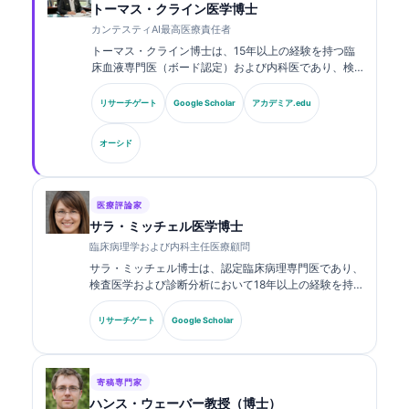
トーマス・クライン医学博士
カンテスティAI最高医療責任者
トーマス・クライン博士は、15年以上の経験を持つ臨
床血液専門医（ボード認定）および内科医であり、検
査医学およびAI支援による臨床解析に関する豊富な経
験を有しています。Kantesti AIにおける最高医療責任
リサーチゲート
Google Scholar
アカデミア.edu
者（CMO）として、同社の独自のニューラルネットワ
ークの医療的正確性に関する臨床的監督を行っていま
オーシド
す。クライン博士は、バイオマーカーの解釈および検
査医学に関する研究・論文を幅広く発表しています。.
医療評論家
サラ・ミッチェル医学博士
臨床病理学および内科主任医療顧問
サラ・ミッチェル博士は、認定臨床病理専門医であり、
検査医学および診断分析において18年以上の経験を持
ちます。臨床化学の専門資格を有し、臨床現場における
バイオマーカーパネルおよび検査分析について、幅広く
リサーチゲート
Google Scholar
発表しています。.
寄稿専門家
ハンス・ウェーバー教授（博士）