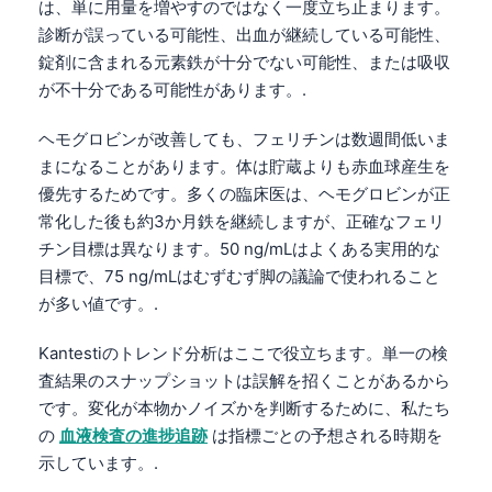
は、単に用量を増やすのではなく一度立ち止まります。
தமிழ்
診断が誤っている可能性、出血が継続している可能性、
錠剤に含まれる元素鉄が十分でない可能性、または吸収
తెలుగు
が不十分である可能性があります。.
मराठी
ヘモグロビンが改善しても、フェリチンは数週間低いま
اردو
まになることがあります。体は貯蔵よりも赤血球産生を
বাংলা
優先するためです。多くの臨床医は、ヘモグロビンが正
Shqip
常化した後も約3か月鉄を継続しますが、正確なフェリ
チン目標は異なります。50 ng/mLはよくある実用的な
Magyar
目標で、75 ng/mLはむずむず脚の議論で使われること
Slovenščina
が多い値です。.
한국어
Kantestiのトレンド分析はここで役立ちます。単一の検
Polski
査結果のスナップショットは誤解を招くことがあるから
Lietuvių kalba
です。変化が本物かノイズかを判断するために、私たち
Русский
の
血液検査の進捗追跡
は指標ごとの予想される時期を
示しています。.
ქართული