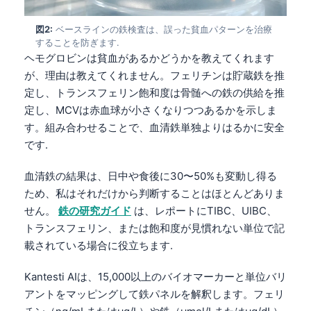
図2:
ベースラインの鉄検査は、誤った貧血パターンを治療
することを防ぎます.
ヘモグロビンは貧血があるかどうかを教えてくれます
が、理由は教えてくれません。フェリチンは貯蔵鉄を推
定し、トランスフェリン飽和度は骨髄への鉄の供給を推
定し、MCVは赤血球が小さくなりつつあるかを示しま
す。組み合わせることで、血清鉄単独よりはるかに安全
です.
血清鉄の結果は、日中や食後に30〜50%も変動し得る
ため、私はそれだけから判断することはほとんどありま
せん。
鉄の研究ガイド
は、レポートにTIBC、UIBC、
トランスフェリン、または飽和度が見慣れない単位で記
載されている場合に役立ちます.
Kantesti AIは、15,000以上のバイオマーカーと単位バリ
アントをマッピングして鉄パネルを解釈します。フェリ