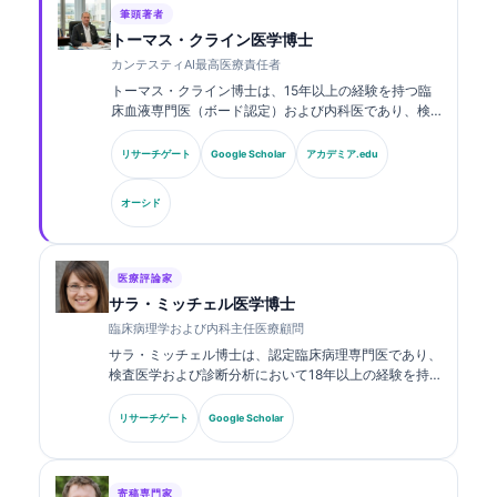
筆頭著者
トーマス・クライン医学博士
カンテスティAI最高医療責任者
トーマス・クライン博士は、15年以上の経験を持つ臨
床血液専門医（ボード認定）および内科医であり、検
査医学およびAI支援による臨床解析に関する豊富な経
験を有しています。Kantesti AIにおける最高医療責任
リサーチゲート
Google Scholar
アカデミア.edu
者（CMO）として、同社の独自のニューラルネットワ
ークの医療的正確性に関する臨床的監督を行っていま
オーシド
す。クライン博士は、バイオマーカーの解釈および検
査医学に関する研究・論文を幅広く発表しています。.
医療評論家
サラ・ミッチェル医学博士
臨床病理学および内科主任医療顧問
サラ・ミッチェル博士は、認定臨床病理専門医であり、
検査医学および診断分析において18年以上の経験を持
ちます。臨床化学の専門資格を有し、臨床現場における
バイオマーカーパネルおよび検査分析について、幅広く
リサーチゲート
Google Scholar
発表しています。.
寄稿専門家