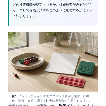
どの検査機関が指定されるか、妊娠検査が必要かどう
か、そして保険が請求をどのように処理するかによっ
て決まります。.
図1:
イソトレチノインのモニタリング費用は通常、肝機
能、脂質、妊娠に関する検査の反復分から発生します。.
健康な患者さんの典型例では、
脂質パネル
$10〜$75で