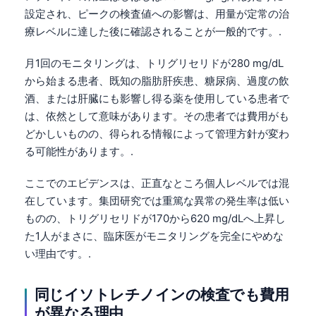
設定され、ピークの検査値への影響は、用量が定常の治
療レベルに達した後に確認されることが一般的です。.
月1回のモニタリングは、トリグリセリドが280 mg/dL
から始まる患者、既知の脂肪肝疾患、糖尿病、過度の飲
酒、または肝臓にも影響し得る薬を使用している患者で
は、依然として意味があります。その患者では費用がも
どかしいものの、得られる情報によって管理方針が変わ
る可能性があります。.
ここでのエビデンスは、正直なところ個人レベルでは混
在しています。集団研究では重篤な異常の発生率は低い
ものの、トリグリセリドが170から620 mg/dLへ上昇し
た1人がまさに、臨床医がモニタリングを完全にやめな
い理由です。.
Norsk bokmål
同じイソトレチノインの検査でも費用
Ślōnskŏ gŏdka
が異なる理由