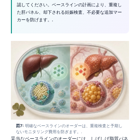
認してください。ベースラインの計画により、重複し
தமிழ்
た肝パネル、却下される妊娠検査、不必要な追加マー
తెలుగు
カーを防げます。.
मराठी
اردو
বাংলা
Shqip
Magyar
Slovenščina
한국어
Polski
Lietuvių kalba
Русский
図7:
明確なベースラインのオーダーは、重複検査と予期し
ないモニタリング費用を防ぎます。.
ქართული
妥当なベースラインのオーダーには、しばしば脂質パネ