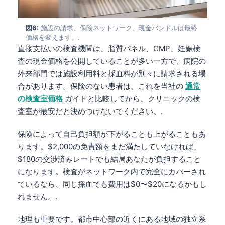
Gàidhlig
Euskara
図6:
施設の請求、保険ネットワーク、現金バンドルは最終
Македонски јазик
価格を変えます。.
直接支払いの検査機関は、脂質パネル、CMP、妊娠検
Latviešu valoda
査の現金価格を公開していることが多い一方で、病院の
Galego
外来部門では施設利用料と採血料が別々に請求される場
অসমীয়া
合があります。保険のない患者は、これを当社の
通常
の検査室価格
ガイドと比較してから、クリニックの検
සිංහල
査室が最安だと決めつけないでください。.
سنڌي
پښتو
保険によって自己負担額が下がることも上がることもあ
ります。$2,000の免責額をまだ満たしていなければ、
$180の交渉済みレートでも結局あなたが負担すること
Slovenčina
になります。検査がネットワーク内で完全にカバーされ
Hrvatski
ているなら、同じ採血でも費用は$0〜$20になるかもし
れません。.
Suomi
Қазақ тілі
地理も重要です。都市中心部の近くにある地域の独立系