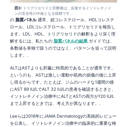
図3:
トリグリセリドと肝酵素は、反復するイソトレチノイ
ンの安全性の中核となる指標です。.
の
脂質パネル
通常、総コレステロール、HDLコレステ
ロール、LDLコレステロール、トリグリセリドを報告し
ます。LDL、HDL、トリグリセリドの解釈をより深く理
解するには、私たちの
脂質パネルの結果
ガイドでは、
各数値を単独で扱うのではなく、パターンを追って説明
します。.
ALTはASTよりも肝臓に特異的であることが通常です。
というのも、ASTは激しい運動や筋肉の損傷の後に上昇
し得るからです。たとえば、ジムのハードな1週間の後
にAST 89 IU/LでALT 32 IU/Lの患者を確認するときと、
イソトレチノイン治療中にALTとASTの両方が120 IU/L
まで上昇するときでは、考え方が異なります。.
Leeらは2016年にJAMA Dermatologyの系統的レビュー
を公表し、イソトレチノイン治療中の臨床的に重要な検