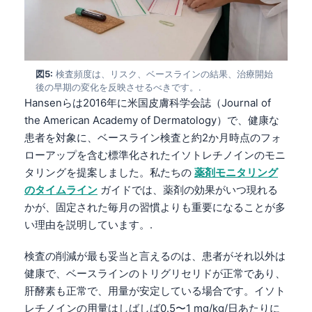
図5:
検査頻度は、リスク、ベースラインの結果、治療開始
後の早期の変化を反映させるべきです。.
Hansenらは2016年に米国皮膚科学会誌（Journal of
the American Academy of Dermatology）で、健康な
患者を対象に、ベースライン検査と約2か月時点のフォ
ローアップを含む標準化されたイソトレチノインのモニ
タリングを提案しました。私たちの
薬剤モニタリング
のタイムライン
ガイドでは、薬剤の効果がいつ現れる
かが、固定された毎月の習慣よりも重要になることが多
い理由を説明しています。.
検査の削減が最も妥当と言えるのは、患者がそれ以外は
健康で、ベースラインのトリグリセリドが正常であり、
肝酵素も正常で、用量が安定している場合です。イソト
レチノインの用量はしばしば0.5〜1 mg/kg/日あたりに