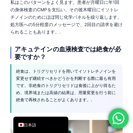
私はこのパターンをよく見ます。患者が月曜日に年1回
简体中文
の身体検査のCMPを支払い、その後木曜日にイソトレ
チノインのためにほぼ同じ化学パネルを繰り返します。
Română
処方医への5分程度のメッセージで、2回目の請求を避け
Türkçe
られることもあります。.
Ελληνικά
Português
アキュテインの血液検査では絶食が必
要ですか？
Español
Italiano
絶食は、トリグリセリドを用いてイソトレチノインを
עִבְרִית
変更せず継続すべきかどうかを判断する際に最も有用
です。非絶食のトリグリセリドは食後に上がり得るた
Français
め、境界域または高値の結果は、用量変更を行う前に
العربية
絶食で再検されることがよくあります。.
Deutsch
English
日本語