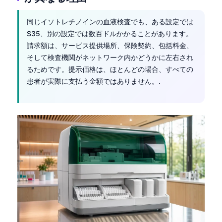
Frysk
同じイソトレチノインの血液検査でも、ある設定では
Esperanto
$35、別の設定では数百ドルかかることがあります。
Беларуская мова
請求額は、サービス提供場所、保険契約、包括料金、
そして検査機関がネットワーク内かどうかに左右され
Татар теле
るためです。提示価格は、ほとんどの場合、すべての
Кыргызча
患者が実際に支払う金額ではありません。.
ئۇيغۇرچە
Cebuano
Basa Jawa
ພາສາລາວ
Монгол
Afrikaans
العربية المغربية
Occitan