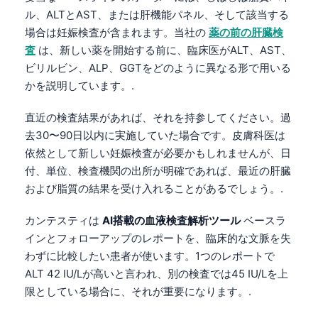
Čeština
ル、ALTとAST、または肝機能パネル、そして該当する
Eesti
場合は妊娠検査が含まれます。当社の
薬の前の肝臓検
査
は、新しい薬を開始する前に、臨床医がALT、AST、
Azərbaycan dili
ビリルビン、ALP、GGTをどのように異なる形で用いる
Bosanski
かを説明しています。.
Svenska
直近の検査結果があれば、それを持参してください。過
Српски језик
去30〜90日以内に実施していた場合です。皮膚科医は
Íslenska
依然として新しい妊娠検査が必要かもしれませんが、日
付、単位、検査機関の出所が明確であれば、最近の肝臓
Հայերեն
および脂質の結果を受け入れることがあるでしょう。.
Bahasa Indonesia
हिन्दी
カンテスティは
AI搭載の血液検査解析ツール
ベースラ
インとフォローアップのレポートを、臨床的な文脈を失
Nederlands
わずに比較したい患者が使います。1つのレポートで
Dansk
ALT 42 IU/Lが高いと言われ、別の検査では45 IU/Lを上
Български
限としている場合に、それが重要になります。.
فارسی