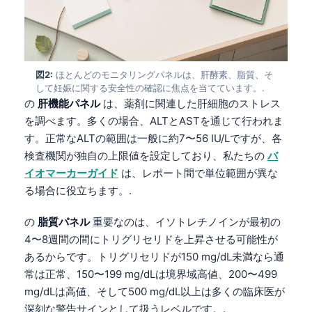
図2:
ほとんどのモニタリングパネルは、肝酵素、脂質、そ
して妊娠に関する安全性の確認に焦点を当てています。.
の
肝機能パネル
は、薬剤に関連した肝細胞のストレス
を調べます。多くの場合、ALTとASTを通じて行われま
す。正常なALTの範囲は一般に約7〜56 IU/Lですが、各
検査機関が独自の上限値を設定しており、私たちの
バ
イオマーカーガイド
は、レポート間で単位範囲が異な
る場合に役立ちます。.
の
脂質パネル
重要なのは、イソトレチノインが最初の
4〜8週間の間にトリグリセリドを上昇させる可能性が
あるからです。トリグリセリドが150 mg/dL未満なら通
常は正常、150〜199 mg/dLは境界域高値、200〜499
mg/dLは高値、そして500 mg/dL以上は多くの臨床医が
深刻な警告サインとして扱うレベルです。.