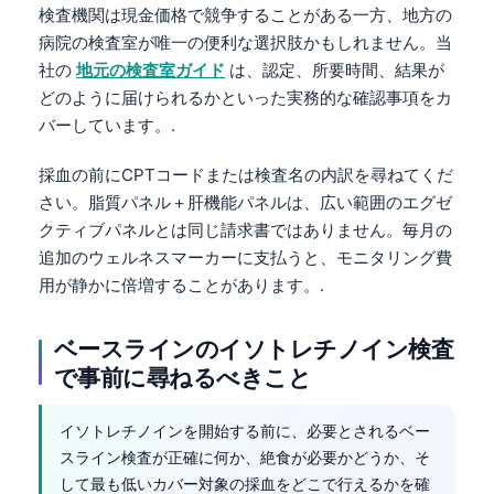
検査機関は現金価格で競争することがある一方、地方の
Català
病院の検査室が唯一の便利な選択肢かもしれません。当
O‘zbekcha
社の
地元の検査室ガイド
は、認定、所要時間、結果が
Українська
どのように届けられるかといった実務的な確認事項をカ
バーしています。.
አማርኛ
Kiswahili
採血の前にCPTコードまたは検査名の内訳を尋ねてくだ
ភាសាខ្មែរ
さい。脂質パネル＋肝機能パネルは、広い範囲のエグゼ
クティブパネルとは同じ請求書ではありません。毎月の
ဗမာစာ
追加のウェルネスマーカーに支払うと、モニタリング費
ไทย
用が静かに倍増することがあります。.
Tagalog
ベースラインのイソトレチノイン検査
Tiếng Việt
で事前に尋ねるべきこと
Bahasa Melayu
മലയാളം
イソトレチノインを開始する前に、必要とされるベー
ಕನ್ನಡ
スライン検査が正確に何か、絶食が必要かどうか、そ
して最も低いカバー対象の採血をどこで行えるかを確
ગુજરાતી