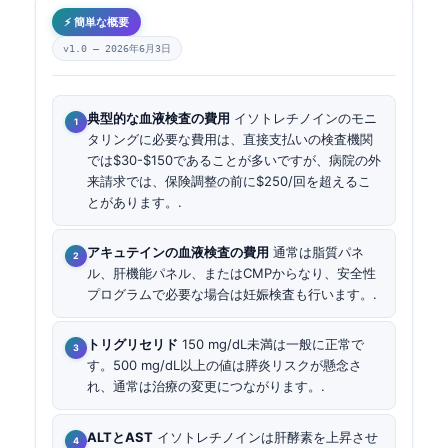
⚡ 簡単な概要
v1.0 —
2026年6月3日
典型的な血液検査の費用
イソトレチノインのモニ
タリングに必要な費用は、直接支払いの検査機関
では$30-$150であることが多いですが、病院の外
来請求では、保険調整の前に$250/回を超えるこ
とがあります。.
アキュテインの血液検査の費用
通常は脂質パネ
ル、肝機能パネル、またはCMPからなり、安全性
プログラムで必要な場合は妊娠検査も行います。.
トリグリセリド
150 mg/dL未満は一般に正常で
す。500 mg/dL以上の値は膵炎リスクが懸念さ
れ、通常は治療の変更につながります。.
ALTとAST
イソトレチノインは肝酵素を上昇させ