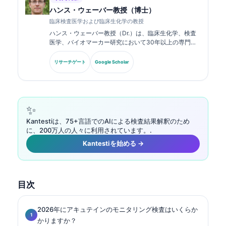
ハンス・ウェーバー教授（博士）
臨床検査医学および臨床生化学の教授
ハンス・ウェーバー教授（Dr.）は、臨床生化学、検査
医学、バイオマーカー研究において30年以上の専門知
識を持ちます。ドイツ臨床化学会の元会長であり、診断
パネル解析、バイオマーカーの標準化、AI支援による検
リサーチゲート
Google Scholar
査医学を専門としています。.
✨
Kantestiは、75+言語でのAIによる検査結果解釈のため
に、200万人の人々に利用されています。.
Kantestiを始める →
目次
2026年にアキュテインのモニタリング検査はいくらか
かりますか？