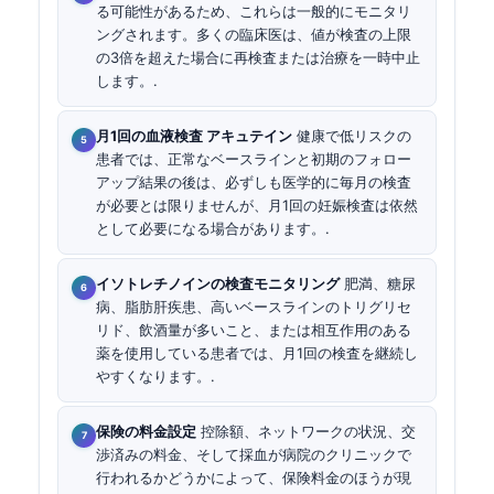
る可能性があるため、これらは一般的にモニタリ
ングされます。多くの臨床医は、値が検査の上限
の3倍を超えた場合に再検査または治療を一時中止
します。.
月1回の血液検査 アキュテイン
健康で低リスクの
患者では、正常なベースラインと初期のフォロー
アップ結果の後は、必ずしも医学的に毎月の検査
が必要とは限りませんが、月1回の妊娠検査は依然
として必要になる場合があります。.
イソトレチノインの検査モニタリング
肥満、糖尿
病、脂肪肝疾患、高いベースラインのトリグリセ
リド、飲酒量が多いこと、または相互作用のある
薬を使用している患者では、月1回の検査を継続し
やすくなります。.
保険の料金設定
控除額、ネットワークの状況、交
渉済みの料金、そして採血が病院のクリニックで
行われるかどうかによって、保険料金のほうが現