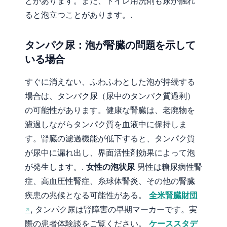
とがあります。また、トイレ用洗剤も尿が触れ
ると泡立つことがあります。.
தமிழ்
తెలుగు
タンパク尿：泡が腎臓の問題を示して
मराठी
いる場合
اردو
すぐに消えない、ふわふわとした泡が持続する
বাংলা
場合は、タンパク尿（尿中のタンパク質過剰）
Shqip
の可能性があります。健康な腎臓は、老廃物を
Magyar
濾過しながらタンパク質を血液中に保持しま
Slovenščina
す。腎臓の濾過機能が低下すると、タンパク質
한국어
が尿中に漏れ出し、界面活性剤効果によって泡
Polski
が発生します。.
女性の泡状尿
男性は糖尿病性腎
症、高血圧性腎症、糸球体腎炎、その他の腎臓
Lietuvių kalba
疾患の兆候となる可能性がある。
全米腎臓財団
Русский
, タンパク尿は腎障害の早期マーカーです。実
ქართული
際の患者体験談をご覧ください。
ケーススタデ