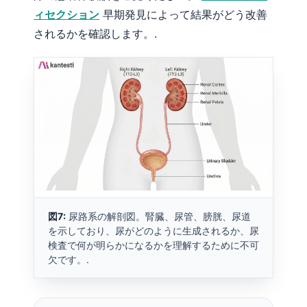
Čeština
ィセクション
早期発見によって結果がどう改善
Eesti
されるかを確認します。.
Azərbaycan dili
Bosanski
Svenska
Српски језик
Íslenska
Հայերեն
Bahasa Indonesia
हिन्दी
図7:
尿路系の解剖図。腎臓、尿管、膀胱、尿道
を示しており、尿がどのように生成されるか、尿
Nederlands
検査で何が明らかになるかを理解するために不可
Dansk
欠です。.
Български
فارسی