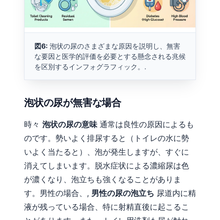
Català
O‘zbekcha
Українська
図6:
泡状の尿のさまざまな原因を説明し、無害
አማርኛ
な要因と医学的評価を必要とする懸念される兆候
を区別するインフォグラフィック。.
Kiswahili
ភាសាខ្មែរ
泡状の尿が無害な場合
ဗမာစာ
ไทย
時々
泡状の尿の意味
通常は良性の原因によるも
Tagalog
のです。勢いよく排尿すると（トイレの水に勢
いよく当たると）、泡が発生しますが、すぐに
Tiếng Việt
消えてしまいます。脱水症状による濃縮尿は色
Bahasa Melayu
が濃くなり、泡立ちも強くなることがありま
മലയാളം
す。男性の場合、,
男性の尿の泡立ち
尿道内に精
ಕನ್ನಡ
液が残っている場合、特に射精直後に起こるこ
ગુજરાતી