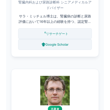
腎臓内科および尿路診断科 シニアメディカルア
ドバイザー
サラ・ミッチェル博士は、腎臓病の診断と尿路
評価において16年以上の経験を持つ、認定腎臓
専門医および臨床病理学者です。腎生理学の博
士号を取得しており、尿検査の解釈、タンパク
リサーチゲート
尿の評価、そして腎疾患の早期発見に関する論
文を多数発表しています。Kantesti Medical
Google Scholar
Advisory Boardのメンバーとして、すべての尿
検査内容が厳格な臨床基準を満たしていること
を確認しています。.
共著者