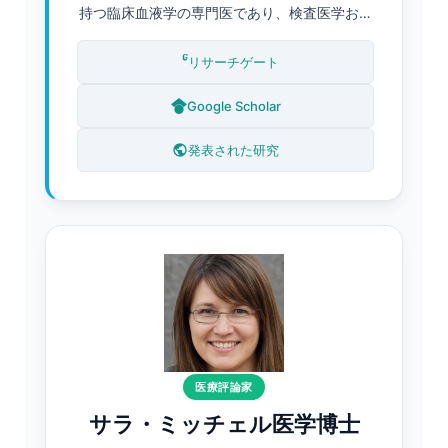
持つ臨床血液学の専門医であり、検査医学およ
びAI支援診断における豊富な経験を有していま
す。Kantesti AIにおける最高医療責任者
リサーチゲート
（Chief Medical Officer）として、同氏は臨床
バリデーションのプロセスを主導し、当社の独
Google Scholar
自のニューラルネットワークの医療的正確性を
監督しています。クライン博士は、バイオマー
発表された研究
カー解析および尿検査（尿沈渣を含む）解釈に
関する研究を、検査医学の分野で幅広く発表し
ています。.
医療評論家
サラ・ミッチェル医学博士