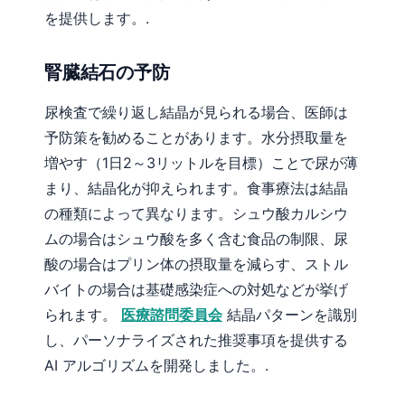
を提供します。.
Frysk
Esperanto
腎臓結石の予防
Беларуская мова
Татар теле
尿検査で繰り返し結晶が見られる場合、医師は
予防策を勧めることがあります。水分摂取量を
Кыргызча
増やす（1日2～3リットルを目標）ことで尿が薄
ئۇيغۇرچە
まり、結晶化が抑えられます。食事療法は結晶
Cebuano
の種類によって異なります。シュウ酸カルシウ
Basa Jawa
ムの場合はシュウ酸を多く含む食品の制限、尿
ພາສາລາວ
酸の場合はプリン体の摂取量を減らす、ストル
Монгол
バイトの場合は基礎感染症への対処などが挙げ
られます。
医療諮問委員会
結晶パターンを識別
Afrikaans
し、パーソナライズされた推奨事項を提供する
العربية المغربية
AI アルゴリズムを開発しました。.
Occitan