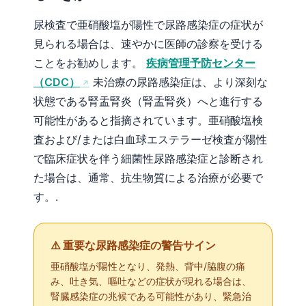
尿検査で亜硝酸塩が陽性で尿路感染症の症状が
見られる場合は、速やかに医師の診察を受ける
ことをお勧めします。
疾病管理予防センター
（CDC）
未治療の尿路感染症は、より深刻な
状態である腎盂腎炎（腎盂腎炎）へと進行する
可能性があると指摘されています。亜硝酸塩検
査および/または白血球エステラーゼ検査が陽性
で臨床症状を伴う細菌性尿路感染症と診断され
た場合は、通常、抗生物質による治療が必要で
す。.
⚠️ 重要な尿路感染症の警告サイン
亜硝酸塩が陽性となり、発熱、背中/脇腹の痛
み、吐き気、嘔吐などの症状が現れる場合は、
腎臓感染症の兆候である可能性があり、緊急治