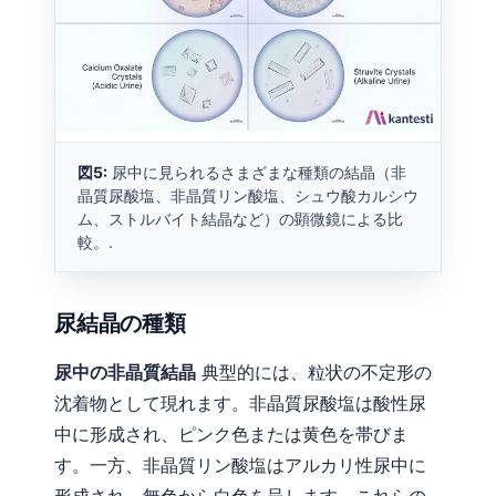
図5:
尿中に見られるさまざまな種類の結晶（非
晶質尿酸塩、非晶質リン酸塩、シュウ酸カルシウ
ム、ストルバイト結晶など）の顕微鏡による比
較。.
尿結晶の種類
尿中の非晶質結晶
典型的には、粒状の不定形の
沈着物として現れます。非晶質尿酸塩は酸性尿
中に形成され、ピンク色または黄色を帯びま
す。一方、非晶質リン酸塩はアルカリ性尿中に