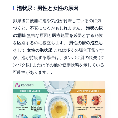
Gàidhlig
泡状尿：男性と女性の原因
Euskara
Македонски јазик
排尿後に便器に泡や気泡が付着しているのに気
Latviešu valoda
づくと、不安になるかもしれません。
泡状の尿
の意味
無害な原因と医療処置を必要とする兆候
Galego
を区別するのに役立ちます。
男性の尿の泡立ち
অসমীয়া
そして
女性の泡状尿
これは多くの場合正常です
සිංහල
が、泡が持続する場合は、タンパク質の喪失 (タ
سنڌي
ンパク尿) またはその他の健康状態を示している
پښتو
可能性があります。.
Slovenčina
Hrvatski
Suomi
Қазақ тілі