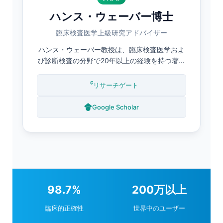
ハンス・ウェーバー博士
臨床検査医学上級研究アドバイザー
ハンス・ウェーバー教授は、臨床検査医学およ
び診断検査の分野で20年以上の経験を持つ著名
な臨床生化学者です。ハイデルベルク大学で臨
床生化学の博士号を取得し、尿検査法、バイオ
リサーチゲート
マーカー検証、AI支援診断システムに関する多
数の査読付き論文に寄稿しています。カンテス
Google Scholar
ティ医療諮問委員会のシニアメンバーとして、
研究方法論と臨床検証プロトコルを監督してい
ます。.
98.7%
200万以上
臨床的正確性
世界中のユーザー