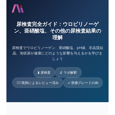
尿検査完全ガイド：ウロビリノーゲ
ン、亜硝酸塩、その他の尿検査結果の
理解
尿検査でウロビリノーゲン、亜硝酸塩、pH値、非晶質結
晶、泡状尿が健康にどのような影響を与えるかを学びま
しょう
🧪 尿検査
🔬 ラボ解釈
👨‍⚕️ 医師によるレビュー済み
✓ 医療グレードのAI