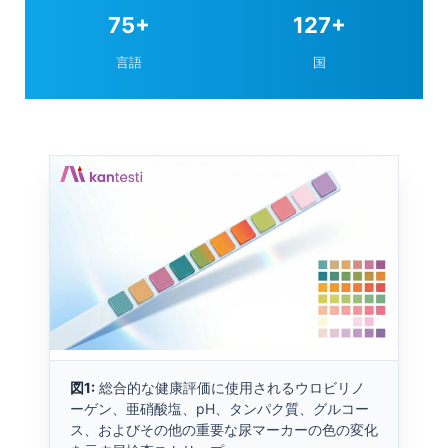
75+
127+
言語
国
図1:
総合的な健康評価に使用されるウロビリノ
ーゲン、亜硝酸塩、pH、タンパク質、グルコー
ス、およびその他の重要な尿マーカーの色の変化