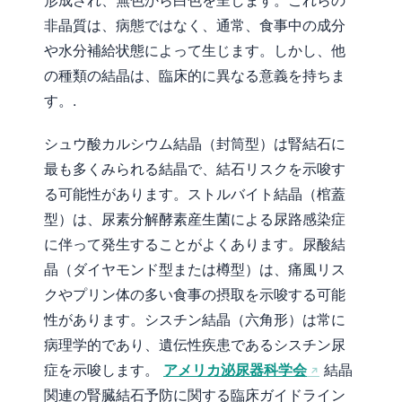
形成され、無色から白色を呈します。これらの
非晶質は、病態ではなく、通常、食事中の成分
や水分補給状態によって生じます。しかし、他
の種類の結晶は、臨床的に異なる意義を持ちま
す。.
シュウ酸カルシウム結晶（封筒型）は腎結石に
最も多くみられる結晶で、結石リスクを示唆す
る可能性があります。ストルバイト結晶（棺蓋
型）は、尿素分解酵素産生菌による尿路感染症
に伴って発生することがよくあります。尿酸結
晶（ダイヤモンド型または樽型）は、痛風リス
クやプリン体の多い食事の摂取を示唆する可能
性があります。シスチン結晶（六角形）は常に
病理学的であり、遺伝性疾患であるシスチン尿
Norsk bokmål
症を示唆します。
アメリカ泌尿器科学会
結晶
Ślōnskŏ gŏdka
関連の腎臓結石予防に関する臨床ガイドライン