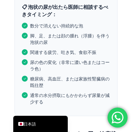
📋 泡状の尿が出たら医師に相談するべ
简体中文
きタイミング：
Română
数分で消えない持続的な泡
Türkçe
脚、足、または顔の腫れ（浮腫）を伴う
Ελληνικά
泡状の尿
Português
関連する疲労、吐き気、食欲不振
Español
尿の色の変化（非常に濃い色またはコー
Italiano
ラ色）
עִבְרִית
糖尿病、高血圧、または家族性腎臓病の
Français
既往歴
العربية
通常の水分摂取にもかかわらず尿量が減
少する
Deutsch
English
日本語