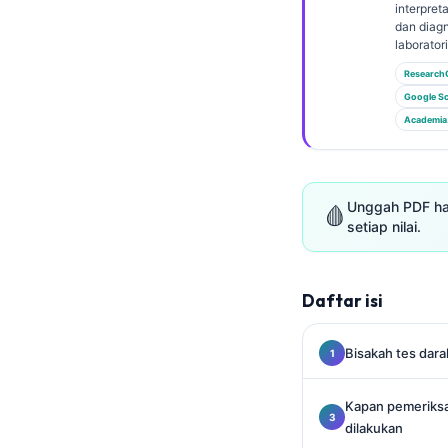
Gàidhlig
interpret
dan diagn
Euskara
laborator
Македонски јазик
Research
Google Sc
Latviešu valoda
Academia
Galego
অসমীয়া
සිංහල
Unggah PDF has
🩸
setiap nilai.
سنڌي
پښتو
Daftar isi
Slovenčina
Bisakah tes dar
Hrvatski
Suomi
Kapan pemeriksa
dilakukan
Қазақ тілі