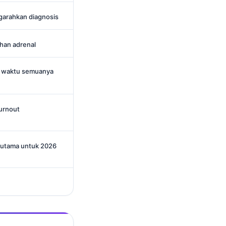
garahkan diagnosis
ahan adrenal
i waktu semuanya
urnout
n utama untuk 2026