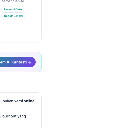
berbantuan AI.
ResearchGate
Google Scholar
orm AI Kantesti →
, bukan versi online
ru burnout yang