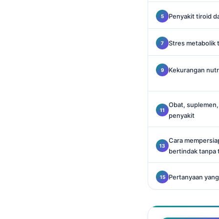
Català
Penyakit tiroid
O‘zbekcha
Українська
Stres metabolik te
አማርኛ
Kekurangan nutr
Kiswahili
ភាសាខ្មែរ
ဗမာစာ
Obat, suplemen, 
penyakit
ไทย
Tagalog
Cara mempersiap
bertindak tanpa 
Tiếng Việt
Bahasa Melayu
Pertanyaan yang
മലയാളം
ಕನ್ನಡ
ગુજરાતી