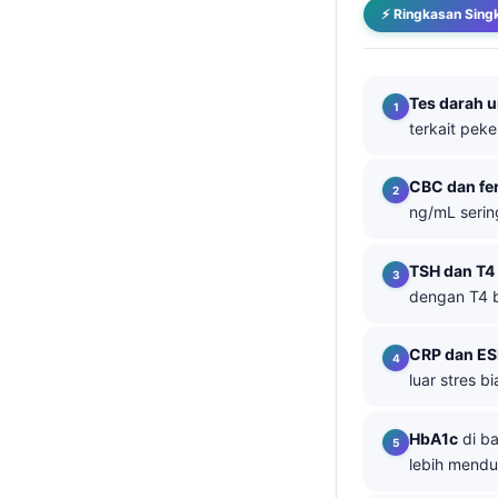
⚡ Ringkasan Sing
தமிழ்
తెలుగు
Tes darah 
मराठी
terkait peke
اردو
বাংলা
CBC dan fer
ng/mL serin
Shqip
Magyar
TSH dan T4
Slovenščina
dengan T4 b
한국어
CRP dan ES
Polski
luar stres b
Lietuvių kalba
Русский
HbA1c
di b
lebih menduk
ქართული