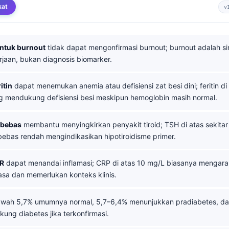
kat
v
untuk burnout
tidak dapat mengonfirmasi burnout; burnout adalah si
rjaan, bukan diagnosis biomarker.
itin
dapat menemukan anemia atau defisiensi zat besi dini; feritin d
g mendukung defisiensi besi meskipun hemoglobin masih normal.
 bebas
membantu menyingkirkan penyakit tiroid; TSH di atas sekitar
ebas rendah mengindikasikan hipotiroidisme primer.
R
dapat menandai inflamasi; CRP di atas 10 mg/L biasanya mengara
iasa dan memerlukan konteks klinis.
awah 5,7% umumnya normal, 5,7–6,4% menunjukkan pradiabetes, da
ung diabetes jika terkonfirmasi.