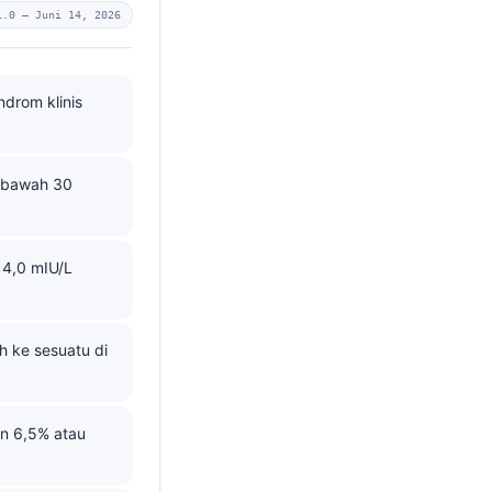
1.0 —
Juni 14, 2026
ndrom klinis
i bawah 30
 4,0 mIU/L
h ke sesuatu di
n 6,5% atau