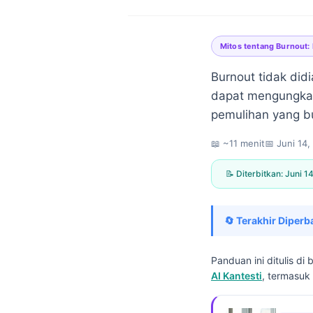
Mitos tentang Burnout:
Burnout tidak did
dapat mengungkap 
pemulihan yang bu
📖 ~11 menit
📅
Juni 14,
📝 Diterbitkan:
Juni 1
🔄 Terakhir Diperb
Panduan ini ditulis 
AI Kantesti
, termasuk 
Norsk bokmål
Ślōnskŏ gŏdka