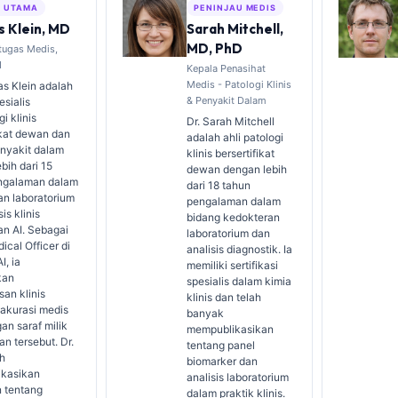
S UTAMA
PENINJAU MEDIS
 Klein, MD
Sarah Mitchell,
MD, PhD
tugas Medis,
I
Kepala Penasihat
Medis - Patologi Klinis
s Klein adalah
& Penyakit Dalam
esialis
i klinis
Dr. Sarah Mitchell
ikat dewan dan
adalah ahli patologi
enyakit dalam
klinis bersertifikat
bih dari 15
dewan dengan lebih
ngalaman dalam
dari 18 tahun
an laboratorium
pengalaman dalam
is klinis
bidang kedokteran
an AI. Sebagai
laboratorium dan
ical Officer di
analisis diagnostik. Ia
I, ia
memiliki sertifikasi
kan
spesialis dalam kimia
an klinis
klinis dan telah
 akurasi medis
banyak
gan saraf milik
mempublikasikan
n tersebut. Dr.
tentang panel
ah
biomarker dan
kasikan
analisis laboratorium
n tentang
dalam praktik klinis.