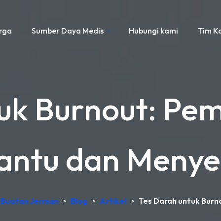
rga
Sumber Daya Medis
Hubungi kami
Tim K
uk Burnout: Pe
ntu dan Menye
b, Buatan Jerman
>
Blog
>
Artikel
>
Tes Darah untuk Bur