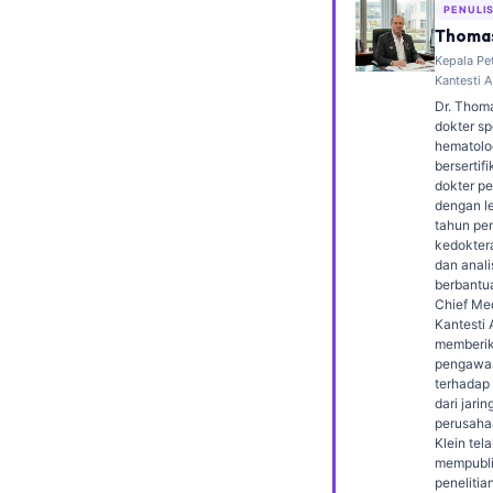
PENULI
Frysk
Thomas
Esperanto
Kepala Pe
Kantesti A
Беларуская мова
Dr. Thoma
dokter sp
Татар теле
hematolog
bersertif
Кыргызча
dokter p
ئۇيغۇرچە
dengan le
tahun pe
Cebuano
kedokter
dan analis
Basa Jawa
berbantu
Chief Med
ພາສາລາວ
Kantesti A
memberi
Монгол
pengawas
terhadap
Afrikaans
dari jarin
العربية المغربية
perusahaa
Klein tel
Occitan
mempubli
penelitia