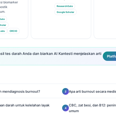
asi biomarker
ResearchGate
ostik
ium.
Google Scholar
Gate
holar
.edu
ORCID
il tes darah Anda dan biarkan AI Kantesti menjelaskan arti
Platf
ah mendiagnosis burnout?
Apa arti burnout secara medis
an darah untuk kelelahan layak
CBC, zat besi, dan B12: peni
umum