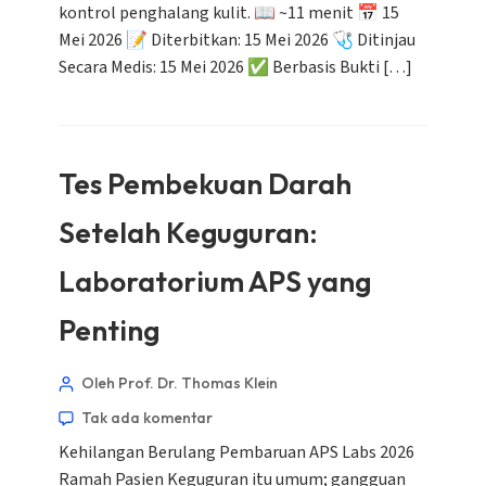
kontrol penghalang kulit. 📖 ~11 menit 📅 15
Mei 2026 📝 Diterbitkan: 15 Mei 2026 🩺 Ditinjau
Secara Medis: 15 Mei 2026 ✅ Berbasis Bukti […]
Tes Pembekuan Darah
Setelah Keguguran:
Laboratorium APS yang
Norsk bokmål
Ślōnskŏ gŏdka
Penting
Frysk
Oleh Prof. Dr. Thomas Klein
Esperanto
Tak ada komentar
Беларуская мова
Kehilangan Berulang Pembaruan APS Labs 2026
Татар теле
Ramah Pasien Keguguran itu umum; gangguan