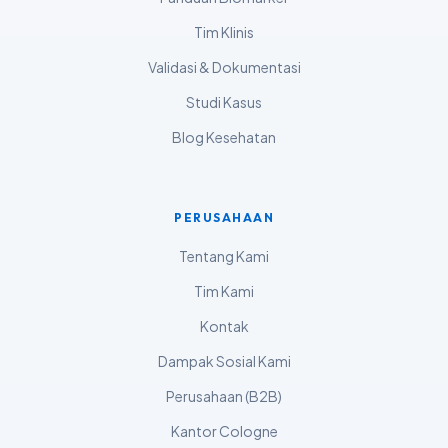
বাংলা
Tim Klinis
Shqip
Validasi & Dokumentasi
Magyar
Studi Kasus
Slovenščina
Blog Kesehatan
한국어
Polski
PERUSAHAAN
Lietuvių kalba
Русский
Tentang Kami
ქართული
Tim Kami
Čeština
Kontak
日本語
Dampak Sosial Kami
Eesti
Perusahaan (B2B)
Azərbaycan dili
Kantor Cologne