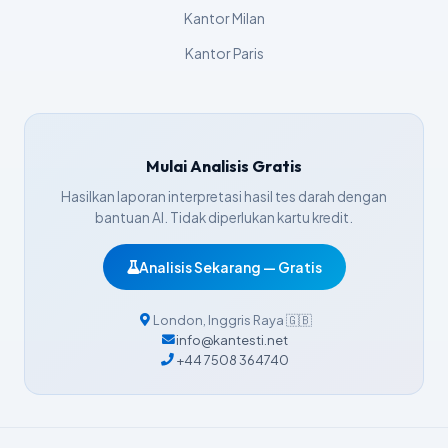
Bosanski
Kantor Milan
Svenska
Kantor Paris
Српски језик
Íslenska
Հայերեն
Mulai Analisis Gratis
हिन्दी
Hasilkan laporan interpretasi hasil tes darah dengan
Nederlands
bantuan AI. Tidak diperlukan kartu kredit.
Dansk
Analisis Sekarang — Gratis
Български
فارسی
London
,
Inggris Raya
🇬🇧
简体中文
info@kantesti.net
+44 7508 364740
Română
Türkçe
Ελληνικά