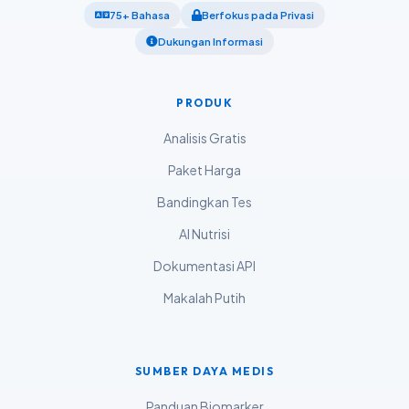
Kiswahili
75+ Bahasa
Berfokus pada Privasi
ភាសាខ្មែរ
Dukungan Informasi
ဗမာစာ
ไทย
PRODUK
Tagalog
Analisis Gratis
Tiếng Việt
Paket Harga
Bahasa Melayu
Bandingkan Tes
മലയാളം
AI Nutrisi
ಕನ್ನಡ
Dokumentasi API
ગુજરાતી
Makalah Putih
தமிழ்
తెలుగు
मराठी
SUMBER DAYA MEDIS
اردو
Panduan Biomarker