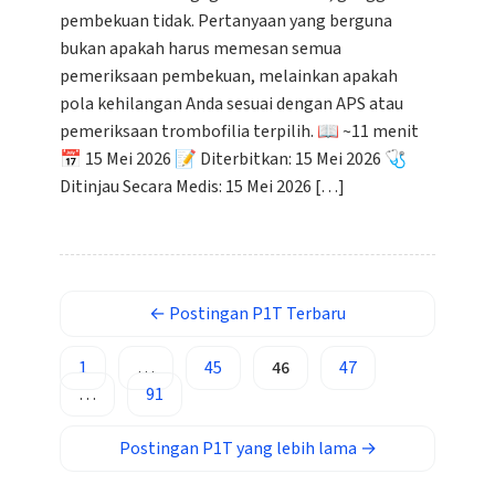
Кыргызча
pembekuan tidak. Pertanyaan yang berguna
bukan apakah harus memesan semua
ئۇيغۇرچە
pemeriksaan pembekuan, melainkan apakah
Cebuano
pola kehilangan Anda sesuai dengan APS atau
Basa Jawa
pemeriksaan trombofilia terpilih. 📖 ~11 menit
📅 15 Mei 2026 📝 Diterbitkan: 15 Mei 2026 🩺
ພາສາລາວ
Ditinjau Secara Medis: 15 Mei 2026 […]
Монгол
Afrikaans
العربية المغربية
Occitan
←
Postingan
P1T Terbaru
Gàidhlig
1
…
45
46
47
Euskara
…
91
Македонски јазик
Postingan
P1T yang lebih lama
→
Latviešu valoda
Galego