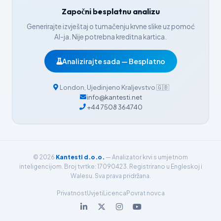
हिन्दी
Započni besplatnu analizu
Nederlands
Generirajte izvještaj o tumačenju krvne slike uz pomoć
Dansk
AI-ja. Nije potrebna kreditna kartica.
Български
Analizirajte sada — Besplatno
فارسی
简体中文
London
,
Ujedinjeno Kraljevstvo
🇬🇧
info@kantesti.net
Română
+44 7508 364740
Türkçe
Ελληνικά
Português
© 2026
Kantesti d.o.o.
— Analizator krvi s umjetnom
Español
inteligencijom. Broj tvrtke: 17090423. Registrirano u Engleskoj i
Walesu. Sva prava pridržana.
Italiano
Privatnost
Uvjeti
Licenca
Povrat novca
עִבְרִית
Français