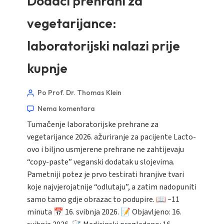
Dodaci prehrani za
vegetarijance:
laboratorijski nalazi prije
Norsk bokmål
kupnje
Ślōnskŏ gŏdka
Frysk
Po Prof. Dr. Thomas Klein
Esperanto
Nema komentara
Беларуская мова
Tumačenje laboratorijske prehrane za
Татар теле
vegetarijance 2026. ažuriranje za pacijente Lacto-
ovo i biljno usmjerene prehrane ne zahtijevaju
Кыргызча
“copy-paste” veganski dodatak u slojevima.
ئۇيغۇرچە
Pametniji potez je prvo testirati hranjive tvari
Cebuano
koje najvjerojatnije “odlutaju”, a zatim nadopuniti
samo tamo gdje obrazac to podupire. 📖 ~11
Basa Jawa
minuta 📅 16. svibnja 2026. 📝 Objavljeno: 16.
ພາສາລາວ