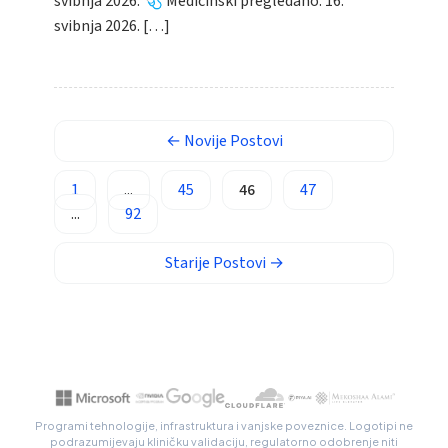
svibnja 2026. 🩺 Medicinski pregledano: 16.
Монгол
svibnja 2026. […]
Afrikaans
العربية المغربية
Occitan
←
Novije
Postovi
Gàidhlig
Euskara
1
...
45
46
47
...
92
Македонски јазик
Latviešu valoda
Starije
Postovi
→
Galego
অসমীয়া
සිංහල
سنڌي
پښتو
Programi tehnologije, infrastruktura i vanjske poveznice. Logotipi ne
podrazumijevaju kliničku validaciju, regulatorno odobrenje niti