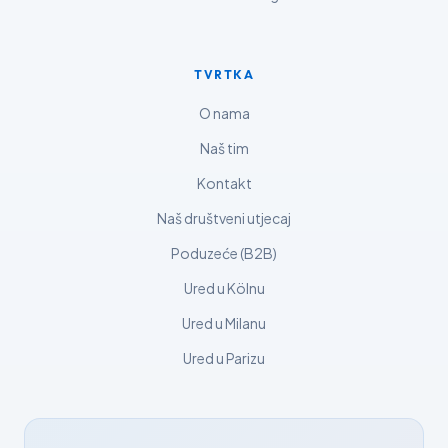
Lietuvių kalba
Русский
TVRTKA
ქართული
O nama
Čeština
Naš tim
日本語
Kontakt
Eesti
Naš društveni utjecaj
Azərbaycan dili
Poduzeće (B2B)
Bosanski
Ured u Kölnu
Svenska
Ured u Milanu
Српски језик
Íslenska
Ured u Parizu
Հայերեն
Bahasa Indonesia