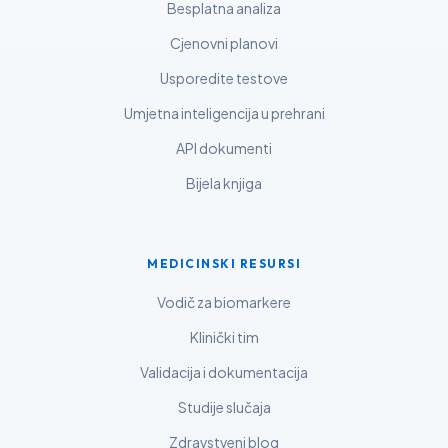
Besplatna analiza
Bahasa Melayu
Cjenovni planovi
മലയാളം
Usporedite testove
ಕನ್ನಡ
ગુજરાતી
Umjetna inteligencija u prehrani
தமிழ்
API dokumenti
తెలుగు
Bijela knjiga
मराठी
اردو
MEDICINSKI RESURSI
বাংলা
Vodič za biomarkere
Shqip
Klinički tim
Magyar
Validacija i dokumentacija
Slovenščina
Studije slučaja
한국어
Zdravstveni blog
Polski