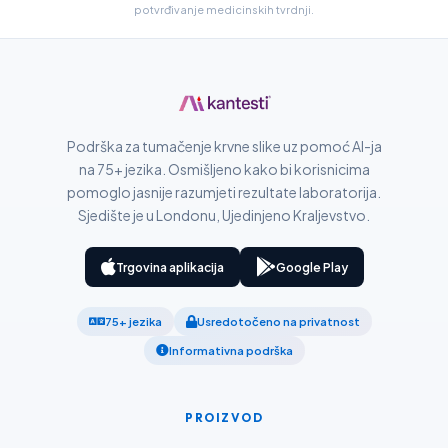
potvrđivanje medicinskih tvrdnji.
Slovenčina
Suomi
Қазақ тілі
Català
Podrška za tumačenje krvne slike uz pomoć AI-ja
O‘zbekcha
na 75+ jezika. Osmišljeno kako bi korisnicima
pomoglo jasnije razumjeti rezultate laboratorija.
Українська
Sjedište je u Londonu, Ujedinjeno Kraljevstvo.
አማርኛ
Kiswahili
Trgovina aplikacija
Google Play
ភាសាខ្មែរ
75+ jezika
Usredotočeno na privatnost
ဗမာစာ
Informativna podrška
ไทย
Tagalog
PROIZVOD
Tiếng Việt