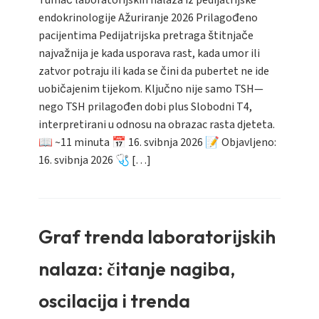
Tumač laboratorijskih nalaza iz pedijatrijske
endokrinologije Ažuriranje 2026 Prilagođeno
pacijentima Pedijatrijska pretraga štitnjače
najvažnija je kada usporava rast, kada umor ili
zatvor potraju ili kada se čini da pubertet ne ide
uobičajenim tijekom. Ključno nije samo TSH—
nego TSH prilagođen dobi plus Slobodni T4,
interpretirani u odnosu na obrazac rasta djeteta.
📖 ~11 minuta 📅 16. svibnja 2026 📝 Objavljeno:
16. svibnja 2026 🩺 […]
Graf trenda laboratorijskih
nalaza: čitanje nagiba,
oscilacija i trenda