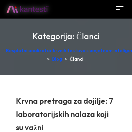
Kategorija:
Članci
Besplatni analizator krvnih testova s umjetnom intelige
>
Blog
>
Članci
Krvna pretraga za dojilje: 7
laboratorijskih nalaza koji
su važni