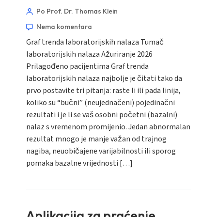
Po Prof. Dr. Thomas Klein
Nema komentara
Graf trenda laboratorijskih nalaza Tumač
laboratorijskih nalaza Ažuriranje 2026
Prilagođeno pacijentima Graf trenda
laboratorijskih nalaza najbolje je čitati tako da
prvo postavite tri pitanja: raste li ili pada linija,
koliko su “bučni” (neujednačeni) pojedinačni
rezultati i je li se vaš osobni početni (bazalni)
nalaz s vremenom promijenio. Jedan abnormalan
rezultat mnogo je manje važan od trajnog
nagiba, neuobičajene varijabilnosti ili sporog
pomaka bazalne vrijednosti […]
Aplikacija za praćenje