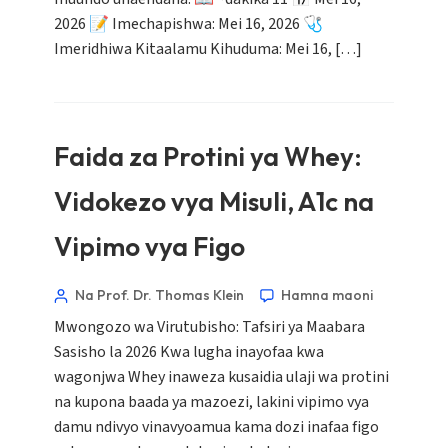
2026 📝 Imechapishwa: Mei 16, 2026 🩺
Imeridhiwa Kitaalamu Kihuduma: Mei 16, […]
Faida za Protini ya Whey:
Vidokezo vya Misuli, A1c na
Vipimo vya Figo
Na Prof. Dr. Thomas Klein
Hamna maoni
Mwongozo wa Virutubisho: Tafsiri ya Maabara
Sasisho la 2026 Kwa lugha inayofaa kwa
wagonjwa Whey inaweza kusaidia ulaji wa protini
na kupona baada ya mazoezi, lakini vipimo vya
damu ndivyo vinavyoamua kama dozi inafaa figo