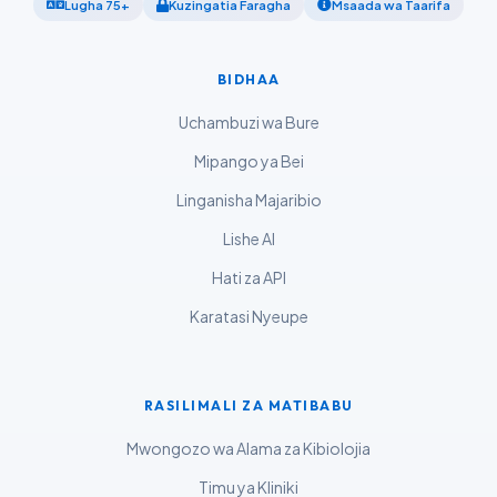
ဗမာစာ
Lugha 75+
Kuzingatia Faragha
Msaada wa Taarifa
ไทย
Tagalog
BIDHAA
Tiếng Việt
Uchambuzi wa Bure
Bahasa Melayu
Mipango ya Bei
മലയാളം
Linganisha Majaribio
ಕನ್ನಡ
Lishe AI
ગુજરાતી
Hati za API
தமிழ்
Karatasi Nyeupe
తెలుగు
मराठी
RASILIMALI ZA MATIBABU
اردو
বাংলা
Mwongozo wa Alama za Kibiolojia
Shqip
Timu ya Kliniki