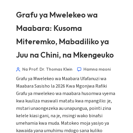
Grafu ya Mwelekeo wa
Maabara: Kusoma
Miteremko, Mabadiliko ya
Juu na Chini, na Mkengeuko
Na Prof. Dr. Thomas Klein
Hamna maoni
Grafu ya Mwelekeo wa Maabara Ufafanuzi wa
Maabara Sasisho la 2026 Kwa Mgonjwa Rafiki
Grafu ya mwelekeo wa maabara husomwa vyema
kwa kuuliza maswali matatu kwa mpangilio: je,
mstari unaongezeka au unapungua, pointi zina
kelele kiasi gani, na je, msingi wako binafsi
umehamia kwa muda. Matokeo moja yasiyo ya
kawaida yana umuhimu mdogo sana kuliko