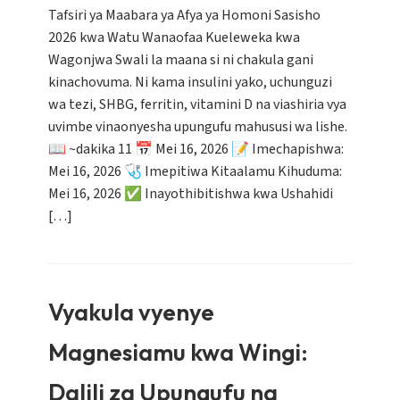
Tafsiri ya Maabara ya Afya ya Homoni Sasisho
2026 kwa Watu Wanaofaa Kueleweka kwa
Wagonjwa Swali la maana si ni chakula gani
kinachovuma. Ni kama insulini yako, uchunguzi
wa tezi, SHBG, ferritin, vitamini D na viashiria vya
uvimbe vinaonyesha upungufu mahususi wa lishe.
📖 ~dakika 11 📅 Mei 16, 2026 📝 Imechapishwa:
Mei 16, 2026 🩺 Imepitiwa Kitaalamu Kihuduma:
Mei 16, 2026 ✅ Inayothibitishwa kwa Ushahidi
[…]
Vyakula vyenye
Magnesiamu kwa Wingi:
Dalili za Upungufu na