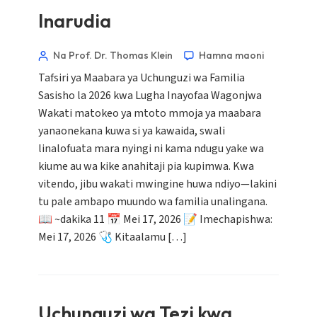
Inarudia
Na Prof. Dr. Thomas Klein
Hamna maoni
Tafsiri ya Maabara ya Uchunguzi wa Familia
Sasisho la 2026 kwa Lugha Inayofaa Wagonjwa
Wakati matokeo ya mtoto mmoja ya maabara
yanaonekana kuwa si ya kawaida, swali
linalofuata mara nyingi ni kama ndugu yake wa
kiume au wa kike anahitaji pia kupimwa. Kwa
vitendo, jibu wakati mwingine huwa ndiyo—lakini
tu pale ambapo muundo wa familia unalingana.
📖 ~dakika 11 📅 Mei 17, 2026 📝 Imechapishwa:
Mei 17, 2026 🩺 Kitaalamu […]
Uchunguzi wa Tezi kwa