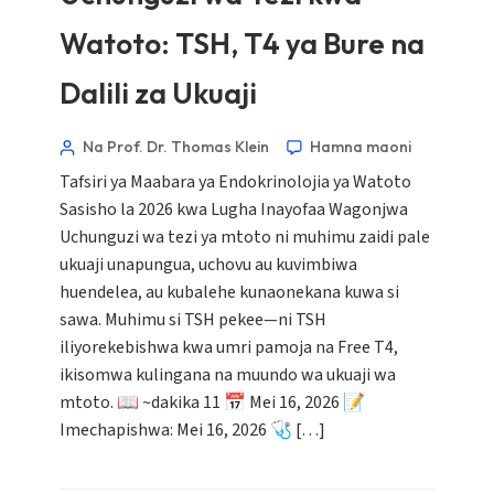
Watoto: TSH, T4 ya Bure na
Dalili za Ukuaji
Na Prof. Dr. Thomas Klein
Hamna maoni
Tafsiri ya Maabara ya Endokrinolojia ya Watoto
Sasisho la 2026 kwa Lugha Inayofaa Wagonjwa
Uchunguzi wa tezi ya mtoto ni muhimu zaidi pale
ukuaji unapungua, uchovu au kuvimbiwa
huendelea, au kubalehe kunaonekana kuwa si
sawa. Muhimu si TSH pekee—ni TSH
iliyorekebishwa kwa umri pamoja na Free T4,
ikisomwa kulingana na muundo wa ukuaji wa
mtoto. 📖 ~dakika 11 📅 Mei 16, 2026 📝
Imechapishwa: Mei 16, 2026 🩺 […]