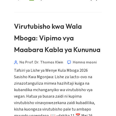
Virutubisho kwa Wala
Mboga: Vipimo vya
Maabara Kabla ya Kununua
Na Prof. Dr. Thomas Klein
Hamna maoni
Tafsiri ya Lishe ya Wenye Kula Mboga 2026
Sasisho Kwa Mgonjwa: Lishe za lacto-ovo na
zinazotanguliza mimea hazihitaji kuiga na
kubandika mchanganyiko wa virutubisho vya
vegan. Hatua ya busara zaidi ni kupima
virutubisho vinavyowezekana zaidi kubadilika,
kisha kuongeza virutubisho pale tu ambapo
muundo unaendana. 📖 ~dakika 11 📅 Mei 16,