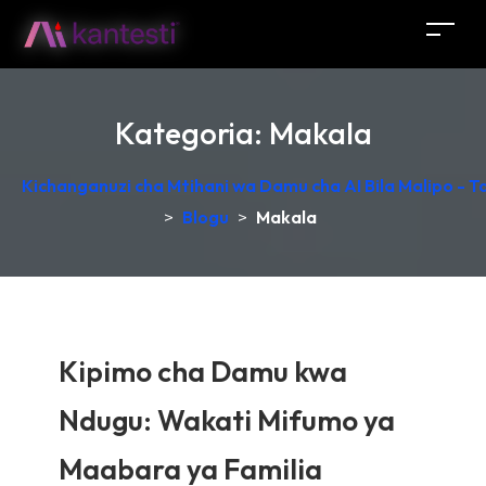
Kategoria:
Makala
Kichanganuzi cha Mtihani wa Damu cha AI Bila Malipo - 
>
Blogu
>
Makala
Kipimo cha Damu kwa
Ndugu: Wakati Mifumo ya
Maabara ya Familia