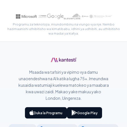
සිංහල
سنڌي
Programu za teknolojia, miundombinu na viungo vya nje. Nembo
پښتو
hazimaanishi uthibitisho wa kimatibabu, idhini ya udhibiti, au uthibitisho
wa madai ya kiafya.
Slovenčina
Hrvatski
Suomi
Msaada wa tafsiri ya vipimo vya damu
Қазақ тілі
unaoendeshwa na AI katika lugha 75+. Imeundwa
Català
kusaidia watumiaji kuelewa matokeo ya maabara
O‘zbekcha
kwa uwazi zaidi. Makao yake makuu yako
London, Uingereza.
Українська
አማርኛ
Duka la Programu
Google Play
ភាសាខ្មែរ