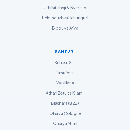
Magyar
Uthibitishaji & Nyaraka
Slovenščina
Uchunguzi wa Uchunguzi
한국어
Blogu ya Afya
Polski
Lietuvių kalba
KAMPUNI
Русский
Kuhusu Sisi
ქართული
Čeština
Timu Yetu
日本語
Wasiliana
Eesti
Athari Zetu za Kijamii
Azərbaycan dili
Biashara (B2B)
Bosanski
Ofisi ya Cologne
Svenska
Ofisi ya Milan
Српски језик