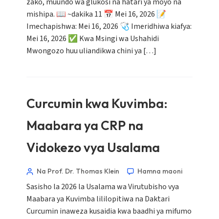
zako, muundo wa glukosi na hatari ya moyo na
mishipa. 📖 ~dakika 11 📅 Mei 16, 2026 📝
Imechapishwa: Mei 16, 2026 🩺 Imeridhiwa kiafya:
Mei 16, 2026 ✅ Kwa Msingi wa Ushahidi
Mwongozo huu uliandikwa chini ya […]
Curcumin kwa Kuvimba:
Norsk bokmål
Maabara ya CRP na
Ślōnskŏ gŏdka
Frysk
Vidokezo vya Usalama
Esperanto
Na Prof. Dr. Thomas Klein
Hamna maoni
Беларуская мова
Sasisho la 2026 la Usalama wa Virutubisho vya
Татар теле
Maabara ya Kuvimba lililopitiwa na Daktari
Кыргызча
Curcumin inaweza kusaidia kwa baadhi ya mifumo