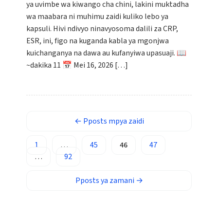
ya uvimbe wa kiwango cha chini, lakini muktadha
ئۇيغۇرچە
wa maabara ni muhimu zaidi kuliko lebo ya
Cebuano
kapsuli. Hivi ndivyo ninavyosoma dalili za CRP,
Basa Jawa
ESR, ini, figo na kuganda kabla ya mgonjwa
kuichanganya na dawa au kufanyiwa upasuaji. 📖
ພາສາລາວ
~dakika 11 📅 Mei 16, 2026 […]
Монгол
Afrikaans
العربية المغربية
Occitan
←
Pposts
mpya zaidi
Gàidhlig
1
…
45
46
47
Euskara
…
92
Македонски јазик
Pposts
ya zamani
→
Latviešu valoda
Galego
অসমীয়া