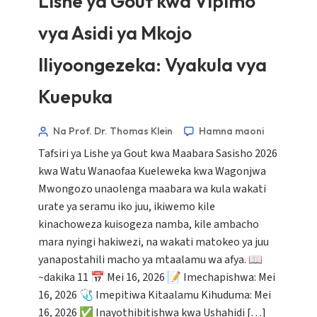
Lishe ya Gout kwa Vipimo
vya Asidi ya Mkojo
Iliyoongezeka: Vyakula vya
Kuepuka
Na Prof. Dr. Thomas Klein
Hamna maoni
Tafsiri ya Lishe ya Gout kwa Maabara Sasisho 2026
kwa Watu Wanaofaa Kueleweka kwa Wagonjwa
Mwongozo unaolenga maabara wa kula wakati
urate ya seramu iko juu, ikiwemo kile
kinachoweza kuisogeza namba, kile ambacho
mara nyingi hakiwezi, na wakati matokeo ya juu
yanapostahili macho ya mtaalamu wa afya. 📖
~dakika 11 📅 Mei 16, 2026 📝 Imechapishwa: Mei
16, 2026 🩺 Imepitiwa Kitaalamu Kihuduma: Mei
16, 2026 ✅ Inayothibitishwa kwa Ushahidi […]