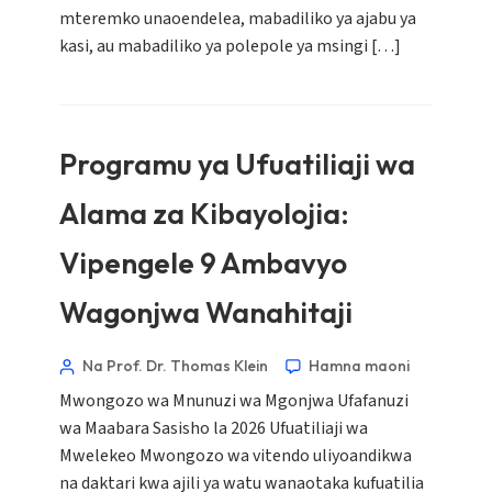
mteremko unaoendelea, mabadiliko ya ajabu ya
kasi, au mabadiliko ya polepole ya msingi […]
Programu ya Ufuatiliaji wa
Alama za Kibayolojia:
Vipengele 9 Ambavyo
Wagonjwa Wanahitaji
Na Prof. Dr. Thomas Klein
Hamna maoni
Mwongozo wa Mnunuzi wa Mgonjwa Ufafanuzi
wa Maabara Sasisho la 2026 Ufuatiliaji wa
Mwelekeo Mwongozo wa vitendo uliyoandikwa
na daktari kwa ajili ya watu wanaotaka kufuatilia