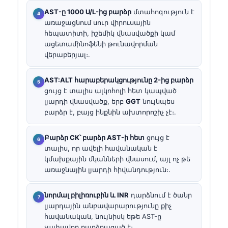
AST-ը 1000 U/L-ից բարձր
մտահոգություն է
առաջացնում սուր վիրուսային
հեպատիտի, իշեմիկ վնասվածքի կամ
ացետամինոֆենի թունավորման
վերաբերյալ։.
AST:ALT հարաբերակցությունը 2-ից բարձր
ցույց է տալիս ալկոհոլի հետ կապված
լյարդի վնասվածք, երբ
GGT
նույնպես
բարձր է, բայց ինքնին ախտորոշիչ չէ։.
Բարձր CK՝ բարձր AST-ի հետ
ցույց է
տալիս, որ ավելի հավանական է
կմախքային մկանների վնասում, այլ ոչ թե
առաջնային լյարդի հիվանդություն։.
նորմալ բիլիռուբին և INR
դարձնում է ծանր
լյարդային անբավարարությունը քիչ
հավանական, նույնիսկ եթե AST-ը
չափավոր բարձրացած է։.