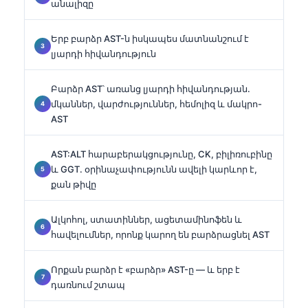
անալիզը
Երբ բարձր AST-ն իսկապես մատնանշում է
լյարդի հիվանդություն
Բարձր AST՝ առանց լյարդի հիվանդության.
մկաններ, վարժություններ, հեմոլիզ և մակրո-
AST
AST:ALT հարաբերակցությունը, CK, բիլիռուբինը
և GGT. օրինաչափությունն ավելի կարևոր է,
քան թիվը
Ալկոհոլ, ստատիններ, ացետամինոֆեն և
հավելումներ, որոնք կարող են բարձրացնել AST
Որքան բարձր է «բարձր» AST-ը — և երբ է
դառնում շտապ