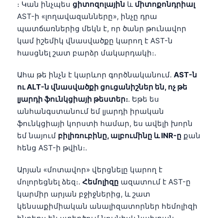
։ Կան ինչպես
ցիտոզոլային
և
միտոքոնդրիալ
AST-ի «լողավազանները», ինչը դրա
պատճառներից մեկն է, որ ծանր թունավոր
կամ իշեմիկ վնասվածքը կարող է AST-ն
հասցնել շատ բարձր մակարդակի։.
Ահա թե ինչն է կարևոր գործնականում.
AST-ն
ու ALT-ն վնասվածքի ցուցանիշներ են, ոչ թե
լյարդի ֆունկցիայի թեստեր։
. Եթե ես
անհանգստանում եմ լյարդի իրական
ֆունկցիայի կորստի համար, ես ավելի խորն
եմ նայում
բիլիռուբինը, ալբումինը և INR-ը
քան
հենց AST-ի թվին։.
Արյան «մոտավոր» վերցնելը կարող է
մոլորեցնել ձեզ։.
Հեմոլիզը
ազատում է AST-ը
կարմիր արյան բջիջներից, և շատ
կենսաքիմիական անալիզատորներ հեմոլիզի