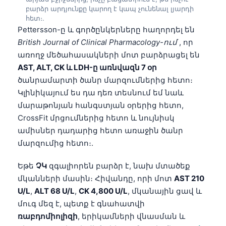
բարձր արդյունքը կարող է կապ չունենալ լյարդի
Frysk
հետ։.
Esperanto
Pettersson-ը և գործընկերները հաղորդել են
British Journal of Clinical Pharmacology-ում
, որ
Беларуская мова
առողջ մեծահասակների մոտ բարձրացել են
Татар теле
AST, ALT, CK և LDH-ը առնվազն 7 օր
Кыргызча
ծանրամարտի ծանր մարզումներից հետո։
Կլինիկայում ես դա դեռ տեսնում եմ նաև
ئۇيغۇرچە
մարաթոնյան հանգստյան օրերից հետո,
Cebuano
CrossFit մրցումներից հետո և նույնիսկ
Basa Jawa
ամիսներ դադարից հետո առաջին ծանր
մարզումից հետո։.
ພາສາລາວ
Монгол
Եթե
ՉԿ
զգալիորեն բարձր է, նախ մտածեք
Afrikaans
մկանների մասին։ Հիվանդը, որի մոտ
AST 210
U/L
,
ALT 68 U/L
,
CK 4,800 U/L
, մկանային ցավ և
العربية المغربية
մուգ մեզ է, պետք է գնահատվի
Occitan
ռաբդոմիոլիզի
, երիկամների վնասման և