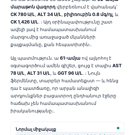
մարաթոն վազորդ
վերբեռնում է վահանակ՝
CK 780 U/L
,
ALT 34 U/L
,
բիլիռուբին 0.8 մգ/դլ
, և
CK 1,426 U/L
. ։ Այդ օրինաչափությունը շատ
ավելի լավ է համապատասխանում
մարզումից առաջացած մկանների
քայքայմանը, քան հեպատիտին։.
Այլ պատմություն. ա
61-ամյա
ով ալկոհոլ է
օգտագործում ամեն գիշեր, ցույց է տալիս
AST
78 U/L
,
ALT 31 U/L
, և
GGT 96 U/L
. ։ Նույն
ֆերմենտը, տարբեր համատեքստ — և հենց
դա է պատճառը, որ արյան անալիզի
արդյունքներ բացատրող ընդհանուր էջերը
հաճախ չեն համապատասխանում
իրականությանը։.
Նորմալ միջակայք