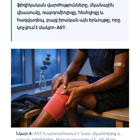
ֆիզիկական վարժությունները, մկանային
վնասումը, ռաբդոմիոլիզը, հեմոլիզը և
հազվադեպ, բայց իրական այն երևույթը, որը
կոչվում է մակրո-AST
.
Norsk bokmål
Նկար 4:
AST-ն արտահոսում է նաև մկաններից և
Ślōnskŏ gŏdka
արյան բջիջներից, ինչը բացատրում է, թե ինչու