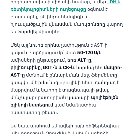
Gàidhlig
հիդրատացիայի վիճակի համար, և մեր
LDH և
ռետիկուլոցիտների ուղեցույցը
օգնում է
Euskara
բացատրել, թե ինչու հեմոլիզի և
Македонски јазик
հյուսվածքային վնասման մարկերները կարող
Latviešu valoda
են շարժվել միասին։.
Galego
Մեկ այլ նուրբ օրինաչափություն է AST-ի
অসমীয়া
կայուն բարձրացումը՝ մոտ
50-120 U/L
සිංහල
ամիսների ընթացքում, երբ
ALT-ը,
բիլիռուբինը, GGT-ն և CK-ն
. նորմալ են։
մակրո-
سنڌي
AST-ը
մտնում է քննարկման մեջ. ֆերմենտը
پښتو
կապվում է իմունոգլոբուլինի հետ, դանդաղ է
մաքրվում և կարող է տագնապալի թվալ,
մինչև լաբորատորիան կատարի
պոլիէթիլեն
Slovenčina
գլիկոլի նստեցում
կամ նմանատիպ
Hrvatski
հաստատող թեստ։.
Suomi
Ես նաև պահում եմ ավելի լայն դիֆերենցիալ
Қазақ тілі
ախտորոշում։ Չբուժված վահանագեղձի