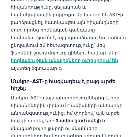
Català
հիվանդությունը, ցելյակիան և
համակարգային բորբոքումը կարող են AST-ը
O‘zbekcha
բարձրացնել, հատկապես այն հիվանդների
Українська
մոտ, որոնց հիմնական գանգատը
አማርኛ
հոգնածությունն է, այդ պատճառով ես հաճախ
ընդլայնում եմ հետազոտությունը՝ մեկ
Kiswahili
ֆերմենի շուրջ մոլուցք չլինելու համար. մեր
ភាសាខ្មែរ
հոգնածության անալիզները ուղղորդում են
ဗမာစာ
այստեղ օգտակար է։.
ไทย
Մակրո-AST-ը հազվադեպ է, բայց արժե
Tagalog
հիշել։
Tiếng Việt
Մակրո-AST-ը այն ախտորոշումներից է, որը
հիվանդներին փրկում է ամիսների անհարկի
Bahasa Melayu
անհանգստությունից։ Իմ փորձով՝ այն արժե
മലയാളം
հաշվի առնել, երբ
3 ամիս կամ ավելի
և
ಕನ್ನಡ
մնացած բոլոր լյարդի ու մկանների
մարկերները հանգստացնող կերպով նորմալ
ગુજરાતી