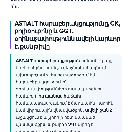
են։.
தமிழ்
తెలుగు
AST:ALT հարաբերակցությունը, CK,
मराठी
բիլիռուբինը և GGT.
օրինաչափությունն ավելի կարևոր
اردو
է, քան թիվը
বাংলা
Shqip
AST:ALT հարաբերակցություն
օգնում է, բայց
Magyar
երբեք ինքնուրույն չի վերջնականացնում
ախտորոշումը։ Ես օգտագործում եմ
Slovenščina
հարաբերակցությունը՝
한국어
օրինաչափությունները դասակարգելու
համար.
1-ից պակաս
հաճախ
Polski
համապատասխանում է ճարպային լյարդին
Lietuvių kalba
կամ վիրուսային վնասվածքին,
ավելի քան 2
Русский
աջակցում է ալկոհոլի հետ կապված
վնասվածքին, և բարձր
ՉԿ
կարող է
ქართული
ամբողջությամբ գերազանցել