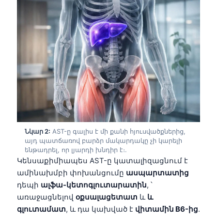
Նկար 2:
AST-ը գալիս է մի քանի հյուսվածքներից,
այդ պատճառով բարձր մակարդակը չի կարելի
ենթադրել, որ լյարդի խնդիր է։.
Կենսաքիմիապես AST-ը կատալիզացնում է
ամինախմբի փոխանցումը
ասպարտատից
դեպի
ալֆա-կետոգլուտարատին
, ՝
առաջացնելով
օքսալացետատ
և
և
գլուտամատ
, և դա կախված է
վիտամին B6-ից
.