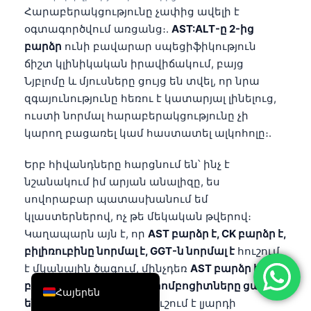
Հարաբերակցությունը չափից ավելի է
简体中文
օգտագործվում առցանց։.
AST:ALT-ը 2-ից
Română
բարձր
ունի բավարար սպեցիֆիկություն
Türkçe
ճիշտ կլինիկական իրավիճակում, բայց
Նյբլոմը և մյուսները ցույց են տվել, որ նրա
Ελληνικά
զգայունությունը հեռու է կատարյալ լինելուց,
Português
ուստի նորմալ հարաբերակցությունը չի
Español
կարող բացառել կամ հաստատել ալկոհոլը։.
Italiano
Երբ հիվանդները հարցնում են՝ ինչ է
עִבְרִית
նշանակում իմ արյան անալիզը, ես
սովորաբար պատասխանում եմ
Français
կլաստերներով, ոչ թե մեկական թվերով։
العربية
Կաղապարն այն է, որ
AST բարձր է, CK բարձր է,
Deutsch
բիլիռուբինը նորմալ է, GGT-ն նորմալ է
հուշում
է մկանային ծագում, մինչդեռ
AST բարձր է,
English
բիլիռուբինը բարձր է, թրոմբոցիտները ցածր
Հայերեն
են, ալբումինը ցածր է
հուշում է լյարդի