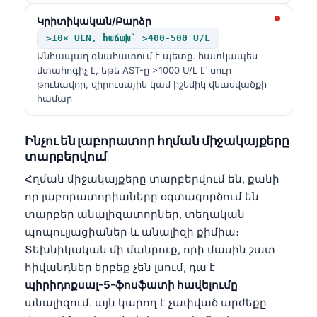
Կրիտիկական/Բարձր
>10× ULN, հաճախ՝ >400-500 U/L
Անհապաղ գնահատում է պետք. հատկապես
մտահոգիչ է, եթե AST-ը >1000 U/L է՝ սուր
թունավոր, վիրուսային կամ իշեմիկ վնասվածքի
համար
Ինչու են լաբորատոր հղման միջակայքերը
տարբերվում
Հղման միջակայքերը տարբերվում են, քանի
որ լաբորատորիաները օգտագործում են
տարբեր անալիզատորներ, տեղական
պոպուլյացիաներ և անալիզի քիմիա։
Տեխնիկական մի մանրուք, որի մասին շատ
հիվանդներ երբեք չեն լսում, դա է
պիրիդոքսալ-5-ֆոսֆատի հավելումը
անալիզում. այն կարող է չափված արժեքը