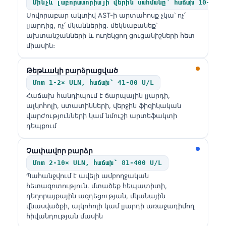
Մինչև լաբորատորիայի վերին սահմանը՝ հաճախ 10-40 
Սովորաբար ակտիվ AST-ի արտահոսք չկա՝ ոչ՛
լյարդից, ոչ՛ մկաններից. մեկնաբանեք՝
ախտանշանների և ուղեկցող ցուցանիշների հետ
միասին։
Թեթևակի բարձրացված
Մոտ 1-2× ULN, հաճախ՝ 41-80 U/L
Հաճախ հանդիպում է ճարպային լյարդի,
ալկոհոլի, ստատինների, վերջին ֆիզիկական
վարժությունների կամ նմուշի արտեֆակտի
դեպքում
Չափավոր բարձր
Մոտ 2-10× ULN, հաճախ՝ 81-400 U/L
Պահանջվում է ավելի ամբողջական
հետազոտություն. մտածեք հեպատիտի,
դեղորայքային ազդեցության, մկանային
վնասվածքի, ալկոհոլի կամ լյարդի առաջադիմող
հիվանդության մասին