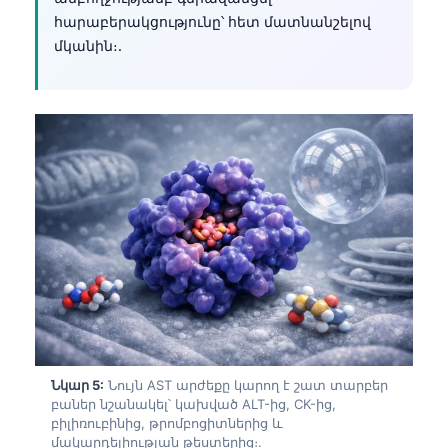
Čeština
հարաբերակցությունը՝ հետ մատնանշելով
日本語
մկանին։.
Eesti
Azərbaycan dili
Bosanski
Svenska
Српски језик
Íslenska
Bahasa Indonesia
हिन्दी
Nederlands
Dansk
Նկար 5:
Նույն AST արժեքը կարող է շատ տարբեր
բաներ նշանակել՝ կախված ALT-ից, CK-ից,
Български
բիլիռուբինից, թրոմբոցիտներից և
فارسی
մակարդելիության թեստերից։.