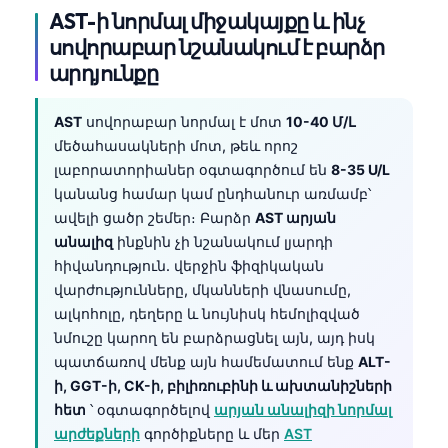
AST-ի նորմալ միջակայքը և ինչ
սովորաբար նշանակում է բարձր
արդյունքը
AST
սովորաբար նորմալ է մոտ
10-40 Մ/Լ
մեծահասակների մոտ, թեև որոշ
լաբորատորիաներ օգտագործում են
8-35 U/L
կանանց համար կամ ընդհանուր առմամբ՝
ավելի ցածր շեմեր։ Բարձր
AST արյան
անալիզ
ինքնին չի նշանակում լյարդի
հիվանդություն. վերջին ֆիզիկական
վարժությունները, մկանների վնասումը,
ալկոհոլը, դեղերը և նույնիսկ հեմոլիզված
նմուշը կարող են բարձրացնել այն, այդ իսկ
պատճառով մենք այն համեմատում ենք
ALT-
ի, GGT-ի, CK-ի, բիլիռուբինի և ախտանիշների
հետ
՝ օգտագործելով
արյան անալիզի նորմալ
արժեքների
գործիքները և մեր
AST