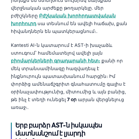
ինդեքս են ստեղծում նույնիսկ նախքան
վերջնական արժեքը թողարկելը. մեր
բժիշկները
Բժշկական խորհրդատվական
խորհուրդ
սա տեսնում են ավելի հաճախ, քան
հիվանդներն են պատկերացնում։.
Kantesti AI-ն կատարում է AST-ի խաչաձև
ստուգում՝ համեմատելով ավելի լայն
բիոմարկերների գրադարանի հետ։
քանի որ
մեկ տրանսամինազը հազվադեպ է
ինքնուրույն պատասխանում հարցին։ Իմ
փորձից ամենաճշգրիտ գնահատումը գալիս է
օրինաչափությունից, միտումից և այն բանից,
թե ինչ է տեղի ունեցել
7 օր
արյան վերցնելուց
առաջ։.
Երբ բարձր AST-ն իսկապես
մատնանշում է լյարդի