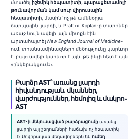
մտածել
իշեմիկ հեպատիտի, պարացետամոլի
թունավորման կամ սուր վիրուսային
հեպատիտի
, մասին՝ ոչ թե ամենօրյա
ճարպային լյարդի, և Pratt ու Kaplan-ը տարիներ
առաջ նույն ավելի լայն միտքն էին
արտահայտել
New England Journal of Medicine
-
ում․ տրանսամինազների մեծությունը կարևոր
է, բայց ավելի կարևոր է այն, թե ինչի հետ է այն
«ընկերակցում»։.
Բարձր AST՝ առանց լյարդի
հիվանդության. մկաններ,
վարժություններ, հեմոլիզ և մակրո-
AST
AST-ի մեկուսացված բարձրացումը
առանց
լյարդի այլ շեղումների հաճախ ոչ հեպատիկ
է։ Սովորական մեղավորներն են
ուժեղ