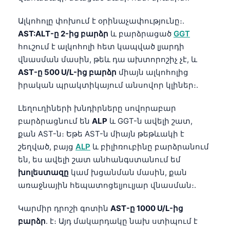
Ալկոհոլը փոխում է օրինաչափությունը։.
AST:ALT-ը 2-ից բարձր
և բարձրացած
GGT
հուշում է ալկոհոլի հետ կապված լյարդի
վնասման մասին, թեև դա ախտորոշիչ չէ, և
AST-ը 500 U/L-ից բարձր
միայն ալկոհոլից
իրական պրակտիկայում անսովոր կլիներ։.
Լեղուղիների խնդիրները սովորաբար
բարձրացնում են
ALP
և GGT-ն ավելի շատ,
քան AST-ն։ Եթե AST-ն միայն թեթևակի է
շեղված, բայց
ALP
և բիլիռուբինը բարձրանում
են, ես ավելի շատ անհանգստանում եմ
խոլեստազը
կամ խցանման մասին, քան
առաջնային հեպատոցելյուլյար վնասման։.
Կարմիր դրոշի գոտին
AST-ը 1000 U/L-ից
բարձր
. է։ Այդ մակարդակը նախ ստիպում է