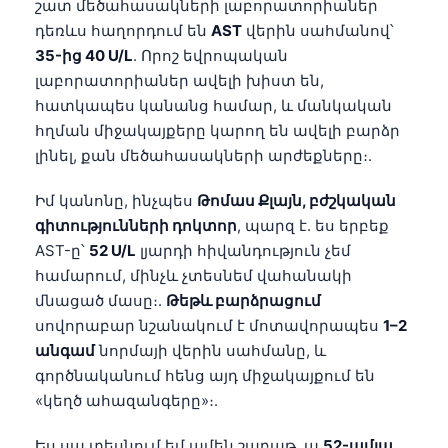
շատ մեծահասակների լաբորատորիաներ
դեռևս հաղորդում են
AST
վերին սահմանով՝
35-ից 40 U/L
. Որոշ եվրոպական
լաբորատորիաներ ավելի խիստ են,
հատկապես կանանց համար, և մանկական
հղման միջակայքերը կարող են ավելի բարձր
լինել, քան մեծահասակների արժեքները։.
Իմ կանոնը, ինչպես
Թոմաս Քլայն, բժշկական
գիտությունների դոկտոր
, պարզ է. ես երբեք
AST-ը՝
52 U/L
լյարդի հիվանդություն չեմ
համարում, մինչև չտեսնեմ վահանակի
մնացած մասը։.
Թեթև բարձրացում
սովորաբար նշանակում է մոտավորապես
1–2
անգամ
նորմայի վերին սահմանը, և
գործնականում հենց այդ միջակայքում են
«կեղծ ահազանգերը»։.
Ես սա տեսնում եմ ամեն շաբաթ. ա
52-ամյա