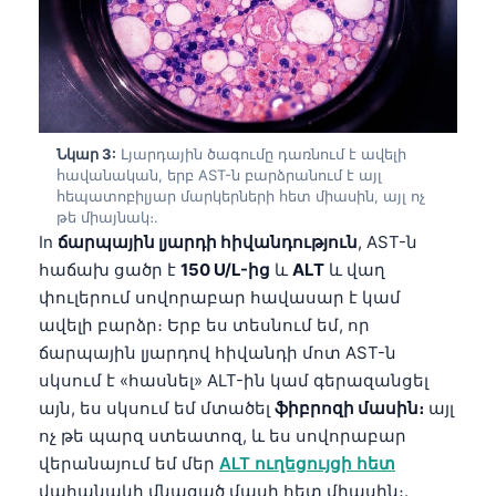
Նկար 3:
Լյարդային ծագումը դառնում է ավելի
հավանական, երբ AST-ն բարձրանում է այլ
հեպատոբիլյար մարկերների հետ միասին, այլ ոչ
թե միայնակ։.
In
ճարպային լյարդի հիվանդություն
, AST-ն
հաճախ ցածր է
150 U/L-ից
և
ALT
և վաղ
փուլերում սովորաբար հավասար է կամ
ավելի բարձր։ Երբ ես տեսնում եմ, որ
ճարպային լյարդով հիվանդի մոտ AST-ն
սկսում է «հասնել» ALT-ին կամ գերազանցել
այն, ես սկսում եմ մտածել
ֆիբրոզի մասին։
այլ
ոչ թե պարզ ստեատոզ, և ես սովորաբար
վերանայում եմ մեր
ALT ուղեցույցի հետ
վահանակի մնացած մասի հետ միասին։.