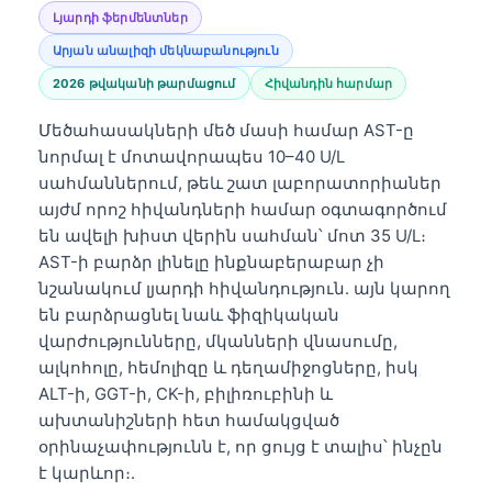
Լյարդի ֆերմենտներ
Արյան անալիզի մեկնաբանություն
2026 թվականի թարմացում
Հիվանդին հարմար
Մեծահասակների մեծ մասի համար AST-ը
նորմալ է մոտավորապես 10–40 U/L
սահմաններում, թեև շատ լաբորատորիաներ
այժմ որոշ հիվանդների համար օգտագործում
են ավելի խիստ վերին սահման՝ մոտ 35 U/L։
AST-ի բարձր լինելը ինքնաբերաբար չի
նշանակում լյարդի հիվանդություն. այն կարող
են բարձրացնել նաև ֆիզիկական
վարժությունները, մկանների վնասումը,
ալկոհոլը, հեմոլիզը և դեղամիջոցները, իսկ
ALT-ի, GGT-ի, CK-ի, բիլիռուբինի և
ախտանիշների հետ համակցված
օրինաչափությունն է, որ ցույց է տալիս՝ ինչըն
է կարևոր։.