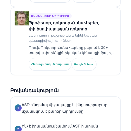
ունի մասնագիտացված հավաստագրեր
կլինիկական քիմիայում և լայնորեն
հրապարակել է բիոմարկերների պանելների
ու լաբորատոր վերլուծության վերաբերյալ՝
ՄԱՍՆԱԳԵՏԻ ՆԵՐԴՐՈՒՄ
կլինիկական պրակտիկայում։.
Պրոֆեսոր, դոկտոր Հանս Վեբեր,
փիլիսոփայության դոկտոր
Լաբորատոր բժշկության և կլինիկական
կենսաքիմիայի պրոֆեսոր
Պրոֆ. Դոկտոր Հանս Վեբերը բերում է 30+
տարվա փորձ՝ կլինիկական կենսաքիմիայի,
լաբորատոր բժշկության և բիոմարկերների
հետազոտության ոլորտներում։ Եղել է
Հետազոտական դարպաս
Google Scholar
Գերմանիայի Կլինիկական քիմիայի
ընկերության նախկին նախագահը, և
մասնագիտանում է ախտորոշիչ պանելների
վերլուծության, բիոմարկերների
Բովանդակություն
ստանդարտացման և ԱԻ-ի աջակցությամբ
լաբորատոր բժշկության մեջ։.
AST-ի նորմալ միջակայքը և ինչ սովորաբար
նշանակում է բարձր արդյունքը
Ինչ է իրականում չափում AST-ի արյան