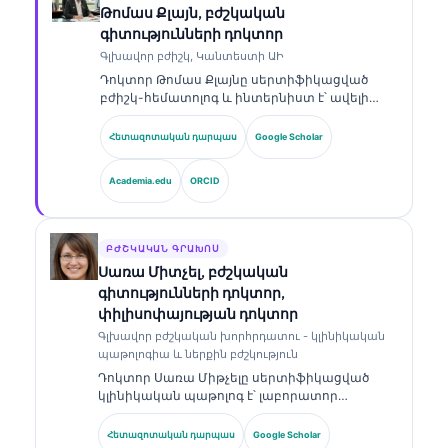
Թոմաս Քլայն, բժշկական
գիտությունների դոկտոր
Գլխավոր բժիշկ, Կանտեստի ԱԻ
Դոկտոր Թոմաս Քլայնը սերտիֆիկացված
բժիշկ-հեմատոլոգ և ինտերնիստ է՝ ավելի
քան 15 տարվա փորձով լաբորատոր
բժշկության և ԱԻ-ի օգնությամբ կլինիկական
Հետազոտական դարպաս
Google Scholar
վերլուծության ոլորտում։ Որպես Kantesti AI-ի
գլխավոր բժշկական տնօրեն՝ նա ապահովում
Academia.edu
ORCID
է սեփականատիրական նեյրոնային ցանցի
բժշկական ճշգրտության կլինիկական
վերահսկողությունը։ Դոկտոր Քլայնը լայնորեն
հրապարակել է բիոմարկերների
ԲԺՇԿԱԿԱՆ ԳՐԱԽՈՍ
մեկնաբանության և լաբորատոր
Սառա Միտչել, բժշկական
ախտորոշման վերաբերյալ՝ լաբորատոր
գիտությունների դոկտոր,
բժշկության թեմաներով։.
փիլիսոփայության դոկտոր
Գլխավոր բժշկական խորհրդատու - կլինիկական
պաթոլոգիա և ներքին բժշկություն
Դոկտոր Սառա Միթչելը սերտիֆիկացված
կլինիկական պաթոլոգ է՝ լաբորատոր
բժշկության և ախտորոշիչ վերլուծության
ոլորտում ավելի քան 18 տարվա փորձով։ Նա
Հետազոտական դարպաս
Google Scholar