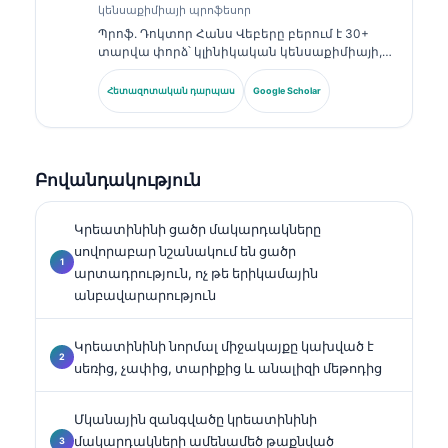
կենսաքիմիայի պրոֆեսոր
Պրոֆ. Դոկտոր Հանս Վեբերը բերում է 30+
տարվա փորձ՝ կլինիկական կենսաքիմիայի,
լաբորատոր բժշկության և բիոմարկերների
հետազոտության ոլորտներում։ Եղել է
Հետազոտական դարպաս
Google Scholar
Գերմանիայի Կլինիկական քիմիայի
ընկերության նախկին նախագահը, և
մասնագիտանում է ախտորոշիչ պանելների
վերլուծության, բիոմարկերների
Բովանդակություն
ստանդարտացման և ԱԻ-ի աջակցությամբ
լաբորատոր բժշկության մեջ։.
Կրեատինինի ցածր մակարդակները
սովորաբար նշանակում են ցածր
արտադրություն, ոչ թե երիկամային
անբավարարություն
Կրեատինինի նորմալ միջակայքը կախված է
սեռից, չափից, տարիքից և անալիզի մեթոդից
Մկանային զանգվածը կրեատինինի
մակարդակների ամենամեծ թաքնված