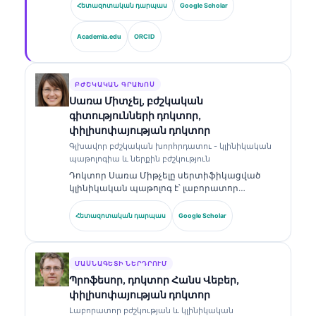
բժշկության և ԱԻ-ի օգնությամբ կլինիկական
Հետազոտական դարպաս
Google Scholar
վերլուծության ոլորտում։ Որպես Kantesti AI-ի
գլխավոր բժշկական տնօրեն՝ նա ապահովում
Academia.edu
ORCID
է սեփականատիրական նեյրոնային ցանցի
բժշկական ճշգրտության կլինիկական
վերահսկողությունը։ Դոկտոր Քլայնը լայնորեն
հրապարակել է բիոմարկերների
ԲԺՇԿԱԿԱՆ ԳՐԱԽՈՍ
մեկնաբանության և լաբորատոր
Սառա Միտչել, բժշկական
ախտորոշման վերաբերյալ՝ լաբորատոր
գիտությունների դոկտոր,
բժշկության թեմաներով։.
փիլիսոփայության դոկտոր
Գլխավոր բժշկական խորհրդատու - կլինիկական
պաթոլոգիա և ներքին բժշկություն
Դոկտոր Սառա Միթչելը սերտիֆիկացված
կլինիկական պաթոլոգ է՝ լաբորատոր
բժշկության և ախտորոշիչ վերլուծության
ոլորտում ավելի քան 18 տարվա փորձով։ Նա
Հետազոտական դարպաս
Google Scholar
ունի մասնագիտացված հավաստագրեր
կլինիկական քիմիայում և լայնորեն
հրապարակել է բիոմարկերների պանելների
ու լաբորատոր վերլուծության վերաբերյալ՝
ՄԱՍՆԱԳԵՏԻ ՆԵՐԴՐՈՒՄ
կլինիկական պրակտիկայում։.
Պրոֆեսոր, դոկտոր Հանս Վեբեր,
փիլիսոփայության դոկտոր
Լաբորատոր բժշկության և կլինիկական