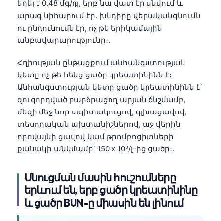
Gàidhlig
եղել է 0.48 մգ/դլ, երբ նա վատ էր սնվում և
արագ նիհարում էր. խնդիրը վերականգնումն
Euskara
ու ընդունումն էր, ոչ թե երիկամային
Македонски јазик
անբավարարությունը։.
Latviešu valoda
Հղիության ընթացքում անհանգստության
Galego
կետը ոչ թե հենց ցածր կրեատինինն է։
অসমীয়া
Անհանգստության կետը ցածր կրեատինինն է՝
සිංහල
զուգորդված բարձրացող արյան ճնշմամբ,
մեզի մեջ նոր սպիտակուցով, գլխացավով,
سنڌي
տեսողական ախտանիշներով, աջ վերին
پښتو
որովայնի ցավով կամ թրոմբոցիտների
քանակի անկմամբ՝ 150 x 10⁹/լ-ից ցածր։.
Slovenčina
Սնուցման մասին հուշումները
Hrvatski
երևում են, երբ ցածր կրեատինինը
Suomi
և ցածր BUN-ը միասին են լինում
Қазақ тілі