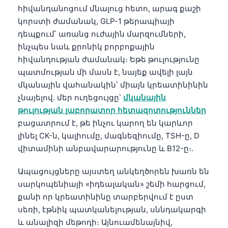
հիվանդանոցում մնալուց հետո, արագ քաշի
կորստի ժամանակ, GLP-1 թերապիայի
դեպքում՝ առանց ուժային մարզումների,
ինչպես նաև քրոնիկ բորբոքային
հիվանդության ժամանակ։ Եթե թուլությունը
պատմության մի մասն է, նայեք ավելի լայն
մկանային վահանակին՝ միայն կրեատինինին
չնայելով. մեր ուղեցույցը՝
մկանային
թուլության լաբորատոր հետազոտություններ
բացատրում է, թե ինչու կարող են կարևոր
լինել CK-ն, կալիումը, մագնեզիումը, TSH-ը, D
վիտամինի անբավարարությունը և B12-ը։.
Ապացույցները այստեղ անկեղծորեն խառն են
սարկոպենիայի «իդեալական» շեմի հարցում,
քանի որ կրեատինինը տարբերվում է ըստ
սեռի, էթնիկ պատկանելության, սննդակարգի
և անալիզի մեթոդի։ Այնուամենայնիվ,