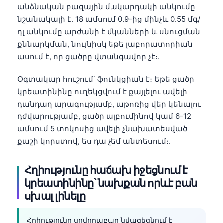
անձնական բազային մակարդակի անկումը
նշանակալի է. 18 ամսում 0.9-ից մինչև 0.55 մգ/
դլ անկումը արժանի է մկանների և սնուցման
քննարկման, նույնիսկ եթե լաբորատորիան
ասում է, որ ցածրը վտանգավոր չէ։.
Օգտակար հուշում՝ ֆունկցիան է։ Եթե ցածր
կրեատինինը ուղեկցվում է քայլելու ավելի
դանդաղ արագությամբ, աթոռից վեր կենալու
դժվարությամբ, ցածր ալբումինով կամ 6-12
ամսում 5 տոկոսից ավելի չնախատեսված
քաշի կորստով, ես դա չեմ անտեսում։.
Հղիությունը հաճախ իջեցնում է
կրեատինինը՝ նախքան որևէ բան
սխալ լինելը
Հղիությունը սովորաբար նվազեցնում է