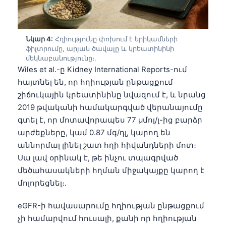
Նկար 4:
Հղիությունը փոխում է երիկամների
ֆիլտրումը, արյան ծավալը և կրեատինինի
մեկնաբանությունը։.
Wiles et al.-ը Kidney International Reports-ում
հայտնել են, որ հղիության ընթացքում
շիճուկային կրեատինինը նվազում է, և նրանց
2019 թվականի համակարգված վերանայումը
գտել է, որ մոտավորապես 77 µմոլ/լ-ից բարձր
արժեքները, կամ 0.87 մգ/դլ, կարող են
աննորմալ լինել շատ հղի հիվանդների մոտ։
Սա լավ օրինակ է, թե ինչու տպագրված
մեծահասակների հղման միջակայքը կարող է
մոլորեցնել։.
Norsk bokmål
eGFR-ի հավասարումը հղիության ընթացքում
չի համարվում հուսալի, քանի որ հղիության
Ślōnskŏ gŏdka