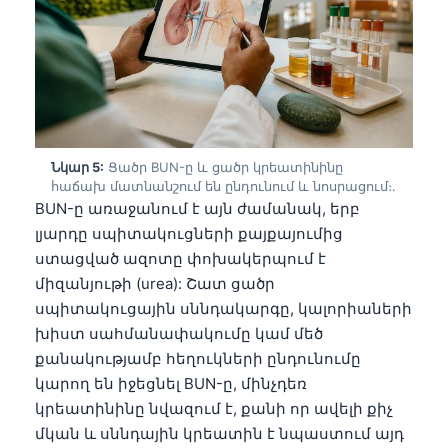
தமிழ்
తెలుగు
मराठी
اردو
বাংলা
Նկար 5:
Ցածր BUN-ը և ցածր կրեատինինը
հաճախ մատնանշում են ընդունում և նոսրացում։.
Shqip
BUN-ը առաջանում է այն ժամանակ, երբ
Magyar
լյարդը սպիտակուցների քայքայումից
ստացված ազոտը փոխակերպում է
Slovenščina
միզանյութի (urea): Շատ ցածր
한국어
սպիտակուցային սննդակարգը, կալորիաների
Polski
խիստ սահմանափակումը կամ մեծ
քանակությամբ հեղուկների ընդունումը
Lietuvių kalba
կարող են իջեցնել BUN-ը, մինչդեռ
Русский
կրեատինինը նվազում է, քանի որ ավելի քիչ
ქართული
մկան և սննդային կրեատին է նպաստում այդ