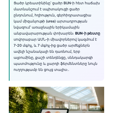
Ցածր կրեատինինը՝ ցածր BUN-ի հետ հաճախ
Català
մատնանշում է սպիտակուցի ցածր
O‘zbekcha
ընդունում, հղիություն, գերհիդրատացիա
Українська
կամ միզանյութի (urea) արտադրության
նվազում՝ առաջնային երիկամային
አማርኛ
անբավարարության փոխարեն։
BUN-ի թեստը
Kiswahili
սովորաբար ԱՄՆ-ի միավորներով կազմում է
7-20 մգ/դլ, և 7 մգ/դլ-ից ցածր արժեքներն
ភាសាខ្មែរ
ավելի նշանակալի են դառնում, երբ
ဗမာစာ
ալբումինը, քաշի տենդենցը, սննդակարգի
ไทย
պատմությունը և լյարդի ֆերմենտները նույն
ուղղությամբ են ցույց տալիս։.
Tagalog
Tiếng Việt
Bahasa Melayu
മലയാളം
ಕನ್ನಡ
ગુજરાતી