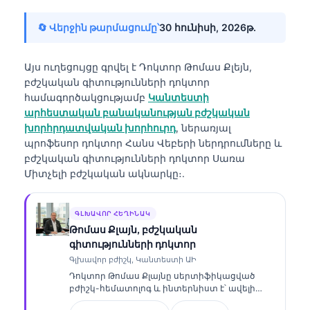
🔄 Վերջին թարմացումը՝
30 հունիսի, 2026թ․
Այս ուղեցույցը գրվել է
Դոկտոր Թոմաս Քլեյն,
բժշկական գիտությունների դոկտոր
համագործակցությամբ
Կանտեստի
արհեստական բանականության բժշկական
խորհրդատվական խորհուրդ
, ներառյալ
պրոֆեսոր դոկտոր Հանս Վեբերի ներդրումները և
բժշկական գիտությունների դոկտոր Սառա
Միտչելի բժշկական ակնարկը։.
ԳԼԽԱՎՈՐ ՀԵՂԻՆԱԿ
Թոմաս Քլայն, բժշկական
գիտությունների դոկտոր
Գլխավոր բժիշկ, Կանտեստի ԱԻ
Դոկտոր Թոմաս Քլայնը սերտիֆիկացված
բժիշկ-հեմատոլոգ և ինտերնիստ է՝ ավելի
քան 15 տարվա փորձով լաբորատոր