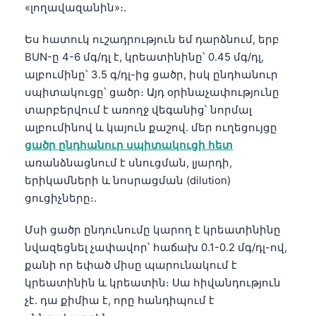
«լողավազանին»։.
Čeština
日本語
Ես հատուկ ուշադրություն եմ դարձնում, երբ
Eesti
BUN-ը 4-6 մգ/դլ է, կրեատինինը՝ 0.45 մգ/դլ,
ալբումինը՝ 3.5 գ/դլ-ից ցածր, իսկ ընդհանուր
Azərbaycan dili
սպիտակուցը՝ ցածր։ Այդ օրինաչափությունը
Bosanski
տարբերվում է առողջ վեգանից՝ նորմալ
Svenska
ալբումինով և կայուն քաշով. մեր ուղեցույցը
ցածր ընդհանուր սպիտակուցի հետ
Српски језик
առանձնացնում է սնուցման, լյարդի,
Íslenska
երիկամների և նոսրացման (dilution)
Bahasa Indonesia
ցուցիչները։.
हिन्दी
Մսի ցածր ընդունումը կարող է կրեատինինը
Nederlands
նվազեցնել չափավոր՝ հաճախ 0.1-0.2 մգ/դլ-ով,
Dansk
քանի որ եփած միսը պարունակում է
կրեատինին և կրեատին։ Սա հիվանդություն
Български
չէ. դա քիմիա է, որը հանդիպում է
فارسی