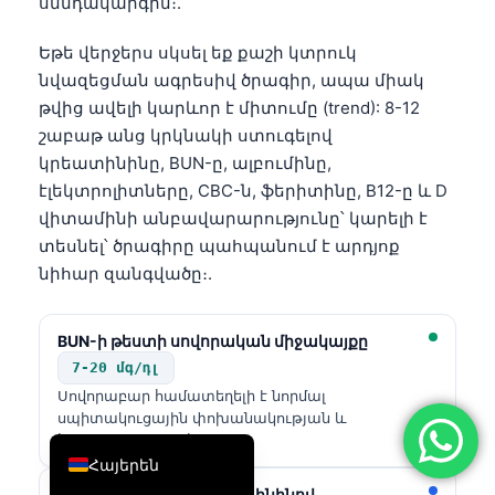
սննդակարգին։.
简体中文
Եթե վերջերս սկսել եք քաշի կտրուկ
Română
նվազեցման ագրեսիվ ծրագիր, ապա միակ
Türkçe
թվից ավելի կարևոր է միտումը (trend): 8-12
շաբաթ անց կրկնակի ստուգելով
Ελληνικά
կրեատինինը, BUN-ը, ալբումինը,
Português
էլեկտրոլիտները, CBC-ն, ֆերիտինը, B12-ը և D
Español
վիտամինի անբավարարությունը՝ կարելի է
տեսնել՝ ծրագիրը պահպանում է արդյոք
Italiano
նիհար զանգվածը։.
עִבְרִית
Français
BUN-ի թեստի սովորական միջակայքը
العربية
7-20 մգ/դլ
Deutsch
Սովորաբար համատեղելի է նորմալ
սպիտակուցային փոխանակության և
English
հիդրատացիայի հետ
Հայերեն
Ցածր BUN՝ ցածր կրեատինինով