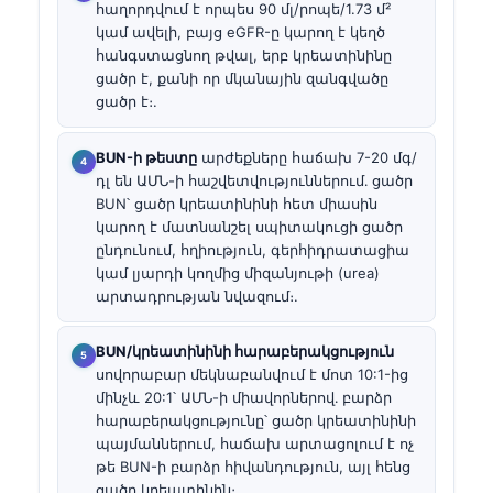
հաղորդվում է որպես 90 մլ/րոպե/1.73 մ²
կամ ավելի, բայց eGFR-ը կարող է կեղծ
հանգստացնող թվալ, երբ կրեատինինը
ցածր է, քանի որ մկանային զանգվածը
ցածր է։.
BUN-ի թեստը
արժեքները հաճախ 7-20 մգ/
դլ են ԱՄՆ-ի հաշվետվություններում․ ցածր
BUN՝ ցածր կրեատինինի հետ միասին
կարող է մատնանշել սպիտակուցի ցածր
ընդունում, հղիություն, գերհիդրատացիա
կամ լյարդի կողմից միզանյութի (urea)
արտադրության նվազում։.
BUN/կրեատինինի հարաբերակցություն
սովորաբար մեկնաբանվում է մոտ 10:1-ից
մինչև 20:1՝ ԱՄՆ-ի միավորներով․ բարձր
հարաբերակցությունը՝ ցածր կրեատինինի
պայմաններում, հաճախ արտացոլում է ոչ
թե BUN-ի բարձր հիվանդություն, այլ հենց
ցածր կրեատինին։.