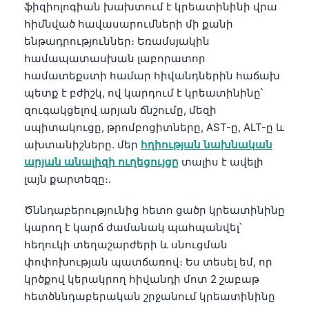
ֆիզիոլոգիան խախտում է կրեատինինի վրա
Frysk
հիմնված հավասարումների մի քանի
Esperanto
ենթադրություններ։ Եռամսյակին
համապատասխան լաբորատոր
Беларуская мова
համատեքստի համար հիվանդներին հաճախ
Татар теле
պետք է բժիշկ, ով կարդում է կրեատինինը՝
Кыргызча
զուգակցելով արյան ճնշումը, մեզի
սպիտակուցը, թրոմբոցիտները, AST-ը, ALT-ը և
ئۇيغۇرچە
ախտանիշները. մեր
հղիության նախնական
Cebuano
արյան անալիզի ուղեցույցը
տալիս է ավելի
Basa Jawa
լայն քարտեզը։.
ພາສາລາວ
Ծննդաբերությունից հետո ցածր կրեատինինը
Монгол
կարող է կարճ ժամանակ պահպանվել՝
Afrikaans
հեղուկի տեղաշարժերի և սնուցման
փոփոխության պատճառով։ Ես տեսել եմ, որ
العربية المغربية
կրծքով կերակրող հիվանդի մոտ 2 շաբաթ
Occitan
հետծննդաբերական շրջանում կրեատինինը