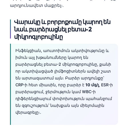
արդյունավետ մաքրել։.
Frysk
Esperanto
Վարակը և բորբոքումը կարող են
Беларуская мова
նաև բարձրացնել բետա-2
Татар теле
միկրոգլոբուլինը
Кыргызча
Ինֆեկցիան, աուտոիմուն ակտիվությունը և
ئۇيغۇرچە
իմուն այլ խթանումները կարող են
Cebuano
բարձրացնել բետա-2 միկրոգլոբուլինը, քանի
որ ակտիվացված լիմֆոցիտներն ավելի շատ
Basa Jawa
են արտազատում այն։ Բարձր արդյունքը՝
ພາສາລາວ
CRP-ի հետ միասին, որը բարձր է
10 մգ/լ
, ESR-ի
Монгол
բարձրացում, ջերմություն կամ WBC-ի
դիֆերենցիալում փոփոխություն պահանջում
Afrikaans
են զգուշություն՝ նախքան այն միելոմային
العربية المغربية
վերագրելը։.
Occitan