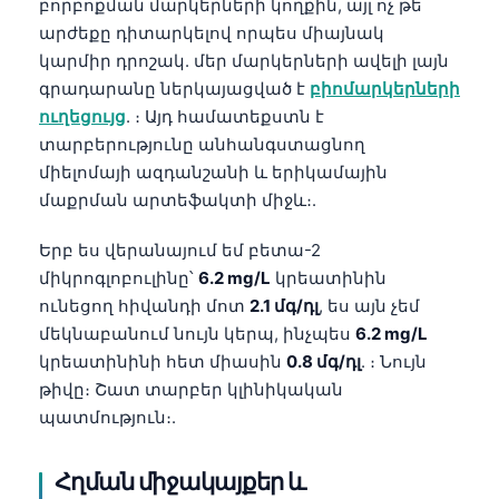
բորբոքման մարկերների կողքին, այլ ոչ թե
արժեքը դիտարկելով որպես միայնակ
կարմիր դրոշակ. մեր մարկերների ավելի լայն
գրադարանը ներկայացված է
բիոմարկերների
ուղեցույց
. ։ Այդ համատեքստն է
տարբերությունը անհանգստացնող
միելոմայի ազդանշանի և երիկամային
մաքրման արտեֆակտի միջև։.
Երբ ես վերանայում եմ բետա-2
միկրոգլոբուլինը՝
6.2 mg/L
կրեատինին
ունեցող հիվանդի մոտ
2.1 մգ/դլ
, ես այն չեմ
մեկնաբանում նույն կերպ, ինչպես
6.2 mg/L
կրեատինինի հետ միասին
0.8 մգ/դլ
. ։ Նույն
թիվը։ Շատ տարբեր կլինիկական
պատմություն։.
Հղման միջակայքեր և