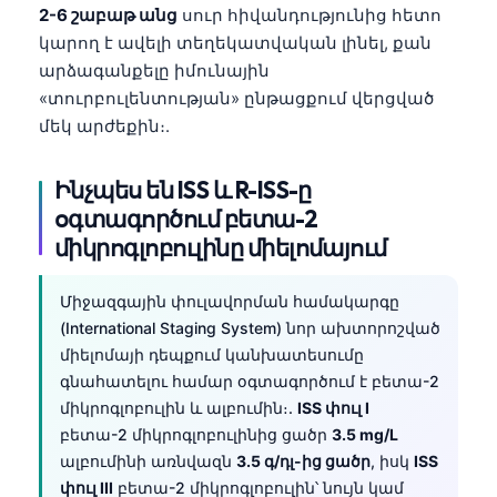
2-6 շաբաթ անց
սուր հիվանդությունից հետո
தமிழ்
կարող է ավելի տեղեկատվական լինել, քան
తెలుగు
արձագանքելը իմունային
«տուրբուլենտության» ընթացքում վերցված
मराठी
մեկ արժեքին։.
اردو
বাংলা
Ինչպես են ISS և R-ISS-ը
օգտագործում բետա-2
Shqip
միկրոգլոբուլինը միելոմայում
Magyar
Slovenščina
Միջազգային փուլավորման համակարգը
한국어
(International Staging System) նոր ախտորոշված
միելոմայի դեպքում կանխատեսումը
Polski
գնահատելու համար օգտագործում է բետա-2
Lietuvių kalba
միկրոգլոբուլին և ալբումին։.
ISS փուլ I
բետա-2 միկրոգլոբուլինից ցածր
3.5 mg/L
Русский
ալբումինի առնվազն
3.5 գ/դլ-ից ցածր
, իսկ
ISS
ქართული
փուլ III
բետա-2 միկրոգլոբուլին՝ նույն կամ