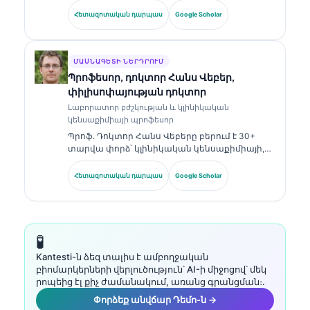
ոլորտում ավելի քան 18 տարվա փորձով։ Նա
Հետազոտական դարպաս
Google Scholar
ունի մասնագիտացված հավաստագրեր
կլինիկական քիմիայում և լայնորեն
հրապարակել է բիոմարկերների պանելների
ու լաբորատոր վերլուծության վերաբերյալ՝
ՄԱՍՆԱԳԵՏԻ ՆԵՐԴՐՈՒՄ
կլինիկական պրակտիկայում։.
Պրոֆեսոր, դոկտոր Հանս Վեբեր,
փիլիսոփայության դոկտոր
Լաբորատոր բժշկության և կլինիկական
կենսաքիմիայի պրոֆեսոր
Պրոֆ. Դոկտոր Հանս Վեբերը բերում է 30+
տարվա փորձ՝ կլինիկական կենսաքիմիայի,
լաբորատոր բժշկության և բիոմարկերների
հետազոտության ոլորտներում։ Եղել է
Հետազոտական դարպաս
Google Scholar
Գերմանիայի Կլինիկական քիմիայի
ընկերության նախկին նախագահը, և
մասնագիտանում է ախտորոշիչ պանելների
վերլուծության, բիոմարկերների
ստանդարտացման և ԱԻ-ի աջակցությամբ
🧪
լաբորատոր բժշկության մեջ։.
Kantesti-ն ձեզ տալիս է ամբողջական
բիոմարկերների վերլուծություն՝ AI-ի միջոցով՝ մեկ
րոպեից էլ քիչ ժամանակում, առանց գրանցման։.
Փորձեք անվճար Դեմո-ն →