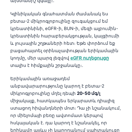
ախտանիշ զգալը։.
Կլինիկական գնահատման ժամանակ ես
բետա-2 միկրոգլոբուլինը զուգակցում եմ
կրեատինինի, eGFR-ի, BUN-ի, մեզի ալբումին-
կրեատինին հարաբերակցության, կալցիումի
և լույսային շղթաների հետ։ Եթե փորձում եք
բացահայտել օրինաչափության երիկամային
կողմը, մեր պարզ լեզվով
eGFR ուղեցույցը
տալիս է հիմքային շրջանակը։.
Երիկամային առաջադեմ
անբավարարությունը կարող է բետա-2
միկրոգլոբուլինը մղել դեպի
20-50 մգ/լ
միջակայք, հատկապես երկարատև դիալիզ
ստացող հիվանդների մոտ։ Դա չի նշանակում,
որ միելոմայի բեռը ավտոմատ կերպով
Norsk bokmål
հսկայական է. դա կարող է նշանակել, որ
Ślōnskŏ gŏdka
երիկամը այլևս չի կարողանում սպիտակուցը