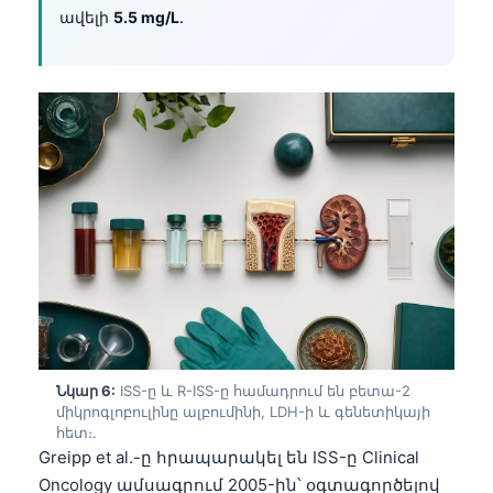
Čeština
ավելի
5.5 mg/L
.
日本語
Eesti
Azərbaycan dili
Bosanski
Svenska
Српски језик
Íslenska
Bahasa Indonesia
हिन्दी
Nederlands
Նկար 6:
ISS-ը և R-ISS-ը համադրում են բետա-2
Dansk
միկրոգլոբուլինը ալբումինի, LDH-ի և գենետիկայի
հետ։.
Български
Greipp et al.-ը հրապարակել են ISS-ը Clinical
فارسی
Oncology ամսագրում 2005-ին՝ օգտագործելով