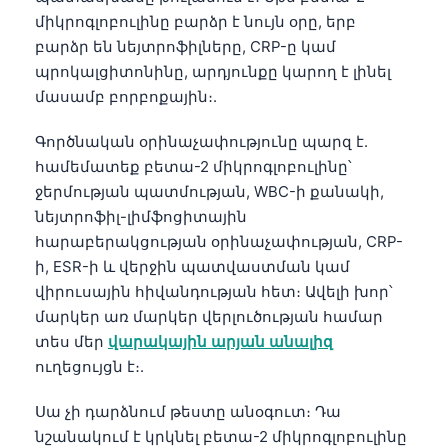
Català
միկրոգլոբուլինը բարձր է նույն օրը, երբ
բարձր են նեյտրոֆիլները, CRP-ը կամ
O‘zbekcha
պրոկալցիտոնինը, արդյունքը կարող է լինել
Українська
մասամբ բորբոքային։.
አማርኛ
Գործնական օրինաչափությունը պարզ է.
Kiswahili
համեմատեք բետա-2 միկրոգլոբուլինը՝
ភាសាខ្មែរ
ջերմության պատմության, WBC-ի քանակի,
ဗမာစာ
նեյտրոֆիլ-լիմֆոցիտային
հարաբերակցության օրինաչափության, CRP-
ไทย
ի, ESR-ի և վերջին պատվաստման կամ
Tagalog
վիրուսային հիվանդության հետ։ Ավելի խոր՝
Tiếng Việt
մարկեր առ մարկեր վերլուծության համար
տես մեր
վարակային արյան անալիզ
Bahasa Melayu
ուղեցույցն է։.
മലയാളം
Սա չի դարձնում թեստը անօգուտ։ Դա
ಕನ್ನಡ
նշանակում է կրկնել բետա-2 միկրոգլոբուլինը
ગુજરાતી