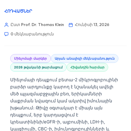
ՀՈԴՎԱԾՆԵՐ
Ըստ Prof. Dr. Thomas Klein
Հունիսի 13, 2026
0 մեկնաբանություն
Միելոմայի մարկեր
Արյան անալիզի մեկնաբանություն
2026 թվականի թարմացում
Հիվանդին հարմար
Միելոմայի դեպքում բետա-2 միկրոգլոբուլինի
բարձր արդյունքը կարող է նշանակել ավելի
մեծ պլազմաբջջային բեռ, երիկամների
մաքրման նվազում կամ ակտիվ իմունային
խթանում։ Թիվը օգտակար է միայն այն
դեպքում, երբ կարդացվում է
կրեատինինի/eGFR-ի, ալբումինի, LDH-ի,
կալցիումի, CBC-ի, իմունոգլոբուլինների և