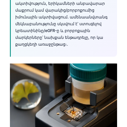
ակտիվություն, երիկամների անբավարար
մաքրում կամ վարակից/բորբոքումից
իմունային ակտիվացում. ամենաանվտանգ
մեկնաբանությունը սկսվում է՝ ստուգելով
կրեատինինը/eGFR-ը և բորբոքային
մարկերները՝ նախքան ենթադրելը, որ կա
քաղցկեղի առաջընթաց։.