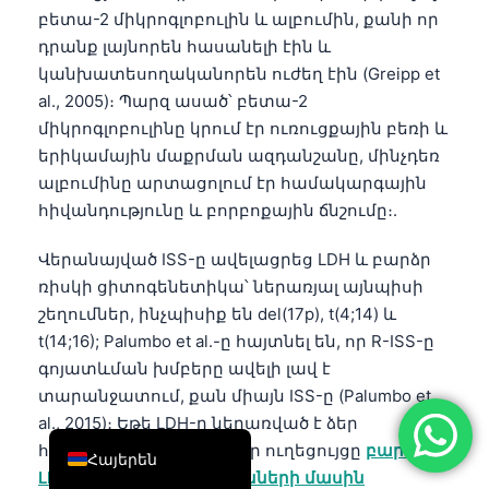
բետա-2 միկրոգլոբուլին և ալբումին, քանի որ
简体中文
դրանք լայնորեն հասանելի էին և
Română
կանխատեսողականորեն ուժեղ էին (Greipp et
Türkçe
al., 2005)։ Պարզ ասած՝ բետա-2
միկրոգլոբուլինը կրում էր ուռուցքային բեռի և
Ελληνικά
երիկամային մաքրման ազդանշանը, մինչդեռ
Português
ալբումինը արտացոլում էր համակարգային
Español
հիվանդությունը և բորբոքային ճնշումը։.
Italiano
Վերանայված ISS-ը ավելացրեց LDH և բարձր
עִבְרִית
ռիսկի ցիտոգենետիկա՝ ներառյալ այնպիսի
շեղումներ, ինչպիսիք են del(17p), t(4;14) և
Français
t(14;16); Palumbo et al.-ը հայտնել են, որ R-ISS-ը
العربية
գոյատևման խմբերը ավելի լավ է
Deutsch
տարանջատում, քան միայն ISS-ը (Palumbo et
al., 2015)։ Եթե LDH-ը ներառված է ձեր
English
հաշվետվության մեջ, մեր ուղեցույցը
բարձր
Հայերեն
LDH-ի օրինաչափությունների մասին