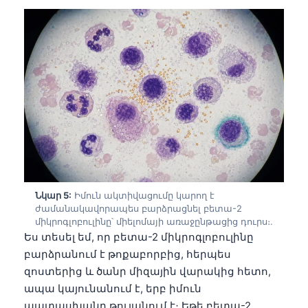
Gàidhlig
Euskara
Македонски јазик
Latviešu valoda
Galego
অসমীয়া
සිංහල
سنڌي
پښتو
Նկար 5:
Իմուն ակտիվացումը կարող է
ժամանակավորապես բարձրացնել բետա-2
միկրոգլոբուլինը՝ միելոմայի առաջընթացից դուրս։.
Slovenčina
Ես տեսել եմ, որ բետա-2 միկրոգլոբուլինը
Hrvatski
բարձրանում է թոքաբորբից, հերպես
զոստերից և ծանր միզային վարակից հետո,
Suomi
ապա կայունանում է, երբ իմուն
Қазақ тілі
պատասխանը թուլանում է։ Եթե բետա-2