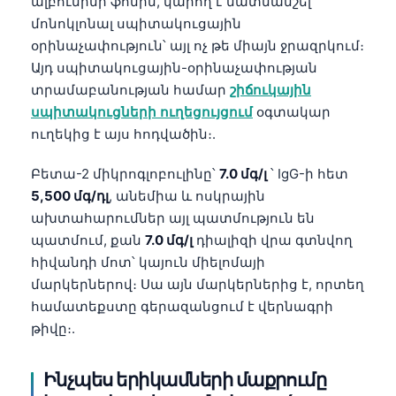
ալբումինի ֆոնին, կարող է մատնանշել
մոնոկլոնալ սպիտակուցային
օրինաչափություն՝ այլ ոչ թե միայն ջրազրկում։
Այդ սպիտակուցային-օրինաչափության
տրամաբանության համար
շիճուկային
սպիտակուցների ուղեցույցում
օգտակար
ուղեկից է այս հոդվածին։.
Բետա-2 միկրոգլոբուլինը՝
7.0 մգ/լ
՝ IgG-ի հետ
5,500 մգ/դլ
, անեմիա և ոսկրային
ախտահարումներ այլ պատմություն են
պատմում, քան
7.0 մգ/լ
դիալիզի վրա գտնվող
հիվանդի մոտ՝ կայուն միելոմայի
մարկերներով։ Սա այն մարկերներից է, որտեղ
համատեքստը գերազանցում է վերնագրի
թիվը։.
Ինչպես երիկամների մաքրումը