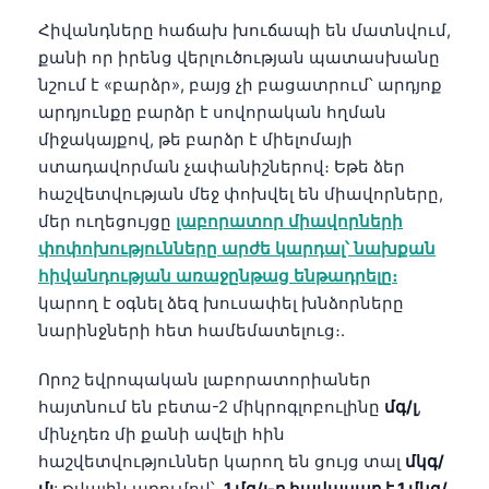
Հիվանդները հաճախ խուճապի են մատնվում,
քանի որ իրենց վերլուծության պատասխանը
նշում է «բարձր», բայց չի բացատրում՝ արդյոք
արդյունքը բարձր է սովորական հղման
միջակայքով, թե բարձր է միելոմայի
ստադավորման չափանիշներով։ Եթե ձեր
հաշվետվության մեջ փոխվել են միավորները,
մեր ուղեցույցը
լաբորատոր միավորների
փոփոխությունները արժե կարդալ՝ նախքան
հիվանդության առաջընթաց ենթադրելը։
կարող է օգնել ձեզ խուսափել խնձորները
նարինջների հետ համեմատելուց։.
Որոշ եվրոպական լաբորատորիաներ
հայտնում են բետա-2 միկրոգլոբուլինը
մգ/լ
,
մինչդեռ մի քանի ավելի հին
հաշվետվություններ կարող են ցույց տալ
մկգ/
մլ
; թվային առումով՝,
1 մգ/լ-ը հավասար է 1 մկգ/