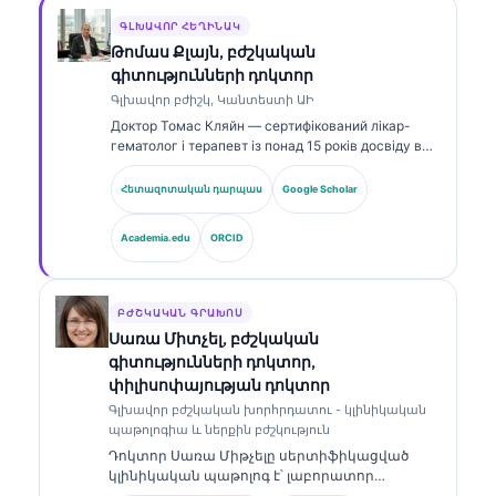
ԳԼԽԱՎՈՐ ՀԵՂԻՆԱԿ
Թոմաս Քլայն, բժշկական
գիտությունների դոկտոր
Գլխավոր բժիշկ, Կանտեստի ԱԻ
Доктор Томас Кляйн — сертифікований лікар-
гематолог і терапевт із понад 15 років досвіду в
лабораторній медицині та клінічному аналізі з
підтримкою ШІ. Як головний медичний офіцер у
Հետազոտական դարպաս
Google Scholar
Kantesti AI, він здійснює клінічний нагляд за
медичною точністю власної нейромережі. Доктор
Academia.edu
ORCID
Кляйн публікував роботи щодо інтерпретації
біомаркерів і лабораторної діагностики.
ԲԺՇԿԱԿԱՆ ԳՐԱԽՈՍ
Սառա Միտչել, բժշկական
գիտությունների դոկտոր,
փիլիսոփայության դոկտոր
Գլխավոր բժշկական խորհրդատու - կլինիկական
պաթոլոգիա և ներքին բժշկություն
Դոկտոր Սառա Միթչելը սերտիֆիկացված
կլինիկական պաթոլոգ է՝ լաբորատոր
բժշկության և ախտորոշիչ վերլուծության