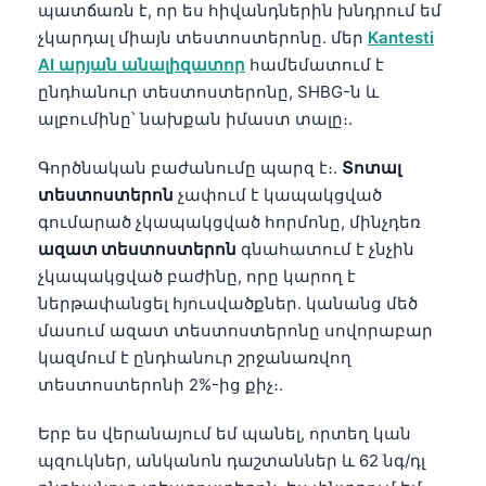
պատճառն է, որ ես հիվանդներին խնդրում եմ
չկարդալ միայն տեստոստերոնը. մեր
Kantesti
AI արյան անալիզատոր
համեմատում է
ընդհանուր տեստոստերոնը, SHBG-ն և
ալբումինը՝ նախքան իմաստ տալը։.
Գործնական բաժանումը պարզ է։.
Տոտալ
տեստոստերոն
չափում է կապակցված
գումարած չկապակցված հորմոնը, մինչդեռ
ազատ տեստոստերոն
գնահատում է չնչին
չկապակցված բաժինը, որը կարող է
ներթափանցել հյուսվածքներ. կանանց մեծ
մասում ազատ տեստոստերոնը սովորաբար
կազմում է ընդհանուր շրջանառվող
տեստոստերոնի 2%-ից քիչ։.
Երբ ես վերանայում եմ պանել, որտեղ կան
պզուկներ, անկանոն դաշտաններ և 62 նգ/դլ