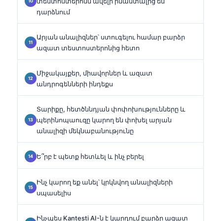
տեստոստերոնն ավելի իմաստալից են
դարձնում
Արյան անալիզներ՝ ստուգելու համար բարձր
ազատ տեստոստերոնից հետո
Միջակայքեր, միավորներ և ազատ
անդրոգենների ինդեքս
Տարիքը, հետծննդյան փոփոխությունները և
պերինոպաուզը կարող են փոխել արյան
անալիզի մեկնաբանությունը
Ե՞րբ է պետք հետևել և ինչ բերել
Ինչ կարող եք անել՝ կրկնվող անալիզների
սպասելիս
Ինչպես Kantesti AI-ն է կարդում բարձր ազատ