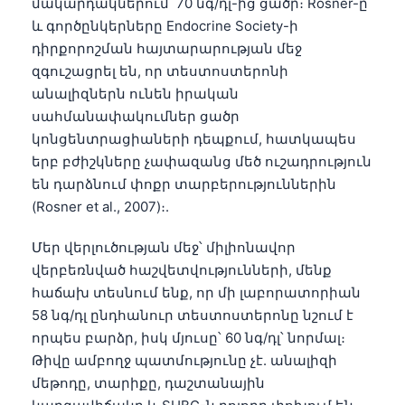
մակարդակներում՝ 70 նգ/դլ-ից ցածր։ Rosner-ը
և գործընկերները Endocrine Society-ի
դիրքորոշման հայտարարության մեջ
զգուշացրել են, որ տեստոստերոնի
անալիզներն ունեն իրական
սահմանափակումներ ցածր
կոնցենտրացիաների դեպքում, հատկապես
երբ բժիշկները չափազանց մեծ ուշադրություն
են դարձնում փոքր տարբերություններին
(Rosner et al., 2007)։.
Մեր վերլուծության մեջ՝ միլիոնավոր
վերբեռնված հաշվետվությունների, մենք
հաճախ տեսնում ենք, որ մի լաբորատորիան
58 նգ/դլ ընդհանուր տեստոստերոնը նշում է
որպես բարձր, իսկ մյուսը՝ 60 նգ/դլ՝ նորմալ։
Թիվը ամբողջ պատմությունը չէ. անալիզի
Norsk bokmål
մեթոդը, տարիքը, դաշտանային
Ślōnskŏ gŏdka