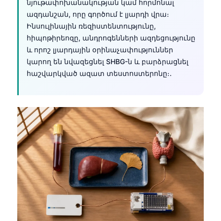
Gàidhlig
նյութափոխանակության կամ հորմոնալ
ազդանշան, որը գործում է լյարդի վրա։
Euskara
Ինսուլինային ռեզիստենտությունը,
Македонски јазик
հիպոթիրեոզը, անդրոգենների ազդեցությունը
Latviešu valoda
և որոշ լյարդային օրինաչափություններ
կարող են նվազեցնել SHBG-ն և բարձրացնել
Galego
հաշվարկված ազատ տեստոստերոնը։.
অসমীয়া
සිංහල
سنڌي
پښتو
Slovenčina
Hrvatski
Suomi
Қазақ тілі