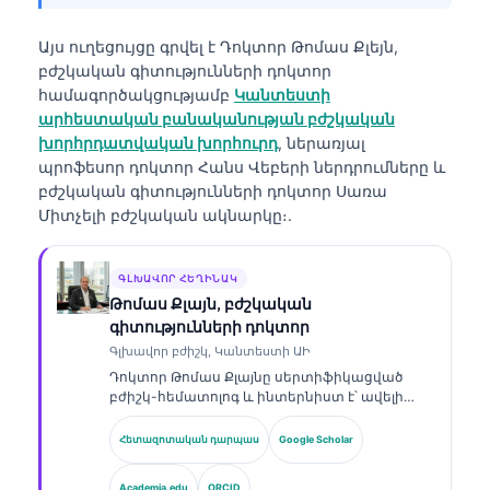
Այս ուղեցույցը գրվել է
Դոկտոր Թոմաս Քլեյն,
բժշկական գիտությունների դոկտոր
համագործակցությամբ
Կանտեստի
արհեստական բանականության բժշկական
խորհրդատվական խորհուրդ
, ներառյալ
պրոֆեսոր դոկտոր Հանս Վեբերի ներդրումները և
բժշկական գիտությունների դոկտոր Սառա
Միտչելի բժշկական ակնարկը։.
ԳԼԽԱՎՈՐ ՀԵՂԻՆԱԿ
Թոմաս Քլայն, բժշկական
գիտությունների դոկտոր
Գլխավոր բժիշկ, Կանտեստի ԱԻ
Դոկտոր Թոմաս Քլայնը սերտիֆիկացված
բժիշկ-հեմատոլոգ և ինտերնիստ է՝ ավելի
քան 15 տարվա փորձով լաբորատոր
բժշկության և ԱԻ-ի օգնությամբ կլինիկական
Հետազոտական դարպաս
Google Scholar
վերլուծության ոլորտում։ Որպես Kantesti AI-ի
գլխավոր բժշկական տնօրեն՝ նա ապահովում
Academia.edu
ORCID