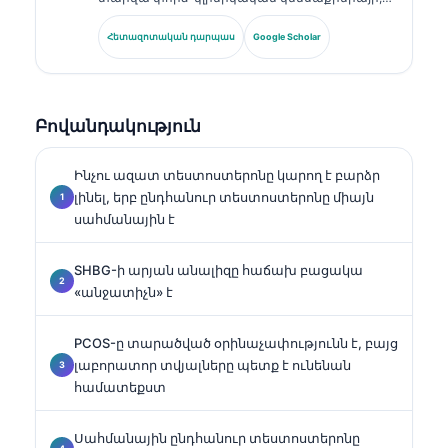
լաբորատոր բժշկության և բիոմարկերների
հետազոտության ոլորտներում։ Եղել է
Հետազոտական դարպաս
Google Scholar
Գերմանիայի Կլինիկական քիմիայի
ընկերության նախկին նախագահը, և
մասնագիտանում է ախտորոշիչ պանելների
վերլուծության, բիոմարկերների
Բովանդակություն
ստանդարտացման և ԱԻ-ի աջակցությամբ
լաբորատոր բժշկության մեջ։.
Ինչու ազատ տեստոստերոնը կարող է բարձր
լինել, երբ ընդհանուր տեստոստերոնը միայն
սահմանային է
SHBG-ի արյան անալիզը հաճախ բացակա
«անջատիչն» է
PCOS-ը տարածված օրինաչափությունն է, բայց
լաբորատոր տվյալները պետք է ունենան
համատեքստ
Սահմանային ընդհանուր տեստոստերոնը