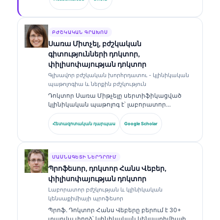
է սեփականատիրական նեյրոնային ցանցի
բժշկական ճշգրտության կլինիկական
վերահսկողությունը։ Դոկտոր Քլայնը լայնորեն
հրապարակել է բիոմարկերների
ԲԺՇԿԱԿԱՆ ԳՐԱԽՈՍ
մեկնաբանության և լաբորատոր
Սառա Միտչել, բժշկական
ախտորոշման վերաբերյալ՝ լաբորատոր
գիտությունների դոկտոր,
բժշկության թեմաներով։.
փիլիսոփայության դոկտոր
Գլխավոր բժշկական խորհրդատու - կլինիկական
պաթոլոգիա և ներքին բժշկություն
Դոկտոր Սառա Միթչելը սերտիֆիկացված
կլինիկական պաթոլոգ է՝ լաբորատոր
բժշկության և ախտորոշիչ վերլուծության
ոլորտում ավելի քան 18 տարվա փորձով։ Նա
Հետազոտական դարպաս
Google Scholar
ունի մասնագիտացված հավաստագրեր
կլինիկական քիմիայում և լայնորեն
հրապարակել է բիոմարկերների պանելների
ու լաբորատոր վերլուծության վերաբերյալ՝
ՄԱՍՆԱԳԵՏԻ ՆԵՐԴՐՈՒՄ
կլինիկական պրակտիկայում։.
Պրոֆեսոր, դոկտոր Հանս Վեբեր,
փիլիսոփայության դոկտոր
Լաբորատոր բժշկության և կլինիկական
կենսաքիմիայի պրոֆեսոր
Պրոֆ. Դոկտոր Հանս Վեբերը բերում է 30+
տարվա փորձ՝ կլինիկական կենսաքիմիայի,