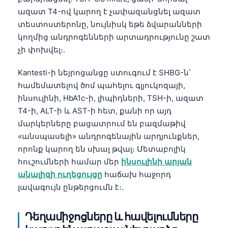
ազատ T4-ով կարող է չափազանցնել ազատ
தமிழ்
տեստոստերոնը, նույնիսկ եթե ձվարանների
తెలుగు
կողմից անդրոգենների արտադրությունը շատ
मराठी
չի փոխվել։.
اردو
Kantesti-ի նեյրոցանցը ստուգում է SHBG-ն՝
বাংলা
համեմատելով ծոմ պահելու գլյուկոզայի,
ինսուլինի, HbA1c-ի, լիպիդների, TSH-ի, ազատ
Shqip
T4-ի, ALT-ի և AST-ի հետ, քանի որ այդ
Magyar
մարկերները բացատրում են բազմաթիվ
Slovenščina
«անսպասելի» անդրոգենային արդյունքներ,
որոնք կարող են սխալ թվալ։ Մետաբոլիկ
한국어
հուշումների համար մեր
ինսուլինի արյան
Polski
անալիզի ուղեցույցը
հաճախ հաջորդ
Lietuvių kalba
լավագույն ընթերցումն է։.
Русский
Դեղամիջոցները և հավելումները
ქართული