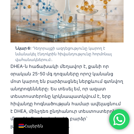
简体中文
Română
Türkçe
Ελληνικά
Português
Նկար 6:
Դեղորայքի ազդեցությունը կարող է
նմանակել էնդոկրին հիվանդությունը հորմոնալ
Español
վահանակներում։.
DHEA-ն հաճախակի մեղավոր է, քանի որ
Italiano
օրական 25-50 մգ դոզաները որոշ կանանց
עִבְרִית
մոտ կարող են բարձրացնել ներքևում գտնվող
Français
անդրոգենները։ Ես տեսել եմ, որ ազատ
տեստոստերոնը կրկնապատկվում է, երբ
العربية
հիվանդը հոգնածության համար ավելացնում
Deutsch
է DHEA, մինչդեռ ընդհանուր տեստոստերոնը
English
մնում է միայն թեթևակի բարձր՝
Հայերեն
լաբորատորիայի շեմից։.