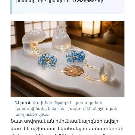
իմաստը, երբ կրկնվում է LC-MS/MS-ով։.
Նկար 4:
Չափման մեթոդը և կապակցման
կարգավիճակը երկուսն էլ ազդում են վերջնական
արդյունքի վրա։.
Շատ սովորական իմունաանալիզներ ավելի
վատ են աշխատում կանանց տեստոստերոնի