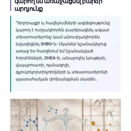
կարող են առաջացնել բարձր
Čeština
արդյունք
日本語
Eesti
Դեղորայքի և հավելումների ազդեցությունը
կարող է ուղղակիորեն բարձրացնել ազատ
Azərbaycan dili
տեստոստերոնը կամ անուղղակիորեն
Bosanski
նվազեցնել SHBG-ն։ Սկաներ նշանակելուց
առաջ ես հարցնում եմ նշանակված
Svenska
հորմոնների, DHEA-ի, անաբոլիկ նյութերի,
Српски језик
վալպրոատի, դանազոլի,
Íslenska
գլյուկոկորտիկոիդների և տեստոստերոնի
պատահական փոխանցման մասին։.
Bahasa Indonesia
हिन्दी
Nederlands
Dansk
Български
فارسی