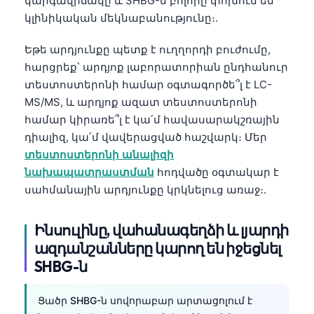
կարգավիճակը և SHBG-ն բոլորը փոխում են
Frysk
կլինիկական մեկնաբանությունը։.
Esperanto
Եթե արդյունքը պետք է ուղղորդի բուժումը,
Беларуская мова
հարցրեք՝ արդյոք լաբորատորիան ընդհանուր
Татар теле
տեստոստերոնի համար օգտագործե՞լ է LC-
MS/MS, և արդյոք ազատ տեստոստերոնի
Кыргызча
համար կիրառե՞լ է կա՛մ հավասարակշռային
ئۇيغۇرچە
դիալիզ, կա՛մ վավերացված հաշվարկ։ Մեր
Cebuano
տեստոստերոնի անալիզի
նախապատրաստման
հոդվածը օգտակար է
Basa Jawa
սահմանային արդյունքը կրկնելուց առաջ։.
ພາສາລາວ
Монгол
Ինսուլինը, վահանագեղձի և լյարդի
ազդանշանները կարող են իջեցնել
Afrikaans
SHBG-ն
العربية المغربية
Occitan
Ցածր SHBG-ն սովորաբար արտացոլում է