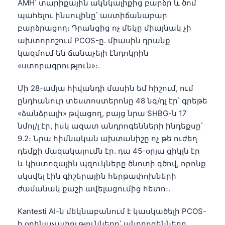
AMH՝ տարիքային ակնկալիքից բարձր և ծոմ
պահելու ինսուլինը՝ աստիճանաբար
բարձրացող։ Դրանցից ոչ մեկը միայնակ չի
ախտորոշում PCOS-ը. միասին դրանք
կազմում են ճանաչելի էնդոկրին
«ստորագրություն»։.
Մի 28-ամյա հիվանդի մասին եմ հիշում, ում
ընդհանուր տեստոստերոնը 48 նգ/դլ էր՝ գրեթե
«ձանձրալի» թվացող, բայց նրա SHBG-ն 17
նմոլ/լ էր, իսկ ազատ անդրոգենների ինդեքսը՝
9.2։ Նրա հիմնական ախտանիշը ոչ թե ուժեղ
դեմքի մազակալումն էր. դա 45-օրյա ցիկլն էր
և կիստոզային պզուկները ծնոտի գծով, որոնք
սկսվել էին գիշերային հերթափոխների
ժամանակ քաշի ավելացումից հետո։.
Kantesti AI-ն մեկնաբանում է կասկածելի PCOS-
ի օրինաչափությունները՝ անդրոգենները