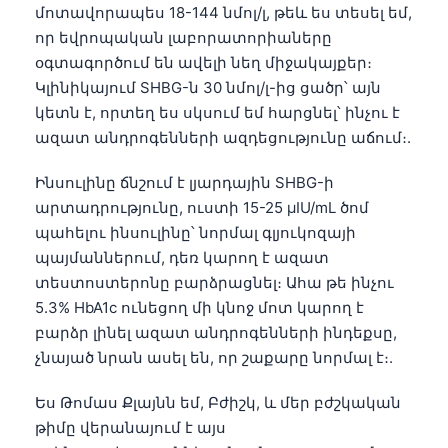
մոտավորապես 18-144 նմոլ/լ, թեև ես տեսել եմ,
որ եվրոպական լաբորատորիաները
օգտագործում են ավելի նեղ միջակայքեր։
Կլինիկայում SHBG-ն 30 նմոլ/լ-ից ցածր՝ այն
կետն է, որտեղ ես սկսում եմ հարցնել՝ ինչու է
ազատ անդրոգենների ազդեցությունը աճում։.
Ինսուլինը ճնշում է լյարդային SHBG-ի
արտադրությունը, ուստի 15-25 µIU/mL ծոմ
պահելու ինսուլինը՝ նորմալ գլյուկոզայի
պայմաններում, դեռ կարող է ազատ
տեստոստերոնը բարձրացնել։ Ահա թե ինչու
5.3% HbA1c ունեցող մի կնոջ մոտ կարող է
բարձր լինել ազատ անդրոգենների ինդեքսը,
չնայած նրան ասել են, որ շաքարը նորմալ է։.
Ես Թոմաս Քլայնն եմ, Բժիշկ, և մեր բժշկական
թիմը վերանայում է այս