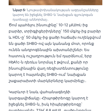
Català
Նկար 5:
Նյութափոխանակության ազդանշանները
O‘zbekcha
կարող են իջեցնել SHBG-ն՝ նախքան գլյուկոզան
դառնալը աննորմալ։.
Українська
Ծոմ պահելու ինսուլինը՝ 10-12 µIU/mL-ից
አማርኛ
բարձր, տրիգլիցերիդները՝ 150 մգ/դլ-ից բարձր
Kiswahili
և HDL-ը՝ 50 մգ/դլ-ից ցածր հաճախ ուղեկցվում
են ցածր SHBG-ով այն կանանց մոտ, որոնք
ភាសាខ្មែរ
ունեն անդրոգենային ախտանիշներ։ Ես
ဗမာစာ
հատուկ ուշադրություն եմ դարձնում, երբ
ไทย
HbA1c-ն դեռևս նորմալ է թվում, քանի որ
ինսուլինային վաղ ռեզիստենտությունը
Tagalog
կարող է հայտնվել SHBG-ում՝ նախքան
Tiếng Việt
շաքարախտի մարկերները կարմրելը։.
Bahasa Melayu
Կարևոր է նաև վահանագեղձի
മലയാളം
կարգավիճակը։ Հիպոթիրեոզը կարող է
ಕನ್ನಡ
իջեցնել SHBG-ն, իսկ հիպերթիրեոզը՝
ગુજરાતી
բարձրացնել. TSH՝ 6.8 mIU/L, ցածր-նորմալ