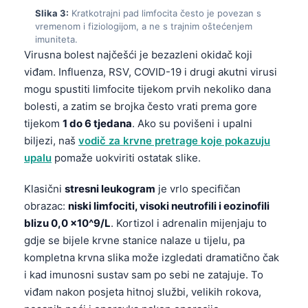
Slika 3:
Kratkotrajni pad limfocita često je povezan s
vremenom i fiziologijom, a ne s trajnim oštećenjem
imuniteta.
Virusna bolest najčešći je bezazleni okidač koji
viđam. Influenza, RSV, COVID-19 i drugi akutni virusi
mogu spustiti limfocite tijekom prvih nekoliko dana
bolesti, a zatim se brojka često vrati prema gore
tijekom
1 do 6 tjedana
. Ako su povišeni i upalni
biljezi, naš
vodič za krvne pretrage koje pokazuju
upalu
pomaže uokviriti ostatak slike.
Klasični
stresni leukogram
je vrlo specifičan
obrazac:
niski limfociti, visoki neutrofili i eozinofili
blizu 0,0 x10^9/L
. Kortizol i adrenalin mijenjaju to
gdje se bijele krvne stanice nalaze u tijelu, pa
kompletna krvna slika može izgledati dramatično čak
i kad imunosni sustav sam po sebi ne zatajuje. To
viđam nakon posjeta hitnoj službi, velikih rokova,