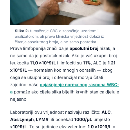
Slika 2:
tumačenje CBC-a započinje uzorkom i
analizatorom, ali prava klinička vrijednost dolazi iz
čitanja apsolutnog broja, a ne samo postotka.
Prava limfopenija znači da je
apsolutni broj
nizak, a
ne samo da je postotak nizak. Ako je vaš ukupni broj
leukocita
11,0 x10^9/L
i limfociti su
11%
, ALC je
1,21
x10^9/L
— normalan kod mnogih odraslih — zbog
čega se ukupni broj i diferencijal moraju čitati
zajedno; naše
objašnjenje normalnog raspona WBC-
a
pomaže ako cijela slika bijelih krvnih stanica djeluje
nejasno.
Laboratoriji ovu vrijednost nazivaju različito:
ALC
,
Abs Lymph
,
LYM#
, ili ponekad
1000/µL
umjesto
x10^9/L
. Te su jedinice ekvivalentne:
1,0 x10^9/L =