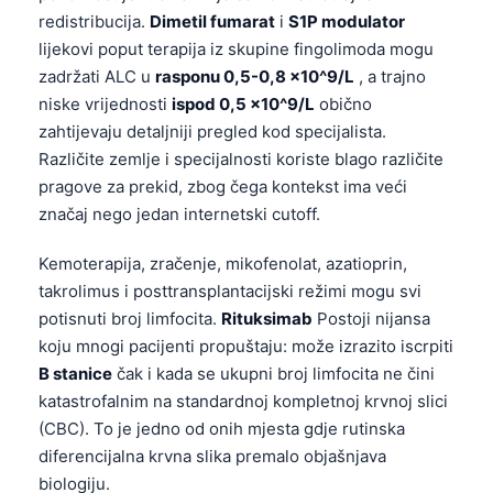
redistribucija.
Dimetil fumarat
i
S1P modulator
lijekovi poput terapija iz skupine fingolimoda mogu
zadržati ALC u
rasponu 0,5-0,8 x10^9/L
, a trajno
niske vrijednosti
ispod 0,5 x10^9/L
obično
zahtijevaju detaljniji pregled kod specijalista.
Različite zemlje i specijalnosti koriste blago različite
pragove za prekid, zbog čega kontekst ima veći
značaj nego jedan internetski cutoff.
Kemoterapija, zračenje, mikofenolat, azatioprin,
takrolimus i posttransplantacijski režimi mogu svi
potisnuti broj limfocita.
Rituksimab
Postoji nijansa
koju mnogi pacijenti propuštaju: može izrazito iscrpiti
B stanice
čak i kada se ukupni broj limfocita ne čini
katastrofalnim na standardnoj kompletnoj krvnoj slici
(CBC). To je jedno od onih mjesta gdje rutinska
diferencijalna krvna slika premalo objašnjava
biologiju.