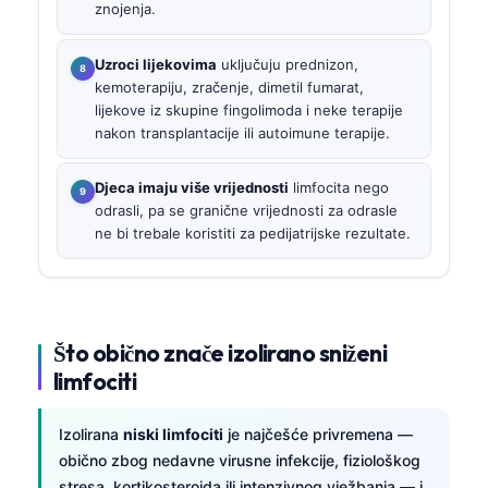
znojenja.
Uzroci lijekovima
uključuju prednizon,
kemoterapiju, zračenje, dimetil fumarat,
lijekove iz skupine fingolimoda i neke terapije
nakon transplantacije ili autoimune terapije.
Djeca imaju više vrijednosti
limfocita nego
odrasli, pa se granične vrijednosti za odrasle
ne bi trebale koristiti za pedijatrijske rezultate.
Što obično znače izolirano sniženi
limfociti
Izolirana
niski limfociti
je najčešće privremena —
obično zbog nedavne virusne infekcije, fiziološkog
stresa, kortikosteroida ili intenzivnog vježbanja — i