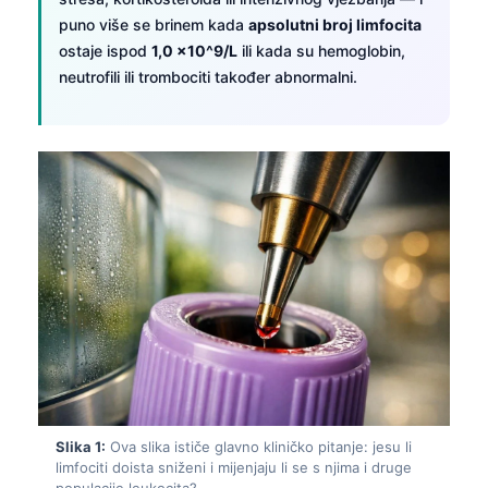
puno više se brinem kada
apsolutni broj limfocita
ostaje ispod
1,0 x10^9/L
ili kada su hemoglobin,
neutrofili ili trombociti također abnormalni.
Slika 1:
Ova slika ističe glavno kliničko pitanje: jesu li
limfociti doista sniženi i mijenjaju li se s njima i druge
populacije leukocita?