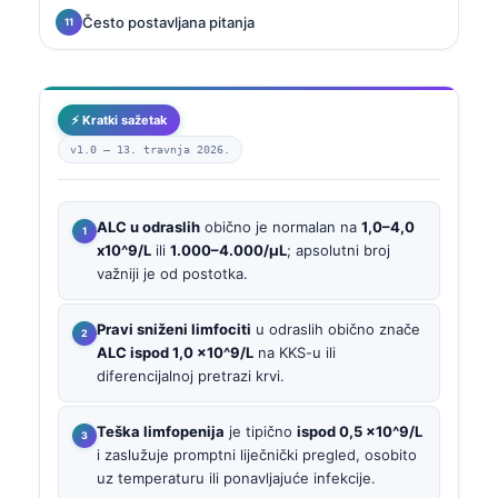
Često postavljana pitanja
⚡ Kratki sažetak
v1.0 —
13. travnja 2026.
ALC u odraslih
obično je normalan na
1,0–4,0
x10^9/L
ili
1.000–4.000/µL
; apsolutni broj
važniji je od postotka.
Pravi sniženi limfociti
u odraslih obično znače
ALC ispod 1,0 x10^9/L
na KKS-u ili
diferencijalnoj pretrazi krvi.
Teška limfopenija
je tipično
ispod 0,5 x10^9/L
i zaslužuje promptni liječnički pregled, osobito
uz temperaturu ili ponavljajuće infekcije.