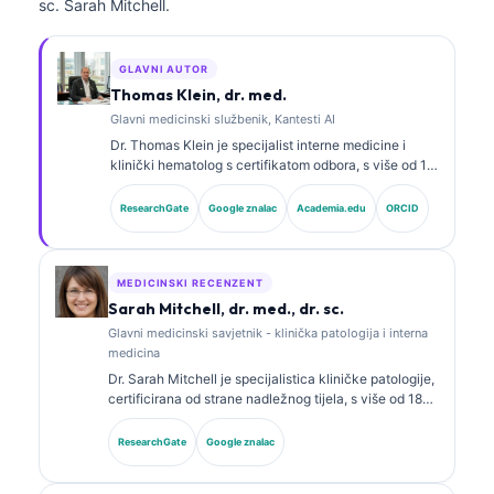
sc. Sarah Mitchell.
GLAVNI AUTOR
Thomas Klein, dr. med.
Glavni medicinski službenik, Kantesti AI
Dr. Thomas Klein je specijalist interne medicine i
klinički hematolog s certifikatom odbora, s više od 15
godina iskustva u laboratorijskoj medicini i kliničkoj
analizi uz pomoć AI-ja. Kao glavni liječnik (Chief
ResearchGate
Google znalac
Academia.edu
ORCID
Medical Officer) u Kantesti AI, pruža klinički nadzor
nad medicinskom točnošću vlasničke neuronske
mreže. Dr. Klein opsežno je objavljivao radove o
tumačenju biomarkera i laboratorijskoj dijagnostici na
MEDICINSKI RECENZENT
temu laboratorijske medicine.
Sarah Mitchell, dr. med., dr. sc.
Glavni medicinski savjetnik - klinička patologija i interna
medicina
Dr. Sarah Mitchell je specijalistica kliničke patologije,
certificirana od strane nadležnog tijela, s više od 18
godina iskustva u laboratorijskoj medicini i
dijagnostičkoj analizi. Ima specijalističke certifikate iz
ResearchGate
Google znalac
kliničke kemije te je opsežno objavljivala o panelima
biomarkera i laboratorijskoj analizi u kliničkoj praksi.