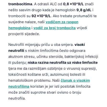
trombocitima
. A odrasli ALC od
0,8 x10^9/L
znači
nešto sasvim drugo kada je hemoglobin
9,8 g/dL
i
trombociti su
92 x10^9/L
. Ako trebate protumačiti te
susjedne nalaze, naši
vodičem za raspon
hemoglobina
i
vodič za broj trombocita
vrijedi
provjeriti sljedeće.
Neutrofili mijenjaju priču u oba smjera.
visoki
neutrofili
s niskim limfocitima često odgovara
akutnom stresu, učinku steroida, bakterijskoj infekciji
ili pušenju;
niska razina neutrofila uz niske limfocite
tjera me da razmišljam ozbiljnije o virusnoj supresiji,
toksičnosti koštane srži, autoimunoj bolesti ili
hematološkom problemu. Naši
članak o visokim
neutrofilima
koristan je jer isti postotak limfocita
može značiti suprotne stvari ovisno o broju
Norsk bokmål
neutrofila.
Ślōnskŏ gŏdka