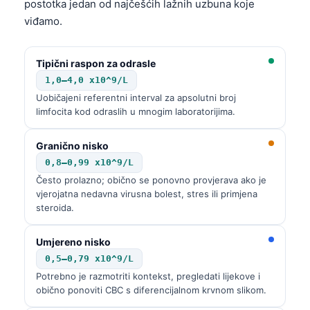
postotka jedan od najčešćih lažnih uzbuna koje
viđamo.
Tipični raspon za odrasle
1,0–4,0 x10^9/L
Uobičajeni referentni interval za apsolutni broj
limfocita kod odraslih u mnogim laboratorijima.
Granično nisko
0,8–0,99 x10^9/L
Često prolazno; obično se ponovno provjerava ako je
vjerojatna nedavna virusna bolest, stres ili primjena
steroida.
Umjereno nisko
0,5–0,79 x10^9/L
Potrebno je razmotriti kontekst, pregledati lijekove i
obično ponoviti CBC s diferencijalnom krvnom slikom.