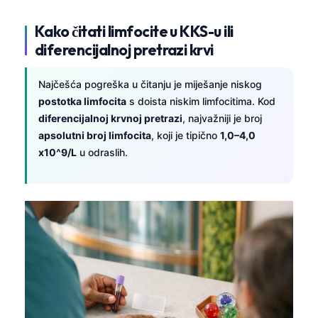
Kako čitati limfocite u KKS-u ili
diferencijalnoj pretrazi krvi
Najčešća pogreška u čitanju je miješanje niskog
postotka limfocita
s doista niskim limfocitima. Kod
diferencijalnoj krvnoj pretrazi
, najvažniji je broj
apsolutni broj limfocita
, koji je tipično
1,0–4,0
x10^9/L
u odraslih.