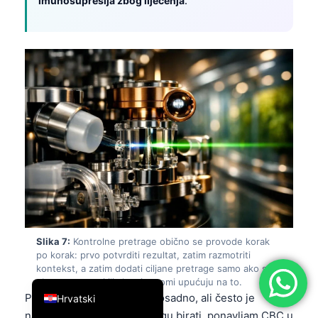
imunosupresija zbog liječenja
.
简体中文
Română
Türkçe
Ελληνικά
Português
Español
Italiano
עִבְרִית
Français
العربية
Slika 7:
Kontrolne pretrage obično se provode korak
Deutsch
po korak: prvo potvrditi rezultat, zatim razmotriti
kontekst, a zatim dodati ciljane pretrage samo ako se
English
obrazac nastavi ili ako simptomi upućuju na to.
Ponovno testiranje zvuči dosadno, ali često je
Hrvatski
najpametniji potez. Ako mogu birati, ponavljam CBC u