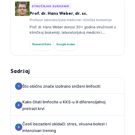
STRUČNJAK SURADNIK
Prof. dr. Hans Weber, dr. sc.
Profesor laboratorijske medicine i kliničke biokemije
Prof. dr. Hans Weber donosi 30+ godina stručnosti u
kliničkoj biokemiji, laboratorijskoj medicini i
istraživanju biomarkera. Bivši predsjednik Njemačkog
društva za kliničku kemiju, specijalizirao se za
ResearchGate
Google znalac
analizu dijagnostičkih panela, standardizaciju
biomarkera i laboratorijsku medicinu uz pomoć AI-ja.
Sadržaj
Što obično znače izolirano sniženi limfociti
Kako čitati limfocite u KKS-u ili diferencijalnoj
pretrazi krvi
Česti bezazleni okidači: stres, virusna bolest i
intenzivan trening