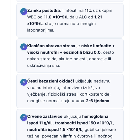
Zamka postotka
: limfociti na
11%
uz ukupni
WBC od
11,0 x10^9/L
daju ALC od
1,21
x10^9/L
, što je normalno u mnogim
laboratorijima.
Klasičan obrazac stresa
je
niske limfocite +
visoki neutrofili + eozinofili blizu 0,0
, često
nakon steroida, akutne bolesti, operacije ili
uskraćivanja sna.
Česti bezazleni okidači
uključuju nedavnu
virusnu infekciju, intenzivno izdržljivo
vježbanje, fiziološki stres i kortikosteroide;
mnogi se normaliziraju unutar
2-6 tjedana
.
Crvene zastavice
uključuju
hemoglobina
ispod 11 g/dL
,
trombociti ispod 150 x10^9/L
,
neutrofila ispod 1,5 x10^9/L
, gubitka tjelesne
težine, povećanih limfnih čvorova ili noćnog