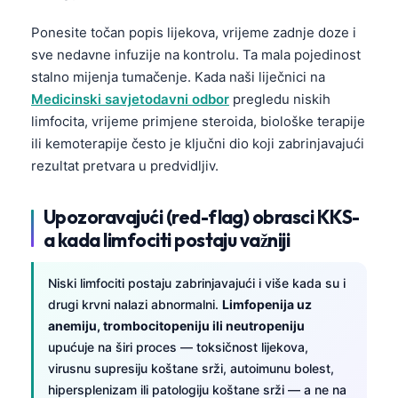
Ponesite točan popis lijekova, vrijeme zadnje doze i
sve nedavne infuzije na kontrolu. Ta mala pojedinost
stalno mijenja tumačenje. Kada naši liječnici na
Medicinski savjetodavni odbor
pregledu niskih
limfocita, vrijeme primjene steroida, biološke terapije
ili kemoterapije često je ključni dio koji zabrinjavajući
rezultat pretvara u predvidljiv.
Upozoravajući (red-flag) obrasci KKS-
a kada limfociti postaju važniji
Niski limfociti postaju zabrinjavajući i više kada su i
drugi krvni nalazi abnormalni.
Limfopenija uz
anemiju, trombocitopeniju ili neutropeniju
upućuje na širi proces — toksičnost lijekova,
virusnu supresiju koštane srži, autoimunu bolest,
hipersplenizam ili patologiju koštane srži — a ne na