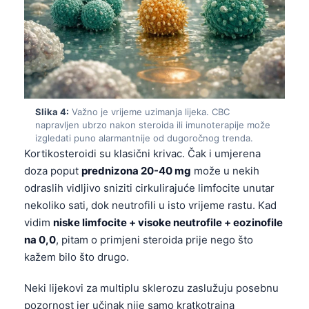
Slika 4:
Važno je vrijeme uzimanja lijeka. CBC
napravljen ubrzo nakon steroida ili imunoterapije može
izgledati puno alarmantnije od dugoročnog trenda.
Kortikosteroidi su klasični krivac. Čak i umjerena
doza poput
prednizona 20-40 mg
može u nekih
odraslih vidljivo sniziti cirkulirajuće limfocite unutar
nekoliko sati, dok neutrofili u isto vrijeme rastu. Kad
vidim
niske limfocite + visoke neutrofile + eozinofile
na 0,0
, pitam o primjeni steroida prije nego što
kažem bilo što drugo.
Neki lijekovi za multiplu sklerozu zaslužuju posebnu
pozornost jer učinak nije samo kratkotrajna