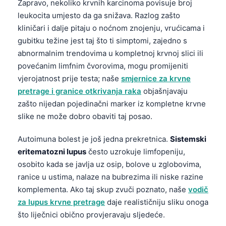
Zapravo, nekoliko krvnih karcinoma povisuje broj
తెలుగు
leukocita umjesto da ga snižava. Razlog zašto
kliničari i dalje pitaju o noćnom znojenju, vrućicama i
मराठी
gubitku težine jest taj što ti simptomi, zajedno s
اردو
abnormalnim trendovima u kompletnoj krvnoj slici ili
বাংলা
povećanim limfnim čvorovima, mogu promijeniti
vjerojatnost prije testa; naše
smjernice za krvne
Shqip
pretrage i granice otkrivanja raka
objašnjavaju
Magyar
zašto nijedan pojedinačni marker iz kompletne krvne
Slovenščina
slike ne može dobro obaviti taj posao.
한국어
Autoimuna bolest je još jedna prekretnica.
Sistemski
Polski
eritematozni lupus
često uzrokuje limfopeniju,
osobito kada se javlja uz osip, bolove u zglobovima,
Lietuvių kalba
ranice u ustima, nalaze na bubrezima ili niske razine
Русский
komplementa. Ako taj skup zvuči poznato, naše
vodič
ქართული
za lupus krvne pretrage
daje realističniju sliku onoga
što liječnici obično provjeravaju sljedeće.
Čeština