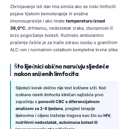
日本語
Zbrinjavanje isti dan ima smisla ako se niski limfociti
Eesti
pojave tijekom kemoterapije ili snažne
imunosupresije i ako imate
temperaturu iznad
Azərbaycan dili
38,0°C
, drhtavicu, nedostatak zraka, zbunjenost ili
Bosanski
brzo pogoršanje bolesti. Rutinsko ambulantno
Svenska
praćenje češće je za inače zdravu osobu s graničnim
ALC-om i normalnim ostatkom kompletne krvne slike.
Српски језик
Íslenska
Što liječnici obično naručuju sljedeće
Հայերեն
nakon sniženih limfocita
Bahasa Indonesia
Sljedeći korak obično nije test koštane srži. Kod
हिन्दी
izolirano niskih limfocita kliničari najčešće prvo
Nederlands
započinju s
ponoviti CBC s diferencijalnom
Dansk
analizom za 2-6 tjedana
, pregled terapije
lijekovima i ciljano traženje tragova kao što su
HIV,
Български
nutritivni nedostatak, autoimuna bolest ili
فارسی