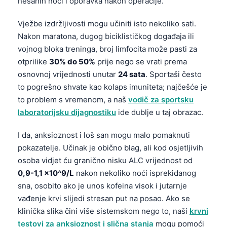
nesanih noći i oporavka nakon operacije.
Vježbe izdržljivosti mogu učiniti isto nekoliko sati.
Nakon maratona, dugog biciklističkog događaja ili
vojnog bloka treninga, broj limfocita može pasti za
otprilike
30% do 50%
prije nego se vrati prema
osnovnoj vrijednosti unutar
24 sata
. Sportaši često
to pogrešno shvate kao kolaps imuniteta; najčešće je
to problem s vremenom, a naš
vodič za sportsku
laboratorijsku dijagnostiku
ide dublje u taj obrazac.
I da, anksioznost i loš san mogu malo pomaknuti
pokazatelje. Učinak je obično blag, ali kod osjetljivih
osoba vidjet ću granično nisku ALC vrijednost od
0,9-1,1 x10^9/L
nakon nekoliko noći isprekidanog
sna, osobito ako je unos kofeina visok i jutarnje
vađenje krvi slijedi stresan put na posao. Ako se
klinička slika čini više sistemskom nego to, naši
krvni
testovi za anksioznost i slična stanja
mogu pomoći