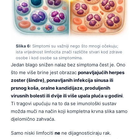
O‘zbekcha
Українська
አማርኛ
Kiswahili
ភាសាខ្មែរ
Slika 6:
Simptomi su važniji nego što mnogi očekuju;
ista vrijednost limfocita znači različite stvari kod zdrave
ဗမာစာ
osobe i kod osobe sa simptomima.
Jedan blago snižen nalaz bez simptoma čest je. Ono
ไทย
što me više brine jest obrazac
ponavljajućih herpes
Tagalog
zoster (šindre), ponavljanih infekcija sinusa ili
Tiếng Việt
prsnog koša, oralne kandidijaze, produljenih
virusnih bolesti ili dvije ili više upala pluća u godini
.
Bahasa Melayu
Ti tragovi upućuju na to da se imunološki sustav
മലയാളം
možda muči na način koji kompletna krvna slika samo
ಕನ್ನಡ
djelomično zahvaća.
ગુજરાતી
Samo niski limfociti
ne
ne dijagnosticiraju rak.
தமிழ்