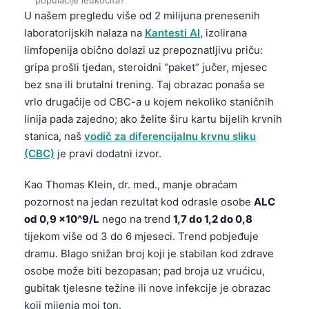
U našem pregledu više od 2 milijuna prenesenih
laboratorijskih nalaza na
Kantesti AI
, izolirana
limfopenija obično dolazi uz prepoznatljivu priču:
gripa prošli tjedan, steroidni “paket” jučer, mjesec
bez sna ili brutalni trening. Taj obrazac ponaša se
vrlo drugačije od CBC-a u kojem nekoliko staničnih
linija pada zajedno; ako želite širu kartu bijelih krvnih
stanica, naš
vodič za diferencijalnu krvnu sliku
(CBC)
je pravi dodatni izvor.
Kao Thomas Klein, dr. med., manje obraćam
pozornost na jedan rezultat kod odrasle osobe
ALC
od 0,9 x10^9/L
nego na trend
1,7 do 1,2 do 0,8
tijekom više od 3 do 6 mjeseci. Trend pobjeđuje
dramu. Blago snižan broj koji je stabilan kod zdrave
osobe može biti bezopasan; pad broja uz vrućicu,
gubitak tjelesne težine ili nove infekcije je obrazac
koji mijenja moj ton.