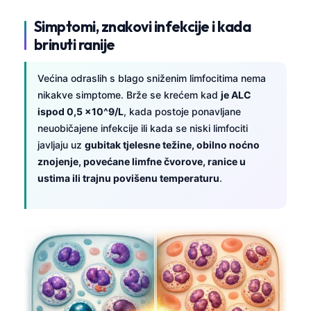
Gàidhlig
Simptomi, znakovi infekcije i kada
Euskara
brinuti ranije
Македонски јазик
Latviešu valoda
Većina odraslih s blago sniženim limfocitima nema
Galego
nikakve simptome. Brže se krećem kad
je ALC
ispod 0,5 x10^9/L
, kada postoje ponavljane
অসমীয়া
neuobičajene infekcije ili kada se niski limfociti
සිංහල
javljaju uz
gubitak tjelesne težine, obilno noćno
سنڌي
znojenje, povećane limfne čvorove, ranice u
ustima ili trajnu povišenu temperaturu
.
پښتو
Slovenčina
Suomi
Қазақ тілі
Català