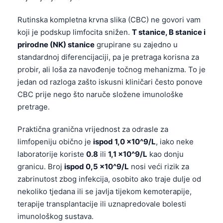
Rutinska kompletna krvna slika (CBC) ne govori vam
koji je podskup limfocita snižen.
T stanice, B stanice i
prirodne (NK) stanice
grupirane su zajedno u
standardnoj diferencijaciji, pa je pretraga korisna za
probir, ali loša za navođenje točnog mehanizma. To je
jedan od razloga zašto iskusni kliničari često ponove
CBC prije nego što naruče složene imunološke
pretrage.
Praktična granična vrijednost za odrasle za
limfopeniju obično je
ispod 1,0 x10^9/L
, iako neke
laboratorije koriste
0.8
ili
1,1 x10^9/L
kao donju
granicu. Broj
ispod 0,5 x10^9/L
nosi veći rizik za
zabrinutost zbog infekcija, osobito ako traje dulje od
nekoliko tjedana ili se javlja tijekom kemoterapije,
terapije transplantacije ili uznapredovale bolesti
imunološkog sustava.