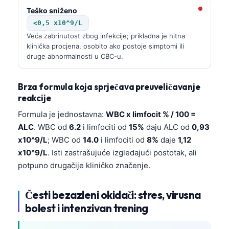
Teško sniženo
<0,5 x10^9/L
Veća zabrinutost zbog infekcije; prikladna je hitna
klinička procjena, osobito ako postoje simptomi ili
druge abnormalnosti u CBC-u.
Brza formula koja sprječava preuveličavanje
reakcije
Formula je jednostavna:
WBC x limfocit % / 100 =
ALC
. WBC od
6.2
i limfociti od
15%
daju ALC od
0,93
x10^9/L
; WBC od
14.0
i limfociti od
8%
daje
1,12
x10^9/L
. Isti zastrašujuće izgledajući postotak, ali
potpuno drugačije kliničko značenje.
Česti bezazleni okidači: stres, virusna
bolest i intenzivan trening