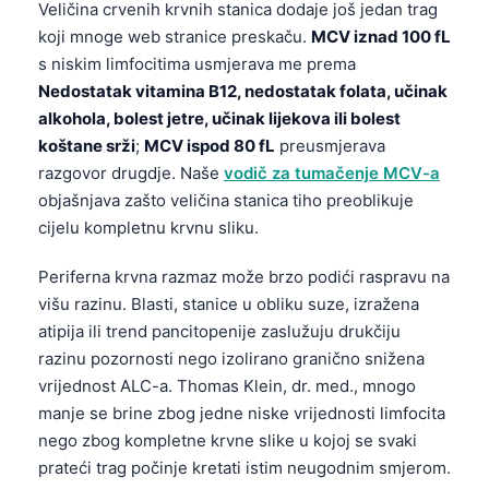
Veličina crvenih krvnih stanica dodaje još jedan trag
Frysk
koji mnoge web stranice preskaču.
MCV iznad 100 fL
Esperanto
s niskim limfocitima usmjerava me prema
Nedostatak vitamina B12, nedostatak folata, učinak
Беларуская мова
alkohola, bolest jetre, učinak lijekova ili bolest
Татар теле
koštane srži
;
MCV ispod 80 fL
preusmjerava
Кыргызча
razgovor drugdje. Naše
vodič za tumačenje MCV-a
objašnjava zašto veličina stanica tiho preoblikuje
ئۇيغۇرچە
cijelu kompletnu krvnu sliku.
Cebuano
Basa Jawa
Periferna krvna razmaz može brzo podići raspravu na
višu razinu. Blasti, stanice u obliku suze, izražena
ພາສາລາວ
atipija ili trend pancitopenije zaslužuju drukčiju
Монгол
razinu pozornosti nego izolirano granično snižena
Afrikaans
vrijednost ALC-a. Thomas Klein, dr. med., mnogo
manje se brine zbog jedne niske vrijednosti limfocita
العربية المغربية
nego zbog kompletne krvne slike u kojoj se svaki
Occitan
prateći trag počinje kretati istim neugodnim smjerom.