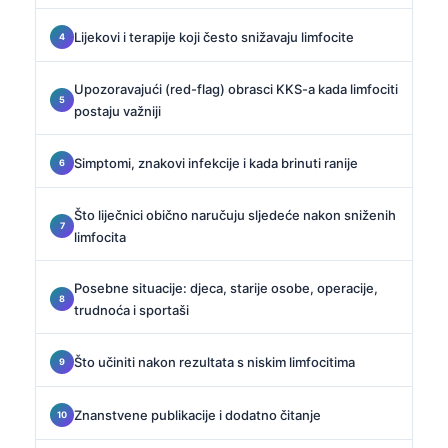
Lijekovi i terapije koji često snižavaju limfocite
Upozoravajući (red-flag) obrasci KKS-a kada limfociti
postaju važniji
Simptomi, znakovi infekcije i kada brinuti ranije
Što liječnici obično naručuju sljedeće nakon sniženih
limfocita
Posebne situacije: djeca, starije osobe, operacije,
trudnoća i sportaši
Što učiniti nakon rezultata s niskim limfocitima
Znanstvene publikacije i dodatno čitanje