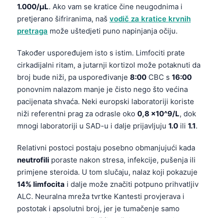
1.000/µL
. Ako vam se kratice čine neugodnima i
pretjerano šifriranima, naš
vodič za kratice krvnih
pretraga
može uštedjeti puno napinjanja očiju.
Također uspoređujem isto s istim. Limfociti prate
cirkadijalni ritam, a jutarnji kortizol može potaknuti da
broj bude niži, pa uspoređivanje
8:00
CBC s
16:00
ponovnim nalazom manje je čisto nego što većina
pacijenata shvaća. Neki europski laboratoriji koriste
niži referentni prag za odrasle oko
0,8 x10^9/L
, dok
mnogi laboratoriji u SAD-u i dalje prijavljuju
1.0
ili
1.1
.
Relativni postoci postaju posebno obmanjujući kada
neutrofili
poraste nakon stresa, infekcije, pušenja ili
primjene steroida. U tom slučaju, nalaz koji pokazuje
14% limfocita
i dalje može značiti potpuno prihvatljiv
ALC. Neuralna mreža tvrtke Kantesti provjerava i
postotak i apsolutni broj, jer je tumačenje samo