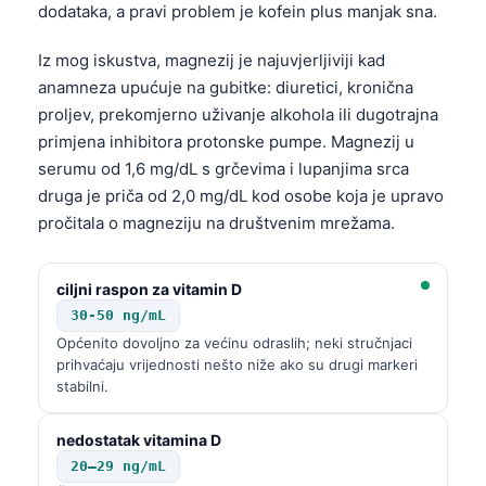
dodataka, a pravi problem je kofein plus manjak sna.
Iz mog iskustva, magnezij je najuvjerljiviji kad
anamneza upućuje na gubitke: diuretici, kronična
proljev, prekomjerno uživanje alkohola ili dugotrajna
primjena inhibitora protonske pumpe. Magnezij u
serumu od 1,6 mg/dL s grčevima i lupanjima srca
druga je priča od 2,0 mg/dL kod osobe koja je upravo
pročitala o magneziju na društvenim mrežama.
ciljni raspon za vitamin D
30-50 ng/mL
Općenito dovoljno za većinu odraslih; neki stručnjaci
prihvaćaju vrijednosti nešto niže ako su drugi markeri
stabilni.
Norsk bokmål
nedostatak vitamina D
20–29 ng/mL
Ślōnskŏ gŏdka