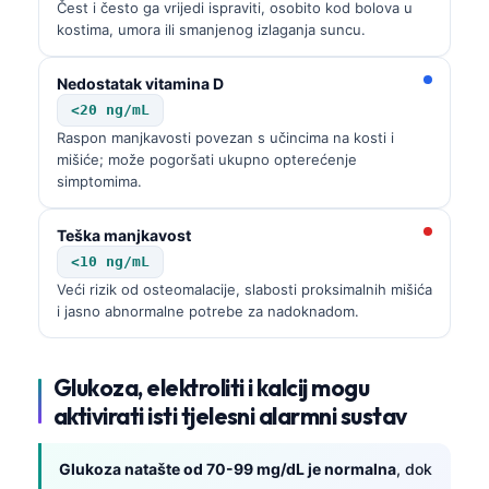
Čest i često ga vrijedi ispraviti, osobito kod bolova u
Frysk
kostima, umora ili smanjenog izlaganja suncu.
Esperanto
Nedostatak vitamina D
Беларуская мова
<20 ng/mL
Татар теле
Raspon manjkavosti povezan s učincima na kosti i
mišiće; može pogoršati ukupno opterećenje
Кыргызча
simptomima.
ئۇيغۇرچە
Teška manjkavost
Cebuano
<10 ng/mL
Basa Jawa
Veći rizik od osteomalacije, slabosti proksimalnih mišića
ພາສາລາວ
i jasno abnormalne potrebe za nadoknadom.
Монгол
Afrikaans
Glukoza, elektroliti i kalcij mogu
aktivirati isti tjelesni alarmni sustav
العربية المغربية
Occitan
Glukoza natašte od 70-99 mg/dL je normalna
, dok