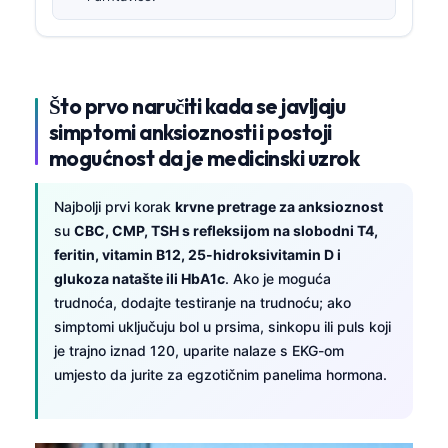
Što prvo naručiti kada se javljaju
simptomi anksioznosti i postoji
mogućnost da je medicinski uzrok
Najbolji prvi korak
krvne pretrage za anksioznost
su
CBC, CMP, TSH s refleksijom na slobodni T4,
feritin, vitamin B12, 25-hidroksivitamin D i
glukoza natašte ili HbA1c
. Ako je moguća
trudnoća, dodajte testiranje na trudnoću; ako
simptomi uključuju bol u prsima, sinkopu ili puls koji
je trajno iznad 120, uparite nalaze s EKG-om
umjesto da jurite za egzotičnim panelima hormona.