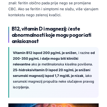
znali: feritin obično pada prije nego se promijene
CBC. Ako se feritin i simptomi ne slažu, više vjerujem
kontekstu nego zelenoj kvačici.
B12, vitamin D i magnezij: česte
abnormalnosti koje mogu pogoršati
anksioznost
Vitamin B12 ispod 200 pg/mL je snižen
, i razine
od
200-350 pg/mL i dalje mogu biti klinički
relevantne
ako je metilmalonska kiselina povišena.
25-hidroksivitamin D ispod 20 ng/mL je snižen
i
serumski magnezij ispod 1,7 mg/dL je nizak
, iako
serumski magnezij propušta neke slučajeve pravog
iscrpljenja.