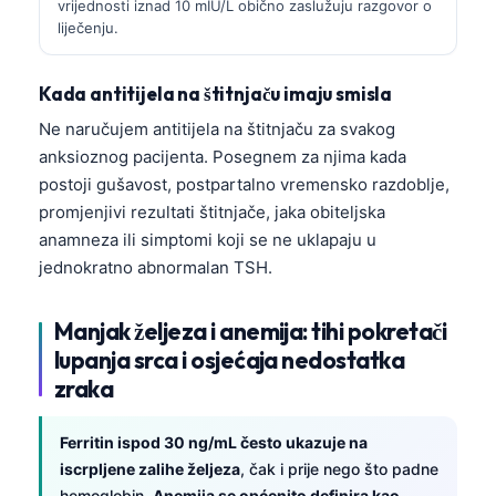
vrijednosti iznad 10 mIU/L obično zaslužuju razgovor o
liječenju.
Kada antitijela na štitnjaču imaju smisla
Ne naručujem antitijela na štitnjaču za svakog
anksioznog pacijenta. Posegnem za njima kada
postoji gušavost, postpartalno vremensko razdoblje,
promjenjivi rezultati štitnjače, jaka obiteljska
anamneza ili simptomi koji se ne uklapaju u
jednokratno abnormalan TSH.
Manjak željeza i anemija: tihi pokretači
lupanja srca i osjećaja nedostatka
zraka
Ferritin ispod 30 ng/mL često ukazuje na
iscrpljene zalihe željeza
, čak i prije nego što padne
hemoglobin.
Anemija se općenito definira kao