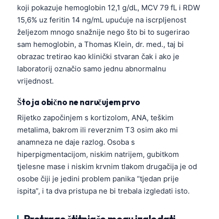
koji pokazuje hemoglobin 12,1 g/dL, MCV 79 fL i RDW
15,6% uz feritin 14 ng/mL upućuje na iscrpljenost
željezom mnogo snažnije nego što bi to sugerirao
sam hemoglobin, a Thomas Klein, dr. med., taj bi
obrazac tretirao kao klinički stvaran čak i ako je
laboratorij označio samo jednu abnormalnu
vrijednost.
Što ja obično ne naručujem prvo
Rijetko započinjem s kortizolom, ANA, teškim
metalima, bakrom ili reverznim T3 osim ako mi
anamneza ne daje razlog. Osoba s
hiperpigmentacijom, niskim natrijem, gubitkom
tjelesne mase i niskim krvnim tlakom drugačija je od
osobe čiji je jedini problem panika “tjedan prije
ispita”, i ta dva pristupa ne bi trebala izgledati isto.
Pretrage štitnjače mogu izgledati