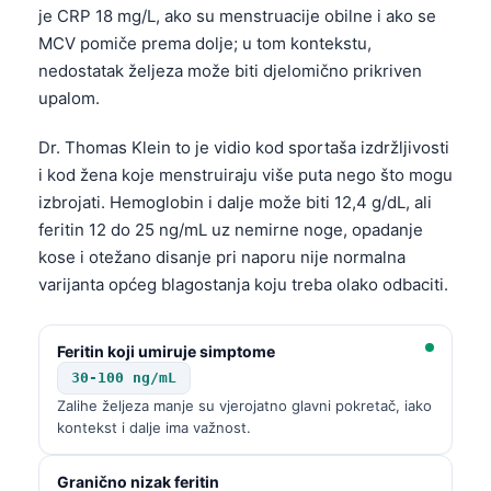
je CRP 18 mg/L, ako su menstruacije obilne i ako se
MCV pomiče prema dolje; u tom kontekstu,
nedostatak željeza može biti djelomično prikriven
upalom.
Dr. Thomas Klein to je vidio kod sportaša izdržljivosti
i kod žena koje menstruiraju više puta nego što mogu
izbrojati. Hemoglobin i dalje može biti 12,4 g/dL, ali
feritin 12 do 25 ng/mL uz nemirne noge, opadanje
kose i otežano disanje pri naporu nije normalna
varijanta općeg blagostanja koju treba olako odbaciti.
Feritin koji umiruje simptome
30-100 ng/mL
Zalihe željeza manje su vjerojatno glavni pokretač, iako
kontekst i dalje ima važnost.
Granično nizak feritin