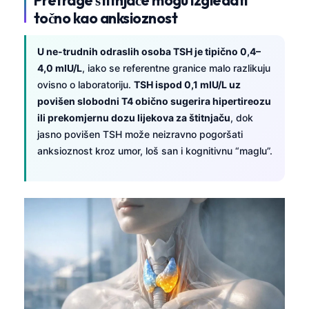
točno kao anksioznost
U ne-trudnih odraslih osoba TSH je tipično 0,4–
4,0 mIU/L
, iako se referentne granice malo razlikuju
ovisno o laboratoriju.
TSH ispod 0,1 mIU/L uz
povišen slobodni T4 obično sugerira hipertireozu
ili prekomjernu dozu lijekova za štitnjaču
, dok
jasno povišen TSH može neizravno pogoršati
anksioznost kroz umor, loš san i kognitivnu “maglu”.