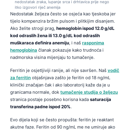
nedostatak zraka, lupanje srca i drhtavica prije nego
itko izgovori riječ anemija
Nedostatak željeza često se osjeća kao tjeskoba jer
tijelo kompenzira bržim pulsom i plitkijim disanjem.
Ako želite strogi prag,
hemoglobin ispod 12.0 g/dL
kod odraslih žena ili 13.0 g/dL kod odraslih
muškaraca definira anemiju
, i naš
rasponima
hemoglobina
članak pokazuje kako trudnoća i
nadmorska visina mijenjaju to tumačenje.
Ferritin je osjetljiviji ranije, ali nije savršen. Naš
vodič
za ferritin
objašnjava zašto je feritin od 18 ng/mL
klinički značajan čak i ako laboratorij kaže da je u
granicama normale, dok
tumačenje studija o željezu
stranica postaje posebno korisna kada
saturacija
transferina padne ispod 20%
.
Evo dijela koji se često propušta: feritin je reaktant
akutne faze. Feritin od 90 ng/mL me ne umiruje ako