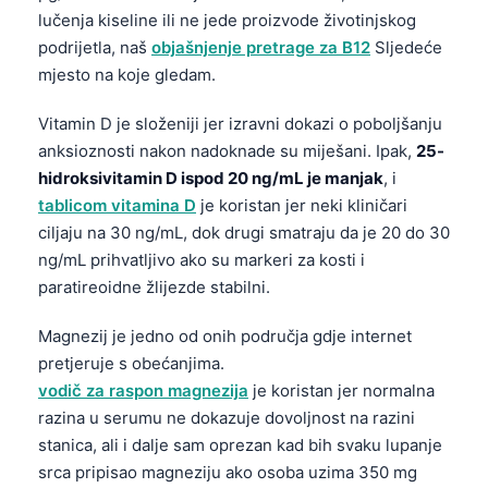
lučenja kiseline ili ne jede proizvode životinjskog
podrijetla, naš
objašnjenje pretrage za B12
Sljedeće
mjesto na koje gledam.
Vitamin D je složeniji jer izravni dokazi o poboljšanju
anksioznosti nakon nadoknade su miješani. Ipak,
25-
hidroksivitamin D ispod 20 ng/mL je manjak
, i
tablicom vitamina D
je koristan jer neki kliničari
ciljaju na 30 ng/mL, dok drugi smatraju da je 20 do 30
ng/mL prihvatljivo ako su markeri za kosti i
paratireoidne žlijezde stabilni.
Magnezij je jedno od onih područja gdje internet
pretjeruje s obećanjima.
vodič za raspon magnezija
je koristan jer normalna
razina u serumu ne dokazuje dovoljnost na razini
stanica, ali i dalje sam oprezan kad bih svaku lupanje
srca pripisao magneziju ako osoba uzima 350 mg