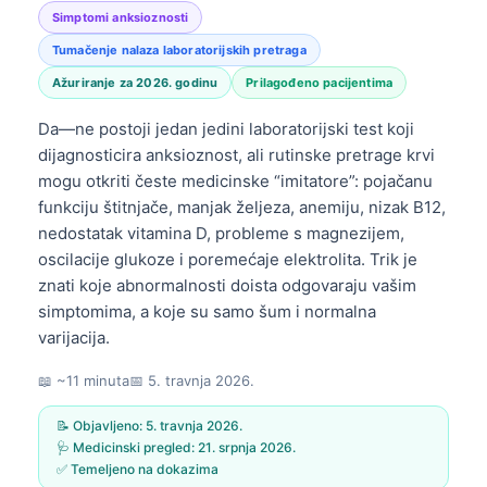
Simptomi anksioznosti
Tumačenje nalaza laboratorijskih pretraga
Ažuriranje za 2026. godinu
Prilagođeno pacijentima
Da—ne postoji jedan jedini laboratorijski test koji
dijagnosticira anksioznost, ali rutinske pretrage krvi
mogu otkriti česte medicinske “imitatore”: pojačanu
funkciju štitnjače, manjak željeza, anemiju, nizak B12,
nedostatak vitamina D, probleme s magnezijem,
oscilacije glukoze i poremećaje elektrolita. Trik je
znati koje abnormalnosti doista odgovaraju vašim
simptomima, a koje su samo šum i normalna
varijacija.
📖 ~11 minuta
📅
5. travnja 2026.
📝 Objavljeno:
5. travnja 2026.
🩺 Medicinski pregled:
21. srpnja 2026.
✅ Temeljeno na dokazima