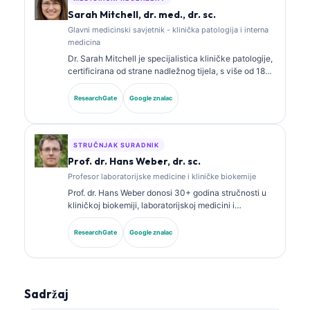
temu laboratorijske medicine.
Sarah Mitchell, dr. med., dr. sc.
Glavni medicinski savjetnik - klinička patologija i interna
medicina
Dr. Sarah Mitchell je specijalistica kliničke patologije,
certificirana od strane nadležnog tijela, s više od 18
godina iskustva u laboratorijskoj medicini i
dijagnostičkoj analizi. Ima specijalističke certifikate iz
ResearchGate
Google znalac
kliničke kemije te je opsežno objavljivala o panelima
biomarkera i laboratorijskoj analizi u kliničkoj praksi.
STRUČNJAK SURADNIK
Prof. dr. Hans Weber, dr. sc.
Profesor laboratorijske medicine i kliničke biokemije
Prof. dr. Hans Weber donosi 30+ godina stručnosti u
kliničkoj biokemiji, laboratorijskoj medicini i
istraživanju biomarkera. Bivši predsjednik Njemačkog
društva za kliničku kemiju, specijalizirao se za
ResearchGate
Google znalac
analizu dijagnostičkih panela, standardizaciju
biomarkera i laboratorijsku medicinu uz pomoć AI-ja.
Sadržaj