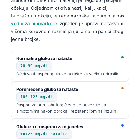
Standardni CMP informativniji je nego što pacijenti
očekuju. Odjednom otkriva natrij, kalij, kalcij,
తెలుగు
bubrežnu funkciju, jetrene naznake i albumin, a naš
मराठी
vodič za biomarkere
izgrađen je upravo na takvom
اردو
višemarkerovnom razmišljanju, a ne na panici zbog
jedne brojke.
বাংলা
Shqip
Normalna glukoza natašte
Magyar
70-99 mg/dL
Slovenščina
Očekivani raspon glukoze natašte za većinu odraslih.
한국어
Poremećena glukoza natašte
Polski
100-125 mg/dL
Lietuvių kalba
Raspon za predijabetes; često se povezuje sa
simptomima nakon obroka i rezistencijom na inzulin.
Русский
ქართული
Glukoza u rasponu za dijabetes
Čeština
>=126 mg/dL natašte