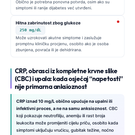
Obično je potrebna ponovna potvrda, osim ako su
日本語
simptomi ili ranije dijabetes već utvrđeni.
Eesti
Hitna zabrinutost zbog glukoze
Azərbaycan dili
250 mg/dL
Bosanski
Može uzrokovati akutne simptome i zaslužuje
Svenska
promptnu kliničku procjenu, osobito ako je osoba
zbunjena, povraća ili je dehidrirana.
Српски језик
Íslenska
CRP, obrasci iz kompletne krvne slike
Հայերեն
(CBC) i upala: kada osjećaj “napetosti”
Bahasa Indonesia
nije primarna anksioznost
हिन्दी
CRP iznad 10 mg/L obično upućuje na upalni ili
Nederlands
infektivni proces, a ne na samu anksioznost
. CBC
Dansk
koji pokazuje neutrofiliju, anemiju ili rast broja
Български
leukocita može promijeniti cijelu priču, osobito kada
simptomi uključuju vrućicu, gubitak težine, noćno
فارسی