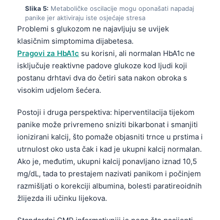
O‘zbekcha
Slika 5:
Metaboličke oscilacije mogu oponašati napadaj
panike jer aktiviraju iste osjećaje stresa
Українська
Problemi s glukozom ne najavljuju se uvijek
አማርኛ
klasičnim simptomima dijabetesa.
Pragovi za HbA1c
su korisni, ali normalan HbA1c ne
Kiswahili
isključuje reaktivne padove glukoze kod ljudi koji
ភាសាខ្មែរ
postanu drhtavi dva do četiri sata nakon obroka s
ဗမာစာ
visokim udjelom šećera.
ไทย
Postoji i druga perspektiva: hiperventilacija tijekom
Tagalog
panike može privremeno sniziti bikarbonat i smanjiti
ionizirani kalcij, što pomaže objasniti trnce u prstima i
Tiếng Việt
utrnulost oko usta čak i kad je ukupni kalcij normalan.
Bahasa Melayu
Ako je, međutim, ukupni kalcij ponavljano iznad 10,5
മലയാളം
mg/dL, tada to prestajem nazivati panikom i počinjem
razmišljati o korekciji albumina, bolesti paratireoidnih
ಕನ್ನಡ
žlijezda ili učinku lijekova.
ગુજરાતી
தமிழ்