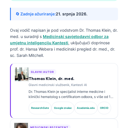
🔄 Zadnje ažuriranje:
21. srpnja 2026.
Ovaj vodič napisan je pod vodstvom
Dr. Thomas Klein, dr.
med.
u suradnji s
Medicinski savjetodavni odbor za
umjetnu inteligenciju Kantesti
, uključujući doprinose
prof. dr. Hansa Webera i medicinski pregled dr. med., dr.
sc. Sarah Mitchell.
GLAVNI AUTOR
Thomas Klein, dr. med.
Glavni medicinski službenik, Kantesti AI
Dr. Thomas Klein je specijalist interne medicine i
klinički hematolog s certifikatom odbora, s više od 15
godina iskustva u laboratorijskoj medicini i kliničkoj
analizi uz pomoć AI-ja. Kao glavni liječnik (Chief
ResearchGate
Google znalac
Academia.edu
ORCID
Medical Officer) u Kantesti AI, pruža klinički nadzor
nad medicinskom točnošću vlasničke neuronske
mreže. Dr. Klein opsežno je objavljivao radove o
tumačenju biomarkera i laboratorijskoj dijagnostici na
MEDICINSKI RECENZENT