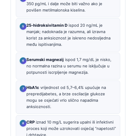
350 pg/mL i dalje može biti važno ako je
povišen metilmalonska kiselina.
25-hidroksivitamin D
ispod 20 ng/mL je
manjak; nadoknada je razumna, ali izravna
korist za anksioznost je iskreno nedosljedna
među ispitivanjima.
Serumski magnezij
ispod 1,7 mg/dL je nisko,
no normalna razina u serumu ne isključuje u
potpunosti iscrpljenje magnezija.
HbA1c
vrijednost od 5,7–6,4% upućuje na
prepredijabetes, a brze oscilacije glukoze
mogu se osjećati vrlo slično napadima
anksioznosti.
CRP
iznad 10 mg/L sugerira upalni ili infektivni
proces koji može uzrokovati osjećaj “napetosti”
i drhtavice.