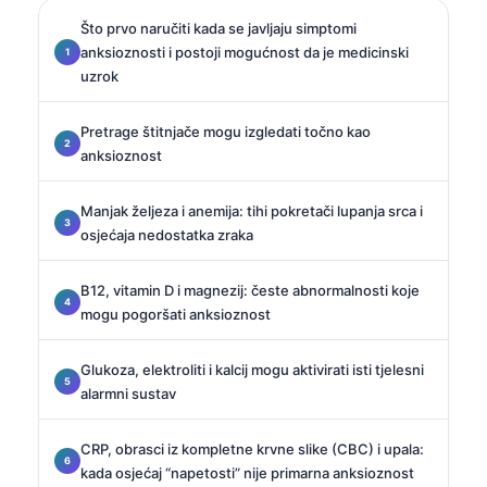
Što prvo naručiti kada se javljaju simptomi
anksioznosti i postoji mogućnost da je medicinski
uzrok
Pretrage štitnjače mogu izgledati točno kao
anksioznost
Manjak željeza i anemija: tihi pokretači lupanja srca i
osjećaja nedostatka zraka
B12, vitamin D i magnezij: česte abnormalnosti koje
mogu pogoršati anksioznost
Glukoza, elektroliti i kalcij mogu aktivirati isti tjelesni
alarmni sustav
CRP, obrasci iz kompletne krvne slike (CBC) i upala:
kada osjećaj “napetosti” nije primarna anksioznost