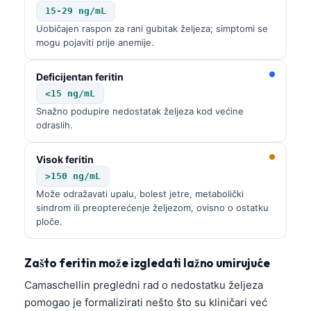
15-29 ng/mL
Uobičajen raspon za rani gubitak željeza; simptomi se
mogu pojaviti prije anemije.
Deficijentan feritin
<15 ng/mL
Snažno podupire nedostatak željeza kod većine
odraslih.
Visok feritin
>150 ng/mL
Može odražavati upalu, bolest jetre, metabolički
sindrom ili preopterećenje željezom, ovisno o ostatku
ploče.
Zašto feritin može izgledati lažno umirujuće
Camaschellin pregledni rad o nedostatku željeza
pomogao je formalizirati nešto što su kliničari već