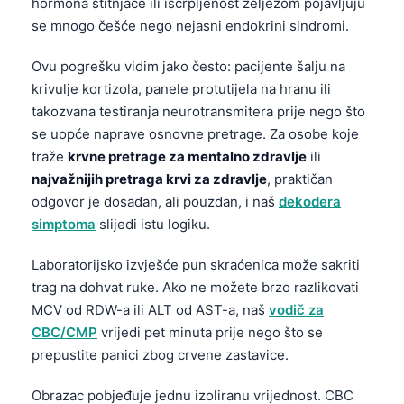
hormona štitnjače ili iscrpljenost željezom pojavljuju
se mnogo češće nego nejasni endokrini sindromi.
Ovu pogrešku vidim jako često: pacijente šalju na
krivulje kortizola, panele protutijela na hranu ili
takozvana testiranja neurotransmitera prije nego što
se uopće naprave osnovne pretrage. Za osobe koje
traže
krvne pretrage za mentalno zdravlje
ili
najvažnijih pretraga krvi za zdravlje
, praktičan
odgovor je dosadan, ali pouzdan, i naš
dekodera
simptoma
slijedi istu logiku.
Laboratorijsko izvješće pun skraćenica može sakriti
trag na dohvat ruke. Ako ne možete brzo razlikovati
MCV od RDW-a ili ALT od AST-a, naš
vodič za
CBC/CMP
vrijedi pet minuta prije nego što se
prepustite panici zbog crvene zastavice.
Obrazac pobjeđuje jednu izoliranu vrijednost. CBC