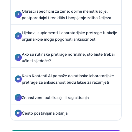
Obrasci specifični za žene: obilne menstruacije,
postporođajni tireoiditis i iscrpljenje zaliha željeza
Lijekovi, suplementi i laboratorijske pretrage funkcije
organa koje mogu pogoršati anksioznost
Ako su rutinske pretrage normalne, što biste trebali
učiniti sljedeće?
Kako Kantesti AI pomaže da rutinske laboratorijske
pretrage za anksioznost budu lakše za razumjeti
Znanstvene publikacije i trag citiranja
Često postavljana pitanja