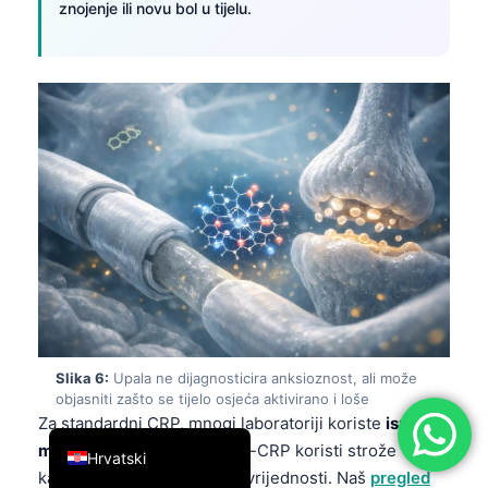
znojenje ili novu bol u tijelu.
简体中文
Română
Türkçe
Ελληνικά
Português
Español
Italiano
עִבְרִית
Français
العربية
Slika 6:
Upala ne dijagnosticira anksioznost, ali može
Deutsch
objasniti zašto se tijelo osjeća aktivirano i loše
English
Za standardni CRP, mnogi laboratoriji koriste
ispod 5
mg/L
kao normalno, dok hs-CRP koristi strože
Hrvatski
kardiovaskularne granične vrijednosti. Naš
pregled