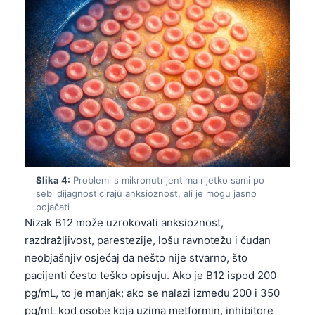
Slika 4:
Problemi s mikronutrijentima rijetko sami po
sebi dijagnosticiraju anksioznost, ali je mogu jasno
pojačati
Nizak B12 može uzrokovati anksioznost,
razdražljivost, parestezije, lošu ravnotežu i čudan
neobjašnjiv osjećaj da nešto nije stvarno, što
pacijenti često teško opisuju. Ako je B12 ispod 200
pg/mL, to je manjak; ako se nalazi između 200 i 350
pg/mL kod osobe koja uzima metformin, inhibitore