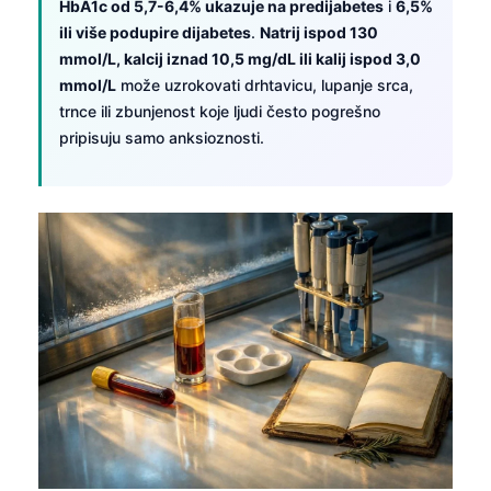
Gàidhlig
HbA1c od 5,7-6,4% ukazuje na predijabetes
i
6,5%
ili više podupire dijabetes
.
Natrij ispod 130
Euskara
mmol/L, kalcij iznad 10,5 mg/dL ili kalij ispod 3,0
Македонски јазик
mmol/L
može uzrokovati drhtavicu, lupanje srca,
Latviešu valoda
trnce ili zbunjenost koje ljudi često pogrešno
pripisuju samo anksioznosti.
Galego
অসমীয়া
සිංහල
سنڌي
پښتو
Slovenčina
Suomi
Қазақ тілі
Català