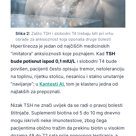
Slika 2:
Zašto TSH i slobodni T4 trebaju biti pri vrhu
obrade za anksioznost koja oponaša druge bolesti
Hipertireoza je jedan od najčišćih medicinskih
“imitatora” anksioznosti koje poznajem. Kad
TSH
bude potisnut ispod 0,1 mIU/L
i slobodni T4 bude
povišen, pacijenti često opisuju tremor, netoleranciju
na toplinu, rijetku stolicu, nesanicu i stalno unutarnje
“navijanje”; u
Kantesti AI
, tom je klasteru jedna od
najlakših za prepoznati.
Nizak TSH ne znači uvijek da se radi o pravoj bolesti
štitnjače. Suplementi biotina od 5 do 10 mg dnevno
mogu iskriviti neke imunotestove, zbog čega
pacijentima obično tražim da prekinu biotin u visokim
dozama 48 do 72 sata prije ponovnog testiranja, a