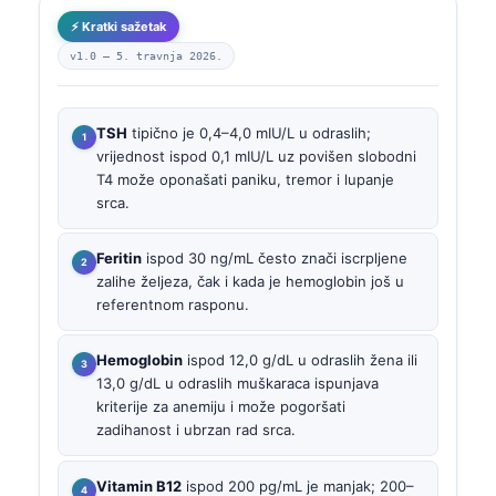
⚡ Kratki sažetak
v1.0 —
5. travnja 2026.
TSH
tipično je 0,4–4,0 mIU/L u odraslih;
vrijednost ispod 0,1 mIU/L uz povišen slobodni
T4 može oponašati paniku, tremor i lupanje
srca.
Feritin
ispod 30 ng/mL često znači iscrpljene
zalihe željeza, čak i kada je hemoglobin još u
referentnom rasponu.
Hemoglobin
ispod 12,0 g/dL u odraslih žena ili
13,0 g/dL u odraslih muškaraca ispunjava
kriterije za anemiju i može pogoršati
zadihanost i ubrzan rad srca.
Vitamin B12
ispod 200 pg/mL je manjak; 200–