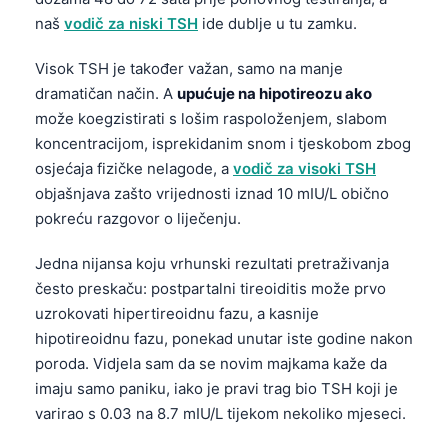
naš
vodič za niski TSH
ide dublje u tu zamku.
Visok TSH je također važan, samo na manje
dramatičan način. A
upućuje na hipotireozu ako
može koegzistirati s lošim raspoloženjem, slabom
koncentracijom, isprekidanim snom i tjeskobom zbog
osjećaja fizičke nelagode, a
vodič za visoki TSH
objašnjava zašto vrijednosti iznad 10 mIU/L obično
pokreću razgovor o liječenju.
Jedna nijansa koju vrhunski rezultati pretraživanja
često preskaču: postpartalni tireoiditis može prvo
uzrokovati hipertireoidnu fazu, a kasnije
hipotireoidnu fazu, ponekad unutar iste godine nakon
poroda. Vidjela sam da se novim majkama kaže da
imaju samo paniku, iako je pravi trag bio TSH koji je
varirao s 0.03 na 8.7 mIU/L tijekom nekoliko mjeseci.