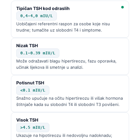
Tipičan TSH kod odraslih
0,4-4,0 mIU/L
Uobičajeni referentni raspon za osobe koje nisu
trudne; tumačite uz slobodni T4 i simptome.
Nizak TSH
0.1-0.39 mIU/L
Može odražavati blagu hipertireozu, fazu oporavka,
učinak lijekova ili smetnje u analizi.
Potisnut TSH
<0.1 mIU/L
Snažno upućuje na očitu hipertireozu ili višak hormona
štitnjače kada su slobodni T4 ili slobodni T3 povišeni.
Visok TSH
>4.5 mIU/L
Ukazuje na hipotireozu ili nedovoljnu nadoknadu;