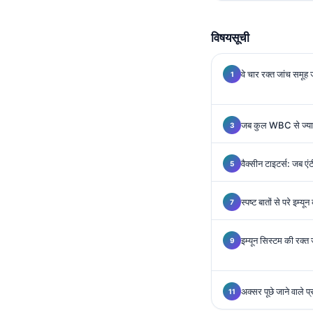
Gàidhlig
Euskara
विषयसूची
Македонски јазик
Latviešu valoda
वे चार रक्त जांच समूह जो
Galego
অসমীয়া
जब कुल WBC से ज्याद
සිංහල
سنڌي
वैक्सीन टाइटर्स: जब एं
پښتو
स्पष्ट बातों से परे इम्य
Slovenčina
इम्यून सिस्टम की रक्त
Hrvatski
Suomi
अक्सर पूछे जाने वाले प्र
Қазақ тілі