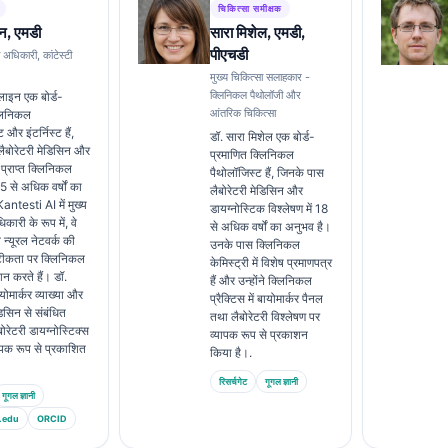
चिकित्सा समीक्षक
न, एमडी
सारा मिशेल, एमडी,
पीएचडी
ा अधिकारी, कांटेस्टी
मुख्य चिकित्सा सलाहकार -
क्लिनिकल पैथोलॉजी और
लाइन एक बोर्ड-
आंतरिक चिकित्सा
्लिनिकल
 और इंटर्निस्ट हैं,
डॉ. सारा मिशेल एक बोर्ड-
ैबोरेटरी मेडिसिन और
प्रमाणित क्लिनिकल
्राप्त क्लिनिकल
पैथोलॉजिस्ट हैं, जिनके पास
 15 से अधिक वर्षों का
लैबोरेटरी मेडिसिन और
antesti AI में मुख्य
डायग्नोस्टिक विश्लेषण में 18
कारी के रूप में, वे
से अधिक वर्षों का अनुभव है।
े न्यूरल नेटवर्क की
उनके पास क्लिनिकल
टीकता पर क्लिनिकल
केमिस्ट्री में विशेष प्रमाणपत्र
रदान करते हैं। डॉ.
हैं और उन्होंने क्लिनिकल
योमार्कर व्याख्या और
प्रैक्टिस में बायोमार्कर पैनल
डिसिन से संबंधित
तथा लैबोरेटरी विश्लेषण पर
बोरेटरी डायग्नोस्टिक्स
व्यापक रूप से प्रकाशन
व्यापक रूप से प्रकाशित
किया है।.
रिसर्चगेट
गूगल ज्ञानी
गूगल ज्ञानी
.edu
ORCID