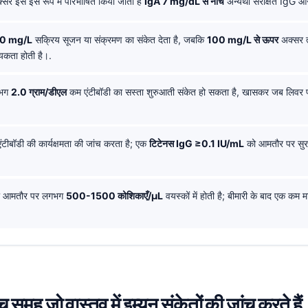
सर इसे इस रूप में परिभाषित किया जाता है
IgA 7 mg/dL से नीचे
अन्यथा संरक्षित IgG 
0 mg/L
सक्रिय सूजन या संक्रमण का संकेत देता है, जबकि
100 mg/L से ऊपर
अक्सर त
्यकता होती है।.
भग
2.0 ग्राम/डीएल
कम एंटीबॉडी का सस्ता शुरुआती संकेत हो सकता है, खासकर जब लिवर फं
ंटीबॉडी की कार्यक्षमता की जांच करता है; एक
टिटेनस IgG ≥0.1 IU/mL
को आमतौर पर सुरक्
ी आमतौर पर लगभग
500-1500 कोशिकाएँ/µL
वयस्कों में होती है; बीमारी के बाद एक कम
च समूह जो वास्तव में इम्यून संकेतों की जांच करते हैं