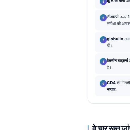
IgA की कमी
अक्
தமிழ்
सीआरपी
ऊपर
1
తెలుగు
समीक्षा की आवश
मराठी
اردو
globulin
लग
हों।.
বাংলা
Shqip
वैक्सीन टाइटर्स
ए
Magyar
है।.
Slovenščina
CD4
की गिनत
한국어
सप्ताह
.
Polski
Lietuvių kalba
Русский
ქართული
वे चार रक्त जां