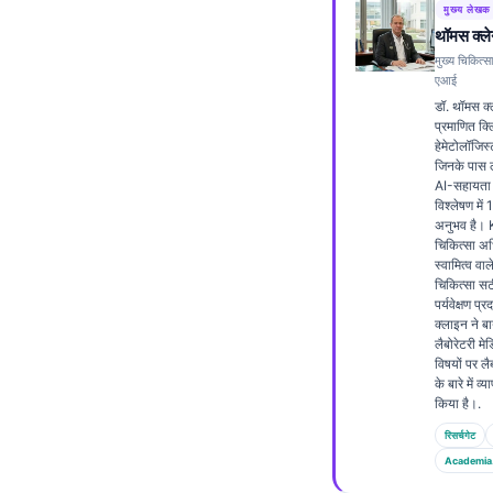
मुख्य लेखक
Frysk
थॉमस क्ले
Esperanto
मुख्य चिकित्स
एआई
Беларуская мова
डॉ. थॉमस क्
प्रमाणित क
Татар теле
हेमेटोलॉजिस्ट
जिनके पास ल
Кыргызча
AI-सहायता प
ئۇيغۇرچە
विश्लेषण में
अनुभव है। K
Cebuano
चिकित्सा अधि
स्वामित्व वाल
Basa Jawa
चिकित्सा स
पर्यवेक्षण प्
ພາສາລາວ
क्लाइन ने बा
लैबोरेटरी मे
Монгол
विषयों पर लै
के बारे में 
Afrikaans
किया है।.
العربية المغربية
रिसर्चगेट
Occitan
Academia