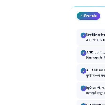
Català
O‘zbekcha
⚡ संक्षिप्त सारांश
Українська
አማርኛ
Kiswahili
डिफरेंशियल क
4.0-11.0 ×1
ភាសាខ្មែរ
ဗမာစာ
ANC
60 mL/m
चिंता बढ़ाने के ल
ไทย
Tagalog
ALC
60 mL/m
Tiếng Việt
कुपोषण—ये सभी
Bahasa Melayu
IgG
आमतौर प
മലയാളം
महत्वपूर्ण इम्यू
ಕನ್ನಡ
ગુજરાતી