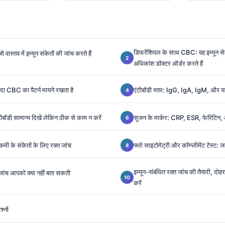
डिफरेंशियल के साथ CBC: वह इम्यून से
 वास्तव में इम्यून संकेतों की जांच करते हैं
अधिकांश डॉक्टर ऑर्डर करते हैं
ा CBC का पैटर्न मायने रखता है
एंटीबॉडी स्तर: IgG, IgA, IgM, और यह
टीबॉडी सामान्य दिखें लेकिन ठीक से काम न करें
सूजन के मार्कर: CRP, ESR, फेरिटिन, और व
ून कमी के संकेतों के लिए रक्त जांच
फ्लो साइटोमेट्री और कॉम्प्लीमेंट टेस्ट: जब
इम्यून-संबंधित रक्त जांच की तैयारी, दो
 जांच आपको क्या नहीं बता सकती
करें
श्नों