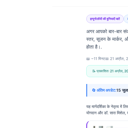
इम्यूनोलॉजी की बुनियादी बातें
अगर आपको बार-बार संक्र
स्तर, सूजन के मार्कर, 
होता है।.
📖 ~11 मिनट
📅
21 अप्रैल,
📝 प्रकाशित:
21 अप्रैल, 
🔄 अंतिम अपडेट:
15 जुल
यह मार्गदर्शिका के नेतृत्व में 
योगदान और डॉ. सारा मिशेल, एम
Norsk bokmål
Ślōnskŏ gŏdka