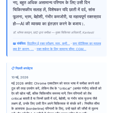
नए, बहुत अधिक असामान्य परिणाम के लिए उसी दिन
चिकित्सकीय सलाह लें, विशेषकर यदि छाती में दर्द, सांस
फूलना, भ्रम, बेहोशी, गंभीर कमजोरी, या महत्वपूर्ण रक्तस्राव
हो—AI की व्याख्या का इंतज़ार करने के बजाय।.
डॉ. थॉमस क्लाइन, MD द्वारा समीक्षा — मुख्य चिकित्सा अधिकारी, Kantesti
📖 संबंधित:
विटामिन ई रक्त परीक्षण: स्तर, कमी…
·
कम पोटैशियम का मतलब
क्या है? कारण, …
·
रक्त शर्करा के लिए सामान्य सीमा: CGM…
📋 पिछली अपडेट्स
10 मई, 2026
मई 2026 अपडेट: Chrome एक्सटेंशन को सरल भाषा में समीक्षा करने वाले
टूल की तरह उपयोग करें, लेकिन लैब के “critical” (अत्यंत गंभीर) संकेतों को
ऐप की खोज नहीं, बल्कि चिकित्सीय समस्या मानें; जिन परिणामों को लैब
critical बताती है या जिनमें छाती में दर्द, बेहोशी, या गंभीर सांस फूलना जैसे
लक्षण हों, उनके लिए उसी दिन अपने चिकित्सक से संपर्क करें। नियमित सीमा
के आसपास (borderline) परिणामों के लिए, उन्हें पहले की जाँचों से तुलना