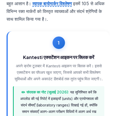
Gàidhlig
बहुत आसान है।
व्यापक बायोमार्कर विश्लेषण
इसमें 105 से अधिक
Euskara
विभिन्न रक्त मार्करों को विस्तृत व्याख्याओं और संदर्भ श्रेणियों के
Македонски јазик
साथ शामिल किया गया है।.
Latviešu valoda
Galego
অসমীয়া
සිංහල
Kantesti एक्सटेंशन आइकन पर क्लिक करें
سنڌي
अपने क्रोम टूलबार में Kantesti आइकन पर क्लिक करें। इससे
پښتو
एक्सटेंशन का पॉपअप खुल जाएगा, जिससे आपको सभी विश्लेषण
सुविधाओं और अपने अकाउंट डैशबोर्ड तक तुरंत पहुंच मिल जाएगी।.
Slovenčina
✏️ संपादक का नोट (जुलाई 2026):
यह सुनिश्चित करें कि
Hrvatski
अपलोड की गई रिपोर्ट में इकाइयाँ (units) और प्रयोगशाला की
Suomi
संदर्भ सीमाएँ (laboratory ranges) दिखाई गई हों, क्योंकि
Қазақ тілі
समान संख्याएँ अलग-अलग परीक्षण विधियों में अलग अर्थ रख