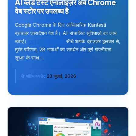
AI ब्लड टेस्ट एनालाइज़र अब Chrome
वेब स्टोर पर उपलब्ध है
Google Chrome के लिए आधिकारिक Kantesti
ब्राउज़र एक्सटेंशन पेश है। AI-संचालित सुविधाओं का लाभ
उठाएं।
रक्त परीक्षण विश्लेषण
सीधे आपके ब्राउज़र टूलबार से,
तुरंत परिणाम, 28 भाषाओं का समर्थन और पूर्ण गोपनीयता
सुरक्षा के साथ।.
🔄 अंतिम अपडेट:
23 जुलाई, 2026