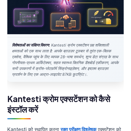
विशेषताओं का संक्षिप्त विवरण:
Kantesti क्रोम एक्सटेंशन छह शक्तिशाली
क्षमताओं को एक साथ लाता है: आपके ब्राउज़र टूलबार से तुरंत एक-क्लिक
एक्सेस, वैश्विक पहुंच के लिए व्यापक 28-भाषा समर्थन, शून्य डेटा संग्रह के साथ
गोपनीयता-प्रथम आर्किटेक्चर, सहज स्वास्थ्य क्लिनिक डैशबोर्ड एकीकरण, आपके
सभी उपकरणों में क्रॉस-प्लेटफ़ॉर्म सिंक्रोनाइज़ेशन, और इष्टतम ब्राउज़र
प्रदर्शन के लिए एक अल्ट्रा-लाइटवेट 87KB फ़ुटप्रिंट।.
Kantesti क्रोम एक्सटेंशन को कैसे
इंस्टॉल करें
Kantesti को स्थापित करना
रक्त परीक्षण विश्लेषक
एक्सटेंशन को