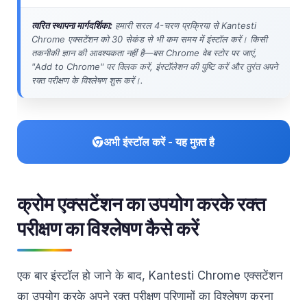
Frysk
त्वरित स्थापना मार्गदर्शिका:
हमारी सरल 4-चरण प्रक्रिया से Kantesti
Esperanto
Chrome एक्सटेंशन को 30 सेकंड से भी कम समय में इंस्टॉल करें। किसी
तकनीकी ज्ञान की आवश्यकता नहीं है—बस Chrome वेब स्टोर पर जाएं,
Беларуская мова
"Add to Chrome" पर क्लिक करें, इंस्टॉलेशन की पुष्टि करें और तुरंत अपने
रक्त परीक्षण के विश्लेषण शुरू करें।.
Татар теле
Кыргызча
ئۇيغۇرچە
अभी इंस्टॉल करें - यह मुफ़्त है
Cebuano
Basa Jawa
ພາສາລາວ
क्रोम एक्सटेंशन का उपयोग करके रक्त
Монгол
परीक्षण का विश्लेषण कैसे करें
Afrikaans
العربية المغربية
एक बार इंस्टॉल हो जाने के बाद, Kantesti Chrome एक्सटेंशन
Occitan
का उपयोग करके अपने रक्त परीक्षण परिणामों का विश्लेषण करना