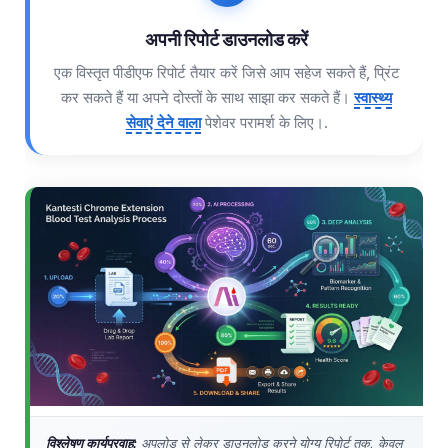
Čeština
अपनी रिपोर्ट डाउनलोड करें
日本語
एक विस्तृत पीडीएफ रिपोर्ट तैयार करें जिसे आप सहेज सकते हैं, प्रिंट
Eesti
कर सकते हैं या अपने दोस्तों के साथ साझा कर सकते हैं।
स्वास्थ्य
Azərbaycan dili
सेवाएं देने वाला
पेशेवर परामर्श के लिए।.
Bosanski
Svenska
Српски језик
Íslenska
Հայերեն
Bahasa Indonesia
Nederlands
Dansk
Български
فارسی
विश्लेषण कार्यप्रवाह:
अपलोड से लेकर डाउनलोड करने योग्य रिपोर्ट तक, केवल