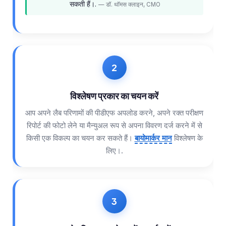
सकती हैं।.
— डॉ. थॉमस क्लाइन, CMO
Català
O‘zbekcha
Українська
አማርኛ
Kiswahili
ភាសាខ្មែរ
विश्लेषण प्रकार का चयन करें
ဗမာစာ
आप अपने लैब परिणामों की पीडीएफ अपलोड करने, अपने रक्त परीक्षण
ไทย
रिपोर्ट की फोटो लेने या मैन्युअल रूप से अपना विवरण दर्ज करने में से
किसी एक विकल्प का चयन कर सकते हैं।
बायोमार्कर मान
विश्लेषण के
Tagalog
लिए।.
Tiếng Việt
Bahasa Melayu
മലയാളം
ಕನ್ನಡ
ગુજરાતી