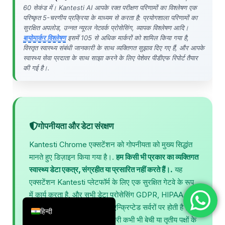
60 सेकंड में। Kantesti AI आपके रक्त परीक्षण परिणामों का विश्लेषण एक
简体中文
परिष्कृत 5-चरणीय प्रक्रिया के माध्यम से करता है: प्रयोगशाला परिणामों का
सुरक्षित अपलोड, उन्नत न्यूरल नेटवर्क प्रोसेसिंग, व्यापक विश्लेषण आदि।
Română
बायोमार्कर विश्लेषण
इसमें 105 से अधिक मार्करों को शामिल किया गया है,
Türkçe
विस्तृत स्वास्थ्य संबंधी जानकारी के साथ व्यक्तिगत सुझाव दिए गए हैं, और आपके
स्वास्थ्य सेवा प्रदाता के साथ साझा करने के लिए पेशेवर पीडीएफ रिपोर्ट तैयार
Ελληνικά
की गई है।.
Português
Español
Italiano
गोपनीयता और डेटा संरक्षण
עִבְרִית
Kantesti Chrome एक्सटेंशन को गोपनीयता को मुख्य सिद्धांत
Français
मानते हुए डिज़ाइन किया गया है।.
हम किसी भी प्रकार का व्यक्तिगत
العربية
स्वास्थ्य डेटा एकत्र, संग्रहीत या प्रसारित नहीं करते हैं।.
यह
Deutsch
एक्सटेंशन Kantesti प्लेटफॉर्म के लिए एक सुरक्षित गेटवे के रूप
में कार्य करता है, और सभी डेटा प्रोसेसिंग GDPR, HIPAA और
English
ISO 27001 मानकों के अनुरूप एन्क्रिप्टेड सर्वरों पर होती है।
हिन्दी
आपकी रक्त परीक्षण संबंधी जानकारी कभी भी बेची या तृतीय पक्षों के