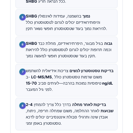
ככל הנראה חריג.
SHBG
SHBG נמוך
בהשמנה, עמידות לאינסולין
והיפותירואידיזם יכולים לגרום לטסטוסטרון כולל
להיראות נמוך בעוד שטסטוסטרון חופשי נשאר תקין.
SHBG גבוה
בגיל מבוגר, היפרתירואידיזם, מחלת כבד
וכמה תרופות יכולים לגרום לטסטוסטרון כולל להיראות
תקין בעוד שטסטוסטרון חופשי למעשה נמוך.
בדיקות טסטוסטרון לנשים
צריכות אידיאלית להשתמש
, משום שרמות טסטוסטרון כולל
LC-MS/MS
ב-
15-70 ng/dL
טיפוסיות נמוכות בהרבה—לעיתים סביב
לפני גיל המעבר.
בדיקות לאחר מחלה
בדרך כלל צריך להמתין
2-4
שבועות
לאחר ההחלמה, משום שמחלה חריפה, ניתוח,
אובדן שינה ותרגילי סבולת אינטנסיביים יכולים לדכא
טסטוסטרון באופן זמני.