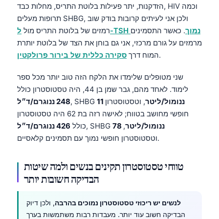
הזדקנות, יתר פעילות בלוטת התריס, מחלות כבד, HIV וכמה
תרופות מעלים SHBG, ולכן אני לעיתים קרובות בודק שוב
ל-TSH נמוך
. כאשר התסמינים
רמזים של בלוטת התריס מול
מרמזים על גורם מרכזי, אני גם בוחן את הצד של בלוטת יותרת
.
המוח דרך
סקירה כללית של בירור פרולקטין
שני מטופלים שלימדו את הלקח הזה טוב יותר מכל ספר
לימוד. לאחד מהם, גבר שמן בן 44, היה טסטוסטרון כולל
11 ננומול/ליטר
, וטסטוסטרון
, SHBG
248 ננוגרם/ד״ל
חופשי מחושב בטווח; לאישה רזה בת 62 היה טסטוסטרון
78 ננומול/ליטר
,
, SHBG
כולל
426 ננוגרם/ד״ל
וטסטוסטרון חופשי נמוך עם תסמינים קלאסיים.
טווחי טסטוסטרון תקינים בנשים ולמה שיטות
הבדיקה חשובות יותר
לנשים יש ריכוזי טסטוסטרון נמוכים בהרבה
, ולכן דיוק
הבדיקה חשוב עוד יותר. מעבדות רבות משתמשות בערך