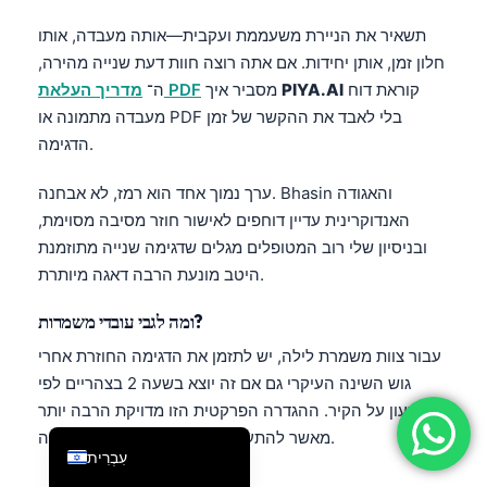
فارسی
תשאיר את הניירת משעממת ועקבית—אותה מעבדה, אותו
חלון זמן, אותן יחידות. אם אתה רוצה חוות דעת שנייה מהירה,
简体中文
קוראת דוח
PIYA.AI
מסביר איך
מדריך העלאת PDF
ה־
Română
מעבדה מתמונה או PDF בלי לאבד את ההקשר של זמן
Türkçe
הדגימה.
Ελληνικά
ערך נמוך אחד הוא רמז, לא אבחנה. Bhasin והאגודה
Português
האנדוקרינית עדיין דוחפים לאישור חוזר מסיבה מסוימת,
Español
ובניסיון שלי רוב המטופלים מגלים שדגימה שנייה מתוזמנת
היטב מונעת הרבה דאגה מיותרת.
Italiano
Français
ומה לגבי עובדי משמרות?
العربية
עבור צוות משמרת לילה, יש לתזמן את הדגימה החוזרת אחרי
גוש השינה העיקרי גם אם זה יוצא בשעה 2 בצהריים לפי
Deutsch
השעון על הקיר. ההגדרה הפרקטית הזו מדויקת הרבה יותר
English
מאשר להתעקש עיוור על בוקר לפי לוח שנה.
עִבְרִית