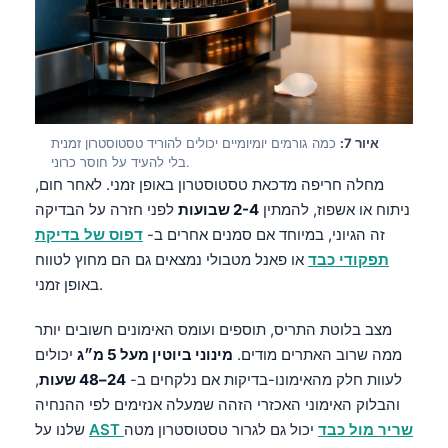
Català
O‘zbekcha
Українська
አማርኛ
איור 7:
כמה גורמים יומיומיים יכולים להוריד טסטוסטרון זמנית
Kiswahili
בלי להעיד על חוסר כרוני.
ភាសាខ្មែរ
מחלה חריפה מדכאת טסטוסטרון באופן זמני. לאחר חום,
ניתוח או אשפוז, להמתין
2-4 שבועות
לפני חזרה על הבדיקה
ဗမာစာ
זה הגיוני, במיוחד אם סמנים אחרים ב-
דפוס של בדיקת
ไทย
תפקודי כבד
או פאנל מטבולי נמצאים גם הם מחוץ לטווח
Tagalog
באופן זמני.
Tiếng Việt
מצב בלוטת התריס, תוספים ועומס האימונים חשובים יותר
Bahasa Melayu
ממה שרוב האתרים מודים.
מינוני ביוטין מעל 5 מ״ג
יכולים
മലയാളം
לעוות חלק מהאימונו-בדיקות אם נלקחים ב-
24–48 שעות
,
והבלוק האימוני האכזרי הזהה שמעלה אנזימים לפי ההנחיה
ಕನ್ನಡ
AST שריר מול כבד
יכול גם לגרור טסטוסטרון מטה
שלנו על
ગુજરાતી