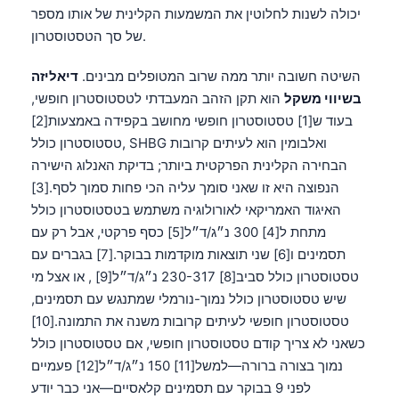
יכולה לשנות לחלוטין את המשמעות הקלינית של אותו מספר
של סך הטסטוסטרון.
השיטה חשובה יותר ממה שרוב המטופלים מבינים.
דיאליזה
בשיווי משקל
הוא תקן הזהב המעבדתי לטסטוסטרון חופשי,
בעוד ש[1] טסטוסטרון חופשי מחושב בקפידה באמצעות[2]
טסטוסטרון כולל, SHBG ואלבומין הוא לעיתים קרובות
הבחירה הקלינית הפרקטית ביותר; בדיקת האנלוג הישירה
הנפוצה היא זו שאני סומך עליה הכי פחות סמוך לסף.[3]
האיגוד האמריקאי לאורולוגיה משתמש בטסטוסטרון כולל
מתחת ל[4] 300 נ״ג/ד״ל[5] כסף פרקטי, אבל רק עם
תסמינים ו[6] שני תוצאות מוקדמות בבוקר.[7] בגברים עם
טסטוסטרון כולל סביב[8] 230-317 נ״ג/ד״ל[9] , או אצל מי
שיש טסטוסטרון כולל נמוך-נורמלי שמתנגש עם תסמינים,
טסטוסטרון חופשי לעיתים קרובות משנה את התמונה.[10]
כשאני לא צריך קודם טסטוסטרון חופשי, אם טסטוסטרון כולל
נמוך בצורה ברורה—למשל[11] 150 נ״ג/ד״ל[12] פעמיים
לפני 9 בבוקר עם תסמינים קלאסיים—אני כבר יודע