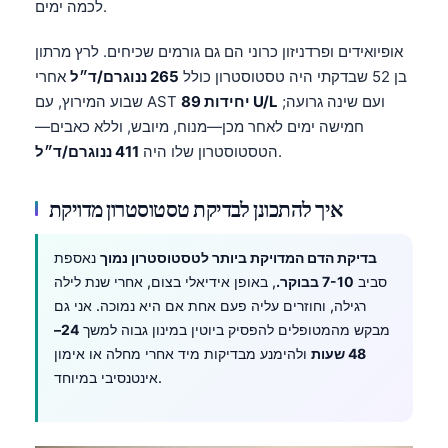
לכמה ימים.
தமிழ்
אופיואידים ופרדניזון כרוני הם גם גורמים שכיחים. לרץ מרתון
తెలుగు
בן 52 שבדקתי היה טסטוסטרון כולל
265 ננוגרם/ד״ל
אחרי
मराठी
ועם שינה גרועה;
89 יחידות U/L
שבוע המירוץ, עם AST
חמישה ימים לאחר מכן—מנוח, מיובש, וללא כאבים—
اردو
.
הטסטוסטרון שלו היה
411 ננוגרם/ד״ל
বাংলা
Shqip
איך להתכונן לבדיקת טסטוסטרון מדויקת
Magyar
בדיקת הדם המדויקת ביותר לטסטוסטרון נמוך
נאספת
Slovenščina
סביב
7-10 בבוקר.
, באופן אידיאלי בצום, אחרי שנת לילה
한국어
רגילה, וחוזרים עליה פעם אחת אם היא נמוכה. אני גם
Polski
מבקש מהמטופלים להפסיק ביוטין במינון גבוה למשך
24–
48 שעות
ולהימנע מבדיקות מיד אחרי מחלה או אימון
Lietuvių kalba
אינטנסיבי במיוחד.
Русский
ქართული