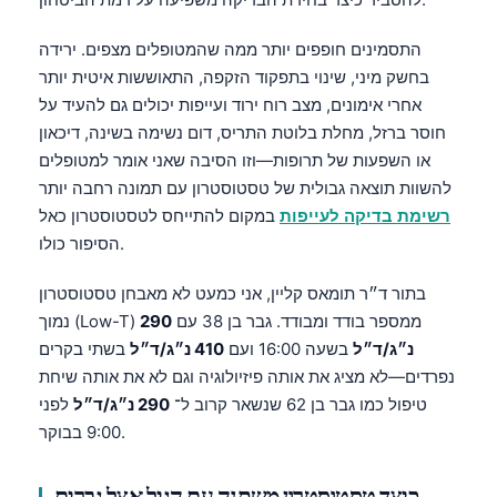
התסמינים חופפים יותר ממה שהמטופלים מצפים. ירידה
בחשק מיני, שינוי בתפקוד הזקפה, התאוששות איטית יותר
אחרי אימונים, מצב רוח ירוד ועייפות יכולים גם להעיד על
חוסר ברזל, מחלת בלוטת התריס, דום נשימה בשינה, דיכאון
או השפעות של תרופות—וזו הסיבה שאני אומר למטופלים
להשוות תוצאה גבולית של טסטוסטרון עם תמונה רחבה יותר
רשימת בדיקה לעייפות
במקום להתייחס לטסטוסטרון כאל
הסיפור כולו.
בתור ד״ר תומאס קליין, אני כמעט לא מאבחן טסטוסטרון
נמוך (Low-T) ממספר בודד ומבודד. גבר בן 38 עם
290
נ״ג/ד״ל
בשעה 16:00 ועם
410 נ״ג/ד״ל
בשתי בקרים
נפרדים—לא מציג את אותה פיזיולוגיה וגם לא את אותה שיחת
טיפול כמו גבר בן 62 שנשאר קרוב ל־
290 נ״ג/ד״ל
לפני
9:00 בבוקר.
כיצד טסטוסטרון משתנה עם הגיל אצל גברים