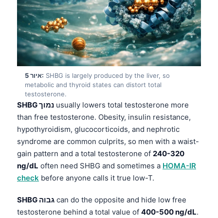
SHBG is largely produced by the liver, so
איור 5:
metabolic and thyroid states can distort total
testosterone.
usually lowers total testosterone more
SHBG נמוך
than free testosterone. Obesity, insulin resistance,
hypothyroidism, glucocorticoids, and nephrotic
syndrome are common culprits, so men with a waist-
gain pattern and a total testosterone of
240-320
ng/dL
often need SHBG and sometimes a
HOMA-IR
check
before anyone calls it true low-T.
can do the opposite and hide low free
SHBG גבוה
testosterone behind a total value of
400-500 ng/dL
.