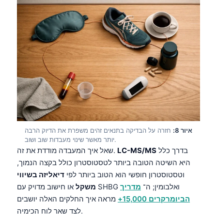
Čeština
日本語
Eesti
Azərbaycan dili
Bosanski
Svenska
Српски језик
Íslenska
איור 8:
חזרה על הבדיקה בתנאים זהים משפרת את הדיוק הרבה
Հայերեն
יותר מאשר שינוי מעבדות שוב ושוב.
Bahasa Indonesia
בדרך כלל
LC-MS/MS
שאל איך המעבדה מודדת את זה.
היא השיטה הטובה ביותר לטסטוסטרון כולל בקצה הנמוך,
हिन्दी
וטסטוסטרון חופשי הוא הטוב ביותר לפי
דיאליזה בשיווי
Nederlands
או חישוב מדויק עם SHBG ואלבומין; ה־
מדריך
משקל
Dansk
הביומרקרים 15,000+
מראה איך החלקים האלה יושבים
לצד שאר לוח הכימיה.
Български