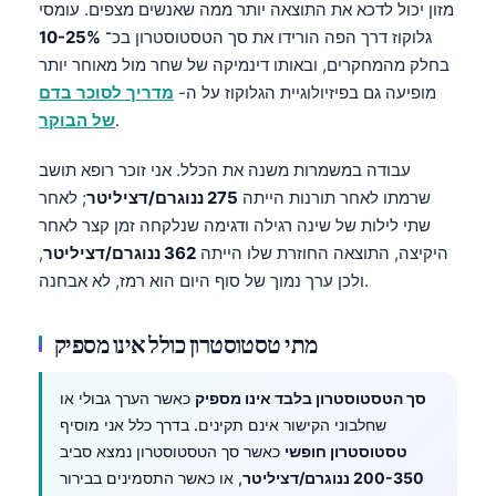
מזון יכול לדכא את התוצאה יותר ממה שאנשים מצפים. עומסי
גלוקוז דרך הפה הורידו את סך הטסטוסטרון בכ־
10-25%
בחלק מהמחקרים, ובאותו דינמיקה של שחר מול מאוחר יותר
מופיעה גם בפיזיולוגיית הגלוקוז על ה-
מדריך לסוכר בדם
.
של הבוקר
עבודה במשמרות משנה את הכלל. אני זוכר רופא תושב
שרמתו לאחר תורנות הייתה
275 ננוגרם/דציליטר
; לאחר
שתי לילות של שינה רגילה ודגימה שנלקחה זמן קצר לאחר
היקיצה, התוצאה החוזרת שלו הייתה
362 ננוגרם/דציליטר
,
ולכן ערך נמוך של סוף היום הוא רמז, לא אבחנה.
מתי טסטוסטרון כולל אינו מספיק
סך הטסטוסטרון בלבד אינו מספיק
כאשר הערך גבולי או
שחלבוני הקישור אינם תקינים. בדרך כלל אני מוסיף
טסטוסטרון חופשי
כאשר סך הטסטוסטרון נמצא סביב
200-350 ננוגרם/דציליטר
, או כאשר התסמינים בבירור