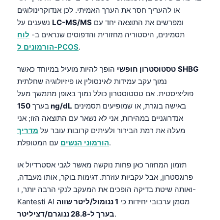
או להעריך חסר את הערך האמיתי. לכן אנדוקרינולוגים
ומפרשים את התוצאה יחד עם
LC-MS/MS
נשענים על
תסמינים, היסטוריה מחזורית והדפוסים שנראים ב-
לוח
.
הורמונים ל-PCOS
SHBG
הופך להיות מועיל במיוחד כאשר
טסטוסטרון חופשי
נמוך עקב עמידות לאינסולין או פיזיולוגיה שחלתית
פוליציסטית. אם טסטוסטרון כולל נמוך באופן מתמשך מעל
באישה בוגרת, או שמופיעים תסמינים
150 ng/dL
בערך
אנדרוגניים במהירות, אני לא נשאר עם התוצאה הזו; אני
מעלה את רמת הבירור ולעיתים קרובות עובר על
מדריך
עם המטופלת.
הורמוני הנשים
תזמון המחזור כאן פחות נוקשה מאשר לגבי אסטרדיול או
פרוגסטרון, אבל עקביות עוזרת. דגימות בוקר, אותו מעבדה,
ואותה שיטת בדיקה הופכים את המעקב לנקי הרבה יותר, ו-
Norsk bokmål
Kantesti AI מסמן ערבובי יחידות כי
1 ננומול/ליטר שווה
.
בערך ל-28.8 ננוגרם/דציליטר
Ślōnskŏ gŏdka