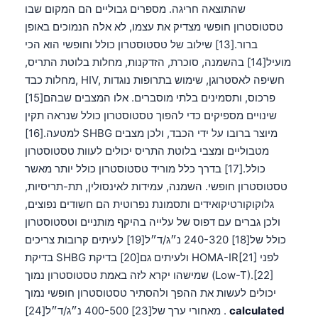
שהתוצאה חריגה. מספרים גבוליים הם המקום שבו
טסטוסטרון חופשי מצדיק את עצמו, לא אלה הנמוכים באופן
ברור.[13] שילוב של טסטוסטרון כולל וחופשי הוא הכי
מועיל[14] בהשמנה, סוכרת, הזדקנות, מחלות בלוטת התריס,
מחלות כבד, HIV, חשיפה לאסטרוגן, שימוש בתרופות נוגדות
פרכוס, ותסמינים בלתי מוסברים. אלו המצבים שבהם[15]
שינויים מספיקים כדי להפוך טסטוסטרון כולל שנראה תקין
למטעה.[16] SHBG מיוצר ברובו על ידי הכבד, ולכן מצבים
מטבוליים ומצבי בלוטת התריס יכולים לעוות טסטוסטרון
כולל.[17] בדרך כלל מוריד טסטוסטרון כולל יותר מאשר
טסטוסטרון חופשי. השמנה, עמידות לאינסולין, תת-תריסיות,
גלוקוקורטיקואידים ותסמונת נפרוטית הם חשודים נפוצים,
ולכן גברים עם דפוס של עלייה בהיקף מותניים וטסטוסטרון
כולל של[18] 240-320 נ״ג/ד״ל[19] לעיתים קרובות צריכים
בדיקת SHBG ולעיתים גם[20] בדיקת HOMA-IR[21] לפני
שמישהו יקרא לזה באמת טסטוסטרון נמוך (Low-T).[22]
יכולים לעשות את ההפך ולהסתיר טסטוסטרון חופשי נמוך
calculated
מאחורי ערך של[23] 400-500 נ״ג/ד״ל[24] .