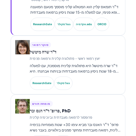
ד״ר תומאס קליין הוא המטולוג קליני מוסמך מטעם המועצה
ורופא פנימי, עם למעלה מ-15 שנות ניסיון ברפואה מעבדתית
ובניתוח קליני בסיוע בינה מלאכותית. כמנהל הרפואה הראשי
ב-Kantesti AI, הוא מספק פיקוח קליני על הדיוק הרפואי של
ORCID
אקדמיה.edu
גוגל סקולר
ResearchGate
רשת הנוירונים הקניינית. ד״ר קליין פרסם רבות בנושאי
פרשנות סמנים ביולוגיים ואבחון מעבדתי בנושאים של רפואה
מעבדתית.
סוקר רפואי
ד"ר שרה מיטשל
יועץ רפואי ראשי - פתולוגיה קלינית ורפואה פנימית
ד״ר שרה מיטשל היא פתולוגית קלינית מוסמכת, עם למעלה
מ-18 שנות ניסיון ברפואה מעבדתית ובניתוח אבחנתי. היא
מחזיקה בהסמכות התמחות בכימיה קלינית, ופרסמה רבות על
לוחות סמנים ביולוגיים וניתוח מעבדתי במסגרת פרקטיקה
גוגל סקולר
ResearchGate
קלינית.
מומחה תורם
פרופ' ד"ר הנס ובר, PhD
פרופסור לרפואה מעבדתית וביוכימיה קלינית
פרופ׳ ד״ר האנס ובר מביא עימו 30+ שנות מומחיות בכימיה
קלינית, רפואה מעבדתית ומחקר סמנים ביולוגיים. בעבר נשיא
האגודה הגרמנית לכימיה קלינית, הוא מתמחה בניתוח לוחות