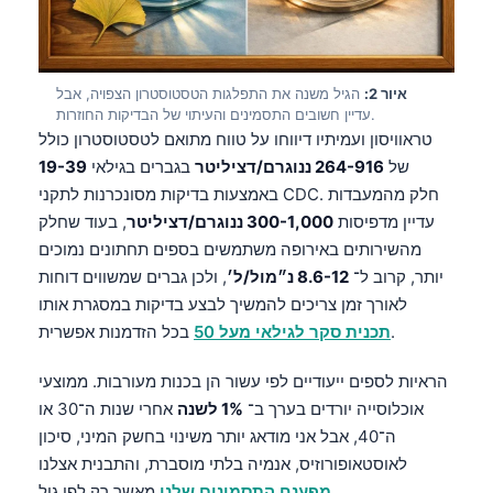
איור 2:
הגיל משנה את התפלגות הטסטוסטרון הצפויה, אבל
עדיין חשובים התסמינים והעיתוי של הבדיקות החוזרות.
טראוויסון ועמיתיו דיווחו על טווח מתואם לטסטוסטרון כולל
של
264-916 ננוגרם/דציליטר
בגברים בגילאי
19-39
באמצעות בדיקות מסונכרנות לתקני CDC. חלק מהמעבדות
עדיין מדפיסות
300-1,000 ננוגרם/דציליטר
, בעוד שחלק
מהשירותים באירופה משתמשים בספים תחתונים נמוכים
יותר, קרוב ל־
8.6-12 נ״מול/ל׳
, ולכן גברים שמשווים דוחות
לאורך זמן צריכים להמשיך לבצע בדיקות במסגרת אותו
בכל הזדמנות אפשרית.
תכנית סקר לגילאי מעל 50
הראיות לספים ייעודיים לפי עשור הן בכנות מעורבות. ממוצעי
אוכלוסייה יורדים בערך ב־
1% לשנה
אחרי שנות ה־30 או
ה־40, אבל אני מודאג יותר משינוי בחשק המיני, סיכון
לאוסטאופורוזיס, אנמיה בלתי מוסברת, והתבנית אצלנו
מאשר רק לפי גיל.
מפענח התסמינים שלנו