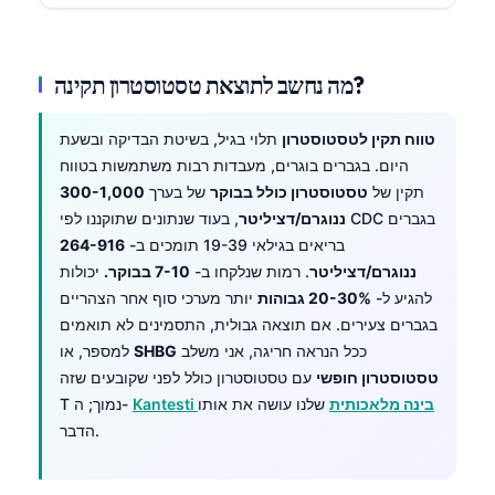
מה נחשב לתוצאת טסטוסטרון תקינה?
טווח תקין לטסטוסטרון
תלוי בגיל, בשיטת הבדיקה ובשעת
היום. בגברים בוגרים, מעבדות רבות משתמשות בטווח
תקין של
טסטוסטרון כולל בבוקר
של בערך
300-1,000
ננוגרם/דציליטר
, בעוד שנתונים שתוקננו לפי CDC בגברים
בריאים בגילאי 19-39 תומכים ב-
264-916
ננוגרם/דציליטר
. רמות שנלקחו ב-
7-10 בבוקר.
יכולות
להגיע ל-
20-30% גבוהות
יותר מערכי סוף אחר הצהריים
בגברים צעירים. אם תוצאה גבולית, התסמינים לא תואמים
ככל הנראה חריגה, אני משלב
SHBG
למספר, או
טסטוסטרון חופשי
עם טסטוסטרון כולל לפני שקובעים שזה
Kantesti בינה מלאכותית
שלנו עושה את אותו
T נמוך; ה-
הדבר.