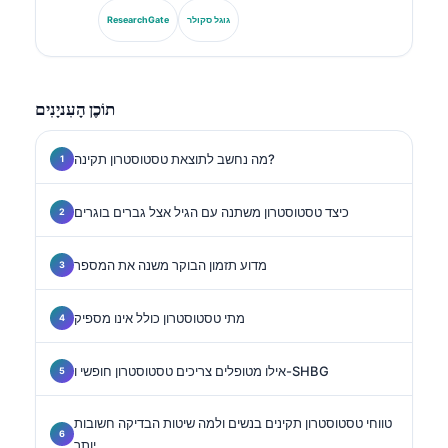
אבחנתיים, בסטנדרטיזציה של סמנים ביולוגיים וברפואה
גוגל סקולר
ResearchGate
מעבדתית בסיוע בינה מלאכותית.
תוֹכֶן הָעִניָנִים
מה נחשב לתוצאת טסטוסטרון תקינה?
כיצד טסטוסטרון משתנה עם הגיל אצל גברים בוגרים
מדוע תזמון הבוקר משנה את המספר
מתי טסטוסטרון כולל אינו מספיק
אילו מטופלים צריכים טסטוסטרון חופשי ו-SHBG
טווחי טסטוסטרון תקינים בנשים ולמה שיטות הבדיקה חשובות
יותר