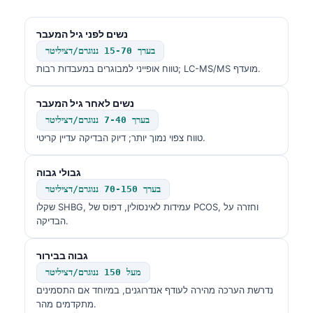
Frysk
נשים לפני גיל המעבר
Esperanto
בערך 15-70 ננוגרם/דציליטר
Беларуская мова
טווח אופייני למבוגרים במעבדות רבות; LC-MS/MS מועדף.
Татар теле
נשים לאחר גיל המעבר
Кыргызча
בערך 7-40 ננוגרם/דציליטר
ئۇيغۇرچە
טווח צפוי נמוך יותר; דיוק הבדיקה עדיין קריטי.
Cebuano
גבולי גבוה
Basa Jawa
בערך 70-150 ננוגרם/דציליטר
ພາສາລາວ
שקלו SHBG, עמידות לאינסולין, דפוס של PCOS, וחזרה על
הבדיקה.
Монгол
Afrikaans
גבוה בבירור
العربية المغربية
מעל 150 ננוגרם/דציליטר
נדרשת הערכה מהירה לעודף אנדרוגנים, במיוחד אם התסמינים
Occitan
מתקדמים מהר.