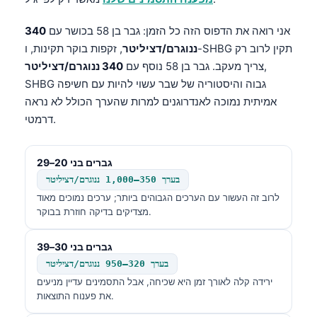
אני רואה את הדפוס הזה כל הזמן: גבר בן 58 בכושר עם
340
ננוגרם/דציליטר
, זקפות בוקר תקינות, ו-SHBG תקין לרוב רק
,
צריך מעקב. גבר בן 58 נוסף עם
340 ננוגרם/דציליטר
SHBG גבוה והיסטוריה של שבר עשוי להיות עם חשיפה
אמיתית נמוכה לאנדרוגנים למרות שהערך הכולל לא נראה
דרמטי.
גברים בני 20–29
בערך 350–1,000 ננוגרם/דציליטר
לרוב זה העשור עם הערכים הגבוהים ביותר; ערכים נמוכים מאוד
מצדיקים בדיקה חוזרת בבוקר.
גברים בני 30–39
בערך 320–950 ננוגרם/דציליטר
ירידה קלה לאורך זמן היא שכיחה, אבל התסמינים עדיין מניעים
את פענוח התוצאות.