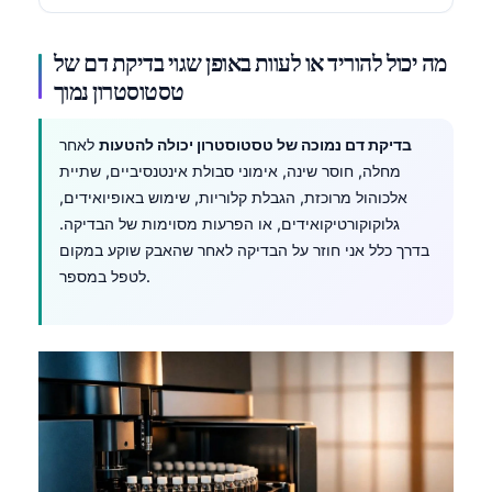
Gàidhlig
Euskara
מה יכול להוריד או לעוות באופן שגוי בדיקת דם של
Македонски јазик
טסטוסטרון נמוך
Latviešu valoda
בדיקת דם נמוכה של טסטוסטרון יכולה להטעות
לאחר
Galego
מחלה, חוסר שינה, אימוני סבולת אינטנסיביים, שתיית
অসমীয়া
אלכוהול מרוכזת, הגבלת קלוריות, שימוש באופיואידים,
සිංහල
גלוקוקורטיקואידים, או הפרעות מסוימות של הבדיקה.
בדרך כלל אני חוזר על הבדיקה לאחר שהאבק שוקע במקום
سنڌي
לטפל במספר.
پښتو
Slovenčina
Hrvatski
Suomi
Қазақ тілі