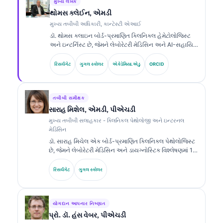
મુખ્ય લેખક
થોમસ ક્લેઈન, એમડી
મુખ્ય તબીબી અધિકારી, કાન્ટેસ્ટી એઆઈ
ડૉ. થોમસ ક્લાઇન બોર્ડ-પ્રમાણિત ક્લિનિકલ હેમેટોલોજિસ્ટ
અને ઇન્ટર્નિસ્ટ છે, જેમને લેબોરેટરી મેડિસિન અને AI-સહાયિત
ક્લિનિકલ વિશ્લેષણમાં 15 વર્ષથી વધુનો અનુભવ છે. Kantesti
AI ખાતે ચીફ મેડિકલ ઓફિસર તરીકે, તેઓ માલિકી હક્ક ધરાવતા
રિસર્ચગેટ
ગુગલ સ્કોલર
એકેડેમિયા.એડુ
ORCID
ન્યુરલ નેટવર્કની તબીબી ચોકસાઈ અંગે ક્લિનિકલ દેખરેખ પૂરી
પાડે છે. ડૉ. ક્લાઇન બાયોમાર્કર વ્યાખ્યા અને લેબોરેટરી
મેડિસિન સંબંધિત લેબોરેટરી ડાયગ્નોસ્ટિક્સ પર વ્યાપક રીતે
પ્રકાશિત કરી ચૂક્યા છે.
તબીબી સમીક્ષક
સારાહ મિશેલ, એમડી, પીએચડી
મુખ્ય તબીબી સલાહકાર - ક્લિનિકલ પેથોલોજી અને ઇન્ટરનલ
મેડિસિન
ડૉ. સારાહ મિચેલ એક બોર્ડ-પ્રમાણિત ક્લિનિકલ પેથોલોજિસ્ટ
છે, જેમને લેબોરેટરી મેડિસિન અને ડાયગ્નોસ્ટિક વિશ્લેષણમાં 18
વર્ષથી વધુનો અનુભવ છે. તેઓ ક્લિનિકલ કેમિસ્ટ્રીમાં વિશેષ
પ્રમાણપત્રો ધરાવે છે અને ક્લિનિકલ પ્રેક્ટિસમાં બાયોમાર્કર
રિસર્ચગેટ
ગુગલ સ્કોલર
પેનલ્સ અને લેબોરેટરી વિશ્લેષણ પર વ્યાપક રીતે પ્રકાશિત કરે
છે.
યોગદાન આપનાર નિષ્ણાત
પ્રો. ડૉ. હંસ વેબર, પીએચડી