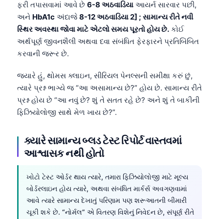
ફરી તપાસવામાં આવે છે
6-8 અઠવાડિયા
આયર્ન સારવાર પછી,
Català
અને
HbA1c
અંદાજે
8-12 અઠવાડિયા 2] ; સામાન્ય રીતે નવી
O‘zbekcha
સ્થિર અવસ્થા જોવા માટે એટલો સમય પૂરતો હોય છે.
કોઈ
Українська
અર્થપૂર્ણ જીવનશૈલી અથવા દવા સંબંધિત ફેરફારને પ્રતિબિંબિત
કરવાની જરૂર છે.
አማርኛ
Kiswahili
જ્યારે હું, થોમસ ક્લાઇન, સીરિયલ પેનલ્સની સમીક્ષા કરું છું,
ત્યારે પ્રશ્ન ભાગ્યે જ “આ અસામાન્ય છે?” હોય છે. સામાન્ય રીતે
ភាសាខ្មែរ
પ્રશ્ન હોય છે “આ નવું છે? શું તે સતત રહે છે? અને શું તે બાકીની
ဗမာစာ
ફિઝિયોલોજી સાથે મેળ ખાય છે?”.
ไทย
Tagalog
ક્યારે સામાન્ય બ્લડ ટેસ્ટ રિપોર્ટ વાસ્તવમાં
આશ્વાસક નથી હોતો
Tiếng Việt
Bahasa Melayu
ખોટો ટેસ્ટ ઓર્ડર થાય ત્યારે, તમારા ફિઝિયોલોજી માટે મૂલ્ય
മലയാളം
બોર્ડરલાઇન હોય ત્યારે, અથવા સંબંધિત માર્કર્સ અવગણવામાં
આવે ત્યારે સામાન્ય દેખાતું પરિણામ પણ શરૂઆતની બીમારી
ಕನ್ನಡ
ચૂકી શકે છે. “નોર્મલ” એ વિતરણ વિશેનું નિવેદન છે, સંપૂર્ણ રીતે
தமிழ்