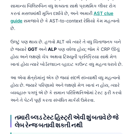
સામાન્ય બિલિરુબિન વધુ શક્યતા સાથે પ્રાથમિક લીવર રોગ
કરતાં મસલમાંથી મુક્તિ દર્શાવે છે, અને અમારી
AST clue
guide
સમજાવે છે કે AST-to-context રેશિયો કેમ મહત્વનો
છે.
ઉલટું પણ થાય છે. હળવો ALT વધે ત્યારે તે વધુ ચિંતાજનક બને
છે જ્યારે
GGT
અને
ALP
પણ વધેલા હોય; જેમ કે CRP ઊંચું
હોય અને લક્ષણો ચેપ અથવા ટિશ્યૂની પ્રતિક્રિયા સાથે મેળ
ખાતાં હોય ત્યારે બોર્ડરલાઇન વ્હાઇટ કાઉન્ટ વધુ મહત્વ ધરાવે છે.
આ એવા ક્ષેત્રોમાંનું એક છે જ્યાં સંદર્ભ સંખ્યાથી વધુ મહત્વનો
હોય છે. જ્યારે પરિણામો અને લક્ષણો મેળ ખાતાં ન હોય, ત્યારે
વ્યવહારુ પગલું એ છે કે સમાન પરિસ્થિતિઓમાં ટેસ્ટ ફરી કરવો
અને તે પેટર્ન પૂર્ણ કરતા સંબંધિત માર્કર્સ ઉમેરવા.
તમારી બ્લડ ટેસ્ટ હિસ્ટ્રી એવી શું બતાવે છે જે
Norsk bokmål
લેબ રેન્જ બતાવી શકતી નથી
Ślōnskŏ gŏdka