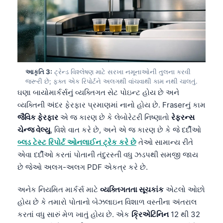
આકૃતિ 3:
ટ્રેન્ડ વિશ્લેષણ માટે સરખા નમૂનાઓની તુલના કરવી
જરૂરી છે; ફક્ત એક રિપોર્ટને અલગથી વાંચવાથી કામ નથી ચાલતું.
ઘણા બાયોમાર્કર્સનું વ્યક્તિગત સેટ પોઇન્ટ હોય છે અને
વ્યક્તિની અંદર ફેરફાર પ્રમાણમાં નાનો હોય છે. Fraserનું કામ
જૈવિક ફેરફાર
એ જ કારણ છે કે લેબોરેટરી નિષ્ણાતો
રેફરન્સ
ચેન્જ વેલ્યુ
, વિશે વાત કરે છે, અને એ જ કારણ છે કે જે દર્દીઓ
બ્લડ ટેસ્ટ રિપોર્ટ ઓનલાઈન ટ્રેક કરે છે
તેઓ સામાન્ય રીતે
એવા દર્દીઓ કરતાં પોતાની તંદુરસ્તી વધુ ઝડપથી સમજી જાય
છે જેઓ અલગ-અલગ PDF એકત્ર કરે છે.
અનેક નિયમિત માર્કર્સ માટે
વ્યક્તિગતતા સૂચકાંક
એટલો ઓછો
હોય છે કે તમારો પોતાનો બેઝલાઇન વિશાળ વસ્તીના અંતરાલ
કરતાં વધુ સારું મેળ ખાતું હોય છે. એક
ક્રિએટિનિન
12 થી 32