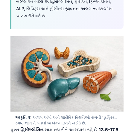
બેઝલાઇન બદલે છે. હિમોગ્લોબિન, ફેરિટિન, ક્રિએટિનિન,
ALP, લિપિડ્સ અને હોર્મોન્સ જીવનના અલગ તબક્કાઓમાં
અલગ રીતે વર્તે છે.
આકૃતિ 4:
અલગ અંગો અને શારીરિક સ્થિતિઓ રોગની પ્રક્રિયા
સ્પષ્ટ થાય તે પહેલાં જ બેઝલાઇનને ખસેડે છે.
પુખ્ત
હિમોગ્લોબિન
સામાન્ય રીતે આસપાસ રહે છે
13.5-17.5