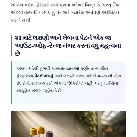
ચોક્કસ કદમાં ફેરફાર અંગે પુરાવા ખરેખર મિશ્ર છે, પરંતુ દિશા
એટલી વાસ્તવિક છે કે હું પેનલને ક્યારેય અંધપણે અર્થઘટન
કરતો નથી.
શા માટે લક્ષણો અને લેબના પેટર્ન એક જ
આઉટ-ઓફ-રેન્જ નંબર કરતાં વધુ મહત્વના
છે
અલગ પડેલી હળવી અસામાન્યતાઓ ઘણીવાર સંબંધિત
ફેરફારોના
પેટર્ન વાંચવું
અને લક્ષણો કરતાં ઓછી મહત્વની હોય
છે. રોગો સામાન્ય રીતે એકલાં “પિક્સેલ” નહીં, પરંતુ માર્કર્સના
સમૂહોને ખલેલ પહોંચાડે છે.