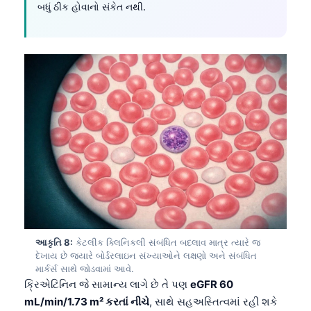
બધું ઠીક હોવાનો સંકેત નથી.
తెలుగు
मराठी
اردو
বাংলা
Shqip
Magyar
Slovenščina
한국어
Polski
Lietuvių kalba
આકૃતિ 8:
કેટલીક ક્લિનિકલી સંબંધિત બદલાવ માત્ર ત્યારે જ
Русский
દેખાય છે જ્યારે બોર્ડરલાઇન સંખ્યાઓને લક્ષણો અને સંબંધિત
માર્કર્સ સાથે જોડવામાં આવે.
ქართული
ક્રિએટિનિન જે સામાન્ય લાગે છે તે પણ
eGFR 60
Čeština
mL/min/1.73 m² કરતાં નીચે
, સાથે સહઅસ્તિત્વમાં રહી શકે