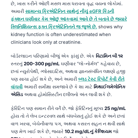
日本語
છે, ખાસ કરીને ઓછી મસલ માસ ધરાવતા વૃદ્ધ વયના લોકોમાં.
અમારી
સામાન્ય ક્રિએટિનિન સાથેનું નીચું eGFR કિડની
Eesti
ફંક્શન ઘણીવાર કેમ ઓછું આંકવામાં આવે છે તે બતાવે છે જ્યારે
Azərbaycan dili
ક્લિનિશિયન્સ ફક્ત ક્રિએટિનિનને જ જુએ છે.
shows why
Bosanski
kidney function is often underestimated when
clinicians look only at creatinine.
Svenska
Српски језик
બોર્ડરલાઇન પરિણામો બીજું એક ફાંસું છે. એક
વિટામિન બી ૧૨
સ્તરનું
200-300 pg/mL
ઘણીવાર “લો-નોર્મલ” કહેવાય છે,
Íslenska
છતાં ન્યુરોપેથી, ગ્લોસાઇટિસ, અથવા જ્ઞાનસંબંધિત લક્ષણો હજી
Հայերեն
પણ સાચા હોઈ શકે છે, અને અમારી
બ્લડ ટેસ્ટ રિપોર્ટ કેવી રીતે
Bahasa Indonesia
વાંચવી
અમારી સમીક્ષા સમજાવે છે કે શા માટે
મિથાઈલમેલોનિક
એસિડ
અથવા હોમોસિસ્ટીન દલીલનો અંત લાવી શકે છે.
हिन्दी
Nederlands
ફેરિટિન પણ સમાન રીતે વર્તે છે. જો ફેરિટિનનું મૂલ્ય
25 ng/mL
Dansk
હોય તો તે લેબ ઇન્ટરવલ સાથે બંધબેસતું હોઈ શકે છે અને છતાં
વાળ ખરવા, બેચેનીવાળા પગ, અથવા કસરત સહન ન થવી સાથે
Български
પણ મેળ ખાઈ શકે છે, જ્યારે
10.2 mg/dLનું કેલ્શિયમ
જો
فارسی