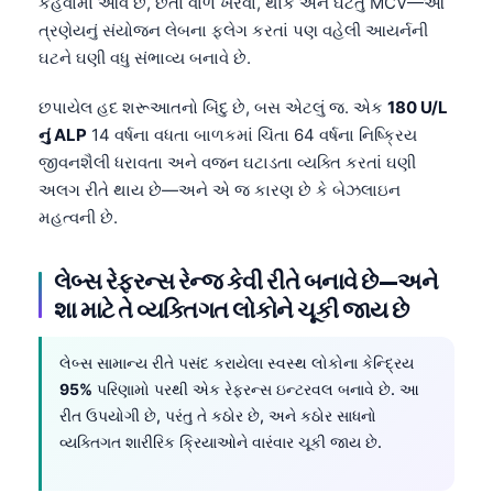
કહેવામાં આવે છે, છતાં વાળ ખરવા, થાક અને ઘટતું MCV—આ
ત્રણેયનું સંયોજન લેબના ફ્લેગ કરતાં પણ વહેલી આયર્નની
ઘટને ઘણી વધુ સંભાવ્ય બનાવે છે.
છપાયેલ હદ શરૂઆતનો બિંદુ છે, બસ એટલું જ. એક
180 U/L
નું ALP
14 વર્ષના વધતા બાળકમાં ચિંતા 64 વર્ષના નિષ્ક્રિય
જીવનશૈલી ધરાવતા અને વજન ઘટાડતા વ્યક્તિ કરતાં ઘણી
અલગ રીતે થાય છે—અને એ જ કારણ છે કે બેઝલાઇન
મહત્વની છે.
લેબ્સ રેફરન્સ રેન્જ કેવી રીતે બનાવે છે—અને
શા માટે તે વ્યક્તિગત લોકોને ચૂકી જાય છે
લેબ્સ સામાન્ય રીતે પસંદ કરાયેલા સ્વસ્થ લોકોના કેન્દ્રિય
95%
પરિણામો પરથી એક રેફરન્સ ઇન્ટરવલ બનાવે છે. આ
રીત ઉપયોગી છે, પરંતુ તે કઠોર છે, અને કઠોર સાધનો
વ્યક્તિગત શારીરિક ક્રિયાઓને વારંવાર ચૂકી જાય છે.