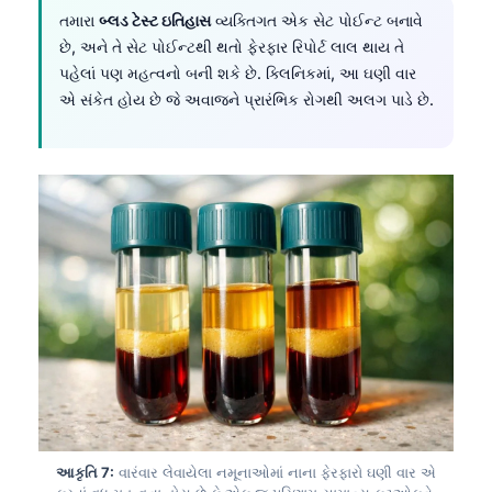
તમારા
બ્લડ ટેસ્ટ ઇતિહાસ
વ્યક્તિગત એક સેટ પોઈન્ટ બનાવે
Frysk
છે, અને તે સેટ પોઈન્ટથી થતો ફેરફાર રિપોર્ટ લાલ થાય તે
Esperanto
પહેલાં પણ મહત્વનો બની શકે છે. ક્લિનિકમાં, આ ઘણી વાર
Беларуская мова
એ સંકેત હોય છે જે અવાજને પ્રારંભિક રોગથી અલગ પાડે છે.
Татар теле
Кыргызча
ئۇيغۇرچە
Cebuano
Basa Jawa
ພາສາລາວ
Монгол
Afrikaans
العربية المغربية
Occitan
આકૃતિ 7:
વારંવાર લેવાયેલા નમૂનાઓમાં નાના ફેરફારો ઘણી વાર એ