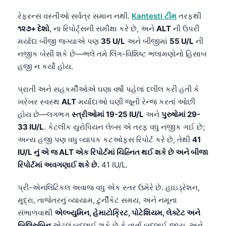
રેફરન્સ વસ્તીઓ સર્વત્ર સમાન નથી.
Kantesti ટીમ
તરફથી
૧૨૭+ દેશો
, ના રિપોર્ટ્સની સમીક્ષા કરે છે, અને
ALT
ની ઉપરી
મર્યાદા બીજી જગ્યાએ પણ
35 U/L
અને બીજીમાં
55 U/L
ની
નજીક બેસી શકે છે—ભલે તમે લિંગ-વિશિષ્ટ ભલામણોનો હિસાબ
હજી ન કર્યો હોય.
પ્રાતી અને સહકર્મીઓએ ઘણા વર્ષો પહેલાં દલીલ કરી હતી કે
ખરેખર સ્વસ્થ
ALT
મર્યાદાઓ ઘણી જૂની રેન્જ કરતાં ઓછી
હોય છે—લગભગ
સ્ત્રીઓમાં 19-25 IU/L
અને
પુરુષોમાં 29-
33 IU/L
. કેટલીક યુરોપિયન લેબ્સ એ તરફ વધુ નજીક ગઈ છે;
અન્ય હજી પણ વધુ વ્યાપક કટઓફ્સ રિપોર્ટ કરે છે, તેથી
41
IU/L નું એ જ ALT એક રિપોર્ટમાં ચિહ્નિત થઈ શકે છે અને બીજા
રિપોર્ટમાં અવગણાઈ શકે છે.
41 IU/L.
પ્રી-એનલિટિકલ અવાજ વધુ એક સ્તર ઉમેરે છે. હાઇડ્રેશન,
મુદ્રા, તાજેતરનું વ્યાયામ, ટુર્નીકેટ સમય, અને નમૂના
સંભાળવાથી
એલ્બ્યુમિન, હેમાટોક્રિટ, પોટેશિયમ, લેક્ટેટ અને
બિલિરુબિન
એટલું બદલાઈ શકે છે કે વાર્તા બદલાઈ જાય, અને