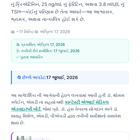
નું ક્રિએટિનિન, 25 ng/mL નું ફેરિટિન, અથવા 3.8 mIU/L નું
TSH—કોઈનું પરિણામ છે તેના આધારે—આ આશ્વાસક,
ભ્રામક, અથવા તાત્કાલિક હોઈ શકે છે.
📖 ~11 મિનિટ
📅
એપ્રિલ 17, 2026
📝 પ્રકાશિત:
એપ્રિલ 17, 2026
🩺 તબીબી રીતે સમીક્ષિત:
17 જુલાઈ, 2026
✅ પુરાવા આધારિત
🔄 છેલ્લે અપડેટ:
17 જુલાઈ, 2026
આ માર્ગદર્શિકા ની આગેવાની હેઠળ લખવામાં આવી હતી
ડૉ. થોમસ
ક્લેઈન, એમડી
ના સહયોગથી
કાન્ટેસ્ટી એઆઈ મેડિકલ
એડવાઇઝરી બોર્ડ
, જેમાં પ્રો. ડૉ. હંસ વેબરના યોગદાન અને ડૉ.
સારાહ મિશેલ, એમડી, પીએચડી દ્વારા તબીબી સમીક્ષાનો સમાવેશ
થાય છે.