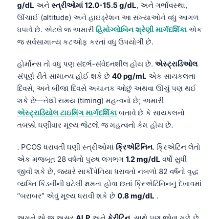
g/dL
અને
સ્ત્રીઓમાં 12.0-15.5 g/dL
, અને ગર્ભાવસ્થા,
ઊંચાઈ (altitude) અને હાઇડ્રેશન આ સંખ્યાઓને વધુ આગળ
ધપાવે છે. એટલે જ અમારી
હિમોગ્લોબિન શ્રેણી માર્ગદર્શિકા
એક
જ સર્વસામાન્ય કટઓફ કરતાં વધુ ઉપયોગી છે.
હોર્મોન્સ તો વધુ પણ સંદર્ભ-સંવેદનશીલ હોય છે.
એસ્ટ્રાડિઓલ
સંપૂર્ણ રીતે સામાન્ય હોઈ શકે છે
40 pg/mL
એક સાયકલના
દિવસે, અને બીજા દિવસે અચાનક ઓછું અથવા ઊંચું પણ થઈ
શકે છે—તેથી સમય (timing) મહત્વનો છે; અમારી
એસ્ટ્રાડિયોલ ટાઇમિંગ માર્ગદર્શિકા
બતાવે છે કે સાયકલનો
તબક્કો ઘણીવાર મૂલ્ય જેટલો જ મહત્વનો કેમ હોય છે.
. PCOS ધરાવતી ઘણી સ્ત્રીઓમાં
ક્રિએટિનિન
. ક્રિએટિન લેતો
એક મજબૂત 28 વર્ષનો પુરુષ લગભગ
1.2 mg/dL
વર્ષો સુધી
જીવી શકે છે, જ્યારે સાર્કોપેનિયા ધરાવતો નબળો 82 વર્ષનો વૃદ્ધ
વ્યક્તિ કિડનીની ઘટેલી ક્ષમતા હોવા છતાં ક્રિએટિનિનનું દેખાવમાં
“બરાબર” એવું મૂલ્ય ધરાવી શકે છે
0.8 mg/dL
.
અમને એ જ અસર
ALP
અને
ફેરીટિન
. સાથે પણ જોવા મળે છે.