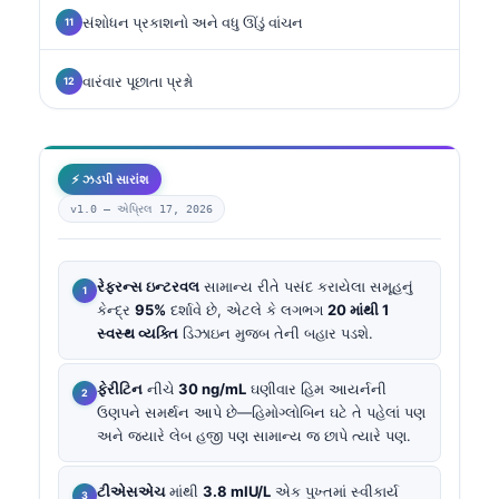
સંશોધન પ્રકાશનો અને વધુ ઊંડું વાંચન
વારંવાર પૂછાતા પ્રશ્નો
⚡ ઝડપી સારાંશ
v1.0 —
એપ્રિલ 17, 2026
રેફરન્સ ઇન્ટરવલ
સામાન્ય રીતે પસંદ કરાયેલા સમૂહનું
કેન્દ્ર
95%
દર્શાવે છે, એટલે કે લગભગ
20 માંથી 1
સ્વસ્થ વ્યક્તિ
ડિઝાઇન મુજબ તેની બહાર પડશે.
ફેરીટિન
નીચે
30 ng/mL
ઘણીવાર હિમ આયર્નની
ઉણપને સમર્થન આપે છે—હિમોગ્લોબિન ઘટે તે પહેલાં પણ
અને જ્યારે લેબ હજી પણ સામાન્ય જ છાપે ત્યારે પણ.
ટીએસએચ
માંથી
3.8 mIU/L
એક પુખ્તમાં સ્વીકાર્ય