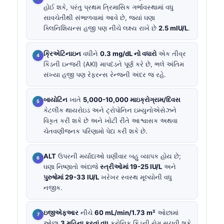
હોઈ શકે, પરંતુ પ્રથમ ત્રિમાસિક ગર્ભાવસ્થામાં વધુ
સાવચેતીથી સંભાળવામાં આવે છે, જ્યાં ઘણા
ક્લિનિશિયન્સ હજી પણ નીચે લક્ષ્ય રાખે છે
2.5 mIU/L
.
ક્રિએટિનાઇન
વધીને
0.3 mg/dL નો વધારો
એક તીવ્ર
કિડની ઇન્જરી (AKI) માપદંડને પૂર્ણ કરે છે, ભલે અંતિમ
સંખ્યા હજી પણ રેફરન્સ રેન્જની અંદર જ રહે.
બાયોટિન
ખાતે
5,000-10,000 માઇક્રોગ્રામ/દિવસ
કેટલીક થાયરોઇડ અને ટ્રોપોનિન ઇમ્યુનોએસેઝને
વિકૃત કરી શકે છે અને ખોટી રીતે આશ્વાસક અથવા
ચેતવણીજનક પરિણામો પેદા કરી શકે છે.
ALT
ઉપરની મર્યાદાઓ ઘણીવાર બહુ વ્યાપક હોય છે;
ઘણા નિષ્ણાતો અંદાજે
સ્ત્રીઓમાં 19-25 IU/L
અને
પુરુષોમાં 29-33 IU/L
ખરેખર સ્વસ્થ મૂલ્યોની વધુ
નજીક.
ઇજીએફઆર
નીચે
60 mL/min/1.73 m²
ઓછામાં
ઓછા
3 મહિના કરતાં વધુ
ક્રોનિક કિડની રોગ સૂચવી શકે