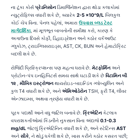
ના ટૂંકા કોર્સ
પ્રેડનિસોન
ડિમાર્જિનેશન દ્વારા થોડા કલાકોમાં
ન્યુટ્રોફિલ્સ વધારી શકે છે, ક્યારેક
2-5 ×10^9/L
બિલકુલ
કોઈ ચેપ વિના. પેનલ પહેલાં, અમારા
ઉપવાસ બ્લડ ટેસ્ટ
માર્ગદર્શિકા
, માં મૂળભૂત બાબતોની સમીક્ષા કરો, કારણ કે
અગાઉના દિવસે કોફી, ડિહાઇડ્રેશન અને કઠોર વર્કઆઉટ
ગ્લુકોઝ, ટ્રાઇગ્લિસરાઇડ્સ, AST, CK, BUN અને હેમાટોક્રિટ
બદલી શકે છે.
રોજિંદી પ્રિસ્ક્રિપ્શન્સ પણ મહત્વ ધરાવે છે.
મેટફોર્મિન
અને
પ્રોટોન-પંપ ઇનહિબિટર્સ સમય સાથે ઘટાડી શકે છે
વિટામિન બી
૧૨
,
મૌખિક ઇસ્ટ્રોજન
થાયરોઇડ-બાઇન્ડિંગ ગ્લોબ્યુલિન અને
કુલ T4 વધારી શકે છે, અને
એમિઓડેરોન
TSH, ફ્રી T4, લીવર
એન્ઝાઇમ્સ, અથવા ત્રણેય વધારી શકે છે.
પૂરક પદાર્થો આને વધુ જટિલ બનાવે છે.
ક્રિએટિન
કેટલાક
વપરાશકર્તાઓમાં કિડનીને નુકસાન વિના અંદાજે
0.1-0.3
mg/dL
જેટલું ક્રિએટિનિન વધારી શકે છે, અને સ્ટેટિન્સ
AST
અને
સીકે
, ને થોડું ધકેલી શકે છે, ખાસ કરીને કઠોર કસરત પછી;