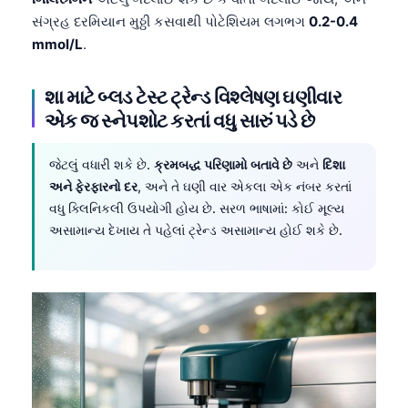
સંગ્રહ દરમિયાન મુઠ્ઠી કસવાથી પોટેશિયમ લગભગ
0.2-0.4
mmol/L
.
શા માટે બ્લડ ટેસ્ટ ટ્રેન્ડ વિશ્લેષણ ઘણીવાર
એક જ સ્નેપશોટ કરતાં વધુ સારું પડે છે
જેટલું વધારી શકે છે.
ક્રમબદ્ધ પરિણામો બતાવે છે
અને
દિશા
અને ફેરફારનો દર
, અને તે ઘણી વાર એકલા એક નંબર કરતાં
વધુ ક્લિનિકલી ઉપયોગી હોય છે. સરળ ભાષામાં: કોઈ મૂલ્ય
અસામાન્ય દેખાય તે પહેલાં ટ્રેન્ડ અસામાન્ય હોઈ શકે છે.