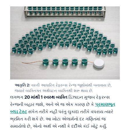
આકૃતિ 2:
વસ્તી આધારિત રેફરન્સ રેન્જ જૂથોમાંથી બનાવાય છે,
જ્યારે વ્યક્તિગત અર્થઘટન વ્યક્તિથી શરૂ થાય છે.
લગભગ
20 માંથી 1 સ્વસ્થ વ્યક્તિ
ડિઝાઇન મુજબ રેફરન્સ
રેન્જની બહાર જશે, અને એ જ એક કારણ છે કે
પ્રમાણભૂત
બ્લડ ટેસ્ટ
સંકેત તરીકે નહીં પરંતુ ચુકાદા તરીકે વપરાય ત્યારે
ભ્રમિત કરી શકે છે. આ ખોટા એલાર્મનો દર ગણિતમાં જ
સમાયેલો છે, એનો અર્થ એ નથી કે દર્દીએ કંઈ ખોટું કર્યું.