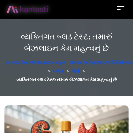
વ્યક્તિગત બ્લડ ટેસ્ટ: તમારું
બેઝલાઇન કેમ મહત્વનું છે
AI બ્લડ ટેસ્ટ એનાલાઇઝર મફત - લેબ ઇન્ટરપ્રિટેશન, જર્મનીમાં બન
>
બ્લોગ
>
લેખો
>
વ્યક્તિગત બ્લડ ટેસ્ટ: તમારું બેઝલાઇન કેમ મહત્વનું છે