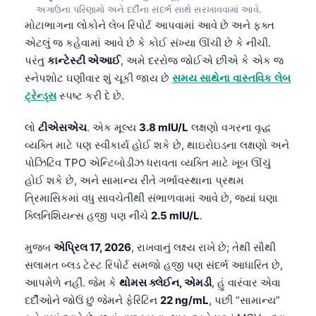
અગાઉના પરિણામો અને દર્દીના સંદર્ભ સાથે સરખાવવામાં આવે.
મોટાભાગના લોકોને લેબ રિપોર્ટ આપવામાં આવે છે અને ફક્ત
એટલું જ કહેવામાં આવે છે કે કોઈ સંખ્યા ઊંચી છે કે નીચી.
પરંતુ
કાન્ટેસ્ટી એઆઈ
, અમે દરરોજ જોઈએ છીએ કે એક જ
સ્નેપશોટ ઘણીવાર શું ચૂકી જાય છે
સમય સાથેના વાસ્તવિક લેબ
ટ્રેન્ડ્સ
સ્પષ્ટ કરી દે છે.
લો
ટીએસએચ
. એક મૂલ્ય
3.8 mIU/L
લક્ષણો વગરના વૃદ્ધ
વ્યક્તિ માટે પણ સ્વીકાર્ય હોઈ શકે છે, થાઇરોઇડના લક્ષણો અને
પોઝિટિવ TPO એન્ટિબોડીઝ ધરાવતા વ્યક્તિ માટે ખૂબ ઊંચું
હોઈ શકે છે, અને સામાન્ય રીતે ગર્ભાવસ્થાના પ્રથમ
ત્રિમાસિકમાં વધુ સાવચેતીથી સંભાળવામાં આવે છે, જ્યાં ઘણા
ક્લિનિશિયન્સ હજી પણ નીચે
2.5 mIU/L
.
મુજબ
એપ્રિલ 17, 2026
, રાખવાનું લક્ષ્ય રાખે છે; તેથી સૌથી
સલામત બ્લડ ટેસ્ટ રિપોર્ટ સમજો હજી પણ સંદર્ભ આધારિત છે,
આપમેળે નહીં. જેમ કે
થોમસ ક્લેઈન, એમડી
, હું વારંવાર એવા
દર્દીઓને જોઉં છું જેમને ફેરિટિન
22 ng/mL
, પછી “સામાન્ય”