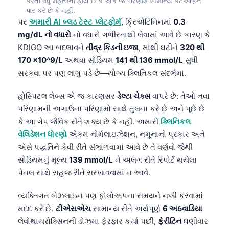
Gàidhlig
કરતાં વધુ મહત્વના હોય છે કે એક જ પરિણામ સામાન્ય કટઓફને
પાર કરે છે કે નહીં.
Euskara
પર
અમારી AI બ્લડ ટેસ્ટ પ્લેટફોર્મ
, ક્રિએટિનિનમાં
0.3
mg/dL નો વધારો
નો વધારો ગંભીરતાથી લેવામાં આવે છે કારણ કે
Македонски јазик
KDIGO આ બદલાવને
તીવ્ર કિડની ઇજા
, માંથી ઘટીને
320 થી
Latviešu valoda
170 ×10^9/L
અથવા સોડિયમ
141 થી 136 mmol/L
સુધી
Galego
સરકવા પર પણ લાગુ પડે છે—યોગ્ય ક્લિનિકલ સંદર્ભમાં.
অসমীয়া
હોસ્પિટલ લેબ્સ એ જ કારણસર
ડેલ્ટા ચેક્સ
વાપરે છે: તેઓ નવા
සිංහල
પરિણામની અગાઉના પરિણામો સાથે તુલના કરે છે અને પૂછે છે
سنڌي
કે આ ગેપ જૈવિક રીતે શક્ય છે કે નહીં. અમારી
ક્લિનિકલ
વેલિડેશન ધોરણો
એકમ નોર્મલાઇઝેશન, નમૂનાનો પ્રકાર અને
پښتو
એસે પદ્ધતિને કેવી રીતે સંભાળવામાં આવે છે તે વર્ણવો જેથી
સોડિયમનું મૂલ્ય
139 mmol/L
ને અલગ રીતે રિપોર્ટ થયેલા
Slovenčina
પેનલ સાથે સહજ રીતે સરખાવવામાં ન આવે.
Hrvatski
વ્યક્તિગત બેઝલાઇન પણ ફોલોઅપના સમયને નક્કી કરવામાં
Suomi
મદદ કરે છે.
ટીએસએચ
સામાન્ય રીતે અર્થપૂર્ણ
6 અઠવાડિયા
Қазақ тілі
લેવોથાયરોક્સિનની ડોઝમાં ફેરફાર કર્યા પછી,
ફેરીટિન
ઘણીવાર