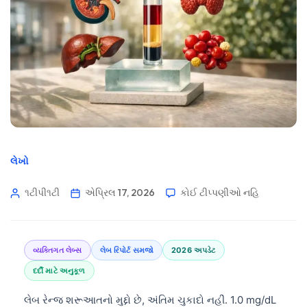
લેખો
૧ટીપી૧ટી
એપ્રિલ 17, 2026
કોઈ ટીપ્પણીઓ નહિ
વ્યક્તિગત લેબ્સ
લેબ રિપોર્ટ સમજો
2026 અપડેટ
દર્દી માટે અનુકૂળ
લેબ રેન્જ શરૂઆતનો મુદ્દો છે, અંતિમ ચુકાદો નહીં. 1.0 mg/dL