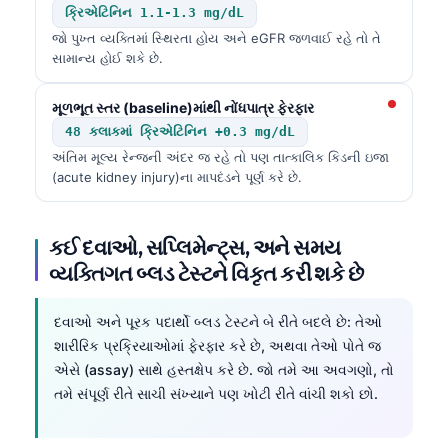
ક્રિએટિનિન 1.1-1.3 mg/dL
જો પુખ્ત વ્યક્તિમાં સ્થિરતા હોય અને eGFR જળવાઈ રહે તો તે
સામાન્ય હોઈ શકે છે.
મૂળભૂત સ્તર (baseline)માંથી નોંધપાત્ર ફેરફાર
48 કલાકમાં ક્રિએટિનિન +0.3 mg/dL
અંતિમ મૂલ્ય રેન્જની અંદર જ રહે તો પણ તાત્કાલિક કિડની ઇજા
(acute kidney injury)ના માપદંડને પૂર્ણ કરે છે.
કઈ દવાઓ, સપ્લિમેન્ટ્સ, અને સમય
વ્યક્તિગત બ્લડ ટેસ્ટને વિકૃત કરી શકે છે
દવાઓ અને પૂરક પદાર્થો બ્લડ ટેસ્ટને બે રીતે બદલે છે: તેઓ
શારીરિક પ્રક્રિયાઓમાં ફેરફાર કરે છે, અથવા તેઓ પોતે જ
એસે (assay) સાથે હસ્તક્ષેપ કરે છે. જો તમે આ અવગણો, તો
તમે સંપૂર્ણ રીતે સાચી સંખ્યાને પણ ખોટી રીતે વાંચી શકો છો.