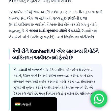
PTH
દબાતું ન હોય તો ઓછું નિર્દોષ લાગે છે.
简体中文
ટ્રોપોનિન બીજું એક ક્લાસિક ઉદાહરણ છે. છાતીના દુખાવા પછી
Română
શરૂઆતમાં એક જ સામાન્ય મૂલ્ય હૃદયપેશીની ઇજા
Türkçe
(માયોકાર્ડિયલ ઇન્જરી)ને વિશ્વસનીય રીતે નકારી શકતું નથી;
મહત્વનું છે કે
સમય સાથે મૂલ્યમાં વધારો કે ઘટાડો
, ઉપયોગમાં
Ελληνικά
લેવાયેલો એસે (પરીક્ષણ પદ્ધતિ), અને ક્લિનિકલ પરિસ્થિતિ.
Português
Español
કેવી રીતે Kantesti AI એક સામાન્ય રિપોર્ટને
Italiano
વ્યક્તિગત અર્થઘટનમાં ફેરવે છે
עִבְרִית
Kantesti AI વાસ્તવિક રિપોર્ટ વાંચીને, એકમોને ધોરણબદ્ધ
Français
કરીને, ઉંમર અને લિંગનો સંદર્ભ સ્તરબદ્ધ કરીને, અને દરેક
العربية
સંખ્યાને અલગથી સ્કોર કરવાની બદલે ક્રમબદ્ધ (સિરિયલ)
મૂલ્યોની તુલના કરીને અર્થઘટનને વ્યક્તિગત બનાવે છે. એ
Deutsch
ટેકનિકલ લાગે છે, પરંતુ ક્લિનિકલ હેતુ સરળ છે: પરિણામને
English
વ્યક્તિ સાથે મેળ ખાતું બનાવવું.
ગુજરાતી