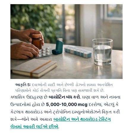
આકૃતિ 5:
દવાઓની યાદી અને છેલ્લી ડોઝનો સમય અનપેક્ષિત
પરિણામોને કોઈ રોગની પ્રગતિ વિના પણ સમજાવી શકે છે.
ક્લાસિક ઉદાહરણ છે
બાયોટિન બંધ કરો
. ઘણા વાળ અને નખના
ઉત્પાદનોમાં હોય છે
5,000-10,000 mcg
દરરોજ, એટલું કે
કેટલાક થાયરોઇડ અને ટ્રોપોનિન ઇમ્યુનોએસેઝને વિકૃત કરી
શકે—જેને અમે અમારા
બાયોટિન અને થાયરોઇડ ટેસ્ટિંગ
લેખમાં આવરી લઈએ છીએ
.