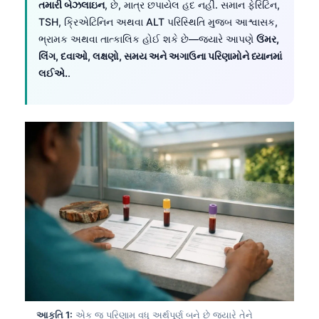
તમારી બેઝલાઇન
, છે, માત્ર છપાયેલ હદ નહીં. સમાન ફેરિટિન,
TSH, ક્રિએટિનિન અથવા ALT પરિસ્થિતિ મુજબ આશ્વાસક,
ભ્રામક અથવા તાત્કાલિક હોઈ શકે છે—જ્યારે આપણે
ઉંમર,
લિંગ, દવાઓ, લક્ષણો, સમય અને અગાઉના પરિણામોને ધ્યાનમાં
લઈએ.
.
આકૃતિ 1:
એક જ પરિણામ વધુ અર્થપૂર્ણ બને છે જ્યારે તેને