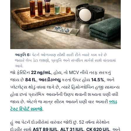
આકૃતિ 6:
પેટર્ન ઓળખાણ સૌથી સારી રીતે ત્યારે કામ કરે છે
જ્યારે લેબ ડેટા લક્ષણો, પ્રવૃત્તિ અને સંબંધિત માર્કર્સ સાથે વાંચવામાં
આવે.
જો ફેરિટિન
22 ng/mL
, હોય, તો MCV નીચે તરફ સરકતું
જાય છે
84 fL
,
આરડીડબ્લ્યુ
કરતાં ઉપર હોય
14.5%
, અને
પ્લેટલેટ્સ થોડું વધવા લાગે છે, ત્યારે હિમોગ્લોબિન હજી સામાન્ય
હોવા છતાં પ્રારંભિક આયર્નની ઉણપ થવાની શક્યતા ઘણી વધી
જાય છે. એટલે જ માત્ર સીરમ આયર્ન ઘણી વાર અમારી
બ્લડ
ટેસ્ટ રિપોર્ટ સમજો
.
હું આ પેટર્ન દોડવીરોમાં વારંવાર જોઉં છું. 52 વર્ષના મેરેથોન
દોડવીર સાથે
AST 89 IU/L
,
ALT 31 IU/L
,
CK 620 U/L
, અને