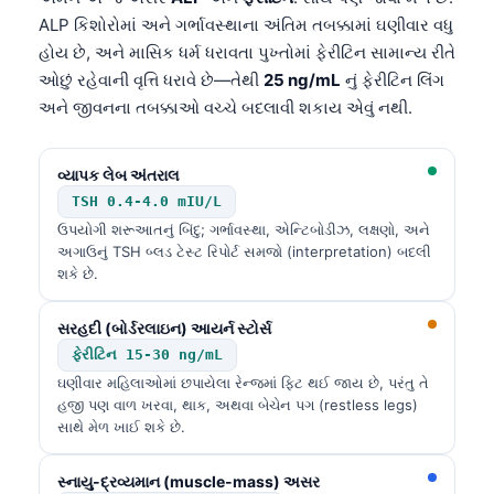
ALP કિશોરોમાં અને ગર્ભાવસ્થાના અંતિમ તબક્કામાં ઘણીવાર વધુ
હોય છે, અને માસિક ધર્મ ધરાવતા પુખ્તોમાં ફેરીટિન સામાન્ય રીતે
ઓછું રહેવાની વૃત્તિ ધરાવે છે—તેથી
25 ng/mL
નું ફેરીટિન લિંગ
અને જીવનના તબક્કાઓ વચ્ચે બદલાવી શકાય એવું નથી.
વ્યાપક લેબ અંતરાલ
TSH 0.4-4.0 mIU/L
ઉપયોગી શરૂઆતનું બિંદુ; ગર્ભાવસ્થા, એન્ટિબોડીઝ, લક્ષણો, અને
અગાઉનું TSH બ્લડ ટેસ્ટ રિપોર્ટ સમજો (interpretation) બદલી
શકે છે.
સરહદી (બોર્ડરલાઇન) આયર્ન સ્ટોર્સ
ફેરીટિન 15-30 ng/mL
ઘણીવાર મહિલાઓમાં છપાયેલા રેન્જમાં ફિટ થઈ જાય છે, પરંતુ તે
હજી પણ વાળ ખરવા, થાક, અથવા બેચેન પગ (restless legs)
સાથે મેળ ખાઈ શકે છે.
સ્નાયુ-દ્રવ્યમાન (muscle-mass) અસર