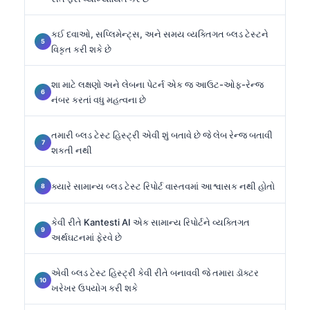
કઈ દવાઓ, સપ્લિમેન્ટ્સ, અને સમય વ્યક્તિગત બ્લડ ટેસ્ટને
વિકૃત કરી શકે છે
શા માટે લક્ષણો અને લેબના પેટર્ન એક જ આઉટ-ઓફ-રેન્જ
નંબર કરતાં વધુ મહત્વના છે
તમારી બ્લડ ટેસ્ટ હિસ્ટ્રી એવી શું બતાવે છે જે લેબ રેન્જ બતાવી
શકતી નથી
ક્યારે સામાન્ય બ્લડ ટેસ્ટ રિપોર્ટ વાસ્તવમાં આશ્વાસક નથી હોતો
કેવી રીતે Kantesti AI એક સામાન્ય રિપોર્ટને વ્યક્તિગત
અર્થઘટનમાં ફેરવે છે
એવી બ્લડ ટેસ્ટ હિસ્ટ્રી કેવી રીતે બનાવવી જે તમારા ડૉક્ટર
ખરેખર ઉપયોગ કરી શકે