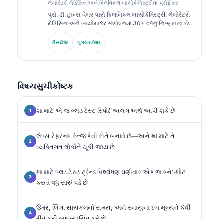
લેબોરેટરી મેડિસિન અને ક્લિનિકલ બાયોકેમિસ્ટ્રીના પ્રોફેસર
પ્રો. ડૉ. હાન્સ વેબર પાસે ક્લિનિકલ બાયોકેમિસ્ટ્રી, લેબોરેટરી
મેડિસિન અને બાયોમાર્કર સંશોધનમાં 30+ વર્ષનું નિષ્ણાતત્વ છે.
જર્મન સોસાયટી ફોર ક્લિનિકલ કેમિસ્ટ્રીના ભૂતપૂર્વ પ્રમુખ
તરીકે, તેઓ ડાયગ્નોસ્ટિક પેનલ વિશ્લેષણ, બાયોમાર્કર
રિસર્ચગેટ
ગુગલ સ્કોલર
સ્ટાન્ડર્ડાઇઝેશન અને AI-સહાયિત લેબોરેટરી મેડિસિનમાં
વિશેષતા ધરાવે છે.
વિષયસુચીકોષ્ટક
શા માટે એ જ બ્લડ ટેસ્ટ રિપોર્ટ અલગ અર્થ આપી શકે છે
લેબ્સ રેફરન્સ રેન્જ કેવી રીતે બનાવે છે—અને શા માટે તે
વ્યક્તિગત લોકોને ચૂકી જાય છે
શા માટે બ્લડ ટેસ્ટ ટ્રેન્ડ વિશ્લેષણ ઘણીવાર એક જ સ્નેપશોટ
કરતાં વધુ સારું પડે છે
ઉંમર, લિંગ, સાયકલનો સમય, અને સ્નાયુના દળ મૂલ્યને કેવી
રીતે ફરી વ્યાખ્યાયિત કરે છે