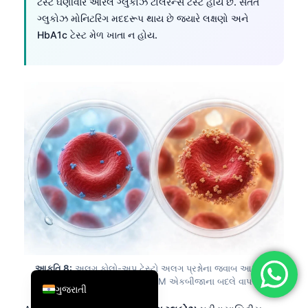
ટેસ્ટ ઘણીવાર ઓરલ ગ્લુકોઝ ટોલરન્સ ટેસ્ટ હોય છે. સતત
简体中文
ગ્લુકોઝ મોનિટરિંગ મદદરૂપ થાય છે જ્યારે લક્ષણો અને
HbA1c ટેસ્ટ મેળ ખાતા ન હોય.
Română
Türkçe
Ελληνικά
Português
Español
Italiano
עִבְרִית
Français
العربية
Deutsch
English
આકૃતિ 8:
અલગ ફોલો-અપ ટેસ્ટો અલગ પ્રશ્નોના જવાબ આપે છે:
ફાસ્ટિંગ ગ્લુકોઝ, OGTT અને CGM એકબીજાના બદલે વાપરી
ગુજરાતી
શકાય એવા નથી.