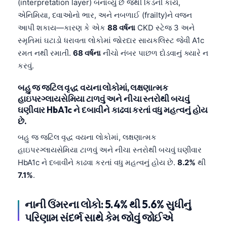
Gàidhlig
(interpretation layer) બનાવ્યું છે જેથી કિડની કાર્ય,
એનિમિયા, દવાઓનો ભાર, અને નબળાઈ (frailty)ને વજન
Euskara
આપી શકાય—કારણ કે એક
88 વર્ષના
CKD સ્ટેજ 3 અને
Македонски јазик
સ્મૃતિમાં ઘટાડો ધરાવતા લોકોમાં જોરદાર સાયકલિસ્ટ જેવી A1c
Latviešu valoda
રમત નથી રમાતી.
68 વર્ષના
નીચો નંબર પાછળ દોડવાનું ક્યારે ન
કરવું.
Galego
অসমীয়া
બહુ જ જટિલ વૃદ્ધ વયના લોકોમાં, લક્ષણાત્મક
હાઇપરગ્લાયસેમિયા ટાળવું અને નીચા સ્તરોથી બચવું
සිංහල
ઘણીવાર HbA1c ને દબાવીને કાઢવા કરતાં વધુ મહત્વનું હોય
سنڌي
છે.
پښتو
બહુ જ જટિલ વૃદ્ધ વયના લોકોમાં, લક્ષણાત્મક
હાઇપરગ્લાયસેમિયા ટાળવું અને નીચા સ્તરોથી બચવું ઘણીવાર
HbA1c ને દબાવીને કાઢવા કરતાં વધુ મહત્વનું હોય છે.
8.2%
થી
Slovenčina
7.1%
.
Hrvatski
Suomi
નાની ઉંમરના લોકો: 5.4% થી 5.6% સુધીનું
પરિણામ સંદર્ભ સાથે કેમ જોવું જોઈએ
Қазақ тілі