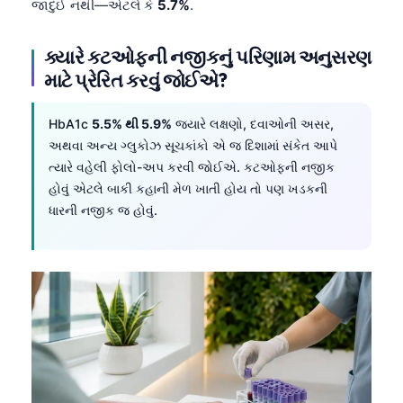
જાદુઈ નથી—એટલે કે
5.7%
.
ક્યારે કટઓફની નજીકનું પરિણામ અનુસરણ
માટે પ્રેરિત કરવું જોઈએ?
HbA1c
5.5% થી 5.9%
જ્યારે લક્ષણો, દવાઓની અસર,
અથવા અન્ય ગ્લુકોઝ સૂચકાંકો એ જ દિશામાં સંકેત આપે
ત્યારે વહેલી ફોલો-અપ કરવી જોઈએ. કટઓફની નજીક
હોવું એટલે બાકી કહાની મેળ ખાતી હોય તો પણ ખડકની
ધારની નજીક જ હોવું.