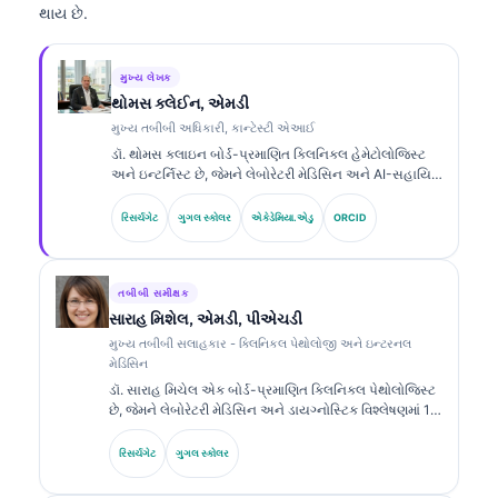
થાય છે.
મુખ્ય લેખક
થોમસ ક્લેઈન, એમડી
મુખ્ય તબીબી અધિકારી, કાન્ટેસ્ટી એઆઈ
ડૉ. થોમસ ક્લાઇન બોર્ડ-પ્રમાણિત ક્લિનિકલ હેમેટોલોજિસ્ટ
અને ઇન્ટર્નિસ્ટ છે, જેમને લેબોરેટરી મેડિસિન અને AI-સહાયિત
ક્લિનિકલ વિશ્લેષણમાં 15 વર્ષથી વધુનો અનુભવ છે. Kantesti
AI ખાતે ચીફ મેડિકલ ઓફિસર તરીકે, તેઓ માલિકી હક્ક ધરાવતા
રિસર્ચગેટ
ગુગલ સ્કોલર
એકેડેમિયા.એડુ
ORCID
ન્યુરલ નેટવર્કની તબીબી ચોકસાઈ અંગે ક્લિનિકલ દેખરેખ પૂરી
પાડે છે. ડૉ. ક્લાઇન બાયોમાર્કર વ્યાખ્યા અને લેબોરેટરી
મેડિસિન સંબંધિત લેબોરેટરી ડાયગ્નોસ્ટિક્સ પર વ્યાપક રીતે
પ્રકાશિત કરી ચૂક્યા છે.
તબીબી સમીક્ષક
સારાહ મિશેલ, એમડી, પીએચડી
મુખ્ય તબીબી સલાહકાર - ક્લિનિકલ પેથોલોજી અને ઇન્ટરનલ
મેડિસિન
ડૉ. સારાહ મિચેલ એક બોર્ડ-પ્રમાણિત ક્લિનિકલ પેથોલોજિસ્ટ
છે, જેમને લેબોરેટરી મેડિસિન અને ડાયગ્નોસ્ટિક વિશ્લેષણમાં 18
વર્ષથી વધુનો અનુભવ છે. તેઓ ક્લિનિકલ કેમિસ્ટ્રીમાં વિશેષ
પ્રમાણપત્રો ધરાવે છે અને ક્લિનિકલ પ્રેક્ટિસમાં બાયોમાર્કર
રિસર્ચગેટ
ગુગલ સ્કોલર
પેનલ્સ અને લેબોરેટરી વિશ્લેષણ પર વ્યાપક રીતે પ્રકાશિત કરે
છે.