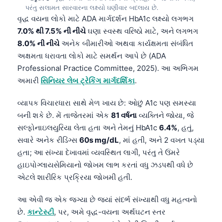
પરંતુ સલામત સારવારના લક્ષ્યો ઘણીવાર બદલાય છે.
Frysk
વૃદ્ધ વયના લોકો માટે ADA માર્ગદર્શન HbA1c લક્ષ્યો લગભગ
Esperanto
7.0% થી 7.5% ની નીચે
ઘણા સ્વસ્થ વરિષ્ઠો માટે, અને લગભગ
Беларуская мова
8.0% ની નીચે
અનેક બીમારીઓ અથવા કાર્યક્ષમતા સંબંધિત
અક્ષમતા ધરાવતા લોકો માટે સમર્થન આપે છે (ADA
Татар теле
Professional Practice Committee, 2025). આ અભિગમ
Кыргызча
અમારી
સિનિયર લેબ ટ્રેકિંગ માર્ગદર્શિકા
.
ئۇيغۇرچە
વ્યાપક વિચારધારા સાથે મેળ ખાય છે: ઓછું A1c પણ સમસ્યા
Cebuano
બની શકે છે. મેં તાજેતરમાં એક
81 વર્ષના
વ્યક્તિને જોયા, જે
Basa Jawa
સલ્ફોનાઇલયુરિયા લેતા હતા અને તેમનું HbA1c
6.4%
, હતું,
સવારે અનેક રીડિંગ્સ
60s mg/dL
, માં હતી, અને 2 વખત પડ્યા
ພາສາລາວ
હતા; આ સંખ્યા દેખાવમાં વ્યવસ્થિત લાગી, પરંતુ તે ઉંમરે
Монгол
હાઇપોગ્લાયસેમિયાનો જોખમ લાભ કરતાં વધુ ઝડપથી વધે છે
Afrikaans
એટલે શારીરિક પ્રક્રિયા જોખમી હતી.
العربية المغربية
આ એવી જ એક જગ્યા છે જ્યાં સંદર્ભ સંખ્યાથી વધુ મહત્વનો
Occitan
છે.
કાન્ટેસ્ટી
, પર, અમે વૃદ્ધ-વયના અર્થઘટન સ્તર