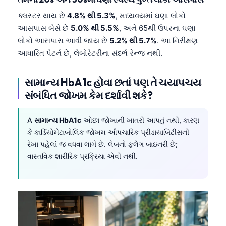
ક્લસ્ટર થાય છે
4.8% થી 5.3%
, મધ્યવયમાં ઘણા લોકો
આસપાસ બેસે છે
5.0% થી 5.5%
, અને 65થી ઉપરના ઘણા
લોકો આસપાસ આવી જાય છે
5.2% થી 5.7%
. આ નિરીક્ષણ
આધારિત પેટર્ન છે, લેબોરેટરીના સંદર્ભ રેન્જ નથી.
સામાન્ય HbA1c હોવા છતાં પણ તે ચયાપચય
સંબંધિત જોખમ કેમ દર્શાવી શકે?
A
સામાન્ય HbA1c
ઓછા જોખાની ખાતરી આપતું નથી, કારણ
કે કાર્ડિયોમેટાબોલિક જોખમ ઔપચારિક પ્રીડાયાબિટીસની
રેખા પહેલાં જ વધવા લાગે છે. લેબનો ફ્લેગ બાઇનરી છે;
વાસ્તવિક શારીરિક પ્રક્રિયા એવી નથી.