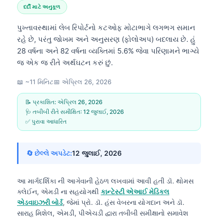
દર્દી માટે અનુકૂળ
પુખ્તાવસ્થામાં લેબ રિપોર્ટનો કટઓફ મોટાભાગે લગભગ સમાન
રહે છે, પરંતુ જોખમ અને અનુસરણ (ફોલોઅપ) બદલાય છે. હું
28 વર્ષના અને 82 વર્ષના વ્યક્તિમાં 5.6% જેવા પરિણામને ભાગ્યે
જ એક જ રીતે અર્થઘટન કરું છું.
📖 ~11 મિનિટ
📅
એપ્રિલ 26, 2026
📝 પ્રકાશિત:
એપ્રિલ 26, 2026
🩺 તબીબી રીતે સમીક્ષિત:
12 જુલાઈ, 2026
✅ પુરાવા આધારિત
🔄 છેલ્લે અપડેટ:
12 જુલાઈ, 2026
આ માર્ગદર્શિકા ની આગેવાની હેઠળ લખવામાં આવી હતી
ડૉ. થોમસ
ક્લેઈન, એમડી
ના સહયોગથી
કાન્ટેસ્ટી એઆઈ મેડિકલ
એડવાઇઝરી બોર્ડ
, જેમાં પ્રો. ડૉ. હંસ વેબરના યોગદાન અને ડૉ.
સારાહ મિશેલ, એમડી, પીએચડી દ્વારા તબીબી સમીક્ષાનો સમાવેશ