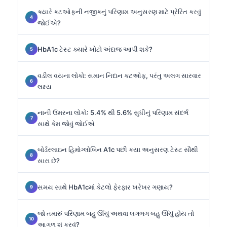
ક્યારે કટઓફની નજીકનું પરિણામ અનુસરણ માટે પ્રેરિત કરવું
જોઈએ?
HbA1c ટેસ્ટ ક્યારે ખોટો અંદાજ આપી શકે?
વડીલ વયના લોકો: સમાન નિદાન કટઓફ, પરંતુ અલગ સારવાર
લક્ષ્ય
નાની ઉંમરના લોકો: 5.4% થી 5.6% સુધીનું પરિણામ સંદર્ભ
સાથે કેમ જોવું જોઈએ
બોર્ડરલાઇન હિમોગ્લોબિન A1c પછી કયા અનુસરણ ટેસ્ટ સૌથી
સારા છે?
સમય સાથે HbA1cમાં કેટલો ફેરફાર ખરેખર ગણાય?
જો તમારું પરિણામ બહુ ઊંચું અથવા લગભગ બહુ ઊંચું હોય તો
આગળ શું કરવું?