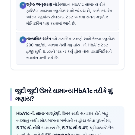
શ્રેષ્ઠ અનુસરણ
બોર્ડરલાઇન HbA1c સામાન્ય રીતે
ફાસ્ટિંગ પ્લાઝ્મા ગ્લુકોઝ સાથે જોડાય છે, અને ક્યારેક
ઓરલ ગ્લુકોઝ ટોલરન્સ ટેસ્ટ અથવા સતત ગ્લુકોઝ
મોનિટરિંગ પણ કરવામાં આવે છે.
તાત્કાલિક સંકેત
જો ક્લાસિક લક્ષણો સાથે રેન્ડમ ગ્લુકોઝ
200 mg/dL અથવા તેથી વધુ હોય, તો HbA1c ટેસ્ટ
હજી સુધી 6.5%ને પાર ન કર્યું હોય તોય ડાયાબિટીસને
સમર્થન મળી શકે છે.
જુદી જુદી ઉંમરે સામાન્ય HbA1c તરીકે શું
ગણાય?
HbA1c ની સામાન્ય શ્રેણી
ઉંમર સાથે સત્તાવાર રીતે બહુ
બદલાતું નથી: મોટાભાગના ગર્ભવતી ન હોય એવા પુખ્તોમાં,
5.7% થી નીચે
સામાન્ય છે,
5.7% થી 6.4%
પ્રીડાયાબિટીસ
સૂચવે છે, અને
6.5% અથવા વધુ
વારંવારની તપાસમાં