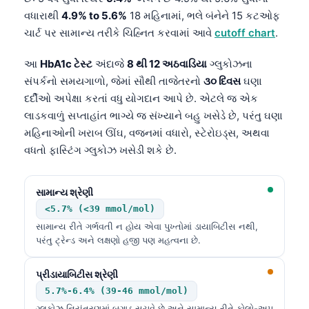
વધારાથી
4.9% to 5.6%
18 મહિનામાં, ભલે બંનેને 15 કટઓફ
ચાર્ટ પર સામાન્ય તરીકે ચિહ્નિત કરવામાં આવે
cutoff chart
.
આ
HbA1c ટેસ્ટ
અંદાજે
8 થી 12 અઠવાડિયા
ગ્લુકોઝના
સંપર્કનો સમયગાળો, જેમાં સૌથી તાજેતરનો
૩૦ દિવસ
ઘણા
દર્દીઓ અપેક્ષા કરતાં વધુ યોગદાન આપે છે. એટલે જ એક
લાડકવાળું સપ્તાહાંત ભાગ્યે જ સંખ્યાને બહુ ખસેડે છે, પરંતુ ઘણા
મહિનાઓની ખરાબ ઊંઘ, વજનમાં વધારો, સ્ટેરોઇડ્સ, અથવા
વધતો ફાસ્ટિંગ ગ્લુકોઝ ખસેડી શકે છે.
સામાન્ય શ્રેણી
<5.7% (<39 mmol/mol)
સામાન્ય રીતે ગર્ભવતી ન હોય એવા પુખ્તોમાં ડાયાબિટીસ નથી,
પરંતુ ટ્રેન્ડ અને લક્ષણો હજી પણ મહત્વના છે.
પ્રીડાયાબિટીસ શ્રેણી
5.7%-6.4% (39-46 mmol/mol)
ગ્લુકોઝ નિયંત્રણમાં બગાડ સૂચવે છે અને સામાન્ય રીતે ફોલો-અપ