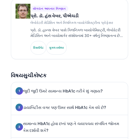
યોગદાન આપનાર નિષ્ણાત
પ્રો. ડૉ. હંસ વેબર, પીએચડી
લેબોરેટરી મેડિસિન અને ક્લિનિકલ બાયોકેમિસ્ટ્રીના પ્રોફેસર
પ્રો. ડૉ. હાન્સ વેબર પાસે ક્લિનિકલ બાયોકેમિસ્ટ્રી, લેબોરેટરી
મેડિસિન અને બાયોમાર્કર સંશોધનમાં 30+ વર્ષનું નિષ્ણાતત્વ છે.
જર્મન સોસાયટી ફોર ક્લિનિકલ કેમિસ્ટ્રીના ભૂતપૂર્વ પ્રમુખ
તરીકે, તેઓ ડાયગ્નોસ્ટિક પેનલ વિશ્લેષણ, બાયોમાર્કર
રિસર્ચગેટ
ગુગલ સ્કોલર
સ્ટાન્ડર્ડાઇઝેશન અને AI-સહાયિત લેબોરેટરી મેડિસિનમાં
વિશેષતા ધરાવે છે.
વિષયસુચીકોષ્ટક
જુદી જુદી ઉંમરે સામાન્ય HbA1c તરીકે શું ગણાય?
ડાયાબિટીસ વગર પણ ઉંમર સાથે HbA1c કેમ વધે છે?
સામાન્ય HbA1c હોવા છતાં પણ તે ચયાપચય સંબંધિત જોખમ
કેમ દર્શાવી શકે?