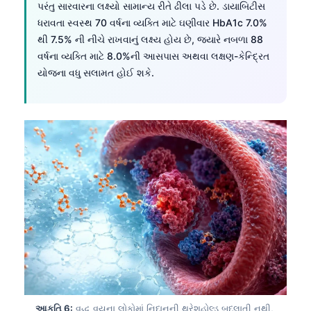
પરંતુ સારવારના લક્ષ્યો સામાન્ય રીતે ઢીલા પડે છે. ડાયાબિટીસ
ધરાવતા સ્વસ્થ 70 વર્ષના વ્યક્તિ માટે ઘણીવાર HbA1c 7.0%
થી 7.5% ની નીચે રાખવાનું લક્ષ્ય હોય છે, જ્યારે નબળા 88
વર્ષના વ્યક્તિ માટે 8.0%ની આસપાસ અથવા લક્ષણ-કેન્દ્રિત
યોજના વધુ સલામત હોઈ શકે.
Norsk bokmål
Ślōnskŏ gŏdka
આકૃતિ 6:
વૃદ્ધ વયના લોકોમાં નિદાનની થ્રેશહોલ્ડ બદલાતી નથી,