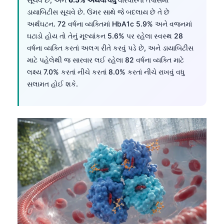
ડાયાબિટીસ સૂચવે છે. ઉંમર સાથે જે બદલાય છે તે છે
અર્થઘટન. 72 વર્ષના વ્યક્તિમાં HbA1c 5.9% અને વજનમાં
ઘટાડો હોય તો તેનું મૂલ્યાંકન 5.6% પર રહેલા સ્વસ્થ 28
વર્ષના વ્યક્તિ કરતાં અલગ રીતે કરવું પડે છે, અને ડાયાબિટીસ
માટે પહેલેથી જ સારવાર લઈ રહેલા 82 વર્ષના વ્યક્તિ માટે
લક્ષ્ય 7.0% કરતાં નીચે કરતાં 8.0% કરતાં નીચે રાખવું વધુ
સલામત હોઈ શકે.