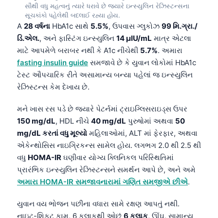
સૌથી વધુ મહત્વનું ત્યારે ધરાવે છે જ્યારે ઇન્સ્યુલિન રેઝિસ્ટન્સના
తెలుగు
સૂચકાંકો પહેલેથી બદલાઈ રહ્યા હોય.
A
28 વર્ષના
HbA1c સાથે
5.5%
, ઉપવાસ ગ્લુકોઝ
99 મિ.ગ્રા./
मराठी
ડિ.એલ.
, અને ફાસ્ટિંગ ઇન્સ્યુલિન
14 µIU/mL
માત્ર એટલા
اردو
માટે આપમેળે બરાબર નથી કે A1c નીચેથી
5.7%
. અમારા
fasting insulin guide
સમજાવે છે કે યુવાન લોકોમાં HbA1c
বাংলা
ટેસ્ટ ઔપચારિક રીતે અસામાન્ય બન્યા પહેલાં જ ઇન્સ્યુલિન
Shqip
રેઝિસ્ટન્સ કેમ દેખાય છે.
Magyar
મને ખાસ રસ પડે છે જ્યારે પેટર્નમાં ટ્રાઇગ્લિસરાઇડ્સ ઉપર
Slovenščina
150 mg/dL
, HDL નીચે
40 mg/dL
પુરુષોમાં અથવા
50
한국어
mg/dL કરતાં વધુ મૂલ્યો
મહિલાઓમાં, ALT માં ફેરફાર, અથવા
Polski
એકેન્થોસિસ નાઇગ્રિકન્સ સામેલ હોય. લગભગ 2.0 થી 2.5 થી
વધુ
HOMA-IR
ઘણીવાર યોગ્ય ક્લિનિકલ પરિસ્થિતિમાં
Lietuvių kalba
પ્રારંભિક ઇન્સ્યુલિન રેઝિસ્ટન્સને સમર્થન આપે છે, અને અમે
Русский
અમારા HOMA-IR સમજાવનારામાં ગણિત સમજીએ છીએ
.
ქართული
યુવાન વય ભોજન પછીના વધારા સામે રક્ષણ આપતું નથી.
Čeština
નાઇટ-શિફ્ટ કામ, 6 કલાકથી ઓછું
6 કલાક
, ઊંઘ, સામાન્ય