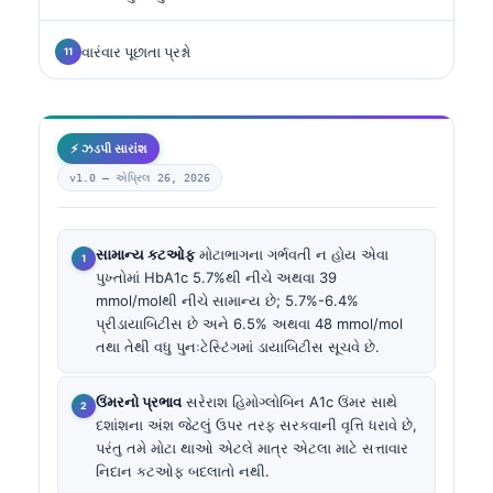
વારંવાર પૂછાતા પ્રશ્નો
⚡ ઝડપી સારાંશ
v1.0 —
એપ્રિલ 26, 2026
સામાન્ય કટઓફ
મોટાભાગના ગર્ભવતી ન હોય એવા
પુખ્તોમાં HbA1c 5.7%થી નીચે અથવા 39
mmol/molથી નીચે સામાન્ય છે; 5.7%-6.4%
પ્રીડાયાબિટીસ છે અને 6.5% અથવા 48 mmol/mol
તથા તેથી વધુ પુનઃટેસ્ટિંગમાં ડાયાબિટીસ સૂચવે છે.
ઉંમરનો પ્રભાવ
સરેરાશ હિમોગ્લોબિન A1c ઉંમર સાથે
દશાંશના અંશ જેટલું ઉપર તરફ સરકવાની વૃત્તિ ધરાવે છે,
પરંતુ તમે મોટા થાઓ એટલે માત્ર એટલા માટે સત્તાવાર
નિદાન કટઓફ બદલાતો નથી.