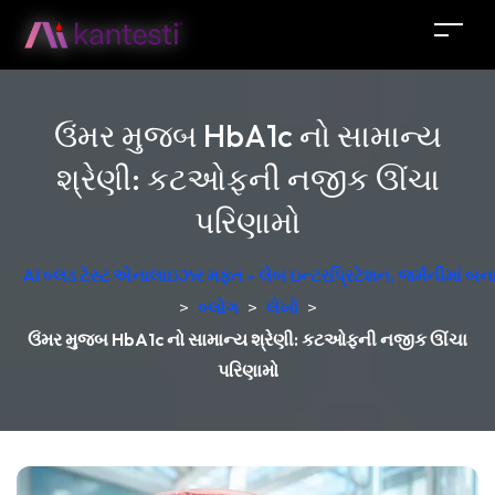
ઉંમર મુજબ HbA1c નો સામાન્ય
શ્રેણી: કટઓફની નજીક ઊંચા
પરિણામો
AI બ્લડ ટેસ્ટ એનાલાઇઝર મફત - લેબ ઇન્ટરપ્રિટેશન, જર્મનીમાં બન
>
બ્લોગ
>
લેખો
>
ઉંમર મુજબ HbA1c નો સામાન્ય શ્રેણી: કટઓફની નજીક ઊંચા
પરિણામો