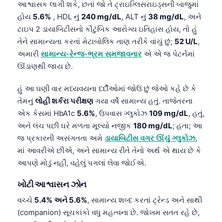
આશ્વાસક લાગી શકે, છતાં જો તે ટ્રાઇગ્લિસરાઇડ્સની બાજુમાં
હોય
5.6%
, HDL નું
240 mg/dL
, ALT નું
38 mg/dL
, અને
ટાઇપ 2 ડાયાબિટીસનો કૌટુંબિક આરોગ્ય ઇતિહાસ હોય, તો હું
તેને સામાન્યતા કરતાં મેટાબોલિક તાણ તરીકે વાંચું છું;
52 U/L
,
અમારી
સામાન્ય-રેન્જ-ભ્રમ સમજાવનાર
એ એ જ પેટર્નમાં
ઊંડાણથી જાય છે.
હું આ ઘણી વાર મધ્યવયના દર્દીઓમાં જોઉં છું જેઓ કહે છે કે
તેમનું
લોહી શર્કરા પરીક્ષણ
ગયા વર્ષે સામાન્ય હતું. તાજેતરના
એક કેસમાં HbA1c
5.6%
, ઉપવાસ ગ્લુકોઝ
109 mg/dL
, હતું,
અને લંચ પછી ઘરે મળતા મૂલ્યો નજીક
180 mg/dL
; હતા; આ
જ પ્રકારની અસંગતતા અમે
ડાયાબિટીસ વગર ઊંચું ગ્લુકોઝ
,
માં આવરીએ છીએ, અને સામાન્ય રીતે તેનો અર્થ એ થાય છે કે
આપણે મોડું નહીં, વહેલું પગલાં લેવા જોઈએ.
ખોટી આશ્વાસન ઝોન
વચ્ચે
5.4% અને 5.6%
, સામાન્ય શબ્દ કરતાં ટ્રેન્ડ અને સાથી
(companion) સૂચકાંકો વધુ મહત્વના છે. જોખમ સતત રહે છે,