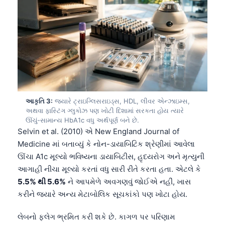
આકૃતિ 3:
જ્યારે ટ્રાઇગ્લિસરાઇડ્સ, HDL, લીવર એન્ઝાઇમ્સ,
અથવા ફાસ્ટિંગ ગ્લુકોઝ પણ ખોટી દિશામાં સરકતા હોય ત્યારે
ઊંચું-સામાન્ય HbA1c વધુ અર્થપૂર્ણ બને છે.
Selvin et al. (2010) એ New England Journal of
Medicine માં બતાવ્યું કે નોન-ડાયાબિટિક શ્રેણીમાં આવેલા
ઊંચા A1c મૂલ્યો ભવિષ્યના ડાયાબિટીસ, હૃદયરોગ અને મૃત્યુની
આગાહી નીચા મૂલ્યો કરતાં વધુ સારી રીતે કરતા હતા. એટલે કે
5.5% થી 5.6%
ને આપમેળે અવગણવું જોઈએ નહીં, ખાસ
કરીને જ્યારે અન્ય મેટાબોલિક સૂચકાંકો પણ ખોટા હોય.
લેબનો ફ્લેગ ભ્રમિત કરી શકે છે. કાગળ પર પરિણામ