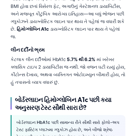
日本語
BMI હોવા છતાં વિસેરલ ફેટ, અગાઉનું ગેસ્ટેશનલ ડાયાબિટીસ,
Eesti
અને મજબૂત કૌટુંબિક આરોગ્ય ઇતિહાસ—આ બધું ભોજન પછી
ગ્લુકોઝને ડાયગ્નોસ્ટિક લાઇન પાર થાય તે પહેલાં જ વધારી શકે
Azərbaycan dili
છે.
હિમોગ્લોબિન A1c
ડાયગ્નોસ્ટિક લાઇન પાર થાય તે પહેલાં
Bosanski
જ.
Svenska
લીન દર્દીનો ભ્રમ
Српски језик
કેટલાક લીન દર્દીઓમાં HbA1c
5.7% થી 6.2%
માં ખરેખર
Íslenska
ક્લાસિક ટાઇપ 2 ડાયાબિટીસ જ નથી. જો વજન ઘટી રહ્યું હોય,
Հայերեն
કીટોન્સ દેખાય, અથવા વ્યક્તિગત ઓટોઇમ્યુન બીમારી હોય, તો
હું તપાસનો વ્યાપ વધારું છું.
Bahasa Indonesia
हिन्दी
બોર્ડરલાઇન હિમોગ્લોબિન A1c પછી કયા
Nederlands
અનુસરણ ટેસ્ટ સૌથી સારા છે?
Dansk
બોર્ડરલાઇન HbA1c પછી સામાન્ય રીતે સૌથી સારો ફોલો-અપ
Български
ટેસ્ટ ફાસ્ટિંગ પ્લાઝ્મા ગ્લુકોઝ હોય છે, અને બીજો શ્રેષ્ઠ
فارسی