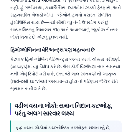
અગાઉના
2 થી 3 અઠવાડિયા
, ને પ્રતિબિંબિત કરે છે, 3 મહિના
નહીં. હું ગર્ભાવસ્થા, ડાયાલિસિસ, દવાઓમાં ઝડપી ફેરફારો, અને
સહનશક્તિ ખેલાડીઓમાં—જેઓને હળવો કસરત-સંબંધિત
હેમોલિસિસ થાય છે—ત્યાં સૌથી વધુ તેનો ઉપયોગ કરું છું;
સાયકલિસ્ટનું નિખાલસ A1c અને અવાજવાળું ગ્લુકોઝ સેન્સર
લોકો વિચારે છે એટલું દુર્લભ નથી.
હિમોગ્લોબિનના વેરિઅન્ટ્સ પણ મહત્વના છે
કેટલાક હિમોગ્લોબિન વેરિઅન્ટ્સ અન્ય કરતાં ચોક્કસ પરીક્ષણો
(assays)માં વધુ વિક્ષેપ કરે છે. લેબ કોઈ વિશ્લેષણાત્મક સમસ્યા
નથી એવું રિપોર્ટ કરી શકે, છતાં જો લાલ રક્તકણોની આયુષ્ય
(red-cell survival) અસામાન્ય હોય તો પરિણામ જૈવિક રીતે
ભ્રામક બની શકે છે.
વડીલ વયના લોકો: સમાન નિદાન કટઓફ,
પરંતુ અલગ સારવાર લક્ષ્ય
વૃદ્ધ વયના લોકોમાં ડાયગ્નોસ્ટિક કટઓફ્સ સમાન રહે છે,