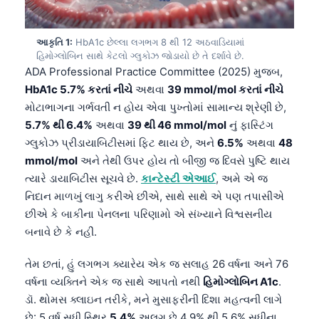
આકૃતિ 1:
HbA1c છેલ્લા લગભગ 8 થી 12 અઠવાડિયામાં
હિમોગ્લોબિન સાથે કેટલો ગ્લુકોઝ જોડાયો છે તે દર્શાવે છે.
ADA Professional Practice Committee (2025) મુજબ,
HbA1c 5.7% કરતાં નીચે
અથવા
39 mmol/mol કરતાં નીચે
મોટાભાગના ગર્ભવતી ન હોય એવા પુખ્તોમાં સામાન્ય શ્રેણી છે,
5.7% થી 6.4%
અથવા
39 થી 46 mmol/mol
નું ફાસ્ટિંગ
ગ્લુકોઝ પ્રીડાયાબિટીસમાં ફિટ થાય છે, અને
6.5%
અથવા
48
mmol/mol
અને તેથી ઉપર હોય તો બીજી જ દિવસે પુષ્ટિ થાય
ત્યારે ડાયાબિટીસ સૂચવે છે.
કાન્ટેસ્ટી એઆઈ
, અમે એ જ
નિદાન માળખું લાગુ કરીએ છીએ, સાથે સાથે એ પણ તપાસીએ
છીએ કે બાકીના પેનલના પરિણામો એ સંખ્યાને વિશ્વસનીય
બનાવે છે કે નહીં.
તેમ છતાં, હું લગભગ ક્યારેય એક જ સલાહ 26 વર્ષના અને 76
વર્ષના વ્યક્તિને એક જ સાથે આપતો નથી
હિમોગ્લોબિન A1c
.
ડૉ. થોમસ ક્લાઇન તરીકે, મને મુસાફરીની દિશા મહત્વની લાગે
છે: 5 વર્ષ સુધી સ્થિર
5.4%
અલગ છે 4.9% થી 5.6% સુધીના