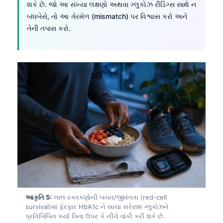
શકે છે. જો આ સંખ્યા લક્ષણો અથવા ગ્લુકોઝ રીડિંગ્સ સાથે ન
બંધબેસે, તો આ ગેરમેળ (mismatch) પર વિશ્વાસ કરો અને
તેની તપાસ કરો.
આકૃતિ 5:
લાલ રક્તકણોની બચત/જીવંતતા (red-cell
survival)માં ફેરફાર HbA1c ને સાચા સરેરાશ ગ્લુકોઝને
પ્રતિબિંબિત કર્યા વિના ઉપર કે નીચે વાંકી કરી શકે છે.