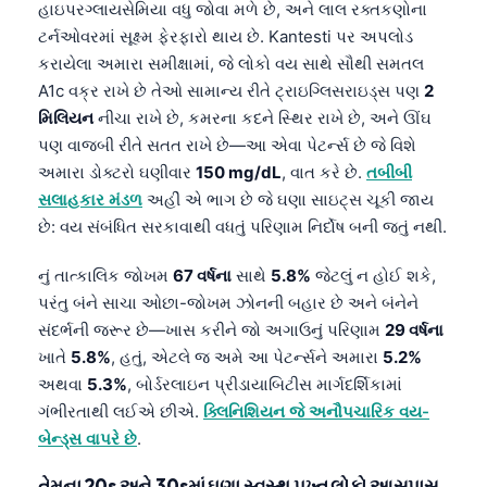
હાઇપરગ્લાયસેમિયા વધુ જોવા મળે છે, અને લાલ રક્તકણોના
ટર્નઓવરમાં સૂક્ષ્મ ફેરફારો થાય છે. Kantesti પર અપલોડ
કરાયેલા અમારા સમીક્ષામાં, જે લોકો વય સાથે સૌથી સમતલ
A1c વક્ર રાખે છે તેઓ સામાન્ય રીતે ટ્રાઇગ્લિસરાઇડ્સ પણ
2
મિલિયન
નીચા રાખે છે, કમરના કદને સ્થિર રાખે છે, અને ઊંઘ
પણ વાજબી રીતે સતત રાખે છે—આ એવા પેટર્ન્સ છે જે વિશે
અમારા ડોક્ટરો ઘણીવાર
150 mg/dL
, વાત કરે છે.
તબીબી
સલાહકાર મંડળ
અહીં એ ભાગ છે જે ઘણા સાઇટ્સ ચૂકી જાય
છે: વય સંબંધિત સરકાવાથી વધતું પરિણામ નિર્દોષ બની જતું નથી.
નું તાત્કાલિક જોખમ
67 વર્ષના
સાથે
5.8%
જેટલું ન હોઈ શકે,
પરંતુ બંને સાચા ઓછા-જોખમ ઝોનની બહાર છે અને બંનેને
સંદર્ભની જરૂર છે—ખાસ કરીને જો અગાઉનું પરિણામ
29 વર્ષના
ખાતે
5.8%
, હતું, એટલે જ અમે આ પેટર્ન્સને અમારા
5.2%
અથવા
5.3%
, બોર્ડરલાઇન પ્રીડાયાબિટીસ માર્ગદર્શિકામાં
ગંભીરતાથી લઈએ છીએ.
ક્લિનિશિયન જે અનૌપચારિક વય-
બેન્ડ્સ વાપરે છે
.
તેમના 20s અને 30sમાં ઘણા સ્વસ્થ પુખ્ત લોકો આસપાસ