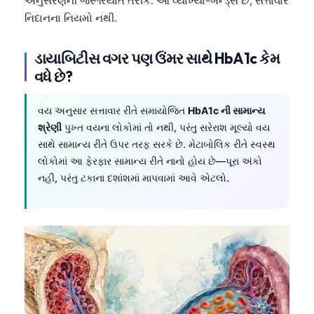
અનુસરણની જરૂરિયાત તરીકે. આ વ્યાખ્યા-બેન્ડ્સ છે, સત્તાવાર
નિદાનના નિયમો નથી.
ડાયાબિટીસ વગર પણ ઉંમર સાથે HbA1c કેમ
વધે છે?
વય અનુસાર સત્તાવાર રીતે સમાયોજિત
HbA1c ની સામાન્ય
શ્રેણી
પુખ્ત વયના લોકોમાં તો નથી, પરંતુ સરેરાશ મૂલ્યો વય
સાથે સામાન્ય રીતે ઉપર તરફ સરકે છે. મેટાબોલિક રીતે સ્વસ્થ
લોકોમાં આ ફેરફાર સામાન્ય રીતે નાનો હોય છે—પૂરા અંકો
નહીં, પરંતુ ટકાના દશાંશમાં માપવામાં આવે એટલો.