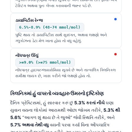
ટેસ્ટિંગ અથવા પુનઃ લેબ્સ કરાવવાની જરૂર પડે છે.
ડાયાબિટીસ રેન્જ
6.5%-8.9% (48-74 mmol/mol)
પુષ્ટિ થાય તો ડાયાબિટીસ સાથે સુસંગત, અથવા લક્ષણો અને
ગ્લુકોઝના ડેટા મેળ ખાતા હોય તો વધુ વહેલું.
નોંધપાત્ર ઊંચું
>=9.0% (>=75 mmol/mol)
નોંધપાત્ર હાઇપરગ્લાયસેમિયા સૂચવે છે અને તાત્કાલિક ક્લિનિકલ
સમીક્ષા લાયક છે, ખાસ કરીને જો લક્ષણો હોય તો.
ક્લિનિકમાં હું વાપરતો વ્યવહારુ ઉંમરનો દૃષ્ટિકોણ
દૈનિક પ્રેક્ટિસમાં, હું સારવાર કરું છું
5.3% કરતાં નીચે
ઘણા
યુવાન વયના લોકોમાં આરામથી ઓછા જોખમ તરીકે,
5.3% થી
5.6%
“આગળ શું થાય છે તે જુઓ” જેવી સ્થિતિ તરીકે, અને
5.7% અથવા તેથી વધુ
વયની પરવા કર્યા વિના ઔપચારિક