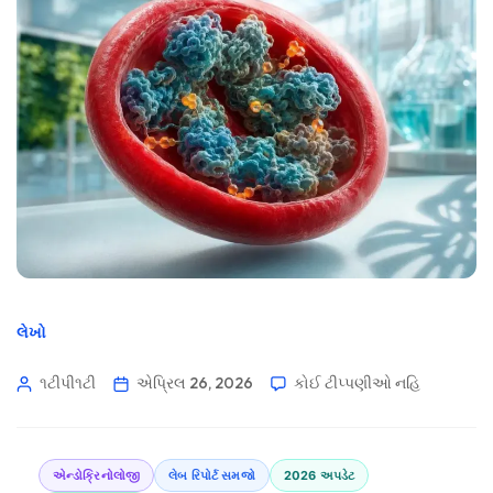
લેખો
૧ટીપી૧ટી
એપ્રિલ 26, 2026
કોઈ ટીપ્પણીઓ નહિ
એન્ડોક્રિનોલોજી
લેબ રિપોર્ટ સમજો
2026 અપડેટ