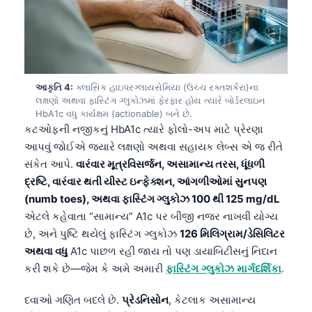
આકૃતિ 4:
ક્લાસિક હાઇપરગ્લાયસેમિયા (ઉચ્ચ રક્તશર્કરા)ના
લક્ષણો અથવા ફાસ્ટિંગ ગ્લુકોઝમાં ફેરફાર હોય ત્યારે બોર્ડરલાઇન
HbA1c વધુ કાર્યક્ષમ (actionable) બને છે.
કટઓફની નજીકનું HbA1c ત્યારે ફોલો-અપ માટે પ્રેરણા
આપવું જોઈએ જ્યારે લક્ષણો અથવા સહાયક લેબ્સ એ જ રીતે
સંકેત આપે.
વારંવાર મૂત્રવિસર્જન, અસામાન્ય તરસ, ધૂંધળી
દ્રષ્ટિ, વારંવાર થતી યીસ્ટ ઇન્ફેક્શન, આંગળીઓમાં સુનપણ
(numb toes), અથવા ફાસ્ટિંગ ગ્લુકોઝ 100 થી 125 mg/dL
એટલે કહેવાતા “સામાન્ય” A1c પર બીજી નજર નાખવી યોગ્ય
છે, અને પુષ્ટિ થયેલું ફાસ્ટિંગ ગ્લુકોઝ
126 મિલિગ્રામ/ડેસિલિટર
અથવા વધુ
A1c પાછળ રહી જાય તો પણ ડાયાબિટીસનું નિદાન
કરી શકે છે—જેમ કે અમે અમારી
ફાસ્ટિંગ ગ્લુકોઝ માર્ગદર્શિકા
.
દવાઓ ગણિત બદલે છે.
પ્રેડનિસોન
, કેટલાક અસામાન્ય