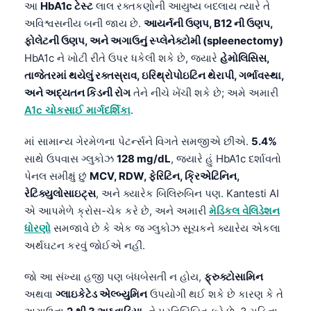
આ
HbA1c ટેસ્ટ
લાલ રક્તકણોની આયુષ્ય બદલાય ત્યારે તે
અવિશ્વસનીય બની જાય છે.
આયર્નની ઉણપ, B12 ની ઉણપ,
ફોલેટની ઉણપ, અને અગાઉનું સ્પ્લેનેક્ટોમી (spleenectomy)
HbA1c ને ખોટી રીતે ઉપર ધકેલી શકે છે, જ્યારે
હેમોલિસિસ,
તાજેતરમાં થયેલું રક્તસ્રાવ, ઇરિથ્રોપોઇટિન થેરાપી, ગર્ભાવસ્થા,
અને અદ્યતન કિડની રોગ
તેને નીચે ખેંચી શકે છે; અમે અમારી
A1c ચોકસાઈ માર્ગદર્શિકા
.
માં સામાન્ય ગેરમેળના પેટર્ન્સને વિગતે સમજીએ છીએ.
5.4%
સાથે ઉપવાસ ગ્લુકોઝ
128 mg/dL
, જ્યારે હું HbA1c દર્શાવતો
પેનલ સમીક્ષું છું
MCV, RDW, ફેરિટિન, ક્રિએટિનિન,
રેટિક્યુલોસાઇટ્સ
, અને ક્યારેક બિલિરુબિન પણ. Kantesti AI
એ આપમેળે ક્રોસ-ચેક કરે છે, અને અમારી
મેડિકલ વેલિડેશન
ધોરણો
સમજાવે છે કે એક જ ગ્લુકોઝ સૂચકને ક્યારેય એકલા
અર્થઘટન કરવું જોઈએ નહીં.
જો આ સંખ્યા હજી પણ બંધબેસતી ન હોય,
ફ્રુક્ટોસામિન
અથવા
ગ્લાઇકેટેડ એલ્બ્યુમિન
ઉપયોગી થઈ શકે છે કારણ કે તે