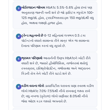
બોર્ડરલાઇન જોખમ
HbA1c 5.5%-5.6% હોવા છતાં પણ
અનુસરણ જરૂરી બની શકે છે જો ફાસ્ટિંગ ગ્લુકોઝ 100-
125 mg/dL હોય, ટ્રાઇગ્લિસરાઇડ્સ 150 mg/dLથી વધુ
હોય, અથવા લક્ષણો હાજર હોય.
ટ્રેન્ડ મહત્વનો છે
6-12 મહિનામાં લગભગ 0.5 ટકા
પોઈન્ટનો વધારો સામાન્ય રીતે માત્ર એક જ સામાન્ય
દેખાતા પરિણામ કરતાં વધુ સૂચવે છે.
ભ્રામક પરિણામો
આયર્નની ઉણપ HbA1cને ખોટી રીતે
વધારી શકે છે, જ્યારે હીમોલિસિસ, તાજેતરમાં થયેલું
રક્તસ્રાવ, ઇરિથ્રોપોઇટિન, ગર્ભાવસ્થા અને અદ્યતન
કિડની રોગ તેને ખોટી રીતે ઘટાડે શકે છે.
વડીલ વયના લોકો
ડાયાબિટીસ ધરાવતા ઘણા સ્વસ્થ વડીલ
લોકો HbA1c 7.0%-7.5%થી નીચે રાખવાનું લક્ષ્ય રાખે
છે; વધુ નબળા (ફ્રેઇલ) લોકો ઘણીવાર 8.0%થી નીચે
જેવા ઓછા કડક લક્ષ્યો અપનાવે છે.