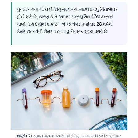
Català
યુવાન વયના લોકોમાં ઊંચું-સામાન્ય HbA1c વધુ ચિંતાજનક
O‘zbekcha
હોઈ શકે છે, કારણ કે તે આગળ ઇન્સ્યુલિન રેઝિસ્ટન્સનો
લાંબો માર્ગ દર્શાવી શકે છે. એ જ નંબર ઘણીવાર 28 વર્ષની
Українська
ઉંમરે 78 વર્ષની ઉંમર કરતાં વધુ નિવારક મૂલ્ય ધરાવે છે.
አማርኛ
Kiswahili
ភាសាខ្មែរ
ဗမာစာ
ไทย
Tagalog
Tiếng Việt
Bahasa Melayu
മലയാളം
ಕನ್ನಡ
આકૃતિ 7:
યુવાન વયના વ્યક્તિમાં ઊંચું-સામાન્ય HbA1c ઘણીવાર
தமிழ்