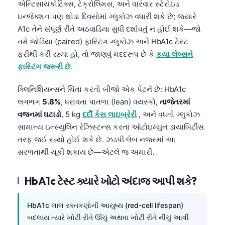
એન્ટિસાયકોટિક્સ, ટેક્રોલિમસ, અને વારંવાર સ્ટેરોઇડ
ઇન્જેક્શન પણ થોડા દિવસોમાં ગ્લુકોઝ વધારી શકે છે; જ્યારે
A1c તેને સંપૂર્ણ રીતે અઠવાડિયા સુધી દર્શાવતું ન હોઈ શકે—જો
તમે જોડિયા (paired) ફાસ્ટિંગ ગ્લુકોઝ અને HbA1c ટેસ્ટ
ફરીથી કરી રહ્યા હો, તો જાણવું મદદરૂપ છે કે
કયા લેબ્સને
ફાસ્ટિંગ જરૂરી છે
.
ક્લિનિશિયન્સને ચિંતા કરતો બીજો એક પેટર્ન છે: HbA1c
લગભગ
5.8%
, ધરાવતા પાતળા (lean) વયસ્કો,
તાજેતરમાં
વજનમાં ઘટાડો
, 5 kg
દર્દી કેસ લાઇબ્રેરી
, અને વધતો ગ્લુકોઝ
સામાન્ય ઇન્સ્યુલિન રેઝિસ્ટન્સ કરતાં ઓટોઇમ્યુન ડાયાબિટીસ
તરફ જઈ રહ્યો હોઈ શકે છે. ઝડપી લેબ નજરમાં આ
સરળતાથી ચૂકી શકાય છે—એટલે જ અમારી.
HbA1c ટેસ્ટ ક્યારે ખોટો અંદાજ આપી શકે?
HbA1c લાલ રક્તકણોની આયુષ્ય (red-cell lifespan)
બદલાય ત્યારે ખોટી રીતે ઊંચું અથવા ખોટી રીતે નીચું આવી