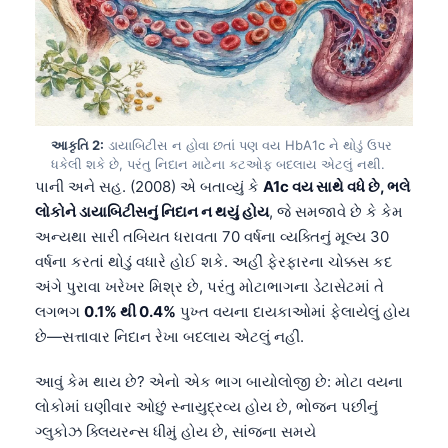
આકૃતિ 2:
ડાયાબિટીસ ન હોવા છતાં પણ વય HbA1c ને થોડું ઉપર
ધકેલી શકે છે, પરંતુ નિદાન માટેના કટઓફ બદલાય એટલું નથી.
પાની અને સહ. (2008) એ બતાવ્યું કે
A1c વય સાથે વધે છે, ભલે
લોકોને ડાયાબિટીસનું નિદાન ન થયું હોય
, જે સમજાવે છે કે કેમ
અન્યથા સારી તબિયત ધરાવતા 70 વર્ષના વ્યક્તિનું મૂલ્ય 30
વર્ષના કરતાં થોડું વધારે હોઈ શકે. અહીં ફેરફારના ચોક્કસ કદ
અંગે પુરાવા ખરેખર મિશ્ર છે, પરંતુ મોટાભાગના ડેટાસેટમાં તે
લગભગ
0.1% થી 0.4%
પુખ્ત વયના દાયકાઓમાં ફેલાયેલું હોય
છે—સત્તાવાર નિદાન રેખા બદલાય એટલું નહીં.
આવું કેમ થાય છે? એનો એક ભાગ બાયોલોજી છે: મોટા વયના
લોકોમાં ઘણીવાર ઓછું સ્નાયુદ્રવ્ય હોય છે, ભોજન પછીનું
ગ્લુકોઝ ક્લિયરન્સ ધીમું હોય છે, સાંજના સમયે