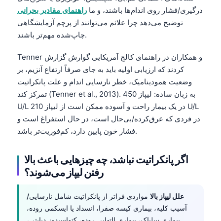
درگیری/فشار روی اندام‌ها باشند، و ما
راهنمای مقادیر بحرانی
توضیح می‌دهد چرا علائم می‌توانند از پرچم آزمایشگاهی
چاپ‌شده مهم‌تر باشند.
Tenner و همکاران در راهنمای کالج آمریکایی گوارش گزارش
کردند که ارزیابی اولیه باید به جای صرفاً ارتفاع آنزیم، بر
وضعیت همودینامیک، خطر نارسایی اندام و علت پانکراتیت
تمرکز کند (Tenner et al., 2013). به زبان ساده: لیپاز 450
U/L در یک بیمار راحت و آسوده ممکن است از لیپاز 210 U/L
در فردی که عرق‌کرده/بی‌حال است، در حال استفراغ است و
فشار خون پایین دارد، کم‌فوریت‌تر باشد.
اگر پانکراتیت نباشد، چه چیزهایی باعث بالا
رفتن لیپاز می‌شوند؟
علل لیپاز بالا
مواردی فراتر از پانکراتیت شامل نارسایی/
آسیب کلیه، بیماری کیسه صفرا، انسداد یا ایسکمی روده،
بیماری سلیاک، بیماری التهابی روده، کتواسیدوز دیابتی،