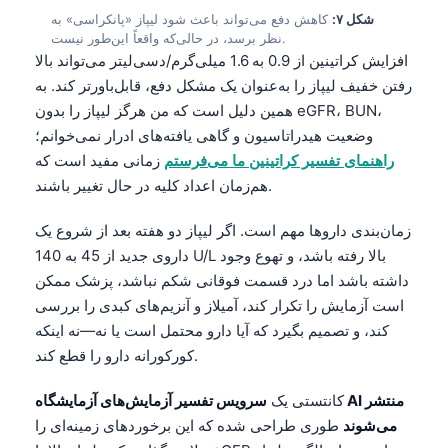
شکل ۷:
کاهش دفع می‌تواند باعث شود لیپاز «پانکراسی» به
Frysk
نظر برسد، در حالی‌که واقعاً این‌طور نیست.
Esperanto
افزایش کراتینین از 0.9 به 1.6 میلی‌گرم/دسی‌لیتر می‌تواند بالا
رفتن خفیف لیپاز را به‌عنوان یک مشکل دفع، قابل‌باورتر کند. به
Беларуская мова
همین دلیل است که من هرگز لیپاز را بدون eGFR، BUN،
Татар теле
وضعیت هیدراتاسیون و گاهی یافته‌های ادرار نمی‌خوانم؛
Кыргызча
راهنمای تفسیر کراتینین ما می‌فرستم
زمانی مفید است که
هم‌زمان اعداد کلیه در حال تغییر باشند.
ئۇيغۇرچە
Cebuano
زمان‌بندی داروها مهم است. اگر لیپاز دو هفته بعد از شروع یک
Basa Jawa
داروی جدید از 45 به 140 U/L بالا رفته باشد، و تهوع وجود
داشته باشد اما درد قسمت فوقانی شکم نباشد، پزشک ممکن
ພາສາລາວ
است آزمایش را تکرار کند، آمیلاز و آنزیم‌های کبدی را بررسی
Монгол
کند، و تصمیم بگیرد که آیا دارو محتمل است یا نه—نه اینکه
Afrikaans
کورکورانه دارو را قطع کند.
العربية المغربية
کانتستی یک
سرویس تفسیر آزمایش‌های آزمایشگاه AI منتشر
Occitan
می‌شوند
طوری طراحی شده که این برخوردهای زمینه‌ای را