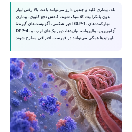
بله، بیماری کلیه و چندین دارو می‌توانند باعث بالا رفتن لیپاز
بدون پانکراتیت کلاسیک شوند. کاهش دفع کلیوی، بیماری
اخیر شکمی، آگونیست‌های گیرندهٔ GLP-1، مهارکننده‌های
DPP-4، آزاتیوپرین، والپروات، تیازیدها، دیورتیک‌های لوپ، و
اپیوئیدها همگی می‌توانند در فهرست افتراقی مطرح شوند.
Norsk bokmål
Ślōnskŏ gŏdka