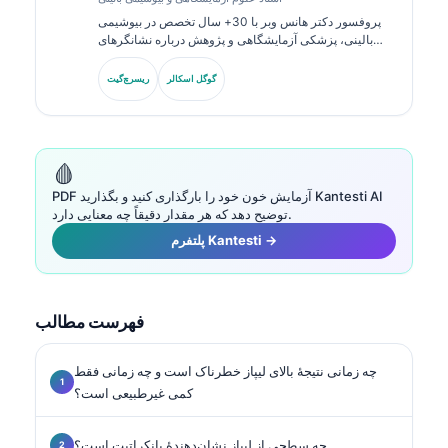
پروفسور دکتر هانس وبر با 30+ سال تخصص در بیوشیمی
بالینی، پزشکی آزمایشگاهی و پژوهش درباره نشانگرهای
زیستی به این حوزه می‌پردازد. او پیش‌تر رئیس انجمن شیمی
بالینی آلمان بوده و در تحلیل پنل‌های تشخیصی،
گوگل اسکالر
ریسرچ‌گیت
استانداردسازی نشانگرهای زیستی و پزشکی آزمایشگاهی با
کمک هوش مصنوعی تخصص دارد.
🩸
PDF آزمایش خون خود را بارگذاری کنید و بگذارید Kantesti AI
توضیح دهد که هر مقدار دقیقاً چه معنایی دارد.
پلتفرم Kantesti →
فهرست مطالب
چه زمانی نتیجهٔ بالای لیپاز خطرناک است و چه زمانی فقط
کمی غیرطبیعی است؟
چه سطحی از لیپاز نشان‌دهندهٔ پانکراتیت است؟