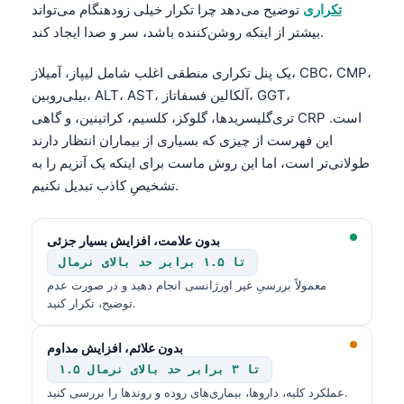
تکراری
توضیح می‌دهد چرا تکرار خیلی زودهنگام می‌تواند
தமிழ்
بیشتر از اینکه روشن‌کننده باشد، سر و صدا ایجاد کند.
తెలుగు
یک پنل تکراری منطقی اغلب شامل لیپاز، آمیلاز، CBC، CMP،
मराठी
بیلی‌روبین، ALT، AST، آلکالین فسفاتاز، GGT،
اردو
تری‌گلیسریدها، گلوکز، کلسیم، کراتینین، و گاهی CRP است.
این فهرست از چیزی که بسیاری از بیماران انتظار دارند
বাংলা
طولانی‌تر است، اما این روش ماست برای اینکه یک آنزیم را به
Shqip
تشخیصِ کاذب تبدیل نکنیم.
Magyar
Slovenščina
بدون علامت، افزایش بسیار جزئی
تا ۱.۵ برابر حد بالای نرمال
한국어
معمولاً بررسیِ غیر اورژانسی انجام دهید و در صورت عدم
Polski
توضیح، تکرار کنید.
Lietuvių kalba
بدون علائم، افزایشِ مداوم
Русский
۱.۵ تا ۳ برابر حد بالای نرمال
ქართული
عملکرد کلیه، داروها، بیماری‌های روده و روندها را بررسی کنید.