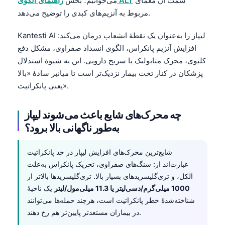
سمت آن معمای
راهنمای الگوی ALT
می‌خوانیم؛ بخش
مربوط به آنزیم‌های کبدی را توضیح می‌دهد.
Kantesti AI لیپاز را به‌عنوان یک نقطهٔ انشعاب درمان می‌کند:
افزایش آنزیم پانکراس، الگوی انسداد صفراوی، مشکل دفع
کلیوی، محرک متابولیک یا سرنخ دارویی. این به شیوهٔ استدلال
پزشکان در کنار تخت بیمار نزدیک‌تر است تا میانبر سادهٔ «بالا
یعنی پانکراتیت».
چه محرک‌های شایع باعث می‌شوند لیپاز
به‌طور ناگهانی بالا برود؟
شایع‌ترین محرک‌های افزایش لیپاز در حد پانکراتیت
عبارت‌اند از: سنگ‌های صفراوی، تحریک پانکراس به‌علت
الکل، و تری‌گلیسریدهای بسیار بالا. تری‌گلیسریدها بالاتر از
1000 میلی‌گرم/دسی‌لیتر یا 11.3 میلی‌مول/لیتر
یک ناحیهٔ
شناخته‌شدهٔ خطر پانکراتیت است، هرچند حمله‌ها می‌توانند
در بیماران مستعدتر پایین‌تر هم رخ دهند.