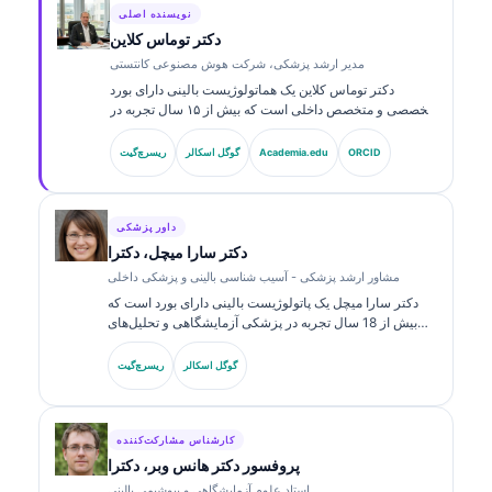
نویسنده اصلی
دکتر توماس کلاین
مدیر ارشد پزشکی، شرکت هوش مصنوعی کانتستی
دکتر توماس کلاین یک هماتولوژیست بالینی دارای بورد
تخصصی و متخصص داخلی است که بیش از ۱۵ سال تجربه در
پزشکی آزمایشگاهی و تحلیل بالینی مبتنی بر هوش مصنوعی
دارد. به‌عنوان مدیر ارشد پزشکی در Kantesti AI، بر دقت
ORCID
Academia.edu
گوگل اسکالر
ریسرچ‌گیت
پزشکی شبکه عصبی اختصاصی نظارت بالینی ارائه می‌دهد.
دکتر کلاین در زمینه تفسیر نشانگرهای زیستی و تشخیص‌های
آزمایشگاهی منتشر کرده است.
داور پزشکی
دکتر سارا میچل، دکترا
مشاور ارشد پزشکی - آسیب شناسی بالینی و پزشکی داخلی
دکتر سارا میچل یک پاتولوژیست بالینی دارای بورد است که
بیش از 18 سال تجربه در پزشکی آزمایشگاهی و تحلیل‌های
تشخیصی دارد. او گواهی‌های تخصصی در شیمی بالینی دارد و
در زمینه پنل‌های نشانگر زیستی و تحلیل‌های آزمایشگاهی در
گوگل اسکالر
ریسرچ‌گیت
عمل بالینی به‌طور گسترده منتشر کرده است.
کارشناس مشارکت‌کننده
پروفسور دکتر هانس وبر، دکترا
استاد علوم آزمایشگاهی و بیوشیمی بالینی