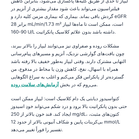
لیپاز تا حدی از طریق کلیه‌ها پاکسازی می‌شود، بنابراین کاهش
فیلتراسیون می‌تواند باعث شود مقدار بیشتری از آنزیم در
گردش باقی بماند. بیماری که بیماری مزمن کلیه دارد و eGFR
برابر 28 mL/min/1.73 m² است، ممکن است تا ماه‌ها لیپاز
90-160 U/L داشته باشد بدون علائم کلاسیک پانکراتیت.
مشکلات روده و صفراوی نیز می‌توانند لیپاز را بالاتر ببرند،
چون بافت‌های گوارشی نزدیک، آنزیم و مسیرهای پیام‌رسانی
التهابی مشترک دارند. وقتی لیپاز به‌طور خفیف بالا رفته باشد
همراه با اسهال، نفخ، کاهش وزن یا مخاط در مدفوع، من
گسترده‌تر از پانکراس فکر می‌کنم و اغلب به سراغ الگوهایی
.
می‌روم که در بخش
آزمایش‌های سلامت روده
کتواسیدوز دیابتی یک دام کلاسیک است: لیپاز ممکن است
حتی بدون پانکراتیت بالا برود و درد شکم می‌تواند خودِ اسیدوز
ایجاد کند. قند خون بالاتر از 250 mg/dL، کتون‌های مثبت،
بی‌کربنات پایین و شکاف آنیونی بالاتر از حدود 12 mmol/L
تفسیر را فوراً تغییر می‌دهد.