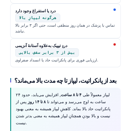
Čeština
درد یا استفراغ وجود دارد
日本語
هرگونه لیپازِ بالا
Eesti
تماس با پزشک در همان روز منطقی است، حتی اگر ۳ برابر بالا
نباشد.
Azərbaycan dili
Bosanski
دردِ تیپیک به‌علاوه آستانهٔ آنزیمی
Svenska
بیش از ۳ برابر سقفِ بالایی
ارزیابی فوری برای پانکراتیت حاد یا انسداد صفراوی.
Српски језик
Íslenska
بعد از پانکراتیت، لیپاز تا چه مدت بالا می‌ماند؟
Հայերեն
Bahasa Indonesia
لیپاز معمولاً طی
۴ تا ۸ ساعت
, افزایش می‌یابد، حدود ۲۴
हिन्दी
ساعت به اوج می‌رسد و می‌تواند تا
۸ تا ۱۴ روز
پس از
پانکراتیت حاد بالا بماند. کاهشِ لیپاز همیشه به معنی بهبود
Nederlands
نیست و بالا بودنِ همچنانِ لیپاز همیشه به معنی بدتر شدن
Dansk
نیست.
Български