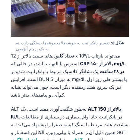
شکل ۵:
تفسیر پانکراتیت به خوشه‌ها/مجموعه‌ها بستگی دارد، نه
به یک پرچم آنزیمی.
تعداد گلبول‌های سفید بالاتر از 12 x 10⁹/L می‌تواند بازتاب
CRP بالاتر از ۱۵۰ mg/L
استرس یا التهاب باشد، در حالی که
در ۴۸ ساعت
یک نشانگر کلاسیک مرتبط با پانکراتیت شدیدتر
است. افزایش BUN به میزان 5 mg/dL یا بیشتر طی روز اول
نیز یک سرنخ هشداردهنده دیگر است، چون می‌تواند نشانه
کم‌آبی و پیامدهای بدتر باشد.
ALT بالاتر از 150
ALT به‌طور شگفت‌آوری مفید است. یک
در پانکراتیت حادِ اوایلِ بیماری در بسیاری از مطالعات
IU/L
به‌شدت علت مرتبط با سنگ کیسه صفرا را پیشنهاد می‌کند؛ به
همین دلیل آن را همراه با بیلی‌روبین، آلکالین فسفاتاز و GGT