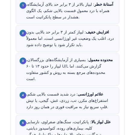
آستانهٔ خطر
: لیپاز بالاتر از ۳ برابر حد بالای آزمایشگاه،
همراه با درد معمولِ قسمت بالایی شکم، یک الگوی
هشدار در سطح پانکراتیت است.
افزایش خفیف
: لیپاز کمتر از ۳ برابر حد بالایی بدون
درد، اغلب یک وضعیت غیر اورژانسی است، اما معمولاً
باید تکرار شود یا توضیح داده شود.
محدوده معمول
: بسیاری از آزمایشگاه‌های بزرگسالان،
لیپاز را حدود ۱۳ تا ۶۰ U/L گزارش می‌کنند، اما
محدوده‌های مرجع بسته به روش و کشور متفاوت
است.
علائم اورژانسی
: درد شدید قسمت بالایی شکم،
استفراغ‌های مکرر، تب، زردی، غش، گیجی، یا تپش
قلبِ سریع نیاز به مراقبت فوری در همان روز دارد.
علل لیپاز بالا
: پانکراتیت، سنگ‌های صفراوی، نارسایی
کلیه، بیماری‌های روده، کتواسیدوز دیابتی،
تری‌گلیسریدهای بالا، داروها و ماکرولیپاز همگی