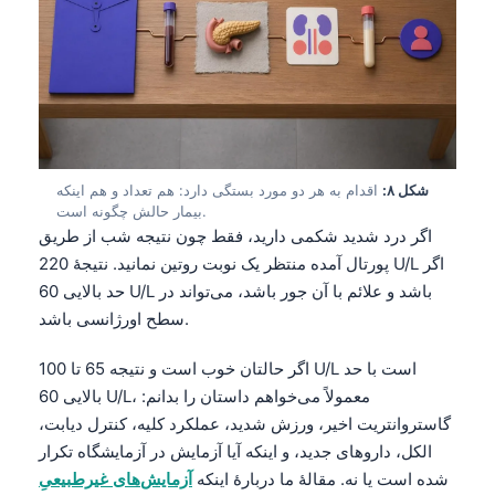
Català
O‘zbekcha
Українська
አማርኛ
Kiswahili
شکل ۸:
اقدام به هر دو مورد بستگی دارد: هم تعداد و هم اینکه
ភាសាខ្មែរ
بیمار حالش چگونه است.
اگر درد شدید شکمی دارید، فقط چون نتیجه شب از طریق
ဗမာစာ
پورتال آمده منتظر یک نوبت روتین نمانید. نتیجهٔ 220 U/L اگر
ไทย
حد بالایی 60 U/L باشد و علائم با آن جور باشد، می‌تواند در
Tagalog
سطح اورژانسی باشد.
Tiếng Việt
اگر حالتان خوب است و نتیجه 65 تا 100 U/L است با حد
Bahasa Melayu
بالایی 60 U/L، معمولاً می‌خواهم داستان را بدانم:
മലയാളം
گاستروانتریت اخیر، ورزش شدید، عملکرد کلیه، کنترل دیابت،
الکل، داروهای جدید، و اینکه آیا آزمایش در آزمایشگاه تکرار
ಕನ್ನಡ
شده است یا نه. مقالهٔ ما دربارهٔ اینکه
آزمایش‌های غیرطبیعیِ
ગુજરાતી