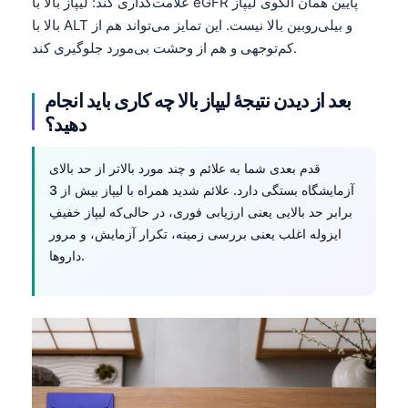
Gàidhlig
علامت‌گذاری کند: لیپاز بالا با eGFR پایین همان الگوی لیپاز
بالا با ALT و بیلی‌روبین بالا نیست. این تمایز می‌تواند هم از
Euskara
کم‌توجهی و هم از وحشت بی‌مورد جلوگیری کند.
Македонски јазик
Latviešu valoda
بعد از دیدن نتیجهٔ لیپاز بالا چه کاری باید انجام
دهید؟
Galego
অসমীয়া
قدم بعدی شما به علائم و چند مورد بالاتر از حد بالای
සිංහල
آزمایشگاه بستگی دارد. علائم شدید همراه با لیپاز بیش از 3
سنڌي
برابر حد بالایی یعنی ارزیابی فوری، در حالی‌که لیپاز خفیفِ
ایزوله اغلب یعنی بررسی زمینه، تکرار آزمایش، و مرور
پښتو
داروها.
Slovenčina
Hrvatski
Suomi
Қазақ тілі