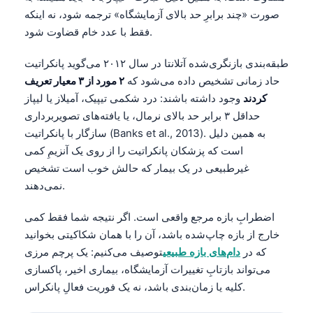
صورت «چند برابرِ حد بالای آزمایشگاه» ترجمه شود، نه اینکه
فقط با عدد خام قضاوت شود.
طبقه‌بندی بازنگری‌شده آتلانتا در سال ۲۰۱۲ می‌گوید پانکراتیت
حاد زمانی تشخیص داده می‌شود که
۲ مورد از ۳ معیار تعریف
کردند
وجود داشته باشند: درد شکمی تیپیک، آمیلاز یا لیپاز
حداقل ۳ برابر حد بالای نرمال، یا یافته‌های تصویربرداری
سازگار با پانکراتیت (Banks et al., 2013). به همین دلیل
است که پزشکان پانکراتیت را از روی یک آنزیمِ کمی
غیرطبیعی در یک بیمار که حالش خوب است تشخیص
نمی‌دهند.
اضطرابِ بازه مرجع واقعی است. اگر نتیجه شما فقط کمی
خارج از بازه چاپ‌شده باشد، آن را با همان شکاکیتی بخوانید
که در
دام‌های بازه طبیعی
توصیف می‌کنیم: یک پرچم مرزی
می‌تواند بازتابِ تغییرات آزمایشگاه، بیماری اخیر، پاکسازی
کلیه یا زمان‌بندی باشد، نه یک فوریت فعالِ پانکراس.