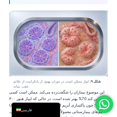
简体中文
Română
Türkçe
Ελληνικά
Português
Español
Italiano
עִבְרִית
Français
شکل ۹:
لیپاز ممکن است در دوران بهبود از پانکراتیت از علائم
العربية
عقب بماند.
این موضوع بیماران را شگفت‌زده می‌کند. ممکن است کسی
Deutsch
احساس کند 70% بهتر شده است، در حالی که لیپاز هنوز ۳۰۰
English
U/L است؛ چون پاکسازی آنزیم از روند بالینی عقب می‌ماند.
فارسی
تیم‌های بیمارستانی معمولاً درد، تب، وضعیت هیدراتاسیون،