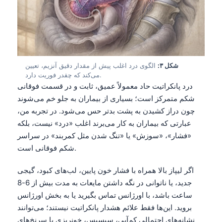
شکل ۳:
الگوی درد اغلب پیش از مقدار دقیق آنزیم، تعیین
می‌کند که چقدر فوریت دارد.
درد پانکراتیت حاد معمولاً عمیق، ثابت و در قسمت فوقانی
شکم متمرکز است؛ بسیاری از بیماران به جلو خم می‌شوند
چون دراز کشیدن به پشت بدتر حس می‌شود. در تجربه من،
عبارتی که بیماران به کار می‌برند اغلب «درد» نیست، بلکه
«فشار»، «سوزش» یا «تنگ شدن مثل کمربند» در سراسر
شکم فوقانی است.
اگر لیپاز بالا همراه با فشار خون پایین، لب‌های کبود، گیجی
جدید، یا ناتوانی در نگه داشتن مایعات به مدت بیش از 6-8
ساعت باشد، با اورژانس تماس بگیرید یا به بخش اورژانس
بروید. این‌ها فقط علائم هشدار پانکراتیت نیستند؛ می‌توانند
نشانه‌های احتمالی کم‌آبی، سپسیس، خونریزی یا سرنخ‌های