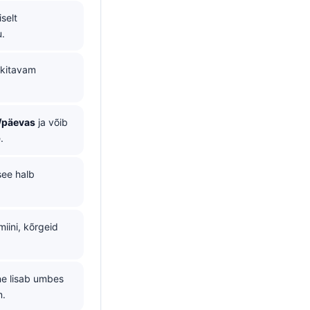
selt
u.
kitavam
/päevas
ja võib
.
see halb
iini, kõrgeid
ine lisab umbes
m.