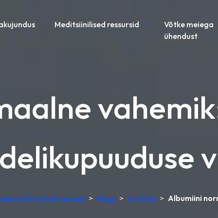
akujundus
Meditsiinilised ressursid
Võtke meiega
ühendust
maalne vahemik
edelikupuuduse v
, valmistatud Saksamaal
>
Blogi
>
Artiklid
>
Albumiini nor