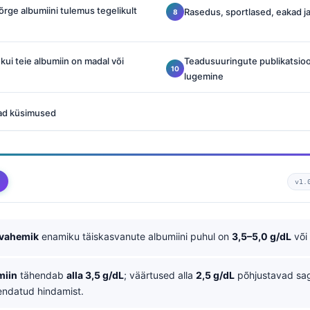
kõrge albumiini tulemus tegelikult
Rasedus, sportlased, eakad ja
kui teie albumiin on madal või
Teadusuuringute publikatsioo
lugemine
ad küsimused
v1.
vahemik
enamiku täiskasvanute albumiini puhul on
3,5–5,0 g/dL
või
miin
tähendab
alla 3,5 g/dL
; väärtused alla
2,5 g/dL
põhjustavad sage
rendatud hindamist.