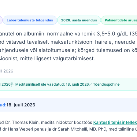
Laboritulemuste tõlgendus
2026. aasta uuendus
Patsientidele arus
anutel on albumiini normaalne vahemik 3,5–5,0 g/dL (35
 viitavad tavaliselt maksafunktsiooni häirele, neerude
 lahjendusele või alatoitumusele; kõrged tulemused on k
ioonist, mitte liigsest valgutarbimisest.
ill 2026
ll 2026
🩺 Meditsiiniliselt üle vaadatud:
18. juuli 2026
✅ Tõenduspõhine
ud:
18. juuli 2026
tud
Dr. Thomas Klein, meditsiinidoktor
koostöös
Kantesti tehisintellek
of dr Hans Weberi panus ja dr Sarah Mitchelli, MD, PhD, meditsiiniline