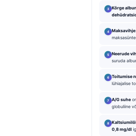
Kõrge album
தமிழ்
dehüdratsi
తెలుగు
मराठी
Maksavihje
maksasüntees
اردو
বাংলা
Neerude vih
Shqip
suruda albu
Magyar
Toitumise 
Slovenščina
lühiajalise 
한국어
Polski
A/G suhe
on
globuliine v
Lietuvių kalba
Русский
Kaltsiumilõ
ქართული
0,8 mg/dl
i