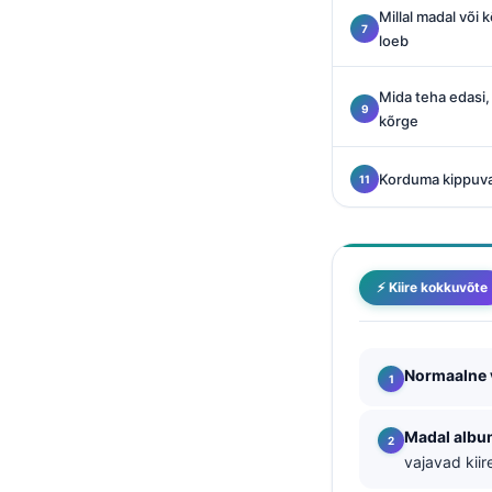
Català
Millal madal või 
loeb
O‘zbekcha
Українська
Mida teha edasi, 
kõrge
አማርኛ
Kiswahili
Korduma kippuv
ភាសាខ្មែរ
ဗမာစာ
ไทย
⚡ Kiire kokkuvõte
Tagalog
Tiếng Việt
Normaalne 
Bahasa Melayu
മലയാളം
Madal albu
ಕನ್ನಡ
vajavad kii
ગુજરાતી