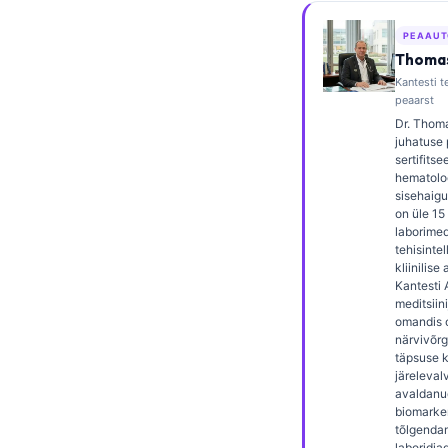
Frysk
PEAAUT
Esperanto
Thomas
Kantesti te
Беларуская мова
peaarst
Татар теле
Dr. Thoma
juhatuse 
Кыргызча
sertifitsee
hematolo
ئۇيغۇرچە
sisehaigus
on üle 1
Cebuano
laborimedi
tehisintel
Basa Jawa
kliinilise
ພາສາລາວ
Kantesti 
meditsiin
Монгол
omandis 
närvivõrg
Afrikaans
täpsuse kl
järelevalv
العربية المغربية
avaldanud
biomarker
Occitan
tõlgendam
laboridia