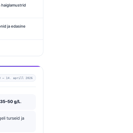
 haiglamustrid
nid ja edasine
0 —
14. aprill 2026
35–50 g/L
.
li turseid ja