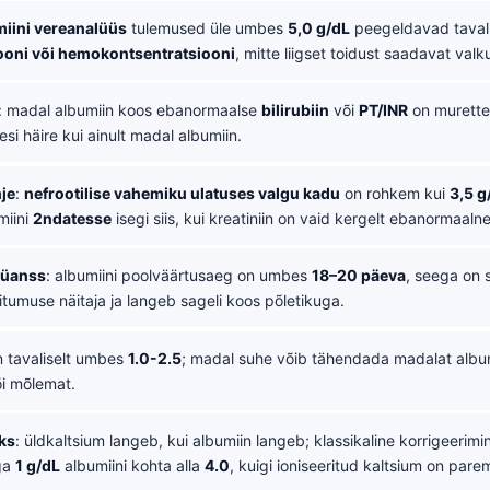
iini vereanalüüs
tulemused üle umbes
5,0 g/dL
peegeldavad tavali
ooni või hemokontsentratsiooni
, mitte liigset toidust saadavat valk
: madal albumiin koos ebanormaalse
bilirubiin
või
PT/INR
on murette
i häire kui ainult madal albumiin.
je
:
nefrootilise vahemiku ulatuses valgu kadu
on rohkem kui
3,5 g
miini
2ndatesse
isegi siis, kui kreatiniin on vaid kergelt ebanormaalne
nüanss
: albumiini poolväärtusaeg on umbes
18–20 päeva
, seega on 
toitumuse näitaja ja langeb sageli koos põletikuga.
 tavaliselt umbes
1.0-2.5
; madal suhe võib tähendada madalat album
õi mõlemat.
ks
: üldkaltsium langeb, kui albumiin langeb; klassikaline korrigeerim
ga
1 g/dL
albumiini kohta alla
4.0
, kuigi ioniseeritud kaltsium on pare