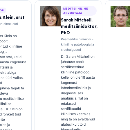
MEDITSIINILINE
OR
ARVUSTAJA
 Klein, arst
Sarah Mitchell,
hisintellekti
meditsiinidoktor,
PhD
s Klein on
Peameditsiininõunik -
poolt
kliiniline patoloogia ja
ritud kliiniline
sisehaigused
og ja
Dr. Sarah Mitchell on
te arst, kellel
juhatuse poolt
5 aasta kogemust
sertifitseeritud
tsiini ja
kliiniline patoloog,
lekti abiga
kellel on üle 18 aasta
 analüüsi vallas.
kogemust
AI
laborimeditsiinis ja
ijuhina tagab ta
diagnostilises
oleva
analüüsis. Tal on
u meditsiinilise
erialased
iinilise
sertifikaadid
e. Dr. Klein on
kliinilises keemias
 rohkelt töid
ning ta on avaldanud
ite
ulatuslikult töid
ise ja
biomarkerite
gnostika