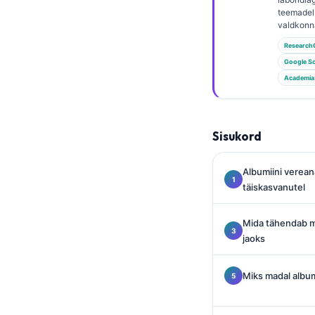
Gàidhlig
teemadel 
Euskara
valdkonn
Македонски јазик
Research
Google Sc
Latviešu valoda
Academia
Galego
অসমীয়া
Sisukord
සිංහල
سنڌي
Albumiini verea
پښتو
täiskasvanutel
Mida tähendab m
Slovenčina
jaoks
Hrvatski
Miks madal albumi
Suomi
Қазақ тілі