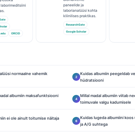
paneelide ja
laborimeditsiini
laborianalüüsi kohta
as.
kliinilises praktikas.
Gate
ResearchGate
holar
Google Scholar
.edu
ORCID
nalüüsi normaalne vahemik
Kuidas albumiin peegeldab ve
hüdratsiooni
adal albumiin maksafunktsiooni
Millal madal albumiin viitab 
toimuvale valgu kadumisele
Kuidas lugeda albumiini koos 
in ei ole ainult toitumise näitaja
ja A/G suhtega