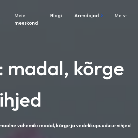
Meie
Blogi
Arendajad
Meist
meeskond
: madal, kõrge
ihjed
maalne vahemik: madal, kõrge ja vedelikupuuduse vihjed