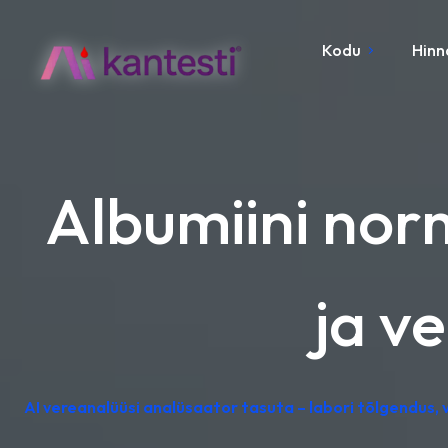
Kodu
Hinn
Albumiini nor
ja v
AI vereanalüüsi analüsaator tasuta – labori tõlgendus