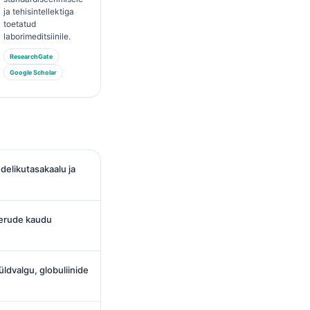
ja tehisintellektiga
toetatud
laborimeditsiinile.
ResearchGate
Google Scholar
delikutasakaalu ja
neerude kaudu
üldvalgu, globuliinide