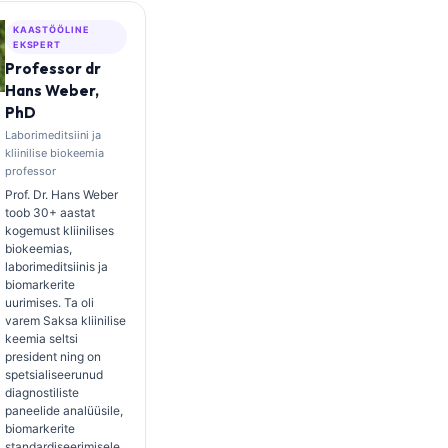
KAASTÖÖLINE
EKSPERT
Professor dr
Hans Weber,
PhD
Laborimeditsiini ja
kliinilise biokeemia
professor
Prof. Dr. Hans Weber
toob 30+ aastat
kogemust kliinilises
biokeemias,
laborimeditsiinis ja
biomarkerite
uurimises. Ta oli
varem Saksa kliinilise
keemia seltsi
president ning on
spetsialiseerunud
diagnostiliste
paneelide analüüsile,
biomarkerite
standardiseerimisele