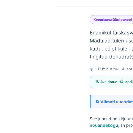
Keemiaanalüüsi paneel
Enamikul täiskasv
Madalad tulemused
kadu, põletikule,
tingitud dehüdrats
📖 ~11 minutit
📅
14. apr
📝 Avaldatud:
14. apri
🔄 Viimati uuendat
See juhend on kirjuta
Norsk bokmål
nõuandekogu
, sh pr
Ślōnskŏ gŏdka