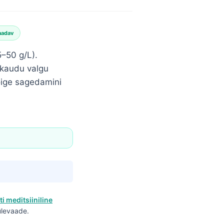
aadav
–50 g/L).
 kaudu valgu
õige sagedamini
ti meditsiiniline
 ülevaade.