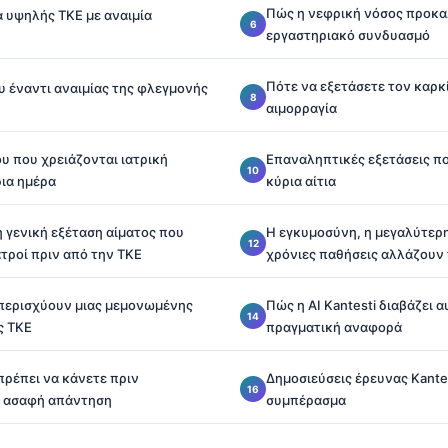
Πώς η νεφρική νόσος προκα
α υψηλής ΤΚΕ με αναιμία
εργαστηριακό συνδυασμό
Πότε να εξετάσετε τον καρκί
υ έναντι αναιμίας της φλεγμονής
αιμορραγία
υ που χρειάζονται ιατρική
Επαναληπτικές εξετάσεις π
δια ημέρα
κύρια αίτια
η γενική εξέταση αίματος που
Η εγκυμοσύνη, η μεγαλύτερη 
ατροί πριν από την ΤΚΕ
χρόνιες παθήσεις αλλάζουν 
 υπερισχύουν μιας μεμονωμένης
Πώς η AI Kantesti διαβάζει α
ς ΤΚΕ
πραγματική αναφορά
πρέπει να κάνετε πριν
Δημοσιεύσεις έρευνας Kantes
α ασαφή απάντηση
συμπέρασμα