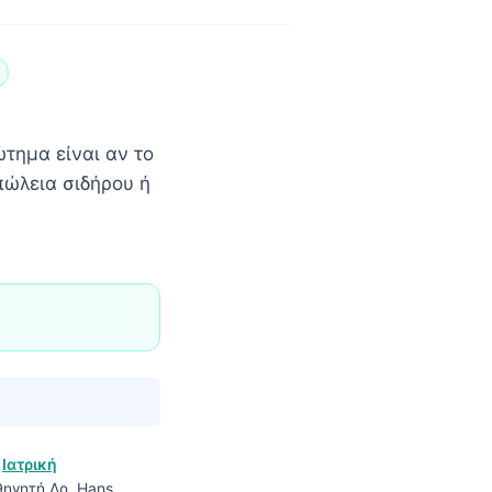
ώτημα είναι αν το
πώλεια σιδήρου ή
ο
Ιατρική
ηγητή Δρ. Hans