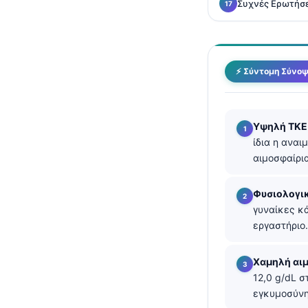
Συχνές Ερωτήσε
தமிழ்
తెలుగు
मराठी
⚡ Σύντομη Σύνο
اردو
বাংলা
Υψηλή ΤΚΕ 
Shqip
ίδια η αναι
Magyar
αιμοσφαίρια
Slovenščina
Φυσιολογικ
한국어
γυναίκες κ
Polski
εργαστήριο.
Lietuvių kalba
Χαμηλή αι
Русский
12,0 g/dL σ
ქართული
εγκυμοσύνη