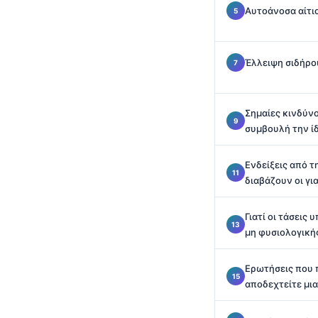
Català
Αυτοάνοσα αίτι
O‘zbekcha
Українська
Έλλειψη σιδήρο
አማርኛ
Kiswahili
Σημαίες κινδύνο
ភាសាខ្មែរ
συμβουλή την ί
ဗမာစာ
Ενδείξεις από τ
ไทย
διαβάζουν οι γι
Tagalog
Γιατί οι τάσεις
Tiếng Việt
μη φυσιολογική
Bahasa Melayu
മലയാളം
Ερωτήσεις που 
αποδεχτείτε μι
ಕನ್ನಡ
ગુજરાતી