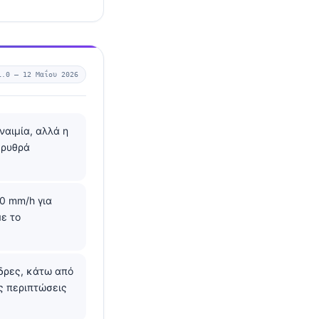
1.0 —
12 Μαΐου 2026
ναιμία, αλλά η
ερυθρά
0 mm/h για
ε το
δρες, κάτω από
ές περιπτώσεις