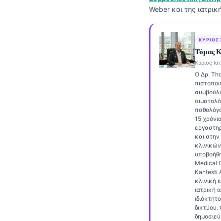
Weber και της ιατρικ
Frysk
Esperanto
ΚΎΡΙΟΣ
Беларуская мова
Τόμας 
Татар теле
Κύριος Ιατ
Ο Δρ. Tho
Кыргызча
πιστοποι
ئۇيغۇرچە
συμβούλι
αιματολό
Cebuano
παθολόγ
15 χρόνι
Basa Jawa
εργαστηρ
και στην
ພາສາລາວ
κλινικών
υποβοήθη
Монгол
Medical O
Kantesti 
Afrikaans
κλινική 
العربية المغربية
ιατρική 
ιδιόκτητ
Occitan
δικτύου. 
δημοσιεύ