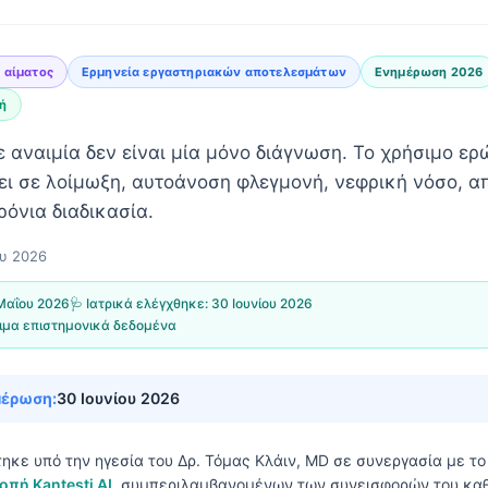
η αίματος
Ερμηνεία εργαστηριακών αποτελεσμάτων
Ενημέρωση 2026
νή
 αναιμία δεν είναι μία μόνο διάγνωση. Το χρήσιμο ερ
ι σε λοίμωξη, αυτοάνοση φλεγμονή, νεφρική νόσο, α
ρόνια διαδικασία.
ου 2026
Μαΐου 2026
🩺 Ιατρικά ελέγχθηκε:
30 Ιουνίου 2026
ιμα επιστημονικά δεδομένα
μέρωση:
30 Ιουνίου 2026
τηκε υπό την ηγεσία του
Δρ. Τόμας Κλάιν, MD
σε συνεργασία με τ
οπή Kantesti AI
, συμπεριλαμβανομένων των συνεισφορών του καθ