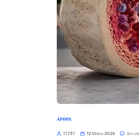
ΆΡΘΡΑ
1ΤΡ3Τ
12 Μαΐου 2026
Δεν υπ