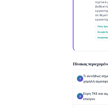
Gàidhlig
σχετικά 
βιοδεικτ
Euskara
εργαστη
σε θέμα
Македонски јазик
εργαστηρ
Latviešu valoda
Πύλη Έρε
Galego
Google Sc
Academia
অসমীয়া
සිංහල
سنڌي
Πίνακας περιεχομέν
پښتو
Τι συνήθως σημ
Slovenčina
χαμηλή αιμοσφα
Hrvatski
Εύρη ΤΚΕ και α
Suomi
επείγον
Қазақ тілі