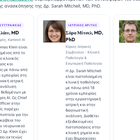
ής ανασκόπησης της Δρ. Sarah Mitchell, MD, PhD.
 ΣΥΓΓΡΑΦΈΑΣ
ΙΑΤΡΙΚΌΣ ΚΡΙΤΉΣ
Κλάιν, MD
Σάρα Μίτσελ, MD,
PhD
ρός, Kantesti AI
Κύριος Ιατρικός
mas Klein είναι
Σύμβουλος - Κλινική
ημένος από το
Παθολογία &
ο κλινικός
Εσωτερική Παθολογία
γος και
ος με πάνω από
Η Δρ. Sarah Mitchell
α εμπειρίας στη
είναι πιστοποιημένη
ιακή ιατρική
κλινική παθολόγος
 ανάλυση
με πάνω από 18
 δεδομένων με
χρόνια εμπειρίας
ση AI. Ως Chief
στην εργαστηριακή
fficer στην
ιατρική και στην
AI, παρέχει
διαγνωστική
εποπτεία για την
ανάλυση. Διαθέτει
ακρίβεια του
εξειδικευμένες
ου νευρωνικού
πιστοποιήσεις στην
Ο Δρ. Klein έχει
κλινική χημεία και
σει εκτενώς
έχει δημοσιεύσει