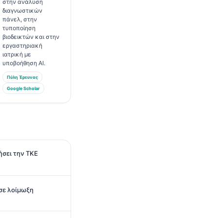
στην ανάλυση
διαγνωστικών
πάνελ, στην
τυποποίηση
βιοδεικτών και στην
εργαστηριακή
ιατρική με
υποβοήθηση AI.
Πύλη Έρευνας
Google Scholar
ήσει την ΤΚΕ
σε λοίμωξη