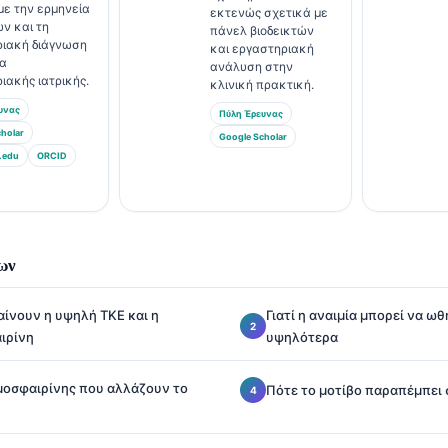
με την ερμηνεία
εκτενώς σχετικά με
ών και τη
πάνελ βιοδεικτών
ριακή διάγνωση
και εργαστηριακή
τα
ανάλυση στην
ιακής ιατρικής.
κλινική πρακτική.
υνας
Πύλη Έρευνας
holar
Google Scholar
.edu
ORCID
ων
αίνουν η υψηλή ΤΚΕ και η
Γιατί η αναιμία μπορεί να ωθ
ιρίνη
υψηλότερα
ιμοσφαιρίνης που αλλάζουν το
Πότε το μοτίβο παραπέμπει 