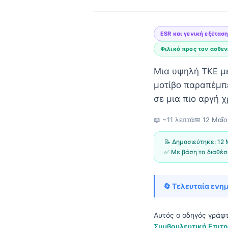
ESR και γενική εξέτασ
Φιλικό προς τον ασθε
Μια υψηλή ΤΚΕ με
μοτίβο παραπέμπε
σε μια πιο αργή χ
📖 ~11 λεπτά
📅
12 Μαΐ
📝 Δημοσιεύτηκε:
12 
✅ Με βάση τα διαθέσ
🔄 Τελευταία ενη
Norsk bokmål
Αυτός ο οδηγός γράφ
Ślōnskŏ gŏdka
Συμβουλευτική Επιτρ