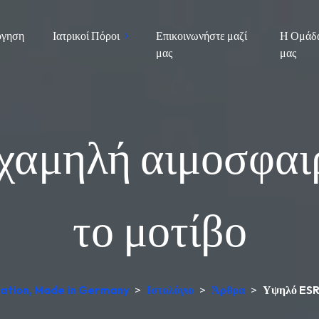
όγηση
Ιατρικοί Πόροι
Επικοινωνήστε μαζί
Η Ομάδ
μας
μας
αμηλή αιμοσφαιρ
το μοτίβο
etation, Made in Germany
>
Ιστολόγιο
>
Άρθρα
>
Υψηλό ESR 