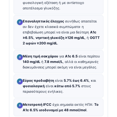
φυσιολογική εξέταση ή με αντίστοιχο
αποτέλεσμα γλυκόζης.
Επαναληπτικός έλεγχος
συνήθως απαιτείται
αν δεν έχετε κλασικά συμπτώματα· η
επιβεβαίωση μπορεί να είναι μια δεύτερη
A1c
≥6.5%
,
νηστική γλυκόζη ≥126 mg/dL
, ή
OGTT
2 ωρών ≥200 mg/dL
.
Μέση τιμή σακχάρου
για
A1c 6.5
είναι περίπου
140 mg/dL
ή
7.8 mmol/L
, αλλά οι καθημερινές
διακυμάνσεις μπορεί ακόμη να είναι μεγάλες.
Εύρος προδιαβήτη
είναι
5.7% έως 6.4%
, και
φυσιολογική
είναι
κάτω από 5.7%
στους
περισσότερους ενήλικες.
Μετατροπή IFCC
έχει σημασία εκτός ΗΠΑ:
Το
A1c 6.5% ισοδυναμεί με 48 mmol/mol
.