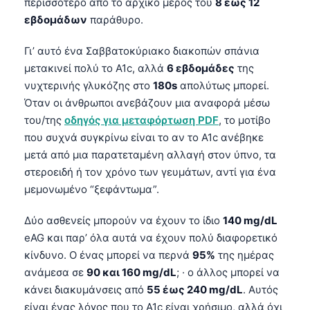
περισσότερο από το αρχικό μέρος του
8 έως 12
Čeština
εβδομάδων
παράθυρο.
日本語
Γι’ αυτό ένα Σαββατοκύριακο διακοπών σπάνια
Eesti
μετακινεί πολύ το A1c, αλλά
6 εβδομάδες
της
Azərbaycan dili
νυχτερινής γλυκόζης στο
180s
απολύτως μπορεί.
Bosanski
Όταν οι άνθρωποι ανεβάζουν μια αναφορά μέσω
του/της
οδηγός για μεταφόρτωση PDF
, το μοτίβο
Svenska
που συχνά συγκρίνω είναι το αν το A1c ανέβηκε
Српски језик
μετά από μια παρατεταμένη αλλαγή στον ύπνο, τα
Íslenska
στεροειδή ή τον χρόνο των γευμάτων, αντί για ένα
μεμονωμένο “ξεφάντωμα”.
Հայերեն
Bahasa Indonesia
Δύο ασθενείς μπορούν να έχουν το ίδιο
140 mg/dL
हिन्दी
eAG και παρ’ όλα αυτά να έχουν πολύ διαφορετικό
κίνδυνο. Ο ένας μπορεί να περνά
95%
της ημέρας
Nederlands
ανάμεσα σε
90 και 160 mg/dL
; · ο άλλος μπορεί να
Dansk
κάνει διακυμάνσεις από
55 έως 240 mg/dL
. Αυτός
Български
είναι ένας λόγος που το A1c είναι χρήσιμο, αλλά όχι