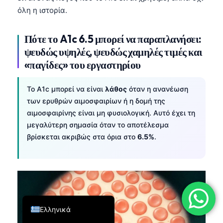
όλη η ιστορία.
فارسی
简体中文
Πότε το A1c 6.5 μπορεί να παραπλανήσει:
Română
ψευδώς υψηλές, ψευδώς χαμηλές τιμές και
Türkçe
«παγίδες» του εργαστηρίου
Português
Το A1c μπορεί να είναι
λάθος
όταν η ανανέωση
Español
των ερυθρών αιμοσφαιρίων ή η δομή της
Italiano
αιμοσφαιρίνης είναι μη φυσιολογική. Αυτό έχει τη
μεγαλύτερη σημασία όταν το αποτέλεσμα
עִבְרִית
βρίσκεται ακριβώς στα όρια στο
6.5%
.
Français
العربية
Deutsch
English
Ελληνικά