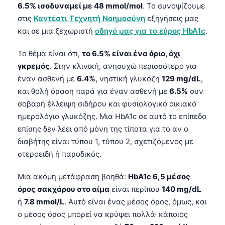
6.5% ισοδυναμεί με 48 mmol/mol
. Το συνοψίζουμε
στις
Καντέστι Τεχνητή Νοημοσύνη
εξηγήσεις μας
και σε μια ξεχωριστή
οδηγό μας για το εύρος HbA1c
.
Το θέμα είναι ότι,
το 6.5% είναι ένα όριο, όχι
γκρεμός
. Στην κλινική, ανησυχώ περισσότερο για
έναν ασθενή με
6.4%
, νηστική γλυκόζη
129 mg/dL
,
και θολή όραση παρά για έναν ασθενή με
6.5%
συν
σοβαρή έλλειψη σιδήρου και φυσιολογικό οικιακό
ημερολόγιο γλυκόζης. Μια HbA1c σε αυτό το επίπεδο
επίσης δεν λέει από μόνη της τίποτα για το αν ο
διαβήτης είναι τύπου 1, τύπου 2, σχετιζόμενος με
στεροειδή ή παροδικός.
Μια ακόμη μετάφραση βοηθά:
HbA1c 6,5 μέσος
όρος σακχάρου στο αίμα
είναι περίπου
140 mg/dL
ή
7.8 mmol/L
. Αυτό είναι ένας μέσος όρος, όμως, και
ο μέσος όρος μπορεί να κρύψει πολλά· κάποιος