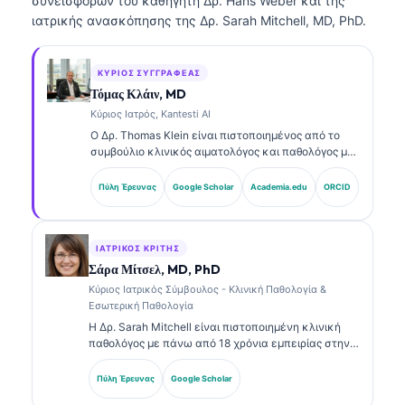
συνεισφορών του καθηγητή Δρ. Hans Weber και της
ιατρικής ανασκόπησης της Δρ. Sarah Mitchell, MD, PhD.
ΚΎΡΙΟΣ ΣΥΓΓΡΑΦΈΑΣ
Τόμας Κλάιν, MD
Κύριος Ιατρός, Kantesti AI
Ο Δρ. Thomas Klein είναι πιστοποιημένος από το
συμβούλιο κλινικός αιματολόγος και παθολόγος με
πάνω από 15 χρόνια εμπειρίας στη εργαστηριακή
ιατρική και στην ανάλυση κλινικών δεδομένων με
Πύλη Έρευνας
Google Scholar
Academia.edu
ORCID
υποβοήθηση AI. Ως Chief Medical Officer στην
Kantesti AI, παρέχει κλινική εποπτεία για την
ιατρική ακρίβεια του ιδιόκτητου νευρωνικού
δικτύου. Ο Δρ. Klein έχει δημοσιεύσει εκτενώς
ΙΑΤΡΙΚΌΣ ΚΡΙΤΉΣ
σχετικά με την ερμηνεία βιοδεικτών και τη
Σάρα Μίτσελ, MD, PhD
εργαστηριακή διάγνωση σε θέματα εργαστηριακής
Κύριος Ιατρικός Σύμβουλος - Κλινική Παθολογία &
ιατρικής.
Εσωτερική Παθολογία
Η Δρ. Sarah Mitchell είναι πιστοποιημένη κλινική
παθολόγος με πάνω από 18 χρόνια εμπειρίας στην
εργαστηριακή ιατρική και στην διαγνωστική
ανάλυση. Διαθέτει εξειδικευμένες πιστοποιήσεις
Πύλη Έρευνας
Google Scholar
στην κλινική χημεία και έχει δημοσιεύσει εκτενώς