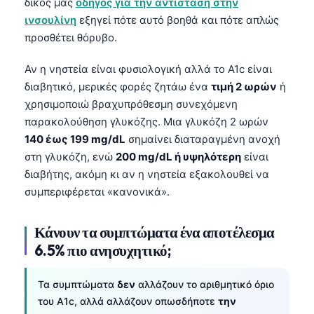
δικός μας
οδηγός για την αντίσταση στην
ινσουλίνη
εξηγεί πότε αυτό βοηθά και πότε απλώς
προσθέτει θόρυβο.
Αν η νηστεία είναι φυσιολογική αλλά το A1c είναι
διαβητικό, μερικές φορές ζητάω ένα
τιμή 2 ωρών
ή
χρησιμοποιώ βραχυπρόθεσμη συνεχόμενη
παρακολούθηση γλυκόζης. Μια γλυκόζη 2 ωρών
140 έως 199 mg/dL
σημαίνει διαταραγμένη ανοχή
στη γλυκόζη, ενώ
200 mg/dL ή υψηλότερη
είναι
διαβήτης, ακόμη κι αν η νηστεία εξακολουθεί να
συμπεριφέρεται «κανονικά».
Κάνουν τα συμπτώματα ένα αποτέλεσμα
6.5% πιο ανησυχητικό;
Τα συμπτώματα
δεν
αλλάζουν το αριθμητικό όριο
του A1c, αλλά αλλάζουν οπωσδήποτε
την