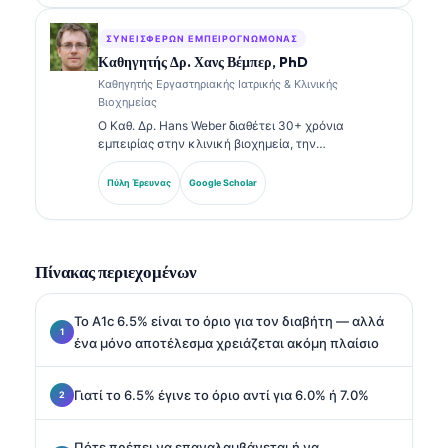
σχετικά με πάνελ βιοδεικτών και εργαστηριακή
ανάλυση στην κλινική πρακτική.
ΣΥΝΕΙΣΦΈΡΩΝ ΕΜΠΕΙΡΟΓΝΏΜΟΝΑΣ
Καθηγητής Δρ. Χανς Βέμπερ, PhD
Καθηγητής Εργαστηριακής Ιατρικής & Κλινικής
Βιοχημείας
Ο Καθ. Δρ. Hans Weber διαθέτει 30+ χρόνια
εμπειρίας στην κλινική βιοχημεία, την
εργαστηριακή ιατρική και την έρευνα βιοδεικτών.
Πρώην Πρόεδρος της Γερμανικής Εταιρείας Κλινικής
Πύλη Έρευνας
Google Scholar
Χημείας, ειδικεύεται στην ανάλυση διαγνωστικών
πάνελ, στην τυποποίηση βιοδεικτών και στην
εργαστηριακή ιατρική με υποβοήθηση AI.
Πίνακας περιεχομένων
Το A1c 6.5% είναι το όριο για τον διαβήτη — αλλά
ένα μόνο αποτέλεσμα χρειάζεται ακόμη πλαίσιο
Γιατί το 6.5% έγινε το όριο αντί για 6.0% ή 7.0%
Πότε πρέπει να επαναλαμβάνεται ή να