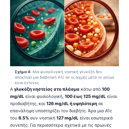
Σχήμα 4:
Μια φυσιολογική νηστική γλυκόζη δεν
αποκλείει μια διαβητική A1c αν οι αιχμές μετά το γεύμα
είναι έντονες.
A
γλυκόζη νηστείας στο πλάσμα
κάτω από
100
mg/dL
είναι φυσιολογική,
100 έως 125 mg/dL
είναι
προδιαβήτης, και
126 mg/dL ή υψηλότερη
σε
επανάληψη υποστηρίζει τον διαβήτη. Άρα μια A1c
του
6.5%
συν νηστική
127 mg/dL
είναι εσωτερικά
συνεπής. Για περισσότερα σχετικά με τις πρωινές