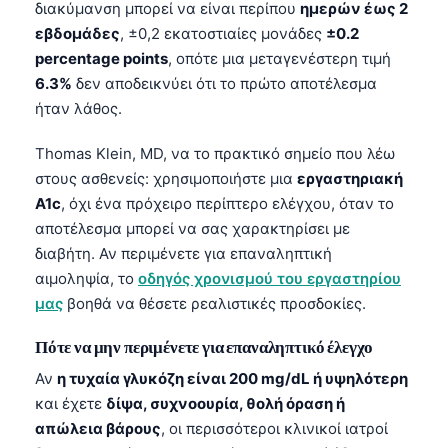
διακύμανση μπορεί να είναι περίπου
ημερών έως 2
εβδομάδες
, ±0,2 εκατοστιαίες μονάδες
±0.2
percentage points
, οπότε μια μεταγενέστερη τιμή
6.3%
δεν αποδεικνύει ότι το πρώτο αποτέλεσμα
ήταν λάθος.
Thomas Klein, MD, να το πρακτικό σημείο που λέω
στους ασθενείς: χρησιμοποιήστε μια
εργαστηριακή
A1c
, όχι ένα πρόχειρο περίπτερο ελέγχου, όταν το
αποτέλεσμα μπορεί να σας χαρακτηρίσει με
διαβήτη. Αν περιμένετε για επαναληπτική
αιμοληψία, το
οδηγός χρονισμού του εργαστηρίου
μας
βοηθά να θέσετε ρεαλιστικές προσδοκίες.
Πότε να μην περιμένετε για επαναληπτικό έλεγχο
Αν
η τυχαία γλυκόζη είναι 200 mg/dL ή υψηλότερη
και έχετε
δίψα, συχνοουρία, θολή όραση ή
απώλεια βάρους
, οι περισσότεροι κλινικοί ιατροί