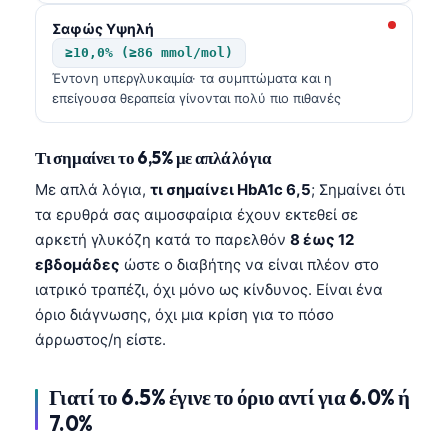
Σαφώς Υψηλή
≥10,0% (≥86 mmol/mol)
Έντονη υπεργλυκαιμία· τα συμπτώματα και η
επείγουσα θεραπεία γίνονται πολύ πιο πιθανές
Τι σημαίνει το 6,5% με απλά λόγια
Με απλά λόγια,
τι σημαίνει HbA1c 6,5
; Σημαίνει ότι
τα ερυθρά σας αιμοσφαίρια έχουν εκτεθεί σε
αρκετή γλυκόζη κατά το παρελθόν
8 έως 12
εβδομάδες
ώστε ο διαβήτης να είναι πλέον στο
ιατρικό τραπέζι, όχι μόνο ως κίνδυνος. Είναι ένα
όριο διάγνωσης, όχι μια κρίση για το πόσο
άρρωστος/η είστε.
Γιατί το 6.5% έγινε το όριο αντί για 6.0% ή
7.0%