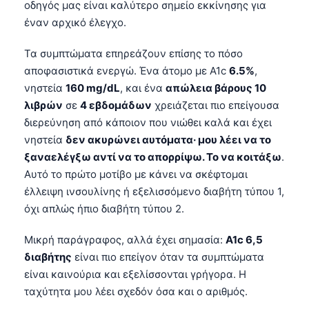
Gàidhlig
οδηγός μας είναι καλύτερο σημείο εκκίνησης για
έναν αρχικό έλεγχο.
Euskara
Македонски јазик
Τα συμπτώματα επηρεάζουν επίσης το πόσο
Latviešu valoda
αποφασιστικά ενεργώ. Ένα άτομο με A1c
6.5%
,
νηστεία
160 mg/dL
, και ένα
απώλεια βάρους 10
Galego
λιβρών
σε
4 εβδομάδων
χρειάζεται πιο επείγουσα
অসমীয়া
διερεύνηση από κάποιον που νιώθει καλά και έχει
සිංහල
νηστεία
δεν ακυρώνει αυτόματα· μου λέει να το
ξαναελέγξω αντί να το απορρίψω. Το να κοιτάξω
.
سنڌي
Αυτό το πρώτο μοτίβο με κάνει να σκέφτομαι
پښتو
έλλειψη ινσουλίνης ή εξελισσόμενο διαβήτη τύπου 1,
όχι απλώς ήπιο διαβήτη τύπου 2.
Slovenčina
Μικρή παράγραφος, αλλά έχει σημασία:
A1c 6,5
Hrvatski
διαβήτης
είναι πιο επείγον όταν τα συμπτώματα
είναι καινούρια και εξελίσσονται γρήγορα. Η
Suomi
ταχύτητα μου λέει σχεδόν όσα και ο αριθμός.
Қазақ тілі