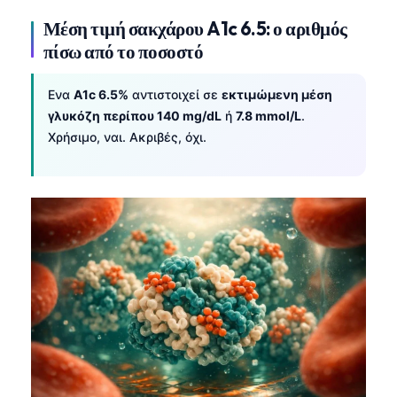
Català
Μέση τιμή σακχάρου A1c 6.5: ο αριθμός
O‘zbekcha
πίσω από το ποσοστό
Українська
Ενα
A1c 6.5%
αντιστοιχεί σε
εκτιμώμενη μέση
አማርኛ
γλυκόζη περίπου 140 mg/dL
ή
7.8 mmol/L
.
Kiswahili
Χρήσιμο, ναι. Ακριβές, όχι.
ភាសាខ្មែរ
ဗမာစာ
ไทย
Tagalog
Tiếng Việt
Bahasa Melayu
മലയാളം
ಕನ್ನಡ
ગુજરાતી