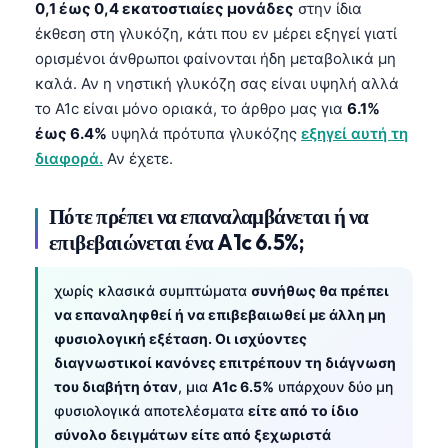
0,1 έως 0,4 εκατοστιαίες μονάδες
στην ίδια
έκθεση στη γλυκόζη, κάτι που εν μέρει εξηγεί γιατί
ορισμένοι άνθρωποι φαίνονται ήδη μεταβολικά μη
καλά. Αν η νηστική γλυκόζη σας είναι υψηλή αλλά
το A1c είναι μόνο οριακά, το άρθρο μας για
6.1%
έως 6.4%
υψηλά πρότυπα γλυκόζης
εξηγεί αυτή τη
διαφορά.
Αν έχετε.
Πότε πρέπει να επαναλαμβάνεται ή να
επιβεβαιώνεται ένα A1c 6.5%;
χωρίς κλασικά συμπτώματα
συνήθως θα πρέπει
να επαναληφθεί ή να επιβεβαιωθεί με άλλη μη
φυσιολογική εξέταση. Οι ισχύοντες
διαγνωστικοί κανόνες επιτρέπουν τη διάγνωση
του διαβήτη όταν
, μια
A1c 6.5%
υπάρχουν δύο μη
φυσιολογικά αποτελέσματα
είτε από το ίδιο
σύνολο δειγμάτων είτε από ξεχωριστά