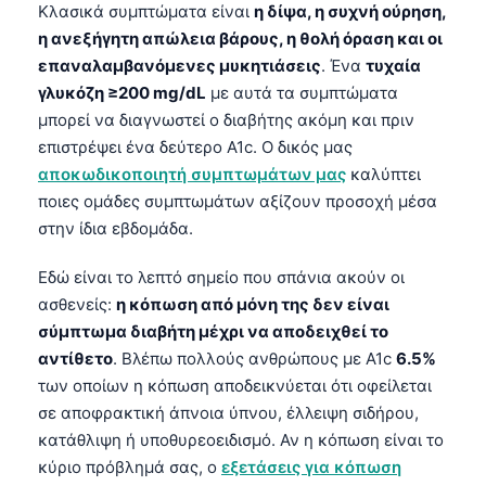
Κλασικά συμπτώματα είναι
η δίψα, η συχνή ούρηση,
Frysk
η ανεξήγητη απώλεια βάρους, η θολή όραση και οι
Esperanto
επαναλαμβανόμενες μυκητιάσεις
. Ένα
τυχαία
γλυκόζη ≥200 mg/dL
με αυτά τα συμπτώματα
Беларуская мова
μπορεί να διαγνωστεί ο διαβήτης ακόμη και πριν
Татар теле
επιστρέψει ένα δεύτερο A1c. Ο δικός μας
Кыргызча
αποκωδικοποιητή συμπτωμάτων μας
καλύπτει
ποιες ομάδες συμπτωμάτων αξίζουν προσοχή μέσα
ئۇيغۇرچە
στην ίδια εβδομάδα.
Cebuano
Basa Jawa
Εδώ είναι το λεπτό σημείο που σπάνια ακούν οι
ασθενείς:
η κόπωση από μόνη της δεν είναι
ພາສາລາວ
σύμπτωμα διαβήτη μέχρι να αποδειχθεί το
Монгол
αντίθετο
. Βλέπω πολλούς ανθρώπους με A1c
6.5%
Afrikaans
των οποίων η κόπωση αποδεικνύεται ότι οφείλεται
σε αποφρακτική άπνοια ύπνου, έλλειψη σιδήρου,
العربية المغربية
κατάθλιψη ή υποθυρεοειδισμό. Αν η κόπωση είναι το
Occitan
κύριο πρόβλημά σας, ο
εξετάσεις για κόπωση