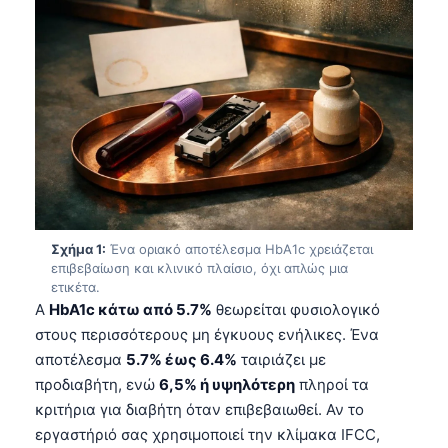
Σχήμα 1:
Ένα οριακό αποτέλεσμα HbA1c χρειάζεται
επιβεβαίωση και κλινικό πλαίσιο, όχι απλώς μια
ετικέτα.
A
HbA1c κάτω από 5.7%
θεωρείται φυσιολογικό
στους περισσότερους μη έγκυους ενήλικες. Ένα
αποτέλεσμα
5.7% έως 6.4%
ταιριάζει με
προδιαβήτη, ενώ
6,5% ή υψηλότερη
πληροί τα
κριτήρια για διαβήτη όταν επιβεβαιωθεί. Αν το
εργαστήριό σας χρησιμοποιεί την κλίμακα IFCC,