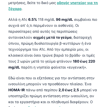
μετρήσεις, δείτε το δικό μας
οδηγός νηστείας για τη
ζάχαρο
.
Αλλά η A1c
6.5%
118 mg/dL
96 mg/dL
συμβαίνει πιο
συχνά απ’ ό,τι περιμένουν οι ασθενείς. Οι
περισσότερες από αυτές τις περιπτώσεις
αντανακλούν
αιχμές μετά το γεύμα
, διαταραχή
ύπνου, πρώιμη δυσλειτουργία β-κυττάρων ή ένα
τεχνούργημα του A1c. Από την εμπειρία μου, οι
κλασικοί είναι όσοι τρώνε βαριά το βράδυ· οι τιμές
τους 2 ωρών μετά το γεύμα φτάνουν
180 έως 220
mg/dL
παρότι η νηστεία φαίνεται «ευγενική».
Εδώ είναι που οι εξετάσεις για την αντίσταση στην
ινσουλίνη μπορούν να προσθέσουν πλαίσιο. Ένα
HOMA-IR
πάνω από περίπου
2,0 έως 2,5
μπορεί να
υποστηρίζει πρώιμη αντίσταση στην ινσουλίνη, αν
και τα εργαστήρια και οι πληθυσμοί διαφέρουν. Ο