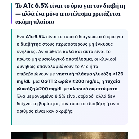
Το A1c 6.5% είναι το όριο για τον διαβήτη
— αλλά ένα μόνο αποτέλεσμα χρειάζεται
ακόμη πλαίσιο
Ενα
A1c 6.5%
είναι το τυπικό διαγνωστικό όριο για
ο διαβήτης
στους περισσότερους μη έγκυους
ενήλικες. Αν νιώθετε καλά και αυτό είναι το
πρώτο μη φυσιολογικό αποτέλεσμα, οι κλινικοί
συνήθως επαναλαμβάνουν το A1c ή το
επιβεβαιώνουν με
νηστική πλάσμα γλυκόζη ≥126
mg/dL
, μια
OGTT 2 ωρών ≥200 mg/dL
, ή
τυχαία
γλυκόζη ≥200 mg/dL με κλασικά συμπτώματα
.
Ένα μεμονωμένο
6.5%
είναι σοβαρό, αλλά δεν
δείχνει τη βαρύτητα, τον τύπο του διαβήτη ή αν ο
αριθμός είναι καν ακριβής.