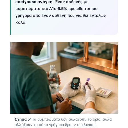
επείγουσα ανάγκη
. Ένας ασθενής με
συμπτώματα και A1c
6.5%
προωθείται πιο
γρήγορα από έναν ασθενή που νιώθει εντελώς
καλά.
Norsk bokmål
Σχήμα 5:
Τα συμπτώματα δεν αλλάζουν το όριο, αλλά
Ślōnskŏ gŏdka
αλλάζουν το πόσο γρήγορα δρουν οι κλινικοί.