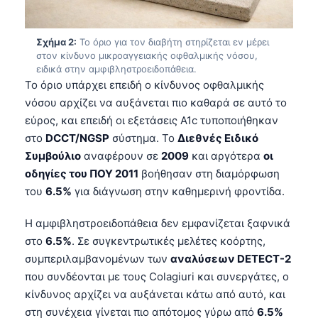
Σχήμα 2:
Το όριο για τον διαβήτη στηρίζεται εν μέρει
στον κίνδυνο μικροαγγειακής οφθαλμικής νόσου,
ειδικά στην αμφιβληστροειδοπάθεια.
Το όριο υπάρχει επειδή ο κίνδυνος οφθαλμικής
νόσου αρχίζει να αυξάνεται πιο καθαρά σε αυτό το
εύρος, και επειδή οι εξετάσεις A1c τυποποιήθηκαν
στο
DCCT/NGSP
σύστημα. Το
Διεθνές Ειδικό
Συμβούλιο
αναφέρουν σε
2009
και αργότερα
οι
οδηγίες του ΠΟΥ 2011
βοήθησαν στη διαμόρφωση
του
6.5%
για διάγνωση στην καθημερινή φροντίδα.
Η αμφιβληστροειδοπάθεια δεν εμφανίζεται ξαφνικά
στο
6.5%
. Σε συγκεντρωτικές μελέτες κοόρτης,
συμπεριλαμβανομένων των
αναλύσεων DETECT-2
που συνδέονται με τους Colagiuri και συνεργάτες, ο
κίνδυνος αρχίζει να αυξάνεται κάτω από αυτό, και
στη συνέχεια γίνεται πιο απότομος γύρω από
6.5%