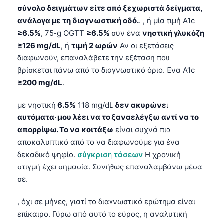
σύνολο δειγμάτων είτε από ξεχωριστά δείγματα,
ανάλογα με τη διαγνωστική οδό.
. , ή μία τιμή A1c
≥6.5%
, 75-g OGTT
≥6.5%
συν ένα
νηστική γλυκόζη
≥126 mg/dL
, ή
τιμή 2 ωρών
Αν οι εξετάσεις
διαφωνούν, επαναλάβετε την εξέταση που
βρίσκεται πάνω από το διαγνωστικό όριο. Ένα A1c
≥200 mg/dL
.
με νηστική
6.5%
118 mg/dL
δεν ακυρώνει
αυτόματα· μου λέει να το ξαναελέγξω αντί να το
απορρίψω. Το να κοιτάξω
είναι συχνά πιο
αποκαλυπτικό από το να διαφωνούμε για ένα
δεκαδικό ψηφίο.
σύγκριση τάσεων
Η χρονική
στιγμή έχει σημασία. Συνήθως επαναλαμβάνω μέσα
σε.
, όχι σε μήνες, γιατί το διαγνωστικό ερώτημα είναι
επίκαιρο. Γύρω από αυτό το εύρος, η αναλυτική