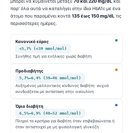
μπορεί να κυμαίνεται μεταξύ
70 και 220 mg/dL
και
παρ’ όλα αυτά να καταλήγει στην ίδια HbA1c με ένα
άτομο που παραμένει κοντά
135 έως 150 mg/dL
τις
περισσότερες ημέρες.
Κανονικό εύρος
<5,7% (<39 mmol/mol)
Συνήθης τιμή για ενήλικες χωρίς διαβήτη
Προδιαβήτης
5,7%–6,4% (39–46 mmol/mol)
Αυξημένος μελλοντικός κίνδυνος διαβήτη· συχνά
συνδυάζεται με αντίσταση στην ινσουλίνη
Όριο διαβήτη
6,5%–6,9% (48–52 mmol/mol)
Πληροί τα κριτήρια για διαβήτη όταν επιβεβαιώνεται ή
όταν αντιστοιχεί με μη φυσιολογική γλυκόζη