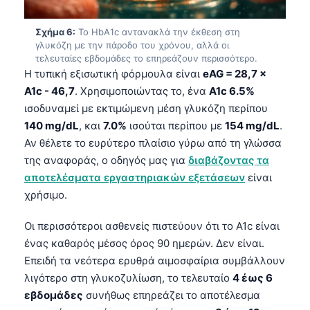
தமிழ்
Σχήμα 6:
Το HbA1c αντανακλά την έκθεση στη
తెలుగు
γλυκόζη με την πάροδο του χρόνου, αλλά οι
τελευταίες εβδομάδες το επηρεάζουν περισσότερο.
मराठी
Η τυπική εξισωτική φόρμουλα είναι
eAG = 28,7 ×
اردو
A1c - 46,7
. Χρησιμοποιώντας το, ένα
A1c 6.5%
ισοδυναμεί με εκτιμώμενη μέση γλυκόζη περίπου
বাংলা
140 mg/dL
, και
7.0%
ισούται περίπου με
154 mg/dL
.
Shqip
Αν θέλετε το ευρύτερο πλαίσιο γύρω από τη γλώσσα
Magyar
της αναφοράς, ο οδηγός μας για
διαβάζοντας τα
αποτελέσματα εργαστηριακών εξετάσεων
είναι
Slovenščina
χρήσιμο.
한국어
Οι περισσότεροι ασθενείς πιστεύουν ότι το A1c είναι
Polski
ένας καθαρός μέσος όρος 90 ημερών. Δεν είναι.
Lietuvių kalba
Επειδή τα νεότερα ερυθρά αιμοσφαίρια συμβάλλουν
Русский
λιγότερο στη γλυκοζυλίωση, το τελευταίο
4 έως 6
ქართული
εβδομάδες
συνήθως επηρεάζει το αποτέλεσμα