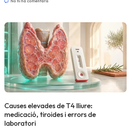
No hi ha comentaris
📅 2 d’agost de 2026 📝 Publicat: 2 d’agost de 2026 🩺
Revisat mèdicament: 2 d’agost de 2026 […]
Causes elevades de T4 lliure:
medicació, tiroides i errors de
laboratori