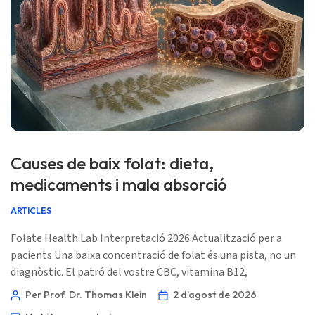
Causes de baix folat: dieta,
medicaments i mala absorció
ARTICLES
Folate Health Lab Interpretació 2026 Actualització per a
pacients Una baixa concentració de folat és una pista, no un
diagnòstic. El patró del vostre CBC, vitamina B12,
medicaments, consum d’alcohol i símptomes digestius
Per Prof. Dr. Thomas Klein
2 d’agost de 2026
normalment assenyala la següent prova útil. 📖 ~11 minuts