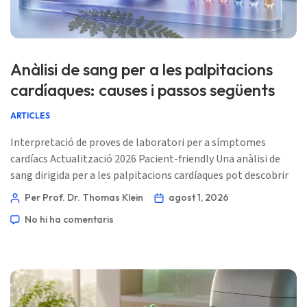
Anàlisi de sang per a les palpitacions
cardíaques: causes i passos següents
ARTICLES
Interpretació de proves de laboratori per a símptomes
cardíacs Actualització 2026 Pacient-friendly Una anàlisi de
sang dirigida per a les palpitacions cardíaques pot descobrir
desencadenants reversibles, però no pot diagnosticar el
Per Prof. Dr. Thomas Klein
agost 1, 2026
ritme en si. Així és com els clínics combinen els resultats de
No hi ha comentaris
laboratori amb una avaluació basada en ECG. 📖 ~11 minuts
📅 1 d’agost de 2026 📝 Publicat: 1 d’agost de 2026 🩺
Revisat mèdicament: 1 d’agost de 2026 ✅ Basat en
l’evidència […]