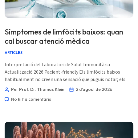
Símptomes de limfòcits baixos: quan
cal buscar atenció mèdica
ARTICLES
Interpretació del Laboratori de Salut Immunitària
Actualització 2026 Pacient-friendly Els limfòcits baixos
habitualment no creen una sensació que puguis notar; els
símptomes normalment provenen d’una infecció, de l’efecte
Per Prof. Dr. Thomas Klein
2 d’agost de 2026
d’un medicament o d’una condició immunitària que hi ha
No hi ha comentaris
darrere del resultat. El problema pràctic és si el recompte
absolut de limfòcits és persistentment baix i si hi ha febre,
infeccions recurrents o altres recompte sanguinis anormals
[…]