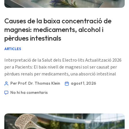
Causes de la baixa concentració de
magnesi: medicaments, alcohol i
pèrdues intestinals
ARTICLES
Interpretació de la Salut dels Electro·lits Actualització 2026
per a Pacients: El baix nivell de magnesi sol ser causat per
pèrdues renals per medicaments, una absorció intestinal
reduïda, diarrea prolongada o un consum elevat d’alcohol—
Per Prof. Dr. Thomas Klein
agost 1, 2026
no pas simplement per una dieta baixa en magnesi. El patró
No hi ha comentaris
de potassi, calci, funció renal, medicaments i símptomes de
les femtes normalment assenyala l’origen. 📖 ~11 minuts 📅
1 d’agost de 2026 📝 Publicat: […]