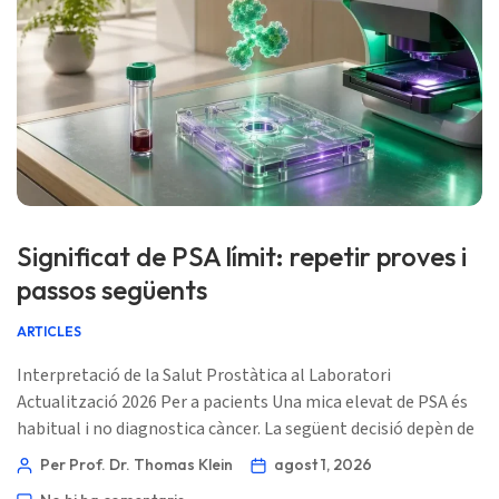
Norsk bokmål
Ślōnskŏ gŏdka
Frysk
Esperanto
Беларуская мова
Significat de PSA límit: repetir proves i
Татар теле
passos següents
Кыргызча
ARTICLES
ئۇيغۇرچە
Interpretació de la Salut Prostàtica al Laboratori
Cebuano
Actualització 2026 Per a pacients Una mica elevat de PSA és
Basa Jawa
habitual i no diagnostica càncer. La següent decisió depèn de
l’edat, els resultats previs, els símptomes urinàries recents,
ພາສາລາວ
Per Prof. Dr. Thomas Klein
agost 1, 2026
els medicaments i si el resultat es manté en una prova de
Монгол