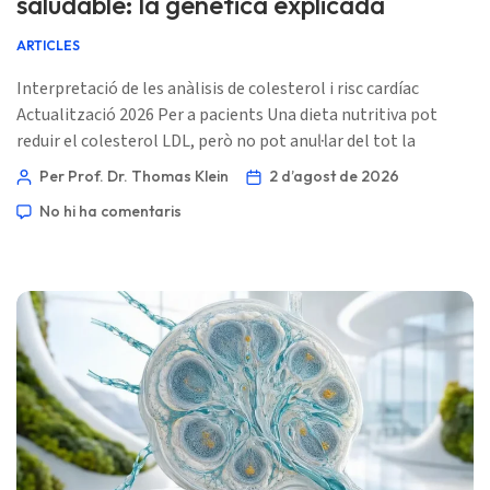
saludable: la genètica explicada
ARTICLES
Interpretació de les anàlisis de colesterol i risc cardíac
Actualització 2026 Per a pacients Una dieta nutritiva pot
reduir el colesterol LDL, però no pot anul·lar del tot la
depuració hereditària de l’LDL, la disfunció tiroïdal,
Per Prof. Dr. Thomas Klein
2 d’agost de 2026
determinats medicaments o un resultat de prova únic
No hi ha comentaris
enganyós. El següent pas útil és identificar quin mecanisme
s’ajusta al teu patró lipídic. 📖 ~11 minuts 📅 2 d’agost de
2026 […]