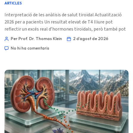
ARTICLES
Interpretació de les anàlisis de salut tiroïdal Actualització
2026 per a pacients Un resultat elevat de T4 lliure pot
reflectir un excés real d’hormones tiroïdals, però també pot
aparèixer per la presa de levotiroxina en el moment de
Per Prof. Dr. Thomas Klein
2 d’agost de 2026
l’anàlisi, biotina, heparina, una malaltia o una prova (assay)
No hi ha comentaris
que pot induir a error. El valor de TSH, la llista de
medicaments, el moment de la recollida de la mostra i el
mètode de repetir la prova normalment separen aquestes
possibilitats. 📖 ~10-12 minuts 📅 2 d’agost de 2026 📝 […]