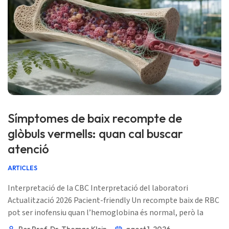
Símptomes de baix recompte de
glòbuls vermells: quan cal buscar
atenció
ARTICLES
Interpretació de la CBC Interpretació del laboratori
Actualització 2026 Pacient-friendly Un recompte baix de RBC
pot ser inofensiu quan l’hemoglobina és normal, però la
falta d’aire en repòs, el desmai, el dolor al pit o els signes de