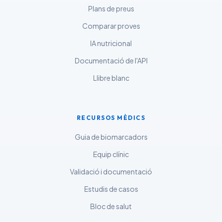
Plans de preus
മലയാളം
Comparar proves
ಕನ್ನಡ
ગુજરાતી
IA nutricional
தமிழ்
Documentació de l'API
తెలుగు
Llibre blanc
मराठी
اردو
RECURSOS MÈDICS
বাংলা
Guia de biomarcadors
Shqip
Equip clínic
Magyar
Validació i documentació
Slovenščina
Estudis de casos
한국어
Bloc de salut
Polski