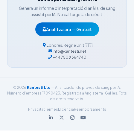
Nederlands
Genera un informe d’interpretació d’anàlisi de sang
Dansk
assistit per IA. No cal targeta de crèdit.
Български
Analitza ara — Gratuït
فارسی
简体中文
Londres
,
Regne Unit
🇬🇧
info@kantesti.net
Română
+44 7508 364740
Türkçe
Ελληνικά
Português
© 2026
Kantesti Ltd
— Analitzador de proves de sang per IA.
Español
Número d'empresa 17090423. Registrada a Anglaterra i Gal·les. Tots
els drets reservats.
Italiano
Privacitat
Termes
Llicència
Reemborsaments
עִבְרִית
Français
العربية