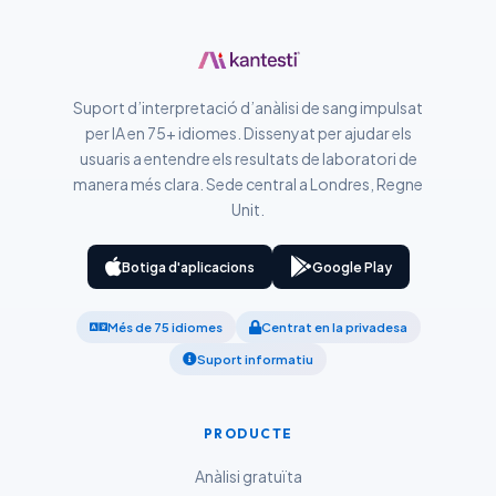
Slovenčina
Hrvatski
Suomi
Suport d’interpretació d’anàlisi de sang impulsat
Қазақ тілі
per IA en 75+ idiomes. Dissenyat per ajudar els
O‘zbekcha
usuaris a entendre els resultats de laboratori de
manera més clara. Sede central a Londres, Regne
Українська
Unit.
አማርኛ
Kiswahili
Botiga d'aplicacions
Google Play
ភាសាខ្មែរ
Més de 75 idiomes
Centrat en la privadesa
ဗမာစာ
Suport informatiu
ไทย
Tagalog
PRODUCTE
Tiếng Việt
Anàlisi gratuïta
Bahasa Melayu