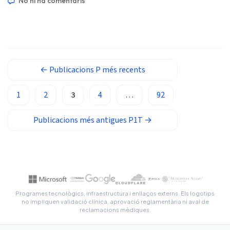
No hi ha comentaris
repetició acuradament preparada. 📖 ~11 minuts 📅 1
Afrikaans
d’agost de 2026 📝 Publicat: 1 d’agost de 2026 🩺 Mèdic […]
العربية المغربية
Occitan
Gàidhlig
←
Publicacions
P més recents
Euskara
1
2
3
4
…
92
Македонски јазик
Latviešu valoda
Publicacions més antigues
P1T
→
Galego
অসমীয়া
සිංහල
سنڌي
Programes tecnològics, infraestructura i enllaços externs. Els logotips
پښتو
no impliquen validació clínica, aprovació reglamentària ni aval de
reclamacions mèdiques.