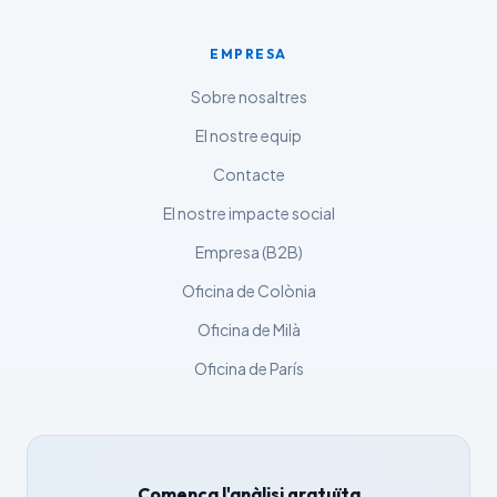
Lietuvių kalba
Русский
EMPRESA
ქართული
Sobre nosaltres
Čeština
El nostre equip
日本語
Contacte
Eesti
El nostre impacte social
Azərbaycan dili
Empresa (B2B)
Bosanski
Oficina de Colònia
Svenska
Oficina de Milà
Српски језик
Íslenska
Oficina de París
Հայերեն
Bahasa Indonesia
हिन्दी
Comença l'anàlisi gratuïta