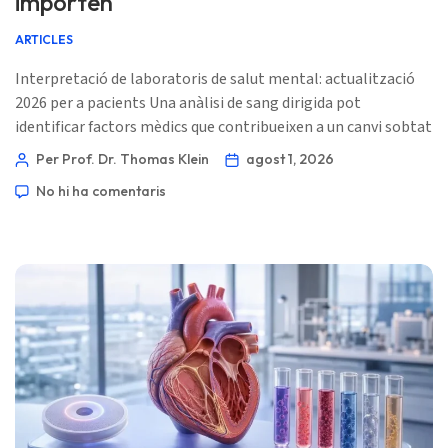
importen
ARTICLES
Interpretació de laboratoris de salut mental: actualització
2026 per a pacients Una anàlisi de sang dirigida pot
identificar factors mèdics que contribueixen a un canvi sobtat
de l’estat d’ànim, però cap panell de laboratori pot
Per Prof. Dr. Thomas Klein
agost 1, 2026
diagnosticar el trastorn bipolar, la depressió, el trauma o
No hi ha comentaris
l’estrès en les relacions. La pregunta útil no és “quin test
demostra les meves oscil·lacions de l’estat d’ànim?” sinó
“quines pistes mèdiques reversibles s’ajusten al meu patró?”
📖 ~11 minuts 📅 […]