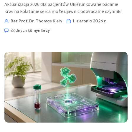
Aktualizacja 2026 dla pacjentów Ukierunkowane badanie
krwi na kołatanie serca może ujawnić odwracalne czynniki
wyzwalające, ale nie może zdiagnozować samego rytmu.
Bez Prof. Dr. Thomas Klein
1. sierpnia 2026 r.
Oto jak klinicyści łączą wyniki badań laboratoryjnych z oceną
Żŏdnych kōmyntŏrzy
opartą na EKG. 📖 ~11 minut 📅 1 sierpnia 2026 📝
Opublikowano: 1 sierpnia 2026 🩺 Medycznie zweryfikowano:
1 sierpnia 2026 ✅ Oparte na dowodach […]