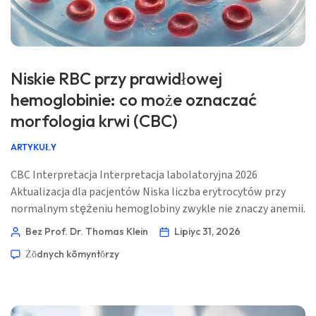
Niskie RBC przy prawidłowej
hemoglobinie: co może oznaczać
morfologia krwi (CBC)
ARTYKUŁY
CBC Interpretacja Interpretacja labolatoryjna 2026
Aktualizacja dla pacjentów Niska liczba erytrocytów przy
normalnym stężeniu hemoglobiny zwykle nie znaczy anemii.
Często oznacza to, że każdy krążący komórkowy element
Bez Prof. Dr. Thomas Klein
Lipiyc 31, 2026
jest nieco większy albo niesie więcej hemoglobiny, choć
Żŏdnych kōmyntŏrzy
wyjaśnić to mogą też nawodnienie, ciąża, leki i zmieniający
się wzór w CBC. 📖 ~11 minut 📅 31 lipca 2026 📝
Opublikowano: lipiec […]