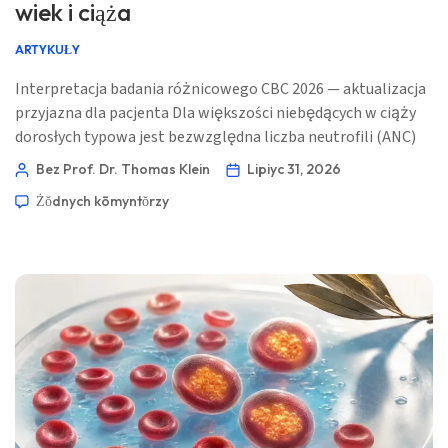
wiek i ciąża
ARTYKUŁY
Interpretacja badania różnicowego CBC 2026 — aktualizacja
przyjazna dla pacjenta Dla większości niebędących w ciąży
dorosłych typowa jest bezwzględna liczba neutrofili (ANC)
1,5–7,5 × 10⁹/l, natomiast neutrofile najczęściej stanowią
Bez Prof. Dr. Thomas Klein
Lipiyc 31, 2026
40-70% białych krwinek. Ciąża, niemowlęctwo, leki,
Żŏdnych kōmyntŏrzy
niedawna infekcja oraz całkowita liczba białych krwinek
mogą wszystkie zmienić to, co oznacza dany wynik. 📖 ~11
minut 📅 31 lipca 2026 […]