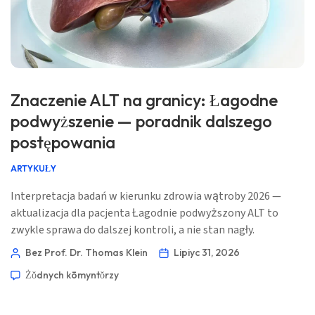
Znaczenie ALT na granicy: Łagodne
podwyższenie — poradnik dalszego
postępowania
ARTYKUŁY
Interpretacja badań w kierunku zdrowia wątroby 2026 —
aktualizacja dla pacjenta Łagodnie podwyższony ALT to
zwykle sprawa do dalszej kontroli, a nie stan nagły.
Przydatne pytanie brzmi, czy wynik jest przejściowy,
Bez Prof. Dr. Thomas Klein
Lipiyc 31, 2026
utrzymuje się, czy stanowi część wzorca w badaniach
Żŏdnych kōmyntŏrzy
wątroby, który zmienia plan. 📖 ~11 minut 📅 31 lipca 2026
📝 Opublikowano: 31 lipca 2026 🩺 Zweryfikowano
medycznie: 31 lipca […]