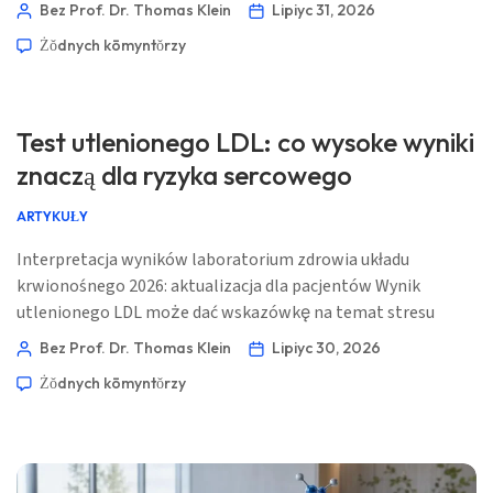
zwykle zaczynając po pierwszym tygodniu i stabilizując się w
Bez Prof. Dr. Thomas Klein
Lipiyc 31, 2026
ciągu kilku tygodni. Pozostałe wyniki panelu wątrobowego,
Żŏdnych kōmyntŏrzy
stopień podwyższenia i twoje objawy decydują o tym, czy
takie wyjaśnienie jest wystarczające. 📖 ~11 minut 📅 31
lipca 2026 […]
Test utlenionego LDL: co wysoke wyniki
znaczą dla ryzyka sercowego
ARTYKUŁY
Interpretacja wyników laboratorium zdrowia układu
krwionośnego 2026: aktualizacja dla pacjentów Wynik
utlenionego LDL może dać wskazówkę na temat stresu
oksydacyjnego w tętnicach, ale nie diagnozuje blaszki
Bez Prof. Dr. Thomas Klein
Lipiyc 30, 2026
miażdżycowej ani nie zastępuje ApoB, Lp(a), ciśnienia krwi,
Żŏdnych kōmyntŏrzy
statusu cukrzycy i historii palenia. 📖 ~11 minut 📅 30 lipca
2026 📝 Opublikowano: 30 lipca 2026 🩺 Medycznie
zweryfikowano: 30 lipca 2026 ✅ […]