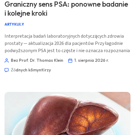
Graniczny sens PSA: ponowne badanie
i kolejne kroki
ARTYKUŁY
Interpretacja badań laboratoryjnych dotyczących zdrowia
prostaty — aktualizacja 2026 dla pacjentów Przy łagodnie
podwyższonym PSA jest to częste i nie oznacza rozpoznania
raka. Kolejna decyzja zależy od wieku, wcześniejszych
Bez Prof. Dr. Thomas Klein
1. sierpnia 2026 r.
wyników, niedawnych objawów ze strony układu
Żŏdnych kōmyntŏrzy
moczowego, leków oraz tego, czy wynik utrzymuje się w
starannie przygotowanym powtórnym badaniu. 📖 ~11
minut 📅 1 sierpnia 2026 📝 Opublikowano: 1 sierpnia 2026
🩺 Medycznie […]