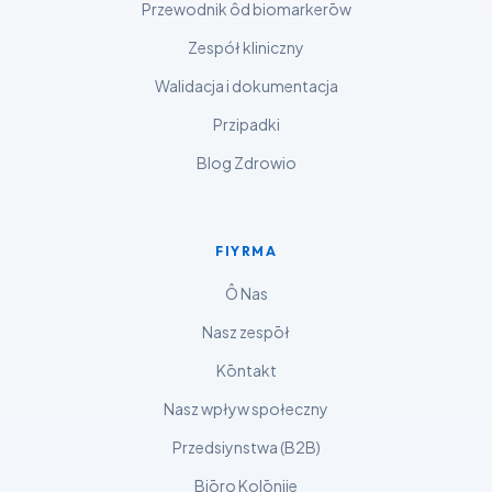
বাংলা
Przewodnik ôd biomarkerōw
Shqip
Zespół kliniczny
Magyar
Walidacja i dokumentacja
Slovenščina
Przipadki
한국어
Blog Zdrowio
Polski
Lietuvių kalba
FIYRMA
Русский
ქართული
Ô Nas
Čeština
Nasz zespōł
日本語
Kōntakt
Eesti
Nasz wpływ społeczny
Azərbaycan dili
Przedsiynstwa (B2B)
Bosanski
Biōro Kolōnije