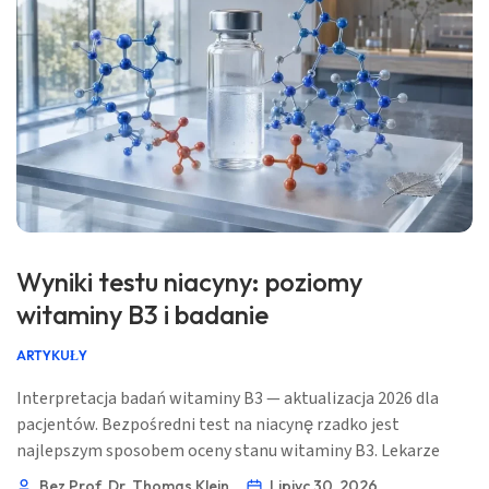
Wyniki testu niacyny: poziomy
witaminy B3 i badanie
ARTYKUŁY
Interpretacja badań witaminy B3 — aktualizacja 2026 dla
pacjentów. Bezpośredni test na niacynę rzadko jest
najlepszym sposobem oceny stanu witaminy B3. Lekarze
zwykle rozpoznają podejrzenie niedoboru na podstawie
Bez Prof. Dr. Thomas Klein
Lipiyc 30, 2026