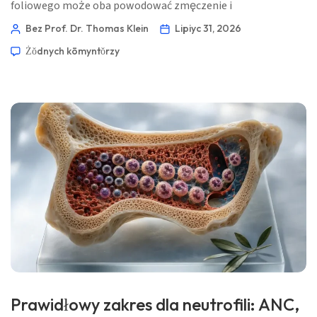
foliowego może oba powodować zmęczenie i
niedokrwistość makrocytarną, ale tylko niedobór B12
Bez Prof. Dr. Thomas Klein
Lipiyc 31, 2026
powszechnie uszkadza nerwy. Najbezpieczniejszym kolejnym
Żŏdnych kōmyntŏrzy
krokiem jest wspólna interpretacja CBC, B12, kwasu
foliowego, MMA oraz wywiadu klinicznego, zanim poda się
sam kwas foliowy. 📖 ~11 minut 📅 31 lipca 2026 📝
Opublikowano: […]
Prawidłowy zakres dla neutrofili: ANC,