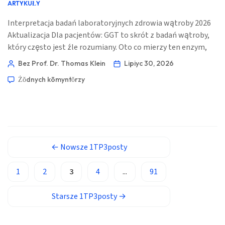
ARTYKUŁY
ئۇيغۇرچە
Interpretacja badań laboratoryjnych zdrowia wątroby 2026
Cebuano
Aktualizacja Dla pacjentów: GGT to skrót z badań wątroby,
Basa Jawa
który często jest źle rozumiany. Oto co mierzy ten enzym,
dlaczego klinicyści zestawiają go z ALP, ALT i AST oraz co
ພາສາລາວ
Bez Prof. Dr. Thomas Klein
Lipiyc 30, 2026
wynik może — i czego nie może — ci powiedzieć. 📖 ~11
Монгол
Żŏdnych kōmyntŏrzy
minut 📅 30 lipca 2026 📝 Opublikowano: 30 lipca 2026 🩺
Medycznie zweryfikowano: 30 lipca 2026 ✅ […]
Afrikaans
العربية المغربية
Occitan
Gàidhlig
←
Nowsze 1TP3posty
Euskara
1
2
3
4
...
91
Македонски јазик
Latviešu valoda
Starsze 1TP3posty
→
Galego