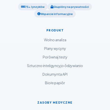
ភាសាខ្មែរ
75+ Jynzykōw
Skupiōny na prywatności
ဗမာစာ
Wsparcie informacyjne
ไทย
Tagalog
PRODUKT
Tiếng Việt
Wolno analiza
Bahasa Melayu
Plany wycyny
മലയാളം
Porōwnaj testy
ಕನ್ನಡ
Sztuczno inteligyncyjo ôdżywianio
ગુજરાતી
Dokumynta API
தமிழ்
Biołe papiōr
తెలుగు
मराठी
اردو
ZASOBY MEDYCZNE