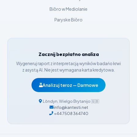
Svenska
Biōro w Mediolanie
Српски језик
Paryske Biōro
Íslenska
Հայերեն
Bahasa Indonesia
Zacznij bezpłatno analiza
हिन्दी
Wygeneruj raport z interpretacją wyników badańo krwi
Nederlands
z asystą AI. Nie jest wymagana karta kredytowa.
Dansk
Analizuj teroz — Darmowe
Български
فارسی
Lōndyn
,
Wielgo Brytanijo
🇬🇧
简体中文
info@kantesti.net
+44 7508 364740
Română
Türkçe
Ελληνικά