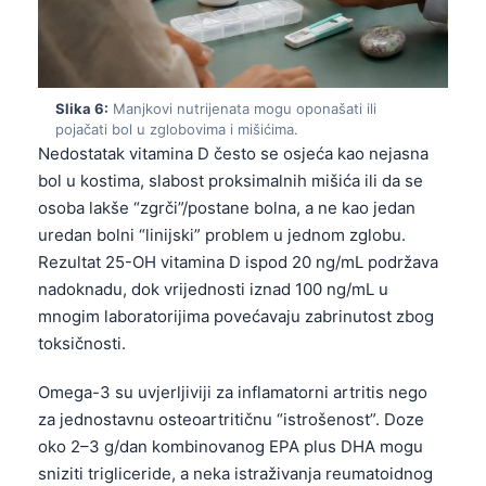
Frysk
Esperanto
Беларуская мова
Slika 6:
Manjkovi nutrijenata mogu oponašati ili
Татар теле
pojačati bol u zglobovima i mišićima.
Nedostatak vitamina D često se osjeća kao nejasna
Кыргызча
bol u kostima, slabost proksimalnih mišića ili da se
ئۇيغۇرچە
osoba lakše “zgrči”/postane bolna, a ne kao jedan
uredan bolni “linijski” problem u jednom zglobu.
Cebuano
Rezultat 25-OH vitamina D ispod 20 ng/mL podržava
Basa Jawa
nadoknadu, dok vrijednosti iznad 100 ng/mL u
ພາສາລາວ
mnogim laboratorijima povećavaju zabrinutost zbog
toksičnosti.
Монгол
Afrikaans
Omega-3 su uvjerljiviji za inflamatorni artritis nego
العربية المغربية
za jednostavnu osteoartritičnu “istrošenost”. Doze
oko 2–3 g/dan kombinovanog EPA plus DHA mogu
Occitan
sniziti trigliceride, a neka istraživanja reumatoidnog