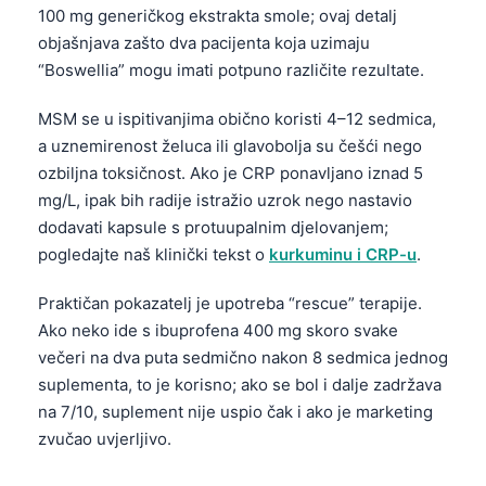
100 mg generičkog ekstrakta smole; ovaj detalj
objašnjava zašto dva pacijenta koja uzimaju
“Boswellia” mogu imati potpuno različite rezultate.
MSM se u ispitivanjima obično koristi 4–12 sedmica,
a uznemirenost želuca ili glavobolja su češći nego
ozbiljna toksičnost. Ako je CRP ponavljano iznad 5
mg/L, ipak bih radije istražio uzrok nego nastavio
dodavati kapsule s protuupalnim djelovanjem;
pogledajte naš klinički tekst o
kurkuminu i CRP-u
.
Praktičan pokazatelj je upotreba “rescue” terapije.
Ako neko ide s ibuprofena 400 mg skoro svake
večeri na dva puta sedmično nakon 8 sedmica jednog
suplementa, to je korisno; ako se bol i dalje zadržava
na 7/10, suplement nije uspio čak i ako je marketing
zvučao uvjerljivo.