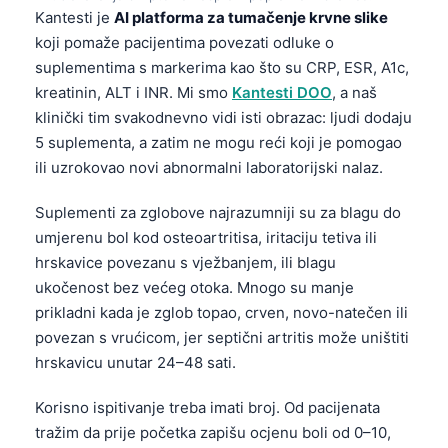
Kantesti je
AI platforma za tumačenje krvne slike
koji pomaže pacijentima povezati odluke o
suplementima s markerima kao što su CRP, ESR, A1c,
kreatinin, ALT i INR. Mi smo
Kantesti DOO
, a naš
klinički tim svakodnevno vidi isti obrazac: ljudi dodaju
5 suplementa, a zatim ne mogu reći koji je pomogao
ili uzrokovao novi abnormalni laboratorijski nalaz.
Suplementi za zglobove najrazumniji su za blagu do
umjerenu bol kod osteoartritisa, iritaciju tetiva ili
hrskavice povezanu s vježbanjem, ili blagu
ukočenost bez većeg otoka. Mnogo su manje
prikladni kada je zglob topao, crven, novo-natečen ili
povezan s vrućicom, jer septični artritis može uništiti
hrskavicu unutar 24–48 sati.
Korisno ispitivanje treba imati broj. Od pacijenata
tražim da prije početka zapišu ocjenu boli od 0–10,