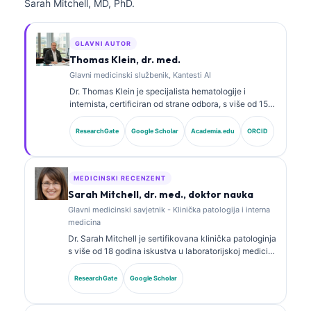
Sarah Mitchell, MD, PhD.
GLAVNI AUTOR
Thomas Klein, dr. med.
Glavni medicinski službenik, Kantesti AI
Dr. Thomas Klein je specijalista hematologije i
internista, certificiran od strane odbora, s više od 15
godina iskustva u laboratorijskoj medicini i kliničkoj
analizi uz pomoć vještačke inteligencije. Kao glavni
ResearchGate
Google Scholar
Academia.edu
ORCID
medicinski direktor u Kantesti AI, pruža klinički
nadzor nad medicinskom tačnošću vlasničke
neuronske mreže. Dr. Klein je opsežno objavljivao
radove o interpretaciji biomarkera i laboratorijskoj
MEDICINSKI RECENZENT
dijagnostici na temu laboratorijske medicine.
Sarah Mitchell, dr. med., doktor nauka
Glavni medicinski savjetnik - Klinička patologija i interna
medicina
Dr. Sarah Mitchell je sertifikovana klinička patologinja
s više od 18 godina iskustva u laboratorijskoj medicini
i dijagnostičkoj analizi. Ima specijalističke sertifikate
iz kliničke biohemije i opsežno je objavljivala radove
ResearchGate
Google Scholar
o panelima biomarkera i laboratorijskoj analizi u
kliničkoj praksi.