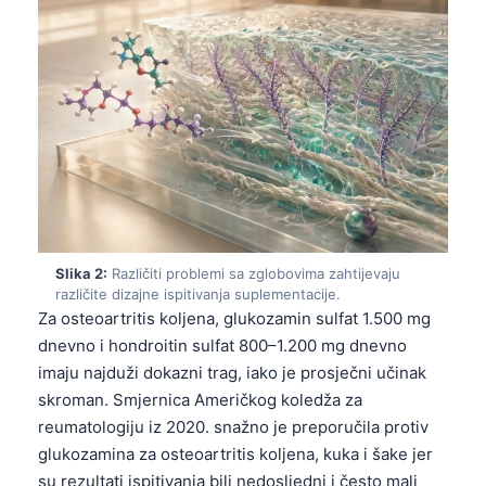
Slika 2:
Različiti problemi sa zglobovima zahtijevaju
različite dizajne ispitivanja suplementacije.
Za osteoartritis koljena, glukozamin sulfat 1.500 mg
dnevno i hondroitin sulfat 800–1.200 mg dnevno
imaju najduži dokazni trag, iako je prosječni učinak
skroman. Smjernica Američkog koledža za
reumatologiju iz 2020. snažno je preporučila protiv
glukozamina za osteoartritis koljena, kuka i šake jer
su rezultati ispitivanja bili nedosljedni i često mali