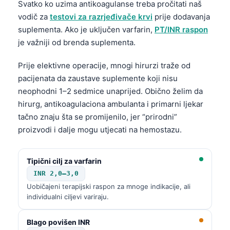
Svatko ko uzima antikoagulanse treba pročitati naš
Čeština
vodič za
testovi za razrjeđivače krvi
prije dodavanja
日本語
suplementa. Ako je uključen varfarin,
PT/INR raspon
Eesti
je važniji od brenda suplementa.
Azərbaycan dili
Prije elektivne operacije, mnogi hirurzi traže od
Svenska
pacijenata da zaustave suplemente koji nisu
Српски језик
neophodni 1–2 sedmice unaprijed. Obično želim da
hirurg, antikoagulaciona ambulanta i primarni ljekar
Íslenska
tačno znaju šta se promijenilo, jer “prirodni”
Հայերեն
proizvodi i dalje mogu utjecati na hemostazu.
Bahasa Indonesia
हिन्दी
Tipični cilj za varfarin
INR 2,0–3,0
Nederlands
Uobičajeni terapijski raspon za mnoge indikacije, ali
Dansk
individualni ciljevi variraju.
Български
Blago povišen INR
فارسی