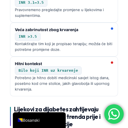
INR 3.1–3.5
简体中文
Pravovremeno pregledajte promjene u lijekovima i
suplementima.
Română
Türkçe
Veća zabrinutost zbog krvarenja
Ελληνικά
INR >3.5
Kontaktirajte tim koji je propisao terapiju; možda će biti
Português
potrebne promjene doze.
Español
Italiano
Hitni kontekst
Bilo koji INR uz krvarenje
עִבְרִית
Potrebno je hitno dobiti medicinski savjet istog dana,
Français
posebno kod crne stolice, jakih glavobolja ili upornog
krvarenja.
العربية
Deutsch
Lijekovi za dijabetes zahtijevaju
English
provjere glukoznog trenda prije i
Bosanski
nakon suplementacije