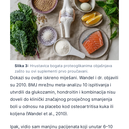
Slika 3:
Hrustavica bogata proteoglikanima objašnjava
zašto su ovi suplementi prvo proučavani.
Dokazi su ovdje iskreno miješani. Wandel i dr. objavili
su 2010. BMJ mrežnu meta-analizu 10 ispitivanja i
utvrdili da glukozamin, hondroitin i kombinacija nisu
doveli do klinički značajnog prosječnog smanjenja
boli u odnosu na placebo kod osteoartritisa kuka ili
koljena (Wandel et al., 2010).
Ipak, vidio sam manjinu pacijenata koji unutar 6–10