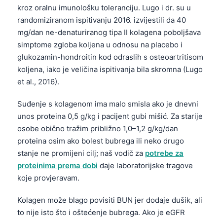
kroz oralnu imunološku toleranciju. Lugo i dr. su u
randomiziranom ispitivanju 2016. izvijestili da 40
mg/dan ne-denaturiranog tipa II kolagena poboljšava
simptome zgloba koljena u odnosu na placebo i
glukozamin-hondroitin kod odraslih s osteoartritisom
koljena, iako je veličina ispitivanja bila skromna (Lugo
et al., 2016).
Suđenje s kolagenom ima malo smisla ako je dnevni
unos proteina 0,5 g/kg i pacijent gubi mišić. Za starije
osobe obično tražim približno 1,0–1,2 g/kg/dan
proteina osim ako bolest bubrega ili neko drugo
stanje ne promijeni cilj; naš vodič za
potrebe za
proteinima prema dobi
daje laboratorijske tragove
koje provjeravam.
Kolagen može blago povisiti BUN jer dodaje dušik, ali
to nije isto što i oštećenje bubrega. Ako je eGFR