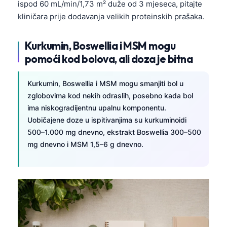
ispod 60 mL/min/1,73 m² duže od 3 mjeseca, pitajte
kliničara prije dodavanja velikih proteinskih prašaka.
Kurkumin, Boswellia i MSM mogu
pomoći kod bolova, ali doza je bitna
Kurkumin, Boswellia i MSM mogu smanjiti bol u
zglobovima kod nekih odraslih, posebno kada bol
ima niskogradijentnu upalnu komponentu.
Uobičajene doze u ispitivanjima su kurkuminoidi
500–1.000 mg dnevno, ekstrakt Boswellia 300–500
mg dnevno i MSM 1,5–6 g dnevno.