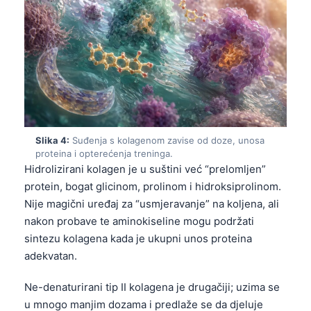
Slika 4:
Suđenja s kolagenom zavise od doze, unosa
proteina i opterećenja treninga.
Hidrolizirani kolagen je u suštini već “prelomljen”
protein, bogat glicinom, prolinom i hidroksiprolinom.
Nije magični uređaj za “usmjeravanje” na koljena, ali
nakon probave te aminokiseline mogu podržati
sintezu kolagena kada je ukupni unos proteina
adekvatan.
Ne-denaturirani tip II kolagena je drugačiji; uzima se
u mnogo manjim dozama i predlaže se da djeluje