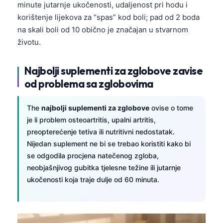
minute jutarnje ukočenosti, udaljenost pri hodu i
korištenje lijekova za “spas” kod boli; pad od 2 boda
na skali boli od 10 obično je značajan u stvarnom
životu.
Najbolji suplementi za zglobove zavise
od problema sa zglobovima
The
najbolji suplementi za zglobove
ovise o tome
je li problem osteoartritis, upalni artritis,
preopterećenje tetiva ili nutritivni nedostatak.
Nijedan suplement ne bi se trebao koristiti kako bi
se odgodila procjena natečenog zgloba,
neobjašnjivog gubitka tjelesne težine ili jutarnje
ukočenosti koja traje dulje od 60 minuta.