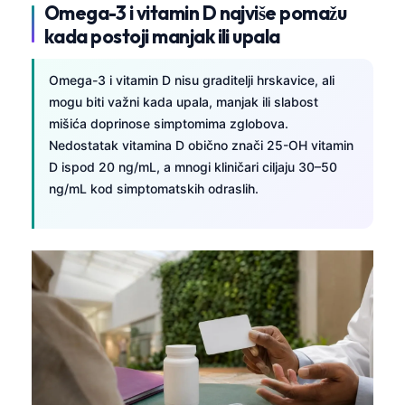
Omega-3 i vitamin D najviše pomažu
kada postoji manjak ili upala
Omega-3 i vitamin D nisu graditelji hrskavice, ali
mogu biti važni kada upala, manjak ili slabost
mišića doprinose simptomima zglobova.
Nedostatak vitamina D obično znači 25-OH vitamin
D ispod 20 ng/mL, a mnogi kliničari ciljaju 30–50
ng/mL kod simptomatskih odraslih.
Norsk bokmål
Ślōnskŏ gŏdka