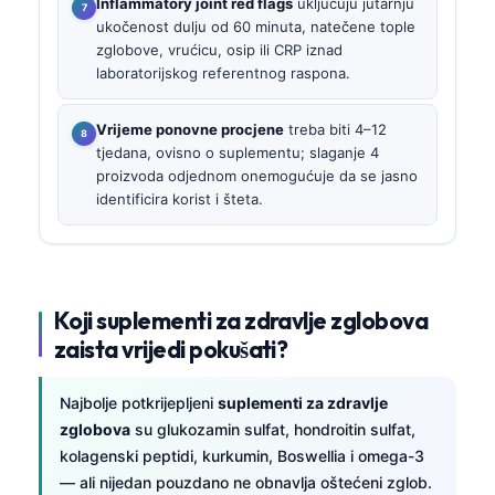
Inflammatory joint red flags
uključuju jutarnju
ukočenost dulju od 60 minuta, natečene tople
zglobove, vrućicu, osip ili CRP iznad
laboratorijskog referentnog raspona.
Vrijeme ponovne procjene
treba biti 4–12
tjedana, ovisno o suplementu; slaganje 4
proizvoda odjednom onemogućuje da se jasno
identificira korist i šteta.
Koji suplementi za zdravlje zglobova
zaista vrijedi pokušati?
Najbolje potkrijepljeni
suplementi za zdravlje
zglobova
su glukozamin sulfat, hondroitin sulfat,
kolagenski peptidi, kurkumin, Boswellia i omega-3
— ali nijedan pouzdano ne obnavlja oštećeni zglob.