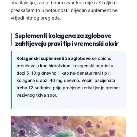
anafilaksiju, radije biram izvor koji nije iz školjki ili
preskačem to u potpunosti; nijedan suplement ne
vrijedi hitnog pregleda.
Suplementi kolagena za zglobove
zahtijevaju pravi tip i vremenski okvir
Kolagenski suplementi za zglobove
se obično
proučavaju kao hidrolizirani kolagenski peptidi u
dozi 5–10 g dnevno ili kao ne-denaturirani tip II
kolagena u dozi 40 mg dnevno. Većini pacijenata
treba 12 sedmica prije procjene koristi jer je promet
vezivnog tkiva spor.