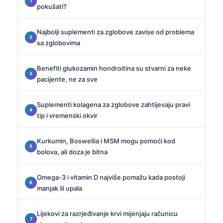
pokušati?
Najbolji suplementi za zglobove zavise od problema
sa zglobovima
Benefiti glukozamin hondroitina su stvarni za neke
pacijente, ne za sve
Suplementi kolagena za zglobove zahtijevaju pravi
tip i vremenski okvir
Kurkumin, Boswellia i MSM mogu pomoći kod
bolova, ali doza je bitna
Omega-3 i vitamin D najviše pomažu kada postoji
manjak ili upala
Lijekovi za razrjeđivanje krvi mijenjaju računicu