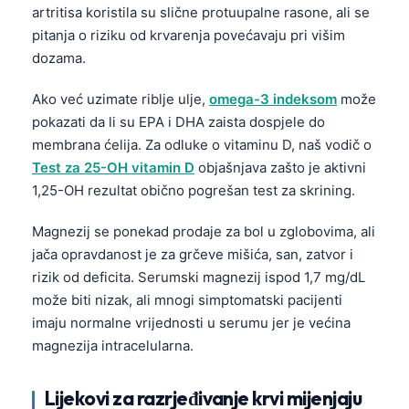
Gàidhlig
artritisa koristila su slične protuupalne rasone, ali se
Euskara
pitanja o riziku od krvarenja povećavaju pri višim
dozama.
Македонски јазик
Latviešu valoda
Ako već uzimate riblje ulje,
omega-3 indeksom
može
pokazati da li su EPA i DHA zaista dospjele do
Galego
membrana ćelija. Za odluke o vitaminu D, naš vodič o
অসমীয়া
Test za 25-OH vitamin D
objašnjava zašto je aktivni
සිංහල
1,25-OH rezultat obično pogrešan test za skrining.
سنڌي
Magnezij se ponekad prodaje za bol u zglobovima, ali
پښتو
jača opravdanost je za grčeve mišića, san, zatvor i
rizik od deficita. Serumski magnezij ispod 1,7 mg/dL
može biti nizak, ali mnogi simptomatski pacijenti
Slovenčina
imaju normalne vrijednosti u serumu jer je većina
Hrvatski
magnezija intracelularna.
Suomi
Қазақ тілі
Lijekovi za razrjeđivanje krvi mijenjaju