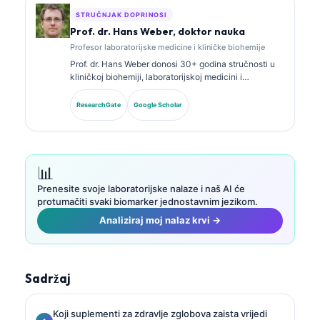
STRUČNJAK DOPRINOSI
Prof. dr. Hans Weber, doktor nauka
Profesor laboratorijske medicine i kliničke biohemije
Prof. dr. Hans Weber donosi 30+ godina stručnosti u
kliničkoj biohemiji, laboratorijskoj medicini i
istraživanju biomarkera. Bivši predsjednik Njemačkog
društva za kliničku hemiju, specijalizovan je za
ResearchGate
Google Scholar
analizu dijagnostičkih panela, standardizaciju
biomarkera i laboratorijsku medicinu uz pomoć AI.
📊
Prenesite svoje laboratorijske nalaze i naš AI će
protumačiti svaki biomarker jednostavnim jezikom.
Analiziraj moj nalaz krvi →
Sadržaj
Koji suplementi za zdravlje zglobova zaista vrijedi