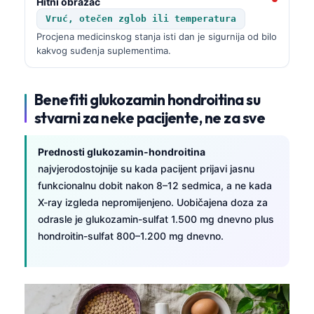
Hitni obrazac
Vruć, otečen zglob ili temperatura
Procjena medicinskog stanja isti dan je sigurnija od bilo
kakvog suđenja suplementima.
Benefiti glukozamin hondroitina su
stvarni za neke pacijente, ne za sve
Prednosti glukozamin-hondroitina
najvjerodostojnije su kada pacijent prijavi jasnu
funkcionalnu dobit nakon 8–12 sedmica, a ne kada
X-ray izgleda nepromijenjeno. Uobičajena doza za
odrasle je glukozamin-sulfat 1.500 mg dnevno plus
hondroitin-sulfat 800–1.200 mg dnevno.