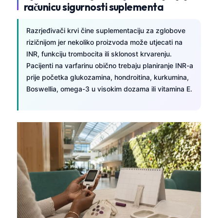
računicu sigurnosti suplementa
Català
O‘zbekcha
Razrjeđivači krvi čine suplementaciju za zglobove
Українська
rizičnijom jer nekoliko proizvoda može utjecati na
INR, funkciju trombocita ili sklonost krvarenju.
አማርኛ
Pacijenti na varfarinu obično trebaju planiranje INR-a
Kiswahili
prije početka glukozamina, hondroitina, kurkumina,
ភាសាខ្មែរ
Boswellia, omega-3 u visokim dozama ili vitamina E.
ဗမာစာ
ไทย
Tagalog
Tiếng Việt
Bahasa Melayu
മലയാളം
ಕನ್ನಡ
ગુજરાતી