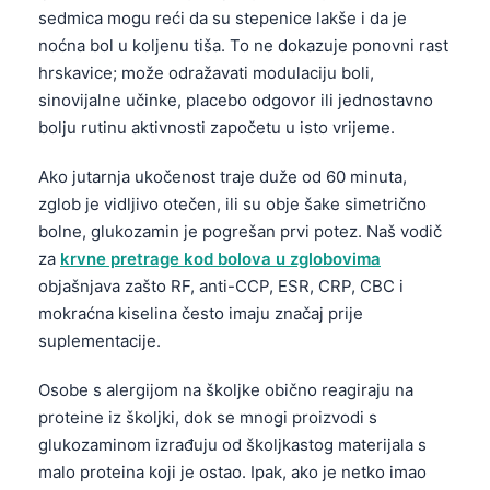
sedmica mogu reći da su stepenice lakše i da je
noćna bol u koljenu tiša. To ne dokazuje ponovni rast
hrskavice; može odražavati modulaciju boli,
sinovijalne učinke, placebo odgovor ili jednostavno
bolju rutinu aktivnosti započetu u isto vrijeme.
Ako jutarnja ukočenost traje duže od 60 minuta,
zglob je vidljivo otečen, ili su obje šake simetrično
bolne, glukozamin je pogrešan prvi potez. Naš vodič
za
krvne pretrage kod bolova u zglobovima
objašnjava zašto RF, anti-CCP, ESR, CRP, CBC i
mokraćna kiselina često imaju značaj prije
suplementacije.
Osobe s alergijom na školjke obično reagiraju na
proteine iz školjki, dok se mnogi proizvodi s
glukozaminom izrađuju od školjkastog materijala s
malo proteina koji je ostao. Ipak, ako je netko imao