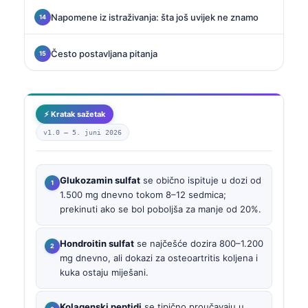
Napomene iz istraživanja: šta još uvijek ne znamo
Često postavljana pitanja
⚡ Kratak sažetak
v1.0 —
5. juni 2026
Glukozamin sulfat
se obično ispituje u dozi od
1.500 mg dnevno tokom 8–12 sedmica;
prekinuti ako se bol poboljša za manje od 20%.
Hondroitin sulfat
se najčešće dozira 800–1.200
mg dnevno, ali dokazi za osteoartritis koljena i
kuka ostaju miješani.
Kolagenski peptidi
se tipično proučavaju u