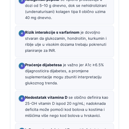
dozi od 5–10 g dnevno, dok se nehidrolizirani
(undenaturisani) kolagen tipa II obično uzima
40 mg dnevno.
Rizik interakcije s varfarinom
je dovoljno
stvaran da glukozamin, hondroitin, kurkumin i
riblje ulje u visokim dozama trebaju pokrenuti
planiranje za INR.
Praćenje dijabetesa
je važno jer A1c ≥6.5%
dijagnosticira dijabetes, a promjene
suplementacije mogu zbuniti interpretaciju
glukoznog trenda.
Nedostatak vitamina D
se obično definira kao
25-OH vitamin D ispod 20 ng/mL; nadoknada
deficita može pomoći kod bolova u kostima i
mišićima više nego kod bolova u hrskavici.