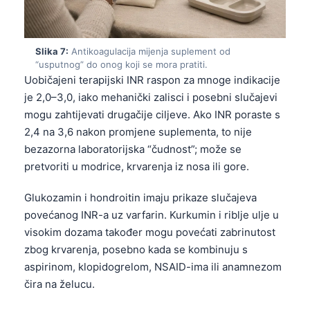
தமிழ்
తెలుగు
Slika 7:
Antikoagulacija mijenja suplement od
“usputnog” do onog koji se mora pratiti.
मराठी
Uobičajeni terapijski INR raspon za mnoge indikacije
اردو
je 2,0–3,0, iako mehanički zalisci i posebni slučajevi
বাংলা
mogu zahtijevati drugačije ciljeve. Ako INR poraste s
2,4 na 3,6 nakon promjene suplementa, to nije
Shqip
bezazorna laboratorijska “čudnost”; može se
Magyar
pretvoriti u modrice, krvarenja iz nosa ili gore.
Slovenščina
Glukozamin i hondroitin imaju prikaze slučajeva
한국어
povećanog INR-a uz varfarin. Kurkumin i riblje ulje u
Polski
visokim dozama također mogu povećati zabrinutost
Lietuvių kalba
zbog krvarenja, posebno kada se kombinuju s
aspirinom, klopidogrelom, NSAID-ima ili anamnezom
Русский
čira na želucu.
ქართული