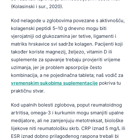
(Kolasinski i sur., 2020).
Kod nelagode u zglobovima povezane s aktivnošću,
kolagenski peptidi 5–10 g dnevno mogu biti
vjerojatniji od glukozamina jer tetive, ligamenti i
matriks hrskavice svi sadrže kolagen. Pacijenti koji
također koriste magnezij, željezo, vitamin D ili
suplementе za spavanje trebaju provjeriti vrijeme
uzimanja, jer je problem apsorpcije često
kombinacija, a ne pojedinačna tableta; naš vodič za
vremenskim sukobima suplementacije
pokriva tu
praktičnu stvar.
Kod upalnih bolesti zglobova, poput reumatoidnog
artritisa, omega-3 i kurkumin mogu smanjiti upalne
medijatore, ali ne zamjenjuju metotreksat, biološke
lijekove niti reumatološku skrb. CRP iznad 5 mg/L ili
ESR iznad dobno prilagođenog raspona trebali bi