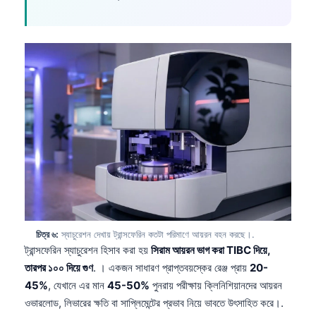
চিত্র ৬:
স্যাচুরেশন দেখায় ট্রান্সফেরিন কতটা পরিমাণে আয়রন বহন করছে।.
ট্রান্সফেরিন স্যাচুরেশন হিসাব করা হয়
সিরাম আয়রন ভাগ করা TIBC দিয়ে,
তারপর ১০০ দিয়ে গুণ
. । একজন সাধারণ প্রাপ্তবয়স্কের রেঞ্জ প্রায়
20-
45%
, যেখানে এর মান
45-50%
পুনরায় পরীক্ষায় ক্লিনিশিয়ানদের আয়রন
ওভারলোড, লিভারের ক্ষতি বা সাপ্লিমেন্টের প্রভাব নিয়ে ভাবতে উৎসাহিত করে।.