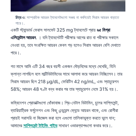
চিত্র ৩:
সাম্প্রতিক আয়রন ট্যাবলেটগুলো সঞ্চয় না বদলিয়েই সিরাম আয়রন বাড়াতে
পারে।.
একটি স্ট্যান্ডার্ড ফেরাস সালফেট 325 mg ট্যাবলেটে প্রায়
৬৫ মিগ্রা
এলিমেন্টাল আয়রন
. । যদি ট্যাবলেটটি পরীক্ষার আগের রাত বা পরীক্ষার সকালে
নেওয়া হয়, তবে সংরক্ষিত আয়রন কেবল গড় হলেও সিরাম আয়রন বেশি দেখাতে
পারে।.
গত মাসে আমি এটি 34 বছর বয়সী একজন দৌড়বিদের মধ্যে দেখেছি, যিনি
ক্লান্ত লাগছিল বলে মাল্টিভিটামিনের সাথে আলাদা করে আয়রন নিচ্ছিলেন। তার
সিরাম আয়রন ছিল 218 µg/dL, ফেরিটিন 42 ng/mL, এবং স্যাচুরেশন
58%; আয়রন 48 ঘণ্টা বন্ধ করার পর তার স্যাচুরেশন নেমে 31% হয়।.
কম্বিনেশন প্রোডাক্টগুলো ধোঁকাবাজ। প্রি-নেটাল ভিটামিন, চুলের সাপ্লিমেন্ট,
ব্যারিয়াট্রিক ফর্মুলেশন এবং কিছু এন্ডুরেন্স ব্লেন্ডে আয়রন থাকে, এবং রোগীরা
প্রায়ই সরাসরি না জিজ্ঞেস করা হলে এগুলো তালিকাভুক্ত করতে ভুলে যান;
আমাদের
সাপ্লিমেন্ট টাইমিং গাইড
সাধারণ ওভারল্যাপগুলো কভার করে।.