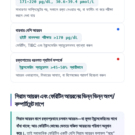
171-220 µg/dL, 30.6-39.4 µmol/L
সাধারণত সাপ্লিমেন্টের পর, সকালে রক্ত নেওয়ার পর, বা ফাস্টিং না করে পরীক্ষা
করলে দেখা যায়
বারবার বেশি আয়রন
দুইটি মানসম্মত পরীক্ষায় >170 µg/dL
ফেরিটিন, TIBC এবং ট্রান্সফেরিন স্যাচুরেশনসহ ব্যাখ্যা করুন
রক্তপাতের ধরনগত প্যাটার্ন সম্পর্কে
ট্রান্সফেরিন স্যাচুরেশন >45-50% স্থায়ীভাবে
আয়রন ওভারলোড, লিভারের আঘাত, বা বিশেষজ্ঞের পরামর্শ বিবেচনা করুন
সিরাম আয়রন এবং ফেরিটিন আয়রনের ভিন্ন ভিন্ন অংশ/
কম্পার্টমেন্ট মাপে
সিরাম আয়রন মাপে রক্তপ্রবাহে চলমান আয়রন—যা মূলত ট্রান্সফেরিনের সাথে
বাঁধা থাকে; আর ফেরিটিন কোষের ভেতরে সঞ্চিত আয়রনের পরিমাণ অনুমান
করে।.
তাই স্বাভাবিক ফেরিটিন একটি বেশি সিরাম আয়রন ফলাফল “মুছে”