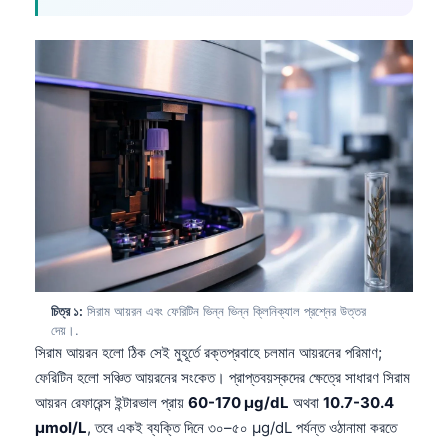
চিত্র ১:
সিরাম আয়রন এবং ফেরিটিন ভিন্ন ভিন্ন ক্লিনিক্যাল প্রশ্নের উত্তর
দেয়।.
সিরাম আয়রন হলো ঠিক সেই মুহূর্তে রক্তপ্রবাহে চলমান আয়রনের পরিমাণ;
ফেরিটিন হলো সঞ্চিত আয়রনের সংকেত। প্রাপ্তবয়স্কদের ক্ষেত্রে সাধারণ সিরাম
আয়রন রেফারেন্স ইন্টারভাল প্রায়
60-170 µg/dL
অথবা
10.7-30.4
µmol/L
, তবে একই ব্যক্তি দিনে ৩০–৫০ µg/dL পর্যন্ত ওঠানামা করতে