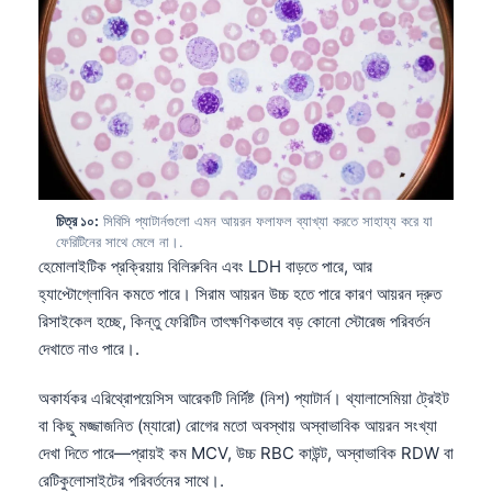
日本語
Eesti
Azərbaycan dili
Bosanski
Svenska
Српски језик
চিত্র ১০:
সিবিসি প্যাটার্নগুলো এমন আয়রন ফলাফল ব্যাখ্যা করতে সাহায্য করে যা
Íslenska
ফেরিটিনের সাথে মেলে না।.
Հայերեն
হেমোলাইটিক প্রক্রিয়ায় বিলিরুবিন এবং LDH বাড়তে পারে, আর
হ্যাপ্টোগ্লোবিন কমতে পারে। সিরাম আয়রন উচ্চ হতে পারে কারণ আয়রন দ্রুত
Bahasa Indonesia
রিসাইকেল হচ্ছে, কিন্তু ফেরিটিন তাৎক্ষণিকভাবে বড় কোনো স্টোরেজ পরিবর্তন
हिन्दी
দেখাতে নাও পারে।.
Nederlands
অকার্যকর এরিথ্রোপয়েসিস আরেকটি নির্দিষ্ট (নিশ) প্যাটার্ন। থ্যালাসেমিয়া ট্রেইট
Dansk
বা কিছু মজ্জাজনিত (ম্যারো) রোগের মতো অবস্থায় অস্বাভাবিক আয়রন সংখ্যা
Български
দেখা দিতে পারে—প্রায়ই কম MCV, উচ্চ RBC কাউন্ট, অস্বাভাবিক RDW বা
রেটিকুলোসাইটের পরিবর্তনের সাথে।.
فارسی