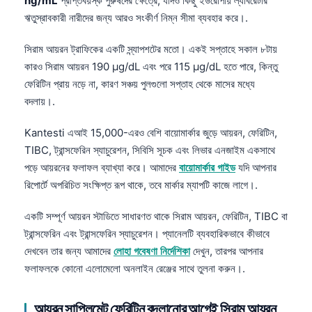
ng/mL
প্রাপ্তবয়স্ক পুরুষদের ক্ষেত্রে, যদিও কিছু ইউরোপীয় ল্যাবরেটরি
ঋতুস্রাবকারী নারীদের জন্য আরও সংকীর্ণ নিম্ন সীমা ব্যবহার করে।.
সিরাম আয়রন ট্রাফিকের একটি স্ন্যাপশটের মতো। একই সপ্তাহে সকাল ৮টায়
কারও সিরাম আয়রন 190 µg/dL এবং পরে 115 µg/dL হতে পারে, কিন্তু
ফেরিটিন প্রায় নড়ে না, কারণ সঞ্চয় পুলগুলো সপ্তাহ থেকে মাসের মধ্যে
বদলায়।.
Kantesti এআই 15,000-এরও বেশি বায়োমার্কার জুড়ে আয়রন, ফেরিটিন,
TIBC, ট্রান্সফেরিন স্যাচুরেশন, সিবিসি সূচক এবং লিভার এনজাইম একসাথে
পড়ে আয়রনের ফলাফল ব্যাখ্যা করে। আমাদের
বায়োমার্কার গাইড
যদি আপনার
রিপোর্টে অপরিচিত সংক্ষিপ্ত রূপ থাকে, তবে মার্কার ম্যাপটি কাজে লাগে।.
একটি সম্পূর্ণ আয়রন স্টাডিতে সাধারণত থাকে সিরাম আয়রন, ফেরিটিন, TIBC বা
ট্রান্সফেরিন এবং ট্রান্সফেরিন স্যাচুরেশন। প্যানেলটি ব্যবহারিকভাবে কীভাবে
দেখবেন তার জন্য আমাদের
লোহা গবেষণা নির্দেশিকা
দেখুন, তারপর আপনার
ফলাফলকে কোনো এলোমেলো অনলাইন রেঞ্জের সাথে তুলনা করুন।.
আয়রন সাপ্লিমেন্ট ফেরিটিন বদলানোর আগেই সিরাম আয়রন