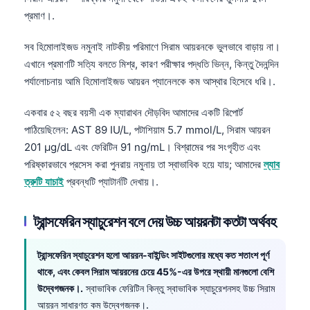
প্রমাণ।.
সব হিমোলাইজড নমুনাই নাটকীয় পরিমাণে সিরাম আয়রনকে ভুলভাবে বাড়ায় না।
এখানে প্রমাণটি সত্যি বলতে মিশ্র, কারণ পরীক্ষার পদ্ধতি ভিন্ন, কিন্তু দৈনন্দিন
পর্যালোচনায় আমি হিমোলাইজড আয়রন প্যানেলকে কম আস্থার হিসেবে ধরি।.
একবার ৫২ বছর বয়সী এক ম্যারাথন দৌড়বিদ আমাদের একটি রিপোর্ট
পাঠিয়েছিলেন: AST 89 IU/L, পটাশিয়াম 5.7 mmol/L, সিরাম আয়রন
201 µg/dL এবং ফেরিটিন 91 ng/mL। বিশ্রামের পর সংগৃহীত এবং
পরিষ্কারভাবে প্রসেস করা পুনরায় নমুনায় তা স্বাভাবিক হয়ে যায়; আমাদের
ল্যাব
ত্রুটি যাচাই
প্রবন্ধটি প্যাটার্নটি দেখায়।.
ট্রান্সফেরিন স্যাচুরেশন বলে দেয় উচ্চ আয়রনটা কতটা অর্থবহ
ট্রান্সফেরিন স্যাচুরেশন হলো আয়রন-বাইন্ডিং সাইটগুলোর মধ্যে কত শতাংশ পূর্ণ
থাকে, এবং কেবল সিরাম আয়রনের চেয়ে 45%-এর উপরে স্থায়ী মানগুলো বেশি
উদ্বেগজনক।.
স্বাভাবিক ফেরিটিন কিন্তু স্বাভাবিক স্যাচুরেশনসহ উচ্চ সিরাম
আয়রন সাধারণত কম উদ্বেগজনক।.