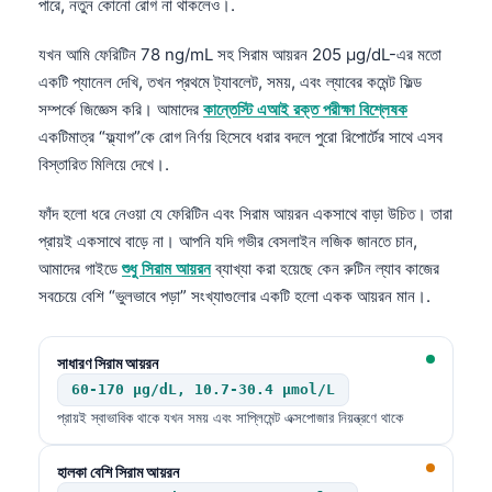
পারে, নতুন কোনো রোগ না থাকলেও।.
যখন আমি ফেরিটিন 78 ng/mL সহ সিরাম আয়রন 205 µg/dL-এর মতো
একটি প্যানেল দেখি, তখন প্রথমে ট্যাবলেট, সময়, এবং ল্যাবের কমেন্ট ফিল্ড
সম্পর্কে জিজ্ঞেস করি। আমাদের
কান্তেস্টি এআই রক্ত পরীক্ষা বিশ্লেষক
একটিমাত্র “ফ্ল্যাগ”কে রোগ নির্ণয় হিসেবে ধরার বদলে পুরো রিপোর্টের সাথে এসব
বিস্তারিত মিলিয়ে দেখে।.
ফাঁদ হলো ধরে নেওয়া যে ফেরিটিন এবং সিরাম আয়রন একসাথে বাড়া উচিত। তারা
প্রায়ই একসাথে বাড়ে না। আপনি যদি গভীর বেসলাইন লজিক জানতে চান,
আমাদের গাইডে
শুধু সিরাম আয়রন
ব্যাখ্যা করা হয়েছে কেন রুটিন ল্যাব কাজের
সবচেয়ে বেশি “ভুলভাবে পড়া” সংখ্যাগুলোর একটি হলো একক আয়রন মান।.
সাধারণ সিরাম আয়রন
60-170 µg/dL, 10.7-30.4 µmol/L
প্রায়ই স্বাভাবিক থাকে যখন সময় এবং সাপ্লিমেন্ট এক্সপোজার নিয়ন্ত্রণে থাকে
হালকা বেশি সিরাম আয়রন