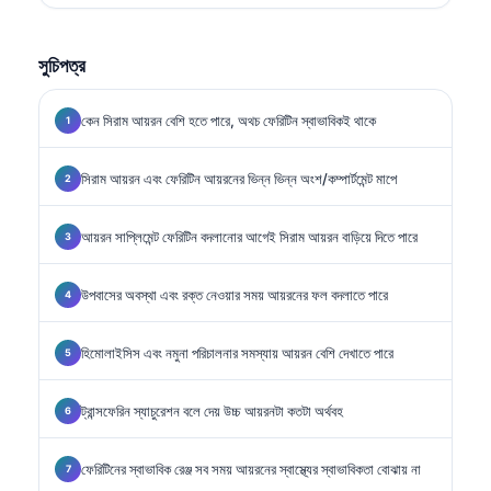
সুচিপত্র
কেন সিরাম আয়রন বেশি হতে পারে, অথচ ফেরিটিন স্বাভাবিকই থাকে
সিরাম আয়রন এবং ফেরিটিন আয়রনের ভিন্ন ভিন্ন অংশ/কম্পার্টমেন্ট মাপে
আয়রন সাপ্লিমেন্ট ফেরিটিন বদলানোর আগেই সিরাম আয়রন বাড়িয়ে দিতে পারে
উপবাসের অবস্থা এবং রক্ত নেওয়ার সময় আয়রনের ফল বদলাতে পারে
হিমোলাইসিস এবং নমুনা পরিচালনার সমস্যায় আয়রন বেশি দেখাতে পারে
ট্রান্সফেরিন স্যাচুরেশন বলে দেয় উচ্চ আয়রনটা কতটা অর্থবহ
ফেরিটিনের স্বাভাবিক রেঞ্জ সব সময় আয়রনের স্বাস্থ্যের স্বাভাবিকতা বোঝায় না