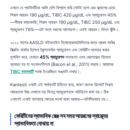
এখানে যে প্যাটার্নটিকে আমি বেশি বিশ্বাস করি সেটাই হলো রেড ফ্ল্যাগের চেয়ে:
সিরাম আয়রন 190 µg/dL, TIBC 420 µg/dL এবং স্যাচুরেশন 45%
—সীমার কাছাকাছি; সিরাম আয়রন 190 µg/dL, TIBC 250 µg/dL এবং
স্যাচুরেশন 76%—এটা অন্য ধরনের আলোচনা। একই আয়রন। ভিন্ন ঝুঁকি।.
২০১১ সালের AASLD গাইডলাইন হিমোক্রোমাটোসিসের জন্য প্রথম সারির
স্ক্রিনিং মার্কার হিসেবে ট্রান্সফেরিন স্যাচুরেশন এবং ফেরিটিন ব্যবহার করার
সুপারিশ করে, যেখানে
45% স্যাচুরেশন
সাধারণত এমন থ্রেশহোল্ড হিসেবে
ব্যবহৃত হয় যা সংবেদনশীলতা (Bacon et al., 2011) বাড়ায়। আমাদের
TIBC ব্যাখ্যাটি
সহজ ইংরেজিতে অঙ্কটা দেখায়।.
Kantesti এআই এই পার্থক্যটি চিহ্নিত করে, কারণ অনেক রিপোর্টে সিরাম
আয়রনকে উচ্চ দেখানো হয় কিন্তু স্যাচুরেশনকে অচিহ্নিত রাখা হয়। ঠিক
এখানেই এআই ব্যাখ্যার ক্ষেত্রে সতর্ক থাকা দরকার—নাটকীয়ভাবে নয়।.
ফেরিটিনের স্বাভাবিক রেঞ্জ সব সময় আয়রনের স্বাস্থ্যের
স্বাভাবিকতা বোঝায় না