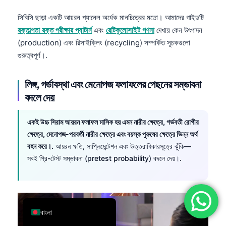
简体中文
সিবিসি ছাড়া একটি আয়রন প্যানেল অর্ধেক মানচিত্রের মতো। আমাদের গাইডটি
Română
রক্তাল্পতা রক্ত পরীক্ষার প্যাটার্ন
এবং
রেটিকুলোসাইট গণনা
দেখায় কেন উৎপাদন
(production) এবং রিসাইক্লিং (recycling) সম্পর্কিত সূচকগুলো
Türkçe
গুরুত্বপূর্ণ।.
Ελληνικά
Português
লিঙ্গ, গর্ভাবস্থা এবং মেনোপজ ফলাফলের পেছনের সম্ভাবনা
বদলে দেয়
Español
Italiano
একই উচ্চ সিরাম আয়রন ফলাফল মাসিক হয় এমন নারীর ক্ষেত্রে, গর্ভবতী রোগীর
עִבְרִית
ক্ষেত্রে, মেনোপজ-পরবর্তী নারীর ক্ষেত্রে এবং বয়স্ক পুরুষের ক্ষেত্রে ভিন্ন অর্থ
Français
বহন করে।.
আয়রন ক্ষতি, সাপ্লিমেন্টেশন এবং উত্তরাধিকারসূত্রে ঝুঁকি—
সবই প্রি-টেস্ট সম্ভাবনা (pretest probability) বদলে দেয়।.
العربية
Deutsch
English
বাংলা