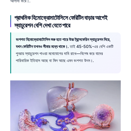
Gàidhlig
আলাদা করে।.
Euskara
প্রাথমিক হিমোক্রোমাটোসিসে ফেরিটিন বাড়ার আগেই
Македонски јазик
স্যাচুরেশন বেশি দেখা যেতে পারে
Latviešu valoda
Galego
বংশগত হিমোক্রোমাটোসিস শুরু হতে পারে উচ্চ ট্রান্সফেরিন স্যাচুরেশন দিয়ে,
যখন ফেরিটিন তখনও সীমার মধ্যে থাকে।.
তাই 45-50%-এর বেশি একটি
অসমীয়া
পুনরায় স্যাচুরেশন পাওয়া মনোযোগের দাবি রাখে—বিশেষ করে যাদের
සිංහල
পারিবারিক ইতিহাস আছে বা মিল আছে এমন বংশগত উৎস।.
سنڌي
پښتو
Slovenčina
Hrvatski
Suomi
Қазақ тілі