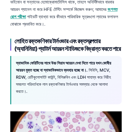
ভাইবোন বা সন্তানের হেমোক্রোমাটোসিস থাকে, তাহলে অনির্দিষ্টভাবে বারবার
தமிழ்
আয়রন প্যানেল না করে HFE টেস্টিং সম্পর্কে জিজ্ঞেস করুন; আমাদের
বংশগত
রোগ পরীক্ষা
গাইডটি ব্যাখ্যা করে কীভাবে পারিবারিক সূত্রগুলো ল্যাবের ফলাফল
తెలుగు
বোঝাকে প্রভাবিত করে।.
मराठी
اردو
লোহিত রক্তকণিকার টার্নওভার এবং রক্তস্বল্পতার
(অ্যানিমিয়া) প্যাটার্ন আয়রন স্টাডিজকে বিভ্রান্ত করতে পারে
Shqip
Magyar
স্বাভাবিক ফেরিটিনের সাথে উচ্চ সিরাম আয়রন দেখা দিতে পারে যখন কোষীয়
Slovenščina
আয়রন মুক্ত হচ্ছে বা স্বাভাবিকভাবে ব্যবহার হচ্ছে না।.
সিবিসি, MCV,
한국어
RDW, রেটিকুলোসাইট কাউন্ট, বিলিরুবিন এবং LDH সাহায্য করে নিরীহ
সময়গত পরিবর্তনকে লাল রক্তকণিকার টার্নওভার সমস্যার থেকে আলাদা
Polski
করতে।.
Lietuvių kalba
Русский
ქართული
Čeština