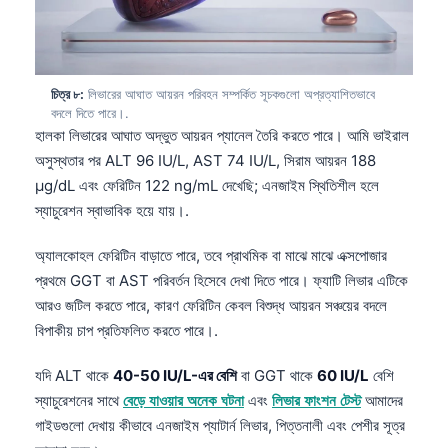
Frysk
Esperanto
Беларуская мова
চিত্র ৮:
লিভারের আঘাত আয়রন পরিবহন সম্পর্কিত সূচকগুলো অপ্রত্যাশিতভাবে
বদলে দিতে পারে।.
Татар теле
হালকা লিভারের আঘাত অদ্ভুত আয়রন প্যানেল তৈরি করতে পারে। আমি ভাইরাল
Кыргызча
অসুস্থতার পর ALT 96 IU/L, AST 74 IU/L, সিরাম আয়রন 188
µg/dL এবং ফেরিটিন 122 ng/mL দেখেছি; এনজাইম স্থিতিশীল হলে
ئۇيغۇرچە
স্যাচুরেশন স্বাভাবিক হয়ে যায়।.
Cebuano
Basa Jawa
অ্যালকোহল ফেরিটিন বাড়াতে পারে, তবে প্রাথমিক বা মাঝে মাঝে এক্সপোজার
প্রথমে GGT বা AST পরিবর্তন হিসেবে দেখা দিতে পারে। ফ্যাটি লিভার এটিকে
ພາສາລາວ
আরও জটিল করতে পারে, কারণ ফেরিটিন কেবল বিশুদ্ধ আয়রন সঞ্চয়ের বদলে
Монгол
বিপাকীয় চাপ প্রতিফলিত করতে পারে।.
Afrikaans
যদি ALT থাকে
40-50 IU/L-এর বেশি
বা GGT থাকে
60 IU/L
বেশি
العربية المغربية
স্যাচুরেশনের সাথে
বেড়ে যাওয়ার অনেক ঘটনা
এবং
লিভার ফাংশন টেস্ট
আমাদের
Occitan
গাইডগুলো দেখায় কীভাবে এনজাইম প্যাটার্ন লিভার, পিত্তনালী এবং পেশীর সূত্র