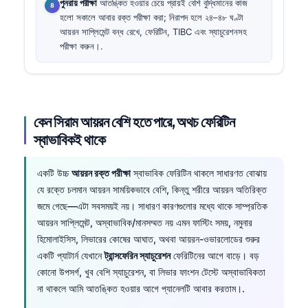
পুনরায় পরীক্ষা
আতঙ্কিত হওয়ার চেয়ে প্রায়ই বেশি বুদ্ধিমানের কাজ
হলো সকালে আবার রক্ত পরীক্ষা করা; নিরাপদ হলে ২৪–৪৮ ঘণ্টা
আয়রন সাপ্লিমেন্ট বন্ধ রেখে, ফেরিটিন, TIBC এবং স্যাচুরেশনসহ
পরীক্ষা করুন।.
কেন সিরাম আয়রন বেশি হতে পারে, অথচ ফেরিটিন
স্বাভাবিকই থাকে
একটি উচ্চ
আয়রন রক্ত পরীক্ষা
স্বাভাবিক ফেরিটিন থাকলে সাধারণত বোঝায়
যে রক্তে চলমান আয়রন সাময়িকভাবে বেশি, কিন্তু শরীরে আয়রন অতিরিক্ত
জমে গেছে—এটা সবসময়ই নয়। সাধারণ কারণগুলোর মধ্যে থাকে সাম্প্রতিক
আয়রন সাপ্লিমেন্ট, অস্বাভাবিক/মানসম্মত নয় এমন ফাস্টিং সময়, নমুনার
হিমোলাইসিস, লিভারের কোষের আঘাত, অথবা আয়রন-ওভারলোডের শুরুর
একটি প্যাটার্ন যেখানে
ট্রান্সফেরিন স্যাচুরেশন
ফেরিটিনের আগে বাড়ে। বড়
কোনো উপসর্গ, খুব বেশি স্যাচুরেশন, বা লিভার ফাংশন টেস্টে অস্বাভাবিকতা
না থাকলে আমি আতঙ্কিত হওয়ার আগে প্যানেলটি আবার করতাম।.