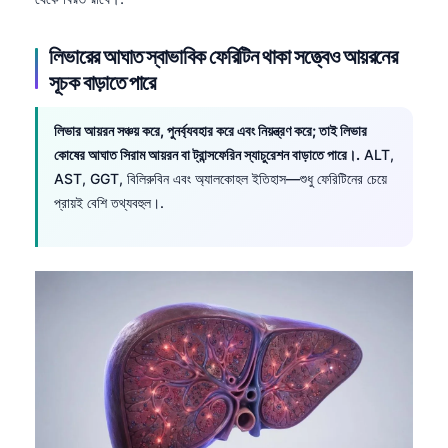
লিভারের আঘাত স্বাভাবিক ফেরিটিন থাকা সত্ত্বেও আয়রনের
সূচক বাড়াতে পারে
লিভার আয়রন সঞ্চয় করে, পুনর্ব্যবহার করে এবং নিয়ন্ত্রণ করে; তাই লিভার
কোষের আঘাত সিরাম আয়রন বা ট্রান্সফেরিন স্যাচুরেশন বাড়াতে পারে।.
ALT,
AST, GGT, বিলিরুবিন এবং অ্যালকোহল ইতিহাস—শুধু ফেরিটিনের চেয়ে
প্রায়ই বেশি তথ্যবহুল।.
Norsk bokmål
Ślōnskŏ gŏdka