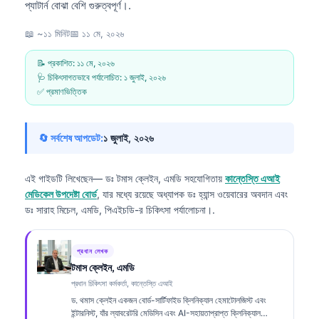
প্যাটার্ন বোঝা বেশি গুরুত্বপূর্ণ।.
📖 ~১১ মিনিট
📅
১১ মে, ২০২৬
📝 প্রকাশিত:
১১ মে, ২০২৬
🩺 চিকিৎসাগতভাবে পর্যালোচিত:
১ জুলাই, ২০২৬
✅ প্রমাণভিত্তিক
🔄 সর্বশেষ আপডেট:
১ জুলাই, ২০২৬
এই গাইডটি লিখেছেন—
ডঃ টমাস ক্লেইন, এমডি
সহযোগিতায়
কান্তেস্তি এআই
মেডিকেল উপদেষ্টা বোর্ড
, যার মধ্যে রয়েছে অধ্যাপক ডঃ হ্যান্স ওয়েবারের অবদান এবং
ডঃ সারাহ মিচেল, এমডি, পিএইচডি-র চিকিৎসা পর্যালোচনা।.
প্রধান লেখক
টমাস ক্লেইন, এমডি
প্রধান চিকিৎসা কর্মকর্তা, কান্তেস্তি এআই
ড. থমাস ক্লেইন একজন বোর্ড-সার্টিফাইড ক্লিনিক্যাল হেমাটোলজিস্ট এবং
ইন্টারনিস্ট, যাঁর ল্যাবরেটরি মেডিসিন এবং AI-সহায়তাপ্রাপ্ত ক্লিনিক্যাল