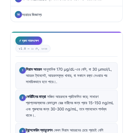
সচরাচর জিজ্ঞাস্য
⚡ দ্রুত সারসংক্ষেপ
v1.0 —
১১ মে, ২০২৬
সিরাম আয়রন
আনুমানিক 170 µg/dL-এর বেশি, বা 30 µmol/L,
আয়রন ট্যাবলেট, আয়রনসমৃদ্ধ খাবার, বা সকালে রক্ত নেওয়ার পর
সাময়িকভাবে হতে পারে।.
ফেরিটিনের মাত্রা
সঞ্চিত আয়রনকে প্রতিফলিত করে; সাধারণ
প্রাপ্তবয়স্কদের রেফারেন্স রেঞ্জ নারীদের জন্য প্রায় 15-150 ng/mL
এবং পুরুষদের জন্য 30-300 ng/mL, তবে ল্যাবভেদে পার্থক্য
থাকে।.
ট্রান্সফেরিন স্যাচুরেশন
কেবল সিরাম আয়রনের চেয়ে প্রায়ই বেশি