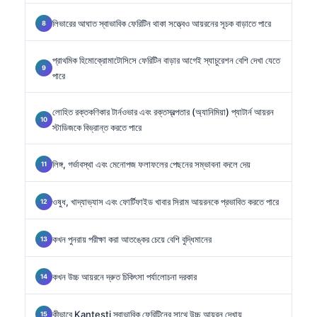
লিভারের আঘাত স্বাভাবিক ফেরিটিন থাকা সত্ত্বেও আয়রনের সূচক বাড়াতে পারে
প্রাথমিক হিমোক্রোমাটোসিসে ফেরিটিন বাড়ার আগেই স্যাচুরেশন বেশি দেখা যেতে
পারে
লোহিত রক্তকণিকার টার্নওভার এবং রক্তস্বল্পতার (অ্যানিমিয়া) প্যাটার্ন আয়রন
স্টাডিজকে বিভ্রান্ত করতে পারে
লিঙ্গ, গর্ভাবস্থা এবং মেনোপজ ফলাফলের পেছনের সম্ভাবনা বদলে দেয়
ওষুধ, খাদ্যাভ্যাস এবং ফোর্টিফাইড খাবার সিরাম আয়রনকে প্রভাবিত করতে পারে
কখন পুনরায় পরীক্ষা করা আতঙ্কের চেয়ে বেশি বুদ্ধিমানের
কখন উচ্চ আয়রনে দ্রুত চিকিৎসা পর্যালোচনা দরকার
কীভাবে Kantesti স্বাভাবিক ফেরিটিনের সাথে উচ্চ আয়রন দেখায়