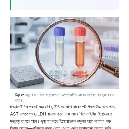
চিত্র ৫:
নমুনার মান নিয়ে মন্তব্যগুলো অপ্রত্যাশিত আয়রন ফলাফল ব্যাখ্যা করতে
পারে।.
হিমোলাইসিস প্রায়ই অন্য কিছু ইঙ্গিতের সাথে থাকে: পটাশিয়াম উচ্চ হতে পারে,
AST বাড়তে পারে, LDH বাড়তে পারে, এবং ল্যাব হিমোলাইসিস ইনডেক্স বা
মন্তব্য ছাপতে পারে। দৃশ্যমানভাবে হিমোলাইজড নমুনার পাশে সামান্য উচ্চ
সিরাম আয়রন—পরিষ্কার নমুনা থেকে পাওয়া একই ফলাফলের তুলনায় দুর্বল