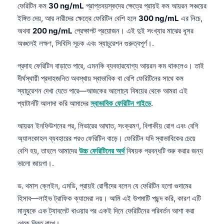
ফেরিটিন কম
30 ng/mL
প্রাপ্তবয়স্কদের ক্ষেত্রে প্রায়ই কম আয়রন সঞ্চয়ের
ইঙ্গিত দেয়, আর নারীদের ক্ষেত্রে ফেরিটিন বেশি হলে
300 ng/mL
এর নিচে,
অথবা
200 ng/mL
প্রেক্ষাপট প্রয়োজন। এই দুই সংখ্যার মাঝের ধূসর
অঞ্চলেই লক্ষণ, সিবিসি সূচক এবং স্যাচুরেশন গুরুত্বপূর্ণ।.
প্রদাহ ফেরিটিন বাড়াতে পারে, এমনকি ব্যবহারযোগ্য আয়রন কম থাকলেও। তাই
দীর্ঘস্থায়ী প্রদাহজনিত অবস্থায় স্বাভাবিক বা বেশি ফেরিটিনের সাথে কম
স্যাচুরেশন দেখা যেতে পারে—আজকের আলোচ্য বিষয়ের থেকে আমরা এই
প্যাটার্নটি আলাদা করি আমাদের
স্বাভাবিক ফেরিটিন গাইডে
.
আয়রন ইনফিউশনের পর, লিভারের আঘাত, সংক্রমণ, বিপাকীয় রোগ এবং বেশি
অ্যালকোহল ব্যবহারের পরও ফেরিটিন বাড়ে। ফেরিটিন যদি স্বাভাবিকের চেয়ে
বেশি হয়, তাহলে আমাদের
উচ্চ ফেরিটিনের অর্থ
বিষয়ক প্রবন্ধটি শুরু করার জন্য
ভালো জায়গা।.
ড. থমাস ক্লেইন, এমডি, প্রায়ই রোগীদের বলেন যে ফেরিটিন হলো গুদামের
হিসাব—লাইভ ট্রাফিক ক্যামেরা নয়। আমি এই উপমাটি পছন্দ করি, কারণ এটি
মানুষকে এক ট্যাবলেট খাওয়ার পর একই দিনে ফেরিটিনের পরিবর্তন আশা করা
থেকে বিরত রাখে।.