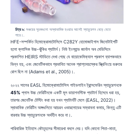
Català
O‘zbekcha
Українська
চিত্র ৯:
সঞ্চয়ের সূচকগুলো অস্বাভাবিক হওয়ার আগেই স্যাচুরেশন বেড়ে যেতে
አማርኛ
পারে।.
HFE-সম্পর্কিত হিমোক্রোমাটোসিসে C282Y হোমোজাইগাস জিনোটাইপটি
Kiswahili
হলো ক্লাসিক উচ্চ-ঝুঁকির প্যাটার্ন। নিউ ইংল্যান্ড জার্নাল অব মেডিসিনে
ភាសាខ្មែរ
প্রকাশিত HEIRS স্টাডিতে দেখা গেছে যে বায়োকেমিক্যাল প্রকাশ ব্যাপকভাবে
ဗမာစာ
ভিন্ন হয়, এবং জেনেটিকভাবে প্রভাবিত অনেক প্রাপ্তবয়স্কের স্ক্রিনিংয়ে গুরুতর
রোগ ছিল না (Adams et al., 2005)।.
ไทย
Tagalog
২০২২ সালের EASL হিমোক্রোমাটোসিস গাইডলাইন ট্রান্সফেরিন স্যাচুরেশনকে
45%
প্লাস উচ্চ ফেরিটিনকে একটি মূল ডায়াগনস্টিক প্যাটার্ন হিসেবে ধরা হয়,
Tiếng Việt
তারপর জেনেটিক টেস্টিং করা হয় যখন প্যাটার্নটি মেলে (EASL, 2022)।
Bahasa Melayu
স্বাভাবিক ফেরিটিন অঙ্গগুলিতে আয়রন ওভারলোডের সম্ভাবনা কমায়, কিন্তু এটি
മലയാളം
বারবার উচ্চ স্যাচুরেশনকে অর্থহীন করে না।.
ಕನ್ನಡ
পারিবারিক ইতিহাস কৌতূহলের সীমারেখা বদলে দেয়। যদি কোনো পিতা-মাতা,
ગુજરાતી