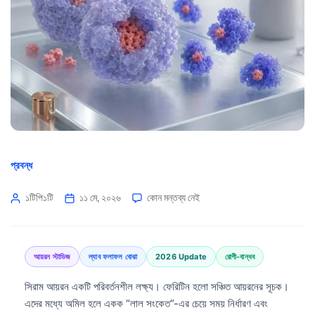
প্রবন্ধ
১টিপি১টি
১১ মে, ২০২৬
কোন মন্তব্য নেই
আয়রন স্টাডিজ
ল্যাব ফলাফল বোঝা
2026 Update
রোগী-বান্ধব
সিরাম আয়রন একটি পরিবর্তনশীল লক্ষ্য। ফেরিটিন হলো সঞ্চিত আয়রনের সূচক।
এদের মধ্যে অমিল হলে একক “লাল সংকেত”-এর চেয়ে সময় নির্ধারণ এবং