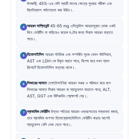
উপকারী; 45%-এর বেশি স্থায়ী মানের ক্ষেত্রে পুনরায় পরীক্ষা এবং
ক্লিনিক্যাল পর্যালোচনা করা উচিত।.
আয়রন সাপ্লিমেন্ট
45-65 mg এলিমেন্টাল আয়রনযুক্ত ডোজ একই
দিনে ফেরিটিন না বাড়িয়েও কয়েক ঘণ্টার জন্য সিরাম আয়রন বাড়াতে
পারে।.
হিমোলাইসিস
আয়রন স্টাডিজ এবং সম্পর্কিত সূচক যেমন পটাশিয়াম,
AST এবং LDH-কে বিকৃত করতে পারে, বিশেষ করে যখন ল্যাব
রিপোর্টে হিমোলাইসিস মন্তব্য থাকে।.
লিভারের আঘাত
হেপাটোসাইটরা আয়রন সঞ্চয় ও পরিবহন করে বলে
লিভারের আঘাত সিরাম আয়রন বা স্যাচুরেশন বাড়াতে পারে; ALT,
AST, GGT এবং বিলিরুবিন প্রেক্ষাপট দেয়।.
স্বাভাবিক ফেরিটিন
উন্নত পর্যায়ের আয়রন ওভারলোডের সম্ভাবনা কমায়,
তবে প্রাথমিক বংশগত হিমোক্রোমাটোসিসে ফেরিটিন বাড়ার আগেই
স্যাচুরেশন বেশি দেখা যেতে পারে।.